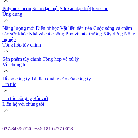
Polyme silicon
Silan đặc biệt
Siloxan đặc biệt
keo silic
Ứng dụng
Năng lượng mới
Điện tử học
Vật liệu tiên tiến
Cuộc sống và chăm
sóc sức khỏe
Nhà và cuộc sống
Bảo vệ môi trường
Xây dựng
Nông
nghiệp
Tổng hợp tùy chỉnh
Sản phẩm tùy chỉnh
Tổng hợp và xử lý
Về chúng tôi
Hồ sơ công ty
Tài liệu quảng cáo của công ty
Tin tức
Tin tức công ty
Bài viết
Liên hệ với chúng tôi
027-84396550 | +86 181 6277 0058