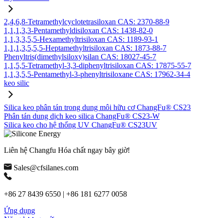
2,4,6,8-Tetramethylcyclotetrasiloxan CAS: 2370-88-9
1,1,1,3,3-Pentamethyldisiloxan CAS: 1438-82-0
1,1,3,3,5,5-Hexamethyltrisiloxan CAS: 1189-93-1
1,1,1,3,5,5,5-Heptamethyltrisiloxan CAS: 1873-88-7
Phenyltris(dimethylsiloxy)silan CAS: 18027-45-7
1,1,5,5-Tetramethyl-3,3-diphenyltrisiloxan CAS: 17875-55-7
1,1,3,5,5-Pentamethyl-3-phenyltrisiloxane CAS: 17962-34-4
keo silic
Silica keo phân tán trong dung môi hữu cơ ChangFu® CS23
Phân tán dung dịch keo silica ChangFu® CS23-W
Silica keo cho hệ thống UV ChangFu® CS23UV
Liên hệ Changfu Hóa chất ngay bây giờ!
Sales@cfsilanes.com
+86 27 8439 6550 | +86 181 6277 0058
Ứng dụng