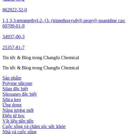
862822-32-0
1,1,3,3-tetramethyl-2- (3- (trimethoxysilyl) propyl) guanidine cas:
69709-01-9
34937-00-3
25357-81-7
Tin tức & Blog trong Changfu Chemical
Tin tức & Blog trong Changfu Chemical
Sản phẩm
Polyme silicone
Silan đặc biệt
Siloxanes đặc biệt
Silica keo
Ứng dụng
Năng lượng mới
Điện tử học
Vật liệu tiên tiến
Cuộc sống và chăm sóc sức khỏe
Nhà và cuộc sống