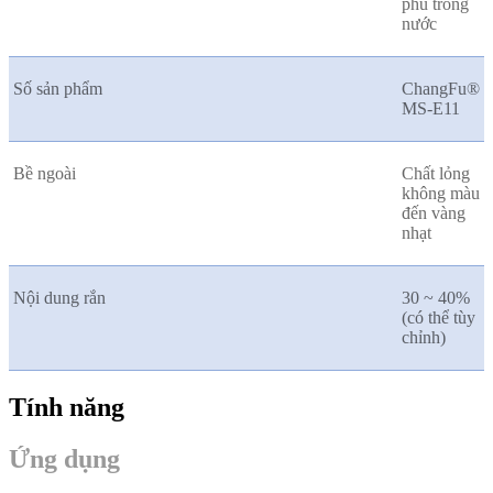
phủ trong
nước
Số sản phẩm
ChangFu®
MS-E11
Bề ngoài
Chất lỏng
không màu
đến vàng
nhạt
Nội dung rắn
30 ~ 40%
(có thể tùy
chỉnh)
Tính năng
Ứng dụng