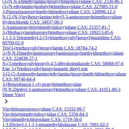
[3-(N,N-Dimethylamino)propyl]trimethoxysilane CAS: 2530-86-1
(3-(N-ethylamino)isobutyl)trimethoxysilane CAS: 227085-51-0
3-Piperazinopropylmethyldimethoxysilane CAS: 128996-12-3
N-[2-(N-Vinylbenzylamino)ethyl]-3-aminopropyltrimethoxysilane
Hydrochloride CAS: 34937-00-3
3-Aminopropyltris(trimethylsiloxy)silane CAS: 25357-81-7
3-(Methacrylamidopropyl)triethoxysilane CAS: 109213-85-6
1,1,3,3-Tetramethyl-2-(3-(trimethoxysilyl)propyl)guanidine CAS:
69709-01-9
Tris[3-(triethoxysilyl)propyl]amin CAS: 18784-74-2
3-(N,N-Dimethylaminopropyl)aminopropylmethyldimethoxysilane
CAS: 224638-27-1
N-(3-triethoxysilylpropyl)-4,5-dihydroimidazole CAS: 58068-97-6
Este 3-(Triethoxysilyl)propylaspartic dietyl este
3-[2-(2-Aminoethylamino)ethylamino]propylmethyldimethoxysilane
CAS: 99740-64-4
3-(Benzotriazol-1-yl) propyltrimethoxysilan
(N,N-Diethyl-3-aminopropyl)trimethoxysilane CAS: 41051-80-3
Silane Vinyl
Vinyltriisopropenoxysilane CAS: 15332-99-7
Vinyltris(trimethylsiloxy)silan CAS: 5356-84-3
Vinyldimethylchlorosilane CAS: 1719-58-0
1,3-Divinyl-1,1,3,3-tetramethyldisilazane CAS: 7691-02-3