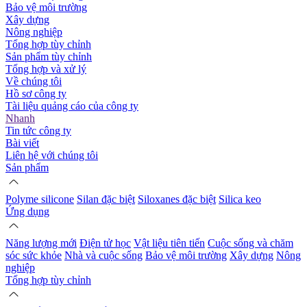
Bảo vệ môi trường
Xây dựng
Nông nghiệp
Tổng hợp tùy chỉnh
Sản phẩm tùy chỉnh
Tổng hợp và xử lý
Về chúng tôi
Hồ sơ công ty
Tài liệu quảng cáo của công ty
Nhanh
Tin tức công ty
Bài viết
Liên hệ với chúng tôi
Sản phẩm
Polyme silicone
Silan đặc biệt
Siloxanes đặc biệt
Silica keo
Ứng dụng
Năng lượng mới
Điện tử học
Vật liệu tiên tiến
Cuộc sống và chăm
sóc sức khỏe
Nhà và cuộc sống
Bảo vệ môi trường
Xây dựng
Nông
nghiệp
Tổng hợp tùy chỉnh