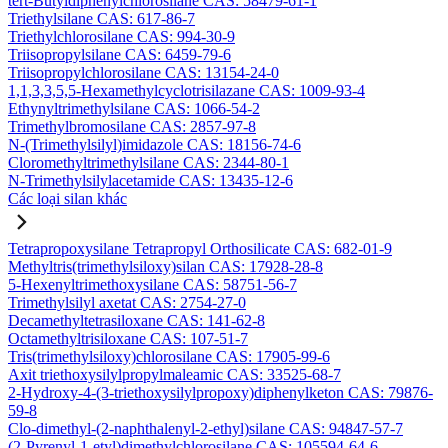
tert-Butyldiphenylchlorosilane CAS: 58479-61-1
Triethylsilane CAS: 617-86-7
Triethylchlorosilane CAS: 994-30-9
Triisopropylsilane CAS: 6459-79-6
Triisopropylchlorosilane CAS: 13154-24-0
1,1,3,3,5,5-Hexamethylcyclotrisilazane CAS: 1009-93-4
Ethynyltrimethylsilane CAS: 1066-54-2
Trimethylbromosilane CAS: 2857-97-8
N-(Trimethylsilyl)imidazole CAS: 18156-74-6
Cloromethyltrimethylsilane CAS: 2344-80-1
N-Trimethylsilylacetamide CAS: 13435-12-6
Các loại silan khác
Tetrapropoxysilane Tetrapropyl Orthosilicate CAS: 682-01-9
Methyltris(trimethylsiloxy)silan CAS: 17928-28-8
5-Hexenyltrimethoxysilane CAS: 58751-56-7
Trimethylsilyl axetat CAS: 2754-27-0
Decamethyltetrasiloxane CAS: 141-62-8
Octamethyltrisiloxane CAS: 107-51-7
Tris(trimethylsiloxy)chlorosilane CAS: 17905-99-6
Axit triethoxysilylpropylmaleamic CAS: 33525-68-7
2-Hydroxy-4-(3-triethoxysilylpropoxy)diphenylketon CAS: 79876-
59-8
Clo-dimethyl-(2-naphthalenyl-2-ethyl)silane CAS: 94847-57-7
(2-Pyrenyl-1-etyl)dimethylchlorosilane CAS: 105594-64-6