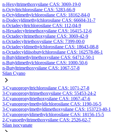
n-Hexyltrimethoxysilane CAS: 3069-19-0
n-Octyltrichlorosilane CAS: 5283-66-9
n-Octyldimethylchlorosilane CAS: 18162-84-0
n-Dodecyldimethylchlorosilane CAS: 66604-31-7
n-Octadecyltrichlorosilane CAS: 112-04-9
n-Hexadecyltrimethoxysilane CAS: 16415-12-6
n-Octadecyltrimethoxysilane CAS: 3069-42-9
n-Octadecyltriethoxysilane CAS: 7399-00-0
n-Octadecyldimethylchlorosilane CAS: 18643-08-8
n-Octadecyldiisobutylchlorosilane CAS: 162578-86-1
n-Butyldimethylmethoxysilane CAS: 64712-50-1
n-Butyldimethylchlorosilane CAS: 1000-50-6
n-Butyltrimethoxysilane CAS: 1067-57-8
Silan Cyano
3-Cyanopropyltrichlorosilane CAS: 1071-27-8
3-Cyanopropyltrimethoxysilane CAS: 55453-24-2
3-Cyanopropyltriethoxysilane CAS: 1067-47-6
3-Cyanopropylmethyldichlorosilane CAS: 1190-16-5
3-Cyanopropylmethyldimethoxysilane CAS: 153723-40-1
3-Cyanopropyldimethylchlorosilane CAS: 18156-15-5
2-Cyanoethyltrimethoxysilane CAS: 2526-62-7
Silan isocyanate