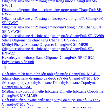
Oligomer siloxane chức năng amin trong nước ChangFu® SP-
NW51
Di-amino oligome siloxane chức năng trong nước ChangFu® SP-
NW76
Oligomer siloxane chức năng amino/epoxy trong nước ChangFu®
SP-NW27
Oligomer siloxane chức năng amino/vinyl trong nước ChangFu®
SP-NVW64
Oligomer siloxane đa chức năng trong nước ChangFu® SP-NW68
Silane Oligomer đa chức năng ChangFu® SP-N28
Methyl Phenyl Siloxane Oligomer ChangFu® SP-MP29
Oligomer siloxane đa chức năng trong nước ChangFu® SP-
ENW22
Hexadecyltrimethoxysilane Oligomer ChangFu® SP-C1632
Polysiloxan biến tính
Chất kích thích bám dính lớp phủ gốc nước ChangFu® MS-E11
Silane chức năng di-amino đã được sửa đổi ChangFu® MS-DN
(Mercaptopropyl)methylsiloxane-Dimethylsiloxane Copolyme -
ChangFu® MS-SH
(Methacryloxypropyl)methylsiloxane-Dimethylsiloxane Copolyme -
ChangFu® MS-MA09
Chất phân tán siloxane chức năng vinyl đã được sửa đổi A-172 -
ChangFu® MS-V35