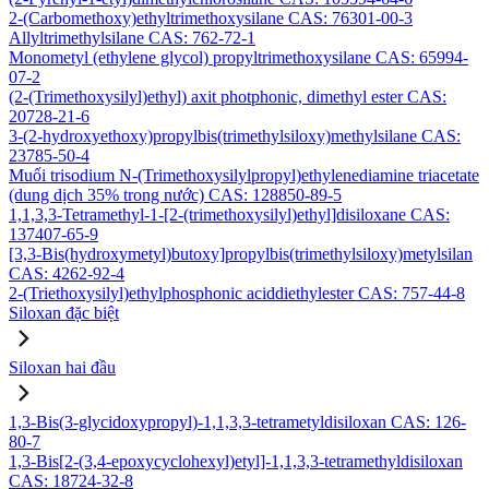
2-(Carbomethoxy)ethyltrimethoxysilane CAS: 76301-00-3
Allyltrimethylsilane CAS: 762-72-1
Monometyl (ethylene glycol) propyltrimethoxysilane CAS: 65994-
07-2
(2-(Trimethoxysilyl)ethyl) axit photphonic, dimethyl ester CAS:
20728-21-6
3-(2-hydroxyethoxy)propylbis(trimethylsiloxy)methylsilane CAS:
23785-50-4
Muối trisodium N-(Trimethoxysilylpropyl)ethylenediamine triacetate
(dung dịch 35% trong nước) CAS: 128850-89-5
1,1,3,3-Tetramethyl-1-[2-(trimethoxysilyl)ethyl]disiloxane CAS:
137407-65-9
[3,3-Bis(hydroxymetyl)butoxy]propylbis(trimethylsiloxy)metylsilan
CAS: 4262-92-4
2-(Triethoxysilyl)ethylphosphonic aciddiethylester CAS: 757-44-8
Siloxan đặc biệt
Siloxan hai đầu
1,3-Bis(3-glycidoxypropyl)-1,1,3,3-tetrametyldisiloxan CAS: 126-
80-7
1,3-Bis[2-(3,4-epoxycyclohexyl)etyl]-1,1,3,3-tetramethyldisiloxan
CAS: 18724-32-8