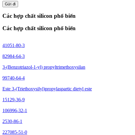
Gửi đi
Các hợp chất silicon phổ biến
Các hợp chất silicon phổ biến
41051-80-3
82984-64-3
3-(Benzotriazol-1-yl) propyltrimethoxysilan
99740-64-4
Este 3-(Triethoxysilyl)propylaspartic dietyl este
15129-36-9
106996-32-1
2530-86-1
227085-51-0