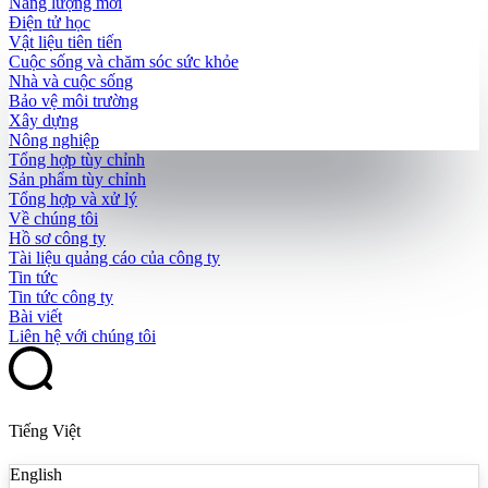
Năng lượng mới
Điện tử học
Vật liệu tiên tiến
Cuộc sống và chăm sóc sức khỏe
Nhà và cuộc sống
Bảo vệ môi trường
Xây dựng
Nông nghiệp
Tổng hợp tùy chỉnh
Sản phẩm tùy chỉnh
Tổng hợp và xử lý
Về chúng tôi
Hồ sơ công ty
Tài liệu quảng cáo của công ty
Tin tức
Tin tức công ty
Bài viết
Liên hệ với chúng tôi
Tiếng Việt
English