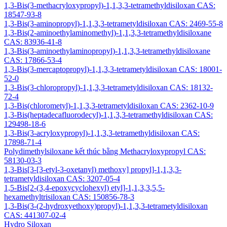
1,3-Bis(3-methacryloxypropyl)-1,1,3,3-tetramethyldisiloxan CAS:
18547-93-8
1,3-Bis(3-aminopropyl)-1,1,3,3-tetrametyldisiloxan CAS: 2469-55-8
1,3-Bis(2-aminoethylaminomethyl)-1,1,3,3-tetramethyldisiloxane
CAS: 83936-41-8
1,3-Bis(3-aminoethylaminopropyl)-1,1,3,3-tetramethyldisiloxane
CAS: 17866-53-4
1,3-Bis(3-mercaptopropyl)-1,1,3,3-tetrametyldisiloxan CAS: 18001-
52-0
1,3-Bis(3-chloropropyl)-1,1,3,3-tetrametyldisiloxan CAS: 18132-
72-4
1,3-Bis(chlorometyl)-1,1,3,3-tetrametyldisiloxan CAS: 2362-10-9
1,3-Bis(heptadecafluorodecyl)-1,1,3,3-tetramethyldisiloxan CAS:
129498-18-6
1,3-Bis(3-acryloxypropyl)-1,1,3,3-tetramethyldisiloxan CAS:
17898-71-4
Polydimethylsiloxane kết thúc bằng Methacryloxypropyl CAS:
58130-03-3
1,3-Bis[3-[3-etyl-3-oxetanyl) methoxy] propyl]-1,1,3,3-
tetrametyldisiloxan CAS: 3207-05-4
1,5-Bis[2-(3,4-epoxycyclohexyl) etyl]-1,1,3,3,5,5-
hexamethyltrisiloxan CAS: 150856-78-3
1,3-Bis(3-(2-hydroxyethoxy)propyl)-1,1,3,3-tetrametyldisiloxan
CAS: 441307-02-4
Hydro Siloxan