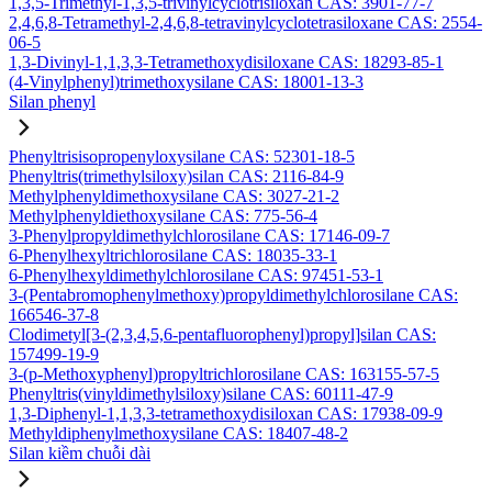
1,3,5-Trimethyl-1,3,5-trivinylcyclotrisiloxan CAS: 3901-77-7
2,4,6,8-Tetramethyl-2,4,6,8-tetravinylcyclotetrasiloxane CAS: 2554-
06-5
1,3-Divinyl-1,1,3,3-Tetramethoxydisiloxane CAS: 18293-85-1
(4-Vinylphenyl)trimethoxysilane CAS: 18001-13-3
Silan phenyl
Phenyltrisisopropenyloxysilane CAS: 52301-18-5
Phenyltris(trimethylsiloxy)silan CAS: 2116-84-9
Methylphenyldimethoxysilane CAS: 3027-21-2
Methylphenyldiethoxysilane CAS: 775-56-4
3-Phenylpropyldimethylchlorosilane CAS: 17146-09-7
6-Phenylhexyltrichlorosilane CAS: 18035-33-1
6-Phenylhexyldimethylchlorosilane CAS: 97451-53-1
3-(Pentabromophenylmethoxy)propyldimethylchlorosilane CAS:
166546-37-8
Clodimetyl[3-(2,3,4,5,6-pentafluorophenyl)propyl]silan CAS:
157499-19-9
3-(p-Methoxyphenyl)propyltrichlorosilane CAS: 163155-57-5
Phenyltris(vinyldimethylsiloxy)silane CAS: 60111-47-9
1,3-Diphenyl-1,1,3,3-tetramethoxydisiloxan CAS: 17938-09-9
Methyldiphenylmethoxysilane CAS: 18407-48-2
Silan kiềm chuỗi dài