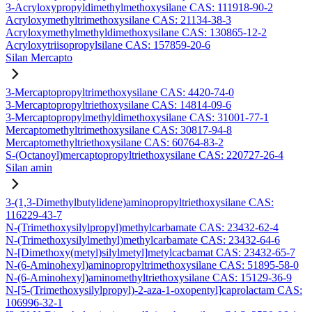
3-Acryloxypropyldimethylmethoxysilane CAS: 111918-90-2
Acryloxymethyltrimethoxysilane CAS: 21134-38-3
Acryloxymethylmethyldimethoxysilane CAS: 130865-12-2
Acryloxytriisopropylsilane CAS: 157859-20-6
Silan Mercapto
3-Mercaptopropyltrimethoxysilane CAS: 4420-74-0
3-Mercaptopropyltriethoxysilane CAS: 14814-09-6
3-Mercaptopropylmethyldimethoxysilane CAS: 31001-77-1
Mercaptomethyltrimethoxysilane CAS: 30817-94-8
Mercaptomethyltriethoxysilane CAS: 60764-83-2
S-(Octanoyl)mercaptopropyltriethoxysilane CAS: 220727-26-4
Silan amin
3-(1,3-Dimethylbutylidene)aminopropyltriethoxysilane CAS:
116229-43-7
N-(Trimethoxysilylpropyl)methylcarbamate CAS: 23432-62-4
N-(Trimethoxysilylmethyl)methylcarbamate CAS: 23432-64-6
N-[Dimethoxy(metyl)silylmetyl]metylcacbamat CAS: 23432-65-7
N-(6-Aminohexyl)aminopropyltrimethoxysilane CAS: 51895-58-0
N-(6-Aminohexyl)aminomethyltriethoxysilane CAS: 15129-36-9
N-[5-(Trimethoxysilylpropyl)-2-aza-1-oxopentyl]caprolactam CAS:
106996-32-1