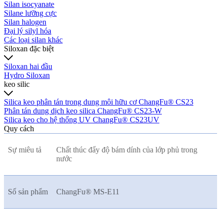
Silan isocyanate
Silane lưỡng cực
Silan halogen
Đại lý silyl hóa
Các loại silan khác
Siloxan đặc biệt
Siloxan hai đầu
Hydro Siloxan
keo silic
Silica keo phân tán trong dung môi hữu cơ ChangFu® CS23
Phân tán dung dịch keo silica ChangFu® CS23-W
Silica keo cho hệ thống UV ChangFu® CS23UV
Quy cách
Sự miêu tả
Chất thúc đẩy độ bám dính của lớp phủ trong
nước
Số sản phẩm
ChangFu® MS-E11