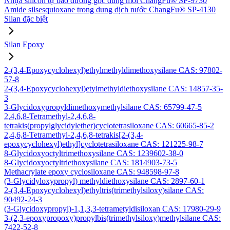
Nhựa silicon tự bảo dưỡng gốc dung môi ChangFu® SP-9730
Amide silsesquioxane trong dung dịch nước ChangFu® SP-4130
Silan đặc biệt
Silan Epoxy
2-(3,4-Epoxycyclohexyl)ethylmethyldimethoxysilane CAS: 97802-
57-8
2-(3,4-Epoxycyclohexyl)etylmethyldiethoxysilane CAS: 14857-35-
3
3-Glycidoxypropyldimethoxymethylsilane CAS: 65799-47-5
2,4,6,8-Tetramethyl-2,4,6,8-
tetrakis(propylglycidylether)cyclotetrasiloxane CAS: 60665-85-2
2,4,6,8-Tetramethyl-2,4,6,8-tetrakis[2-(3,4-
epoxycyclohexyl)ethyl]cyclotetrasiloxane CAS: 121225-98-7
8-Glycidoxyoctyltrimethoxysilane CAS: 1239602-38-0
8-Glycidoxyoctyltriethoxysilane CAS: 1814903-73-5
Methacrylate epoxy cyclosiloxane CAS: 948598-97-8
(3-Glycidyloxypropyl) methyldiethoxysilane CAS: 2897-60-1
2-(3,4-Epoxycyclohexyl)ethyltris(trimethylsiloxy)silane CAS:
90492-24-3
(3-Glycidoxypropyl)-1,1,3,3-tetrametyldisiloxan CAS: 17980-29-9
3-(2,3-epoxypropoxy)propylbis(trimethylsiloxy)methylsilane CAS:
7422-52-8