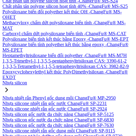
Chất phân tán polyme silicon hoạt tính -ChangFu® MS-S24
Chất phân tán polyme silicon hoạt tính 40% -ChangFu® MS-S25
Polysiloxane biến đổi polyether kết thúc OH -ChangFu® MS-
OHET
Methacryloxy chấm dứt polysiloxane biến tính -ChangFu® MS-
MAT
Carboxyl chấm dứt polysiloxane biến tính -ChangFu® MS-CAT
Polysiloxane biến tính kết thúc bằng Epoxy -ChangFu® MS-EPT
Polysiloxane biến tính polyether kết thúc bằng epoxy -ChangFu®
MS-EPET
Heptamethyltrisiloxane biến đổi polyether -ChangFu® MS-M7H
1,3,5-Trimethyl-1,1,3,5,5-pentaphenyltrisiloxan CAS: 3390-61-2
1,3,3,5-Tetramethyl-1,1,5,5-tetraphenyltrisiloxan CAS: 3982-82-9
Epoxycyclohexylethyl kết thúc PolyDimethylsiloxan -ChangFu®
EXDT
Nhựa silicon
Nhựa nhiệt rắn Phenyl gốc dung môi ChangFu® MP-2950
Nhựa silicone nhiệt rắn gốc nước ChangFu® SP-2231
Nhựa silicone nhiệt rắn gốc nước ChangFu® SP-2924
Nhựa silicon gốc nước đa chức năng ChangFu® SP-5125
Nhựa silicon gốc nước đa chức năng ChangFu® SP-6830
Nhựa silicon gốc nước đa chức năng ChangFu® SP-7630
Nhựa silicone nhiệt rắn gốc dung môi ChangFu® SP-9115