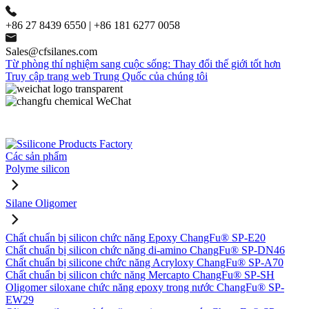
+86 27 8439 6550 | +86 181 6277 0058
Sales@cfsilanes.com
Từ phòng thí nghiệm sang cuộc sống: Thay đổi thế giới tốt hơn
Truy cập trang web Trung Quốc của chúng tôi
Các sản phẩm
Polyme silicon
Silane Oligomer
Chất chuẩn bị silicon chức năng Epoxy ChangFu® SP-E20
Chất chuẩn bị silicon chức năng di-amino ChangFu® SP-DN46
Chất chuẩn bị silicone chức năng Acryloxy ChangFu® SP-A70
Chất chuẩn bị silicon chức năng Mercapto ChangFu® SP-SH
Oligomer siloxane chức năng epoxy trong nước ChangFu® SP-
EW29