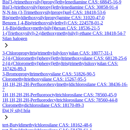
Bis[3-(trimethoxysilyl)propyl]ethylenediamine CAS: 68845-16-9
Bis[3-(triethoxysilyl)propyl]ethylenediamine CAS: 30858-91-4
N,N-bis (3-Trimethoxysilylpropyl)urê CAS: 18418-53-6
Bis(methyldiethoxysilylpropyl)amine CAS: 31020-47-0
Benzen 1,4-Bis(triethoxysilylethyl) CAS: 224578-01-2
1,6-Bis(diethoxymethylsilyl)hexan CAS: 18536-21-5
1-(Triethoxysilyl)-2-(diethoxymethylsilyl) ethane CAS: 18418-54-7
Silan halogen
3-Chloropropyltris(trimethylsilyloxy)silan CAS: 18077-31-1
2-[4-(Chloromethyl)phenyl]ethyltrimethoxysilane CAS: 68128-25-6
2-[4-(Chloromethyl)phenyl]ethyltris(trimethylsiloxy)silan CAS:
167426-89-3
3-Bromopropyltrimethoxysilane CAS: 51826-90-5
Cloromethyltriethoxysilane CAS: 15267-95-5
1H,1H,2H,2H-Perfluorohexylmethyldichlorosilane CAS: 38436-16-
7
1H,1H,2H,2H-Perfluorooctyltrichlorosilane CAS: 78560-45-9
1H,1H,2H,2H-Perfluorodecyltrichlorosilane CAS: 78560-44-8
Cloromethydichlorosilane CAS: 18170-89-3
Đại lý silyl hóa
tert-Butyldimethylchlorosilane CAS: 18162-48-6