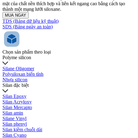
mặt của chất nền thích hợp và liên kết ngang cao bằng cách tạo
thành một mạng lưới siloxane.
MUA NGAY
TDS (Bảng dữ liệu kỹ thuật)
SDS (Bảng ngày an toàn)
Chọn sản phẩm theo loại
Polyme silicon
Silane Oligomer
Polysiloxan biến tính
Nhựa silicon
Silan đặc biệt
Silan Epoxy
Silan Acryloxy
Silan Mercapto
Silan amin
Silane Vinyl
Silan phenyl
Silan kiềm chuỗi dài
Silan Cyano