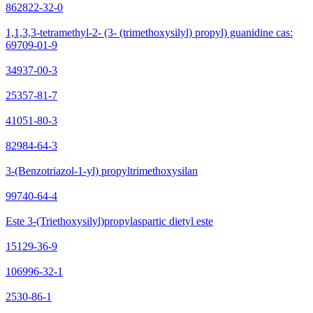
862822-32-0
1,1,3,3-tetramethyl-2- (3- (trimethoxysilyl) propyl) guanidine cas:
69709-01-9
34937-00-3
25357-81-7
41051-80-3
82984-64-3
3-(Benzotriazol-1-yl) propyltrimethoxysilan
99740-64-4
Este 3-(Triethoxysilyl)propylaspartic dietyl este
15129-36-9
106996-32-1
2530-86-1