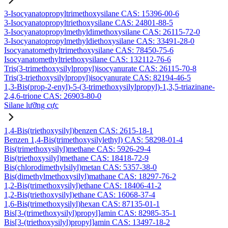
3-Isocyanatopropyltrimethoxysilane CAS: 15396-00-6
3-Isocyanatopropyltriethoxysilane CAS: 24801-88-5
3-Isocyanatopropylmethyldimethoxysilane CAS: 26115-72-0
3-Isocyanatopropylmethyldiethoxysilane CAS: 33491-28-0
Isocyanatomethyltrimethoxysilane CAS: 78450-75-6
Isocyanatomethyltriethoxysilane CAS: 132112-76-6
Tris(3-trimethoxysilylpropyl)isocyanurate CAS: 26115-70-8
Tris(3-triethoxysilylpropyl)isocyanurate CAS: 82194-46-5
1,3-Bis(prop-2-enyl)-5-(3-trimethoxysilylpropyl)-1,3,5-triazinane-
2,4,6-trione CAS: 26903-80-0
Silane lưỡng cực
1,4-Bis(triethoxysilyl)benzen CAS: 2615-18-1
Benzen 1,4-Bis(trimethoxysilylethyl) CAS: 58298-01-4
Bis(trimethoxysilyl)methane CAS: 5926-29-4
Bis(triethoxysilyl)methane CAS: 18418-72-9
Bis(chlorodimethylsilyl)metan CAS: 5357-38-0
Bis(dimethylmethoxysilyl)mathane CAS: 18297-76-2
1,2-Bis(trimethoxysilyl)ethane CAS: 18406-41-2
1,2-Bis(triethoxysilyl)ethane CAS: 16068-37-4
1,6-Bis(trimethoxysilyl)hexan CAS: 87135-01-1
Bis[3-(trimethoxysilyl)propyl]amin CAS: 82985-35-1
Bis[3-(triethoxysilyl)propyl]amin CAS: 13497-18-2