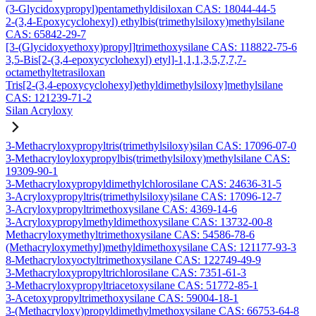
(3-Glycidoxypropyl)pentamethyldisiloxan CAS: 18044-44-5
2-(3,4-Epoxycyclohexyl) ethylbis(trimethylsiloxy)methylsilane
CAS: 65842-29-7
[3-(Glycidoxyethoxy)propyl]trimethoxysilane CAS: 118822-75-6
3,5-Bis[2-(3,4-epoxycyclohexyl) etyl]-1,1,1,3,5,7,7,7-
octamethyltetrasiloxan
Tris[2-(3,4-epoxycyclohexyl)ethyldimethylsiloxy]methylsilane
CAS: 121239-71-2
Silan Acryloxy
3-Methacryloxypropyltris(trimethylsiloxy)silan CAS: 17096-07-0
3-Methacryloyloxypropylbis(trimethylsiloxy)methylsilane CAS:
19309-90-1
3-Methacryloxypropyldimethylchlorosilane CAS: 24636-31-5
3-Acryloxypropyltris(trimethylsiloxy)silane CAS: 17096-12-7
3-Acryloxypropyltrimethoxysilane CAS: 4369-14-6
3-Acryloxypropylmethyldimethoxysilane CAS: 13732-00-8
Methacryloxymethyltrimethoxysilane CAS: 54586-78-6
(Methacryloxymethyl)methyldimethoxysilane CAS: 121177-93-3
8-Methacryloxyoctyltrimethoxysilane CAS: 122749-49-9
3-Methacryloxypropyltrichlorosilane CAS: 7351-61-3
3-Methacryloxypropyltriacetoxysilane CAS: 51772-85-1
3-Acetoxypropyltrimethoxysilane CAS: 59004-18-1
3-(Methacryloxy)propyldimethylmethoxysilane CAS: 66753-64-8