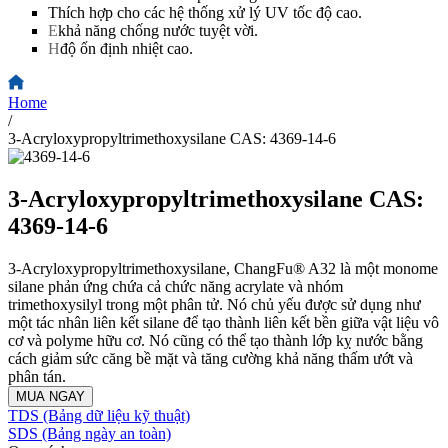
Thích hợp cho các hệ thống xử lý UV tốc độ cao.
E
khả năng chống nước tuyệt vời.
H
độ ổn định nhiệt cao.
Home
/
3-Acryloxypropyltrimethoxysilane CAS: 4369-14-6
3-Acryloxypropyltrimethoxysilane CAS:
4369-14-6
3-Acryloxypropyltrimethoxysilane, ChangFu® A32 là một monome
silane phản ứng chứa cả chức năng acrylate và nhóm
trimethoxysilyl trong một phân tử. Nó chủ yếu được sử dụng như
một tác nhân liên kết silane để tạo thành liên kết bền giữa vật liệu vô
cơ và polyme hữu cơ. Nó cũng có thể tạo thành lớp kỵ nước bằng
cách giảm sức căng bề mặt và tăng cường khả năng thấm ướt và
phân tán.
MUA NGAY
TDS (Bảng dữ liệu kỹ thuật)
SDS (Bảng ngày an toàn)