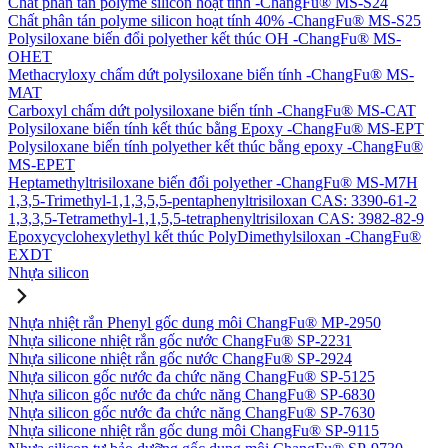
Chất phân tán polyme silicon hoạt tính -ChangFu® MS-S24
Chất phân tán polyme silicon hoạt tính 40% -ChangFu® MS-S25
Polysiloxane biến đổi polyether kết thúc OH -ChangFu® MS-
OHET
Methacryloxy chấm dứt polysiloxane biến tính -ChangFu® MS-
MAT
Carboxyl chấm dứt polysiloxane biến tính -ChangFu® MS-CAT
Polysiloxane biến tính kết thúc bằng Epoxy -ChangFu® MS-EPT
Polysiloxane biến tính polyether kết thúc bằng epoxy -ChangFu®
MS-EPET
Heptamethyltrisiloxane biến đổi polyether -ChangFu® MS-M7H
1,3,5-Trimethyl-1,1,3,5,5-pentaphenyltrisiloxan CAS: 3390-61-2
1,3,3,5-Tetramethyl-1,1,5,5-tetraphenyltrisiloxan CAS: 3982-82-9
Epoxycyclohexylethyl kết thúc PolyDimethylsiloxan -ChangFu®
EXDT
Nhựa silicon
Nhựa nhiệt rắn Phenyl gốc dung môi ChangFu® MP-2950
Nhựa silicone nhiệt rắn gốc nước ChangFu® SP-2231
Nhựa silicone nhiệt rắn gốc nước ChangFu® SP-2924
Nhựa silicon gốc nước đa chức năng ChangFu® SP-5125
Nhựa silicon gốc nước đa chức năng ChangFu® SP-6830
Nhựa silicon gốc nước đa chức năng ChangFu® SP-7630
Nhựa silicone nhiệt rắn gốc dung môi ChangFu® SP-9115