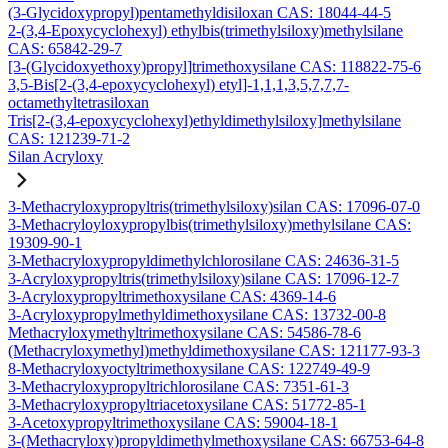
(3-Glycidoxypropyl)pentamethyldisiloxan CAS: 18044-44-5
2-(3,4-Epoxycyclohexyl) ethylbis(trimethylsiloxy)methylsilane
CAS: 65842-29-7
[3-(Glycidoxyethoxy)propyl]trimethoxysilane CAS: 118822-75-6
3,5-Bis[2-(3,4-epoxycyclohexyl) etyl]-1,1,1,3,5,7,7,7-
octamethyltetrasiloxan
Tris[2-(3,4-epoxycyclohexyl)ethyldimethylsiloxy]methylsilane
CAS: 121239-71-2
Silan Acryloxy
3-Methacryloxypropyltris(trimethylsiloxy)silan CAS: 17096-07-0
3-Methacryloyloxypropylbis(trimethylsiloxy)methylsilane CAS:
19309-90-1
3-Methacryloxypropyldimethylchlorosilane CAS: 24636-31-5
3-Acryloxypropyltris(trimethylsiloxy)silane CAS: 17096-12-7
3-Acryloxypropyltrimethoxysilane CAS: 4369-14-6
3-Acryloxypropylmethyldimethoxysilane CAS: 13732-00-8
Methacryloxymethyltrimethoxysilane CAS: 54586-78-6
(Methacryloxymethyl)methyldimethoxysilane CAS: 121177-93-3
8-Methacryloxyoctyltrimethoxysilane CAS: 122749-49-9
3-Methacryloxypropyltrichlorosilane CAS: 7351-61-3
3-Methacryloxypropyltriacetoxysilane CAS: 51772-85-1
3-Acetoxypropyltrimethoxysilane CAS: 59004-18-1
3-(Methacryloxy)propyldimethylmethoxysilane CAS: 66753-64-8