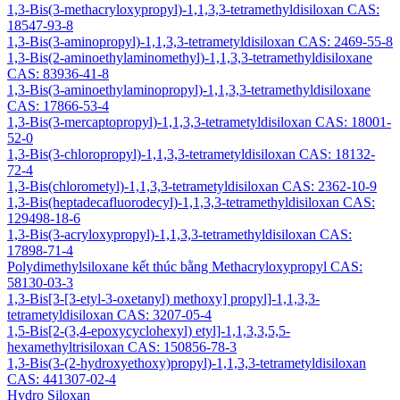
1,3-Bis(3-methacryloxypropyl)-1,1,3,3-tetramethyldisiloxan CAS:
18547-93-8
1,3-Bis(3-aminopropyl)-1,1,3,3-tetrametyldisiloxan CAS: 2469-55-8
1,3-Bis(2-aminoethylaminomethyl)-1,1,3,3-tetramethyldisiloxane
CAS: 83936-41-8
1,3-Bis(3-aminoethylaminopropyl)-1,1,3,3-tetramethyldisiloxane
CAS: 17866-53-4
1,3-Bis(3-mercaptopropyl)-1,1,3,3-tetrametyldisiloxan CAS: 18001-
52-0
1,3-Bis(3-chloropropyl)-1,1,3,3-tetrametyldisiloxan CAS: 18132-
72-4
1,3-Bis(chlorometyl)-1,1,3,3-tetrametyldisiloxan CAS: 2362-10-9
1,3-Bis(heptadecafluorodecyl)-1,1,3,3-tetramethyldisiloxan CAS:
129498-18-6
1,3-Bis(3-acryloxypropyl)-1,1,3,3-tetramethyldisiloxan CAS:
17898-71-4
Polydimethylsiloxane kết thúc bằng Methacryloxypropyl CAS:
58130-03-3
1,3-Bis[3-[3-etyl-3-oxetanyl) methoxy] propyl]-1,1,3,3-
tetrametyldisiloxan CAS: 3207-05-4
1,5-Bis[2-(3,4-epoxycyclohexyl) etyl]-1,1,3,3,5,5-
hexamethyltrisiloxan CAS: 150856-78-3
1,3-Bis(3-(2-hydroxyethoxy)propyl)-1,1,3,3-tetrametyldisiloxan
CAS: 441307-02-4
Hydro Siloxan