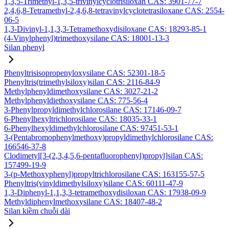
1,3,5-Trimethyl-1,3,5-trivinylcyclotrisiloxan CAS: 3901-77-7
2,4,6,8-Tetramethyl-2,4,6,8-tetravinylcyclotetrasiloxane CAS: 2554-
06-5
1,3-Divinyl-1,1,3,3-Tetramethoxydisiloxane CAS: 18293-85-1
(4-Vinylphenyl)trimethoxysilane CAS: 18001-13-3
Silan phenyl
Phenyltrisisopropenyloxysilane CAS: 52301-18-5
Phenyltris(trimethylsiloxy)silan CAS: 2116-84-9
Methylphenyldimethoxysilane CAS: 3027-21-2
Methylphenyldiethoxysilane CAS: 775-56-4
3-Phenylpropyldimethylchlorosilane CAS: 17146-09-7
6-Phenylhexyltrichlorosilane CAS: 18035-33-1
6-Phenylhexyldimethylchlorosilane CAS: 97451-53-1
3-(Pentabromophenylmethoxy)propyldimethylchlorosilane CAS:
166546-37-8
Clodimetyl[3-(2,3,4,5,6-pentafluorophenyl)propyl]silan CAS:
157499-19-9
3-(p-Methoxyphenyl)propyltrichlorosilane CAS: 163155-57-5
Phenyltris(vinyldimethylsiloxy)silane CAS: 60111-47-9
1,3-Diphenyl-1,1,3,3-tetramethoxydisiloxan CAS: 17938-09-9
Methyldiphenylmethoxysilane CAS: 18407-48-2
Silan kiềm chuỗi dài