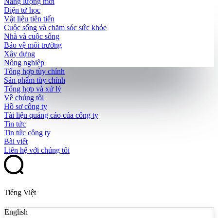
Năng lượng mới
Điện tử học
Vật liệu tiên tiến
Cuộc sống và chăm sóc sức khỏe
Nhà và cuộc sống
Bảo vệ môi trường
Xây dựng
Nông nghiệp
Tổng hợp tùy chỉnh
Sản phẩm tùy chỉnh
Tổng hợp và xử lý
Về chúng tôi
Hồ sơ công ty
Tài liệu quảng cáo của công ty
Tin tức
Tin tức công ty
Bài viết
Liên hệ với chúng tôi
Tiếng Việt
English