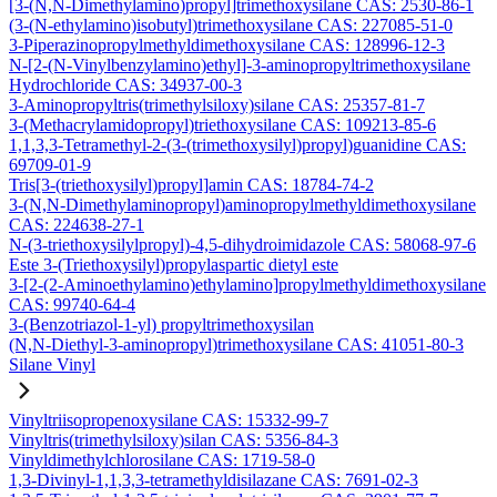
[3-(N,N-Dimethylamino)propyl]trimethoxysilane CAS: 2530-86-1
(3-(N-ethylamino)isobutyl)trimethoxysilane CAS: 227085-51-0
3-Piperazinopropylmethyldimethoxysilane CAS: 128996-12-3
N-[2-(N-Vinylbenzylamino)ethyl]-3-aminopropyltrimethoxysilane
Hydrochloride CAS: 34937-00-3
3-Aminopropyltris(trimethylsiloxy)silane CAS: 25357-81-7
3-(Methacrylamidopropyl)triethoxysilane CAS: 109213-85-6
1,1,3,3-Tetramethyl-2-(3-(trimethoxysilyl)propyl)guanidine CAS:
69709-01-9
Tris[3-(triethoxysilyl)propyl]amin CAS: 18784-74-2
3-(N,N-Dimethylaminopropyl)aminopropylmethyldimethoxysilane
CAS: 224638-27-1
N-(3-triethoxysilylpropyl)-4,5-dihydroimidazole CAS: 58068-97-6
Este 3-(Triethoxysilyl)propylaspartic dietyl este
3-[2-(2-Aminoethylamino)ethylamino]propylmethyldimethoxysilane
CAS: 99740-64-4
3-(Benzotriazol-1-yl) propyltrimethoxysilan
(N,N-Diethyl-3-aminopropyl)trimethoxysilane CAS: 41051-80-3
Silane Vinyl
Vinyltriisopropenoxysilane CAS: 15332-99-7
Vinyltris(trimethylsiloxy)silan CAS: 5356-84-3
Vinyldimethylchlorosilane CAS: 1719-58-0
1,3-Divinyl-1,1,3,3-tetramethyldisilazane CAS: 7691-02-3