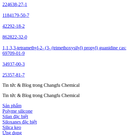
224638-27-1
1184179-50-7
42292-18-2
862822-32-0
1,1,3,3-tetramethyl-2- (3- (trimethoxysilyl) propyl) guanidine cas:
69709-01-9
34937-00-3
25357-81-7
Tin tức & Blog trong Changfu Chemical
Tin tức & Blog trong Changfu Chemical
Sản phẩm
Polyme silicone
Silan đặc biệt
Siloxanes đặc biệt
Silica keo
Ứng dụng