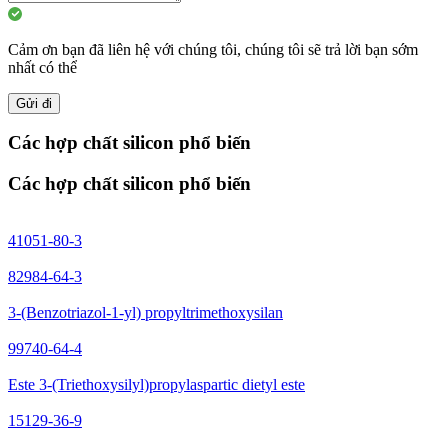
Cảm ơn bạn đã liên hệ với chúng tôi, chúng tôi sẽ trả lời bạn sớm
nhất có thể
Gửi đi
Các hợp chất silicon phổ biến
Các hợp chất silicon phổ biến
41051-80-3
82984-64-3
3-(Benzotriazol-1-yl) propyltrimethoxysilan
99740-64-4
Este 3-(Triethoxysilyl)propylaspartic dietyl este
15129-36-9