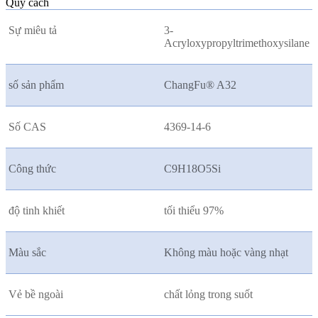
Quy cách
Sự miêu tả
3-
Acryloxypropyltrimethoxysilane
số sản phẩm
ChangFu® A32
Số CAS
4369-14-6
Công thức
C9H18O5Si
độ tinh khiết
tối thiểu 97%
Màu sắc
Không màu hoặc vàng nhạt
Vẻ bề ngoài
chất lỏng trong suốt