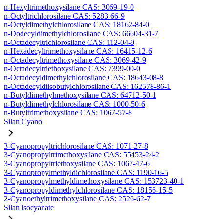
n-Hexyltrimethoxysilane CAS: 3069-19-0
n-Octyltrichlorosilane CAS: 5283-66-9
n-Octyldimethylchlorosilane CAS: 18162-84-0
n-Dodecyldimethylchlorosilane CAS: 66604-31-7
n-Octadecyltrichlorosilane CAS: 112-04-9
n-Hexadecyltrimethoxysilane CAS: 16415-12-6
n-Octadecyltrimethoxysilane CAS: 3069-42-9
n-Octadecyltriethoxysilane CAS: 7399-00-0
n-Octadecyldimethylchlorosilane CAS: 18643-08-8
n-Octadecyldiisobutylchlorosilane CAS: 162578-86-1
n-Butyldimethylmethoxysilane CAS: 64712-50-1
n-Butyldimethylchlorosilane CAS: 1000-50-6
n-Butyltrimethoxysilane CAS: 1067-57-8
Silan Cyano
3-Cyanopropyltrichlorosilane CAS: 1071-27-8
3-Cyanopropyltrimethoxysilane CAS: 55453-24-2
3-Cyanopropyltriethoxysilane CAS: 1067-47-6
3-Cyanopropylmethyldichlorosilane CAS: 1190-16-5
3-Cyanopropylmethyldimethoxysilane CAS: 153723-40-1
3-Cyanopropyldimethylchlorosilane CAS: 18156-15-5
2-Cyanoethyltrimethoxysilane CAS: 2526-62-7
Silan isocyanate