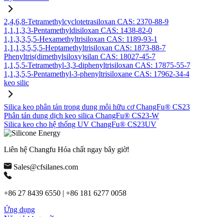
2,4,6,8-Tetramethylcyclotetrasiloxan CAS: 2370-88-9
1,1,1,3,3-Pentamethyldisiloxan CAS: 1438-82-0
1,1,3,3,5,5-Hexamethyltrisiloxan CAS: 1189-93-1
1,1,1,3,5,5,5-Heptamethyltrisiloxan CAS: 1873-88-7
Phenyltris(dimethylsiloxy)silan CAS: 18027-45-7
1,1,5,5-Tetramethyl-3,3-diphenyltrisiloxan CAS: 17875-55-7
1,1,3,5,5-Pentamethyl-3-phenyltrisiloxane CAS: 17962-34-4
keo silic
Silica keo phân tán trong dung môi hữu cơ ChangFu® CS23
Phân tán dung dịch keo silica ChangFu® CS23-W
Silica keo cho hệ thống UV ChangFu® CS23UV
Liên hệ Changfu Hóa chất ngay bây giờ!
Sales@cfsilanes.com
+86 27 8439 6550 | +86 181 6277 0058
Ứng dụng