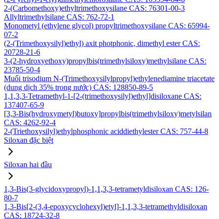
2-(Carbomethoxy)ethyltrimethoxysilane CAS: 76301-00-3
Allyltrimethylsilane CAS: 762-72-1
Monometyl (ethylene glycol) propyltrimethoxysilane CAS: 65994-
07-2
(2-(Trimethoxysilyl)ethyl) axit photphonic, dimethyl ester CAS:
20728-21-6
3-(2-hydroxyethoxy)propylbis(trimethylsiloxy)methylsilane CAS:
23785-50-4
Muối trisodium N-(Trimethoxysilylpropyl)ethylenediamine triacetate
(dung dịch 35% trong nước) CAS: 128850-89-5
1,1,3,3-Tetramethyl-1-[2-(trimethoxysilyl)ethyl]disiloxane CAS:
137407-65-9
[3,3-Bis(hydroxymetyl)butoxy]propylbis(trimethylsiloxy)metylsilan
CAS: 4262-92-4
2-(Triethoxysilyl)ethylphosphonic aciddiethylester CAS: 757-44-8
Siloxan đặc biệt
Siloxan hai đầu
1,3-Bis(3-glycidoxypropyl)-1,1,3,3-tetrametyldisiloxan CAS: 126-
80-7
1,3-Bis[2-(3,4-epoxycyclohexyl)etyl]-1,1,3,3-tetramethyldisiloxan
CAS: 18724-32-8