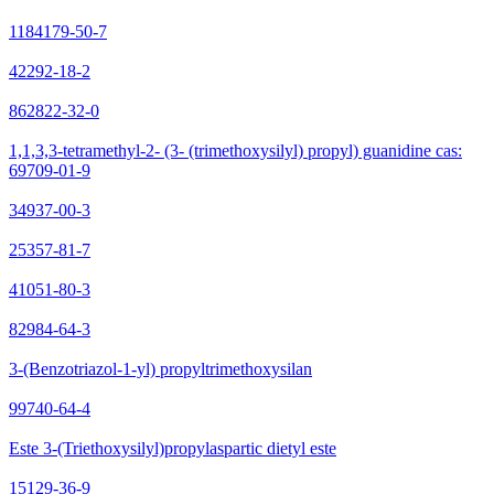
1184179-50-7
42292-18-2
862822-32-0
1,1,3,3-tetramethyl-2- (3- (trimethoxysilyl) propyl) guanidine cas:
69709-01-9
34937-00-3
25357-81-7
41051-80-3
82984-64-3
3-(Benzotriazol-1-yl) propyltrimethoxysilan
99740-64-4
Este 3-(Triethoxysilyl)propylaspartic dietyl este
15129-36-9