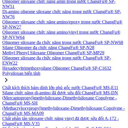
Oligomer siloxane chức năng amin trong nước ChangFu® SP-
NW51
Di-amino oligome siloxane chức năng trong nước ChangFu® SP-
NW76
Oligomer siloxane chức năng amino/epoxy trong nước ChangFu®
SP-NW27
Oligomer siloxane chức năng amino/vinyl trong nước ChangFu®
SP-NVW64
Oligomer siloxane đa chức năng trong nước ChangFu® SP-NW68
Silane Oligomer đa chức năng ChangFu® SP-N28
Methyl Phenyl Siloxane Oligomer ChangFu® SP-MP29
Oligomer siloxane đa chức năng trong nước ChangFu® SP-
ENW22
Hexadecyltrimethoxysilane Oligomer ChangFu® SP-C1632
Polysiloxan biến tính
Chất kích thích bám dính lớp phủ gốc nước ChangFu® MS-E11
Silane chức năng di-amino đã được sửa đổi ChangFu® MS-DN
(Mercaptopropyl)methylsiloxane-Dimethylsiloxane Copolyme -
ChangFu® MS-SH
(Methacryloxypropyl)methylsiloxane-Dimethylsiloxane Copolyme -
ChangFu® MS-MA09
Chất phân tán siloxane chức năng vinyl đã được sửa đổi A-172 -
ChangFu® MS-V35