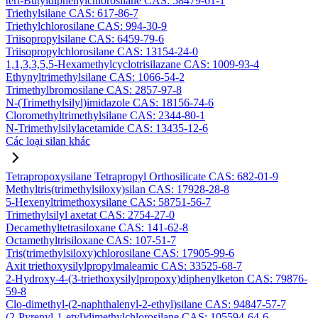
tert-Butyldiphenylchlorosilane CAS: 58479-61-1
Triethylsilane CAS: 617-86-7
Triethylchlorosilane CAS: 994-30-9
Triisopropylsilane CAS: 6459-79-6
Triisopropylchlorosilane CAS: 13154-24-0
1,1,3,3,5,5-Hexamethylcyclotrisilazane CAS: 1009-93-4
Ethynyltrimethylsilane CAS: 1066-54-2
Trimethylbromosilane CAS: 2857-97-8
N-(Trimethylsilyl)imidazole CAS: 18156-74-6
Cloromethyltrimethylsilane CAS: 2344-80-1
N-Trimethylsilylacetamide CAS: 13435-12-6
Các loại silan khác
Tetrapropoxysilane Tetrapropyl Orthosilicate CAS: 682-01-9
Methyltris(trimethylsiloxy)silan CAS: 17928-28-8
5-Hexenyltrimethoxysilane CAS: 58751-56-7
Trimethylsilyl axetat CAS: 2754-27-0
Decamethyltetrasiloxane CAS: 141-62-8
Octamethyltrisiloxane CAS: 107-51-7
Tris(trimethylsiloxy)chlorosilane CAS: 17905-99-6
Axit triethoxysilylpropylmaleamic CAS: 33525-68-7
2-Hydroxy-4-(3-triethoxysilylpropoxy)diphenylketon CAS: 79876-
59-8
Clo-dimethyl-(2-naphthalenyl-2-ethyl)silane CAS: 94847-57-7
(2-Pyrenyl-1-etyl)dimethylchlorosilane CAS: 105594-64-6