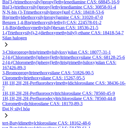
Bis[3-(trimethoxysilyl)propyl]ethylenediamine CAS: 68845-16-9
Bis[3-(triethoxysilyl)propyl]ethylenediamine CAS: 30858-91-4
N,N-bis (3-Trimethoxysilylpropyl)urê CAS: 18418-53-6
Bis(methyldiethoxysilylpropyl)amine CAS: 31020-47-0
Benzen 1,4-Bis(triethoxysilylethyl) CAS: 224578-01-2
1,6-Bis(diethoxymethylsilyl)hexan CAS: 18536-21-5
1-(Triethoxysilyl)-2-(diethoxymethylsilyl) ethane CAS: 18418-54-7
Silan halogen
3-Chloropropyltris(trimethylsilyloxy)silan CAS: 18077-31-1
2-[4-(Chloromethyl)phenyl]ethyltrimethoxysilane CAS: 68128-25-6
2-[4-(Chloromethyl)phenyl]ethyltris(trimethylsiloxy)silan CAS:
167426-89-3
3-Bromopropyltrimethoxysilane CAS: 51826-90-5
Cloromethyltriethoxysilane CAS: 15267-95-5
1H,1H,2H,2H-Perfluorohexylmethyldichlorosilane CAS: 38436-16-
7
1H,1H,2H,2H-Perfluorooctyltrichlorosilane CAS: 78560-45-9
1H,1H,2H,2H-Perfluorodecyltrichlorosilane CAS: 78560-44-8
Cloromethydichlorosilane CAS: 18170-89-3
Đại lý silyl hóa
tert-Butyldimethylchlorosilane CAS: 18162-48-6