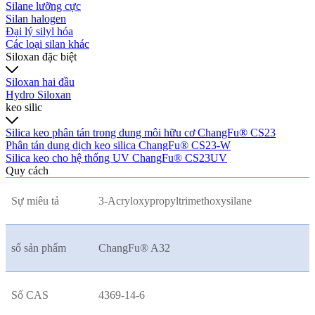
Silane lưỡng cực
Silan halogen
Đại lý silyl hóa
Các loại silan khác
Siloxan đặc biệt
Siloxan hai đầu
Hydro Siloxan
keo silic
Silica keo phân tán trong dung môi hữu cơ ChangFu® CS23
Phân tán dung dịch keo silica ChangFu® CS23-W
Silica keo cho hệ thống UV ChangFu® CS23UV
Quy cách
Sự miêu tả
3-Acryloxypropyltrimethoxysilane
số sản phẩm
ChangFu® A32
Số CAS
4369-14-6