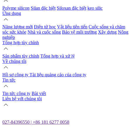
Polyme silicon
Silan đặc biệt
Siloxan đặc biệt
keo silic
Ứng dụng
Năng lượng mới
Điện tử học
Vật liệu tiên tiến
Cuộc sống và chăm
sóc sức khỏe
Nhà và cuộc sống
Bảo vệ môi trường
Xây dựng
Nông
nghiệp
Tổng hợp tùy chỉnh
Sản phẩm tùy chỉnh
Tổng hợp và xử lý
Về chúng tôi
Hồ sơ công ty
Tài liệu quảng cáo của công ty
Tin tức
Tin tức công ty
Bài viết
Liên hệ với chúng tôi
027-84396550 | +86 181 6277 0058