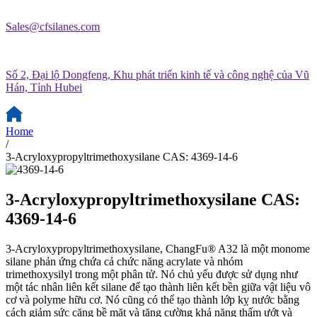
Sales@cfsilanes.com
Số 2, Đại lộ Dongfeng, Khu phát triển kinh tế và công nghệ của Vũ
Hán, Tỉnh Hubei
Home
/
3-Acryloxypropyltrimethoxysilane CAS: 4369-14-6
3-Acryloxypropyltrimethoxysilane CAS:
4369-14-6
3-Acryloxypropyltrimethoxysilane, ChangFu® A32 là một monome
silane phản ứng chứa cả chức năng acrylate và nhóm
trimethoxysilyl trong một phân tử. Nó chủ yếu được sử dụng như
một tác nhân liên kết silane để tạo thành liên kết bền giữa vật liệu vô
cơ và polyme hữu cơ. Nó cũng có thể tạo thành lớp kỵ nước bằng
cách giảm sức căng bề mặt và tăng cường khả năng thấm ướt và