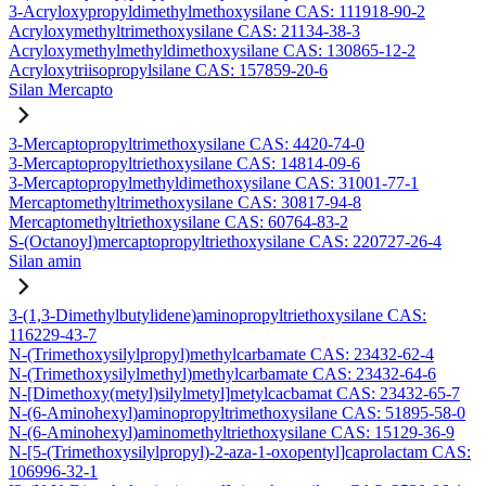
3-Acryloxypropyldimethylmethoxysilane CAS: 111918-90-2
Acryloxymethyltrimethoxysilane CAS: 21134-38-3
Acryloxymethylmethyldimethoxysilane CAS: 130865-12-2
Acryloxytriisopropylsilane CAS: 157859-20-6
Silan Mercapto
3-Mercaptopropyltrimethoxysilane CAS: 4420-74-0
3-Mercaptopropyltriethoxysilane CAS: 14814-09-6
3-Mercaptopropylmethyldimethoxysilane CAS: 31001-77-1
Mercaptomethyltrimethoxysilane CAS: 30817-94-8
Mercaptomethyltriethoxysilane CAS: 60764-83-2
S-(Octanoyl)mercaptopropyltriethoxysilane CAS: 220727-26-4
Silan amin
3-(1,3-Dimethylbutylidene)aminopropyltriethoxysilane CAS:
116229-43-7
N-(Trimethoxysilylpropyl)methylcarbamate CAS: 23432-62-4
N-(Trimethoxysilylmethyl)methylcarbamate CAS: 23432-64-6
N-[Dimethoxy(metyl)silylmetyl]metylcacbamat CAS: 23432-65-7
N-(6-Aminohexyl)aminopropyltrimethoxysilane CAS: 51895-58-0
N-(6-Aminohexyl)aminomethyltriethoxysilane CAS: 15129-36-9
N-[5-(Trimethoxysilylpropyl)-2-aza-1-oxopentyl]caprolactam CAS:
106996-32-1