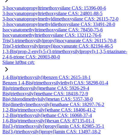
3-Isocyanatopropyltrimethoxysilane CAS: 15396-00-6
3-Isocyanatopropyltriethoxysilane CAS: 24801-88-5
3-Isocyanatopropylmethyldimethoxysilane CAS: 26115-72-0
3-Isocyanatopropylmethyldiethoxysilane CAS: 33491-28-0
Isocyanatomethyltrimethoxysilane CAS: 78450-75-6
Isocyanatomethyltriethoxysilane CAS: 132112-76-6
Tris(3-trimethoxysilylpropyl)isocyanurate CAS: 26115-70-8
Tris(3-triethoxysilylpropyl)isocyanurate CAS: 82194-46-5
1,3-Bis(prop-2-enyl)-5-(3-trimethoxysilylpropyl)-1,3,5-triazinane-
2,4,6-trione CAS: 26903-80-0
Silane lưỡng cực
1,4-Bis(triethoxysilyl)benzen CAS: 2615-18-1
Benzen 1,4-Bis(trimethoxysilylethyl) CAS: 58298-01-4
Bis(trimethoxysilyl)methane CAS: 5926-29-4
Bis(triethoxysilyl)methane CAS: 18418-72-9
Bis(chlorodimethylsilyl)metan CAS: 5357-38-0
Bis(dimethylmethoxysilyl)mathane CAS: 18297-76-2
1,2-Bis(trimethoxysilyl)ethane CAS: 18406-41-2
1,2-Bis(triethoxysilyl)ethane CAS: 16068-37-4
1,6-Bis(trimethoxysilyl)hexan CAS: 87135-01-1
Bis[3-(trimethoxysilyl)propyl]amin CAS: 82985-35-1
Bis[3-(triethoxysilyl)propyl]amin CAS: 13497-18-2