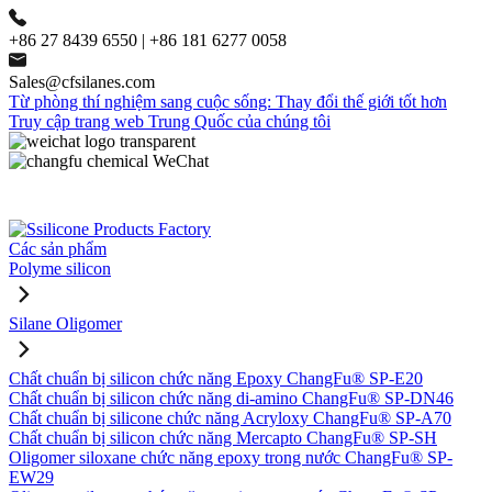
+86 27 8439 6550 | +86 181 6277 0058
Sales@cfsilanes.com
Từ phòng thí nghiệm sang cuộc sống: Thay đổi thế giới tốt hơn
Truy cập trang web Trung Quốc của chúng tôi
Các sản phẩm
Polyme silicon
Silane Oligomer
Chất chuẩn bị silicon chức năng Epoxy ChangFu® SP-E20
Chất chuẩn bị silicon chức năng di-amino ChangFu® SP-DN46
Chất chuẩn bị silicone chức năng Acryloxy ChangFu® SP-A70
Chất chuẩn bị silicon chức năng Mercapto ChangFu® SP-SH
Oligomer siloxane chức năng epoxy trong nước ChangFu® SP-
EW29