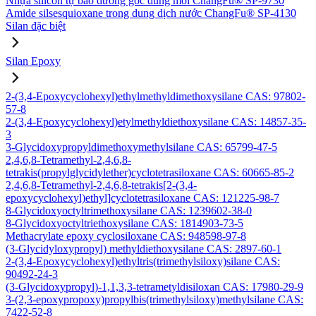
Nhựa silicon tự bảo dưỡng gốc dung môi ChangFu® SP-9730
Amide silsesquioxane trong dung dịch nước ChangFu® SP-4130
Silan đặc biệt
Silan Epoxy
2-(3,4-Epoxycyclohexyl)ethylmethyldimethoxysilane CAS: 97802-
57-8
2-(3,4-Epoxycyclohexyl)etylmethyldiethoxysilane CAS: 14857-35-
3
3-Glycidoxypropyldimethoxymethylsilane CAS: 65799-47-5
2,4,6,8-Tetramethyl-2,4,6,8-
tetrakis(propylglycidylether)cyclotetrasiloxane CAS: 60665-85-2
2,4,6,8-Tetramethyl-2,4,6,8-tetrakis[2-(3,4-
epoxycyclohexyl)ethyl]cyclotetrasiloxane CAS: 121225-98-7
8-Glycidoxyoctyltrimethoxysilane CAS: 1239602-38-0
8-Glycidoxyoctyltriethoxysilane CAS: 1814903-73-5
Methacrylate epoxy cyclosiloxane CAS: 948598-97-8
(3-Glycidyloxypropyl) methyldiethoxysilane CAS: 2897-60-1
2-(3,4-Epoxycyclohexyl)ethyltris(trimethylsiloxy)silane CAS:
90492-24-3
(3-Glycidoxypropyl)-1,1,3,3-tetrametyldisiloxan CAS: 17980-29-9
3-(2,3-epoxypropoxy)propylbis(trimethylsiloxy)methylsilane CAS:
7422-52-8