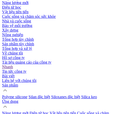
Năng lượng mới
Điện tử học
Vật liệu tiên tiến
Cuộc sống và chăm sóc sức khỏe
Nhà và cuộc sống
Bảo vệ môi trường
Xây dựng
Nông nghiệp
Tổng hợp tùy chỉnh
Sản phẩm tùy chỉnh
Tổng hợp và xử lý
Về chúng tôi
Hồ sơ công ty
Tài liệu quảng cáo của công ty
Nhanh
Tin tức công ty
Bài viết
Liên hệ với chúng tôi
Sản phẩm
Polyme silicone
Silan đặc biệt
Siloxanes đặc biệt
Silica keo
Ứng dụng
Năng lượng mới
Điện tử học
Vật liệu tiên tiến
Cuộc sống và chăm