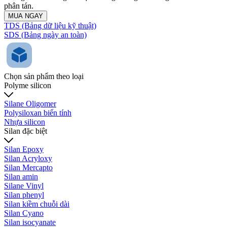
phân tán.
MUA NGAY
TDS (Bảng dữ liệu kỹ thuật)
SDS (Bảng ngày an toàn)
Chọn sản phẩm theo loại
Polyme silicon
Silane Oligomer
Polysiloxan biến tính
Nhựa silicon
Silan đặc biệt
Silan Epoxy
Silan Acryloxy
Silan Mercapto
Silan amin
Silane Vinyl
Silan phenyl
Silan kiềm chuỗi dài
Silan Cyano
Silan isocyanate