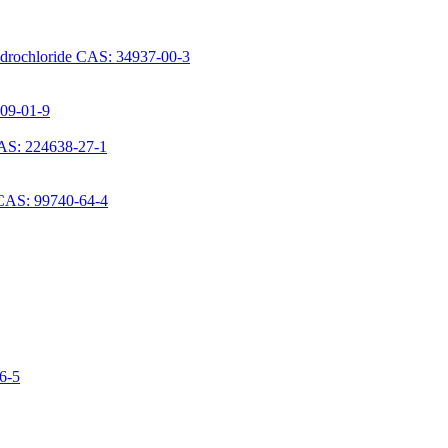
ydrochloride CAS: 34937-00-3
709-01-9
AS: 224638-27-1
 CAS: 99740-64-4
06-5