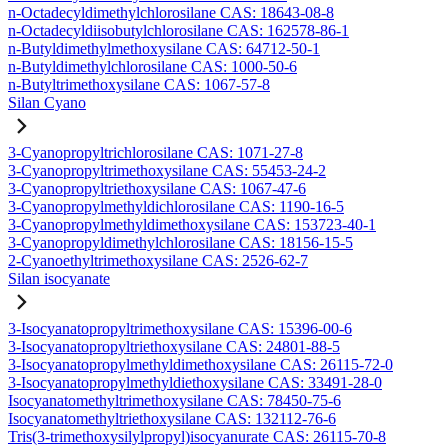
n-Octadecyldimethylchlorosilane CAS: 18643-08-8
n-Octadecyldiisobutylchlorosilane CAS: 162578-86-1
n-Butyldimethylmethoxysilane CAS: 64712-50-1
n-Butyldimethylchlorosilane CAS: 1000-50-6
n-Butyltrimethoxysilane CAS: 1067-57-8
Silan Cyano
3-Cyanopropyltrichlorosilane CAS: 1071-27-8
3-Cyanopropyltrimethoxysilane CAS: 55453-24-2
3-Cyanopropyltriethoxysilane CAS: 1067-47-6
3-Cyanopropylmethyldichlorosilane CAS: 1190-16-5
3-Cyanopropylmethyldimethoxysilane CAS: 153723-40-1
3-Cyanopropyldimethylchlorosilane CAS: 18156-15-5
2-Cyanoethyltrimethoxysilane CAS: 2526-62-7
Silan isocyanate
3-Isocyanatopropyltrimethoxysilane CAS: 15396-00-6
3-Isocyanatopropyltriethoxysilane CAS: 24801-88-5
3-Isocyanatopropylmethyldimethoxysilane CAS: 26115-72-0
3-Isocyanatopropylmethyldiethoxysilane CAS: 33491-28-0
Isocyanatomethyltrimethoxysilane CAS: 78450-75-6
Isocyanatomethyltriethoxysilane CAS: 132112-76-6
Tris(3-trimethoxysilylpropyl)isocyanurate CAS: 26115-70-8