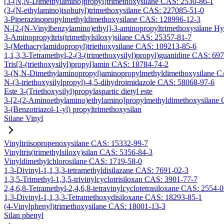
[3-(N,N-Dimethylamino)propyl]trimethoxysilane CAS: 2530-86-1
(3-(N-ethylamino)isobutyl)trimethoxysilane CAS: 227085-51-0
3-Piperazinopropylmethyldimethoxysilane CAS: 128996-12-3
N-[2-(N-Vinylbenzylamino)ethyl]-3-aminopropyltrimethoxysilane H
3-Aminopropyltris(trimethylsiloxy)silane CAS: 25357-81-7
3-(Methacrylamidopropyl)triethoxysilane CAS: 109213-85-6
1,1,3,3-Tetramethyl-2-(3-(trimethoxysilyl)propyl)guanidine CAS: 69
Tris[3-(triethoxysilyl)propyl]amin CAS: 18784-74-2
3-(N,N-Dimethylaminopropyl)aminopropylmethyldimethoxysilane C
N-(3-triethoxysilylpropyl)-4,5-dihydroimidazole CAS: 58068-97-6
Este 3-(Triethoxysilyl)propylaspartic dietyl este
3-[2-(2-Aminoethylamino)ethylamino]propylmethyldimethoxysilane
3-(Benzotriazol-1-yl) propyltrimethoxysilan
Silane Vinyl
Vinyltriisopropenoxysilane CAS: 15332-99-7
Vinyltris(trimethylsiloxy)silan CAS: 5356-84-3
Vinyldimethylchlorosilane CAS: 1719-58-0
1,3-Divinyl-1,1,3,3-tetramethyldisilazane CAS: 7691-02-3
1,3,5-Trimethyl-1,3,5-trivinylcyclotrisiloxan CAS: 3901-77-7
2,4,6,8-Tetramethyl-2,4,6,8-tetravinylcyclotetrasiloxane CAS: 2554-
1,3-Divinyl-1,1,3,3-Tetramethoxydisiloxane CAS: 18293-85-1
(4-Vinylphenyl)trimethoxysilane CAS: 18001-13-3
Silan phenyl