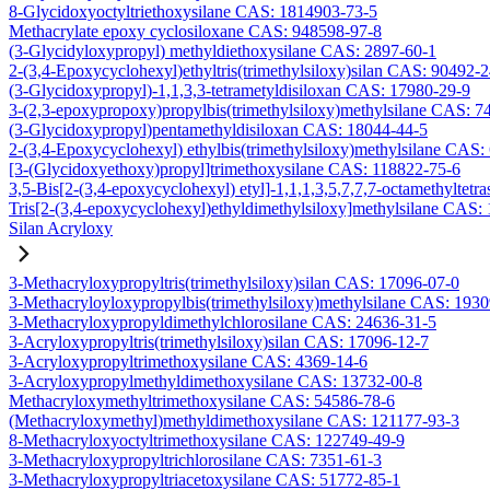
8-Glycidoxyoctyltriethoxysilane CAS: 1814903-73-5
Methacrylate epoxy cyclosiloxane CAS: 948598-97-8
(3-Glycidyloxypropyl) methyldiethoxysilane CAS: 2897-60-1
2-(3,4-Epoxycyclohexyl)ethyltris(trimethylsiloxy)silan CAS: 90492-
(3-Glycidoxypropyl)-1,1,3,3-tetrametyldisiloxan CAS: 17980-29-9
3-(2,3-epoxypropoxy)propylbis(trimethylsiloxy)methylsilane CAS: 7
(3-Glycidoxypropyl)pentamethyldisiloxan CAS: 18044-44-5
2-(3,4-Epoxycyclohexyl) ethylbis(trimethylsiloxy)methylsilane CAS:
[3-(Glycidoxyethoxy)propyl]trimethoxysilane CAS: 118822-75-6
3,5-Bis[2-(3,4-epoxycyclohexyl) etyl]-1,1,1,3,5,7,7,7-octamethyltetra
Tris[2-(3,4-epoxycyclohexyl)ethyldimethylsiloxy]methylsilane CAS:
Silan Acryloxy
3-Methacryloxypropyltris(trimethylsiloxy)silan CAS: 17096-07-0
3-Methacryloyloxypropylbis(trimethylsiloxy)methylsilane CAS: 193
3-Methacryloxypropyldimethylchlorosilane CAS: 24636-31-5
3-Acryloxypropyltris(trimethylsiloxy)silan CAS: 17096-12-7
3-Acryloxypropyltrimethoxysilane CAS: 4369-14-6
3-Acryloxypropylmethyldimethoxysilane CAS: 13732-00-8
Methacryloxymethyltrimethoxysilane CAS: 54586-78-6
(Methacryloxymethyl)methyldimethoxysilane CAS: 121177-93-3
8-Methacryloxyoctyltrimethoxysilane CAS: 122749-49-9
3-Methacryloxypropyltrichlorosilane CAS: 7351-61-3
3-Methacryloxypropyltriacetoxysilane CAS: 51772-85-1