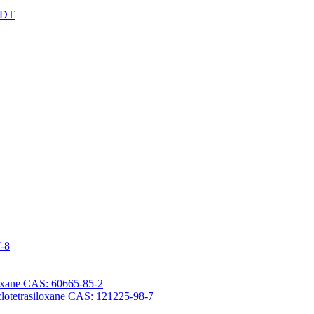
XDT
7-8
iloxane CAS: 60665-85-2
yclotetrasiloxane CAS: 121225-98-7