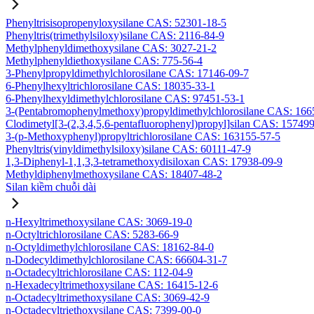
Phenyltrisisopropenyloxysilane CAS: 52301-18-5
Phenyltris(trimethylsiloxy)silane CAS: 2116-84-9
Methylphenyldimethoxysilane CAS: 3027-21-2
Methylphenyldiethoxysilane CAS: 775-56-4
3-Phenylpropyldimethylchlorosilane CAS: 17146-09-7
6-Phenylhexyltrichlorosilane CAS: 18035-33-1
6-Phenylhexyldimethylchlorosilane CAS: 97451-53-1
3-(Pentabromophenylmethoxy)propyldimethylchlorosilane CAS: 166
Clodimetyl[3-(2,3,4,5,6-pentafluorophenyl)propyl]silan CAS: 15749
3-(p-Methoxyphenyl)propyltrichlorosilane CAS: 163155-57-5
Phenyltris(vinyldimethylsiloxy)silane CAS: 60111-47-9
1,3-Diphenyl-1,1,3,3-tetramethoxydisiloxan CAS: 17938-09-9
Methyldiphenylmethoxysilane CAS: 18407-48-2
Silan kiềm chuỗi dài
n-Hexyltrimethoxysilane CAS: 3069-19-0
n-Octyltrichlorosilane CAS: 5283-66-9
n-Octyldimethylchlorosilane CAS: 18162-84-0
n-Dodecyldimethylchlorosilane CAS: 66604-31-7
n-Octadecyltrichlorosilane CAS: 112-04-9
n-Hexadecyltrimethoxysilane CAS: 16415-12-6
n-Octadecyltrimethoxysilane CAS: 3069-42-9
n-Octadecyltriethoxysilane CAS: 7399-00-0