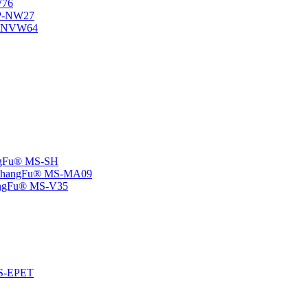
W76
SP-NW27
SP-NVW64
angFu® MS-SH
e -ChangFu® MS-MA09
ChangFu® MS-V35
 MS-EPET