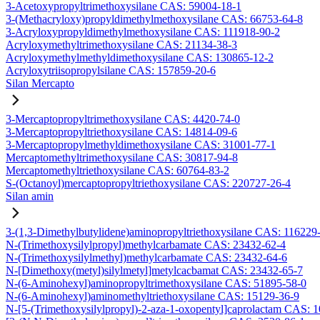
3-Acetoxypropyltrimethoxysilane CAS: 59004-18-1
3-(Methacryloxy)propyldimethylmethoxysilane CAS: 66753-64-8
3-Acryloxypropyldimethylmethoxysilane CAS: 111918-90-2
Acryloxymethyltrimethoxysilane CAS: 21134-38-3
Acryloxymethylmethyldimethoxysilane CAS: 130865-12-2
Acryloxytriisopropylsilane CAS: 157859-20-6
Silan Mercapto
3-Mercaptopropyltrimethoxysilane CAS: 4420-74-0
3-Mercaptopropyltriethoxysilane CAS: 14814-09-6
3-Mercaptopropylmethyldimethoxysilane CAS: 31001-77-1
Mercaptomethyltrimethoxysilane CAS: 30817-94-8
Mercaptomethyltriethoxysilane CAS: 60764-83-2
S-(Octanoyl)mercaptopropyltriethoxysilane CAS: 220727-26-4
Silan amin
3-(1,3-Dimethylbutylidene)aminopropyltriethoxysilane CAS: 116229
N-(Trimethoxysilylpropyl)methylcarbamate CAS: 23432-62-4
N-(Trimethoxysilylmethyl)methylcarbamate CAS: 23432-64-6
N-[Dimethoxy(metyl)silylmetyl]metylcacbamat CAS: 23432-65-7
N-(6-Aminohexyl)aminopropyltrimethoxysilane CAS: 51895-58-0
N-(6-Aminohexyl)aminomethyltriethoxysilane CAS: 15129-36-9
N-[5-(Trimethoxysilylpropyl)-2-aza-1-oxopentyl]caprolactam CAS: 