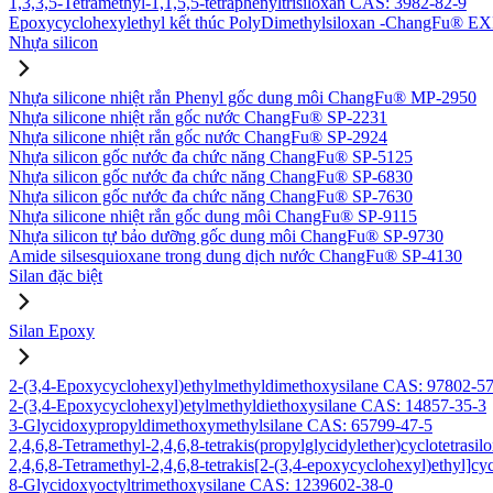
1,3,3,5-Tetramethyl-1,1,5,5-tetraphenyltrisiloxan CAS: 3982-82-9
Epoxycyclohexylethyl kết thúc PolyDimethylsiloxan -ChangFu® E
Nhựa silicon
Nhựa silicone nhiệt rắn Phenyl gốc dung môi ChangFu® MP-2950
Nhựa silicone nhiệt rắn gốc nước ChangFu® SP-2231
Nhựa silicone nhiệt rắn gốc nước ChangFu® SP-2924
Nhựa silicon gốc nước đa chức năng ChangFu® SP-5125
Nhựa silicon gốc nước đa chức năng ChangFu® SP-6830
Nhựa silicon gốc nước đa chức năng ChangFu® SP-7630
Nhựa silicone nhiệt rắn gốc dung môi ChangFu® SP-9115
Nhựa silicon tự bảo dưỡng gốc dung môi ChangFu® SP-9730
Amide silsesquioxane trong dung dịch nước ChangFu® SP-4130
Silan đặc biệt
Silan Epoxy
2-(3,4-Epoxycyclohexyl)ethylmethyldimethoxysilane CAS: 97802-5
2-(3,4-Epoxycyclohexyl)etylmethyldiethoxysilane CAS: 14857-35-3
3-Glycidoxypropyldimethoxymethylsilane CAS: 65799-47-5
2,4,6,8-Tetramethyl-2,4,6,8-tetrakis(propylglycidylether)cyclotetras
2,4,6,8-Tetramethyl-2,4,6,8-tetrakis[2-(3,4-epoxycyclohexyl)ethyl]c
8-Glycidoxyoctyltrimethoxysilane CAS: 1239602-38-0