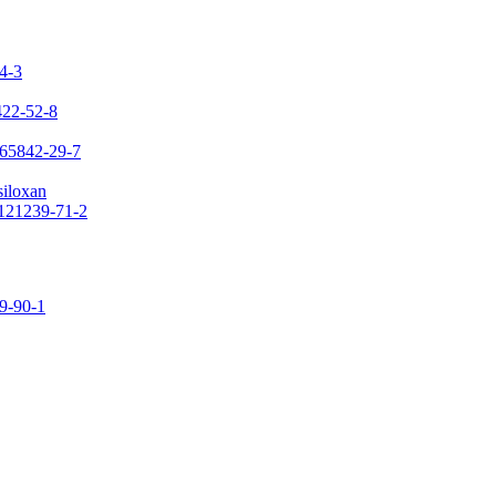
24-3
422-52-8
 65842-29-7
siloxan
 121239-71-2
09-90-1