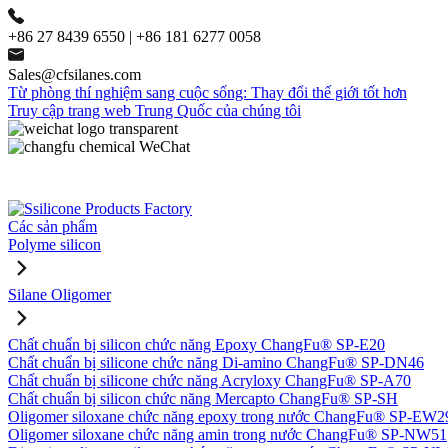
+86 27 8439 6550 | +86 181 6277 0058
Sales@cfsilanes.com
Từ phòng thí nghiệm sang cuộc sống: Thay đổi thế giới tốt hơn
Truy cập trang web Trung Quốc của chúng tôi
Các sản phẩm
Polyme silicon
Silane Oligomer
Chất chuẩn bị silicon chức năng Epoxy ChangFu® SP-E20
Chất chuẩn bị silicone chức năng Di-amino ChangFu® SP-DN46
Chất chuẩn bị silicone chức năng Acryloxy ChangFu® SP-A70
Chất chuẩn bị silicon chức năng Mercapto ChangFu® SP-SH
Oligomer siloxane chức năng epoxy trong nước ChangFu® SP-EW2
Oligomer siloxane chức năng amin trong nước ChangFu® SP-NW51