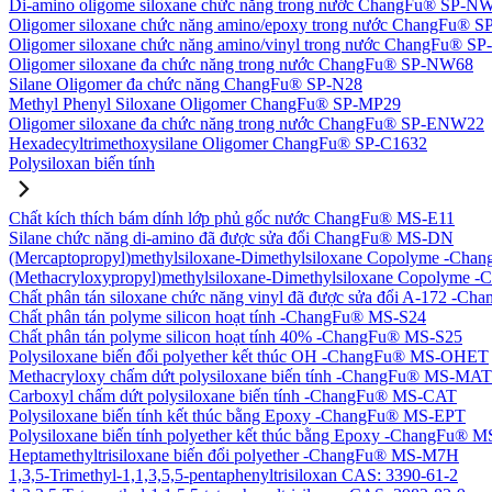
Di-amino oligome siloxane chức năng trong nước ChangFu® SP-N
Oligomer siloxane chức năng amino/epoxy trong nước ChangFu® 
Oligomer siloxane chức năng amino/vinyl trong nước ChangFu® 
Oligomer siloxane đa chức năng trong nước ChangFu® SP-NW68
Silane Oligomer đa chức năng ChangFu® SP-N28
Methyl Phenyl Siloxane Oligomer ChangFu® SP-MP29
Oligomer siloxane đa chức năng trong nước ChangFu® SP-ENW22
Hexadecyltrimethoxysilane Oligomer ChangFu® SP-C1632
Polysiloxan biến tính
Chất kích thích bám dính lớp phủ gốc nước ChangFu® MS-E11
Silane chức năng di-amino đã được sửa đổi ChangFu® MS-DN
(Mercaptopropyl)methylsiloxane-Dimethylsiloxane Copolyme -Ch
(Methacryloxypropyl)methylsiloxane-Dimethylsiloxane Copolym
Chất phân tán siloxane chức năng vinyl đã được sửa đổi A-172 -
Chất phân tán polyme silicon hoạt tính -ChangFu® MS-S24
Chất phân tán polyme silicon hoạt tính 40% -ChangFu® MS-S25
Polysiloxane biến đổi polyether kết thúc OH -ChangFu® MS-OHET
Methacryloxy chấm dứt polysiloxane biến tính -ChangFu® MS-MAT
Carboxyl chấm dứt polysiloxane biến tính -ChangFu® MS-CAT
Polysiloxane biến tính kết thúc bằng Epoxy -ChangFu® MS-EPT
Polysiloxane biến tính polyether kết thúc bằng Epoxy -ChangFu®
Heptamethyltrisiloxane biến đổi polyether -ChangFu® MS-M7H
1,3,5-Trimethyl-1,1,3,5,5-pentaphenyltrisiloxan CAS: 3390-61-2