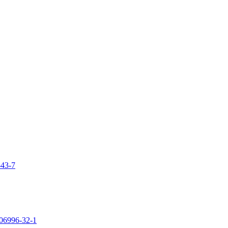
-43-7
106996-32-1