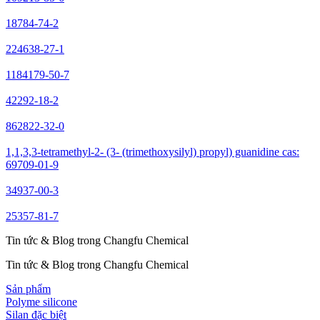
18784-74-2
224638-27-1
1184179-50-7
42292-18-2
862822-32-0
1,1,3,3-tetramethyl-2- (3- (trimethoxysilyl) propyl) guanidine cas:
69709-01-9
34937-00-3
25357-81-7
Tin tức & Blog trong Changfu Chemical
Tin tức & Blog trong Changfu Chemical
Sản phẩm
Polyme silicone
Silan đặc biệt