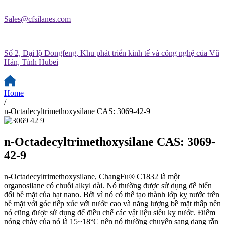
Sales@cfsilanes.com
Số 2, Đại lộ Dongfeng, Khu phát triển kinh tế và công nghệ của Vũ
Hán, Tỉnh Hubei
Home
/
n-Octadecyltrimethoxysilane CAS: 3069-42-9
n-Octadecyltrimethoxysilane CAS: 3069-
42-9
n-Octadecyltrimethoxysilane, ChangFu® C1832 là một
organosilane có chuỗi alkyl dài. Nó thường được sử dụng để biến
đổi bề mặt của hạt nano. Bởi vì nó có thể tạo thành lớp kỵ nước trên
bề mặt với góc tiếp xúc với nước cao và năng lượng bề mặt thấp nên
nó cũng được sử dụng để điều chế các vật liệu siêu kỵ nước. Điểm
nóng chảy của nó là 15~18°C nên nó thường chuyển sang dạng rắn