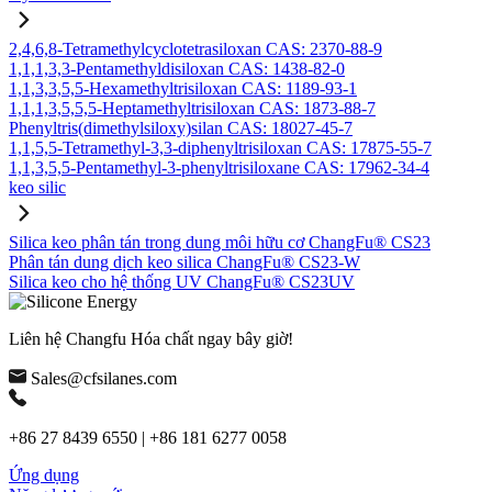
2,4,6,8-Tetramethylcyclotetrasiloxan CAS: 2370-88-9
1,1,1,3,3-Pentamethyldisiloxan CAS: 1438-82-0
1,1,3,3,5,5-Hexamethyltrisiloxan CAS: 1189-93-1
1,1,1,3,5,5,5-Heptamethyltrisiloxan CAS: 1873-88-7
Phenyltris(dimethylsiloxy)silan CAS: 18027-45-7
1,1,5,5-Tetramethyl-3,3-diphenyltrisiloxan CAS: 17875-55-7
1,1,3,5,5-Pentamethyl-3-phenyltrisiloxane CAS: 17962-34-4
keo silic
Silica keo phân tán trong dung môi hữu cơ ChangFu® CS23
Phân tán dung dịch keo silica ChangFu® CS23-W
Silica keo cho hệ thống UV ChangFu® CS23UV
Liên hệ Changfu Hóa chất ngay bây giờ!
Sales@cfsilanes.com
+86 27 8439 6550 | +86 181 6277 0058
Ứng dụng