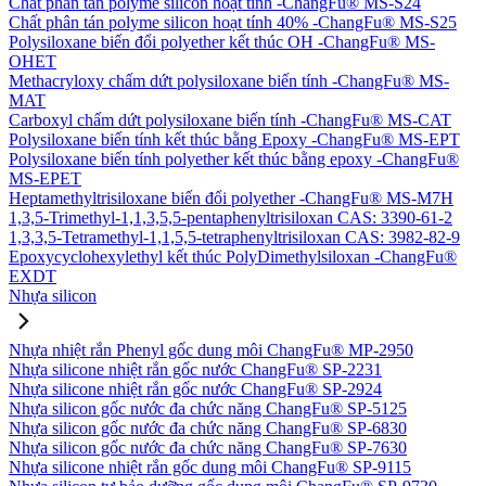
Chất phân tán polyme silicon hoạt tính -ChangFu® MS-S24
Chất phân tán polyme silicon hoạt tính 40% -ChangFu® MS-S25
Polysiloxane biến đổi polyether kết thúc OH -ChangFu® MS-
OHET
Methacryloxy chấm dứt polysiloxane biến tính -ChangFu® MS-
MAT
Carboxyl chấm dứt polysiloxane biến tính -ChangFu® MS-CAT
Polysiloxane biến tính kết thúc bằng Epoxy -ChangFu® MS-EPT
Polysiloxane biến tính polyether kết thúc bằng epoxy -ChangFu®
MS-EPET
Heptamethyltrisiloxane biến đổi polyether -ChangFu® MS-M7H
1,3,5-Trimethyl-1,1,3,5,5-pentaphenyltrisiloxan CAS: 3390-61-2
1,3,3,5-Tetramethyl-1,1,5,5-tetraphenyltrisiloxan CAS: 3982-82-9
Epoxycyclohexylethyl kết thúc PolyDimethylsiloxan -ChangFu®
EXDT
Nhựa silicon
Nhựa nhiệt rắn Phenyl gốc dung môi ChangFu® MP-2950
Nhựa silicone nhiệt rắn gốc nước ChangFu® SP-2231
Nhựa silicone nhiệt rắn gốc nước ChangFu® SP-2924
Nhựa silicon gốc nước đa chức năng ChangFu® SP-5125
Nhựa silicon gốc nước đa chức năng ChangFu® SP-6830
Nhựa silicon gốc nước đa chức năng ChangFu® SP-7630
Nhựa silicone nhiệt rắn gốc dung môi ChangFu® SP-9115