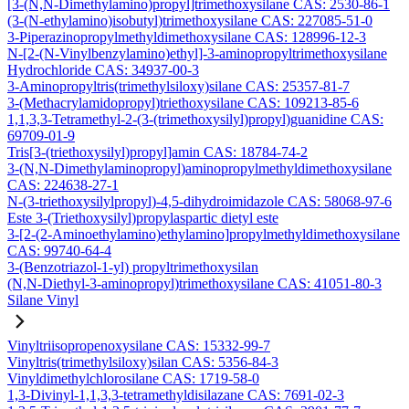
[3-(N,N-Dimethylamino)propyl]trimethoxysilane CAS: 2530-86-1
(3-(N-ethylamino)isobutyl)trimethoxysilane CAS: 227085-51-0
3-Piperazinopropylmethyldimethoxysilane CAS: 128996-12-3
N-[2-(N-Vinylbenzylamino)ethyl]-3-aminopropyltrimethoxysilane
Hydrochloride CAS: 34937-00-3
3-Aminopropyltris(trimethylsiloxy)silane CAS: 25357-81-7
3-(Methacrylamidopropyl)triethoxysilane CAS: 109213-85-6
1,1,3,3-Tetramethyl-2-(3-(trimethoxysilyl)propyl)guanidine CAS:
69709-01-9
Tris[3-(triethoxysilyl)propyl]amin CAS: 18784-74-2
3-(N,N-Dimethylaminopropyl)aminopropylmethyldimethoxysilane
CAS: 224638-27-1
N-(3-triethoxysilylpropyl)-4,5-dihydroimidazole CAS: 58068-97-6
Este 3-(Triethoxysilyl)propylaspartic dietyl este
3-[2-(2-Aminoethylamino)ethylamino]propylmethyldimethoxysilane
CAS: 99740-64-4
3-(Benzotriazol-1-yl) propyltrimethoxysilan
(N,N-Diethyl-3-aminopropyl)trimethoxysilane CAS: 41051-80-3
Silane Vinyl
Vinyltriisopropenoxysilane CAS: 15332-99-7
Vinyltris(trimethylsiloxy)silan CAS: 5356-84-3
Vinyldimethylchlorosilane CAS: 1719-58-0
1,3-Divinyl-1,1,3,3-tetramethyldisilazane CAS: 7691-02-3