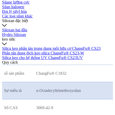
Silane lưỡng cực
Silan halogen
Đại lý silyl hóa
Các loại silan khác
Siloxan đặc biệt
Siloxan hai đầu
Hydro Siloxan
keo silic
Silica keo phân tán trong dung môi hữu cơ ChangFu® CS23
Phân tán dung dịch keo silica ChangFu® CS23-W
Silica keo cho hệ thống UV ChangFu® CS23UV
Quy cách
số sản phẩm
ChangFu® C1832
Sự miêu tả
n-Octadecyltrimethoxysilan
Số CAS
3069-42-9