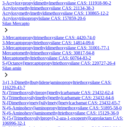
3-Acryloxypropyldimethylmethoxysilane CAS: 111918-90-2
Acryloxymethyltrimethoxysilane CAS: 21134-38-3
Acryloxymethylmethyldimethoxysilane CAS: 130865-12-2
Acryloxytriisopropylsilane CAS: 157859-20-6
Silan Mercapto
3-Mercaptopropyltrimethoxysilane CAS: 4420-74-0
3-Mercaptopropyltriethoxysilane CAS: 14814-09-6
3-Mercaptopropylmethyldimethoxysilane CAS: 31001-77-1
Mercaptomethyltrimethoxysilane CAS: 30817-94-8
Mercaptomethyltriethoxysilane CAS: 60764-83-2
S-(Octanoyl)mercaptopropyltriethoxysilane CAS: 220727-26-4
Silan amin
3-(1,3-Dimethylbutylidene)aminopropyltriethoxysilane CAS:
116229-43-7
N-(Trimethoxysilylpropyl)methylcarbamate CAS: 23432-62-4
N-(Trimethoxysilylmethyl)methylcarbamate CAS: 23432-64-6
N-[Dimethoxy(metyl)silylmetyl]metylcacbamat CAS: 23432-65-7
N-(6-Aminohexyl)aminopropyltrimethoxysilane CAS: 51895-58-0
N-(6-Aminohexyl)aminomethyltriethoxysilane CAS: 15129-36-9
N-[5-(Trimethoxysilylpropyl)-2-aza-1-oxopentyl]caprolactam CAS:
106996-32-1