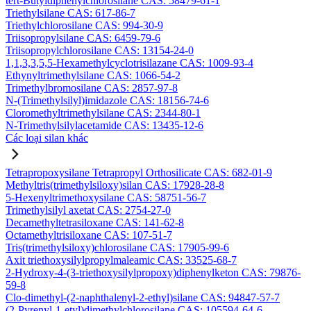
tert-Butyldiphenylchlorosilane CAS: 58479-61-1
Triethylsilane CAS: 617-86-7
Triethylchlorosilane CAS: 994-30-9
Triisopropylsilane CAS: 6459-79-6
Triisopropylchlorosilane CAS: 13154-24-0
1,1,3,3,5,5-Hexamethylcyclotrisilazane CAS: 1009-93-4
Ethynyltrimethylsilane CAS: 1066-54-2
Trimethylbromosilane CAS: 2857-97-8
N-(Trimethylsilyl)imidazole CAS: 18156-74-6
Cloromethyltrimethylsilane CAS: 2344-80-1
N-Trimethylsilylacetamide CAS: 13435-12-6
Các loại silan khác
Tetrapropoxysilane Tetrapropyl Orthosilicate CAS: 682-01-9
Methyltris(trimethylsiloxy)silan CAS: 17928-28-8
5-Hexenyltrimethoxysilane CAS: 58751-56-7
Trimethylsilyl axetat CAS: 2754-27-0
Decamethyltetrasiloxane CAS: 141-62-8
Octamethyltrisiloxane CAS: 107-51-7
Tris(trimethylsiloxy)chlorosilane CAS: 17905-99-6
Axit triethoxysilylpropylmaleamic CAS: 33525-68-7
2-Hydroxy-4-(3-triethoxysilylpropoxy)diphenylketon CAS: 79876-
59-8
Clo-dimethyl-(2-naphthalenyl-2-ethyl)silane CAS: 94847-57-7
(2-Pyrenyl-1-etyl)dimethylchlorosilane CAS: 105594-64-6