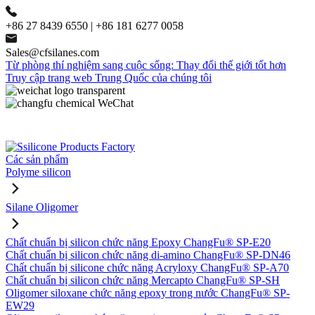
+86 27 8439 6550 | +86 181 6277 0058
Sales@cfsilanes.com
Từ phòng thí nghiệm sang cuộc sống: Thay đổi thế giới tốt hơn
Truy cập trang web Trung Quốc của chúng tôi
Các sản phẩm
Polyme silicon
Silane Oligomer
Chất chuẩn bị silicon chức năng Epoxy ChangFu® SP-E20
Chất chuẩn bị silicon chức năng di-amino ChangFu® SP-DN46
Chất chuẩn bị silicone chức năng Acryloxy ChangFu® SP-A70
Chất chuẩn bị silicon chức năng Mercapto ChangFu® SP-SH
Oligomer siloxane chức năng epoxy trong nước ChangFu® SP-
EW29