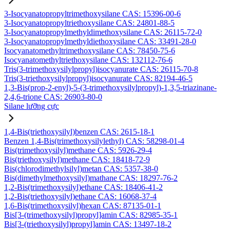
3-Isocyanatopropyltrimethoxysilane CAS: 15396-00-6
3-Isocyanatopropyltriethoxysilane CAS: 24801-88-5
3-Isocyanatopropylmethyldimethoxysilane CAS: 26115-72-0
3-Isocyanatopropylmethyldiethoxysilane CAS: 33491-28-0
Isocyanatomethyltrimethoxysilane CAS: 78450-75-6
Isocyanatomethyltriethoxysilane CAS: 132112-76-6
Tris(3-trimethoxysilylpropyl)isocyanurate CAS: 26115-70-8
Tris(3-triethoxysilylpropyl)isocyanurate CAS: 82194-46-5
1,3-Bis(prop-2-enyl)-5-(3-trimethoxysilylpropyl)-1,3,5-triazinane-
2,4,6-trione CAS: 26903-80-0
Silane lưỡng cực
1,4-Bis(triethoxysilyl)benzen CAS: 2615-18-1
Benzen 1,4-Bis(trimethoxysilylethyl) CAS: 58298-01-4
Bis(trimethoxysilyl)methane CAS: 5926-29-4
Bis(triethoxysilyl)methane CAS: 18418-72-9
Bis(chlorodimethylsilyl)metan CAS: 5357-38-0
Bis(dimethylmethoxysilyl)mathane CAS: 18297-76-2
1,2-Bis(trimethoxysilyl)ethane CAS: 18406-41-2
1,2-Bis(triethoxysilyl)ethane CAS: 16068-37-4
1,6-Bis(trimethoxysilyl)hexan CAS: 87135-01-1
Bis[3-(trimethoxysilyl)propyl]amin CAS: 82985-35-1
Bis[3-(triethoxysilyl)propyl]amin CAS: 13497-18-2