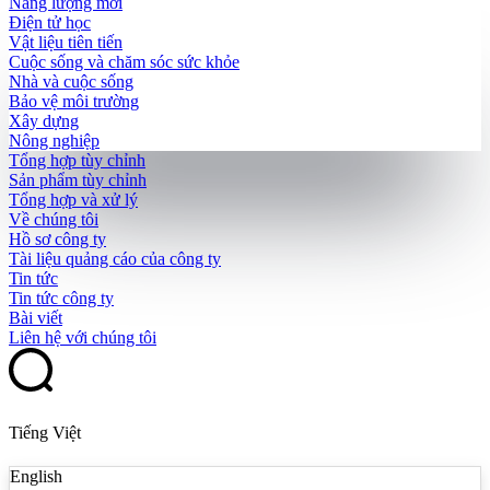
Năng lượng mới
Điện tử học
Vật liệu tiên tiến
Cuộc sống và chăm sóc sức khỏe
Nhà và cuộc sống
Bảo vệ môi trường
Xây dựng
Nông nghiệp
Tổng hợp tùy chỉnh
Sản phẩm tùy chỉnh
Tổng hợp và xử lý
Về chúng tôi
Hồ sơ công ty
Tài liệu quảng cáo của công ty
Tin tức
Tin tức công ty
Bài viết
Liên hệ với chúng tôi
Tiếng Việt
English