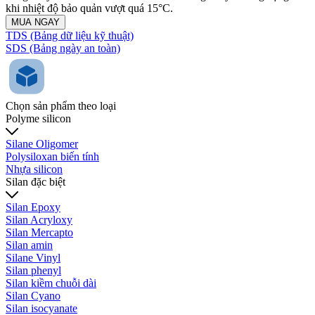
khi nhiệt độ bảo quản vượt quá 15°C.
MUA NGAY
TDS (Bảng dữ liệu kỹ thuật)
SDS (Bảng ngày an toàn)
Chọn sản phẩm theo loại
Polyme silicon
Silane Oligomer
Polysiloxan biến tính
Nhựa silicon
Silan đặc biệt
Silan Epoxy
Silan Acryloxy
Silan Mercapto
Silan amin
Silane Vinyl
Silan phenyl
Silan kiềm chuỗi dài
Silan Cyano
Silan isocyanate