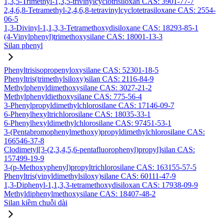
1,3,5-Trimethyl-1,3,5-trivinylcyclotrisiloxan CAS: 3901-77-7
2,4,6,8-Tetramethyl-2,4,6,8-tetravinylcyclotetrasiloxane CAS: 2554-
06-5
1,3-Divinyl-1,1,3,3-Tetramethoxydisiloxane CAS: 18293-85-1
(4-Vinylphenyl)trimethoxysilane CAS: 18001-13-3
Silan phenyl
Phenyltrisisopropenyloxysilane CAS: 52301-18-5
Phenyltris(trimethylsiloxy)silan CAS: 2116-84-9
Methylphenyldimethoxysilane CAS: 3027-21-2
Methylphenyldiethoxysilane CAS: 775-56-4
3-Phenylpropyldimethylchlorosilane CAS: 17146-09-7
6-Phenylhexyltrichlorosilane CAS: 18035-33-1
6-Phenylhexyldimethylchlorosilane CAS: 97451-53-1
3-(Pentabromophenylmethoxy)propyldimethylchlorosilane CAS:
166546-37-8
Clodimetyl[3-(2,3,4,5,6-pentafluorophenyl)propyl]silan CAS:
157499-19-9
3-(p-Methoxyphenyl)propyltrichlorosilane CAS: 163155-57-5
Phenyltris(vinyldimethylsiloxy)silane CAS: 60111-47-9
1,3-Diphenyl-1,1,3,3-tetramethoxydisiloxan CAS: 17938-09-9
Methyldiphenylmethoxysilane CAS: 18407-48-2
Silan kiềm chuỗi dài