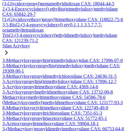
(3-Glycidoxypropyl)pentamethyldisiloxan CAS: 18044-44-5
2-(3,4-Epoxycyclohexyl) ethylbis(trimethylsiloxy)methylsilane
CAS: 65842-29-7
[3-(Glycidoxyethoxy)propyl]trimethoxysilane CAS: 118822-75-6
3,5-Bis[2-(3,4-epoxycyclohexyl) etyl]-1,1,1,3,5,7,7,7-
octamethyltetrasiloxan
Tris[2-(3,4-epoxycyclohexyl)ethyldimethylsiloxy]methylsilane
CAS: 121239-71-2
Silan Acryloxy
3-Methacryloxypropyltris(trimethylsiloxy)silan CAS: 17096-07-0
3-Methacryloyloxypropylbis(trimethylsiloxy)methylsilane CAS:
19309-90-1
3-Methacryloxypropyldimethylchlorosilane CAS: 24636-31-5
3-Acryloxypropyltris(trimethylsiloxy)silane CAS: 17096-12-7
3-Acryloxypropyltrimethoxysilane CAS: 4369-14-6
3-Acryloxypropylmethyldimethoxysilane CAS: 13732-00-8
Methacryloxymethyltrimethoxysilane CAS: 54586-78-6
(Methacryloxymethyl)methyldimethoxysilane CAS: 121177-93-3
8-Methacryloxyoctyltrimethoxysilane CAS: 122749-49-9
3-Methacryloxypropyltrichlorosilane CAS: 7351-61-3
3-Methacryloxypropyltriacetoxysilane CAS: 51772-85-1
3-Acetoxypropyltrimethoxysilane CAS: 59004-18-1
3-(Methacryloxy)propyldimethylmethoxysilane CAS: 66753-64-8