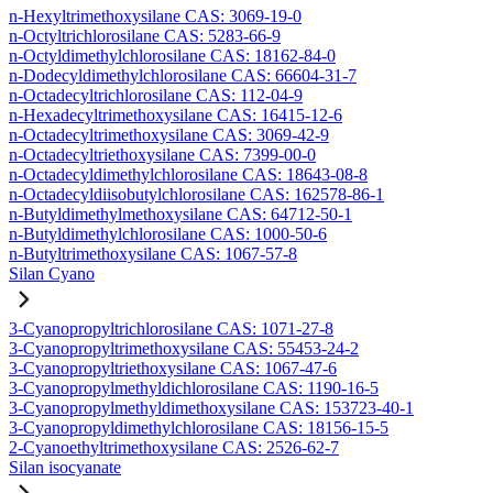
n-Hexyltrimethoxysilane CAS: 3069-19-0
n-Octyltrichlorosilane CAS: 5283-66-9
n-Octyldimethylchlorosilane CAS: 18162-84-0
n-Dodecyldimethylchlorosilane CAS: 66604-31-7
n-Octadecyltrichlorosilane CAS: 112-04-9
n-Hexadecyltrimethoxysilane CAS: 16415-12-6
n-Octadecyltrimethoxysilane CAS: 3069-42-9
n-Octadecyltriethoxysilane CAS: 7399-00-0
n-Octadecyldimethylchlorosilane CAS: 18643-08-8
n-Octadecyldiisobutylchlorosilane CAS: 162578-86-1
n-Butyldimethylmethoxysilane CAS: 64712-50-1
n-Butyldimethylchlorosilane CAS: 1000-50-6
n-Butyltrimethoxysilane CAS: 1067-57-8
Silan Cyano
3-Cyanopropyltrichlorosilane CAS: 1071-27-8
3-Cyanopropyltrimethoxysilane CAS: 55453-24-2
3-Cyanopropyltriethoxysilane CAS: 1067-47-6
3-Cyanopropylmethyldichlorosilane CAS: 1190-16-5
3-Cyanopropylmethyldimethoxysilane CAS: 153723-40-1
3-Cyanopropyldimethylchlorosilane CAS: 18156-15-5
2-Cyanoethyltrimethoxysilane CAS: 2526-62-7
Silan isocyanate