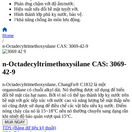
Phản ứng chậm với độ ẩm/nước.
Hiệu suất sửa đổi bề mặt tuyệt vời.
Hình thành lớp phủ kỵ nước, bảo vệ.
P
khả năng chống ăn mòn lưu động.
Home
/
n-Octadecyltrimethoxysilane CAS: 3069-42-9
n-Octadecyltrimethoxysilane CAS: 3069-
42-9
n-Octadecyltrimethoxysilane, ChangFu® C1832 là một
organosilane có chuỗi alkyl dài. Nó thường được sử dụng để biến
đổi bề mặt của hạt nano. Bởi vì nó có thể tạo thành lớp kỵ nước trên
bề mặt với góc tiếp xúc với nước cao và năng lượng bề mặt thấp nên
nó cũng được sử dụng để điều chế các vật liệu siêu kỵ nước. Điểm
nóng chảy của nó là 15~18°C nên nó thường chuyển sang dạng rắn
khi nhiệt độ bảo quản vượt quá 15°C.
MUA NGAY
TDS (Bảng dữ liệu kỹ thuật)