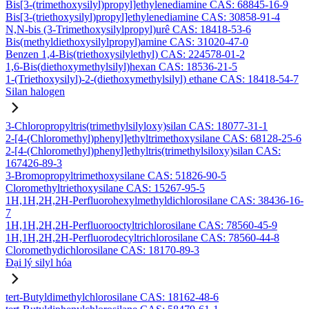
Bis[3-(trimethoxysilyl)propyl]ethylenediamine CAS: 68845-16-9
Bis[3-(triethoxysilyl)propyl]ethylenediamine CAS: 30858-91-4
N,N-bis (3-Trimethoxysilylpropyl)urê CAS: 18418-53-6
Bis(methyldiethoxysilylpropyl)amine CAS: 31020-47-0
Benzen 1,4-Bis(triethoxysilylethyl) CAS: 224578-01-2
1,6-Bis(diethoxymethylsilyl)hexan CAS: 18536-21-5
1-(Triethoxysilyl)-2-(diethoxymethylsilyl) ethane CAS: 18418-54-7
Silan halogen
3-Chloropropyltris(trimethylsilyloxy)silan CAS: 18077-31-1
2-[4-(Chloromethyl)phenyl]ethyltrimethoxysilane CAS: 68128-25-6
2-[4-(Chloromethyl)phenyl]ethyltris(trimethylsiloxy)silan CAS:
167426-89-3
3-Bromopropyltrimethoxysilane CAS: 51826-90-5
Cloromethyltriethoxysilane CAS: 15267-95-5
1H,1H,2H,2H-Perfluorohexylmethyldichlorosilane CAS: 38436-16-
7
1H,1H,2H,2H-Perfluorooctyltrichlorosilane CAS: 78560-45-9
1H,1H,2H,2H-Perfluorodecyltrichlorosilane CAS: 78560-44-8
Cloromethydichlorosilane CAS: 18170-89-3
Đại lý silyl hóa
tert-Butyldimethylchlorosilane CAS: 18162-48-6