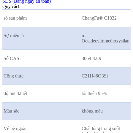
SDS (Bảng ngày an toàn)
Quy cách
số sản phẩm
ChangFu® C1832
Sự miêu tả
n-
Octadecyltrimethoxysilan
Số CAS
3069-42-9
Công thức
C21H46O3Si
độ tinh khiết
tối thiểu 95%
Màu sắc
không màu
Vẻ bề ngoài
Chất lỏng trong suốt