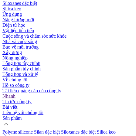
Siloxanes đặc biệt
Silica keo
Ứng dụng
Năng lượng mới
Điện tử học
Vật liệu tiên tiến
Cuộc sống và chăm sóc sức khỏe
Nhà và cuộc sống
Bảo vệ môi trường
Xây dựng
Nông nghiệp
Tổng hợp tùy chỉnh
Sản phẩm tùy chỉnh
Tổng hợp và xử lý
Về chúng tôi
Hồ sơ công ty
Tài liệu quảng cáo của công ty
Nhanh
Tin tức công ty
Bài viết
Liên hệ với chúng tôi
Sản phẩm
Polyme silicone
Silan đặc biệt
Siloxanes đặc biệt
Silica keo