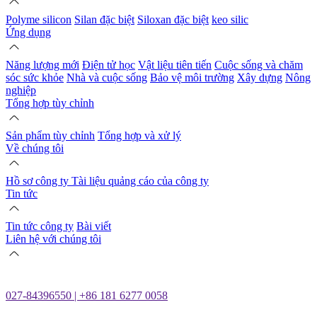
Polyme silicon
Silan đặc biệt
Siloxan đặc biệt
keo silic
Ứng dụng
Năng lượng mới
Điện tử học
Vật liệu tiên tiến
Cuộc sống và chăm
sóc sức khỏe
Nhà và cuộc sống
Bảo vệ môi trường
Xây dựng
Nông
nghiệp
Tổng hợp tùy chỉnh
Sản phẩm tùy chỉnh
Tổng hợp và xử lý
Về chúng tôi
Hồ sơ công ty
Tài liệu quảng cáo của công ty
Tin tức
Tin tức công ty
Bài viết
Liên hệ với chúng tôi
027-84396550 | +86 181 6277 0058