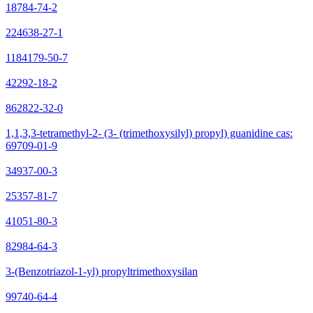
18784-74-2
224638-27-1
1184179-50-7
42292-18-2
862822-32-0
1,1,3,3-tetramethyl-2- (3- (trimethoxysilyl) propyl) guanidine cas:
69709-01-9
34937-00-3
25357-81-7
41051-80-3
82984-64-3
3-(Benzotriazol-1-yl) propyltrimethoxysilan
99740-64-4