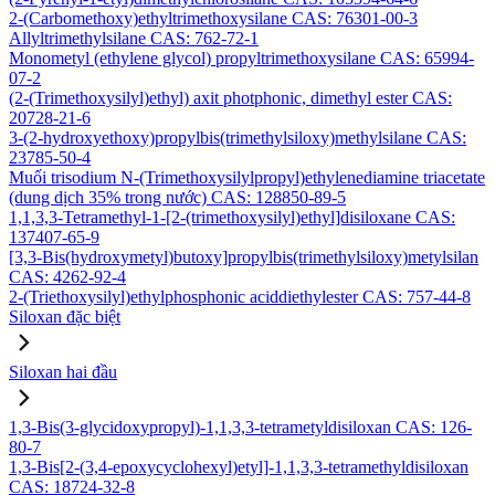
2-(Carbomethoxy)ethyltrimethoxysilane CAS: 76301-00-3
Allyltrimethylsilane CAS: 762-72-1
Monometyl (ethylene glycol) propyltrimethoxysilane CAS: 65994-
07-2
(2-(Trimethoxysilyl)ethyl) axit photphonic, dimethyl ester CAS:
20728-21-6
3-(2-hydroxyethoxy)propylbis(trimethylsiloxy)methylsilane CAS:
23785-50-4
Muối trisodium N-(Trimethoxysilylpropyl)ethylenediamine triacetate
(dung dịch 35% trong nước) CAS: 128850-89-5
1,1,3,3-Tetramethyl-1-[2-(trimethoxysilyl)ethyl]disiloxane CAS:
137407-65-9
[3,3-Bis(hydroxymetyl)butoxy]propylbis(trimethylsiloxy)metylsilan
CAS: 4262-92-4
2-(Triethoxysilyl)ethylphosphonic aciddiethylester CAS: 757-44-8
Siloxan đặc biệt
Siloxan hai đầu
1,3-Bis(3-glycidoxypropyl)-1,1,3,3-tetrametyldisiloxan CAS: 126-
80-7
1,3-Bis[2-(3,4-epoxycyclohexyl)etyl]-1,1,3,3-tetramethyldisiloxan
CAS: 18724-32-8