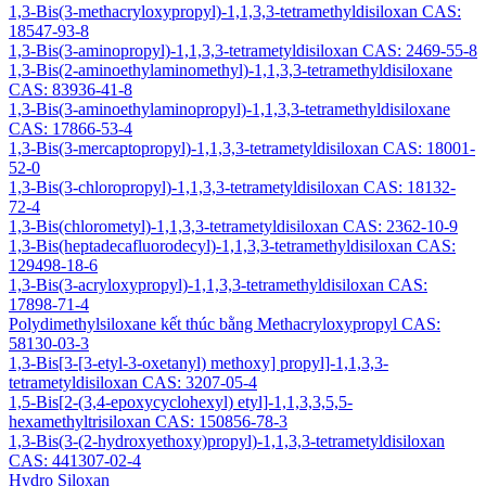
1,3-Bis(3-methacryloxypropyl)-1,1,3,3-tetramethyldisiloxan CAS:
18547-93-8
1,3-Bis(3-aminopropyl)-1,1,3,3-tetrametyldisiloxan CAS: 2469-55-8
1,3-Bis(2-aminoethylaminomethyl)-1,1,3,3-tetramethyldisiloxane
CAS: 83936-41-8
1,3-Bis(3-aminoethylaminopropyl)-1,1,3,3-tetramethyldisiloxane
CAS: 17866-53-4
1,3-Bis(3-mercaptopropyl)-1,1,3,3-tetrametyldisiloxan CAS: 18001-
52-0
1,3-Bis(3-chloropropyl)-1,1,3,3-tetrametyldisiloxan CAS: 18132-
72-4
1,3-Bis(chlorometyl)-1,1,3,3-tetrametyldisiloxan CAS: 2362-10-9
1,3-Bis(heptadecafluorodecyl)-1,1,3,3-tetramethyldisiloxan CAS:
129498-18-6
1,3-Bis(3-acryloxypropyl)-1,1,3,3-tetramethyldisiloxan CAS:
17898-71-4
Polydimethylsiloxane kết thúc bằng Methacryloxypropyl CAS:
58130-03-3
1,3-Bis[3-[3-etyl-3-oxetanyl) methoxy] propyl]-1,1,3,3-
tetrametyldisiloxan CAS: 3207-05-4
1,5-Bis[2-(3,4-epoxycyclohexyl) etyl]-1,1,3,3,5,5-
hexamethyltrisiloxan CAS: 150856-78-3
1,3-Bis(3-(2-hydroxyethoxy)propyl)-1,1,3,3-tetrametyldisiloxan
CAS: 441307-02-4
Hydro Siloxan