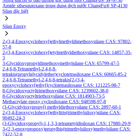
Nhựa silicon tự bảo dưỡng gốc dung môi ChangFu® SP-9730
Amide silsesquioxane trong dung dịch nước ChangFu® SP-4130
Silan đặc biệt
Silan Epoxy
2-(3,4-Epoxycyclohexyl)ethylmethyldimethoxysilane CAS: 97802-
57-8
2-(3,4-Epoxycyclohexyl)etylmethyldiethoxysilane CAS: 14857-35-
3
3-Glycidoxypropyldimethoxymethylsilane CAS: 65799-47-5
2,4,6,8-Tetramethyl-2,4,6,8-
tetrakis(propylglycidylether)cyclotetrasiloxane CAS: 60665-85-2
2,4,6,8-Tetramethyl-2,4,6,8-tetrakis[2-(3,4-
epoxycyclohexyl)ethyl]cyclotetrasiloxane CAS: 121225-98-7
8-Glycidoxyoctyltrimethoxysilane CAS: 1239602-38-0
8-Glycidoxyoctyltriethoxysilane CAS: 1814903-73-5
Methacrylate epoxy cyclosiloxane CAS: 948598-97-8
(3-Glycidyloxypropyl) methyldiethoxysilane CAS: 2897-60-1
2-(3,4-Epoxycyclohexyl)ethyltris(trimethylsiloxy)silane CAS:
90492-24-3
(3-Glycidoxypropyl)-1,1,3,3-tetrametyldisiloxan CAS: 17980-29-9
3-(2,3-epoxypropoxy)propylbis(trimethylsiloxy)methylsilane CAS:
7422-52-8