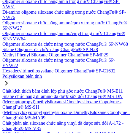
Oligomer siloxane chức năng amin trong nước ChangFu® SP-
NW51
Di-amino oligome siloxane chức năng trong nước ChangFu® SP-
NW76
Oligomer siloxane chức năng amino/epoxy trong nước ChangFu®
SP-NW27
Oligomer siloxane chức năng amino/vinyl trong nước ChangFu®
SP-NVW64
Oligomer siloxane đa chức năng trong nước ChangFu® SP-NW68
Silane Oligomer đa chức năng ChangFu® SP-N28
Methyl Phenyl Siloxane Oligomer ChangFu® SP-MP29
Oligomer siloxane đa chức năng trong nước ChangFu® SP-
ENW22
Hexadecyltrimethoxysilane Oligomer ChangFu® SP-C1632
Polysiloxan biến tính
Chất kích thích bám dính lớp phủ gốc nước ChangFu® MS-E11
Silane chức năng di-amino đã được sửa đổi ChangFu® MS-DN
(Mercaptopropyl)methylsiloxane-Dimethylsiloxane Copolyme -
ChangFu® MS-SH
(Methacryloxypropyl)methylsiloxane-Dimethylsiloxane Copolyme -
ChangFu® MS-MA09
Chất phân tán siloxane chức năng vinyl đã được sửa đổi A-172 -
ChangFu® MS-V35