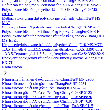
Chất phân tán polyme silicon hoạt tính -ChangFu® MS-S24
Chất phân tán polyme silicon hoạt tính 40% -ChangFu® MS-S25
Polysiloxane biến đổi polyether kết thúc OH -ChangFu® MS-
OHET
Methacryloxy chấm dứt polysiloxane biến tính -ChangFu® MS-
MAT
Carboxyl chấm dứt polysiloxane biến tính -ChangFu® MS-CAT
Polysiloxane biến tính kết thúc bằng Epoxy -ChangFu® MS-EPT
Polysiloxane biến tính polyether kết thúc bằng epoxy -ChangFu®
MS-EPET
Heptamethyltrisiloxane biến đổi polyether -ChangFu® MS-M7H
1,3,5-Trimethyl-1,1,3,5,5-pentaphenyltrisiloxan CAS: 3390-61-2
1,3,3,5-Tetramethyl-1,1,5,5-tetraphenyltrisiloxan CAS: 3982-82-9
Epoxycyclohexylethyl kết thúc PolyDimethylsiloxan -ChangFu®
EXDT
Nhựa silicon
Nhựa nhiệt rắn Phenyl gốc dung môi ChangFu® MP-2950
Nhựa silicone nhiệt rắn gốc nước ChangFu® SP-2231
Nhựa silicone nhiệt rắn gốc nước ChangFu® SP-2924
Nhựa silicon gốc nước đa chức năng ChangFu® SP-5125
Nhựa silicon gốc nước đa chức năng ChangFu® SP-6830
Nhựa silicon gốc nước đa chức năng ChangFu® SP-7630
Nhựa silicone nhiệt rắn gốc dung môi ChangFu® SP-9115