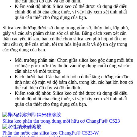
thể cải thiện độ dày và độ ổn định.
Kiểm soát độ nhớt: Silica keo có thể được sử dụng để điều
chỉnh độ nhớt của công thức, vì vậy hãy xem xét tính nhất
quán cần thiết cho ứng dụng của bạn.
Silica keo thường được sử dụng trong gốm sứ, thủy tinh, lớp phủ,
giấy và các sản phẩm chăm sóc cá nhân. Bằng cách xem xét cẩn
thận các yếu tố sau, bạn có thể chọn silica keo phù hợp nhất cho
nhu cầu cụ thể của mình, tối ưu hóa hiệu suất và độ tin cậy trong
các ứng dụng của bạn.
Môi trường phân tán: Chọn giữa silica keo gốc dung môi hữu
cơ hoặc gốc nước tùy thuộc vào ứng dụng cuối cùng và các
cân nhắc về môi trường.
Kích thước hạt: Các hạt nhỏ hơn có thể tăng cường các đặc
tính như độ mịn và độ bám dính, trong khi các hạt lớn hơn có
thể cải thiện độ dày và độ ổn định.
Kiểm soát độ nhớt: Silica keo có thể được sử dụng để điều
chỉnh độ nhớt của công thức, vì vậy hãy xem xét tính nhất
quán cần thiết cho ứng dụng của bạn.
Silica keo phân tán trong dung môi hữu cơ ChangFu® CS23
Phân tán nước của silica keo ChangFu® CS23-W