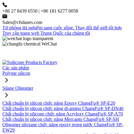
+86 27 8439 6550 | +86 181 6277 0058
Sales@cfsilanes.com
Từ phòng thí nghiệm sang cuộc sống: Thay đổi thế giới tốt hơn
Truy cập trang web Trung Quốc của chúng tôi
Các sản phẩm
Polyme silicon
Silane Oligomer
Chất chuẩn bị silicon chức năng Epoxy ChangFu® SP-E20
Chất chuẩn bị silicon chức năng di-amino ChangFu® SP-DN46
Chất chuẩn bị silicone chức năng Acryloxy ChangFu® SP-A70
Chất chuẩn bị silicon chức năng Mercapto ChangFu® SP-SH
Oligomer siloxane chức năng epoxy trong nước ChangFu® SP-
EW29