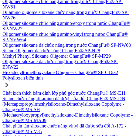
Oligomer siloxane chức năng amin trong nước ChangFu® SP-
NW51
Di-amino oligome siloxane chức năng trong nước ChangFu® SP-
NW76
Oligomer siloxane chức năng amino/epoxy trong nước ChangFu®
SP-NW27
Oligomer siloxane chức năng amino/vinyl trong nước ChangFu®
SP-NVW64
Oligomer siloxane đa chức năng trong nước ChangFu® SP-NW68
Silane Oligomer đa chức năng ChangFu® SP-N28
Methyl Phenyl Siloxane Oligomer ChangFu® SP-MP29
Oligomer siloxane đa chức năng trong nước ChangFu® SP-
ENW22
Hexadecyltrimethoxysilane Oligomer ChangFu® SP-C1632
Polysiloxan biến tính
Chất kích thích bám dính lớp phủ gốc nước ChangFu® MS-E11
Silane chức năng di-amino đã được sửa đổi ChangFu® MS-DN
(Mercaptopropyl)methylsiloxane-Dimethylsiloxane Copolyme -
ChangFu® MS-SH
(Methacryloxypropyl)methylsiloxane-Dimethylsiloxane Copolyme -
ChangFu® MS-MA09
Chất phân tán siloxane chức năng vinyl đã được sửa đổi A-172 -
ChangFu® MS-V35