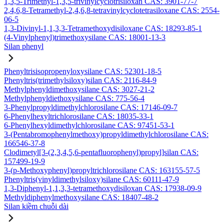
1,3,5-Trimethyl-1,3,5-trivinylcyclotrisiloxan CAS: 3901-77-7
2,4,6,8-Tetramethyl-2,4,6,8-tetravinylcyclotetrasiloxane CAS: 2554-
06-5
1,3-Divinyl-1,1,3,3-Tetramethoxydisiloxane CAS: 18293-85-1
(4-Vinylphenyl)trimethoxysilane CAS: 18001-13-3
Silan phenyl
Phenyltrisisopropenyloxysilane CAS: 52301-18-5
Phenyltris(trimethylsiloxy)silan CAS: 2116-84-9
Methylphenyldimethoxysilane CAS: 3027-21-2
Methylphenyldiethoxysilane CAS: 775-56-4
3-Phenylpropyldimethylchlorosilane CAS: 17146-09-7
6-Phenylhexyltrichlorosilane CAS: 18035-33-1
6-Phenylhexyldimethylchlorosilane CAS: 97451-53-1
3-(Pentabromophenylmethoxy)propyldimethylchlorosilane CAS:
166546-37-8
Clodimetyl[3-(2,3,4,5,6-pentafluorophenyl)propyl]silan CAS:
157499-19-9
3-(p-Methoxyphenyl)propyltrichlorosilane CAS: 163155-57-5
Phenyltris(vinyldimethylsiloxy)silane CAS: 60111-47-9
1,3-Diphenyl-1,1,3,3-tetramethoxydisiloxan CAS: 17938-09-9
Methyldiphenylmethoxysilane CAS: 18407-48-2
Silan kiềm chuỗi dài