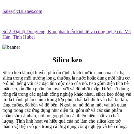
Sales@cfsilanes.com
Số 2, Đại lộ Dongfeng, Khu phát triển kinh tế và công nghệ của Vũ
Hán, Tỉnh Hubei
Silica keo
Silica keo là một huyền phù ổn định, kích thước nano của các hạt
silica trong môi trường lỏng, thường là nước hoặc dung môi hữu cơ.
Nó nổi tiếng với các đặc tính độc đáo của nó, bao gồm diện tích bề
mặt cao, ổn định phân tán tuyệt vời và độ nhớt thấp. Được sử dụng
rộng rãi trong các ngành công nghiệp khác nhau, silica keo đóng vai
trò là thành phần chính trong lớp phủ, chất kết dính và chất bịt kín,
tăng cường độ bền và độ bền. Ngoài ra, nó đóng một vai trò quan
trọng trong các ứng dụng như điện tử, gốm sứ và các sản phẩm
chăm sóc cá nhân, nơi nó góp phần cải thiện hiệu suất và chất
lượng. Tính linh hoạt và hiệu quả của nó làm cho silica keo trở
thành vật liệu vô giá trong cả ứng dụng công nghiệp và tiêu dùng.