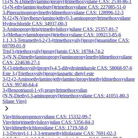
[3-(N,N-Dimethylamino)propyl]trimethoxysilane CAS: 2530-86-1
(3-(N-ethylamino)isobutyl)trimethoxysilane CAS: 227085-51-0
3-Piperazinopropylmethyldimethoxysilane CAS: 128996-12-3
N-[2-(N-Vinylbenzylamino)ethyl]-3-aminopropyltrimethoxysilane
Hydrochloride CAS: 34937-00-3
3-Aminopropyltris(trimethylsiloxy)silane CAS: 25357-81-7
3-(Methacrylamidopropyl)triethoxysilane CAS: 109213-85-6
1,1,3,3-Tetramethyl-2-(3-(trimethoxysilyl)propyl)guanidine CAS:
69709-01-9
Tris[3-(triethoxysilyl)propyl]amin CAS: 18784-74-2
3-(N,N-Dimethylaminopropyl)aminopropylmethyldimethoxysilane
CAS: 224638-27-1
N-(3-triethoxysilylpropyl)-4,5-dihydroimidazole CAS: 58068-97-6
Este 3-(Triethoxysilyl)propylaspartic dietyl este
3-[2-(2-Aminoethylamino)ethylamino]propylmethyldimethoxysilane
CAS: 99740-64-4
3-(Benzotriazol-1-yl) propyltrimethoxysilan
(N,N-Diethyl-3-aminopropyl)trimethoxysilane CAS: 41051-80-3
Silane Vinyl
Vinyltriisopropenoxysilane CAS: 15332-99-7
Vinyltris(trimethylsiloxy)silan CAS: 5356-84-3
Vinyldimethylchlorosilane CAS: 1719-58-0
1,3-Divinyl-1,1,3,3-tetramethyldisilazane CAS: 7691-02-3