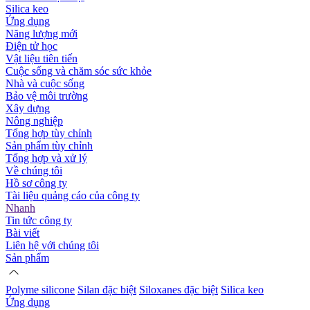
Silica keo
Ứng dụng
Năng lượng mới
Điện tử học
Vật liệu tiên tiến
Cuộc sống và chăm sóc sức khỏe
Nhà và cuộc sống
Bảo vệ môi trường
Xây dựng
Nông nghiệp
Tổng hợp tùy chỉnh
Sản phẩm tùy chỉnh
Tổng hợp và xử lý
Về chúng tôi
Hồ sơ công ty
Tài liệu quảng cáo của công ty
Nhanh
Tin tức công ty
Bài viết
Liên hệ với chúng tôi
Sản phẩm
Polyme silicone
Silan đặc biệt
Siloxanes đặc biệt
Silica keo
Ứng dụng