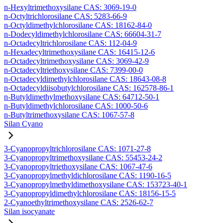
n-Hexyltrimethoxysilane CAS: 3069-19-0
n-Octyltrichlorosilane CAS: 5283-66-9
n-Octyldimethylchlorosilane CAS: 18162-84-0
n-Dodecyldimethylchlorosilane CAS: 66604-31-7
n-Octadecyltrichlorosilane CAS: 112-04-9
n-Hexadecyltrimethoxysilane CAS: 16415-12-6
n-Octadecyltrimethoxysilane CAS: 3069-42-9
n-Octadecyltriethoxysilane CAS: 7399-00-0
n-Octadecyldimethylchlorosilane CAS: 18643-08-8
n-Octadecyldiisobutylchlorosilane CAS: 162578-86-1
n-Butyldimethylmethoxysilane CAS: 64712-50-1
n-Butyldimethylchlorosilane CAS: 1000-50-6
n-Butyltrimethoxysilane CAS: 1067-57-8
Silan Cyano
3-Cyanopropyltrichlorosilane CAS: 1071-27-8
3-Cyanopropyltrimethoxysilane CAS: 55453-24-2
3-Cyanopropyltriethoxysilane CAS: 1067-47-6
3-Cyanopropylmethyldichlorosilane CAS: 1190-16-5
3-Cyanopropylmethyldimethoxysilane CAS: 153723-40-1
3-Cyanopropyldimethylchlorosilane CAS: 18156-15-5
2-Cyanoethyltrimethoxysilane CAS: 2526-62-7
Silan isocyanate