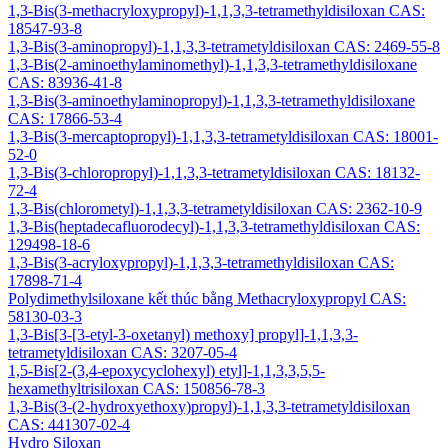
1,3-Bis(3-methacryloxypropyl)-1,1,3,3-tetramethyldisiloxan CAS:
18547-93-8
1,3-Bis(3-aminopropyl)-1,1,3,3-tetrametyldisiloxan CAS: 2469-55-8
1,3-Bis(2-aminoethylaminomethyl)-1,1,3,3-tetramethyldisiloxane
CAS: 83936-41-8
1,3-Bis(3-aminoethylaminopropyl)-1,1,3,3-tetramethyldisiloxane
CAS: 17866-53-4
1,3-Bis(3-mercaptopropyl)-1,1,3,3-tetrametyldisiloxan CAS: 18001-
52-0
1,3-Bis(3-chloropropyl)-1,1,3,3-tetrametyldisiloxan CAS: 18132-
72-4
1,3-Bis(chlorometyl)-1,1,3,3-tetrametyldisiloxan CAS: 2362-10-9
1,3-Bis(heptadecafluorodecyl)-1,1,3,3-tetramethyldisiloxan CAS:
129498-18-6
1,3-Bis(3-acryloxypropyl)-1,1,3,3-tetramethyldisiloxan CAS:
17898-71-4
Polydimethylsiloxane kết thúc bằng Methacryloxypropyl CAS:
58130-03-3
1,3-Bis[3-[3-etyl-3-oxetanyl) methoxy] propyl]-1,1,3,3-
tetrametyldisiloxan CAS: 3207-05-4
1,5-Bis[2-(3,4-epoxycyclohexyl) etyl]-1,1,3,3,5,5-
hexamethyltrisiloxan CAS: 150856-78-3
1,3-Bis(3-(2-hydroxyethoxy)propyl)-1,1,3,3-tetrametyldisiloxan
CAS: 441307-02-4
Hydro Siloxan