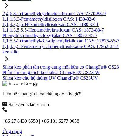
2,4,6,8-Tetramethylcyclotetrasiloxan CAS: 2370-88-9
1,1,1,3,3-Pentamethyldisiloxan CAS: 1438-82-0
1,1,3,3,5,5-Hexamethyltrisiloxan CAS: 1189-93-1
1,1,1,3,5,5,5-Heptamethyltrisiloxan CAS: 1873-88-7
Phenyltris(dimethylsiloxy)silan CAS: 18027-45-7
1,1,5,5-Tetramethyl-3,3-diphenyltrisiloxan CAS: 17875-55-7
1,1,3,5,5-Pentamethyl-3-phenyltrisiloxane CAS: 17962-34-4
keo silic
Silica keo phân tán trong dung môi hữu cơ ChangFu® CS23
Phân tán dung dịch keo silica ChangFu® CS23-W
Silica keo cho hệ thống UV ChangFu® CS23UV
Liên hệ Changfu Hóa chất ngay bây giờ!
Sales@cfsilanes.com
+86 27 8439 6550 | +86 181 6277 0058
Ứng dụng