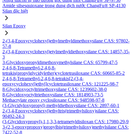
Nhựa silicon tự bảo dưỡng gốc dung môi ChangFu® SP-9730
Amide silsesquioxane trong dung dịch nước ChangFu® SP-4130
Silan đặc biệt
Silan Epoxy
2-(3,4-Epoxycyclohexyl)ethylmethyldimethoxysilane CAS: 97802-
57-8
2-(3,4-Epoxycyclohexyl)etylmethyldiethoxysilane CAS: 14857-35-
3
3-Glycidoxypropyldimethoxymethylsilane CAS: 65799-47-5
2,4,6,8-Tetramethyl-2,4,6,8-
tetrakis(propylglycidylether)cyclotetrasiloxane CAS: 60665-85-2
2,4,6,8-Tetramethyl-2,4,6,8-tetrakis[2-(3,4-
epoxycyclohexyl)ethyl]cyclotetrasiloxane CAS: 121225-98-7
8-Glycidoxyoctyltrimethoxysilane CAS: 1239602-38-0
8-Glycidoxyoctyltriethoxysilane CAS: 1814903-73-5
Methacrylate epoxy cyclosiloxane CAS: 948598-97-8
(3-Glycidyloxypropyl) methyldiethoxysilane CAS: 2897-60-1
2-(3,4-Epoxycyclohexyl)ethyltris(trimethylsiloxy)silane CAS:
90492-24-3
(3-Glycidoxypropyl)-1,1,3,3-tetrametyldisiloxan CAS: 17980-29-9
3-(2,3-epoxypropoxy)propylbis(trimethylsiloxy)methylsilane CAS:
7422-52-8