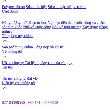
Polyme silicon
Silan đặc biệt
Siloxan đặc biệt
keo silic
Ứng dụng
Năng lượng mới
Điện tử học
Vật liệu tiên tiến
Cuộc sống và chăm
sóc sức khỏe
Nhà và cuộc sống
Bảo vệ môi trường
Xây dựng
Nông
nghiệp
Tổng hợp tùy chỉnh
Sản phẩm tùy chỉnh
Tổng hợp và xử lý
Về chúng tôi
Hồ sơ công ty
Tài liệu quảng cáo của công ty
Tin tức
Tin tức công ty
Bài viết
Liên hệ với chúng tôi
027-84396550 | +86 181 6277 0058