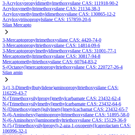
3-Acryloxypropyldimethylmethoxysilane CAS: 111918-90-2
Acryloxymethyltrimethoxysilane CAS: 21134-38-3
Acryloxymethylmethyldimethoxysilane CAS: 130865-12-2
Acryloxytriisopropylsilane CAS: 157859-20-6
Silan Mercapto
3-Mercaptopropyltrimethoxysilane CAS: 4420-74-0
3-Mercaptopropyltriethoxysilane CAS: 14814-09-6
3-Mercaptopropylmethyldimethoxysilane CAS: 31001-77-1
Mercaptomethyltrimethoxysilane CAS: 30817-94-8
Mercaptomethyltriethoxysilane CAS: 60764-83-2
S-(Octanoyl)mercaptopropyltriethoxysilane CAS: 220727-26-4
Silan amin
3-(1,3-Dimethylbutylidene)aminopropyltriethoxysilane CAS:
116229-43-7
N-(Trimethoxysilylpropyl)methylcarbamate CAS: 23432-62-4
N-(Trimethoxysilylmethyl)methylcarbamate CAS: 23432-64-6
N-[Dimethoxy(metyl)silylmetyl]metylcacbamat CAS: 23432-65-7
N-(6-Aminohexyl)aminopropyltrimethoxysilane CAS: 51895-58-0
N-(6-Aminohexyl)aminomethyltriethoxysilane CAS: 15129-36-9
N-[5-(Trimethoxysilylpropyl)-2-aza-1-oxopentyl]caprolactam CAS:
106996-32-1