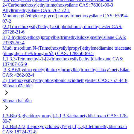
2-(Carbomethoxy)ethyltrimethoxysilane CAS: 76301-00-3
Allyltrimethylsilane CAS: 762-72-1
Monometyl (ethylene glycol) propyltrimethoxysilane CAS: 65994-
07-2
(2-(Trimethoxysilyl)ethyl) axit photphonic, dimethyl ester CAS:
20728-21-6
3-(2-hydroxyethoxy)propylbis(trimethylsiloxy)methylsilane CAS:
23785-50-4
Muối trisodium N-(Trimethoxysilylpropyl)ethylenediamine triacetate
(dung dịch 35% trong nước) CAS: 128850-89-5
1,1,3,3-Tetramethyl-1-[2-(trimethoxysilyl)ethyl]disiloxane CAS:
137407-65-9
[3,3-Bis(hydroxymetyl)butoxy]propylbis(trimethylsiloxy)metylsilan
CAS: 4262-92-4
2-(Triethoxysilyl)ethylphosphonic aciddiethylester CAS: 757-44-8
Siloxan đặc biệt
Siloxan hai đầu
1,3-Bis(3-glycidoxypropyl)-1,1,3,3-tetrametyldisiloxan CAS: 126-
80-7
1,3-Bis[2-(3,4-epoxycyclohexyl)etyl]-1,1,3,3-tetramethyldisiloxan
CAS: 18724-32-8