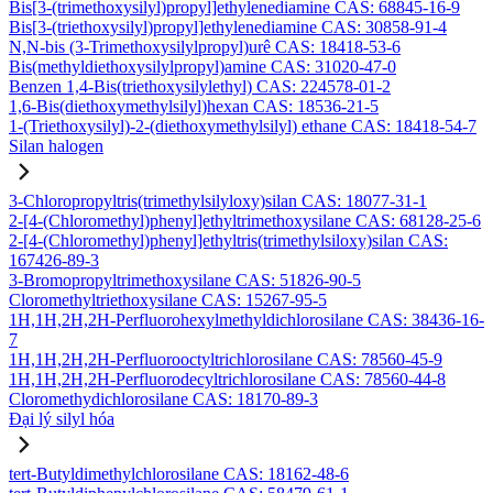
Bis[3-(trimethoxysilyl)propyl]ethylenediamine CAS: 68845-16-9
Bis[3-(triethoxysilyl)propyl]ethylenediamine CAS: 30858-91-4
N,N-bis (3-Trimethoxysilylpropyl)urê CAS: 18418-53-6
Bis(methyldiethoxysilylpropyl)amine CAS: 31020-47-0
Benzen 1,4-Bis(triethoxysilylethyl) CAS: 224578-01-2
1,6-Bis(diethoxymethylsilyl)hexan CAS: 18536-21-5
1-(Triethoxysilyl)-2-(diethoxymethylsilyl) ethane CAS: 18418-54-7
Silan halogen
3-Chloropropyltris(trimethylsilyloxy)silan CAS: 18077-31-1
2-[4-(Chloromethyl)phenyl]ethyltrimethoxysilane CAS: 68128-25-6
2-[4-(Chloromethyl)phenyl]ethyltris(trimethylsiloxy)silan CAS:
167426-89-3
3-Bromopropyltrimethoxysilane CAS: 51826-90-5
Cloromethyltriethoxysilane CAS: 15267-95-5
1H,1H,2H,2H-Perfluorohexylmethyldichlorosilane CAS: 38436-16-
7
1H,1H,2H,2H-Perfluorooctyltrichlorosilane CAS: 78560-45-9
1H,1H,2H,2H-Perfluorodecyltrichlorosilane CAS: 78560-44-8
Cloromethydichlorosilane CAS: 18170-89-3
Đại lý silyl hóa
tert-Butyldimethylchlorosilane CAS: 18162-48-6