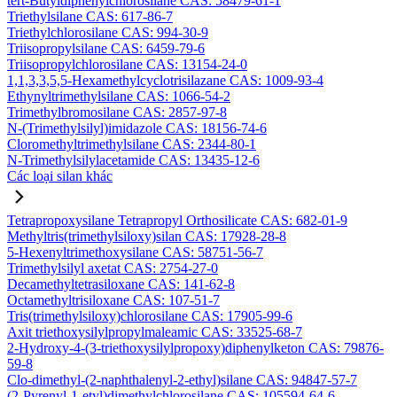
tert-Butyldiphenylchlorosilane CAS: 58479-61-1
Triethylsilane CAS: 617-86-7
Triethylchlorosilane CAS: 994-30-9
Triisopropylsilane CAS: 6459-79-6
Triisopropylchlorosilane CAS: 13154-24-0
1,1,3,3,5,5-Hexamethylcyclotrisilazane CAS: 1009-93-4
Ethynyltrimethylsilane CAS: 1066-54-2
Trimethylbromosilane CAS: 2857-97-8
N-(Trimethylsilyl)imidazole CAS: 18156-74-6
Cloromethyltrimethylsilane CAS: 2344-80-1
N-Trimethylsilylacetamide CAS: 13435-12-6
Các loại silan khác
Tetrapropoxysilane Tetrapropyl Orthosilicate CAS: 682-01-9
Methyltris(trimethylsiloxy)silan CAS: 17928-28-8
5-Hexenyltrimethoxysilane CAS: 58751-56-7
Trimethylsilyl axetat CAS: 2754-27-0
Decamethyltetrasiloxane CAS: 141-62-8
Octamethyltrisiloxane CAS: 107-51-7
Tris(trimethylsiloxy)chlorosilane CAS: 17905-99-6
Axit triethoxysilylpropylmaleamic CAS: 33525-68-7
2-Hydroxy-4-(3-triethoxysilylpropoxy)diphenylketon CAS: 79876-
59-8
Clo-dimethyl-(2-naphthalenyl-2-ethyl)silane CAS: 94847-57-7
(2-Pyrenyl-1-etyl)dimethylchlorosilane CAS: 105594-64-6