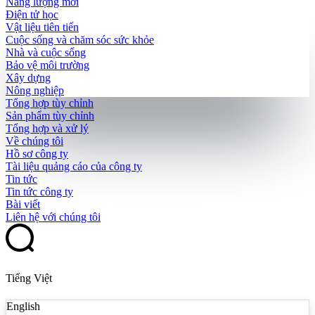
Năng lượng mới
Điện tử học
Vật liệu tiên tiến
Cuộc sống và chăm sóc sức khỏe
Nhà và cuộc sống
Bảo vệ môi trường
Xây dựng
Nông nghiệp
Tổng hợp tùy chỉnh
Sản phẩm tùy chỉnh
Tổng hợp và xử lý
Về chúng tôi
Hồ sơ công ty
Tài liệu quảng cáo của công ty
Tin tức
Tin tức công ty
Bài viết
Liên hệ với chúng tôi
Tiếng Việt
English