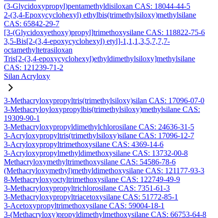
(3-Glycidoxypropyl)pentamethyldisiloxan CAS: 18044-44-5
2-(3,4-Epoxycyclohexyl) ethylbis(trimethylsiloxy)methylsilane
CAS: 65842-29-7
[3-(Glycidoxyethoxy)propyl]trimethoxysilane CAS: 118822-75-6
3,5-Bis[2-(3,4-epoxycyclohexyl) etyl]-1,1,1,3,5,7,7,7-
octamethyltetrasiloxan
Tris[2-(3,4-epoxycyclohexyl)ethyldimethylsiloxy]methylsilane
CAS: 121239-71-2
Silan Acryloxy
3-Methacryloxypropyltris(trimethylsiloxy)silan CAS: 17096-07-0
3-Methacryloyloxypropylbis(trimethylsiloxy)methylsilane CAS:
19309-90-1
3-Methacryloxypropyldimethylchlorosilane CAS: 24636-31-5
3-Acryloxypropyltris(trimethylsiloxy)silane CAS: 17096-12-7
3-Acryloxypropyltrimethoxysilane CAS: 4369-14-6
3-Acryloxypropylmethyldimethoxysilane CAS: 13732-00-8
Methacryloxymethyltrimethoxysilane CAS: 54586-78-6
(Methacryloxymethyl)methyldimethoxysilane CAS: 121177-93-3
8-Methacryloxyoctyltrimethoxysilane CAS: 122749-49-9
3-Methacryloxypropyltrichlorosilane CAS: 7351-61-3
3-Methacryloxypropyltriacetoxysilane CAS: 51772-85-1
3-Acetoxypropyltrimethoxysilane CAS: 59004-18-1
3-(Methacryloxy)propyldimethylmethoxysilane CAS: 66753-64-8