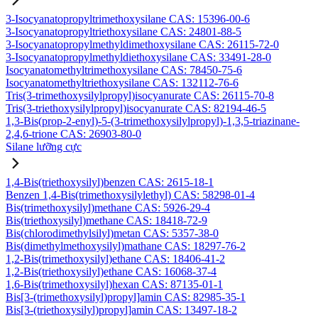
3-Isocyanatopropyltrimethoxysilane CAS: 15396-00-6
3-Isocyanatopropyltriethoxysilane CAS: 24801-88-5
3-Isocyanatopropylmethyldimethoxysilane CAS: 26115-72-0
3-Isocyanatopropylmethyldiethoxysilane CAS: 33491-28-0
Isocyanatomethyltrimethoxysilane CAS: 78450-75-6
Isocyanatomethyltriethoxysilane CAS: 132112-76-6
Tris(3-trimethoxysilylpropyl)isocyanurate CAS: 26115-70-8
Tris(3-triethoxysilylpropyl)isocyanurate CAS: 82194-46-5
1,3-Bis(prop-2-enyl)-5-(3-trimethoxysilylpropyl)-1,3,5-triazinane-
2,4,6-trione CAS: 26903-80-0
Silane lưỡng cực
1,4-Bis(triethoxysilyl)benzen CAS: 2615-18-1
Benzen 1,4-Bis(trimethoxysilylethyl) CAS: 58298-01-4
Bis(trimethoxysilyl)methane CAS: 5926-29-4
Bis(triethoxysilyl)methane CAS: 18418-72-9
Bis(chlorodimethylsilyl)metan CAS: 5357-38-0
Bis(dimethylmethoxysilyl)mathane CAS: 18297-76-2
1,2-Bis(trimethoxysilyl)ethane CAS: 18406-41-2
1,2-Bis(triethoxysilyl)ethane CAS: 16068-37-4
1,6-Bis(trimethoxysilyl)hexan CAS: 87135-01-1
Bis[3-(trimethoxysilyl)propyl]amin CAS: 82985-35-1
Bis[3-(triethoxysilyl)propyl]amin CAS: 13497-18-2