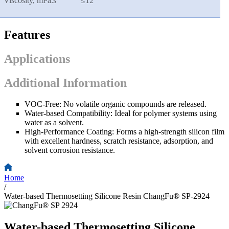
Viscosity, mPa.s
≤
12
Features
Applications
Additional Information
VOC-Free: No volatile organic compounds are released.
Water-based Compatibility: Ideal for polymer systems using
water as a solvent.
High-Performance Coating: Forms a high-strength silicon film
with excellent hardness, scratch resistance, adsorption, and
solvent corrosion resistance.
Home
/
Water-based Thermosetting Silicone Resin ChangFu® SP-2924
Water-based Thermosetting Silicone