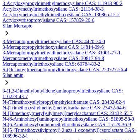
3-Acryloxypropyldimethylmethoxysilane CAS: 111918-90-2
Acryloxymethyltrimethoxysilane CAS: 21134-38-3
Acryloxymethylmethyldimethoxysilane CAS: 130865-12-2
Acryloxytriisopropylsilane CAS: 157859-20-6
Silan Mercapto
3-Mercaptopropyltrimethoxysilane CAS: 4420-74-0
3-Mercaptopropyltriethoxysilane CAS: 14814-09-6
3-Mercaptopropylmethyldimethoxysilane CAS: 31001-77-1
Mercaptomethyltrimethoxysilane CAS: 30817-94-8
Mercaptomethyltriethoxysilane CAS: 60764-83-2
S-(Octanoyl)mercaptopropyltriethoxysilane CAS: 220727-26-4
Silan amin
3-(1,3-Dimethylbutylidene)aminopropyltriethoxysilane CAS:
116229-43-7
N-(Trimethoxysilylpropyl)methylcarbamate CAS: 23432-62-4
N-(Trimethoxysilylmethyl)methylcarbamate CAS: 23432-64-6
N-[Dimethoxy(metyl)silylmetyl]metylcacbamat CAS: 23432-65-7
N-(6-Aminohexyl)aminopropyltrimethoxysilane CAS: 51895-58-0
N-(6-Aminohexyl)aminomethyltriethoxysilane CAS: 15129-36-9
N-[5-(Trimethoxysilylpropyl)-2-aza-1-oxopentyl]caprolactam CAS:
106996-32-1