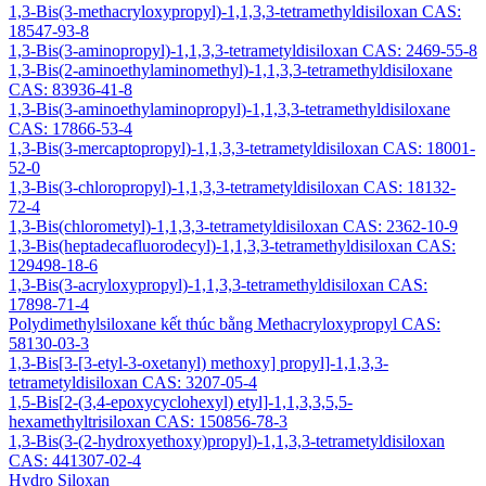
1,3-Bis(3-methacryloxypropyl)-1,1,3,3-tetramethyldisiloxan CAS:
18547-93-8
1,3-Bis(3-aminopropyl)-1,1,3,3-tetrametyldisiloxan CAS: 2469-55-8
1,3-Bis(2-aminoethylaminomethyl)-1,1,3,3-tetramethyldisiloxane
CAS: 83936-41-8
1,3-Bis(3-aminoethylaminopropyl)-1,1,3,3-tetramethyldisiloxane
CAS: 17866-53-4
1,3-Bis(3-mercaptopropyl)-1,1,3,3-tetrametyldisiloxan CAS: 18001-
52-0
1,3-Bis(3-chloropropyl)-1,1,3,3-tetrametyldisiloxan CAS: 18132-
72-4
1,3-Bis(chlorometyl)-1,1,3,3-tetrametyldisiloxan CAS: 2362-10-9
1,3-Bis(heptadecafluorodecyl)-1,1,3,3-tetramethyldisiloxan CAS:
129498-18-6
1,3-Bis(3-acryloxypropyl)-1,1,3,3-tetramethyldisiloxan CAS:
17898-71-4
Polydimethylsiloxane kết thúc bằng Methacryloxypropyl CAS:
58130-03-3
1,3-Bis[3-[3-etyl-3-oxetanyl) methoxy] propyl]-1,1,3,3-
tetrametyldisiloxan CAS: 3207-05-4
1,5-Bis[2-(3,4-epoxycyclohexyl) etyl]-1,1,3,3,5,5-
hexamethyltrisiloxan CAS: 150856-78-3
1,3-Bis(3-(2-hydroxyethoxy)propyl)-1,1,3,3-tetrametyldisiloxan
CAS: 441307-02-4
Hydro Siloxan