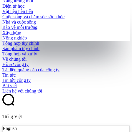
Năng lượng mới
Điện tử học
Vật liệu tiên tiến
Cuộc sống và chăm sóc sức khỏe
Nhà và cuộc sống
Bảo vệ môi trường
Xây dựng
Nông nghiệp
Tổng hợp tùy chỉnh
Sản phẩm tùy chỉnh
Tổng hợp và xử lý
Về chúng tôi
Hồ sơ công ty
Tài liệu quảng cáo của công ty
Tin tức
Tin tức công ty
Bài viết
Liên hệ với chúng tôi
Tiếng Việt
English