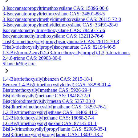
3-Isocyanatopropyltrimethoxysilane CAS: 15396-00-6
3-Isocyanatopropyltriethoxysilane CAS: 24801-88-5
3-Isocyanatopropylmethyldimethoxysilane CAS: 26115-72-0
3-Isocyanatopropylmethyldiethoxysilane CAS: 33491-28-0
Isocyanatomethyltrimethoxysilane CAS: 78450-75-6
Isocyanatomethyltriethoxysilane CAS: 132112-76-6
Tris(3-trimethoxysilylpropyl)isocyanurate CAS: 26115-70-8
Tris(3-triethoxysilylpropyl)isocyanurate CAS: 82194-46-5
1,3-Bis(prop-2-enyl)-5-(3-trimethoxysilylpropyl)-1,3,5-triazinane-
2,4,6-trione CAS: 26903-80-0
Silane lưỡng cực
1,4-Bis(triethoxysilyl)benzen CAS: 2615-18-1
Benzen 1,4-Bis(trimethoxysilylethyl) CAS: 58298-01-4
Bis(trimethoxysilyl)methane CAS: 5926-29-4
Bis(triethoxysilyl)methane CAS: 18418-72-9
Bis(chlorodimethylsilyl)metan CAS: 5357-38-0
Bis(dimethylmethoxysilyl)mathane CAS: 18297-76-2
1,2-Bis(trimethoxysilyl)ethane CAS: 18406-41-2
1,2-Bis(triethoxysilyl)ethane CAS: 16068-37-4
1,6-Bis(trimethoxysilyl)hexan CAS: 87135-01-1
Bis[3-(trimethoxysilyl)propyl]amin CAS: 82985-35-1
Bis[3-(triethoxysilyl)propyl]amin CAS: 13497-18-2