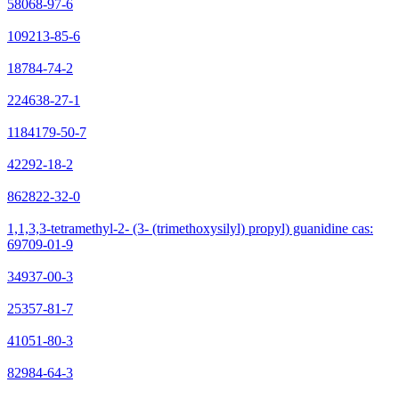
58068-97-6
109213-85-6
18784-74-2
224638-27-1
1184179-50-7
42292-18-2
862822-32-0
1,1,3,3-tetramethyl-2- (3- (trimethoxysilyl) propyl) guanidine cas:
69709-01-9
34937-00-3
25357-81-7
41051-80-3
82984-64-3