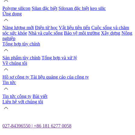
Polyme silicon
Silan đặc biệt
Siloxan đặc biệt
keo silic
Ứng dụng
Năng lượng mới
Điện tử học
Vật liệu tiên tiến
Cuộc sống và chăm
sóc sức khỏe
Nhà và cuộc sống
Bảo vệ môi trường
Xây dựng
Nông
nghiệp
Tổng hợp tùy chỉnh
Sản phẩm tùy chỉnh
Tổng hợp và xử lý
Về chúng tôi
Hồ sơ công ty
Tài liệu quảng cáo của công ty
Tin tức
Tin tức công ty
Bài viết
Liên hệ với chúng tôi
027-84396550 | +86 181 6277 0058