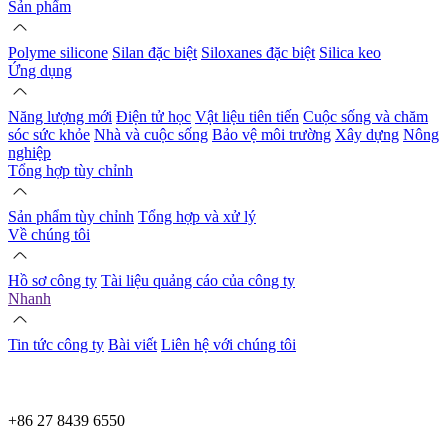
Sản phẩm
Polyme silicone
Silan đặc biệt
Siloxanes đặc biệt
Silica keo
Ứng dụng
Năng lượng mới
Điện tử học
Vật liệu tiên tiến
Cuộc sống và chăm
sóc sức khỏe
Nhà và cuộc sống
Bảo vệ môi trường
Xây dựng
Nông
nghiệp
Tổng hợp tùy chỉnh
Sản phẩm tùy chỉnh
Tổng hợp và xử lý
Về chúng tôi
Hồ sơ công ty
Tài liệu quảng cáo của công ty
Nhanh
Tin tức công ty
Bài viết
Liên hệ với chúng tôi
+86 27 8439 6550