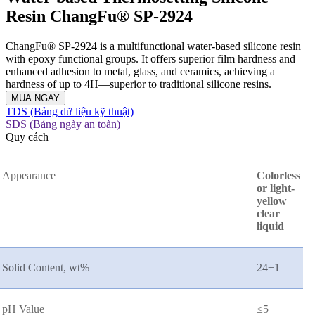
Resin ChangFu® SP-2924
ChangFu® SP-2924 is a multifunctional water-based silicone resin
with epoxy functional groups. It offers superior film hardness and
enhanced adhesion to metal, glass, and ceramics, achieving a
hardness of up to 4H—superior to traditional silicone resins.
MUA NGAY
TDS (Bảng dữ liệu kỹ thuật)
SDS (Bảng ngày an toàn)
Quy cách
Appearance
Colorless
or light-
yellow
clear
liquid
Solid Content, wt%
24
±
1
pH Value
≤
5