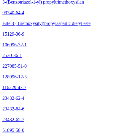
3-(Benzotriazol-1-yl) propyltrimethoxysilan
99740-64-4
Este 3-(Triethoxysilyl)propylaspartic dietyl este
15129-36-9
106996-32-1
2530-86-1
227085-51-0
128996-12-3
116229-43-7
23432-62-4
23432-64-6
23432-65-7
51895-58-0