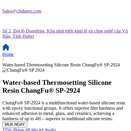
Sales@cfsilanes.com
Số 2, Đại lộ Dongfeng, Khu phát triển kinh tế và công nghệ của Vũ
Hán, Tỉnh Hubei
Home
/
Water-based Thermosetting Silicone Resin ChangFu® SP-2924
Water-based Thermosetting Silicone
Resin ChangFu® SP-2924
ChangFu® SP-2924 is a multifunctional water-based silicone resin
with epoxy functional groups. It offers superior film hardness and
enhanced adhesion to metal, glass, and ceramics, achieving a
hardness of up to 4H—superior to traditional silicone resins.
MUA NGAY
TDS (Bảng dữ liệu kỹ thuật)