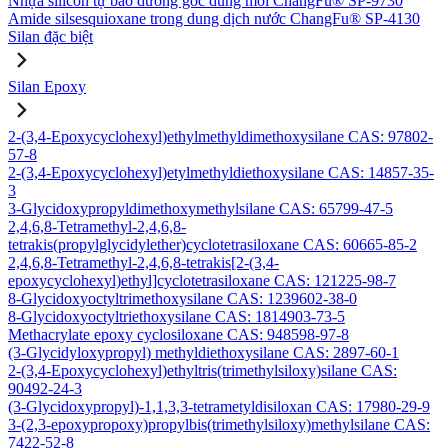
Nhựa silicon tự bảo dưỡng gốc dung môi ChangFu® SP-9730
Amide silsesquioxane trong dung dịch nước ChangFu® SP-4130
Silan đặc biệt
Silan Epoxy
2-(3,4-Epoxycyclohexyl)ethylmethyldimethoxysilane CAS: 97802-
57-8
2-(3,4-Epoxycyclohexyl)etylmethyldiethoxysilane CAS: 14857-35-
3
3-Glycidoxypropyldimethoxymethylsilane CAS: 65799-47-5
2,4,6,8-Tetramethyl-2,4,6,8-
tetrakis(propylglycidylether)cyclotetrasiloxane CAS: 60665-85-2
2,4,6,8-Tetramethyl-2,4,6,8-tetrakis[2-(3,4-
epoxycyclohexyl)ethyl]cyclotetrasiloxane CAS: 121225-98-7
8-Glycidoxyoctyltrimethoxysilane CAS: 1239602-38-0
8-Glycidoxyoctyltriethoxysilane CAS: 1814903-73-5
Methacrylate epoxy cyclosiloxane CAS: 948598-97-8
(3-Glycidyloxypropyl) methyldiethoxysilane CAS: 2897-60-1
2-(3,4-Epoxycyclohexyl)ethyltris(trimethylsiloxy)silane CAS:
90492-24-3
(3-Glycidoxypropyl)-1,1,3,3-tetrametyldisiloxan CAS: 17980-29-9
3-(2,3-epoxypropoxy)propylbis(trimethylsiloxy)methylsilane CAS:
7422-52-8