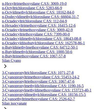
n-Hexyltrimethoxysilane CAS: 3069-19-0
n-Octyltrichlorosilane CAS: 5283-66-9
n-Octyldimethylchlorosilane CAS: 18162-84-0
n-Dodecyldimethylchlorosilane CAS: 66604-31-7
n-Octadecyltrichlorosilane CAS: 112-04-9
n-Hexadecyltrimethoxysilane CAS: 16415-12-6
n-Octadecyltrimethoxysilane CAS: 3069-42-9
n-Octadecyltriethoxysilane CAS: 7399-00-0
n-Octadecyldimethylchlorosilane CAS: 18643-08-8
n-Octadecyldiisobutylchlorosilane CAS: 162578-86-1
n-Butyldimethylmethoxysilane CAS: 64712-50-1
n-Butyldimethylchlorosilane CAS: 1000-50-6
n-Butyltrimethoxysilane CAS: 1067-57-8
Silan Cyano
3-Cyanopropyltrichlorosilane CAS: 1071-27-8
3-Cyanopropyltrimethoxysilane CAS: 55453-24-2
3-Cyanopropyltriethoxysilane CAS: 1067-47-6
3-Cyanopropylmethyldichlorosilane CAS: 1190-16-5
3-Cyanopropylmethyldimethoxysilane CAS: 153723-40-1
3-Cyanopropyldimethylchlorosilane CAS: 18156-15-5
2-Cyanoethyltrimethoxysilane CAS: 2526-62-7
Silan isocyanate