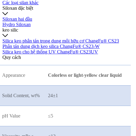
Các loại silan khác
Siloxan đặc biệt
Siloxan hai đầu
Hydro Siloxan
keo silic
Silica keo phân tán trong dung môi hữu cơ ChangFu® CS23
Phân tán dung dịch keo silica ChangFu® CS23-W
Silica keo cho hệ thống UV ChangFu® CS23UV
Quy cách
Appearance
Colorless or light-yellow clear liquid
Solid Content, wt%
24
±
1
pH Value
≤
5