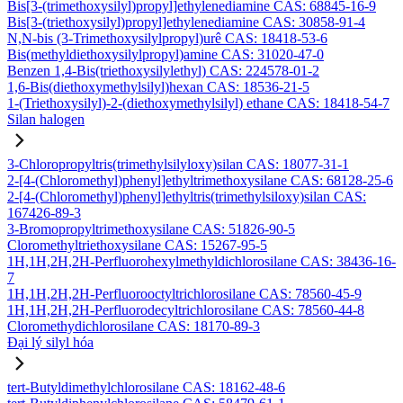
Bis[3-(trimethoxysilyl)propyl]ethylenediamine CAS: 68845-16-9
Bis[3-(triethoxysilyl)propyl]ethylenediamine CAS: 30858-91-4
N,N-bis (3-Trimethoxysilylpropyl)urê CAS: 18418-53-6
Bis(methyldiethoxysilylpropyl)amine CAS: 31020-47-0
Benzen 1,4-Bis(triethoxysilylethyl) CAS: 224578-01-2
1,6-Bis(diethoxymethylsilyl)hexan CAS: 18536-21-5
1-(Triethoxysilyl)-2-(diethoxymethylsilyl) ethane CAS: 18418-54-7
Silan halogen
3-Chloropropyltris(trimethylsilyloxy)silan CAS: 18077-31-1
2-[4-(Chloromethyl)phenyl]ethyltrimethoxysilane CAS: 68128-25-6
2-[4-(Chloromethyl)phenyl]ethyltris(trimethylsiloxy)silan CAS:
167426-89-3
3-Bromopropyltrimethoxysilane CAS: 51826-90-5
Cloromethyltriethoxysilane CAS: 15267-95-5
1H,1H,2H,2H-Perfluorohexylmethyldichlorosilane CAS: 38436-16-
7
1H,1H,2H,2H-Perfluorooctyltrichlorosilane CAS: 78560-45-9
1H,1H,2H,2H-Perfluorodecyltrichlorosilane CAS: 78560-44-8
Cloromethydichlorosilane CAS: 18170-89-3
Đại lý silyl hóa
tert-Butyldimethylchlorosilane CAS: 18162-48-6