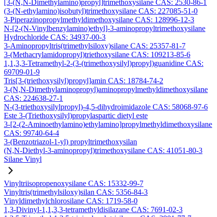
[3-(N,N-Dimethylamino)propyl]trimethoxysilane CAS: 2530-86-1
(3-(N-ethylamino)isobutyl)trimethoxysilane CAS: 227085-51-0
3-Piperazinopropylmethyldimethoxysilane CAS: 128996-12-3
N-[2-(N-Vinylbenzylamino)ethyl]-3-aminopropyltrimethoxysilane
Hydrochloride CAS: 34937-00-3
3-Aminopropyltris(trimethylsiloxy)silane CAS: 25357-81-7
3-(Methacrylamidopropyl)triethoxysilane CAS: 109213-85-6
1,1,3,3-Tetramethyl-2-(3-(trimethoxysilyl)propyl)guanidine CAS:
69709-01-9
Tris[3-(triethoxysilyl)propyl]amin CAS: 18784-74-2
3-(N,N-Dimethylaminopropyl)aminopropylmethyldimethoxysilane
CAS: 224638-27-1
N-(3-triethoxysilylpropyl)-4,5-dihydroimidazole CAS: 58068-97-6
Este 3-(Triethoxysilyl)propylaspartic dietyl este
3-[2-(2-Aminoethylamino)ethylamino]propylmethyldimethoxysilane
CAS: 99740-64-4
3-(Benzotriazol-1-yl) propyltrimethoxysilan
(N,N-Diethyl-3-aminopropyl)trimethoxysilane CAS: 41051-80-3
Silane Vinyl
Vinyltriisopropenoxysilane CAS: 15332-99-7
Vinyltris(trimethylsiloxy)silan CAS: 5356-84-3
Vinyldimethylchlorosilane CAS: 1719-58-0
1,3-Divinyl-1,1,3,3-tetramethyldisilazane CAS: 7691-02-3