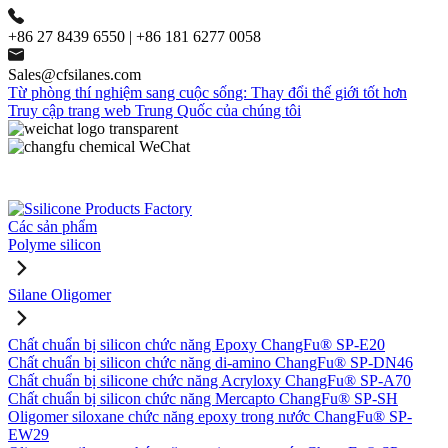
+86 27 8439 6550 | +86 181 6277 0058
Sales@cfsilanes.com
Từ phòng thí nghiệm sang cuộc sống: Thay đổi thế giới tốt hơn
Truy cập trang web Trung Quốc của chúng tôi
Các sản phẩm
Polyme silicon
Silane Oligomer
Chất chuẩn bị silicon chức năng Epoxy ChangFu® SP-E20
Chất chuẩn bị silicon chức năng di-amino ChangFu® SP-DN46
Chất chuẩn bị silicone chức năng Acryloxy ChangFu® SP-A70
Chất chuẩn bị silicon chức năng Mercapto ChangFu® SP-SH
Oligomer siloxane chức năng epoxy trong nước ChangFu® SP-
EW29