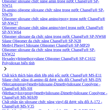
Oligomer siloxane chức năng amin trong nước ChangFu® SP-
NW51
Di-amino oligome siloxane chức năng trong nước ChangFu® SP-
NW76
Oligomer siloxane chức năng amino/epoxy trong nước ChangFu®
SP-NW27
Oligomer siloxane chức năng amino/vinyl trong nước ChangFu®
SP-NVW64
Oligomer siloxane đa chức năng trong nước ChangFu® SP-NW68
Silane Oligomer đa chức năng ChangFu® SP-N28
Methyl Phenyl Siloxane Oligomer ChangFu® SP-MP29
Oligomer siloxane đa chức năng trong nước ChangFu® SP-
ENW22
Hexadecyltrimethoxysilane Oligomer ChangFu® SP-C1632
Polysiloxan biến tính
Chất kích thích bám dính lớp phủ gốc nước ChangFu® MS-E11
Silane chức năng di-amino đã được sửa đổi ChangFu® MS-DN
(Mercaptopropyl)methylsiloxane-Dimethylsiloxane Copolyme -
ChangFu® MS-SH
(Methacryloxypropyl)methylsiloxane-Dimethylsiloxane Copolyme -
ChangFu® MS-MA09
Chất phân tán siloxane chức năng vinyl đã được sửa đổi A-172 -
ChangFu® MS-V35