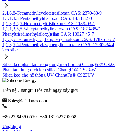
2,4,6,8-Tetramethylcyclotetrasiloxan CAS: 2370-88-9
1,1,1,3,3-Pentamethyldisiloxan CAS: 1438-82-0
1,1,3,3,5,5-Hexamethyltrisiloxan CAS: 1189-93-1
1,1,1,3,5,5,5-Heptamethyltrisiloxan CAS: 1873-88-7
Phenyltris(dimethylsiloxy)silan CAS: 18027-45-7
1,1,5,5-Tetramethyl-3,3-diphenyltrisiloxan CAS: 17875-55-7
1,1,3,5,5-Pentamethyl-3-phenyltrisiloxane CAS: 17962-34-4
keo silic
Silica keo phân tán trong dung môi hữu cơ ChangFu® CS23
Phân tán dung dịch keo silica ChangFu® CS23-W
Silica keo cho hệ thống UV ChangFu® CS23UV
Liên hệ Changfu Hóa chất ngay bây giờ!
Sales@cfsilanes.com
+86 27 8439 6550 | +86 181 6277 0058
Ứng dụng