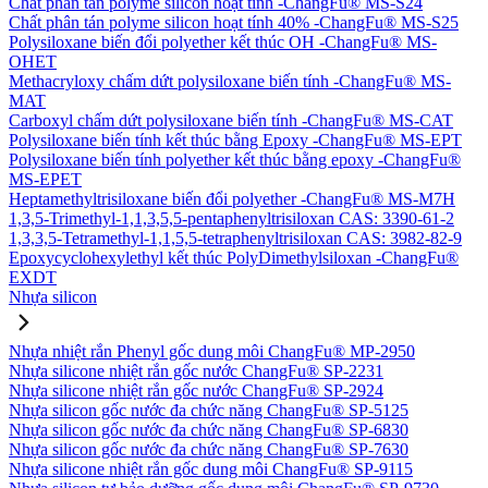
Chất phân tán polyme silicon hoạt tính -ChangFu® MS-S24
Chất phân tán polyme silicon hoạt tính 40% -ChangFu® MS-S25
Polysiloxane biến đổi polyether kết thúc OH -ChangFu® MS-
OHET
Methacryloxy chấm dứt polysiloxane biến tính -ChangFu® MS-
MAT
Carboxyl chấm dứt polysiloxane biến tính -ChangFu® MS-CAT
Polysiloxane biến tính kết thúc bằng Epoxy -ChangFu® MS-EPT
Polysiloxane biến tính polyether kết thúc bằng epoxy -ChangFu®
MS-EPET
Heptamethyltrisiloxane biến đổi polyether -ChangFu® MS-M7H
1,3,5-Trimethyl-1,1,3,5,5-pentaphenyltrisiloxan CAS: 3390-61-2
1,3,3,5-Tetramethyl-1,1,5,5-tetraphenyltrisiloxan CAS: 3982-82-9
Epoxycyclohexylethyl kết thúc PolyDimethylsiloxan -ChangFu®
EXDT
Nhựa silicon
Nhựa nhiệt rắn Phenyl gốc dung môi ChangFu® MP-2950
Nhựa silicone nhiệt rắn gốc nước ChangFu® SP-2231
Nhựa silicone nhiệt rắn gốc nước ChangFu® SP-2924
Nhựa silicon gốc nước đa chức năng ChangFu® SP-5125
Nhựa silicon gốc nước đa chức năng ChangFu® SP-6830
Nhựa silicon gốc nước đa chức năng ChangFu® SP-7630
Nhựa silicone nhiệt rắn gốc dung môi ChangFu® SP-9115