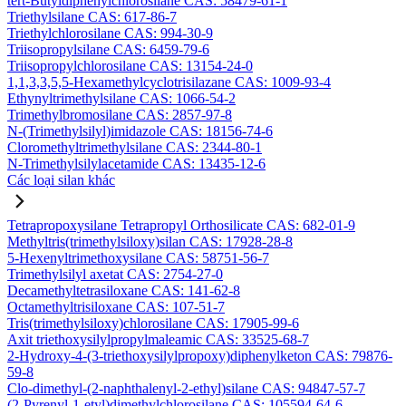
tert-Butyldiphenylchlorosilane CAS: 58479-61-1
Triethylsilane CAS: 617-86-7
Triethylchlorosilane CAS: 994-30-9
Triisopropylsilane CAS: 6459-79-6
Triisopropylchlorosilane CAS: 13154-24-0
1,1,3,3,5,5-Hexamethylcyclotrisilazane CAS: 1009-93-4
Ethynyltrimethylsilane CAS: 1066-54-2
Trimethylbromosilane CAS: 2857-97-8
N-(Trimethylsilyl)imidazole CAS: 18156-74-6
Cloromethyltrimethylsilane CAS: 2344-80-1
N-Trimethylsilylacetamide CAS: 13435-12-6
Các loại silan khác
Tetrapropoxysilane Tetrapropyl Orthosilicate CAS: 682-01-9
Methyltris(trimethylsiloxy)silan CAS: 17928-28-8
5-Hexenyltrimethoxysilane CAS: 58751-56-7
Trimethylsilyl axetat CAS: 2754-27-0
Decamethyltetrasiloxane CAS: 141-62-8
Octamethyltrisiloxane CAS: 107-51-7
Tris(trimethylsiloxy)chlorosilane CAS: 17905-99-6
Axit triethoxysilylpropylmaleamic CAS: 33525-68-7
2-Hydroxy-4-(3-triethoxysilylpropoxy)diphenylketon CAS: 79876-
59-8
Clo-dimethyl-(2-naphthalenyl-2-ethyl)silane CAS: 94847-57-7
(2-Pyrenyl-1-etyl)dimethylchlorosilane CAS: 105594-64-6