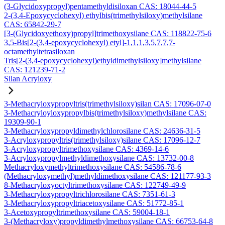
(3-Glycidoxypropyl)pentamethyldisiloxan CAS: 18044-44-5
2-(3,4-Epoxycyclohexyl) ethylbis(trimethylsiloxy)methylsilane
CAS: 65842-29-7
[3-(Glycidoxyethoxy)propyl]trimethoxysilane CAS: 118822-75-6
3,5-Bis[2-(3,4-epoxycyclohexyl) etyl]-1,1,1,3,5,7,7,7-
octamethyltetrasiloxan
Tris[2-(3,4-epoxycyclohexyl)ethyldimethylsiloxy]methylsilane
CAS: 121239-71-2
Silan Acryloxy
3-Methacryloxypropyltris(trimethylsiloxy)silan CAS: 17096-07-0
3-Methacryloyloxypropylbis(trimethylsiloxy)methylsilane CAS:
19309-90-1
3-Methacryloxypropyldimethylchlorosilane CAS: 24636-31-5
3-Acryloxypropyltris(trimethylsiloxy)silane CAS: 17096-12-7
3-Acryloxypropyltrimethoxysilane CAS: 4369-14-6
3-Acryloxypropylmethyldimethoxysilane CAS: 13732-00-8
Methacryloxymethyltrimethoxysilane CAS: 54586-78-6
(Methacryloxymethyl)methyldimethoxysilane CAS: 121177-93-3
8-Methacryloxyoctyltrimethoxysilane CAS: 122749-49-9
3-Methacryloxypropyltrichlorosilane CAS: 7351-61-3
3-Methacryloxypropyltriacetoxysilane CAS: 51772-85-1
3-Acetoxypropyltrimethoxysilane CAS: 59004-18-1
3-(Methacryloxy)propyldimethylmethoxysilane CAS: 66753-64-8