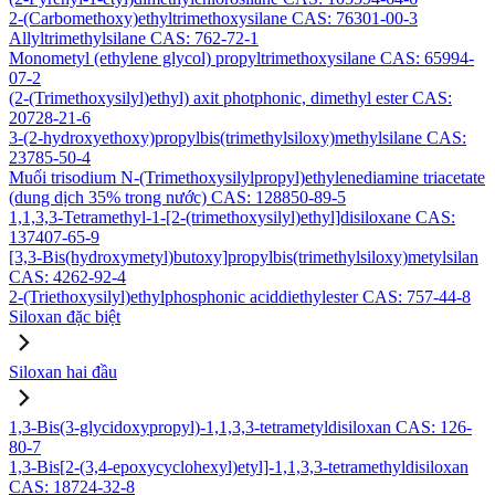
2-(Carbomethoxy)ethyltrimethoxysilane CAS: 76301-00-3
Allyltrimethylsilane CAS: 762-72-1
Monometyl (ethylene glycol) propyltrimethoxysilane CAS: 65994-
07-2
(2-(Trimethoxysilyl)ethyl) axit photphonic, dimethyl ester CAS:
20728-21-6
3-(2-hydroxyethoxy)propylbis(trimethylsiloxy)methylsilane CAS:
23785-50-4
Muối trisodium N-(Trimethoxysilylpropyl)ethylenediamine triacetate
(dung dịch 35% trong nước) CAS: 128850-89-5
1,1,3,3-Tetramethyl-1-[2-(trimethoxysilyl)ethyl]disiloxane CAS:
137407-65-9
[3,3-Bis(hydroxymetyl)butoxy]propylbis(trimethylsiloxy)metylsilan
CAS: 4262-92-4
2-(Triethoxysilyl)ethylphosphonic aciddiethylester CAS: 757-44-8
Siloxan đặc biệt
Siloxan hai đầu
1,3-Bis(3-glycidoxypropyl)-1,1,3,3-tetrametyldisiloxan CAS: 126-
80-7
1,3-Bis[2-(3,4-epoxycyclohexyl)etyl]-1,1,3,3-tetramethyldisiloxan
CAS: 18724-32-8