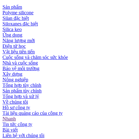
Sản phẩm
Polyme silicone
Silan đặc biệt
Siloxanes đặc biệt
Silica keo
Ứng dụng
Năng lượng mới
Điện tử học
Vật liệu tiên tiến
Cuộc sống và chăm sóc sức khỏe
Nhà và cuộc sống
Bảo vệ môi trường
Xây dựng
Nông nghiệp
Tổng hợp tùy chỉnh
Sản phẩm tùy chỉnh
Tổng hợp và xử lý
Về chúng tôi
Hồ sơ công ty
Tài liệu quảng cáo của công ty
Nhanh
Tin tức công ty
Bài viết
Liên hệ với chúng tôi