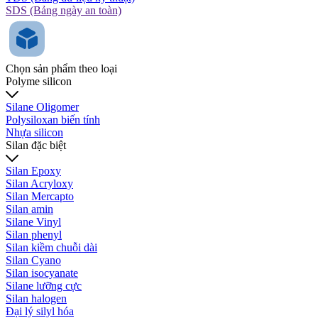
SDS (Bảng ngày an toàn)
Chọn sản phẩm theo loại
Polyme silicon
Silane Oligomer
Polysiloxan biến tính
Nhựa silicon
Silan đặc biệt
Silan Epoxy
Silan Acryloxy
Silan Mercapto
Silan amin
Silane Vinyl
Silan phenyl
Silan kiềm chuỗi dài
Silan Cyano
Silan isocyanate
Silane lưỡng cực
Silan halogen
Đại lý silyl hóa