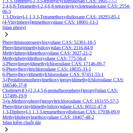
1,3,5-Trimethyl-1,3,5-trivinylcyclotrisiloxan CAS: 3901-77-7
2,4,6,8-Tetramethyl-2,4,6,8-tetravinylcyclotetrasiloxane CAS: 2554-
06-5
1,3-Divinyl-1,1,3,3-Tetramethoxydisiloxane CAS: 18293-85-1
(4-Vinylphenyl)trimethoxysilane CAS: 18001-13-3
Silan phenyl
Phenyltrisisopropenyloxysilane CAS: 52301-18-5
Phenyltris(trimethylsiloxy)silan CAS: 2116-84-9
Methylphenyldimethoxysilane CAS: 3027-21-2
Methylphenyldiethoxysilane CAS: 775-56-4
3-Phenylpropyldimethylchlorosilane CAS: 17146-09-7
6-Phenylhexyltrichlorosilane CAS: 18035-33-1
6-Phenylhexyldimethylchlorosilane CAS: 97451-53-1
3-(Pentabromophenylmethoxy)propyldimethylchlorosilane CAS:
166546-37-8
Clodimetyl[3-(2,3,4,5,6-pentafluorophenyl)propyl]silan CAS:
157499-19-9
3-(p-Methoxyphenyl)propyltrichlorosilane CAS: 163155-57-5
Phenyltris(vinyldimethylsiloxy)silane CAS: 60111-47-9
1,3-Diphenyl-1,1,3,3-tetramethoxydisiloxan CAS: 17938-09-9
Methyldiphenylmethoxysilane CAS: 18407-48-2
Silan kiềm chuỗi dài