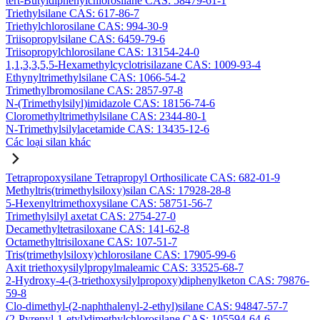
tert-Butyldiphenylchlorosilane CAS: 58479-61-1
Triethylsilane CAS: 617-86-7
Triethylchlorosilane CAS: 994-30-9
Triisopropylsilane CAS: 6459-79-6
Triisopropylchlorosilane CAS: 13154-24-0
1,1,3,3,5,5-Hexamethylcyclotrisilazane CAS: 1009-93-4
Ethynyltrimethylsilane CAS: 1066-54-2
Trimethylbromosilane CAS: 2857-97-8
N-(Trimethylsilyl)imidazole CAS: 18156-74-6
Cloromethyltrimethylsilane CAS: 2344-80-1
N-Trimethylsilylacetamide CAS: 13435-12-6
Các loại silan khác
Tetrapropoxysilane Tetrapropyl Orthosilicate CAS: 682-01-9
Methyltris(trimethylsiloxy)silan CAS: 17928-28-8
5-Hexenyltrimethoxysilane CAS: 58751-56-7
Trimethylsilyl axetat CAS: 2754-27-0
Decamethyltetrasiloxane CAS: 141-62-8
Octamethyltrisiloxane CAS: 107-51-7
Tris(trimethylsiloxy)chlorosilane CAS: 17905-99-6
Axit triethoxysilylpropylmaleamic CAS: 33525-68-7
2-Hydroxy-4-(3-triethoxysilylpropoxy)diphenylketon CAS: 79876-
59-8
Clo-dimethyl-(2-naphthalenyl-2-ethyl)silane CAS: 94847-57-7
(2-Pyrenyl-1-etyl)dimethylchlorosilane CAS: 105594-64-6