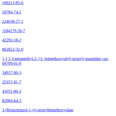
109213-85-6
18784-74-2
224638-27-1
1184179-50-7
42292-18-2
862822-32-0
1,1,3,3-tetramethyl-2- (3- (trimethoxysilyl) propyl) guanidine cas:
69709-01-9
34937-00-3
25357-81-7
41051-80-3
82984-64-3
3-(Benzotriazol-1-yl) propyltrimethoxysilan