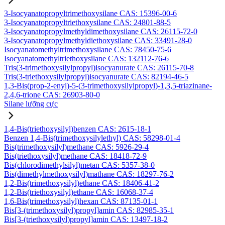
3-Isocyanatopropyltrimethoxysilane CAS: 15396-00-6
3-Isocyanatopropyltriethoxysilane CAS: 24801-88-5
3-Isocyanatopropylmethyldimethoxysilane CAS: 26115-72-0
3-Isocyanatopropylmethyldiethoxysilane CAS: 33491-28-0
Isocyanatomethyltrimethoxysilane CAS: 78450-75-6
Isocyanatomethyltriethoxysilane CAS: 132112-76-6
Tris(3-trimethoxysilylpropyl)isocyanurate CAS: 26115-70-8
Tris(3-triethoxysilylpropyl)isocyanurate CAS: 82194-46-5
1,3-Bis(prop-2-enyl)-5-(3-trimethoxysilylpropyl)-1,3,5-triazinane-
2,4,6-trione CAS: 26903-80-0
Silane lưỡng cực
1,4-Bis(triethoxysilyl)benzen CAS: 2615-18-1
Benzen 1,4-Bis(trimethoxysilylethyl) CAS: 58298-01-4
Bis(trimethoxysilyl)methane CAS: 5926-29-4
Bis(triethoxysilyl)methane CAS: 18418-72-9
Bis(chlorodimethylsilyl)metan CAS: 5357-38-0
Bis(dimethylmethoxysilyl)mathane CAS: 18297-76-2
1,2-Bis(trimethoxysilyl)ethane CAS: 18406-41-2
1,2-Bis(triethoxysilyl)ethane CAS: 16068-37-4
1,6-Bis(trimethoxysilyl)hexan CAS: 87135-01-1
Bis[3-(trimethoxysilyl)propyl]amin CAS: 82985-35-1
Bis[3-(triethoxysilyl)propyl]amin CAS: 13497-18-2