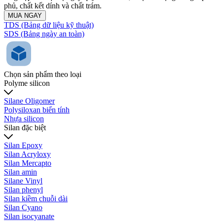
phủ, chất kết dính và chất trám.
MUA NGAY
TDS (Bảng dữ liệu kỹ thuật)
SDS (Bảng ngày an toàn)
Chọn sản phẩm theo loại
Polyme silicon
Silane Oligomer
Polysiloxan biến tính
Nhựa silicon
Silan đặc biệt
Silan Epoxy
Silan Acryloxy
Silan Mercapto
Silan amin
Silane Vinyl
Silan phenyl
Silan kiềm chuỗi dài
Silan Cyano
Silan isocyanate