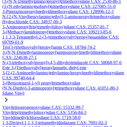
[3-(N,N-Dimethylamino)propyl]trimethoxysilane CAS: 2530-86-1
(3-(N-ethylamino)isobutyl)trimethoxysilane CAS: 227085-51-0
3-Piperazinopropylmethyldimethoxysilane CAS: 128996-12-3
N-[2-(N-Vinylbenzylamino)ethyl]-3-aminopropyltrimethoxysilane
Hydrochloride CAS: 34937-00-3
3-Aminopropyltris(trimethylsiloxy)silane CAS: 25357-81-7
3-(Methacrylamidopropyl)triethoxysilane CAS: 109213-85-6
1,1,3,3-Tetramethyl-2-(3-(trimethoxysilyl)propyl)guanidine CAS:
69709-01-9
Tris[3-(triethoxysilyl)propyl]amin CAS: 18784-74-2
3-(N,N-Dimethylaminopropyl)aminopropylmethyldimethoxysilane
CAS: 224638-27-1
N-(3-triethoxysilylpropyl)-4,5-dihydroimidazole CAS: 58068-97-6
Este 3-(Triethoxysilyl)propylaspartic dietyl este
3-[2-(2-Aminoethylamino)ethylamino]propylmethyldimethoxysilane
CAS: 99740-64-4
3-(Benzotriazol-1-yl) propyltrimethoxysilan
(N,N-Diethyl-3-aminopropyl)trimethoxysilane CAS: 41051-80-3
Silane Vinyl
Vinyltriisopropenoxysilane CAS: 15332-99-7
Vinyltris(trimethylsiloxy)silan CAS: 5356-84-3
Vinyldimethylchlorosilane CAS: 1719-58-0
1,3-Divinyl-1,1,3,3-tetramethyldisilazane CAS: 7691-02-3