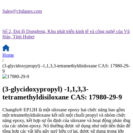
Sales@cfsilanes.com
Số 2, Đại lộ Dongfeng, Khu phát triển kinh tế và công nghệ của Vũ
Hán, Tỉnh Hubei
Home
/
(3-glycidoxypropyl) -1,1,3,3-tetramethyldisiloxane CAS: 17980-29-
9
(3-glycidoxypropyl) -1,1,3,3-
tetramethyldisiloxane CAS: 17980-29-9
Changfu® EP12H là một siloxane epoxy hai chức năng bao gồm
một tetramethyldisiloxane kết nối một chuỗi propyl và nhóm chức
năng epoxy, kết hợp sự ổn định của siloxane và hoạt động phản ứng
của các nhóm epoxy. Nó thường được sử dụng như một tiền thân để
tổng hợp các vật liệu gây quỹ hữu cơ lai, được sử dụng trong lớp