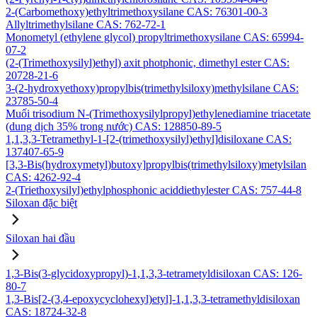
2-(Carbomethoxy)ethyltrimethoxysilane CAS: 76301-00-3
Allyltrimethylsilane CAS: 762-72-1
Monometyl (ethylene glycol) propyltrimethoxysilane CAS: 65994-
07-2
(2-(Trimethoxysilyl)ethyl) axit photphonic, dimethyl ester CAS:
20728-21-6
3-(2-hydroxyethoxy)propylbis(trimethylsiloxy)methylsilane CAS:
23785-50-4
Muối trisodium N-(Trimethoxysilylpropyl)ethylenediamine triacetate
(dung dịch 35% trong nước) CAS: 128850-89-5
1,1,3,3-Tetramethyl-1-[2-(trimethoxysilyl)ethyl]disiloxane CAS:
137407-65-9
[3,3-Bis(hydroxymetyl)butoxy]propylbis(trimethylsiloxy)metylsilan
CAS: 4262-92-4
2-(Triethoxysilyl)ethylphosphonic aciddiethylester CAS: 757-44-8
Siloxan đặc biệt
Siloxan hai đầu
1,3-Bis(3-glycidoxypropyl)-1,1,3,3-tetrametyldisiloxan CAS: 126-
80-7
1,3-Bis[2-(3,4-epoxycyclohexyl)etyl]-1,1,3,3-tetramethyldisiloxan
CAS: 18724-32-8