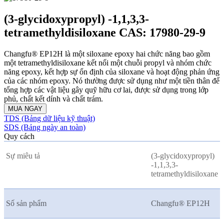
(3-glycidoxypropyl) -1,1,3,3-
tetramethyldisiloxane CAS: 17980-29-9
Changfu® EP12H là một siloxane epoxy hai chức năng bao gồm
một tetramethyldisiloxane kết nối một chuỗi propyl và nhóm chức
năng epoxy, kết hợp sự ổn định của siloxane và hoạt động phản ứng
của các nhóm epoxy. Nó thường được sử dụng như một tiền thân để
tổng hợp các vật liệu gây quỹ hữu cơ lai, được sử dụng trong lớp
phủ, chất kết dính và chất trám.
MUA NGAY
TDS (Bảng dữ liệu kỹ thuật)
SDS (Bảng ngày an toàn)
Quy cách
Sự miêu tả
(3-glycidoxypropyl)
-1,1,3,3-
tetramethyldisiloxane
Số sản phẩm
Changfu® EP12H