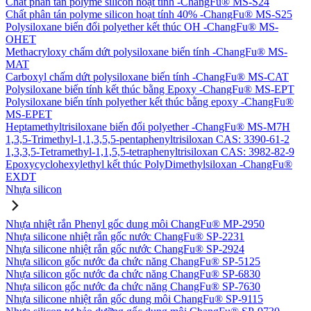
Chất phân tán polyme silicon hoạt tính -ChangFu® MS-S24
Chất phân tán polyme silicon hoạt tính 40% -ChangFu® MS-S25
Polysiloxane biến đổi polyether kết thúc OH -ChangFu® MS-
OHET
Methacryloxy chấm dứt polysiloxane biến tính -ChangFu® MS-
MAT
Carboxyl chấm dứt polysiloxane biến tính -ChangFu® MS-CAT
Polysiloxane biến tính kết thúc bằng Epoxy -ChangFu® MS-EPT
Polysiloxane biến tính polyether kết thúc bằng epoxy -ChangFu®
MS-EPET
Heptamethyltrisiloxane biến đổi polyether -ChangFu® MS-M7H
1,3,5-Trimethyl-1,1,3,5,5-pentaphenyltrisiloxan CAS: 3390-61-2
1,3,3,5-Tetramethyl-1,1,5,5-tetraphenyltrisiloxan CAS: 3982-82-9
Epoxycyclohexylethyl kết thúc PolyDimethylsiloxan -ChangFu®
EXDT
Nhựa silicon
Nhựa nhiệt rắn Phenyl gốc dung môi ChangFu® MP-2950
Nhựa silicone nhiệt rắn gốc nước ChangFu® SP-2231
Nhựa silicone nhiệt rắn gốc nước ChangFu® SP-2924
Nhựa silicon gốc nước đa chức năng ChangFu® SP-5125
Nhựa silicon gốc nước đa chức năng ChangFu® SP-6830
Nhựa silicon gốc nước đa chức năng ChangFu® SP-7630
Nhựa silicone nhiệt rắn gốc dung môi ChangFu® SP-9115