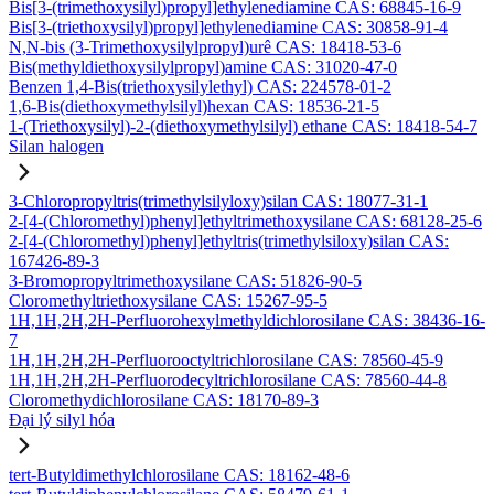
Bis[3-(trimethoxysilyl)propyl]ethylenediamine CAS: 68845-16-9
Bis[3-(triethoxysilyl)propyl]ethylenediamine CAS: 30858-91-4
N,N-bis (3-Trimethoxysilylpropyl)urê CAS: 18418-53-6
Bis(methyldiethoxysilylpropyl)amine CAS: 31020-47-0
Benzen 1,4-Bis(triethoxysilylethyl) CAS: 224578-01-2
1,6-Bis(diethoxymethylsilyl)hexan CAS: 18536-21-5
1-(Triethoxysilyl)-2-(diethoxymethylsilyl) ethane CAS: 18418-54-7
Silan halogen
3-Chloropropyltris(trimethylsilyloxy)silan CAS: 18077-31-1
2-[4-(Chloromethyl)phenyl]ethyltrimethoxysilane CAS: 68128-25-6
2-[4-(Chloromethyl)phenyl]ethyltris(trimethylsiloxy)silan CAS:
167426-89-3
3-Bromopropyltrimethoxysilane CAS: 51826-90-5
Cloromethyltriethoxysilane CAS: 15267-95-5
1H,1H,2H,2H-Perfluorohexylmethyldichlorosilane CAS: 38436-16-
7
1H,1H,2H,2H-Perfluorooctyltrichlorosilane CAS: 78560-45-9
1H,1H,2H,2H-Perfluorodecyltrichlorosilane CAS: 78560-44-8
Cloromethydichlorosilane CAS: 18170-89-3
Đại lý silyl hóa
tert-Butyldimethylchlorosilane CAS: 18162-48-6