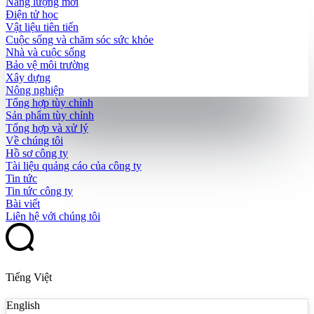
Năng lượng mới
Điện tử học
Vật liệu tiên tiến
Cuộc sống và chăm sóc sức khỏe
Nhà và cuộc sống
Bảo vệ môi trường
Xây dựng
Nông nghiệp
Tổng hợp tùy chỉnh
Sản phẩm tùy chỉnh
Tổng hợp và xử lý
Về chúng tôi
Hồ sơ công ty
Tài liệu quảng cáo của công ty
Tin tức
Tin tức công ty
Bài viết
Liên hệ với chúng tôi
Tiếng Việt
English