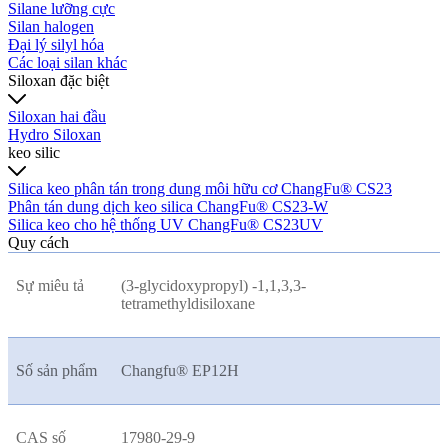
Silane lưỡng cực
Silan halogen
Đại lý silyl hóa
Các loại silan khác
Siloxan đặc biệt
Siloxan hai đầu
Hydro Siloxan
keo silic
Silica keo phân tán trong dung môi hữu cơ ChangFu® CS23
Phân tán dung dịch keo silica ChangFu® CS23-W
Silica keo cho hệ thống UV ChangFu® CS23UV
Quy cách
Sự miêu tả
(3-glycidoxypropyl) -1,1,3,3-
tetramethyldisiloxane
Số sản phẩm
Changfu® EP12H
CAS số
17980-29-9