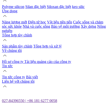
Polyme silicon
Silan đặc biệt
Siloxan đặc biệt
keo silic
Ứng dụng
Năng lượng mới
Điện tử học
Vật liệu tiên tiến
Cuộc sống và chăm
sóc sức khỏe
Nhà và cuộc sống
Bảo vệ môi trường
Xây dựng
Nông
nghiệp
Tổng hợp tùy chỉnh
Sản phẩm tùy chỉnh
Tổng hợp và xử lý
Về chúng tôi
Hồ sơ công ty
Tài liệu quảng cáo của công ty
Tin tức
Tin tức công ty
Bài viết
Liên hệ với chúng tôi
027-84396550 | +86 181 6277 0058