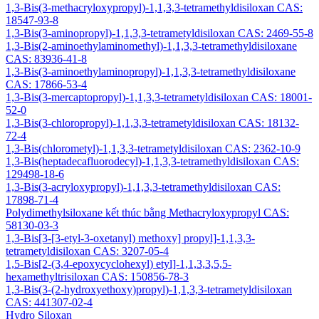
1,3-Bis(3-methacryloxypropyl)-1,1,3,3-tetramethyldisiloxan CAS:
18547-93-8
1,3-Bis(3-aminopropyl)-1,1,3,3-tetrametyldisiloxan CAS: 2469-55-8
1,3-Bis(2-aminoethylaminomethyl)-1,1,3,3-tetramethyldisiloxane
CAS: 83936-41-8
1,3-Bis(3-aminoethylaminopropyl)-1,1,3,3-tetramethyldisiloxane
CAS: 17866-53-4
1,3-Bis(3-mercaptopropyl)-1,1,3,3-tetrametyldisiloxan CAS: 18001-
52-0
1,3-Bis(3-chloropropyl)-1,1,3,3-tetrametyldisiloxan CAS: 18132-
72-4
1,3-Bis(chlorometyl)-1,1,3,3-tetrametyldisiloxan CAS: 2362-10-9
1,3-Bis(heptadecafluorodecyl)-1,1,3,3-tetramethyldisiloxan CAS:
129498-18-6
1,3-Bis(3-acryloxypropyl)-1,1,3,3-tetramethyldisiloxan CAS:
17898-71-4
Polydimethylsiloxane kết thúc bằng Methacryloxypropyl CAS:
58130-03-3
1,3-Bis[3-[3-etyl-3-oxetanyl) methoxy] propyl]-1,1,3,3-
tetrametyldisiloxan CAS: 3207-05-4
1,5-Bis[2-(3,4-epoxycyclohexyl) etyl]-1,1,3,3,5,5-
hexamethyltrisiloxan CAS: 150856-78-3
1,3-Bis(3-(2-hydroxyethoxy)propyl)-1,1,3,3-tetrametyldisiloxan
CAS: 441307-02-4
Hydro Siloxan