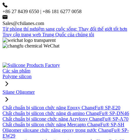
+86 27 8439 6550 | +86 181 6277 0058
Sales@cfsilanes.com
Từ phòng thí nghiệm sang cuộc sống: Thay đổi thế giới tốt hơn
Truy cập trang web Trung Quốc của chúng tôi
Các sản phẩm
Polyme silicon
Silane Oligomer
Chất chuẩn bị silicon chức năng Epoxy ChangFu® SP-E20
Chất chuẩn bị silicon chức năng di-amino ChangFu® SP-DN46
Chất chuẩn bị silicone chức năng Acryloxy ChangFu® SP-A70
Chất chuẩn bị silicon chức năng Mercapto ChangFu® SP-SH
Oligomer siloxane chức năng epoxy trong nước ChangFu® SP-
EW29