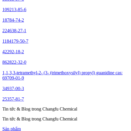
109213-85-6
18784-74-2
224638-27-1
1184179-50-7
42292-18-2
862822-32-0
1,1,3,3-tetramethyl-2- (3- (trimethoxysilyl) propyl) guanidine cas:
69709-01-9
34937-00-3
25357-81-7
Tin tức & Blog trong Changfu Chemical
Tin tức & Blog trong Changfu Chemical
Sản phẩm