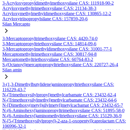
3-Acryloxypropyldimethylmethoxysilane CAS: 111918-90-2
Acryloxymethyltrimethoxysilane CAS: 21134-38-3
Acryloxymethylmethyldimethoxysilane CAS: 130865-12-2
Acryloxytriisopropylsilane CAS: 157859-20-6
Silan Mercapto
3-Mercaptopropyltrimethoxysilane CAS: 4420-74-0
3-Mercaptopropyltriethoxysilane CAS: 14814-09-6
3-Mercaptopropylmethyldimethoxysilane CAS: 31001-77-1
Mercaptomethyltrimethoxysilane CAS: 30817-94-8
Mercaptomethyltriethoxysilane CAS: 60764-83-2
S-(Octanoyl)mercaptopropyltriethoxysilane CAS: 220727-26-4
Silan amin
3-(1,3-Dimethylbutylidene)aminopropyltriethoxysilane CAS:
116229-43-7
N-(Trimethoxysilylpropyl)methylcarbamate CAS: 23432-62-4
N-(Trimethoxysilylmethyl)methylcarbamate CAS: 23432-64-6
N-[Dimethoxy(metyl)silylmetyl]metylcacbamat CAS: 23432-65-7
N-(6-Aminohexyl)aminopropyltrimethoxysilane CAS: 51895-58-0
N-(6-Aminohexyl)aminomethyltriethoxysilane CAS: 15129-36-9
N-[5-(Trimethoxysilylpropyl)-2-aza-1-oxopentyl]caprolactam CAS:
106996-32-1