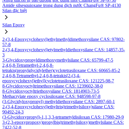
Nhựa silicon tự bảo dưỡng gốc dung môi ChangFu® SP-9730
Amide silsesquioxane trong dung dịch nước ChangFu® SP-4130
Silan đặc biệt
Silan Epoxy
2-(3,4-Epoxycyclohexyl)ethylmethyldimethoxysilane CAS: 97802-
57-8
2-(3,4-Epoxycyclohexyl)etylmethyldiethoxysilane CAS: 14857-35-
3
3-Glycidoxypropyldimethoxymethylsilane CAS: 65799-47-5
2,4,6,8-Tetramethyl-2,4,6,8-
tetrakis(propylglycidylether)cyclotetrasiloxane CAS: 60665-85-2
2,4,6,8-Tetramethyl-2,4,6,8-tetrakis[2-(3,4-
epoxycyclohexyl)ethyl]cyclotetrasiloxane CAS: 121225-98-7
8-Glycidoxyoctyltrimethoxysilane CAS: 1239602-38-0
8-Glycidoxyoctyltriethoxysilane CAS: 1814903-73-5
Methacrylate epoxy cyclosiloxane CAS: 948598-97-8
(3-Glycidyloxypropyl) methyldiethoxysilane CAS: 2897-60-1
2-(3,4-Epoxycyclohexyl)ethyltris(trimethylsiloxy)silane CAS:
90492-24-3
(3-Glycidoxypropyl)-1,1,3,3-tetrametyldisiloxan CAS: 17980-29-9
3-(2,3-epoxypropoxy)propylbis(trimethylsiloxy)methylsilane CAS:
7422-52-8