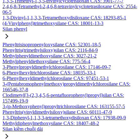
1,3,5-Trimethyl-1,3,5-trivinylcyclotrisiloxan CAS: 3901-77-7
2,4,6,8-Tetramethyl-2,4,6,8-tetravinylcyclotetrasiloxane CAS: 2554-
06-5
1,3-Divinyl-1,1,3,3-Tetramethoxydisiloxane CAS: 18293-85-1
(4-Vinylphenyl)trimethoxysilane CAS: 18001-13-3
Silan phenyl
Phenyltrisisopropenyloxysilane CAS: 52301-18-5
Phenyltris(trimethylsiloxy)silan CAS: 2116-84-9
Methylphenyldimethoxysilane CAS: 3027-21-2
Methylphenyldiethoxysilane CAS: 775-56-4
3-Phenylpropyldimethylchlorosilane CAS: 17146-09-7
6-Phenylhexyltrichlorosilane CAS: 18035-33-1
6-Phenylhexyldimethylchlorosilane CAS: 97451-53-1
3-(Pentabromophenylmethoxy)propyldimethylchlorosilane CAS:
166546-37-8
Clodimetyl[3-(2,3,4,5,6-pentafluorophenyl)propyl]silan CAS:
157499-19-9
3-(p-Methoxyphenyl)propyltrichlorosilane CAS: 163155-57-5
Phenyltris(vinyldimethylsiloxy)silane CAS: 60111-47-9
1,3-Diphenyl-1,1,3,3-tetramethoxydisiloxan CAS: 17938-09-9
Methyldiphenylmethoxysilane CAS: 18407-48-2
Silan kiềm chuỗi dài