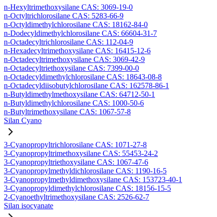
n-Hexyltrimethoxysilane CAS: 3069-19-0
n-Octyltrichlorosilane CAS: 5283-66-9
n-Octyldimethylchlorosilane CAS: 18162-84-0
n-Dodecyldimethylchlorosilane CAS: 66604-31-7
n-Octadecyltrichlorosilane CAS: 112-04-9
n-Hexadecyltrimethoxysilane CAS: 16415-12-6
n-Octadecyltrimethoxysilane CAS: 3069-42-9
n-Octadecyltriethoxysilane CAS: 7399-00-0
n-Octadecyldimethylchlorosilane CAS: 18643-08-8
n-Octadecyldiisobutylchlorosilane CAS: 162578-86-1
n-Butyldimethylmethoxysilane CAS: 64712-50-1
n-Butyldimethylchlorosilane CAS: 1000-50-6
n-Butyltrimethoxysilane CAS: 1067-57-8
Silan Cyano
3-Cyanopropyltrichlorosilane CAS: 1071-27-8
3-Cyanopropyltrimethoxysilane CAS: 55453-24-2
3-Cyanopropyltriethoxysilane CAS: 1067-47-6
3-Cyanopropylmethyldichlorosilane CAS: 1190-16-5
3-Cyanopropylmethyldimethoxysilane CAS: 153723-40-1
3-Cyanopropyldimethylchlorosilane CAS: 18156-15-5
2-Cyanoethyltrimethoxysilane CAS: 2526-62-7
Silan isocyanate