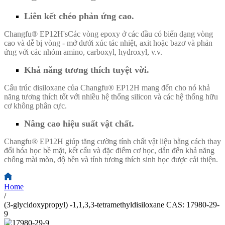
Liên kết chéo phản ứng cao.
Changfu® EP12H's
Các vòng epoxy ở các đầu có biến dạng vòng
cao và dễ bị vòng - mở dưới xúc tác nhiệt, axit hoặc bazơ và phản
ứng với các nhóm amino, carboxyl, hydroxyl, v.v.
Khả năng tương thích tuyệt vời.
Cấu trúc disiloxane của Changfu® EP12H mang đến cho nó khả
năng tương thích tốt với nhiều hệ thống silicon và các hệ thống hữu
cơ không phân cực.
Nâng cao hiệu suất vật chất.
Changfu® EP12H giúp tăng cường tính chất vật liệu bằng cách thay
đổi hóa học bề mặt, kết cấu và đặc điểm cơ học, dẫn đến khả năng
chống mài mòn, độ bền và tính tương thích sinh học được cải thiện.
Home
/
(3-glycidoxypropyl) -1,1,3,3-tetramethyldisiloxane CAS: 17980-29-
9