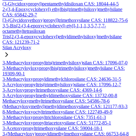
(3-Glycidoxypropyl)pentamethyldisiloxan CAS: 18044-44-5
2-(3,4-Epoxycyclohexyl) ethylbis(trimethylsiloxy)methylsilane
CAS: 65842-29-7
[3-(Glycidoxyethoxy)propyl]trimethoxysilane CAS: 118822-75-6
3,5-Bis[2-(3,4-epoxycyclohexyl) etyl]-1,1,1,3,5,7,7,7-
octamethyltetrasiloxan
Tris[2-(3,4-epoxycyclohexyl)ethyldimethylsiloxy]methylsilane
CAS: 121239-71-2
Silan Acryloxy
3-Methacryloxypropyltris(trimethylsiloxy)silan CAS: 17096-07-0
3-Methacryloyloxypropylbis(trimethylsiloxy)methylsilane CAS:
19309-90-1
3-Methacryloxypropyldimethylchlorosilane CAS: 24636-31-5
3-Acryloxypropyltris(trimethylsiloxy)silane CAS: 17096-12-7
3-Acryloxypropyltrimethoxysilane CAS: 4369-14-6
3-Acryloxypropylmethyldimethoxysilane CAS: 13732-00-8
Methacryloxymethyltrimethoxysilane CAS: 54586-78-6
(Methacryloxymethyl)methyldimethoxysilane CAS: 121177-93-3
8-Methacryloxyoctyltrimethoxysilane CAS: 122749-49-9
3-Methacryloxypropyltrichlorosilane CAS: 7351-61-3
3-Methacryloxypropyltriacetoxysilane CAS: 51772-85-1
3-Acetoxypropyltrimethoxysilane CAS: 59004-18-1
3-(Methacryloxy)propyldimethylmethoxysilane CAS: 66753-64-8