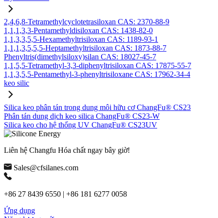
2,4,6,8-Tetramethylcyclotetrasiloxan CAS: 2370-88-9
1,1,1,3,3-Pentamethyldisiloxan CAS: 1438-82-0
1,1,3,3,5,5-Hexamethyltrisiloxan CAS: 1189-93-1
1,1,1,3,5,5,5-Heptamethyltrisiloxan CAS: 1873-88-7
Phenyltris(dimethylsiloxy)silan CAS: 18027-45-7
1,1,5,5-Tetramethyl-3,3-diphenyltrisiloxan CAS: 17875-55-7
1,1,3,5,5-Pentamethyl-3-phenyltrisiloxane CAS: 17962-34-4
keo silic
Silica keo phân tán trong dung môi hữu cơ ChangFu® CS23
Phân tán dung dịch keo silica ChangFu® CS23-W
Silica keo cho hệ thống UV ChangFu® CS23UV
Liên hệ Changfu Hóa chất ngay bây giờ!
Sales@cfsilanes.com
+86 27 8439 6550 | +86 181 6277 0058
Ứng dụng