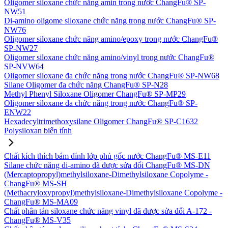
Oligomer siloxane chức năng amin trong nước ChangFu® SP-
NW51
Di-amino oligome siloxane chức năng trong nước ChangFu® SP-
NW76
Oligomer siloxane chức năng amino/epoxy trong nước ChangFu®
SP-NW27
Oligomer siloxane chức năng amino/vinyl trong nước ChangFu®
SP-NVW64
Oligomer siloxane đa chức năng trong nước ChangFu® SP-NW68
Silane Oligomer đa chức năng ChangFu® SP-N28
Methyl Phenyl Siloxane Oligomer ChangFu® SP-MP29
Oligomer siloxane đa chức năng trong nước ChangFu® SP-
ENW22
Hexadecyltrimethoxysilane Oligomer ChangFu® SP-C1632
Polysiloxan biến tính
Chất kích thích bám dính lớp phủ gốc nước ChangFu® MS-E11
Silane chức năng di-amino đã được sửa đổi ChangFu® MS-DN
(Mercaptopropyl)methylsiloxane-Dimethylsiloxane Copolyme -
ChangFu® MS-SH
(Methacryloxypropyl)methylsiloxane-Dimethylsiloxane Copolyme -
ChangFu® MS-MA09
Chất phân tán siloxane chức năng vinyl đã được sửa đổi A-172 -
ChangFu® MS-V35