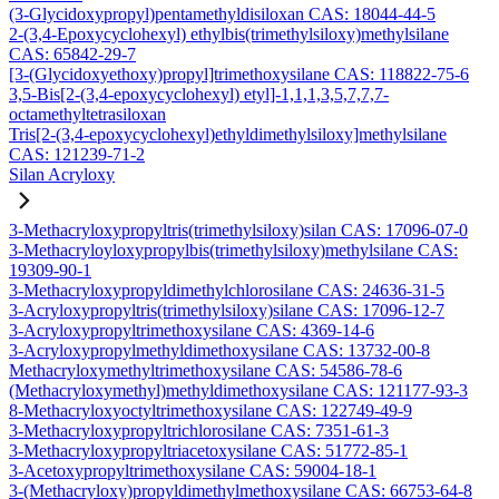
(3-Glycidoxypropyl)pentamethyldisiloxan CAS: 18044-44-5
2-(3,4-Epoxycyclohexyl) ethylbis(trimethylsiloxy)methylsilane
CAS: 65842-29-7
[3-(Glycidoxyethoxy)propyl]trimethoxysilane CAS: 118822-75-6
3,5-Bis[2-(3,4-epoxycyclohexyl) etyl]-1,1,1,3,5,7,7,7-
octamethyltetrasiloxan
Tris[2-(3,4-epoxycyclohexyl)ethyldimethylsiloxy]methylsilane
CAS: 121239-71-2
Silan Acryloxy
3-Methacryloxypropyltris(trimethylsiloxy)silan CAS: 17096-07-0
3-Methacryloyloxypropylbis(trimethylsiloxy)methylsilane CAS:
19309-90-1
3-Methacryloxypropyldimethylchlorosilane CAS: 24636-31-5
3-Acryloxypropyltris(trimethylsiloxy)silane CAS: 17096-12-7
3-Acryloxypropyltrimethoxysilane CAS: 4369-14-6
3-Acryloxypropylmethyldimethoxysilane CAS: 13732-00-8
Methacryloxymethyltrimethoxysilane CAS: 54586-78-6
(Methacryloxymethyl)methyldimethoxysilane CAS: 121177-93-3
8-Methacryloxyoctyltrimethoxysilane CAS: 122749-49-9
3-Methacryloxypropyltrichlorosilane CAS: 7351-61-3
3-Methacryloxypropyltriacetoxysilane CAS: 51772-85-1
3-Acetoxypropyltrimethoxysilane CAS: 59004-18-1
3-(Methacryloxy)propyldimethylmethoxysilane CAS: 66753-64-8