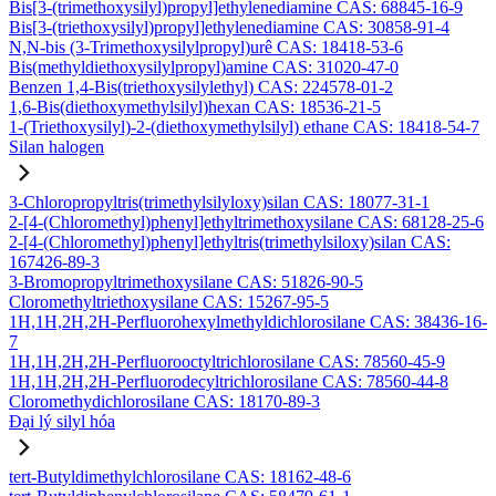
Bis[3-(trimethoxysilyl)propyl]ethylenediamine CAS: 68845-16-9
Bis[3-(triethoxysilyl)propyl]ethylenediamine CAS: 30858-91-4
N,N-bis (3-Trimethoxysilylpropyl)urê CAS: 18418-53-6
Bis(methyldiethoxysilylpropyl)amine CAS: 31020-47-0
Benzen 1,4-Bis(triethoxysilylethyl) CAS: 224578-01-2
1,6-Bis(diethoxymethylsilyl)hexan CAS: 18536-21-5
1-(Triethoxysilyl)-2-(diethoxymethylsilyl) ethane CAS: 18418-54-7
Silan halogen
3-Chloropropyltris(trimethylsilyloxy)silan CAS: 18077-31-1
2-[4-(Chloromethyl)phenyl]ethyltrimethoxysilane CAS: 68128-25-6
2-[4-(Chloromethyl)phenyl]ethyltris(trimethylsiloxy)silan CAS:
167426-89-3
3-Bromopropyltrimethoxysilane CAS: 51826-90-5
Cloromethyltriethoxysilane CAS: 15267-95-5
1H,1H,2H,2H-Perfluorohexylmethyldichlorosilane CAS: 38436-16-
7
1H,1H,2H,2H-Perfluorooctyltrichlorosilane CAS: 78560-45-9
1H,1H,2H,2H-Perfluorodecyltrichlorosilane CAS: 78560-44-8
Cloromethydichlorosilane CAS: 18170-89-3
Đại lý silyl hóa
tert-Butyldimethylchlorosilane CAS: 18162-48-6