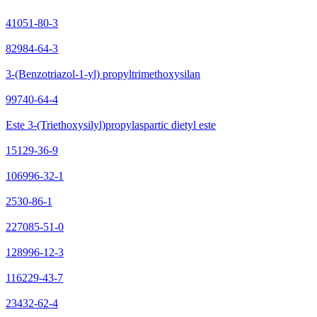
41051-80-3
82984-64-3
3-(Benzotriazol-1-yl) propyltrimethoxysilan
99740-64-4
Este 3-(Triethoxysilyl)propylaspartic dietyl este
15129-36-9
106996-32-1
2530-86-1
227085-51-0
128996-12-3
116229-43-7
23432-62-4