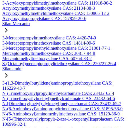
3-Acryloxypropyldimethylmethoxysilane CAS: 111918-90-2
Acryloxymethyltrimethoxysilane CAS: 21134-38-3
Acryloxymethylmethyldimethoxysilane CAS: 130865-12-2
Acryloxytriisopropylsilane CAS: 157859-20-6
Silan Mercapto
3-Mercaptopropyltrimethoxysilane CAS: 4420-74-0
3-Mercaptopropyltriethoxysilane CAS: 14814-09-6
3-Mercaptopropylmethyldimethoxysilane CAS: 31001-77-1
Mercaptomethyltrimethoxysilane CAS: 30817-94-8
Mercaptomethyltriethoxysilane CAS: 60764-83-2
S-(Octanoyl)mercaptopropyltriethoxysilane CAS: 220727-26-4
Silan amin
3-(1,3-Dimethylbutylidene)aminopropyltriethoxysilane CAS:
116229-43-7
N-(Trimethoxysilylpropyl)methylcarbamate CAS: 23432-62-4
N-(Trimethoxysilylmethyl)methylcarbamate CAS: 23432-64-6
N-[Dimethoxy(metyl)silylmetyl]metylcacbamat CAS: 23432-65-7
N-(6-Aminohexyl)aminopropyltrimethoxysilane CAS: 51895-58-0
N-(6-Aminohexyl)aminomethyltriethoxysilane CAS: 15129-36-9
N-[5-(Trimethoxysilylpropyl)-2-aza-1-oxopentyl]caprolactam CAS:
106996-32-1