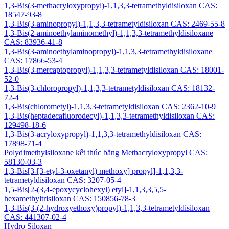
1,3-Bis(3-methacryloxypropyl)-1,1,3,3-tetramethyldisiloxan CAS:
18547-93-8
1,3-Bis(3-aminopropyl)-1,1,3,3-tetrametyldisiloxan CAS: 2469-55-8
1,3-Bis(2-aminoethylaminomethyl)-1,1,3,3-tetramethyldisiloxane
CAS: 83936-41-8
1,3-Bis(3-aminoethylaminopropyl)-1,1,3,3-tetramethyldisiloxane
CAS: 17866-53-4
1,3-Bis(3-mercaptopropyl)-1,1,3,3-tetrametyldisiloxan CAS: 18001-
52-0
1,3-Bis(3-chloropropyl)-1,1,3,3-tetrametyldisiloxan CAS: 18132-
72-4
1,3-Bis(chlorometyl)-1,1,3,3-tetrametyldisiloxan CAS: 2362-10-9
1,3-Bis(heptadecafluorodecyl)-1,1,3,3-tetramethyldisiloxan CAS:
129498-18-6
1,3-Bis(3-acryloxypropyl)-1,1,3,3-tetramethyldisiloxan CAS:
17898-71-4
Polydimethylsiloxane kết thúc bằng Methacryloxypropyl CAS:
58130-03-3
1,3-Bis[3-[3-etyl-3-oxetanyl) methoxy] propyl]-1,1,3,3-
tetrametyldisiloxan CAS: 3207-05-4
1,5-Bis[2-(3,4-epoxycyclohexyl) etyl]-1,1,3,3,5,5-
hexamethyltrisiloxan CAS: 150856-78-3
1,3-Bis(3-(2-hydroxyethoxy)propyl)-1,1,3,3-tetrametyldisiloxan
CAS: 441307-02-4
Hydro Siloxan