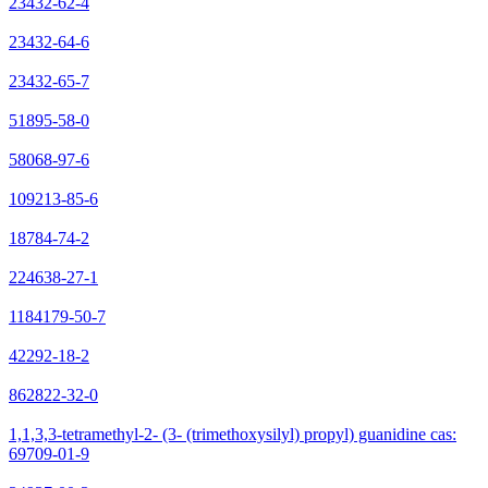
23432-62-4
23432-64-6
23432-65-7
51895-58-0
58068-97-6
109213-85-6
18784-74-2
224638-27-1
1184179-50-7
42292-18-2
862822-32-0
1,1,3,3-tetramethyl-2- (3- (trimethoxysilyl) propyl) guanidine cas:
69709-01-9