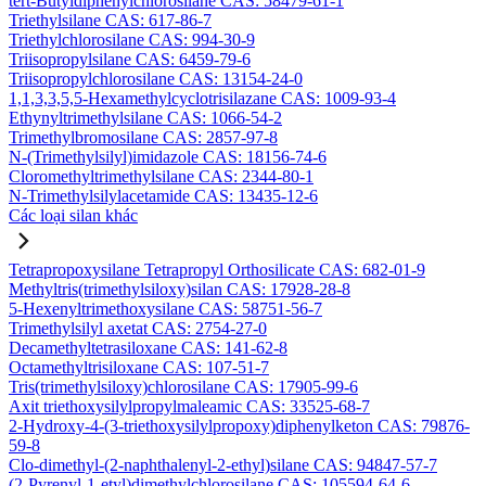
tert-Butyldiphenylchlorosilane CAS: 58479-61-1
Triethylsilane CAS: 617-86-7
Triethylchlorosilane CAS: 994-30-9
Triisopropylsilane CAS: 6459-79-6
Triisopropylchlorosilane CAS: 13154-24-0
1,1,3,3,5,5-Hexamethylcyclotrisilazane CAS: 1009-93-4
Ethynyltrimethylsilane CAS: 1066-54-2
Trimethylbromosilane CAS: 2857-97-8
N-(Trimethylsilyl)imidazole CAS: 18156-74-6
Cloromethyltrimethylsilane CAS: 2344-80-1
N-Trimethylsilylacetamide CAS: 13435-12-6
Các loại silan khác
Tetrapropoxysilane Tetrapropyl Orthosilicate CAS: 682-01-9
Methyltris(trimethylsiloxy)silan CAS: 17928-28-8
5-Hexenyltrimethoxysilane CAS: 58751-56-7
Trimethylsilyl axetat CAS: 2754-27-0
Decamethyltetrasiloxane CAS: 141-62-8
Octamethyltrisiloxane CAS: 107-51-7
Tris(trimethylsiloxy)chlorosilane CAS: 17905-99-6
Axit triethoxysilylpropylmaleamic CAS: 33525-68-7
2-Hydroxy-4-(3-triethoxysilylpropoxy)diphenylketon CAS: 79876-
59-8
Clo-dimethyl-(2-naphthalenyl-2-ethyl)silane CAS: 94847-57-7
(2-Pyrenyl-1-etyl)dimethylchlorosilane CAS: 105594-64-6