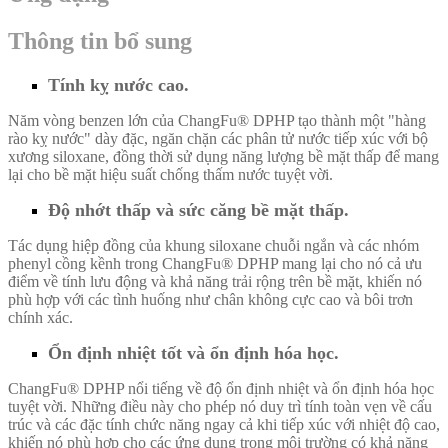
Thông tin bổ sung
Tính kỵ nước cao.
Năm vòng benzen lớn của ChangFu® DPHP tạo thành một "hàng
rào kỵ nước" dày đặc, ngăn chặn các phân tử nước tiếp xúc với bộ
xương siloxane, đồng thời sử dụng năng lượng bề mặt thấp để mang
lại cho bề mặt hiệu suất chống thấm nước tuyệt vời.
Độ nhớt thấp và sức căng bề mặt thấp.
Tác dụng hiệp đồng của khung siloxane chuỗi ngắn và các nhóm
phenyl cồng kềnh trong ChangFu® DPHP mang lại cho nó cả ưu
điểm về tính lưu động và khả năng trải rộng trên bề mặt, khiến nó
phù hợp với các tình huống như chân không cực cao và bôi trơn
chính xác.
Ổn định nhiệt tốt và ổn định hóa học.
ChangFu® DPHP nổi tiếng về độ ổn định nhiệt và ổn định hóa học
tuyệt vời. Những điều này cho phép nó duy trì tính toàn vẹn về cấu
trúc và các đặc tính chức năng ngay cả khi tiếp xúc với nhiệt độ cao,
khiến nó phù hợp cho các ứng dụng trong môi trường có khả năng