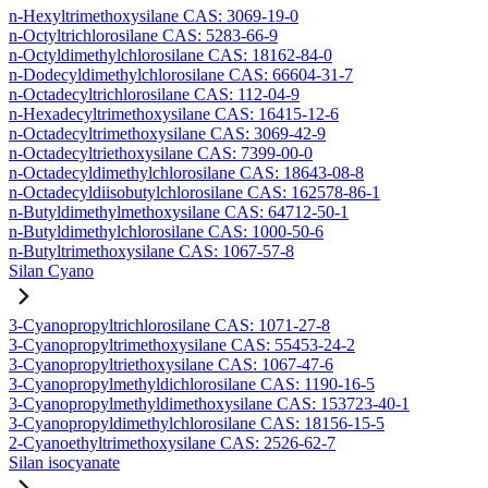
n-Hexyltrimethoxysilane CAS: 3069-19-0
n-Octyltrichlorosilane CAS: 5283-66-9
n-Octyldimethylchlorosilane CAS: 18162-84-0
n-Dodecyldimethylchlorosilane CAS: 66604-31-7
n-Octadecyltrichlorosilane CAS: 112-04-9
n-Hexadecyltrimethoxysilane CAS: 16415-12-6
n-Octadecyltrimethoxysilane CAS: 3069-42-9
n-Octadecyltriethoxysilane CAS: 7399-00-0
n-Octadecyldimethylchlorosilane CAS: 18643-08-8
n-Octadecyldiisobutylchlorosilane CAS: 162578-86-1
n-Butyldimethylmethoxysilane CAS: 64712-50-1
n-Butyldimethylchlorosilane CAS: 1000-50-6
n-Butyltrimethoxysilane CAS: 1067-57-8
Silan Cyano
3-Cyanopropyltrichlorosilane CAS: 1071-27-8
3-Cyanopropyltrimethoxysilane CAS: 55453-24-2
3-Cyanopropyltriethoxysilane CAS: 1067-47-6
3-Cyanopropylmethyldichlorosilane CAS: 1190-16-5
3-Cyanopropylmethyldimethoxysilane CAS: 153723-40-1
3-Cyanopropyldimethylchlorosilane CAS: 18156-15-5
2-Cyanoethyltrimethoxysilane CAS: 2526-62-7
Silan isocyanate