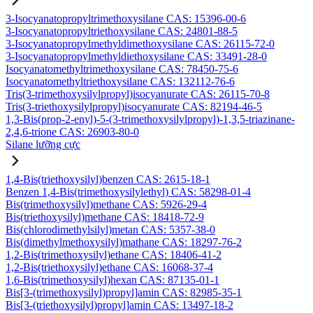
3-Isocyanatopropyltrimethoxysilane CAS: 15396-00-6
3-Isocyanatopropyltriethoxysilane CAS: 24801-88-5
3-Isocyanatopropylmethyldimethoxysilane CAS: 26115-72-0
3-Isocyanatopropylmethyldiethoxysilane CAS: 33491-28-0
Isocyanatomethyltrimethoxysilane CAS: 78450-75-6
Isocyanatomethyltriethoxysilane CAS: 132112-76-6
Tris(3-trimethoxysilylpropyl)isocyanurate CAS: 26115-70-8
Tris(3-triethoxysilylpropyl)isocyanurate CAS: 82194-46-5
1,3-Bis(prop-2-enyl)-5-(3-trimethoxysilylpropyl)-1,3,5-triazinane-
2,4,6-trione CAS: 26903-80-0
Silane lưỡng cực
1,4-Bis(triethoxysilyl)benzen CAS: 2615-18-1
Benzen 1,4-Bis(trimethoxysilylethyl) CAS: 58298-01-4
Bis(trimethoxysilyl)methane CAS: 5926-29-4
Bis(triethoxysilyl)methane CAS: 18418-72-9
Bis(chlorodimethylsilyl)metan CAS: 5357-38-0
Bis(dimethylmethoxysilyl)mathane CAS: 18297-76-2
1,2-Bis(trimethoxysilyl)ethane CAS: 18406-41-2
1,2-Bis(triethoxysilyl)ethane CAS: 16068-37-4
1,6-Bis(trimethoxysilyl)hexan CAS: 87135-01-1
Bis[3-(trimethoxysilyl)propyl]amin CAS: 82985-35-1
Bis[3-(triethoxysilyl)propyl]amin CAS: 13497-18-2