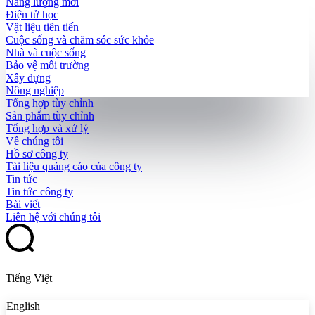
Năng lượng mới
Điện tử học
Vật liệu tiên tiến
Cuộc sống và chăm sóc sức khỏe
Nhà và cuộc sống
Bảo vệ môi trường
Xây dựng
Nông nghiệp
Tổng hợp tùy chỉnh
Sản phẩm tùy chỉnh
Tổng hợp và xử lý
Về chúng tôi
Hồ sơ công ty
Tài liệu quảng cáo của công ty
Tin tức
Tin tức công ty
Bài viết
Liên hệ với chúng tôi
Tiếng Việt
English