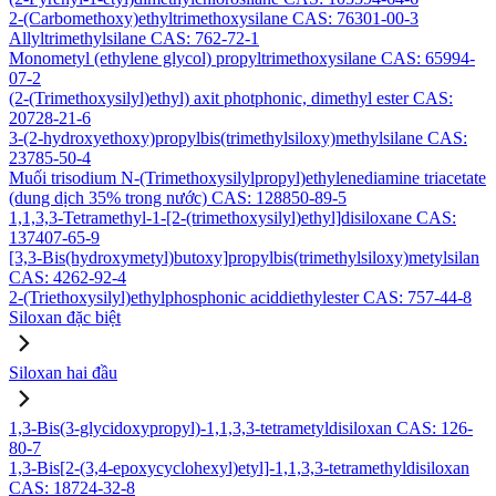
2-(Carbomethoxy)ethyltrimethoxysilane CAS: 76301-00-3
Allyltrimethylsilane CAS: 762-72-1
Monometyl (ethylene glycol) propyltrimethoxysilane CAS: 65994-
07-2
(2-(Trimethoxysilyl)ethyl) axit photphonic, dimethyl ester CAS:
20728-21-6
3-(2-hydroxyethoxy)propylbis(trimethylsiloxy)methylsilane CAS:
23785-50-4
Muối trisodium N-(Trimethoxysilylpropyl)ethylenediamine triacetate
(dung dịch 35% trong nước) CAS: 128850-89-5
1,1,3,3-Tetramethyl-1-[2-(trimethoxysilyl)ethyl]disiloxane CAS:
137407-65-9
[3,3-Bis(hydroxymetyl)butoxy]propylbis(trimethylsiloxy)metylsilan
CAS: 4262-92-4
2-(Triethoxysilyl)ethylphosphonic aciddiethylester CAS: 757-44-8
Siloxan đặc biệt
Siloxan hai đầu
1,3-Bis(3-glycidoxypropyl)-1,1,3,3-tetrametyldisiloxan CAS: 126-
80-7
1,3-Bis[2-(3,4-epoxycyclohexyl)etyl]-1,1,3,3-tetramethyldisiloxan
CAS: 18724-32-8