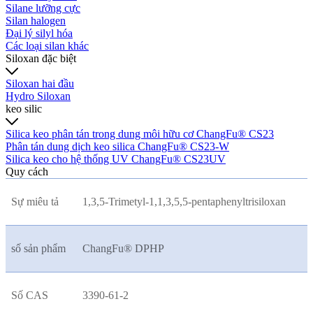
Silane lưỡng cực
Silan halogen
Đại lý silyl hóa
Các loại silan khác
Siloxan đặc biệt
Siloxan hai đầu
Hydro Siloxan
keo silic
Silica keo phân tán trong dung môi hữu cơ ChangFu® CS23
Phân tán dung dịch keo silica ChangFu® CS23-W
Silica keo cho hệ thống UV ChangFu® CS23UV
Quy cách
Sự miêu tả
1,3,5-Trimetyl-1,1,3,5,5-pentaphenyltrisiloxan
số sản phẩm
ChangFu® DPHP
Số CAS
3390-61-2