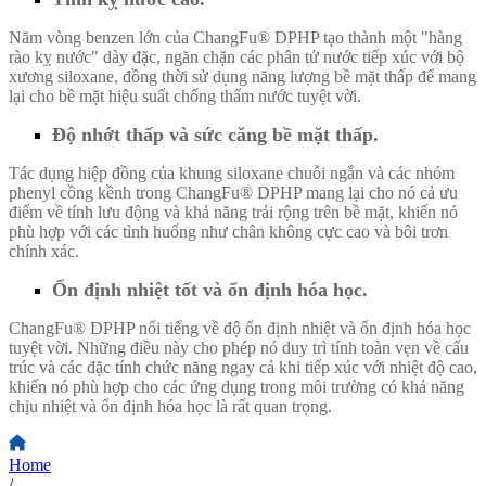
Năm vòng benzen lớn của ChangFu® DPHP tạo thành một "hàng
rào kỵ nước" dày đặc, ngăn chặn các phân tử nước tiếp xúc với bộ
xương siloxane, đồng thời sử dụng năng lượng bề mặt thấp để mang
lại cho bề mặt hiệu suất chống thấm nước tuyệt vời.
Độ nhớt thấp và sức căng bề mặt thấp.
Tác dụng hiệp đồng của khung siloxane chuỗi ngắn và các nhóm
phenyl cồng kềnh trong ChangFu® DPHP mang lại cho nó cả ưu
điểm về tính lưu động và khả năng trải rộng trên bề mặt, khiến nó
phù hợp với các tình huống như chân không cực cao và bôi trơn
chính xác.
Ổn định nhiệt tốt và ổn định hóa học.
ChangFu® DPHP nổi tiếng về độ ổn định nhiệt và ổn định hóa học
tuyệt vời. Những điều này cho phép nó duy trì tính toàn vẹn về cấu
trúc và các đặc tính chức năng ngay cả khi tiếp xúc với nhiệt độ cao,
khiến nó phù hợp cho các ứng dụng trong môi trường có khả năng
chịu nhiệt và ổn định hóa học là rất quan trọng.
Home
/