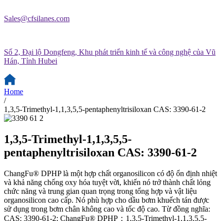
Sales@cfsilanes.com
Số 2, Đại lộ Dongfeng, Khu phát triển kinh tế và công nghệ của Vũ
Hán, Tỉnh Hubei
Home
/
1,3,5-Trimethyl-1,1,3,5,5-pentaphenyltrisiloxan CAS: 3390-61-2
1,3,5-Trimethyl-1,1,3,5,5-
pentaphenyltrisiloxan CAS: 3390-61-2
ChangFu® DPHP là một hợp chất organosilicon có độ ổn định nhiệt
và khả năng chống oxy hóa tuyệt vời, khiến nó trở thành chất lỏng
chức năng và trung gian quan trọng trong tổng hợp và vật liệu
organosilicon cao cấp. Nó phù hợp cho dầu bơm khuếch tán được
sử dụng trong bơm chân không cao và tốc độ cao. Từ đồng nghĩa:
CAS: 3390-61-2; ChangFu® DPHP；1,3,5-Trimethyl-1,1,3,5,5-