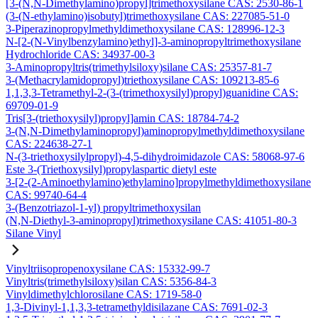
[3-(N,N-Dimethylamino)propyl]trimethoxysilane CAS: 2530-86-1
(3-(N-ethylamino)isobutyl)trimethoxysilane CAS: 227085-51-0
3-Piperazinopropylmethyldimethoxysilane CAS: 128996-12-3
N-[2-(N-Vinylbenzylamino)ethyl]-3-aminopropyltrimethoxysilane
Hydrochloride CAS: 34937-00-3
3-Aminopropyltris(trimethylsiloxy)silane CAS: 25357-81-7
3-(Methacrylamidopropyl)triethoxysilane CAS: 109213-85-6
1,1,3,3-Tetramethyl-2-(3-(trimethoxysilyl)propyl)guanidine CAS:
69709-01-9
Tris[3-(triethoxysilyl)propyl]amin CAS: 18784-74-2
3-(N,N-Dimethylaminopropyl)aminopropylmethyldimethoxysilane
CAS: 224638-27-1
N-(3-triethoxysilylpropyl)-4,5-dihydroimidazole CAS: 58068-97-6
Este 3-(Triethoxysilyl)propylaspartic dietyl este
3-[2-(2-Aminoethylamino)ethylamino]propylmethyldimethoxysilane
CAS: 99740-64-4
3-(Benzotriazol-1-yl) propyltrimethoxysilan
(N,N-Diethyl-3-aminopropyl)trimethoxysilane CAS: 41051-80-3
Silane Vinyl
Vinyltriisopropenoxysilane CAS: 15332-99-7
Vinyltris(trimethylsiloxy)silan CAS: 5356-84-3
Vinyldimethylchlorosilane CAS: 1719-58-0
1,3-Divinyl-1,1,3,3-tetramethyldisilazane CAS: 7691-02-3