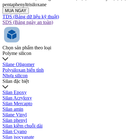
pentaphenyltrisiloxane
MUA NGAY
TDS (Bảng dữ liệu kỹ thuật)
SDS (Bảng ngày an toàn)
Chọn sản phẩm theo loại
Polyme silicon
Silane Oligomer
Polysiloxan biến tính
Nhựa silicon
Silan đặc biệt
Silan Epoxy
Silan Acryloxy
Silan Mercapto
Silan amin
Silane Vinyl
Silan phenyl
Silan kiềm chuỗi dài
Silan Cyano
Silan isocyanate