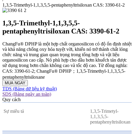
1,3,5-Trimethyl-1,1,3,5,5-pentaphenyltrisiloxan CAS: 3390-61-2
1,3,5-Trimethyl-1,1,3,5,5-
pentaphenyltrisiloxan CAS: 3390-61-2
ChangFu® DPHP là một hợp chất organosilicon có độ ổn định nhiệt
và khả năng chống oxy hóa tuyệt vời, khiến nó trở thành chất lỏng
chức năng và trung gian quan trọng trong tổng hợp và vật liệu
organosilicon cao cấp. Nó phù hợp cho dầu bơm khuếch tán được
sử dụng trong bơm chân không cao và tốc độ cao. Từ đồng nghĩa:
CAS: 3390-61-2; ChangFu® DPHP；1,3,5-Trimethyl-1,1,3,5,5-
pentaphenyltrisiloxane
MUA NGAY
TDS (Bảng dữ liệu kỹ thuật)
SDS (Bảng ngày an toàn)
Quy cách
Sự miêu tả
1,3,5-Trimetyl-
1,1,3,5,5-
pentaphenyltrisiloxan