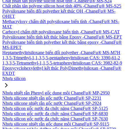
Chất phân tán polyme silicon hoạt tính -ChangFu® MS-S24
Chất phân tán polyme silicon hoạt tính 40% -ChangFu® MS-S25
Polysiloxane biến đổi polyether kết thúc OH -ChangFu® MS-
OHET
Methacryloxy chấm dứt polysiloxane biến tính -ChangFu® MS-
MAT
Carboxyl chấm dứt polysiloxane biến tính -ChangFu® MS-CAT
Polysiloxane biến tính kết thúc bằng Epoxy -ChangFu® MS-EPT
Polysiloxane biến tính polyether kết thúc bằng epoxy -ChangFu®
MS-EPET
Heptamethyltrisiloxane biến đổi polyether -ChangFu® MS-M7H
1,3,5-Trimethyl-1,1,3,5,5-pentaphenyltrisiloxan CAS: 3390-61-2
1,3,3,5-Tetramethyl-1,1,5,5-tetraphenyltrisiloxan CAS: 3982-82-9
Epoxycyclohexylethyl kết thúc PolyDimethylsiloxan -ChangFu®
EXDT
Nhựa silicon
Nhựa nhiệt rắn Phenyl gốc dung môi ChangFu® MP-2950
Nhựa silicone nhiệt rắn gốc nước ChangFu® SP-2231
Nhựa silicone nhiệt rắn gốc nước ChangFu® SP-2924
Nhựa silicon gốc nước đa chức năng ChangFu® SP-5125
Nhựa silicon gốc nước đa chức năng ChangFu® SP-6830
Nhựa silicon gốc nước đa chức năng ChangFu® SP-7630
Nhựa silicone nhiệt rắn gốc dung môi ChangFu® SP-9115