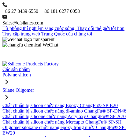
+86 27 8439 6550 | +86 181 6277 0058
Sales@cfsilanes.com
Từ phòng thí nghiệm sang cuộc sống: Thay đổi thế giới tốt hơn
Truy cập trang web Trung Quốc của chúng tôi
Các sản phẩm
Polyme silicon
Silane Oligomer
Chất chuẩn bị silicon chức năng Epoxy ChangFu® SP-E20
Chất chuẩn bị silicon chức năng di-amino ChangFu® SP-DN46
Chất chuẩn bị silicone chức năng Acryloxy ChangFu® SP-A70
Chất chuẩn bị silicon chức năng Mercapto ChangFu® SP-SH
Oligomer siloxane chức năng epoxy trong nước ChangFu® SP-
EW29