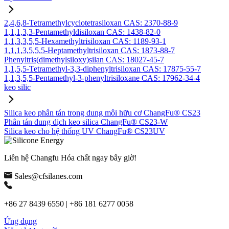
2,4,6,8-Tetramethylcyclotetrasiloxan CAS: 2370-88-9
1,1,1,3,3-Pentamethyldisiloxan CAS: 1438-82-0
1,1,3,3,5,5-Hexamethyltrisiloxan CAS: 1189-93-1
1,1,1,3,5,5,5-Heptamethyltrisiloxan CAS: 1873-88-7
Phenyltris(dimethylsiloxy)silan CAS: 18027-45-7
1,1,5,5-Tetramethyl-3,3-diphenyltrisiloxan CAS: 17875-55-7
1,1,3,5,5-Pentamethyl-3-phenyltrisiloxane CAS: 17962-34-4
keo silic
Silica keo phân tán trong dung môi hữu cơ ChangFu® CS23
Phân tán dung dịch keo silica ChangFu® CS23-W
Silica keo cho hệ thống UV ChangFu® CS23UV
Liên hệ Changfu Hóa chất ngay bây giờ!
Sales@cfsilanes.com
+86 27 8439 6550 | +86 181 6277 0058
Ứng dụng