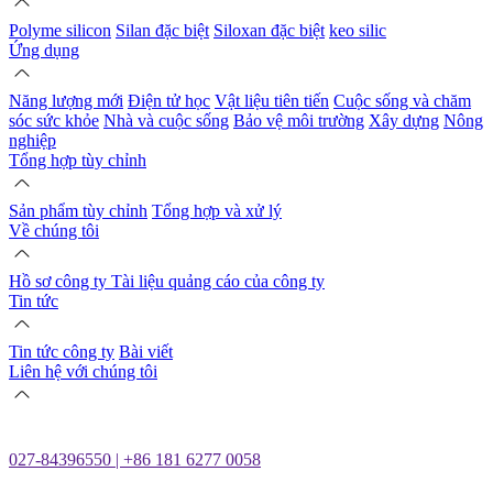
Polyme silicon
Silan đặc biệt
Siloxan đặc biệt
keo silic
Ứng dụng
Năng lượng mới
Điện tử học
Vật liệu tiên tiến
Cuộc sống và chăm
sóc sức khỏe
Nhà và cuộc sống
Bảo vệ môi trường
Xây dựng
Nông
nghiệp
Tổng hợp tùy chỉnh
Sản phẩm tùy chỉnh
Tổng hợp và xử lý
Về chúng tôi
Hồ sơ công ty
Tài liệu quảng cáo của công ty
Tin tức
Tin tức công ty
Bài viết
Liên hệ với chúng tôi
027-84396550 | +86 181 6277 0058