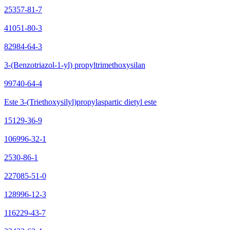
25357-81-7
41051-80-3
82984-64-3
3-(Benzotriazol-1-yl) propyltrimethoxysilan
99740-64-4
Este 3-(Triethoxysilyl)propylaspartic dietyl este
15129-36-9
106996-32-1
2530-86-1
227085-51-0
128996-12-3
116229-43-7