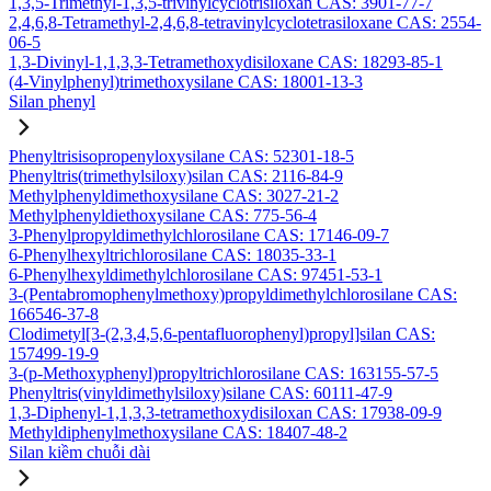
1,3,5-Trimethyl-1,3,5-trivinylcyclotrisiloxan CAS: 3901-77-7
2,4,6,8-Tetramethyl-2,4,6,8-tetravinylcyclotetrasiloxane CAS: 2554-
06-5
1,3-Divinyl-1,1,3,3-Tetramethoxydisiloxane CAS: 18293-85-1
(4-Vinylphenyl)trimethoxysilane CAS: 18001-13-3
Silan phenyl
Phenyltrisisopropenyloxysilane CAS: 52301-18-5
Phenyltris(trimethylsiloxy)silan CAS: 2116-84-9
Methylphenyldimethoxysilane CAS: 3027-21-2
Methylphenyldiethoxysilane CAS: 775-56-4
3-Phenylpropyldimethylchlorosilane CAS: 17146-09-7
6-Phenylhexyltrichlorosilane CAS: 18035-33-1
6-Phenylhexyldimethylchlorosilane CAS: 97451-53-1
3-(Pentabromophenylmethoxy)propyldimethylchlorosilane CAS:
166546-37-8
Clodimetyl[3-(2,3,4,5,6-pentafluorophenyl)propyl]silan CAS:
157499-19-9
3-(p-Methoxyphenyl)propyltrichlorosilane CAS: 163155-57-5
Phenyltris(vinyldimethylsiloxy)silane CAS: 60111-47-9
1,3-Diphenyl-1,1,3,3-tetramethoxydisiloxan CAS: 17938-09-9
Methyldiphenylmethoxysilane CAS: 18407-48-2
Silan kiềm chuỗi dài