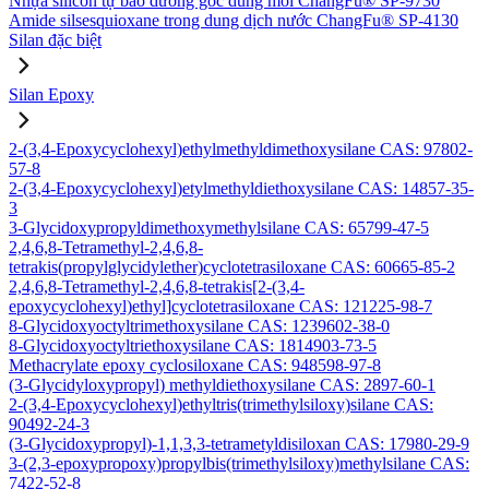
Nhựa silicon tự bảo dưỡng gốc dung môi ChangFu® SP-9730
Amide silsesquioxane trong dung dịch nước ChangFu® SP-4130
Silan đặc biệt
Silan Epoxy
2-(3,4-Epoxycyclohexyl)ethylmethyldimethoxysilane CAS: 97802-
57-8
2-(3,4-Epoxycyclohexyl)etylmethyldiethoxysilane CAS: 14857-35-
3
3-Glycidoxypropyldimethoxymethylsilane CAS: 65799-47-5
2,4,6,8-Tetramethyl-2,4,6,8-
tetrakis(propylglycidylether)cyclotetrasiloxane CAS: 60665-85-2
2,4,6,8-Tetramethyl-2,4,6,8-tetrakis[2-(3,4-
epoxycyclohexyl)ethyl]cyclotetrasiloxane CAS: 121225-98-7
8-Glycidoxyoctyltrimethoxysilane CAS: 1239602-38-0
8-Glycidoxyoctyltriethoxysilane CAS: 1814903-73-5
Methacrylate epoxy cyclosiloxane CAS: 948598-97-8
(3-Glycidyloxypropyl) methyldiethoxysilane CAS: 2897-60-1
2-(3,4-Epoxycyclohexyl)ethyltris(trimethylsiloxy)silane CAS:
90492-24-3
(3-Glycidoxypropyl)-1,1,3,3-tetrametyldisiloxan CAS: 17980-29-9
3-(2,3-epoxypropoxy)propylbis(trimethylsiloxy)methylsilane CAS:
7422-52-8