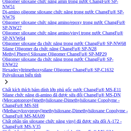
Oligomer siloxane chức năng amin trong nước ChangFu® SP-
NW51
Di-amino oligome siloxane chức năng trong nước ChangFu® SP-
NW76
Oligomer siloxane chức năng amino/epoxy trong nước ChangFu®
SP-NW27
Oligomer siloxane chức năng amino/vinyl trong nước ChangFu®
SP-NVW64
Oligomer siloxane đa chức năng trong nước ChangFu® SP-NW68
Silane Oligomer đa chức năng ChangFu® SP-N28
Methyl Phenyl Siloxane Oligomer ChangFu® SP-MP29
Oligomer siloxane đa chức năng trong nước ChangFu® SP-
ENW22
Hexadecyltrimethoxysilane Oligomer ChangFu® SP-C1632
Polysiloxan biến tính
Chất kích thích bám dính lớp phủ gốc nước ChangFu® MS-E11
Silane chức năng di-amino đã được sửa đổi ChangFu® MS-DN
(Mercaptopropyl)methylsiloxane-Dimethylsiloxane Copolyme -
ChangFu® MS-SH
(Methacryloxypropyl)methylsiloxane-Dimethylsiloxane Copolyme -
ChangFu® MS-MA09
Chất phân tán siloxane chức năng vinyl đã được sửa đổi A-172 -
ChangFu® MS-V35