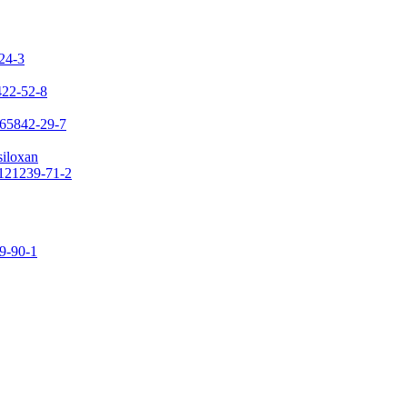
-24-3
422-52-8
 65842-29-7
siloxan
 121239-71-2
09-90-1