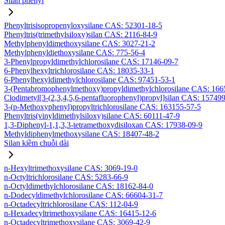
Silan phenyl
Phenyltrisisopropenyloxysilane CAS: 52301-18-5
Phenyltris(trimethylsiloxy)silan CAS: 2116-84-9
Methylphenyldimethoxysilane CAS: 3027-21-2
Methylphenyldiethoxysilane CAS: 775-56-4
3-Phenylpropyldimethylchlorosilane CAS: 17146-09-7
6-Phenylhexyltrichlorosilane CAS: 18035-33-1
6-Phenylhexyldimethylchlorosilane CAS: 97451-53-1
3-(Pentabromophenylmethoxy)propyldimethylchlorosilane CAS: 166
Clodimetyl[3-(2,3,4,5,6-pentafluorophenyl)propyl]silan CAS: 15749
3-(p-Methoxyphenyl)propyltrichlorosilane CAS: 163155-57-5
Phenyltris(vinyldimethylsiloxy)silane CAS: 60111-47-9
1,3-Diphenyl-1,1,3,3-tetramethoxydisiloxan CAS: 17938-09-9
Methyldiphenylmethoxysilane CAS: 18407-48-2
Silan kiềm chuỗi dài
n-Hexyltrimethoxysilane CAS: 3069-19-0
n-Octyltrichlorosilane CAS: 5283-66-9
n-Octyldimethylchlorosilane CAS: 18162-84-0
n-Dodecyldimethylchlorosilane CAS: 66604-31-7
n-Octadecyltrichlorosilane CAS: 112-04-9
n-Hexadecyltrimethoxysilane CAS: 16415-12-6
n-Octadecyltrimethoxysilane CAS: 3069-42-9