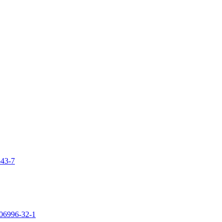
-43-7
106996-32-1