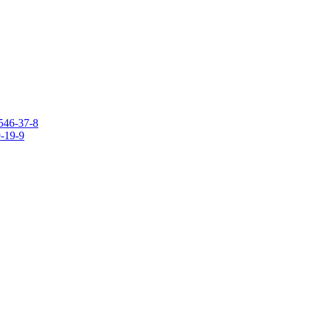
546-37-8
9-19-9