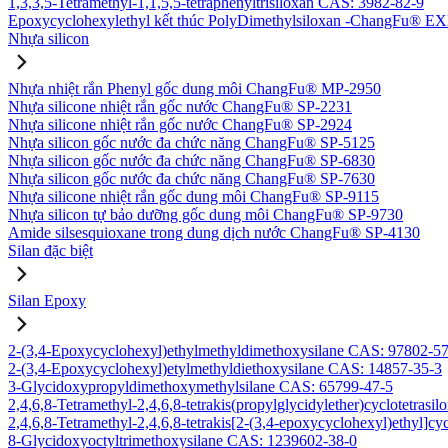
1,3,3,5-Tetramethyl-1,1,5,5-tetraphenyltrisiloxan CAS: 3982-82-9
Epoxycyclohexylethyl kết thúc PolyDimethylsiloxan -ChangFu® E
Nhựa silicon
Nhựa nhiệt rắn Phenyl gốc dung môi ChangFu® MP-2950
Nhựa silicone nhiệt rắn gốc nước ChangFu® SP-2231
Nhựa silicone nhiệt rắn gốc nước ChangFu® SP-2924
Nhựa silicon gốc nước đa chức năng ChangFu® SP-5125
Nhựa silicon gốc nước đa chức năng ChangFu® SP-6830
Nhựa silicon gốc nước đa chức năng ChangFu® SP-7630
Nhựa silicone nhiệt rắn gốc dung môi ChangFu® SP-9115
Nhựa silicon tự bảo dưỡng gốc dung môi ChangFu® SP-9730
Amide silsesquioxane trong dung dịch nước ChangFu® SP-4130
Silan đặc biệt
Silan Epoxy
2-(3,4-Epoxycyclohexyl)ethylmethyldimethoxysilane CAS: 97802-5
2-(3,4-Epoxycyclohexyl)etylmethyldiethoxysilane CAS: 14857-35-3
3-Glycidoxypropyldimethoxymethylsilane CAS: 65799-47-5
2,4,6,8-Tetramethyl-2,4,6,8-tetrakis(propylglycidylether)cyclotetras
2,4,6,8-Tetramethyl-2,4,6,8-tetrakis[2-(3,4-epoxycyclohexyl)ethyl]c
8-Glycidoxyoctyltrimethoxysilane CAS: 1239602-38-0