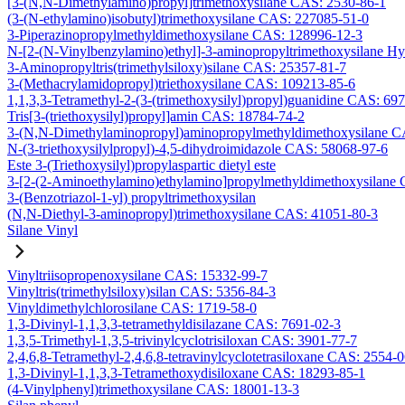
[3-(N,N-Dimethylamino)propyl]trimethoxysilane CAS: 2530-86-1
(3-(N-ethylamino)isobutyl)trimethoxysilane CAS: 227085-51-0
3-Piperazinopropylmethyldimethoxysilane CAS: 128996-12-3
N-[2-(N-Vinylbenzylamino)ethyl]-3-aminopropyltrimethoxysilane H
3-Aminopropyltris(trimethylsiloxy)silane CAS: 25357-81-7
3-(Methacrylamidopropyl)triethoxysilane CAS: 109213-85-6
1,1,3,3-Tetramethyl-2-(3-(trimethoxysilyl)propyl)guanidine CAS: 69
Tris[3-(triethoxysilyl)propyl]amin CAS: 18784-74-2
3-(N,N-Dimethylaminopropyl)aminopropylmethyldimethoxysilane C
N-(3-triethoxysilylpropyl)-4,5-dihydroimidazole CAS: 58068-97-6
Este 3-(Triethoxysilyl)propylaspartic dietyl este
3-[2-(2-Aminoethylamino)ethylamino]propylmethyldimethoxysilane
3-(Benzotriazol-1-yl) propyltrimethoxysilan
(N,N-Diethyl-3-aminopropyl)trimethoxysilane CAS: 41051-80-3
Silane Vinyl
Vinyltriisopropenoxysilane CAS: 15332-99-7
Vinyltris(trimethylsiloxy)silan CAS: 5356-84-3
Vinyldimethylchlorosilane CAS: 1719-58-0
1,3-Divinyl-1,1,3,3-tetramethyldisilazane CAS: 7691-02-3
1,3,5-Trimethyl-1,3,5-trivinylcyclotrisiloxan CAS: 3901-77-7
2,4,6,8-Tetramethyl-2,4,6,8-tetravinylcyclotetrasiloxane CAS: 2554-
1,3-Divinyl-1,1,3,3-Tetramethoxydisiloxane CAS: 18293-85-1
(4-Vinylphenyl)trimethoxysilane CAS: 18001-13-3