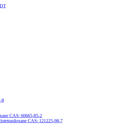
XDT
7-8
iloxane CAS: 60665-85-2
yclotetrasiloxane CAS: 121225-98-7