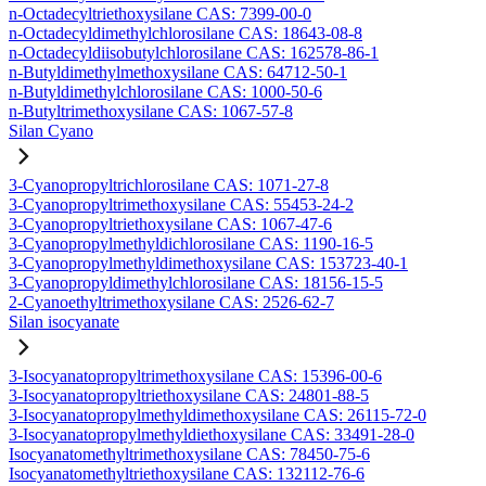
n-Octadecyltriethoxysilane CAS: 7399-00-0
n-Octadecyldimethylchlorosilane CAS: 18643-08-8
n-Octadecyldiisobutylchlorosilane CAS: 162578-86-1
n-Butyldimethylmethoxysilane CAS: 64712-50-1
n-Butyldimethylchlorosilane CAS: 1000-50-6
n-Butyltrimethoxysilane CAS: 1067-57-8
Silan Cyano
3-Cyanopropyltrichlorosilane CAS: 1071-27-8
3-Cyanopropyltrimethoxysilane CAS: 55453-24-2
3-Cyanopropyltriethoxysilane CAS: 1067-47-6
3-Cyanopropylmethyldichlorosilane CAS: 1190-16-5
3-Cyanopropylmethyldimethoxysilane CAS: 153723-40-1
3-Cyanopropyldimethylchlorosilane CAS: 18156-15-5
2-Cyanoethyltrimethoxysilane CAS: 2526-62-7
Silan isocyanate
3-Isocyanatopropyltrimethoxysilane CAS: 15396-00-6
3-Isocyanatopropyltriethoxysilane CAS: 24801-88-5
3-Isocyanatopropylmethyldimethoxysilane CAS: 26115-72-0
3-Isocyanatopropylmethyldiethoxysilane CAS: 33491-28-0
Isocyanatomethyltrimethoxysilane CAS: 78450-75-6
Isocyanatomethyltriethoxysilane CAS: 132112-76-6