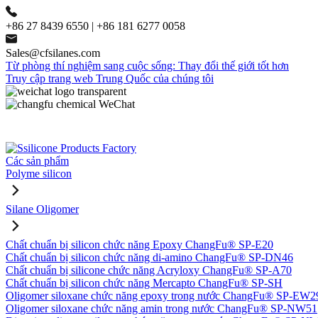
+86 27 8439 6550 | +86 181 6277 0058
Sales@cfsilanes.com
Từ phòng thí nghiệm sang cuộc sống: Thay đổi thế giới tốt hơn
Truy cập trang web Trung Quốc của chúng tôi
Các sản phẩm
Polyme silicon
Silane Oligomer
Chất chuẩn bị silicon chức năng Epoxy ChangFu® SP-E20
Chất chuẩn bị silicon chức năng di-amino ChangFu® SP-DN46
Chất chuẩn bị silicone chức năng Acryloxy ChangFu® SP-A70
Chất chuẩn bị silicon chức năng Mercapto ChangFu® SP-SH
Oligomer siloxane chức năng epoxy trong nước ChangFu® SP-EW2
Oligomer siloxane chức năng amin trong nước ChangFu® SP-NW51