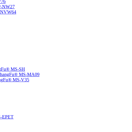
W76
SP-NW27
SP-NVW64
angFu® MS-SH
e -ChangFu® MS-MA09
ChangFu® MS-V35
MS-EPET