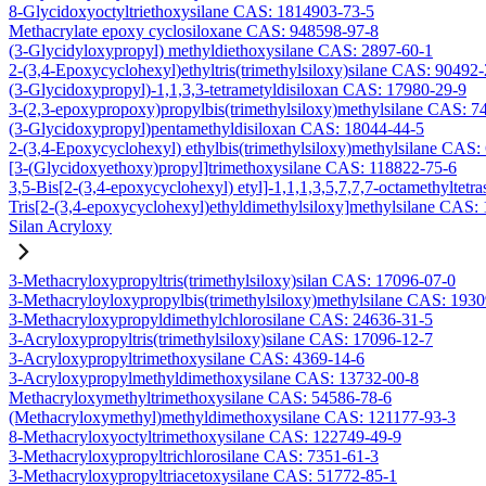
8-Glycidoxyoctyltriethoxysilane CAS: 1814903-73-5
Methacrylate epoxy cyclosiloxane CAS: 948598-97-8
(3-Glycidyloxypropyl) methyldiethoxysilane CAS: 2897-60-1
2-(3,4-Epoxycyclohexyl)ethyltris(trimethylsiloxy)silane CAS: 90492
(3-Glycidoxypropyl)-1,1,3,3-tetrametyldisiloxan CAS: 17980-29-9
3-(2,3-epoxypropoxy)propylbis(trimethylsiloxy)methylsilane CAS: 7
(3-Glycidoxypropyl)pentamethyldisiloxan CAS: 18044-44-5
2-(3,4-Epoxycyclohexyl) ethylbis(trimethylsiloxy)methylsilane CAS:
[3-(Glycidoxyethoxy)propyl]trimethoxysilane CAS: 118822-75-6
3,5-Bis[2-(3,4-epoxycyclohexyl) etyl]-1,1,1,3,5,7,7,7-octamethyltetra
Tris[2-(3,4-epoxycyclohexyl)ethyldimethylsiloxy]methylsilane CAS:
Silan Acryloxy
3-Methacryloxypropyltris(trimethylsiloxy)silan CAS: 17096-07-0
3-Methacryloyloxypropylbis(trimethylsiloxy)methylsilane CAS: 193
3-Methacryloxypropyldimethylchlorosilane CAS: 24636-31-5
3-Acryloxypropyltris(trimethylsiloxy)silane CAS: 17096-12-7
3-Acryloxypropyltrimethoxysilane CAS: 4369-14-6
3-Acryloxypropylmethyldimethoxysilane CAS: 13732-00-8
Methacryloxymethyltrimethoxysilane CAS: 54586-78-6
(Methacryloxymethyl)methyldimethoxysilane CAS: 121177-93-3
8-Methacryloxyoctyltrimethoxysilane CAS: 122749-49-9
3-Methacryloxypropyltrichlorosilane CAS: 7351-61-3
3-Methacryloxypropyltriacetoxysilane CAS: 51772-85-1