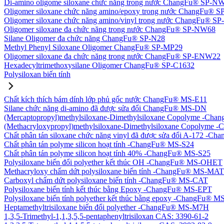
Di-amino oligome siloxane chức năng trong nước ChangFu® SP-N
Oligomer siloxane chức năng amino/epoxy trong nước ChangFu® 
Oligomer siloxane chức năng amino/vinyl trong nước ChangFu® 
Oligomer siloxane đa chức năng trong nước ChangFu® SP-NW68
Silane Oligomer đa chức năng ChangFu® SP-N28
Methyl Phenyl Siloxane Oligomer ChangFu® SP-MP29
Oligomer siloxane đa chức năng trong nước ChangFu® SP-ENW22
Hexadecyltrimethoxysilane Oligomer ChangFu® SP-C1632
Polysiloxan biến tính
Chất kích thích bám dính lớp phủ gốc nước ChangFu® MS-E11
Silane chức năng di-amino đã được sửa đổi ChangFu® MS-DN
(Mercaptopropyl)methylsiloxane-Dimethylsiloxane Copolyme -Ch
(Methacryloxypropyl)methylsiloxane-Dimethylsiloxane Copolym
Chất phân tán siloxane chức năng vinyl đã được sửa đổi A-172 -
Chất phân tán polyme silicon hoạt tính -ChangFu® MS-S24
Chất phân tán polyme silicon hoạt tính 40% -ChangFu® MS-S25
Polysiloxane biến đổi polyether kết thúc OH -ChangFu® MS-OHET
Methacryloxy chấm dứt polysiloxane biến tính -ChangFu® MS-MAT
Carboxyl chấm dứt polysiloxane biến tính -ChangFu® MS-CAT
Polysiloxane biến tính kết thúc bằng Epoxy -ChangFu® MS-EPT
Polysiloxane biến tính polyether kết thúc bằng epoxy -ChangFu® 
Heptamethyltrisiloxane biến đổi polyether -ChangFu® MS-M7H
1,3,5-Trimethyl-1,1,3,5,5-pentaphenyltrisiloxan CAS: 3390-61-2