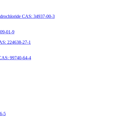
ydrochloride CAS: 34937-00-3
709-01-9
AS: 224638-27-1
 CAS: 99740-64-4
06-5