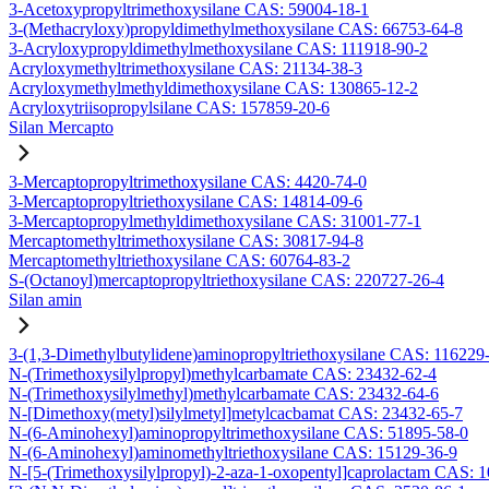
3-Acetoxypropyltrimethoxysilane CAS: 59004-18-1
3-(Methacryloxy)propyldimethylmethoxysilane CAS: 66753-64-8
3-Acryloxypropyldimethylmethoxysilane CAS: 111918-90-2
Acryloxymethyltrimethoxysilane CAS: 21134-38-3
Acryloxymethylmethyldimethoxysilane CAS: 130865-12-2
Acryloxytriisopropylsilane CAS: 157859-20-6
Silan Mercapto
3-Mercaptopropyltrimethoxysilane CAS: 4420-74-0
3-Mercaptopropyltriethoxysilane CAS: 14814-09-6
3-Mercaptopropylmethyldimethoxysilane CAS: 31001-77-1
Mercaptomethyltrimethoxysilane CAS: 30817-94-8
Mercaptomethyltriethoxysilane CAS: 60764-83-2
S-(Octanoyl)mercaptopropyltriethoxysilane CAS: 220727-26-4
Silan amin
3-(1,3-Dimethylbutylidene)aminopropyltriethoxysilane CAS: 116229
N-(Trimethoxysilylpropyl)methylcarbamate CAS: 23432-62-4
N-(Trimethoxysilylmethyl)methylcarbamate CAS: 23432-64-6
N-[Dimethoxy(metyl)silylmetyl]metylcacbamat CAS: 23432-65-7
N-(6-Aminohexyl)aminopropyltrimethoxysilane CAS: 51895-58-0
N-(6-Aminohexyl)aminomethyltriethoxysilane CAS: 15129-36-9
N-[5-(Trimethoxysilylpropyl)-2-aza-1-oxopentyl]caprolactam CAS: 