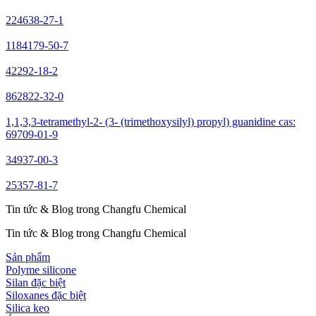
224638-27-1
1184179-50-7
42292-18-2
862822-32-0
1,1,3,3-tetramethyl-2- (3- (trimethoxysilyl) propyl) guanidine cas:
69709-01-9
34937-00-3
25357-81-7
Tin tức & Blog trong Changfu Chemical
Tin tức & Blog trong Changfu Chemical
Sản phẩm
Polyme silicone
Silan đặc biệt
Siloxanes đặc biệt
Silica keo