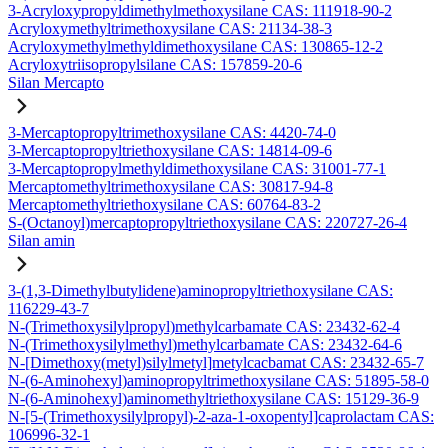
3-Acryloxypropyldimethylmethoxysilane CAS: 111918-90-2
Acryloxymethyltrimethoxysilane CAS: 21134-38-3
Acryloxymethylmethyldimethoxysilane CAS: 130865-12-2
Acryloxytriisopropylsilane CAS: 157859-20-6
Silan Mercapto
3-Mercaptopropyltrimethoxysilane CAS: 4420-74-0
3-Mercaptopropyltriethoxysilane CAS: 14814-09-6
3-Mercaptopropylmethyldimethoxysilane CAS: 31001-77-1
Mercaptomethyltrimethoxysilane CAS: 30817-94-8
Mercaptomethyltriethoxysilane CAS: 60764-83-2
S-(Octanoyl)mercaptopropyltriethoxysilane CAS: 220727-26-4
Silan amin
3-(1,3-Dimethylbutylidene)aminopropyltriethoxysilane CAS:
116229-43-7
N-(Trimethoxysilylpropyl)methylcarbamate CAS: 23432-62-4
N-(Trimethoxysilylmethyl)methylcarbamate CAS: 23432-64-6
N-[Dimethoxy(metyl)silylmetyl]metylcacbamat CAS: 23432-65-7
N-(6-Aminohexyl)aminopropyltrimethoxysilane CAS: 51895-58-0
N-(6-Aminohexyl)aminomethyltriethoxysilane CAS: 15129-36-9
N-[5-(Trimethoxysilylpropyl)-2-aza-1-oxopentyl]caprolactam CAS:
106996-32-1