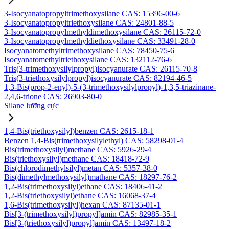
3-Isocyanatopropyltrimethoxysilane CAS: 15396-00-6
3-Isocyanatopropyltriethoxysilane CAS: 24801-88-5
3-Isocyanatopropylmethyldimethoxysilane CAS: 26115-72-0
3-Isocyanatopropylmethyldiethoxysilane CAS: 33491-28-0
Isocyanatomethyltrimethoxysilane CAS: 78450-75-6
Isocyanatomethyltriethoxysilane CAS: 132112-76-6
Tris(3-trimethoxysilylpropyl)isocyanurate CAS: 26115-70-8
Tris(3-triethoxysilylpropyl)isocyanurate CAS: 82194-46-5
1,3-Bis(prop-2-enyl)-5-(3-trimethoxysilylpropyl)-1,3,5-triazinane-
2,4,6-trione CAS: 26903-80-0
Silane lưỡng cực
1,4-Bis(triethoxysilyl)benzen CAS: 2615-18-1
Benzen 1,4-Bis(trimethoxysilylethyl) CAS: 58298-01-4
Bis(trimethoxysilyl)methane CAS: 5926-29-4
Bis(triethoxysilyl)methane CAS: 18418-72-9
Bis(chlorodimethylsilyl)metan CAS: 5357-38-0
Bis(dimethylmethoxysilyl)mathane CAS: 18297-76-2
1,2-Bis(trimethoxysilyl)ethane CAS: 18406-41-2
1,2-Bis(triethoxysilyl)ethane CAS: 16068-37-4
1,6-Bis(trimethoxysilyl)hexan CAS: 87135-01-1
Bis[3-(trimethoxysilyl)propyl]amin CAS: 82985-35-1
Bis[3-(triethoxysilyl)propyl]amin CAS: 13497-18-2