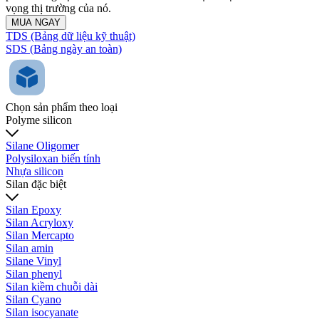
vọng thị trường của nó.
MUA NGAY
TDS (Bảng dữ liệu kỹ thuật)
SDS (Bảng ngày an toàn)
Chọn sản phẩm theo loại
Polyme silicon
Silane Oligomer
Polysiloxan biến tính
Nhựa silicon
Silan đặc biệt
Silan Epoxy
Silan Acryloxy
Silan Mercapto
Silan amin
Silane Vinyl
Silan phenyl
Silan kiềm chuỗi dài
Silan Cyano
Silan isocyanate