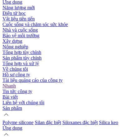
Ứng dụng
Năng lượng mới
Điện tử học
Vật liệu tiên tiến
Cuộc sống và chăm sóc sức khỏe
Nhà và cuộc sống
Bảo vệ môi trường
Xây dựng
Nông nghiệp
Tổng hợp tùy chỉnh
Sản phẩm tùy chỉnh
Tổng hợp và xử lý
Về chúng tôi
Hồ sơ công ty
Tài liệu quảng cáo của công ty
Nhanh
Tin tức công ty
Bài viết
Liên hệ với chúng tôi
Sản phẩm
Polyme silicone
Silan đặc biệt
Siloxanes đặc biệt
Silica keo
Ứng dụng