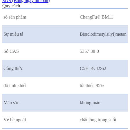
SDS (Bảng ngày an toàn)
Quy cách
số sản phẩm
ChangFu® BM11
Sự miêu tả
Bis(clodimetylsilyl)metan
Số CAS
5357-38-0
Công thức
C5H14Cl2Si2
độ tinh khiết
tối thiểu 95%
Màu sắc
không màu
Vẻ bề ngoài
chất lỏng trong suốt