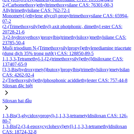
2-(Carbomethoxy)ethyltrimethoxysilane CAS: 76301-00-3
Allyltrimethylsilane CAS: 762-72-1
Monometyl (ethylene glycol) propyltrimethoxysilane CAS: 65994-
07-2
(2-(Trimethoxysilyl)ethyl) axit photphonic, dimethyl ester CAS:
20728-21-6
3-(2-hydroxyethoxy)propylbis(trimethylsiloxy)methylsilane CAS:
23785-50-4
Muối trisodium N-(Trimethoxysilylpropyl)ethylenediamine triacetate
(dung dịch 35% trong nước) CAS: 128850-89-5
1,1,3,3-Tetramethyl-1-[2-(trimethoxysilyl)ethyl]disiloxane CAS:
137407-65-9
[3,3-Bis(hydroxymetyl)butoxy]propylbis(trimethylsiloxy)metylsilan
CAS: 4262-92-4
2-(Triethoxysilyl)ethylphosphonic aciddiethylester CAS: 757-44-8
Siloxan đặc biệt
Siloxan hai đầu
1,3-Bis(3-glycidoxypropyl)-1,1,3,3-tetrametyldisiloxan CAS: 126-
80-7
1,3-Bis[2-(3,4-epoxycyclohexyl)etyl]-1,1,3,3-tetramethyldisiloxan
CAS: 18724-32-8