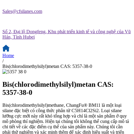
Sales@cfsilanes.com
Số 2, Đại lộ Dongfeng, Khu phát triển kinh tế và công nghệ của Vũ
Hán, Tỉnh Hubei
Home
/
Bis(chlorodimethylsilyl)metan CAS: 5357-38-0
Bis(chlorodimethylsilyl)metan CAS:
5357-38-0
Bis(chlorodimethylsilyl)methane, ChangFu® BM11 là một loại
silane đặc biệt có công thức phân tử C5H14Cl2Si2. Loại silane
lưỡng cực mới này rất khó tổng hợp và chỉ là một sản phẩm ở quy
mô phòng thí nghiệm. Hiện tại chúng tôi không thể cung cấp mô tả
chi tiết về các đặc điểm cụ thể của sản phẩm này. Chúng tôi cần
phải thử nghiệm và xác minh thêm để xác định hiệu suất và triển