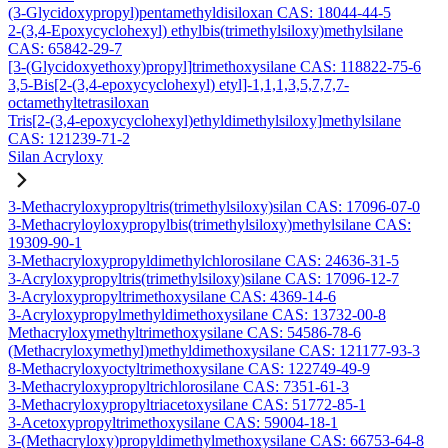
(3-Glycidoxypropyl)pentamethyldisiloxan CAS: 18044-44-5
2-(3,4-Epoxycyclohexyl) ethylbis(trimethylsiloxy)methylsilane
CAS: 65842-29-7
[3-(Glycidoxyethoxy)propyl]trimethoxysilane CAS: 118822-75-6
3,5-Bis[2-(3,4-epoxycyclohexyl) etyl]-1,1,1,3,5,7,7,7-
octamethyltetrasiloxan
Tris[2-(3,4-epoxycyclohexyl)ethyldimethylsiloxy]methylsilane
CAS: 121239-71-2
Silan Acryloxy
3-Methacryloxypropyltris(trimethylsiloxy)silan CAS: 17096-07-0
3-Methacryloyloxypropylbis(trimethylsiloxy)methylsilane CAS:
19309-90-1
3-Methacryloxypropyldimethylchlorosilane CAS: 24636-31-5
3-Acryloxypropyltris(trimethylsiloxy)silane CAS: 17096-12-7
3-Acryloxypropyltrimethoxysilane CAS: 4369-14-6
3-Acryloxypropylmethyldimethoxysilane CAS: 13732-00-8
Methacryloxymethyltrimethoxysilane CAS: 54586-78-6
(Methacryloxymethyl)methyldimethoxysilane CAS: 121177-93-3
8-Methacryloxyoctyltrimethoxysilane CAS: 122749-49-9
3-Methacryloxypropyltrichlorosilane CAS: 7351-61-3
3-Methacryloxypropyltriacetoxysilane CAS: 51772-85-1
3-Acetoxypropyltrimethoxysilane CAS: 59004-18-1
3-(Methacryloxy)propyldimethylmethoxysilane CAS: 66753-64-8