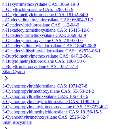
n-Hexyltrimethoxysilane CAS: 3069-19-0
n-Octyltrichlorosilane CAS: 5283-66-9
n-Octyldimethylchlorosilane CAS: 18162-84-0
n-Dodecyldimethylchlorosilane CAS: 66604-31-7
n-Octadecyltrichlorosilane CAS: 112-04-9
n-Hexadecyltrimethoxysilane CAS: 16415-12-6
n-Octadecyltrimethoxysilane CAS: 3069-42-9
n-Octadecyltriethoxysilane CAS: 7399-00-0
n-Octadecyldimethylchlorosilane CAS: 18643-08-8
n-Octadecyldiisobutylchlorosilane CAS: 162578-86-1
n-Butyldimethylmethoxysilane CAS: 64712-50-1
n-Butyldimethylchlorosilane CAS: 1000-50-6
n-Butyltrimethoxysilane CAS: 1067-57-8
Silan Cyano
3-Cyanopropyltrichlorosilane CAS: 1071-27-8
3-Cyanopropyltrimethoxysilane CAS: 55453-24-2
3-Cyanopropyltriethoxysilane CAS: 1067-47-6
3-Cyanopropylmethyldichlorosilane CAS: 1190-16-5
3-Cyanopropylmethyldimethoxysilane CAS: 153723-40-1
3-Cyanopropyldimethylchlorosilane CAS: 18156-15-5
2-Cyanoethyltrimethoxysilane CAS: 2526-62-7
Silan isocyanate