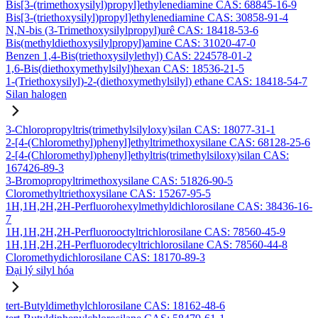
Bis[3-(trimethoxysilyl)propyl]ethylenediamine CAS: 68845-16-9
Bis[3-(triethoxysilyl)propyl]ethylenediamine CAS: 30858-91-4
N,N-bis (3-Trimethoxysilylpropyl)urê CAS: 18418-53-6
Bis(methyldiethoxysilylpropyl)amine CAS: 31020-47-0
Benzen 1,4-Bis(triethoxysilylethyl) CAS: 224578-01-2
1,6-Bis(diethoxymethylsilyl)hexan CAS: 18536-21-5
1-(Triethoxysilyl)-2-(diethoxymethylsilyl) ethane CAS: 18418-54-7
Silan halogen
3-Chloropropyltris(trimethylsilyloxy)silan CAS: 18077-31-1
2-[4-(Chloromethyl)phenyl]ethyltrimethoxysilane CAS: 68128-25-6
2-[4-(Chloromethyl)phenyl]ethyltris(trimethylsiloxy)silan CAS:
167426-89-3
3-Bromopropyltrimethoxysilane CAS: 51826-90-5
Cloromethyltriethoxysilane CAS: 15267-95-5
1H,1H,2H,2H-Perfluorohexylmethyldichlorosilane CAS: 38436-16-
7
1H,1H,2H,2H-Perfluorooctyltrichlorosilane CAS: 78560-45-9
1H,1H,2H,2H-Perfluorodecyltrichlorosilane CAS: 78560-44-8
Cloromethydichlorosilane CAS: 18170-89-3
Đại lý silyl hóa
tert-Butyldimethylchlorosilane CAS: 18162-48-6