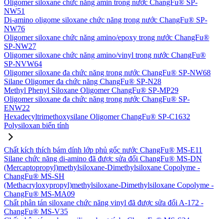
Oligomer siloxane chức năng amin trong nước ChangFu® SP-
NW51
Di-amino oligome siloxane chức năng trong nước ChangFu® SP-
NW76
Oligomer siloxane chức năng amino/epoxy trong nước ChangFu®
SP-NW27
Oligomer siloxane chức năng amino/vinyl trong nước ChangFu®
SP-NVW64
Oligomer siloxane đa chức năng trong nước ChangFu® SP-NW68
Silane Oligomer đa chức năng ChangFu® SP-N28
Methyl Phenyl Siloxane Oligomer ChangFu® SP-MP29
Oligomer siloxane đa chức năng trong nước ChangFu® SP-
ENW22
Hexadecyltrimethoxysilane Oligomer ChangFu® SP-C1632
Polysiloxan biến tính
Chất kích thích bám dính lớp phủ gốc nước ChangFu® MS-E11
Silane chức năng di-amino đã được sửa đổi ChangFu® MS-DN
(Mercaptopropyl)methylsiloxane-Dimethylsiloxane Copolyme -
ChangFu® MS-SH
(Methacryloxypropyl)methylsiloxane-Dimethylsiloxane Copolyme -
ChangFu® MS-MA09
Chất phân tán siloxane chức năng vinyl đã được sửa đổi A-172 -
ChangFu® MS-V35