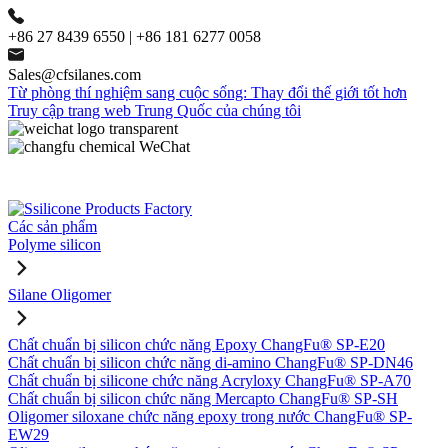
+86 27 8439 6550 | +86 181 6277 0058
Sales@cfsilanes.com
Từ phòng thí nghiệm sang cuộc sống: Thay đổi thế giới tốt hơn
Truy cập trang web Trung Quốc của chúng tôi
Các sản phẩm
Polyme silicon
Silane Oligomer
Chất chuẩn bị silicon chức năng Epoxy ChangFu® SP-E20
Chất chuẩn bị silicon chức năng di-amino ChangFu® SP-DN46
Chất chuẩn bị silicone chức năng Acryloxy ChangFu® SP-A70
Chất chuẩn bị silicon chức năng Mercapto ChangFu® SP-SH
Oligomer siloxane chức năng epoxy trong nước ChangFu® SP-
EW29