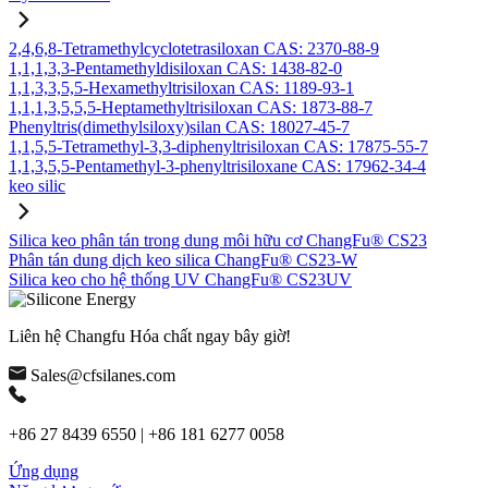
2,4,6,8-Tetramethylcyclotetrasiloxan CAS: 2370-88-9
1,1,1,3,3-Pentamethyldisiloxan CAS: 1438-82-0
1,1,3,3,5,5-Hexamethyltrisiloxan CAS: 1189-93-1
1,1,1,3,5,5,5-Heptamethyltrisiloxan CAS: 1873-88-7
Phenyltris(dimethylsiloxy)silan CAS: 18027-45-7
1,1,5,5-Tetramethyl-3,3-diphenyltrisiloxan CAS: 17875-55-7
1,1,3,5,5-Pentamethyl-3-phenyltrisiloxane CAS: 17962-34-4
keo silic
Silica keo phân tán trong dung môi hữu cơ ChangFu® CS23
Phân tán dung dịch keo silica ChangFu® CS23-W
Silica keo cho hệ thống UV ChangFu® CS23UV
Liên hệ Changfu Hóa chất ngay bây giờ!
Sales@cfsilanes.com
+86 27 8439 6550 | +86 181 6277 0058
Ứng dụng