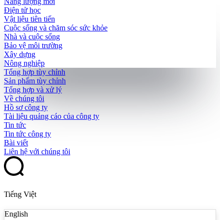
Năng lượng mới
Điện tử học
Vật liệu tiên tiến
Cuộc sống và chăm sóc sức khỏe
Nhà và cuộc sống
Bảo vệ môi trường
Xây dựng
Nông nghiệp
Tổng hợp tùy chỉnh
Sản phẩm tùy chỉnh
Tổng hợp và xử lý
Về chúng tôi
Hồ sơ công ty
Tài liệu quảng cáo của công ty
Tin tức
Tin tức công ty
Bài viết
Liên hệ với chúng tôi
Tiếng Việt
English