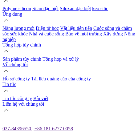
Polyme silicon
Silan đặc biệt
Siloxan đặc biệt
keo silic
Ứng dụng
Năng lượng mới
Điện tử học
Vật liệu tiên tiến
Cuộc sống và chăm
sóc sức khỏe
Nhà và cuộc sống
Bảo vệ môi trường
Xây dựng
Nông
nghiệp
Tổng hợp tùy chỉnh
Sản phẩm tùy chỉnh
Tổng hợp và xử lý
Về chúng tôi
Hồ sơ công ty
Tài liệu quảng cáo của công ty
Tin tức
Tin tức công ty
Bài viết
Liên hệ với chúng tôi
027-84396550 | +86 181 6277 0058