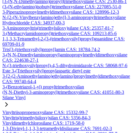
[3-(N,N-Dimethylamino)propyl]trimethoxysilane CAS: 2530-86-1
(3-(N-ethylamino)isobutyl)trimethoxysilane CAS: 227085-51-0
3-Piperazinopropylmethyldimethoxysilane CAS: 128996-12-3
N-[2-(N-Vinylbenzylamino)ethyl]-3-aminopropyltrimethoxysilane
Hydrochloride CAS: 34937-00-3
3-Aminopropyltris(trimethylsiloxy)silane CAS: 25357-81-7
3-(Methacrylamidopropyl)triethoxysilane CAS: 109213-85-6
1,1,3,3-Tetramethyl-2-(3-(trimethoxysilyl)propyl)guanidine CAS:
69709-01-9
Tris[3-(triethoxysilyl)propyl]amin CAS: 18784-74-2
3-(N,N-Dimethylaminopropyl)aminopropylmethyldimethoxysilane
CAS: 224638-27-1
N-(3-triethoxysilylpropyl)-4,5-dihydroimidazole CAS: 58068-97-6
Este 3-(Triethoxysilyl)propylaspartic dietyl este
3-[2-(2-Aminoethylamino)ethylamino]propylmethyldimethoxysilane
CAS: 99740-64-4
3-(Benzotriazol-1-yl) propyltrimethoxysilan
(N,N-Diethyl-3-aminopropyl)trimethoxysilane CAS: 41051-80-3
Silane Vinyl
Vinyltriisopropenoxysilane CAS: 15332-99-7
Vinyltris(trimethylsiloxy)silan CAS: 5356-84-3
Vinyldimethylchlorosilane CAS: 1719-58-0
1,3-Divinyl-1,1,3,3-tetramethyldisilazane CAS: 7691-02-3