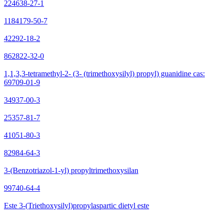
224638-27-1
1184179-50-7
42292-18-2
862822-32-0
1,1,3,3-tetramethyl-2- (3- (trimethoxysilyl) propyl) guanidine cas:
69709-01-9
34937-00-3
25357-81-7
41051-80-3
82984-64-3
3-(Benzotriazol-1-yl) propyltrimethoxysilan
99740-64-4
Este 3-(Triethoxysilyl)propylaspartic dietyl este