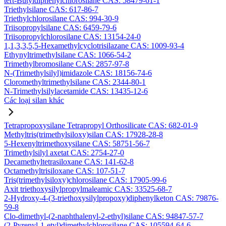
tert-Butyldiphenylchlorosilane CAS: 58479-61-1
Triethylsilane CAS: 617-86-7
Triethylchlorosilane CAS: 994-30-9
Triisopropylsilane CAS: 6459-79-6
Triisopropylchlorosilane CAS: 13154-24-0
1,1,3,3,5,5-Hexamethylcyclotrisilazane CAS: 1009-93-4
Ethynyltrimethylsilane CAS: 1066-54-2
Trimethylbromosilane CAS: 2857-97-8
N-(Trimethylsilyl)imidazole CAS: 18156-74-6
Cloromethyltrimethylsilane CAS: 2344-80-1
N-Trimethylsilylacetamide CAS: 13435-12-6
Các loại silan khác
Tetrapropoxysilane Tetrapropyl Orthosilicate CAS: 682-01-9
Methyltris(trimethylsiloxy)silan CAS: 17928-28-8
5-Hexenyltrimethoxysilane CAS: 58751-56-7
Trimethylsilyl axetat CAS: 2754-27-0
Decamethyltetrasiloxane CAS: 141-62-8
Octamethyltrisiloxane CAS: 107-51-7
Tris(trimethylsiloxy)chlorosilane CAS: 17905-99-6
Axit triethoxysilylpropylmaleamic CAS: 33525-68-7
2-Hydroxy-4-(3-triethoxysilylpropoxy)diphenylketon CAS: 79876-
59-8
Clo-dimethyl-(2-naphthalenyl-2-ethyl)silane CAS: 94847-57-7
(2-Pyrenyl-1-etyl)dimethylchlorosilane CAS: 105594-64-6