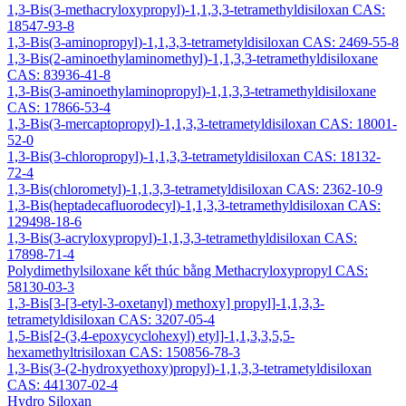
1,3-Bis(3-methacryloxypropyl)-1,1,3,3-tetramethyldisiloxan CAS:
18547-93-8
1,3-Bis(3-aminopropyl)-1,1,3,3-tetrametyldisiloxan CAS: 2469-55-8
1,3-Bis(2-aminoethylaminomethyl)-1,1,3,3-tetramethyldisiloxane
CAS: 83936-41-8
1,3-Bis(3-aminoethylaminopropyl)-1,1,3,3-tetramethyldisiloxane
CAS: 17866-53-4
1,3-Bis(3-mercaptopropyl)-1,1,3,3-tetrametyldisiloxan CAS: 18001-
52-0
1,3-Bis(3-chloropropyl)-1,1,3,3-tetrametyldisiloxan CAS: 18132-
72-4
1,3-Bis(chlorometyl)-1,1,3,3-tetrametyldisiloxan CAS: 2362-10-9
1,3-Bis(heptadecafluorodecyl)-1,1,3,3-tetramethyldisiloxan CAS:
129498-18-6
1,3-Bis(3-acryloxypropyl)-1,1,3,3-tetramethyldisiloxan CAS:
17898-71-4
Polydimethylsiloxane kết thúc bằng Methacryloxypropyl CAS:
58130-03-3
1,3-Bis[3-[3-etyl-3-oxetanyl) methoxy] propyl]-1,1,3,3-
tetrametyldisiloxan CAS: 3207-05-4
1,5-Bis[2-(3,4-epoxycyclohexyl) etyl]-1,1,3,3,5,5-
hexamethyltrisiloxan CAS: 150856-78-3
1,3-Bis(3-(2-hydroxyethoxy)propyl)-1,1,3,3-tetrametyldisiloxan
CAS: 441307-02-4
Hydro Siloxan