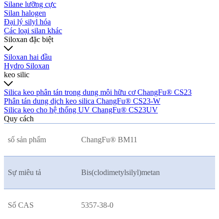
Silane lưỡng cực
Silan halogen
Đại lý silyl hóa
Các loại silan khác
Siloxan đặc biệt
Siloxan hai đầu
Hydro Siloxan
keo silic
Silica keo phân tán trong dung môi hữu cơ ChangFu® CS23
Phân tán dung dịch keo silica ChangFu® CS23-W
Silica keo cho hệ thống UV ChangFu® CS23UV
Quy cách
số sản phẩm
ChangFu® BM11
Sự miêu tả
Bis(clodimetylsilyl)metan
Số CAS
5357-38-0