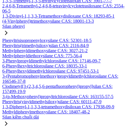
1,3,5-Trimethyl-1,3,5-trivinylcyclotrisiloxan CAS: 3901-77-7
2,4,6,8-Tetramethyl-2,4,6,8-tetravinylcyclotetrasiloxane CAS: 2554-
06-5
1,3-Divinyl-1,1,3,3-Tetramethoxydisiloxane CAS: 18293-85-1
(4-Vinylphenyl)trimethoxysilane CAS: 18001-13-3
Silan phenyl
Phenyltrisisopropenyloxysilane CAS: 52301-18-5
Phenyltris(trimethylsiloxy)silan CAS: 2116-84-9
Methylphenyldimethoxysilane CAS: 3027-21-2
Methylphenyldiethoxysilane CAS: 775-56-4
3-Phenylpropyldimethylchlorosilane CAS: 17146-09-7
6-Phenylhexyltrichlorosilane CAS: 18035-33-1
6-Phenylhexyldimethylchlorosilane CAS: 97451-53-1
3-(Pentabromophenylmethoxy)propyldimethylchlorosilane CAS:
166546-37-8
Clodimetyl[3-(2,3,4,5,6-pentafluorophenyl)propyl]silan CAS:
157499-19-9
3-(p-Methoxyphenyl)propyltrichlorosilane CAS: 163155-57-5
Phenyltris(vinyldimethylsiloxy)silane CAS: 60111-47-9
1,3-Diphenyl-1,1,3,3-tetramethoxydisiloxan CAS: 17938-09-9
Methyldiphenylmethoxysilane CAS: 18407-48-2
Silan kiềm chuỗi dài