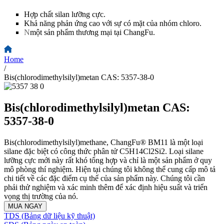
Hợp chất silan lưỡng cực.
Khả năng phản ứng cao với sự có mặt của nhóm chloro.
N
một sản phẩm thương mại tại ChangFu.
Home
/
Bis(chlorodimethylsilyl)metan CAS: 5357-38-0
Bis(chlorodimethylsilyl)metan CAS:
5357-38-0
Bis(chlorodimethylsilyl)methane, ChangFu® BM11 là một loại
silane đặc biệt có công thức phân tử C5H14Cl2Si2. Loại silane
lưỡng cực mới này rất khó tổng hợp và chỉ là một sản phẩm ở quy
mô phòng thí nghiệm. Hiện tại chúng tôi không thể cung cấp mô tả
chi tiết về các đặc điểm cụ thể của sản phẩm này. Chúng tôi cần
phải thử nghiệm và xác minh thêm để xác định hiệu suất và triển
vọng thị trường của nó.
MUA NGAY
TDS (Bảng dữ liệu kỹ thuật)