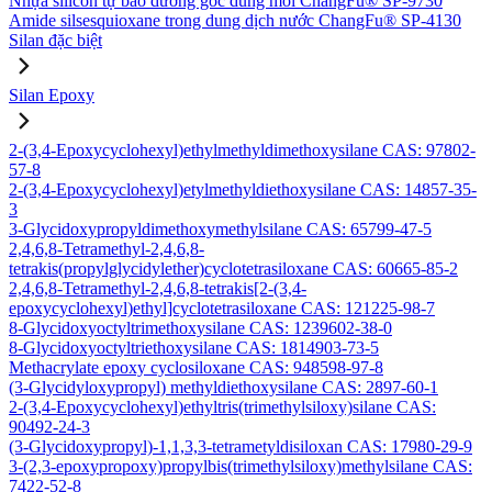
Nhựa silicon tự bảo dưỡng gốc dung môi ChangFu® SP-9730
Amide silsesquioxane trong dung dịch nước ChangFu® SP-4130
Silan đặc biệt
Silan Epoxy
2-(3,4-Epoxycyclohexyl)ethylmethyldimethoxysilane CAS: 97802-
57-8
2-(3,4-Epoxycyclohexyl)etylmethyldiethoxysilane CAS: 14857-35-
3
3-Glycidoxypropyldimethoxymethylsilane CAS: 65799-47-5
2,4,6,8-Tetramethyl-2,4,6,8-
tetrakis(propylglycidylether)cyclotetrasiloxane CAS: 60665-85-2
2,4,6,8-Tetramethyl-2,4,6,8-tetrakis[2-(3,4-
epoxycyclohexyl)ethyl]cyclotetrasiloxane CAS: 121225-98-7
8-Glycidoxyoctyltrimethoxysilane CAS: 1239602-38-0
8-Glycidoxyoctyltriethoxysilane CAS: 1814903-73-5
Methacrylate epoxy cyclosiloxane CAS: 948598-97-8
(3-Glycidyloxypropyl) methyldiethoxysilane CAS: 2897-60-1
2-(3,4-Epoxycyclohexyl)ethyltris(trimethylsiloxy)silane CAS:
90492-24-3
(3-Glycidoxypropyl)-1,1,3,3-tetrametyldisiloxan CAS: 17980-29-9
3-(2,3-epoxypropoxy)propylbis(trimethylsiloxy)methylsilane CAS:
7422-52-8