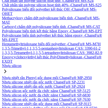
Chất phân tán polyme silicon hoạt tính -ChangFu® MS-S24
Chất phân tán polyme silicon hoạt tính 40% -ChangFu® MS-S25
Polysiloxane biến đổi polyether kết thúc OH -ChangFu® MS-
OHET
Methacryloxy chấm dứt polysiloxane biến tính -ChangFu® MS-
MAT
Carboxyl chấm dứt polysiloxane biến tính -ChangFu® MS-CAT
Polysiloxane biến tính kết thúc bằng Epoxy -ChangFu® MS-EPT
Polysiloxane biến tính polyether kết thúc bằng epoxy -ChangFu®
MS-EPET
Heptamethyltrisiloxane biến đổi polyether -ChangFu® MS-M7H
1,3,5-Trimethyl-1,1,3,5,5-pentaphenyltrisiloxan CAS: 3390-61-2
1,3,3,5-Tetramethyl-1,1,5,5-tetraphenyltrisiloxan CAS: 3982-82-9
Epoxycyclohexylethyl kết thúc PolyDimethylsiloxan -ChangFu®
EXDT
Nhựa silicon
Nhựa nhiệt rắn Phenyl gốc dung môi ChangFu® MP-2950
Nhựa silicone nhiệt rắn gốc nước ChangFu® SP-2231
Nhựa silicone nhiệt rắn gốc nước ChangFu® SP-2924
Nhựa silicon gốc nước đa chức năng ChangFu® SP-5125
Nhựa silicon gốc nước đa chức năng ChangFu® SP-6830
Nhựa silicon gốc nước đa chức năng ChangFu® SP-7630
Nhựa silicone nhiệt rắn gốc dung môi ChangFu® SP-9115