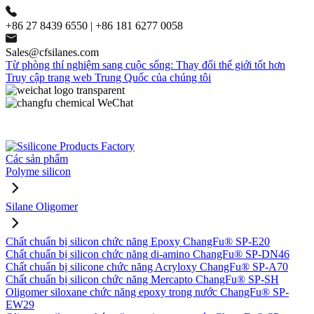
+86 27 8439 6550 | +86 181 6277 0058
Sales@cfsilanes.com
Từ phòng thí nghiệm sang cuộc sống: Thay đổi thế giới tốt hơn
Truy cập trang web Trung Quốc của chúng tôi
Các sản phẩm
Polyme silicon
Silane Oligomer
Chất chuẩn bị silicon chức năng Epoxy ChangFu® SP-E20
Chất chuẩn bị silicon chức năng di-amino ChangFu® SP-DN46
Chất chuẩn bị silicone chức năng Acryloxy ChangFu® SP-A70
Chất chuẩn bị silicon chức năng Mercapto ChangFu® SP-SH
Oligomer siloxane chức năng epoxy trong nước ChangFu® SP-
EW29