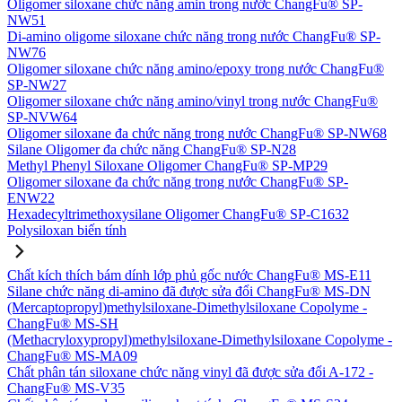
Oligomer siloxane chức năng amin trong nước ChangFu® SP-
NW51
Di-amino oligome siloxane chức năng trong nước ChangFu® SP-
NW76
Oligomer siloxane chức năng amino/epoxy trong nước ChangFu®
SP-NW27
Oligomer siloxane chức năng amino/vinyl trong nước ChangFu®
SP-NVW64
Oligomer siloxane đa chức năng trong nước ChangFu® SP-NW68
Silane Oligomer đa chức năng ChangFu® SP-N28
Methyl Phenyl Siloxane Oligomer ChangFu® SP-MP29
Oligomer siloxane đa chức năng trong nước ChangFu® SP-
ENW22
Hexadecyltrimethoxysilane Oligomer ChangFu® SP-C1632
Polysiloxan biến tính
Chất kích thích bám dính lớp phủ gốc nước ChangFu® MS-E11
Silane chức năng di-amino đã được sửa đổi ChangFu® MS-DN
(Mercaptopropyl)methylsiloxane-Dimethylsiloxane Copolyme -
ChangFu® MS-SH
(Methacryloxypropyl)methylsiloxane-Dimethylsiloxane Copolyme -
ChangFu® MS-MA09
Chất phân tán siloxane chức năng vinyl đã được sửa đổi A-172 -
ChangFu® MS-V35