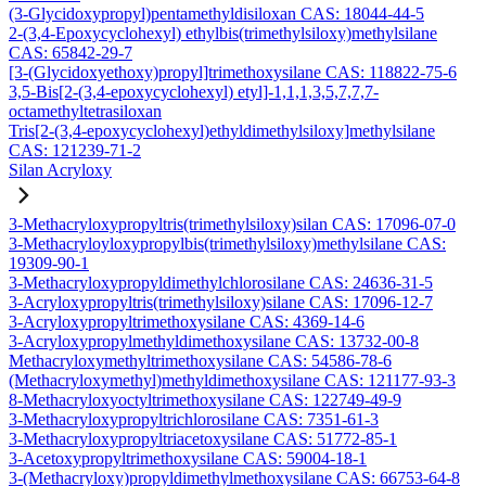
(3-Glycidoxypropyl)pentamethyldisiloxan CAS: 18044-44-5
2-(3,4-Epoxycyclohexyl) ethylbis(trimethylsiloxy)methylsilane
CAS: 65842-29-7
[3-(Glycidoxyethoxy)propyl]trimethoxysilane CAS: 118822-75-6
3,5-Bis[2-(3,4-epoxycyclohexyl) etyl]-1,1,1,3,5,7,7,7-
octamethyltetrasiloxan
Tris[2-(3,4-epoxycyclohexyl)ethyldimethylsiloxy]methylsilane
CAS: 121239-71-2
Silan Acryloxy
3-Methacryloxypropyltris(trimethylsiloxy)silan CAS: 17096-07-0
3-Methacryloyloxypropylbis(trimethylsiloxy)methylsilane CAS:
19309-90-1
3-Methacryloxypropyldimethylchlorosilane CAS: 24636-31-5
3-Acryloxypropyltris(trimethylsiloxy)silane CAS: 17096-12-7
3-Acryloxypropyltrimethoxysilane CAS: 4369-14-6
3-Acryloxypropylmethyldimethoxysilane CAS: 13732-00-8
Methacryloxymethyltrimethoxysilane CAS: 54586-78-6
(Methacryloxymethyl)methyldimethoxysilane CAS: 121177-93-3
8-Methacryloxyoctyltrimethoxysilane CAS: 122749-49-9
3-Methacryloxypropyltrichlorosilane CAS: 7351-61-3
3-Methacryloxypropyltriacetoxysilane CAS: 51772-85-1
3-Acetoxypropyltrimethoxysilane CAS: 59004-18-1
3-(Methacryloxy)propyldimethylmethoxysilane CAS: 66753-64-8