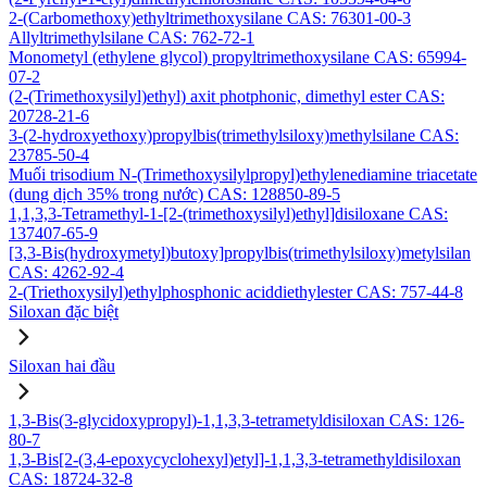
2-(Carbomethoxy)ethyltrimethoxysilane CAS: 76301-00-3
Allyltrimethylsilane CAS: 762-72-1
Monometyl (ethylene glycol) propyltrimethoxysilane CAS: 65994-
07-2
(2-(Trimethoxysilyl)ethyl) axit photphonic, dimethyl ester CAS:
20728-21-6
3-(2-hydroxyethoxy)propylbis(trimethylsiloxy)methylsilane CAS:
23785-50-4
Muối trisodium N-(Trimethoxysilylpropyl)ethylenediamine triacetate
(dung dịch 35% trong nước) CAS: 128850-89-5
1,1,3,3-Tetramethyl-1-[2-(trimethoxysilyl)ethyl]disiloxane CAS:
137407-65-9
[3,3-Bis(hydroxymetyl)butoxy]propylbis(trimethylsiloxy)metylsilan
CAS: 4262-92-4
2-(Triethoxysilyl)ethylphosphonic aciddiethylester CAS: 757-44-8
Siloxan đặc biệt
Siloxan hai đầu
1,3-Bis(3-glycidoxypropyl)-1,1,3,3-tetrametyldisiloxan CAS: 126-
80-7
1,3-Bis[2-(3,4-epoxycyclohexyl)etyl]-1,1,3,3-tetramethyldisiloxan
CAS: 18724-32-8