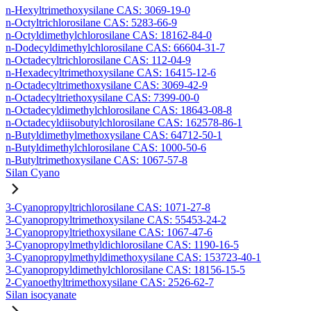
n-Hexyltrimethoxysilane CAS: 3069-19-0
n-Octyltrichlorosilane CAS: 5283-66-9
n-Octyldimethylchlorosilane CAS: 18162-84-0
n-Dodecyldimethylchlorosilane CAS: 66604-31-7
n-Octadecyltrichlorosilane CAS: 112-04-9
n-Hexadecyltrimethoxysilane CAS: 16415-12-6
n-Octadecyltrimethoxysilane CAS: 3069-42-9
n-Octadecyltriethoxysilane CAS: 7399-00-0
n-Octadecyldimethylchlorosilane CAS: 18643-08-8
n-Octadecyldiisobutylchlorosilane CAS: 162578-86-1
n-Butyldimethylmethoxysilane CAS: 64712-50-1
n-Butyldimethylchlorosilane CAS: 1000-50-6
n-Butyltrimethoxysilane CAS: 1067-57-8
Silan Cyano
3-Cyanopropyltrichlorosilane CAS: 1071-27-8
3-Cyanopropyltrimethoxysilane CAS: 55453-24-2
3-Cyanopropyltriethoxysilane CAS: 1067-47-6
3-Cyanopropylmethyldichlorosilane CAS: 1190-16-5
3-Cyanopropylmethyldimethoxysilane CAS: 153723-40-1
3-Cyanopropyldimethylchlorosilane CAS: 18156-15-5
2-Cyanoethyltrimethoxysilane CAS: 2526-62-7
Silan isocyanate