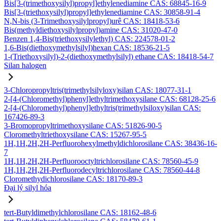
Bis[3-(trimethoxysilyl)propyl]ethylenediamine CAS: 68845-16-9
Bis[3-(triethoxysilyl)propyl]ethylenediamine CAS: 30858-91-4
N,N-bis (3-Trimethoxysilylpropyl)urê CAS: 18418-53-6
Bis(methyldiethoxysilylpropyl)amine CAS: 31020-47-0
Benzen 1,4-Bis(triethoxysilylethyl) CAS: 224578-01-2
1,6-Bis(diethoxymethylsilyl)hexan CAS: 18536-21-5
1-(Triethoxysilyl)-2-(diethoxymethylsilyl) ethane CAS: 18418-54-7
Silan halogen
3-Chloropropyltris(trimethylsilyloxy)silan CAS: 18077-31-1
2-[4-(Chloromethyl)phenyl]ethyltrimethoxysilane CAS: 68128-25-6
2-[4-(Chloromethyl)phenyl]ethyltris(trimethylsiloxy)silan CAS:
167426-89-3
3-Bromopropyltrimethoxysilane CAS: 51826-90-5
Cloromethyltriethoxysilane CAS: 15267-95-5
1H,1H,2H,2H-Perfluorohexylmethyldichlorosilane CAS: 38436-16-
7
1H,1H,2H,2H-Perfluorooctyltrichlorosilane CAS: 78560-45-9
1H,1H,2H,2H-Perfluorodecyltrichlorosilane CAS: 78560-44-8
Cloromethydichlorosilane CAS: 18170-89-3
Đại lý silyl hóa
tert-Butyldimethylchlorosilane CAS: 18162-48-6