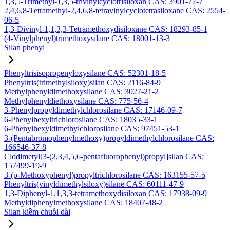
1,3,5-Trimethyl-1,3,5-trivinylcyclotrisiloxan CAS: 3901-77-7
2,4,6,8-Tetramethyl-2,4,6,8-tetravinylcyclotetrasiloxane CAS: 2554-
06-5
1,3-Divinyl-1,1,3,3-Tetramethoxydisiloxane CAS: 18293-85-1
(4-Vinylphenyl)trimethoxysilane CAS: 18001-13-3
Silan phenyl
Phenyltrisisopropenyloxysilane CAS: 52301-18-5
Phenyltris(trimethylsiloxy)silan CAS: 2116-84-9
Methylphenyldimethoxysilane CAS: 3027-21-2
Methylphenyldiethoxysilane CAS: 775-56-4
3-Phenylpropyldimethylchlorosilane CAS: 17146-09-7
6-Phenylhexyltrichlorosilane CAS: 18035-33-1
6-Phenylhexyldimethylchlorosilane CAS: 97451-53-1
3-(Pentabromophenylmethoxy)propyldimethylchlorosilane CAS:
166546-37-8
Clodimetyl[3-(2,3,4,5,6-pentafluorophenyl)propyl]silan CAS:
157499-19-9
3-(p-Methoxyphenyl)propyltrichlorosilane CAS: 163155-57-5
Phenyltris(vinyldimethylsiloxy)silane CAS: 60111-47-9
1,3-Diphenyl-1,1,3,3-tetramethoxydisiloxan CAS: 17938-09-9
Methyldiphenylmethoxysilane CAS: 18407-48-2
Silan kiềm chuỗi dài