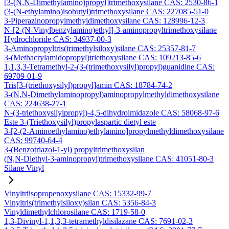
[3-(N,N-Dimethylamino)propyl]trimethoxysilane CAS: 2530-86-1
(3-(N-ethylamino)isobutyl)trimethoxysilane CAS: 227085-51-0
3-Piperazinopropylmethyldimethoxysilane CAS: 128996-12-3
N-[2-(N-Vinylbenzylamino)ethyl]-3-aminopropyltrimethoxysilane
Hydrochloride CAS: 34937-00-3
3-Aminopropyltris(trimethylsiloxy)silane CAS: 25357-81-7
3-(Methacrylamidopropyl)triethoxysilane CAS: 109213-85-6
1,1,3,3-Tetramethyl-2-(3-(trimethoxysilyl)propyl)guanidine CAS:
69709-01-9
Tris[3-(triethoxysilyl)propyl]amin CAS: 18784-74-2
3-(N,N-Dimethylaminopropyl)aminopropylmethyldimethoxysilane
CAS: 224638-27-1
N-(3-triethoxysilylpropyl)-4,5-dihydroimidazole CAS: 58068-97-6
Este 3-(Triethoxysilyl)propylaspartic dietyl este
3-[2-(2-Aminoethylamino)ethylamino]propylmethyldimethoxysilane
CAS: 99740-64-4
3-(Benzotriazol-1-yl) propyltrimethoxysilan
(N,N-Diethyl-3-aminopropyl)trimethoxysilane CAS: 41051-80-3
Silane Vinyl
Vinyltriisopropenoxysilane CAS: 15332-99-7
Vinyltris(trimethylsiloxy)silan CAS: 5356-84-3
Vinyldimethylchlorosilane CAS: 1719-58-0
1,3-Divinyl-1,1,3,3-tetramethyldisilazane CAS: 7691-02-3