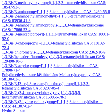
1,3-Bis(3-methacryloxypropyl)-1,1,3,3-tetramethyldisiloxan CAS:
18547-93-8
1,3-Bis(3-aminopropyl)-1,1,3,3-tetrametyldisiloxan CAS: 2469-55-8
1,3-Bis(2-aminoethylaminomethyl)-1,1,3,3-tetramethyldisiloxane
CAS: 83936-41-8
1,3-Bis(3-aminoethylaminopropyl)-1,1,3,3-tetramethyldisiloxane
CAS: 17866-53-4
1,3-Bis(3-mercaptopropyl)-1,1,3,3-tetrametyldisiloxan CAS: 18001-
52-0
1,3-Bis(3-chloropropyl)-1,1,3,3-tetrametyldisiloxan CAS: 18132-
72-4
1,3-Bis(chlorometyl)-1,1,3,3-tetrametyldisiloxan CAS: 2362-10-9
1,3-Bis(heptadecafluorodecyl)-1,1,3,3-tetramethyldisiloxan CAS:
129498-18-6
1,3-Bis(3-acryloxypropyl)-1,1,3,3-tetramethyldisiloxan CAS:
17898-71-4
Polydimethylsiloxane kết thúc bằng Methacryloxypropyl CAS:
58130-03-3
1,3-Bis[3-[3-etyl-3-oxetanyl) methoxy] propyl]-1,1,3,3-
tetrametyldisiloxan CAS: 3207-05-4
1,5-Bis[2-(3,4-epoxycyclohexyl) etyl]-1,1,3,3,5,5-
hexamethyltrisiloxan CAS: 150856-78-3
1,3-Bis(3-(2-hydroxyethoxy)propyl)-1,1,3,3-tetrametyldisiloxan
CAS: 441307-02-4
Hydro Siloxan