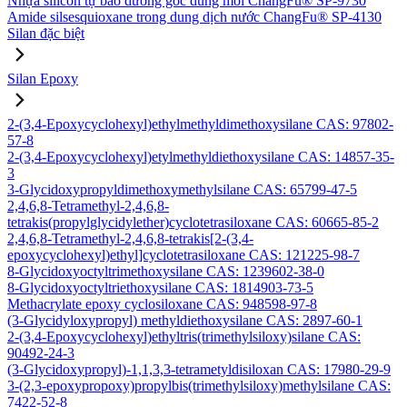
Nhựa silicon tự bảo dưỡng gốc dung môi ChangFu® SP-9730
Amide silsesquioxane trong dung dịch nước ChangFu® SP-4130
Silan đặc biệt
Silan Epoxy
2-(3,4-Epoxycyclohexyl)ethylmethyldimethoxysilane CAS: 97802-
57-8
2-(3,4-Epoxycyclohexyl)etylmethyldiethoxysilane CAS: 14857-35-
3
3-Glycidoxypropyldimethoxymethylsilane CAS: 65799-47-5
2,4,6,8-Tetramethyl-2,4,6,8-
tetrakis(propylglycidylether)cyclotetrasiloxane CAS: 60665-85-2
2,4,6,8-Tetramethyl-2,4,6,8-tetrakis[2-(3,4-
epoxycyclohexyl)ethyl]cyclotetrasiloxane CAS: 121225-98-7
8-Glycidoxyoctyltrimethoxysilane CAS: 1239602-38-0
8-Glycidoxyoctyltriethoxysilane CAS: 1814903-73-5
Methacrylate epoxy cyclosiloxane CAS: 948598-97-8
(3-Glycidyloxypropyl) methyldiethoxysilane CAS: 2897-60-1
2-(3,4-Epoxycyclohexyl)ethyltris(trimethylsiloxy)silane CAS:
90492-24-3
(3-Glycidoxypropyl)-1,1,3,3-tetrametyldisiloxan CAS: 17980-29-9
3-(2,3-epoxypropoxy)propylbis(trimethylsiloxy)methylsilane CAS:
7422-52-8