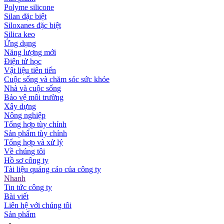
Polyme silicone
Silan đặc biệt
Siloxanes đặc biệt
Silica keo
Ứng dụng
Năng lượng mới
Điện tử học
Vật liệu tiên tiến
Cuộc sống và chăm sóc sức khỏe
Nhà và cuộc sống
Bảo vệ môi trường
Xây dựng
Nông nghiệp
Tổng hợp tùy chỉnh
Sản phẩm tùy chỉnh
Tổng hợp và xử lý
Về chúng tôi
Hồ sơ công ty
Tài liệu quảng cáo của công ty
Nhanh
Tin tức công ty
Bài viết
Liên hệ với chúng tôi
Sản phẩm