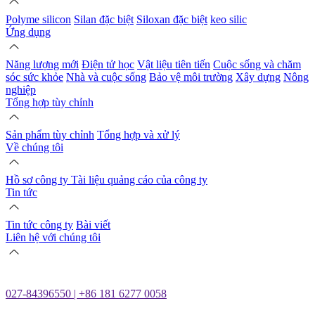
Polyme silicon
Silan đặc biệt
Siloxan đặc biệt
keo silic
Ứng dụng
Năng lượng mới
Điện tử học
Vật liệu tiên tiến
Cuộc sống và chăm
sóc sức khỏe
Nhà và cuộc sống
Bảo vệ môi trường
Xây dựng
Nông
nghiệp
Tổng hợp tùy chỉnh
Sản phẩm tùy chỉnh
Tổng hợp và xử lý
Về chúng tôi
Hồ sơ công ty
Tài liệu quảng cáo của công ty
Tin tức
Tin tức công ty
Bài viết
Liên hệ với chúng tôi
027-84396550 | +86 181 6277 0058