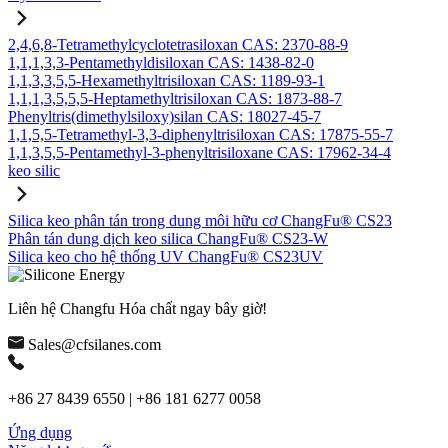
2,4,6,8-Tetramethylcyclotetrasiloxan CAS: 2370-88-9
1,1,1,3,3-Pentamethyldisiloxan CAS: 1438-82-0
1,1,3,3,5,5-Hexamethyltrisiloxan CAS: 1189-93-1
1,1,1,3,5,5,5-Heptamethyltrisiloxan CAS: 1873-88-7
Phenyltris(dimethylsiloxy)silan CAS: 18027-45-7
1,1,5,5-Tetramethyl-3,3-diphenyltrisiloxan CAS: 17875-55-7
1,1,3,5,5-Pentamethyl-3-phenyltrisiloxane CAS: 17962-34-4
keo silic
Silica keo phân tán trong dung môi hữu cơ ChangFu® CS23
Phân tán dung dịch keo silica ChangFu® CS23-W
Silica keo cho hệ thống UV ChangFu® CS23UV
Liên hệ Changfu Hóa chất ngay bây giờ!
Sales@cfsilanes.com
+86 27 8439 6550 | +86 181 6277 0058
Ứng dụng