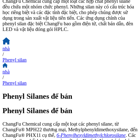
ChangFu Chemical cung cấp một loạt các hợp chất phenyl silane
đều chứa một nhóm chức phenyl. Những silan này có cấu trúc hóa
học riêng biệt và các đặc tính đặc biệt, cho phép chúng được sử
dụng trong sản xuất vật liệu tiên tiến. Các ứng dụng chính của
phenyl silan đặc biệt ChangFu bao gồm điện tử, chất bán dẫn, đèn
LED và vật liệu đóng gói HPLC.
nhà
/
Phenyl silan
nhà
/
Phenyl silan
Phenyl Silanes để bán
Phenyl Silanes để bán
ChangFu Chemical cung cấp một loạt các phenyl silane, từ
ChangFu® MPH22 thương mại, Methylphenyldimethoxysilane, đến
ChangFu® PHX11 cụ thể,
6-Phenylhexyldimethylchlorosilane
. Các