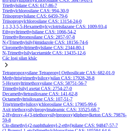
tert-Butyldiphenylchlorosilane CAS: 58479-61-1
Triethylsilane CAS: 617-86-7
Triethylchlorosilane CAS: 994-30-9
Triisopropylsilane CAS: 6459-79-6
Triisopropylchlorosilane CAS: 13154-24-0
1,1,3,3,5,5-Hexamethylcyclotrisilazane CAS: 1009-93-4
Ethynyltrimethylsilane CAS: 1066-54-2
Trimethylbromosilane CAS: 2857-97-8
N-(Trimethylsilyl)imidazole CAS: 18156-74-6
Cloromethyltrimethylsilane CAS: 2344-80-1
N-Trimethylsilylacetamide CAS: 13435-12-6
Các loại silan khác
Tetrapropoxysilane Tetrapropyl Orthosilicate CAS: 682-01-9
Methyltris(trimethylsiloxy)silan CAS: 17928-28-8
5-Hexenyltrimethoxysilane CAS: 58751-56-7
Trimethylsilyl axetat CAS: 2754-27-0
Decamethyltetrasiloxane CAS: 141-62-8
Octamethyltrisiloxane CAS: 107-51-7
Tris(trimethylsiloxy)chlorosilane CAS: 17905-99-6
Axit triethoxysilylpropylmaleamic CAS: 33525-68-7
2-Hydroxy-4-(3-triethoxysilylpropoxy)diphenylketon CAS: 79876-
59-8
Clo-dimethyl-(2-naphthalenyl-2-ethyl)silane CAS: 94847-57-7
(2-Pyrenyl-1-etyl)dimethylchlorosilane CAS: 105594-64-6