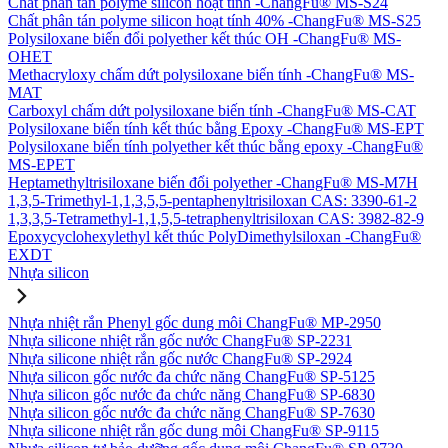
Chất phân tán polyme silicon hoạt tính -ChangFu® MS-S24
Chất phân tán polyme silicon hoạt tính 40% -ChangFu® MS-S25
Polysiloxane biến đổi polyether kết thúc OH -ChangFu® MS-
OHET
Methacryloxy chấm dứt polysiloxane biến tính -ChangFu® MS-
MAT
Carboxyl chấm dứt polysiloxane biến tính -ChangFu® MS-CAT
Polysiloxane biến tính kết thúc bằng Epoxy -ChangFu® MS-EPT
Polysiloxane biến tính polyether kết thúc bằng epoxy -ChangFu®
MS-EPET
Heptamethyltrisiloxane biến đổi polyether -ChangFu® MS-M7H
1,3,5-Trimethyl-1,1,3,5,5-pentaphenyltrisiloxan CAS: 3390-61-2
1,3,3,5-Tetramethyl-1,1,5,5-tetraphenyltrisiloxan CAS: 3982-82-9
Epoxycyclohexylethyl kết thúc PolyDimethylsiloxan -ChangFu®
EXDT
Nhựa silicon
Nhựa nhiệt rắn Phenyl gốc dung môi ChangFu® MP-2950
Nhựa silicone nhiệt rắn gốc nước ChangFu® SP-2231
Nhựa silicone nhiệt rắn gốc nước ChangFu® SP-2924
Nhựa silicon gốc nước đa chức năng ChangFu® SP-5125
Nhựa silicon gốc nước đa chức năng ChangFu® SP-6830
Nhựa silicon gốc nước đa chức năng ChangFu® SP-7630
Nhựa silicone nhiệt rắn gốc dung môi ChangFu® SP-9115