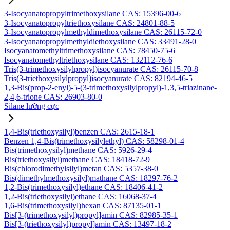
3-Isocyanatopropyltrimethoxysilane CAS: 15396-00-6
3-Isocyanatopropyltriethoxysilane CAS: 24801-88-5
3-Isocyanatopropylmethyldimethoxysilane CAS: 26115-72-0
3-Isocyanatopropylmethyldiethoxysilane CAS: 33491-28-0
Isocyanatomethyltrimethoxysilane CAS: 78450-75-6
Isocyanatomethyltriethoxysilane CAS: 132112-76-6
Tris(3-trimethoxysilylpropyl)isocyanurate CAS: 26115-70-8
Tris(3-triethoxysilylpropyl)isocyanurate CAS: 82194-46-5
1,3-Bis(prop-2-enyl)-5-(3-trimethoxysilylpropyl)-1,3,5-triazinane-
2,4,6-trione CAS: 26903-80-0
Silane lưỡng cực
1,4-Bis(triethoxysilyl)benzen CAS: 2615-18-1
Benzen 1,4-Bis(trimethoxysilylethyl) CAS: 58298-01-4
Bis(trimethoxysilyl)methane CAS: 5926-29-4
Bis(triethoxysilyl)methane CAS: 18418-72-9
Bis(chlorodimethylsilyl)metan CAS: 5357-38-0
Bis(dimethylmethoxysilyl)mathane CAS: 18297-76-2
1,2-Bis(trimethoxysilyl)ethane CAS: 18406-41-2
1,2-Bis(triethoxysilyl)ethane CAS: 16068-37-4
1,6-Bis(trimethoxysilyl)hexan CAS: 87135-01-1
Bis[3-(trimethoxysilyl)propyl]amin CAS: 82985-35-1
Bis[3-(triethoxysilyl)propyl]amin CAS: 13497-18-2