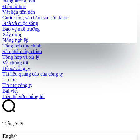
Năng lượng mới
Điện tử học
Vật liệu tiên tiến
Cuộc sống và chăm sóc sức khỏe
Nhà và cuộc sống
Bảo vệ môi trường
Xây dựng
Nông nghiệp
Tổng hợp tùy chỉnh
Sản phẩm tùy chỉnh
Tổng hợp và xử lý
Về chúng tôi
Hồ sơ công ty
Tài liệu quảng cáo của công ty
Tin tức
Tin tức công ty
Bài viết
Liên hệ với chúng tôi
Tiếng Việt
English