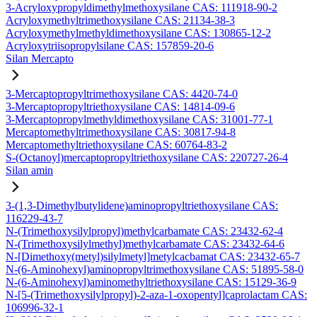
3-Acryloxypropyldimethylmethoxysilane CAS: 111918-90-2
Acryloxymethyltrimethoxysilane CAS: 21134-38-3
Acryloxymethylmethyldimethoxysilane CAS: 130865-12-2
Acryloxytriisopropylsilane CAS: 157859-20-6
Silan Mercapto
3-Mercaptopropyltrimethoxysilane CAS: 4420-74-0
3-Mercaptopropyltriethoxysilane CAS: 14814-09-6
3-Mercaptopropylmethyldimethoxysilane CAS: 31001-77-1
Mercaptomethyltrimethoxysilane CAS: 30817-94-8
Mercaptomethyltriethoxysilane CAS: 60764-83-2
S-(Octanoyl)mercaptopropyltriethoxysilane CAS: 220727-26-4
Silan amin
3-(1,3-Dimethylbutylidene)aminopropyltriethoxysilane CAS:
116229-43-7
N-(Trimethoxysilylpropyl)methylcarbamate CAS: 23432-62-4
N-(Trimethoxysilylmethyl)methylcarbamate CAS: 23432-64-6
N-[Dimethoxy(metyl)silylmetyl]metylcacbamat CAS: 23432-65-7
N-(6-Aminohexyl)aminopropyltrimethoxysilane CAS: 51895-58-0
N-(6-Aminohexyl)aminomethyltriethoxysilane CAS: 15129-36-9
N-[5-(Trimethoxysilylpropyl)-2-aza-1-oxopentyl]caprolactam CAS:
106996-32-1