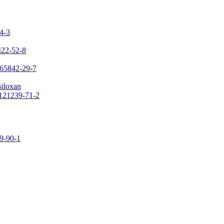
24-3
422-52-8
 65842-29-7
siloxan
 121239-71-2
09-90-1