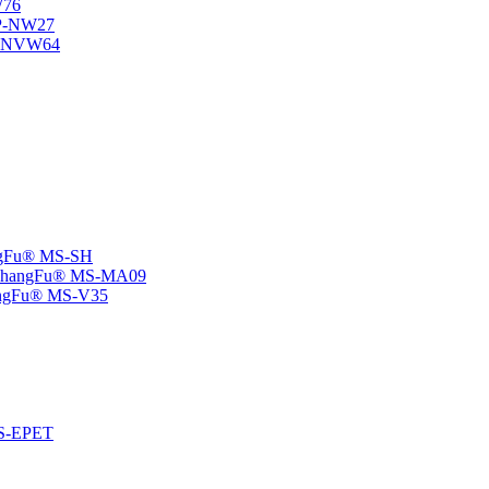
W76
SP-NW27
SP-NVW64
angFu® MS-SH
e -ChangFu® MS-MA09
ChangFu® MS-V35
 MS-EPET