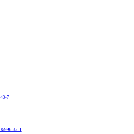
-43-7
106996-32-1