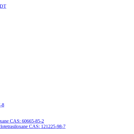
XDT
7-8
iloxane CAS: 60665-85-2
yclotetrasiloxane CAS: 121225-98-7