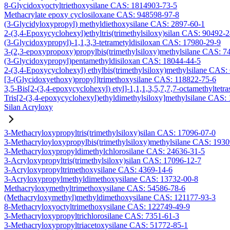
8-Glycidoxyoctyltriethoxysilane CAS: 1814903-73-5
Methacrylate epoxy cyclosiloxane CAS: 948598-97-8
(3-Glycidyloxypropyl) methyldiethoxysilane CAS: 2897-60-1
2-(3,4-Epoxycyclohexyl)ethyltris(trimethylsiloxy)silan CAS: 90492-
(3-Glycidoxypropyl)-1,1,3,3-tetrametyldisiloxan CAS: 17980-29-9
3-(2,3-epoxypropoxy)propylbis(trimethylsiloxy)methylsilane CAS: 7
(3-Glycidoxypropyl)pentamethyldisiloxan CAS: 18044-44-5
2-(3,4-Epoxycyclohexyl) ethylbis(trimethylsiloxy)methylsilane CAS:
[3-(Glycidoxyethoxy)propyl]trimethoxysilane CAS: 118822-75-6
3,5-Bis[2-(3,4-epoxycyclohexyl) etyl]-1,1,1,3,5,7,7,7-octamethyltetra
Tris[2-(3,4-epoxycyclohexyl)ethyldimethylsiloxy]methylsilane CAS:
Silan Acryloxy
3-Methacryloxypropyltris(trimethylsiloxy)silan CAS: 17096-07-0
3-Methacryloyloxypropylbis(trimethylsiloxy)methylsilane CAS: 193
3-Methacryloxypropyldimethylchlorosilane CAS: 24636-31-5
3-Acryloxypropyltris(trimethylsiloxy)silan CAS: 17096-12-7
3-Acryloxypropyltrimethoxysilane CAS: 4369-14-6
3-Acryloxypropylmethyldimethoxysilane CAS: 13732-00-8
Methacryloxymethyltrimethoxysilane CAS: 54586-78-6
(Methacryloxymethyl)methyldimethoxysilane CAS: 121177-93-3
8-Methacryloxyoctyltrimethoxysilane CAS: 122749-49-9
3-Methacryloxypropyltrichlorosilane CAS: 7351-61-3
3-Methacryloxypropyltriacetoxysilane CAS: 51772-85-1