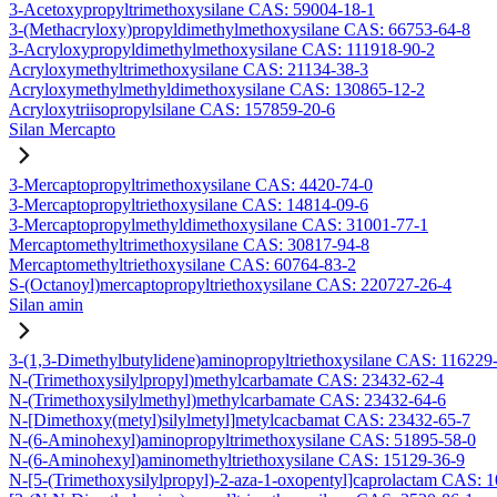
3-Acetoxypropyltrimethoxysilane CAS: 59004-18-1
3-(Methacryloxy)propyldimethylmethoxysilane CAS: 66753-64-8
3-Acryloxypropyldimethylmethoxysilane CAS: 111918-90-2
Acryloxymethyltrimethoxysilane CAS: 21134-38-3
Acryloxymethylmethyldimethoxysilane CAS: 130865-12-2
Acryloxytriisopropylsilane CAS: 157859-20-6
Silan Mercapto
3-Mercaptopropyltrimethoxysilane CAS: 4420-74-0
3-Mercaptopropyltriethoxysilane CAS: 14814-09-6
3-Mercaptopropylmethyldimethoxysilane CAS: 31001-77-1
Mercaptomethyltrimethoxysilane CAS: 30817-94-8
Mercaptomethyltriethoxysilane CAS: 60764-83-2
S-(Octanoyl)mercaptopropyltriethoxysilane CAS: 220727-26-4
Silan amin
3-(1,3-Dimethylbutylidene)aminopropyltriethoxysilane CAS: 116229
N-(Trimethoxysilylpropyl)methylcarbamate CAS: 23432-62-4
N-(Trimethoxysilylmethyl)methylcarbamate CAS: 23432-64-6
N-[Dimethoxy(metyl)silylmetyl]metylcacbamat CAS: 23432-65-7
N-(6-Aminohexyl)aminopropyltrimethoxysilane CAS: 51895-58-0
N-(6-Aminohexyl)aminomethyltriethoxysilane CAS: 15129-36-9
N-[5-(Trimethoxysilylpropyl)-2-aza-1-oxopentyl]caprolactam CAS: 