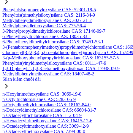
Phenyltrisisopropenyloxysilane CAS: 52301-18-5
Phenyltris(trimethylsiloxy)silane CAS: 2116-84-9
Methylphenyldimethoxysilane CAS: 3027-21-2
Methylphenyldiethoxysilane CAS: 775-56-4
3-Phenylpropyldimethylchlorosilane CAS: 17146-09-7
6-Phenylhexyltrichlorosilane CAS: 18035-33-1
6-Phenylhexyldimethylchlorosilane CAS: 97451-53-1
3-(Pentabromophenylmethoxy)propyldimethylchlorosilane CAS: 166
Clodimetyl[3-(2,3,4,5,6-pentafluorophenyl)propyl]silan CAS: 15749
3-(p-Methoxyphenyl)propyltrichlorosilane CAS: 163155-57-5
Phenyltris(vinyldimethylsiloxy)silane CAS: 60111-47-9
1,3-Diphenyl-1,1,3,3-tetramethoxydisiloxan CAS: 17938-09-9
Methyldiphenylmethoxysilane CAS: 18407-48-2
Silan kiềm chuỗi dài
n-Hexyltrimethoxysilane CAS: 3069-19-0
n-Octyltrichlorosilane CAS: 5283-66-9
n-Octyldimethylchlorosilane CAS: 18162-84-0
n-Dodecyldimethylchlorosilane CAS: 66604-31-7
n-Octadecyltrichlorosilane CAS: 112-04-9
n-Hexadecyltrimethoxysilane CAS: 16415-12-6
n-Octadecyltrimethoxysilane CAS: 3069-42-9
n-Octadecyltriethoxysilane CAS: 7399-00-0