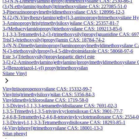
[3-(N,N-Dimethylamino)propyl]trimethoxysilane CAS: 2530-86-1
(3-(N-ethylamino)isobutyl)trimethoxysilane CAS: 227085-51-0
3-Piperazinopropylmethyldimethoxysilane CAS: 128996-12-3
N-[2-(N-Vinylbenzylamino)ethyl]-3-aminopropyltrimethoxysilane H
3-Aminopropyltris(trimethylsiloxy)silane CAS: 25357-81-7
3-(Methacrylamidopropyl)triethoxysilane CAS: 109213-85-6
1,1,3,3-Tetramethyl-2-(3-(trimethoxysilyl)propyl)guanidine CAS: 69
Tris[3-(triethoxysilyl)propyl]amin CAS: 18784-74-2
3-(N,N-Dimethylaminopropyl)aminopropylmethyldimethoxysilane C
N-(3-triethoxysilylpropyl)-4,5-dihydroimidazole CAS: 58068-97-6
Este 3-(Triethoxysilyl)propylaspartic dietyl este
3-[2-(2-Aminoethylamino)ethylamino]propylmethyldimethoxysilane
3-(Benzotriazol-1-yl) propyltrimethoxysilan
Silane Vinyl
Vinyltriisopropenoxysilane CAS: 15332-99-7
Vinyltris(trimethylsiloxy)silan CAS: 5356-84-3
Vinyldimethylchlorosilane CAS: 1719-58-0
1,3-Divinyl-1,1,3,3-tetramethyldisilazane CAS: 7691-02-3
1,3,5-Trimethyl-1,3,5-trivinylcyclotrisiloxan CAS: 3901-77-7
2,4,6,8-Tetramethyl-2,4,6,8-tetravinylcyclotetrasiloxane CAS: 2554-
1,3-Divinyl-1,1,3,3-Tetramethoxydisiloxane CAS: 18293-85-1
(4-Vinylphenyl)trimethoxysilane CAS: 18001-13-3
Silan phenyl