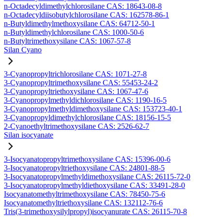
n-Octadecyldimethylchlorosilane CAS: 18643-08-8
n-Octadecyldiisobutylchlorosilane CAS: 162578-86-1
n-Butyldimethylmethoxysilane CAS: 64712-50-1
n-Butyldimethylchlorosilane CAS: 1000-50-6
n-Butyltrimethoxysilane CAS: 1067-57-8
Silan Cyano
3-Cyanopropyltrichlorosilane CAS: 1071-27-8
3-Cyanopropyltrimethoxysilane CAS: 55453-24-2
3-Cyanopropyltriethoxysilane CAS: 1067-47-6
3-Cyanopropylmethyldichlorosilane CAS: 1190-16-5
3-Cyanopropylmethyldimethoxysilane CAS: 153723-40-1
3-Cyanopropyldimethylchlorosilane CAS: 18156-15-5
2-Cyanoethyltrimethoxysilane CAS: 2526-62-7
Silan isocyanate
3-Isocyanatopropyltrimethoxysilane CAS: 15396-00-6
3-Isocyanatopropyltriethoxysilane CAS: 24801-88-5
3-Isocyanatopropylmethyldimethoxysilane CAS: 26115-72-0
3-Isocyanatopropylmethyldiethoxysilane CAS: 33491-28-0
Isocyanatomethyltrimethoxysilane CAS: 78450-75-6
Isocyanatomethyltriethoxysilane CAS: 132112-76-6
Tris(3-trimethoxysilylpropyl)isocyanurate CAS: 26115-70-8