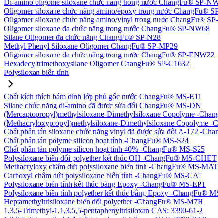
Di-amino oligome siloxane chức năng trong nước ChangFu® SP-N
Oligomer siloxane chức năng amino/epoxy trong nước ChangFu® 
Oligomer siloxane chức năng amino/vinyl trong nước ChangFu® 
Oligomer siloxane đa chức năng trong nước ChangFu® SP-NW68
Silane Oligomer đa chức năng ChangFu® SP-N28
Methyl Phenyl Siloxane Oligomer ChangFu® SP-MP29
Oligomer siloxane đa chức năng trong nước ChangFu® SP-ENW22
Hexadecyltrimethoxysilane Oligomer ChangFu® SP-C1632
Polysiloxan biến tính
Chất kích thích bám dính lớp phủ gốc nước ChangFu® MS-E11
Silane chức năng di-amino đã được sửa đổi ChangFu® MS-DN
(Mercaptopropyl)methylsiloxane-Dimethylsiloxane Copolyme -Ch
(Methacryloxypropyl)methylsiloxane-Dimethylsiloxane Copolym
Chất phân tán siloxane chức năng vinyl đã được sửa đổi A-172 -
Chất phân tán polyme silicon hoạt tính -ChangFu® MS-S24
Chất phân tán polyme silicon hoạt tính 40% -ChangFu® MS-S25
Polysiloxane biến đổi polyether kết thúc OH -ChangFu® MS-OHET
Methacryloxy chấm dứt polysiloxane biến tính -ChangFu® MS-MAT
Carboxyl chấm dứt polysiloxane biến tính -ChangFu® MS-CAT
Polysiloxane biến tính kết thúc bằng Epoxy -ChangFu® MS-EPT
Polysiloxane biến tính polyether kết thúc bằng Epoxy -ChangFu®
Heptamethyltrisiloxane biến đổi polyether -ChangFu® MS-M7H
1,3,5-Trimethyl-1,1,3,5,5-pentaphenyltrisiloxan CAS: 3390-61-2