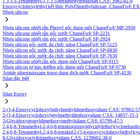
1,3,3,5-Tetramethyl-1,1,5,5-tetraphenyltrisiloxan CAS: 3982-82-9
Epoxycyclohexylethyl kết thúc PolyDimethylsiloxan -ChangFu® E
Nhựa silicon
Nhựa silicone nhiệt rắn Phenyl gốc dung môi ChangFu® MP-2950
Nhựa silicone nhiệt rắn gốc nước ChangFu® SP-2231
Nhựa silicone nhiệt rắn gốc nước ChangFu® SP-2924
Nhựa silicon gốc nước đa chức năng ChangFu® SP-5125
Nhựa silicon gốc nước đa chức năng ChangFu® SP-6830
Nhựa silicon gốc nước đa chức năng ChangFu® SP-7630
Nhựa silicone nhiệt rắn gốc dung môi ChangFu® SP-9115
Nhựa silicon tự bảo dưỡng gốc dung môi ChangFu® SP-9730
Amide silsesquioxane trong dung dịch nước ChangFu® SP-4130
Silan đặc biệt
Silan Epoxy
2-(3,4-Epoxycyclohexyl)ethylmethyldimethoxysilane CAS: 97802-5
2-(3,4-Epoxycyclohexyl)etylmethyldiethoxysilane CAS: 14857-35-3
3-Glycidoxypropyldimethoxymethylsilane CAS: 65799-47-5
2,4,6,8-Tetramethyl-2,4,6,8-tetrakis(propylglycidylether)cyclotetras
2,4,6,8-Tetramethyl-2,4,6,8-tetrakis[2-(3,4-epoxycyclohexyl)ethyl]c
8-Glycidoxyoctyltrimethoxysilane CAS: 1239602-38-0