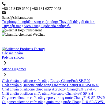
+86 27 8439 6550 | +86 181 6277 0058
Sales@cfsilanes.com
Từ phòng thí nghiệm sang cuộc sống: Thay đổi thế giới tốt hơn
Truy cập trang web Trung Quốc của chúng tôi
Các sản phẩm
Polyme silicon
Silane Oligomer
Chất chuẩn bị silicon chức năng Epoxy ChangFu® SP-E20
Chất chuẩn bị silicone chức năng Di-amino ChangFu® SP-DN46
Chất chuẩn bị silicone chức năng Acryloxy ChangFu® SP-A70
Chất chuẩn bị silicon chức năng Mercapto ChangFu® SP-SH
Oligomer siloxane chức năng epoxy trong nước ChangFu® SP-EW2
Oligomer siloxane chức năng amin trong nước ChangFu® SP-NW51