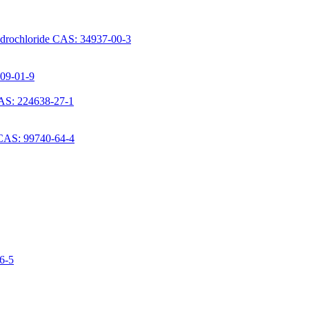
ydrochloride CAS: 34937-00-3
709-01-9
AS: 224638-27-1
 CAS: 99740-64-4
06-5