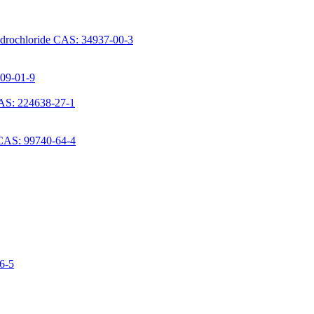
ydrochloride CAS: 34937-00-3
709-01-9
AS: 224638-27-1
 CAS: 99740-64-4
06-5