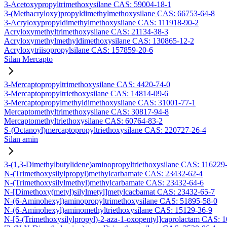
3-Acetoxypropyltrimethoxysilane CAS: 59004-18-1
3-(Methacryloxy)propyldimethylmethoxysilane CAS: 66753-64-8
3-Acryloxypropyldimethylmethoxysilane CAS: 111918-90-2
Acryloxymethyltrimethoxysilane CAS: 21134-38-3
Acryloxymethylmethyldimethoxysilane CAS: 130865-12-2
Acryloxytriisopropylsilane CAS: 157859-20-6
Silan Mercapto
3-Mercaptopropyltrimethoxysilane CAS: 4420-74-0
3-Mercaptopropyltriethoxysilane CAS: 14814-09-6
3-Mercaptopropylmethyldimethoxysilane CAS: 31001-77-1
Mercaptomethyltrimethoxysilane CAS: 30817-94-8
Mercaptomethyltriethoxysilane CAS: 60764-83-2
S-(Octanoyl)mercaptopropyltriethoxysilane CAS: 220727-26-4
Silan amin
3-(1,3-Dimethylbutylidene)aminopropyltriethoxysilane CAS: 116229
N-(Trimethoxysilylpropyl)methylcarbamate CAS: 23432-62-4
N-(Trimethoxysilylmethyl)methylcarbamate CAS: 23432-64-6
N-[Dimethoxy(metyl)silylmetyl]metylcacbamat CAS: 23432-65-7
N-(6-Aminohexyl)aminopropyltrimethoxysilane CAS: 51895-58-0
N-(6-Aminohexyl)aminomethyltriethoxysilane CAS: 15129-36-9
N-[5-(Trimethoxysilylpropyl)-2-aza-1-oxopentyl]caprolactam CAS: 