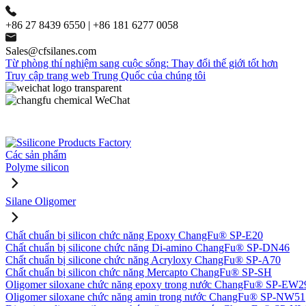
+86 27 8439 6550 | +86 181 6277 0058
Sales@cfsilanes.com
Từ phòng thí nghiệm sang cuộc sống: Thay đổi thế giới tốt hơn
Truy cập trang web Trung Quốc của chúng tôi
Các sản phẩm
Polyme silicon
Silane Oligomer
Chất chuẩn bị silicon chức năng Epoxy ChangFu® SP-E20
Chất chuẩn bị silicone chức năng Di-amino ChangFu® SP-DN46
Chất chuẩn bị silicone chức năng Acryloxy ChangFu® SP-A70
Chất chuẩn bị silicon chức năng Mercapto ChangFu® SP-SH
Oligomer siloxane chức năng epoxy trong nước ChangFu® SP-EW2
Oligomer siloxane chức năng amin trong nước ChangFu® SP-NW51