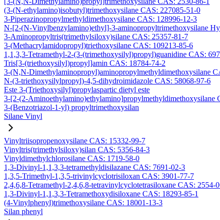
[3-(N,N-Dimethylamino)propyl]trimethoxysilane CAS: 2530-86-1
(3-(N-ethylamino)isobutyl)trimethoxysilane CAS: 227085-51-0
3-Piperazinopropylmethyldimethoxysilane CAS: 128996-12-3
N-[2-(N-Vinylbenzylamino)ethyl]-3-aminopropyltrimethoxysilane H
3-Aminopropyltris(trimethylsiloxy)silane CAS: 25357-81-7
3-(Methacrylamidopropyl)triethoxysilane CAS: 109213-85-6
1,1,3,3-Tetramethyl-2-(3-(trimethoxysilyl)propyl)guanidine CAS: 69
Tris[3-(triethoxysilyl)propyl]amin CAS: 18784-74-2
3-(N,N-Dimethylaminopropyl)aminopropylmethyldimethoxysilane C
N-(3-triethoxysilylpropyl)-4,5-dihydroimidazole CAS: 58068-97-6
Este 3-(Triethoxysilyl)propylaspartic dietyl este
3-[2-(2-Aminoethylamino)ethylamino]propylmethyldimethoxysilane
3-(Benzotriazol-1-yl) propyltrimethoxysilan
Silane Vinyl
Vinyltriisopropenoxysilane CAS: 15332-99-7
Vinyltris(trimethylsiloxy)silan CAS: 5356-84-3
Vinyldimethylchlorosilane CAS: 1719-58-0
1,3-Divinyl-1,1,3,3-tetramethyldisilazane CAS: 7691-02-3
1,3,5-Trimethyl-1,3,5-trivinylcyclotrisiloxan CAS: 3901-77-7
2,4,6,8-Tetramethyl-2,4,6,8-tetravinylcyclotetrasiloxane CAS: 2554-
1,3-Divinyl-1,1,3,3-Tetramethoxydisiloxane CAS: 18293-85-1
(4-Vinylphenyl)trimethoxysilane CAS: 18001-13-3
Silan phenyl