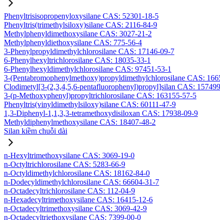
Phenyltrisisopropenyloxysilane CAS: 52301-18-5
Phenyltris(trimethylsiloxy)silane CAS: 2116-84-9
Methylphenyldimethoxysilane CAS: 3027-21-2
Methylphenyldiethoxysilane CAS: 775-56-4
3-Phenylpropyldimethylchlorosilane CAS: 17146-09-7
6-Phenylhexyltrichlorosilane CAS: 18035-33-1
6-Phenylhexyldimethylchlorosilane CAS: 97451-53-1
3-(Pentabromophenylmethoxy)propyldimethylchlorosilane CAS: 166
Clodimetyl[3-(2,3,4,5,6-pentafluorophenyl)propyl]silan CAS: 15749
3-(p-Methoxyphenyl)propyltrichlorosilane CAS: 163155-57-5
Phenyltris(vinyldimethylsiloxy)silane CAS: 60111-47-9
1,3-Diphenyl-1,1,3,3-tetramethoxydisiloxan CAS: 17938-09-9
Methyldiphenylmethoxysilane CAS: 18407-48-2
Silan kiềm chuỗi dài
n-Hexyltrimethoxysilane CAS: 3069-19-0
n-Octyltrichlorosilane CAS: 5283-66-9
n-Octyldimethylchlorosilane CAS: 18162-84-0
n-Dodecyldimethylchlorosilane CAS: 66604-31-7
n-Octadecyltrichlorosilane CAS: 112-04-9
n-Hexadecyltrimethoxysilane CAS: 16415-12-6
n-Octadecyltrimethoxysilane CAS: 3069-42-9
n-Octadecyltriethoxysilane CAS: 7399-00-0