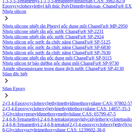
1,3,3,5-Tetramethyl-1,1,5,5-tetraphenyltrisiloxan CAS: 3982-82-9
Epoxycyclohexylethyl kết thúc PolyDimethylsiloxan -ChangFu® E
Nhựa silicon
Nhựa silicone nhiệt rắn Phenyl gốc dung môi ChangFu® MP-2950
Nhựa silicone nhiệt rắn gốc nước ChangFu® SP-2231
Nhựa silicone nhiệt rắn gốc nước ChangFu® SP-2924
Nhựa silicon gốc nước đa chức năng ChangFu® SP-5125
Nhựa silicon gốc nước đa chức năng ChangFu® SP-6830
Nhựa silicon gốc nước đa chức năng ChangFu® SP-7630
Nhựa silicone nhiệt rắn gốc dung môi ChangFu® SP-9115
Nhựa silicon tự bảo dưỡng gốc dung môi ChangFu® SP-9730
Amide silsesquioxane trong dung dịch nước ChangFu® SP-4130
Silan đặc biệt
Silan Epoxy
2-(3,4-Epoxycyclohexyl)ethylmethyldimethoxysilane CAS: 97802-5
2-(3,4-Epoxycyclohexyl)etylmethyldiethoxysilane CAS: 14857-35-3
3-Glycidoxypropyldimethoxymethylsilane CAS: 65799-47-5
2,4,6,8-Tetramethyl-2,4,6,8-tetrakis(propylglycidylether)cyclotetras
2,4,6,8-Tetramethyl-2,4,6,8-tetrakis[2-(3,4-epoxycyclohexyl)ethyl]c
8-Glycidoxyoctyltrimethoxysilane CAS: 1239602-38-0