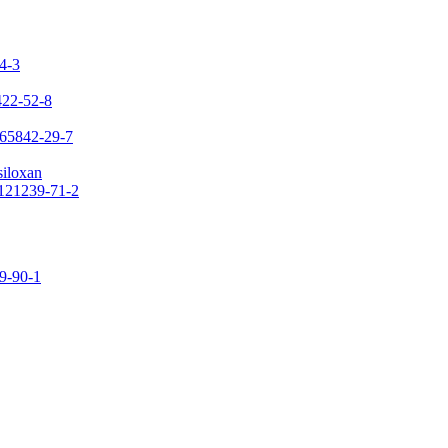
24-3
422-52-8
 65842-29-7
siloxan
 121239-71-2
09-90-1