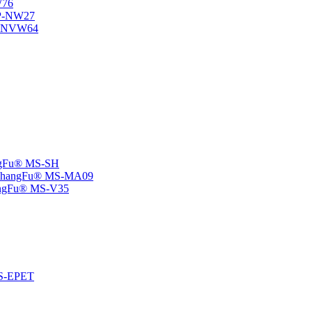
W76
SP-NW27
SP-NVW64
angFu® MS-SH
e -ChangFu® MS-MA09
ChangFu® MS-V35
 MS-EPET