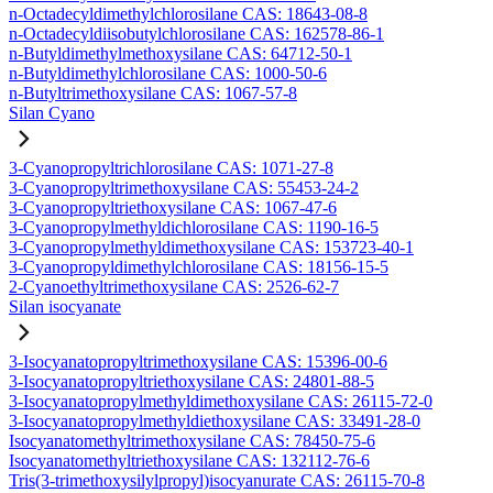
n-Octadecyldimethylchlorosilane CAS: 18643-08-8
n-Octadecyldiisobutylchlorosilane CAS: 162578-86-1
n-Butyldimethylmethoxysilane CAS: 64712-50-1
n-Butyldimethylchlorosilane CAS: 1000-50-6
n-Butyltrimethoxysilane CAS: 1067-57-8
Silan Cyano
3-Cyanopropyltrichlorosilane CAS: 1071-27-8
3-Cyanopropyltrimethoxysilane CAS: 55453-24-2
3-Cyanopropyltriethoxysilane CAS: 1067-47-6
3-Cyanopropylmethyldichlorosilane CAS: 1190-16-5
3-Cyanopropylmethyldimethoxysilane CAS: 153723-40-1
3-Cyanopropyldimethylchlorosilane CAS: 18156-15-5
2-Cyanoethyltrimethoxysilane CAS: 2526-62-7
Silan isocyanate
3-Isocyanatopropyltrimethoxysilane CAS: 15396-00-6
3-Isocyanatopropyltriethoxysilane CAS: 24801-88-5
3-Isocyanatopropylmethyldimethoxysilane CAS: 26115-72-0
3-Isocyanatopropylmethyldiethoxysilane CAS: 33491-28-0
Isocyanatomethyltrimethoxysilane CAS: 78450-75-6
Isocyanatomethyltriethoxysilane CAS: 132112-76-6
Tris(3-trimethoxysilylpropyl)isocyanurate CAS: 26115-70-8