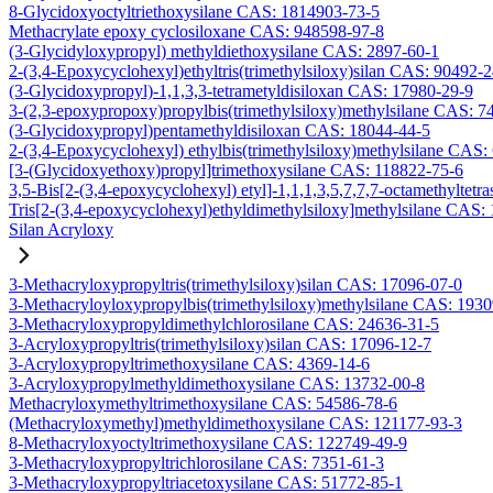
8-Glycidoxyoctyltriethoxysilane CAS: 1814903-73-5
Methacrylate epoxy cyclosiloxane CAS: 948598-97-8
(3-Glycidyloxypropyl) methyldiethoxysilane CAS: 2897-60-1
2-(3,4-Epoxycyclohexyl)ethyltris(trimethylsiloxy)silan CAS: 90492-
(3-Glycidoxypropyl)-1,1,3,3-tetrametyldisiloxan CAS: 17980-29-9
3-(2,3-epoxypropoxy)propylbis(trimethylsiloxy)methylsilane CAS: 7
(3-Glycidoxypropyl)pentamethyldisiloxan CAS: 18044-44-5
2-(3,4-Epoxycyclohexyl) ethylbis(trimethylsiloxy)methylsilane CAS:
[3-(Glycidoxyethoxy)propyl]trimethoxysilane CAS: 118822-75-6
3,5-Bis[2-(3,4-epoxycyclohexyl) etyl]-1,1,1,3,5,7,7,7-octamethyltetra
Tris[2-(3,4-epoxycyclohexyl)ethyldimethylsiloxy]methylsilane CAS:
Silan Acryloxy
3-Methacryloxypropyltris(trimethylsiloxy)silan CAS: 17096-07-0
3-Methacryloyloxypropylbis(trimethylsiloxy)methylsilane CAS: 193
3-Methacryloxypropyldimethylchlorosilane CAS: 24636-31-5
3-Acryloxypropyltris(trimethylsiloxy)silan CAS: 17096-12-7
3-Acryloxypropyltrimethoxysilane CAS: 4369-14-6
3-Acryloxypropylmethyldimethoxysilane CAS: 13732-00-8
Methacryloxymethyltrimethoxysilane CAS: 54586-78-6
(Methacryloxymethyl)methyldimethoxysilane CAS: 121177-93-3
8-Methacryloxyoctyltrimethoxysilane CAS: 122749-49-9
3-Methacryloxypropyltrichlorosilane CAS: 7351-61-3
3-Methacryloxypropyltriacetoxysilane CAS: 51772-85-1