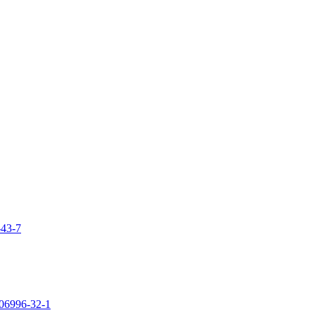
-43-7
106996-32-1