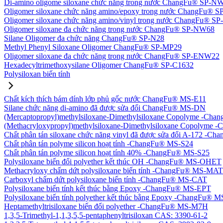
Di-amino oligome siloxane chức năng trong nước ChangFu® SP-N
Oligomer siloxane chức năng amino/epoxy trong nước ChangFu® 
Oligomer siloxane chức năng amino/vinyl trong nước ChangFu® 
Oligomer siloxane đa chức năng trong nước ChangFu® SP-NW68
Silane Oligomer đa chức năng ChangFu® SP-N28
Methyl Phenyl Siloxane Oligomer ChangFu® SP-MP29
Oligomer siloxane đa chức năng trong nước ChangFu® SP-ENW22
Hexadecyltrimethoxysilane Oligomer ChangFu® SP-C1632
Polysiloxan biến tính
Chất kích thích bám dính lớp phủ gốc nước ChangFu® MS-E11
Silane chức năng di-amino đã được sửa đổi ChangFu® MS-DN
(Mercaptopropyl)methylsiloxane-Dimethylsiloxane Copolyme -Ch
(Methacryloxypropyl)methylsiloxane-Dimethylsiloxane Copolym
Chất phân tán siloxane chức năng vinyl đã được sửa đổi A-172 -
Chất phân tán polyme silicon hoạt tính -ChangFu® MS-S24
Chất phân tán polyme silicon hoạt tính 40% -ChangFu® MS-S25
Polysiloxane biến đổi polyether kết thúc OH -ChangFu® MS-OHET
Methacryloxy chấm dứt polysiloxane biến tính -ChangFu® MS-MAT
Carboxyl chấm dứt polysiloxane biến tính -ChangFu® MS-CAT
Polysiloxane biến tính kết thúc bằng Epoxy -ChangFu® MS-EPT
Polysiloxane biến tính polyether kết thúc bằng Epoxy -ChangFu®
Heptamethyltrisiloxane biến đổi polyether -ChangFu® MS-M7H
1,3,5-Trimethyl-1,1,3,5,5-pentaphenyltrisiloxan CAS: 3390-61-2