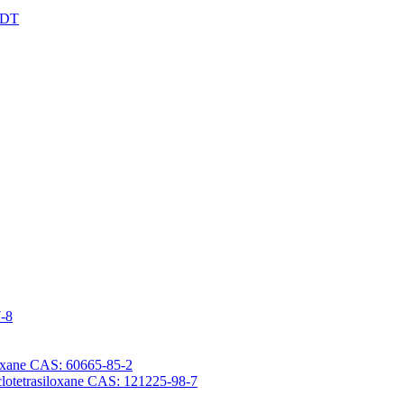
XDT
7-8
iloxane CAS: 60665-85-2
yclotetrasiloxane CAS: 121225-98-7