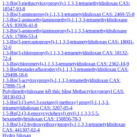
1,3-Bis(3-methacryloxypropyl)-1,1,3,3-tetramethyldisiloxan CAS:
18547-93-8
1,3-Bis(3-aminopropyl)-1,1,3,3-tetrametyldisiloxan CAS: 2469-55-8
1,3-Bis(2-aminoethylaminomethyl)-1,1,3,3-tetramethyldisiloxane
CAS: 83936-41-8
1,3-Bis(3-aminoethylaminopropyl)-1,1,3,3-tetramethyldisiloxane
CAS: 17866-53-4
1,3-Bis(3-mercaptopropyl)-1,1,3,3-tetrametyldisiloxan CAS: 18001-
52-0
1,3-Bis(3-chloropropyl)-1,1,3,3-tetrametyldisiloxan CAS: 18132-
72-4
1,3-Bis(chlorometyl)-1,1,3,3-tetrametyldisiloxan CAS: 2362-10-9
1,3-Bis(heptadecafluorodecyl)-1,1,3,3-tetramethyldisiloxan CAS:
129498-18-6
1,3-Bis(3-acryloxypropyl)-1,1,3,3-tetramethyldisiloxan CAS:
17898-71-4
Polydimethylsiloxane kết thúc bằng Methacryloxypropyl CAS:
58130-03-3
1,3-Bis[3-[3-etyl-3-oxetanyl) methoxy] propyl]-1,1,3,3-
tetrametyldisiloxan CAS: 3207-05-4
1,5-Bis[2-(3,4-epoxycyclohexyl) etyl]-1,1,3,3,5,5-
hexamethyltrisiloxan CAS: 150856-78-3
1,3-Bis(3-(2-hydroxyethoxy)propyl)-1,1,3,3-tetrametyldisiloxan
CAS: 441307-02-4
Hydro Siloxan