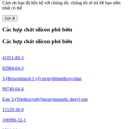
Cảm ơn bạn đã liên hệ với chúng tôi, chúng tôi sẽ trả lời bạn sớm
nhất có thể
Gửi đi
Các hợp chất silicon phổ biến
Các hợp chất silicon phổ biến
41051-80-3
82984-64-3
3-(Benzotriazol-1-yl) propyltrimethoxysilan
99740-64-4
Este 3-(Triethoxysilyl)propylaspartic dietyl este
15129-36-9
106996-32-1