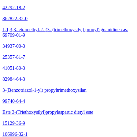
42292-18-2
862822-32-0
1,1,3,3-tetramethyl-2- (3- (trimethoxysilyl) propyl) guanidine cas:
69709-01-9
34937-00-3
25357-81-7
41051-80-3
82984-64-3
3-(Benzotriazol-1-yl) propyltrimethoxysilan
99740-64-4
Este 3-(Triethoxysilyl)propylaspartic dietyl este
15129-36-9
106996-32-1