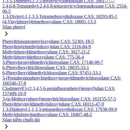
1,3,5-Trimethyl-1,3,5-trivinylcyclotrisiloxan CAS: 3901-77-7
2,4,6,8-Tetramethyl-2,4,6,8-tetravinylcyclotetrasiloxane CAS: 2554-
06-5
1,3-Divinyl-1,1,3,3-Tetramethoxydisiloxane CAS: 18293-85-1
(4-Vinylphenyl)trimethoxysilane CAS: 18001-13-3
Silan phenyl
Phenyltrisisopropenyloxysilane CAS: 52301-18-5
Phenyltris(trimethylsiloxy)silan CAS: 2116-84-9
Methylphenyldimethoxysilane CAS: 3027-21-2
Methylphenyldiethoxysilane CAS: 775-56-4
3-Phenylpropyldimethylchlorosilane CAS: 17146-09-7
6-Phenylhexyltrichlorosilane CAS: 18035-33-1
6-Phenylhexyldimethylchlorosilane CAS: 97451-53-1
3-(Pentabromophenylmethoxy)propyldimethylchlorosilane CAS:
166546-37-8
Clodimetyl[3-(2,3,4,5,6-pentafluorophenyl)propyl]silan CAS:
157499-19-9
3-(p-Methoxyphenyl)propyltrichlorosilane CAS: 163155-57-5
Phenyltris(vinyldimethylsiloxy)silane CAS: 60111-47-9
1,3-Diphenyl-1,1,3,3-tetramethoxydisiloxan CAS: 17938-09-9
Methyldiphenylmethoxysilane CAS: 18407-48-2
Silan kiềm chuỗi dài