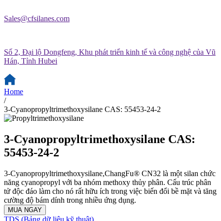
Sales@cfsilanes.com
Số 2, Đại lộ Dongfeng, Khu phát triển kinh tế và công nghệ của Vũ
Hán, Tỉnh Hubei
Home
/
3-Cyanopropyltrimethoxysilane CAS: 55453-24-2
3-Cyanopropyltrimethoxysilane CAS:
55453-24-2
3-Cyanopropyltrimethoxysilane,ChangFu® CN32 là một silan chức
năng cyanopropyl với ba nhóm methoxy thủy phân. Cấu trúc phân
tử độc đáo làm cho nó rất hữu ích trong việc biến đổi bề mặt và tăng
cường độ bám dính trong nhiều ứng dụng.
MUA NGAY
TDS (Bảng dữ liệu kỹ thuật)