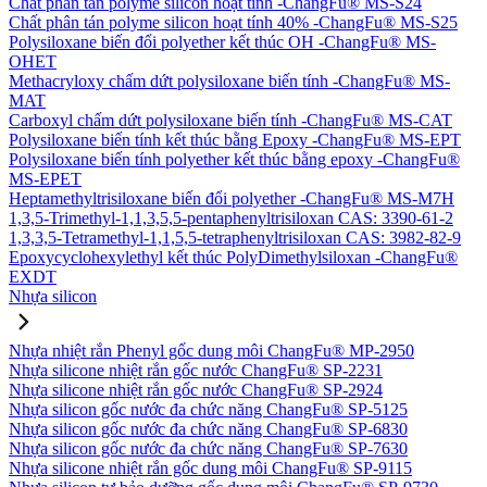
Chất phân tán polyme silicon hoạt tính -ChangFu® MS-S24
Chất phân tán polyme silicon hoạt tính 40% -ChangFu® MS-S25
Polysiloxane biến đổi polyether kết thúc OH -ChangFu® MS-
OHET
Methacryloxy chấm dứt polysiloxane biến tính -ChangFu® MS-
MAT
Carboxyl chấm dứt polysiloxane biến tính -ChangFu® MS-CAT
Polysiloxane biến tính kết thúc bằng Epoxy -ChangFu® MS-EPT
Polysiloxane biến tính polyether kết thúc bằng epoxy -ChangFu®
MS-EPET
Heptamethyltrisiloxane biến đổi polyether -ChangFu® MS-M7H
1,3,5-Trimethyl-1,1,3,5,5-pentaphenyltrisiloxan CAS: 3390-61-2
1,3,3,5-Tetramethyl-1,1,5,5-tetraphenyltrisiloxan CAS: 3982-82-9
Epoxycyclohexylethyl kết thúc PolyDimethylsiloxan -ChangFu®
EXDT
Nhựa silicon
Nhựa nhiệt rắn Phenyl gốc dung môi ChangFu® MP-2950
Nhựa silicone nhiệt rắn gốc nước ChangFu® SP-2231
Nhựa silicone nhiệt rắn gốc nước ChangFu® SP-2924
Nhựa silicon gốc nước đa chức năng ChangFu® SP-5125
Nhựa silicon gốc nước đa chức năng ChangFu® SP-6830
Nhựa silicon gốc nước đa chức năng ChangFu® SP-7630
Nhựa silicone nhiệt rắn gốc dung môi ChangFu® SP-9115