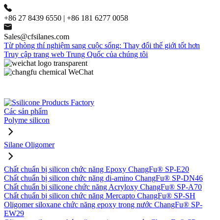
+86 27 8439 6550 | +86 181 6277 0058
Sales@cfsilanes.com
Từ phòng thí nghiệm sang cuộc sống: Thay đổi thế giới tốt hơn
Truy cập trang web Trung Quốc của chúng tôi
Các sản phẩm
Polyme silicon
Silane Oligomer
Chất chuẩn bị silicon chức năng Epoxy ChangFu® SP-E20
Chất chuẩn bị silicon chức năng di-amino ChangFu® SP-DN46
Chất chuẩn bị silicone chức năng Acryloxy ChangFu® SP-A70
Chất chuẩn bị silicon chức năng Mercapto ChangFu® SP-SH
Oligomer siloxane chức năng epoxy trong nước ChangFu® SP-
EW29