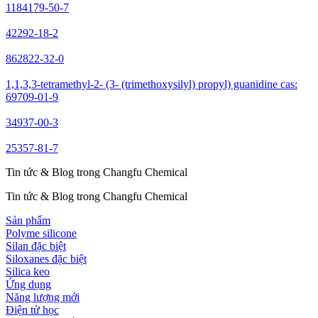
1184179-50-7
42292-18-2
862822-32-0
1,1,3,3-tetramethyl-2- (3- (trimethoxysilyl) propyl) guanidine cas:
69709-01-9
34937-00-3
25357-81-7
Tin tức & Blog trong Changfu Chemical
Tin tức & Blog trong Changfu Chemical
Sản phẩm
Polyme silicone
Silan đặc biệt
Siloxanes đặc biệt
Silica keo
Ứng dụng
Năng lượng mới
Điện tử học