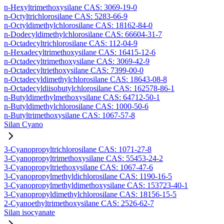
n-Hexyltrimethoxysilane CAS: 3069-19-0
n-Octyltrichlorosilane CAS: 5283-66-9
n-Octyldimethylchlorosilane CAS: 18162-84-0
n-Dodecyldimethylchlorosilane CAS: 66604-31-7
n-Octadecyltrichlorosilane CAS: 112-04-9
n-Hexadecyltrimethoxysilane CAS: 16415-12-6
n-Octadecyltrimethoxysilane CAS: 3069-42-9
n-Octadecyltriethoxysilane CAS: 7399-00-0
n-Octadecyldimethylchlorosilane CAS: 18643-08-8
n-Octadecyldiisobutylchlorosilane CAS: 162578-86-1
n-Butyldimethylmethoxysilane CAS: 64712-50-1
n-Butyldimethylchlorosilane CAS: 1000-50-6
n-Butyltrimethoxysilane CAS: 1067-57-8
Silan Cyano
3-Cyanopropyltrichlorosilane CAS: 1071-27-8
3-Cyanopropyltrimethoxysilane CAS: 55453-24-2
3-Cyanopropyltriethoxysilane CAS: 1067-47-6
3-Cyanopropylmethyldichlorosilane CAS: 1190-16-5
3-Cyanopropylmethyldimethoxysilane CAS: 153723-40-1
3-Cyanopropyldimethylchlorosilane CAS: 18156-15-5
2-Cyanoethyltrimethoxysilane CAS: 2526-62-7
Silan isocyanate