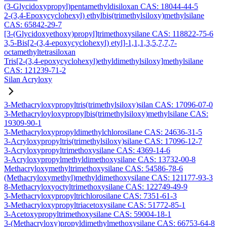
(3-Glycidoxypropyl)pentamethyldisiloxan CAS: 18044-44-5
2-(3,4-Epoxycyclohexyl) ethylbis(trimethylsiloxy)methylsilane
CAS: 65842-29-7
[3-(Glycidoxyethoxy)propyl]trimethoxysilane CAS: 118822-75-6
3,5-Bis[2-(3,4-epoxycyclohexyl) etyl]-1,1,1,3,5,7,7,7-
octamethyltetrasiloxan
Tris[2-(3,4-epoxycyclohexyl)ethyldimethylsiloxy]methylsilane
CAS: 121239-71-2
Silan Acryloxy
3-Methacryloxypropyltris(trimethylsiloxy)silan CAS: 17096-07-0
3-Methacryloyloxypropylbis(trimethylsiloxy)methylsilane CAS:
19309-90-1
3-Methacryloxypropyldimethylchlorosilane CAS: 24636-31-5
3-Acryloxypropyltris(trimethylsiloxy)silane CAS: 17096-12-7
3-Acryloxypropyltrimethoxysilane CAS: 4369-14-6
3-Acryloxypropylmethyldimethoxysilane CAS: 13732-00-8
Methacryloxymethyltrimethoxysilane CAS: 54586-78-6
(Methacryloxymethyl)methyldimethoxysilane CAS: 121177-93-3
8-Methacryloxyoctyltrimethoxysilane CAS: 122749-49-9
3-Methacryloxypropyltrichlorosilane CAS: 7351-61-3
3-Methacryloxypropyltriacetoxysilane CAS: 51772-85-1
3-Acetoxypropyltrimethoxysilane CAS: 59004-18-1
3-(Methacryloxy)propyldimethylmethoxysilane CAS: 66753-64-8