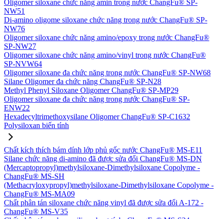
Oligomer siloxane chức năng amin trong nước ChangFu® SP-
NW51
Di-amino oligome siloxane chức năng trong nước ChangFu® SP-
NW76
Oligomer siloxane chức năng amino/epoxy trong nước ChangFu®
SP-NW27
Oligomer siloxane chức năng amino/vinyl trong nước ChangFu®
SP-NVW64
Oligomer siloxane đa chức năng trong nước ChangFu® SP-NW68
Silane Oligomer đa chức năng ChangFu® SP-N28
Methyl Phenyl Siloxane Oligomer ChangFu® SP-MP29
Oligomer siloxane đa chức năng trong nước ChangFu® SP-
ENW22
Hexadecyltrimethoxysilane Oligomer ChangFu® SP-C1632
Polysiloxan biến tính
Chất kích thích bám dính lớp phủ gốc nước ChangFu® MS-E11
Silane chức năng di-amino đã được sửa đổi ChangFu® MS-DN
(Mercaptopropyl)methylsiloxane-Dimethylsiloxane Copolyme -
ChangFu® MS-SH
(Methacryloxypropyl)methylsiloxane-Dimethylsiloxane Copolyme -
ChangFu® MS-MA09
Chất phân tán siloxane chức năng vinyl đã được sửa đổi A-172 -
ChangFu® MS-V35