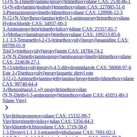
[3-(N,N-Dimethylamino)propyl]trimethoxysilane CAS: 2530-86-1
(3-(N-ethylamino)isobutyl)trimethoxysilane CAS: 227085-51-0
3-Piperazinopropylmethyldimethoxysilane CAS: 128996-12-3
N-[2-(N-Vinylbenzylamino)ethyl]-3-aminopropyltrimethoxysilane
Hydrochloride CAS: 34937-00-3
3-Aminopropyltris(trimethylsiloxy)silane CAS: 25357-81-7
3-(Methacrylamidopropyl)triethoxysilane CAS: 109213-85-6
1,1,3,3-Tetramethyl-2-(3-(trimethoxysilyl)propyl)guanidine CAS:
69709-01-9
Tris[3-(triethoxysilyl)propyl]amin CAS: 18784-74-2
3-(N,N-Dimethylaminopropyl)aminopropylmethyldimethoxysilane
CAS: 224638-27-1
N-(3-triethoxysilylpropyl)-4,5-dihydroimidazole CAS: 58068-97-6
Este 3-(Triethoxysilyl)propylaspartic dietyl este
3-[2-(2-Aminoethylamino)ethylamino]propylmethyldimethoxysilane
CAS: 99740-64-4
3-(Benzotriazol-1-yl) propyltrimethoxysilan
(N,N-Diethyl-3-aminopropyl)trimethoxysilane CAS: 41051-80-3
Silane Vinyl
Vinyltriisopropenoxysilane CAS: 15332-99-7
Vinyltris(trimethylsiloxy)silan CAS: 5356-84-3
Vinyldimethylchlorosilane CAS: 1719-58-0
1,3-Divinyl-1,1,3,3-tetramethyldisilazane CAS: 7691-02-3