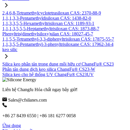
2,4,6,8-Tetramethylcyclotetrasiloxan CAS: 2370-88-9
1,1,1,3,3-Pentamethyldisiloxan CAS: 1438-82-0
1,1,3,3,5,5-Hexamethyltrisiloxan CAS: 1189-93-1
1,1,1,3,5,5,5-Heptamethyltrisiloxan CAS: 1873-88-7
Phenyltris(dimethylsiloxy)silan CAS: 18027-45-7
1,1,5,5-Tetramethyl-3,3-diphenyltrisiloxan CAS: 17875-55-7
1,1,3,5,5-Pentamethyl-3-phenyltrisiloxane CAS: 17962-34-4
keo silic
Silica keo phân tán trong dung môi hữu cơ ChangFu® CS23
Phân tán dung dịch keo silica ChangFu® CS23-W
Silica keo cho hệ thống UV ChangFu® CS23UV
Liên hệ Changfu Hóa chất ngay bây giờ!
Sales@cfsilanes.com
+86 27 8439 6550 | +86 181 6277 0058
Ứng dụng