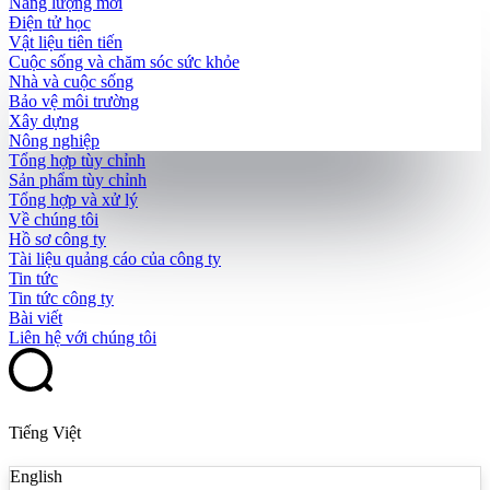
Năng lượng mới
Điện tử học
Vật liệu tiên tiến
Cuộc sống và chăm sóc sức khỏe
Nhà và cuộc sống
Bảo vệ môi trường
Xây dựng
Nông nghiệp
Tổng hợp tùy chỉnh
Sản phẩm tùy chỉnh
Tổng hợp và xử lý
Về chúng tôi
Hồ sơ công ty
Tài liệu quảng cáo của công ty
Tin tức
Tin tức công ty
Bài viết
Liên hệ với chúng tôi
Tiếng Việt
English