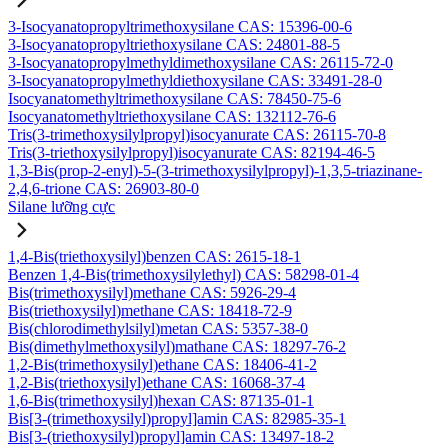
3-Isocyanatopropyltrimethoxysilane CAS: 15396-00-6
3-Isocyanatopropyltriethoxysilane CAS: 24801-88-5
3-Isocyanatopropylmethyldimethoxysilane CAS: 26115-72-0
3-Isocyanatopropylmethyldiethoxysilane CAS: 33491-28-0
Isocyanatomethyltrimethoxysilane CAS: 78450-75-6
Isocyanatomethyltriethoxysilane CAS: 132112-76-6
Tris(3-trimethoxysilylpropyl)isocyanurate CAS: 26115-70-8
Tris(3-triethoxysilylpropyl)isocyanurate CAS: 82194-46-5
1,3-Bis(prop-2-enyl)-5-(3-trimethoxysilylpropyl)-1,3,5-triazinane-
2,4,6-trione CAS: 26903-80-0
Silane lưỡng cực
1,4-Bis(triethoxysilyl)benzen CAS: 2615-18-1
Benzen 1,4-Bis(trimethoxysilylethyl) CAS: 58298-01-4
Bis(trimethoxysilyl)methane CAS: 5926-29-4
Bis(triethoxysilyl)methane CAS: 18418-72-9
Bis(chlorodimethylsilyl)metan CAS: 5357-38-0
Bis(dimethylmethoxysilyl)mathane CAS: 18297-76-2
1,2-Bis(trimethoxysilyl)ethane CAS: 18406-41-2
1,2-Bis(triethoxysilyl)ethane CAS: 16068-37-4
1,6-Bis(trimethoxysilyl)hexan CAS: 87135-01-1
Bis[3-(trimethoxysilyl)propyl]amin CAS: 82985-35-1
Bis[3-(triethoxysilyl)propyl]amin CAS: 13497-18-2