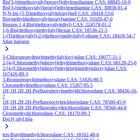
Bis[3-(trimethoxysilyl)propyl]ethylenediamine CAS: 68845-16-9
Bis[3-(triethoxysilyl)propyl]ethylenediamine CAS: 30858-91-4
N,N-bis (3-Trimethoxysilylpropyl)urê CAS: 18418-53-6
Bis(methyldiethoxysilylpropyl)amine CAS: 31020-47-0
Benzen 1,4-Bis(triethoxysilylethyl) CAS: 224578-01-2
1,6-Bis(diethoxymethylsilyl)hexan CAS: 18536-21-5
1-(Triethoxysilyl)-2-(diethoxymethylsilyl) ethane CAS: 18418-54-7
Silan halogen
3-Chloropropyltris(trimethylsilyloxy)silan CAS: 18077-31-1
2-[4-(Chloromethyl)phenyl]ethyltrimethoxysilane CAS: 68128-25-6
2-[4-(Chloromethyl)phenyl]ethyltris(trimethylsiloxy)silan CAS:
167426-89-3
3-Bromopropyltrimethoxysilane CAS: 51826-90-5
Cloromethyltriethoxysilane CAS: 15267-95-5
1H,1H,2H,2H-Perfluorohexylmethyldichlorosilane CAS: 38436-16-
7
1H,1H,2H,2H-Perfluorooctyltrichlorosilane CAS: 78560-45-9
1H,1H,2H,2H-Perfluorodecyltrichlorosilane CAS: 78560-44-8
Cloromethydichlorosilane CAS: 18170-89-3
Đại lý silyl hóa
tert-Butyldimethylchlorosilane CAS: 18162-48-6