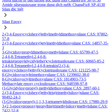
Nhựa silicon tự bảo dưỡng gốc dung môi ChangFu® SP-9730
Amide silsesquioxane trong dung dịch nước ChangFu® SP-4130
Silan đặc biệt
Silan Epoxy
2-(3,4-Epoxycyclohexyl)ethylmethyldimethoxysilane CAS: 97802-
57-8
2-(3,4-Epoxycyclohexyl)etylmethyldiethoxysilane CAS: 14857-35-
3
3-Glycidoxypropyldimethoxymethylsilane CAS: 65799-47-5
2,4,6,8-Tetramethyl-2,4,6,8-
tetrakis(propylglycidylether)cyclotetrasiloxane CAS: 60665-85-2
2,4,6,8-Tetramethyl-2,4,6,8-tetrakis[2-(3,4-
epoxycyclohexyl)ethyl]cyclotetrasiloxane CAS: 121225-98-7
8-Glycidoxyoctyltrimethoxysilane CAS: 1239602-38-0
8-Glycidoxyoctyltriethoxysilane CAS: 1814903-73-5
Methacrylate epoxy cyclosiloxane CAS: 948598-97-8
(3-Glycidyloxypropyl) methyldiethoxysilane CAS: 2897-60-1
2-(3,4-Epoxycyclohexyl)ethyltris(trimethylsiloxy)silane CAS:
90492-24-3
(3-Glycidoxypropyl)-1,1,3,3-tetrametyldisiloxan CAS: 17980-29-9
3-(2,3-epoxypropoxy)propylbis(trimethylsiloxy)methylsilane CAS:
7422-52-8