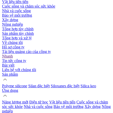
Vật liệu tiên tiến
Cuộc sống và chăm sóc sức khỏe
Nhà và cuộc sống
Bảo vệ môi trường
Xây dựng
Nông nghiệp
Tổng hợp tùy chỉnh
Sản phẩm tùy chỉnh
Tổng hợp và xử lý
Về chúng tôi
Hồ sơ công ty
Tài liệu quảng cáo của công ty
Nhanh
Tin tức công ty
Bài viết
Liên hệ với chúng tôi
Sản phẩm
Polyme silicone
Silan đặc biệt
Siloxanes đặc biệt
Silica keo
Ứng dụng
Năng lượng mới
Điện tử học
Vật liệu tiên tiến
Cuộc sống và chăm
sóc sức khỏe
Nhà và cuộc sống
Bảo vệ môi trường
Xây dựng
Nông
nghiệp