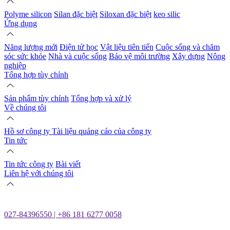
Polyme silicon
Silan đặc biệt
Siloxan đặc biệt
keo silic
Ứng dụng
Năng lượng mới
Điện tử học
Vật liệu tiên tiến
Cuộc sống và chăm
sóc sức khỏe
Nhà và cuộc sống
Bảo vệ môi trường
Xây dựng
Nông
nghiệp
Tổng hợp tùy chỉnh
Sản phẩm tùy chỉnh
Tổng hợp và xử lý
Về chúng tôi
Hồ sơ công ty
Tài liệu quảng cáo của công ty
Tin tức
Tin tức công ty
Bài viết
Liên hệ với chúng tôi
027-84396550 | +86 181 6277 0058