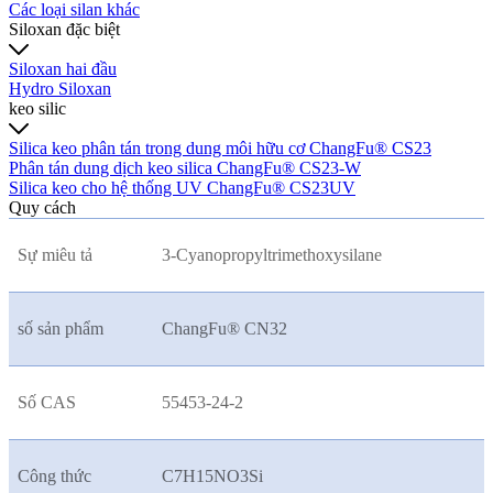
Các loại silan khác
Siloxan đặc biệt
Siloxan hai đầu
Hydro Siloxan
keo silic
Silica keo phân tán trong dung môi hữu cơ ChangFu® CS23
Phân tán dung dịch keo silica ChangFu® CS23-W
Silica keo cho hệ thống UV ChangFu® CS23UV
Quy cách
Sự miêu tả
3-Cyanopropyltrimethoxysilane
số sản phẩm
ChangFu® CN32
Số CAS
55453-24-2
Công thức
C7H15NO3Si