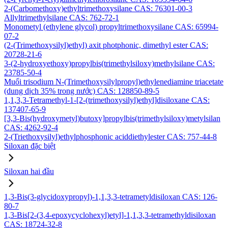
2-(Carbomethoxy)ethyltrimethoxysilane CAS: 76301-00-3
Allyltrimethylsilane CAS: 762-72-1
Monometyl (ethylene glycol) propyltrimethoxysilane CAS: 65994-
07-2
(2-(Trimethoxysilyl)ethyl) axit photphonic, dimethyl ester CAS:
20728-21-6
3-(2-hydroxyethoxy)propylbis(trimethylsiloxy)methylsilane CAS:
23785-50-4
Muối trisodium N-(Trimethoxysilylpropyl)ethylenediamine triacetate
(dung dịch 35% trong nước) CAS: 128850-89-5
1,1,3,3-Tetramethyl-1-[2-(trimethoxysilyl)ethyl]disiloxane CAS:
137407-65-9
[3,3-Bis(hydroxymetyl)butoxy]propylbis(trimethylsiloxy)metylsilan
CAS: 4262-92-4
2-(Triethoxysilyl)ethylphosphonic aciddiethylester CAS: 757-44-8
Siloxan đặc biệt
Siloxan hai đầu
1,3-Bis(3-glycidoxypropyl)-1,1,3,3-tetrametyldisiloxan CAS: 126-
80-7
1,3-Bis[2-(3,4-epoxycyclohexyl)etyl]-1,1,3,3-tetramethyldisiloxan
CAS: 18724-32-8