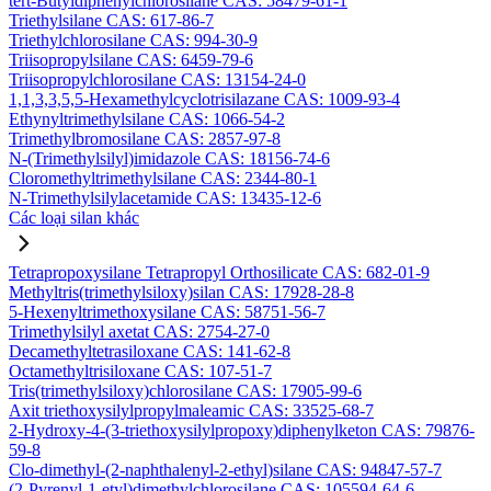
tert-Butyldiphenylchlorosilane CAS: 58479-61-1
Triethylsilane CAS: 617-86-7
Triethylchlorosilane CAS: 994-30-9
Triisopropylsilane CAS: 6459-79-6
Triisopropylchlorosilane CAS: 13154-24-0
1,1,3,3,5,5-Hexamethylcyclotrisilazane CAS: 1009-93-4
Ethynyltrimethylsilane CAS: 1066-54-2
Trimethylbromosilane CAS: 2857-97-8
N-(Trimethylsilyl)imidazole CAS: 18156-74-6
Cloromethyltrimethylsilane CAS: 2344-80-1
N-Trimethylsilylacetamide CAS: 13435-12-6
Các loại silan khác
Tetrapropoxysilane Tetrapropyl Orthosilicate CAS: 682-01-9
Methyltris(trimethylsiloxy)silan CAS: 17928-28-8
5-Hexenyltrimethoxysilane CAS: 58751-56-7
Trimethylsilyl axetat CAS: 2754-27-0
Decamethyltetrasiloxane CAS: 141-62-8
Octamethyltrisiloxane CAS: 107-51-7
Tris(trimethylsiloxy)chlorosilane CAS: 17905-99-6
Axit triethoxysilylpropylmaleamic CAS: 33525-68-7
2-Hydroxy-4-(3-triethoxysilylpropoxy)diphenylketon CAS: 79876-
59-8
Clo-dimethyl-(2-naphthalenyl-2-ethyl)silane CAS: 94847-57-7
(2-Pyrenyl-1-etyl)dimethylchlorosilane CAS: 105594-64-6