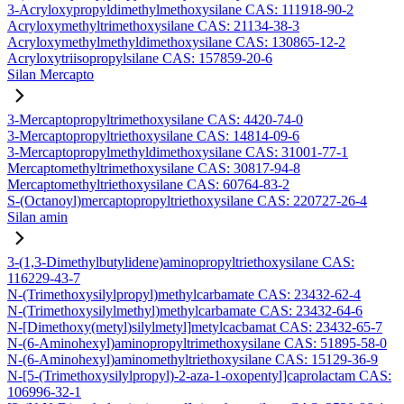
3-Acryloxypropyldimethylmethoxysilane CAS: 111918-90-2
Acryloxymethyltrimethoxysilane CAS: 21134-38-3
Acryloxymethylmethyldimethoxysilane CAS: 130865-12-2
Acryloxytriisopropylsilane CAS: 157859-20-6
Silan Mercapto
3-Mercaptopropyltrimethoxysilane CAS: 4420-74-0
3-Mercaptopropyltriethoxysilane CAS: 14814-09-6
3-Mercaptopropylmethyldimethoxysilane CAS: 31001-77-1
Mercaptomethyltrimethoxysilane CAS: 30817-94-8
Mercaptomethyltriethoxysilane CAS: 60764-83-2
S-(Octanoyl)mercaptopropyltriethoxysilane CAS: 220727-26-4
Silan amin
3-(1,3-Dimethylbutylidene)aminopropyltriethoxysilane CAS:
116229-43-7
N-(Trimethoxysilylpropyl)methylcarbamate CAS: 23432-62-4
N-(Trimethoxysilylmethyl)methylcarbamate CAS: 23432-64-6
N-[Dimethoxy(metyl)silylmetyl]metylcacbamat CAS: 23432-65-7
N-(6-Aminohexyl)aminopropyltrimethoxysilane CAS: 51895-58-0
N-(6-Aminohexyl)aminomethyltriethoxysilane CAS: 15129-36-9
N-[5-(Trimethoxysilylpropyl)-2-aza-1-oxopentyl]caprolactam CAS:
106996-32-1