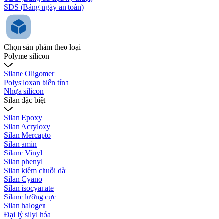
SDS (Bảng ngày an toàn)
Chọn sản phẩm theo loại
Polyme silicon
Silane Oligomer
Polysiloxan biến tính
Nhựa silicon
Silan đặc biệt
Silan Epoxy
Silan Acryloxy
Silan Mercapto
Silan amin
Silane Vinyl
Silan phenyl
Silan kiềm chuỗi dài
Silan Cyano
Silan isocyanate
Silane lưỡng cực
Silan halogen
Đại lý silyl hóa