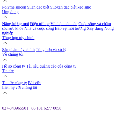
Polyme silicon
Silan đặc biệt
Siloxan đặc biệt
keo silic
Ứng dụng
Năng lượng mới
Điện tử học
Vật liệu tiên tiến
Cuộc sống và chăm
sóc sức khỏe
Nhà và cuộc sống
Bảo vệ môi trường
Xây dựng
Nông
nghiệp
Tổng hợp tùy chỉnh
Sản phẩm tùy chỉnh
Tổng hợp và xử lý
Về chúng tôi
Hồ sơ công ty
Tài liệu quảng cáo của công ty
Tin tức
Tin tức công ty
Bài viết
Liên hệ với chúng tôi
027-84396550 | +86 181 6277 0058