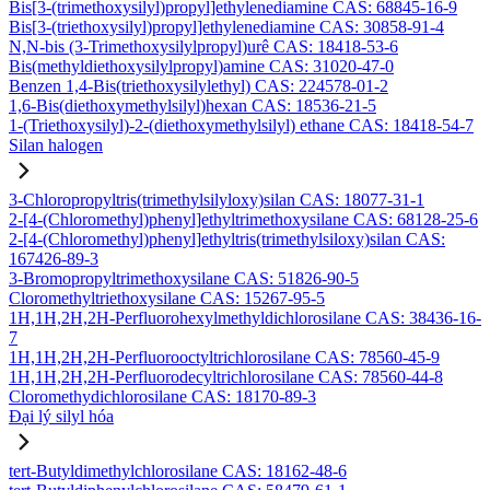
Bis[3-(trimethoxysilyl)propyl]ethylenediamine CAS: 68845-16-9
Bis[3-(triethoxysilyl)propyl]ethylenediamine CAS: 30858-91-4
N,N-bis (3-Trimethoxysilylpropyl)urê CAS: 18418-53-6
Bis(methyldiethoxysilylpropyl)amine CAS: 31020-47-0
Benzen 1,4-Bis(triethoxysilylethyl) CAS: 224578-01-2
1,6-Bis(diethoxymethylsilyl)hexan CAS: 18536-21-5
1-(Triethoxysilyl)-2-(diethoxymethylsilyl) ethane CAS: 18418-54-7
Silan halogen
3-Chloropropyltris(trimethylsilyloxy)silan CAS: 18077-31-1
2-[4-(Chloromethyl)phenyl]ethyltrimethoxysilane CAS: 68128-25-6
2-[4-(Chloromethyl)phenyl]ethyltris(trimethylsiloxy)silan CAS:
167426-89-3
3-Bromopropyltrimethoxysilane CAS: 51826-90-5
Cloromethyltriethoxysilane CAS: 15267-95-5
1H,1H,2H,2H-Perfluorohexylmethyldichlorosilane CAS: 38436-16-
7
1H,1H,2H,2H-Perfluorooctyltrichlorosilane CAS: 78560-45-9
1H,1H,2H,2H-Perfluorodecyltrichlorosilane CAS: 78560-44-8
Cloromethydichlorosilane CAS: 18170-89-3
Đại lý silyl hóa
tert-Butyldimethylchlorosilane CAS: 18162-48-6