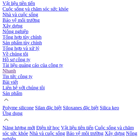
Vật liệu tiên tiến
Cuộc sống và chăm sóc sức khỏe
Nhà và cuộc sống
Bảo vệ môi trường
Xây dựng
Nông nghiệp
Tổng hợp tùy chỉnh
Sản phẩm tùy chỉnh
Tổng hợp và xử lý
Về chúng tôi
Hồ sơ công ty
Tài liệu quảng cáo của công ty
Nhanh
Tin tức công ty
Bài viết
Liên hệ với chúng tôi
Sản phẩm
Polyme silicone
Silan đặc biệt
Siloxanes đặc biệt
Silica keo
Ứng dụng
Năng lượng mới
Điện tử học
Vật liệu tiên tiến
Cuộc sống và chăm
sóc sức khỏe
Nhà và cuộc sống
Bảo vệ môi trường
Xây dựng
Nông
nghiệp