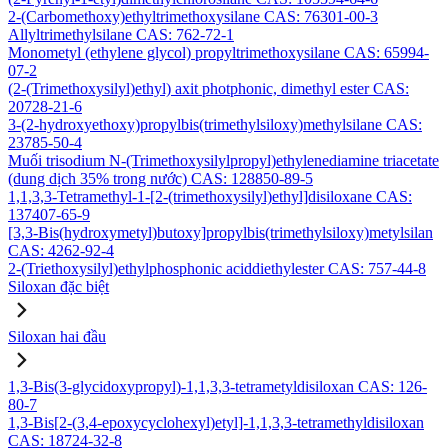
2-(Carbomethoxy)ethyltrimethoxysilane CAS: 76301-00-3
Allyltrimethylsilane CAS: 762-72-1
Monometyl (ethylene glycol) propyltrimethoxysilane CAS: 65994-
07-2
(2-(Trimethoxysilyl)ethyl) axit photphonic, dimethyl ester CAS:
20728-21-6
3-(2-hydroxyethoxy)propylbis(trimethylsiloxy)methylsilane CAS:
23785-50-4
Muối trisodium N-(Trimethoxysilylpropyl)ethylenediamine triacetate
(dung dịch 35% trong nước) CAS: 128850-89-5
1,1,3,3-Tetramethyl-1-[2-(trimethoxysilyl)ethyl]disiloxane CAS:
137407-65-9
[3,3-Bis(hydroxymetyl)butoxy]propylbis(trimethylsiloxy)metylsilan
CAS: 4262-92-4
2-(Triethoxysilyl)ethylphosphonic aciddiethylester CAS: 757-44-8
Siloxan đặc biệt
Siloxan hai đầu
1,3-Bis(3-glycidoxypropyl)-1,1,3,3-tetrametyldisiloxan CAS: 126-
80-7
1,3-Bis[2-(3,4-epoxycyclohexyl)etyl]-1,1,3,3-tetramethyldisiloxan
CAS: 18724-32-8