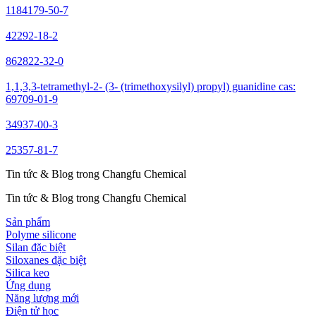
1184179-50-7
42292-18-2
862822-32-0
1,1,3,3-tetramethyl-2- (3- (trimethoxysilyl) propyl) guanidine cas:
69709-01-9
34937-00-3
25357-81-7
Tin tức & Blog trong Changfu Chemical
Tin tức & Blog trong Changfu Chemical
Sản phẩm
Polyme silicone
Silan đặc biệt
Siloxanes đặc biệt
Silica keo
Ứng dụng
Năng lượng mới
Điện tử học