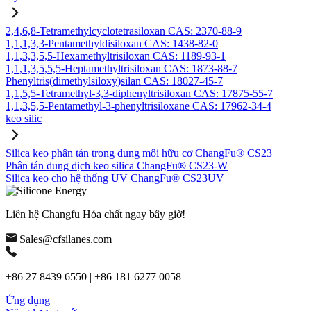
2,4,6,8-Tetramethylcyclotetrasiloxan CAS: 2370-88-9
1,1,1,3,3-Pentamethyldisiloxan CAS: 1438-82-0
1,1,3,3,5,5-Hexamethyltrisiloxan CAS: 1189-93-1
1,1,1,3,5,5,5-Heptamethyltrisiloxan CAS: 1873-88-7
Phenyltris(dimethylsiloxy)silan CAS: 18027-45-7
1,1,5,5-Tetramethyl-3,3-diphenyltrisiloxan CAS: 17875-55-7
1,1,3,5,5-Pentamethyl-3-phenyltrisiloxane CAS: 17962-34-4
keo silic
Silica keo phân tán trong dung môi hữu cơ ChangFu® CS23
Phân tán dung dịch keo silica ChangFu® CS23-W
Silica keo cho hệ thống UV ChangFu® CS23UV
Liên hệ Changfu Hóa chất ngay bây giờ!
Sales@cfsilanes.com
+86 27 8439 6550 | +86 181 6277 0058
Ứng dụng