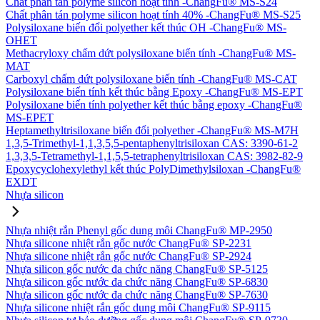
Chất phân tán polyme silicon hoạt tính -ChangFu® MS-S24
Chất phân tán polyme silicon hoạt tính 40% -ChangFu® MS-S25
Polysiloxane biến đổi polyether kết thúc OH -ChangFu® MS-
OHET
Methacryloxy chấm dứt polysiloxane biến tính -ChangFu® MS-
MAT
Carboxyl chấm dứt polysiloxane biến tính -ChangFu® MS-CAT
Polysiloxane biến tính kết thúc bằng Epoxy -ChangFu® MS-EPT
Polysiloxane biến tính polyether kết thúc bằng epoxy -ChangFu®
MS-EPET
Heptamethyltrisiloxane biến đổi polyether -ChangFu® MS-M7H
1,3,5-Trimethyl-1,1,3,5,5-pentaphenyltrisiloxan CAS: 3390-61-2
1,3,3,5-Tetramethyl-1,1,5,5-tetraphenyltrisiloxan CAS: 3982-82-9
Epoxycyclohexylethyl kết thúc PolyDimethylsiloxan -ChangFu®
EXDT
Nhựa silicon
Nhựa nhiệt rắn Phenyl gốc dung môi ChangFu® MP-2950
Nhựa silicone nhiệt rắn gốc nước ChangFu® SP-2231
Nhựa silicone nhiệt rắn gốc nước ChangFu® SP-2924
Nhựa silicon gốc nước đa chức năng ChangFu® SP-5125
Nhựa silicon gốc nước đa chức năng ChangFu® SP-6830
Nhựa silicon gốc nước đa chức năng ChangFu® SP-7630
Nhựa silicone nhiệt rắn gốc dung môi ChangFu® SP-9115