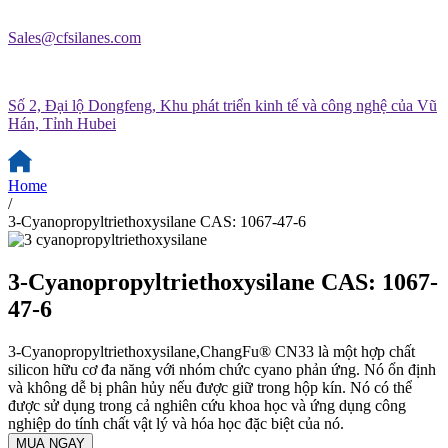
Sales@cfsilanes.com
Số 2, Đại lộ Dongfeng, Khu phát triển kinh tế và công nghệ của Vũ
Hán, Tỉnh Hubei
Home
/
3-Cyanopropyltriethoxysilane CAS: 1067-47-6
3-Cyanopropyltriethoxysilane CAS: 1067-
47-6
3-Cyanopropyltriethoxysilane,ChangFu® CN33 là một hợp chất
silicon hữu cơ đa năng với nhóm chức cyano phản ứng. Nó ổn định
và không dễ bị phân hủy nếu được giữ trong hộp kín. Nó có thể
được sử dụng trong cả nghiên cứu khoa học và ứng dụng công
nghiệp do tính chất vật lý và hóa học đặc biệt của nó.
MUA NGAY