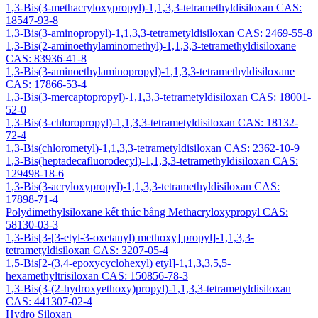
1,3-Bis(3-methacryloxypropyl)-1,1,3,3-tetramethyldisiloxan CAS:
18547-93-8
1,3-Bis(3-aminopropyl)-1,1,3,3-tetrametyldisiloxan CAS: 2469-55-8
1,3-Bis(2-aminoethylaminomethyl)-1,1,3,3-tetramethyldisiloxane
CAS: 83936-41-8
1,3-Bis(3-aminoethylaminopropyl)-1,1,3,3-tetramethyldisiloxane
CAS: 17866-53-4
1,3-Bis(3-mercaptopropyl)-1,1,3,3-tetrametyldisiloxan CAS: 18001-
52-0
1,3-Bis(3-chloropropyl)-1,1,3,3-tetrametyldisiloxan CAS: 18132-
72-4
1,3-Bis(chlorometyl)-1,1,3,3-tetrametyldisiloxan CAS: 2362-10-9
1,3-Bis(heptadecafluorodecyl)-1,1,3,3-tetramethyldisiloxan CAS:
129498-18-6
1,3-Bis(3-acryloxypropyl)-1,1,3,3-tetramethyldisiloxan CAS:
17898-71-4
Polydimethylsiloxane kết thúc bằng Methacryloxypropyl CAS:
58130-03-3
1,3-Bis[3-[3-etyl-3-oxetanyl) methoxy] propyl]-1,1,3,3-
tetrametyldisiloxan CAS: 3207-05-4
1,5-Bis[2-(3,4-epoxycyclohexyl) etyl]-1,1,3,3,5,5-
hexamethyltrisiloxan CAS: 150856-78-3
1,3-Bis(3-(2-hydroxyethoxy)propyl)-1,1,3,3-tetrametyldisiloxan
CAS: 441307-02-4
Hydro Siloxan