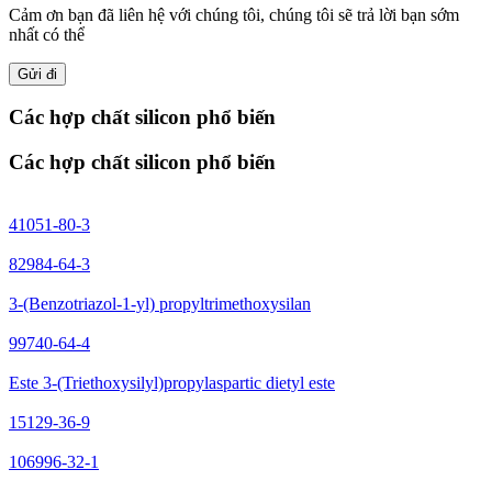
Cảm ơn bạn đã liên hệ với chúng tôi, chúng tôi sẽ trả lời bạn sớm
nhất có thể
Gửi đi
Các hợp chất silicon phổ biến
Các hợp chất silicon phổ biến
41051-80-3
82984-64-3
3-(Benzotriazol-1-yl) propyltrimethoxysilan
99740-64-4
Este 3-(Triethoxysilyl)propylaspartic dietyl este
15129-36-9
106996-32-1