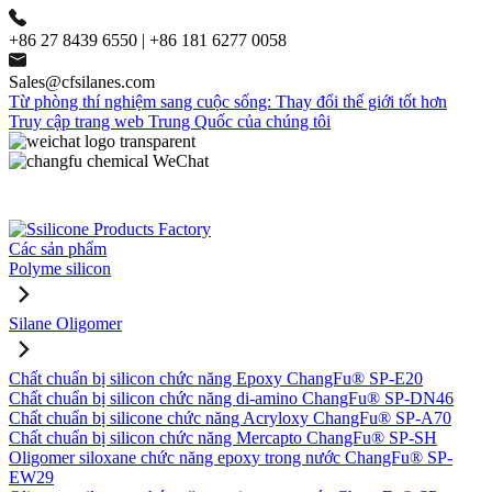
+86 27 8439 6550 | +86 181 6277 0058
Sales@cfsilanes.com
Từ phòng thí nghiệm sang cuộc sống: Thay đổi thế giới tốt hơn
Truy cập trang web Trung Quốc của chúng tôi
Các sản phẩm
Polyme silicon
Silane Oligomer
Chất chuẩn bị silicon chức năng Epoxy ChangFu® SP-E20
Chất chuẩn bị silicon chức năng di-amino ChangFu® SP-DN46
Chất chuẩn bị silicone chức năng Acryloxy ChangFu® SP-A70
Chất chuẩn bị silicon chức năng Mercapto ChangFu® SP-SH
Oligomer siloxane chức năng epoxy trong nước ChangFu® SP-
EW29