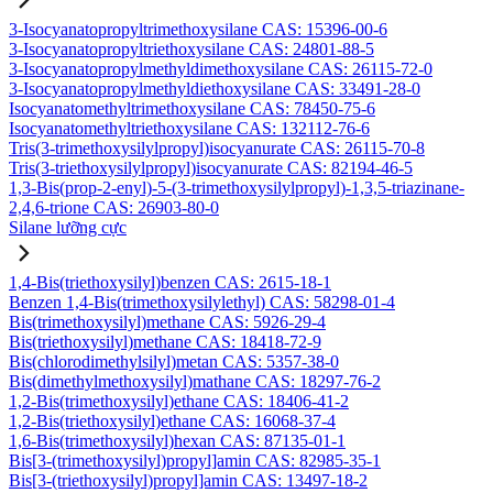
3-Isocyanatopropyltrimethoxysilane CAS: 15396-00-6
3-Isocyanatopropyltriethoxysilane CAS: 24801-88-5
3-Isocyanatopropylmethyldimethoxysilane CAS: 26115-72-0
3-Isocyanatopropylmethyldiethoxysilane CAS: 33491-28-0
Isocyanatomethyltrimethoxysilane CAS: 78450-75-6
Isocyanatomethyltriethoxysilane CAS: 132112-76-6
Tris(3-trimethoxysilylpropyl)isocyanurate CAS: 26115-70-8
Tris(3-triethoxysilylpropyl)isocyanurate CAS: 82194-46-5
1,3-Bis(prop-2-enyl)-5-(3-trimethoxysilylpropyl)-1,3,5-triazinane-
2,4,6-trione CAS: 26903-80-0
Silane lưỡng cực
1,4-Bis(triethoxysilyl)benzen CAS: 2615-18-1
Benzen 1,4-Bis(trimethoxysilylethyl) CAS: 58298-01-4
Bis(trimethoxysilyl)methane CAS: 5926-29-4
Bis(triethoxysilyl)methane CAS: 18418-72-9
Bis(chlorodimethylsilyl)metan CAS: 5357-38-0
Bis(dimethylmethoxysilyl)mathane CAS: 18297-76-2
1,2-Bis(trimethoxysilyl)ethane CAS: 18406-41-2
1,2-Bis(triethoxysilyl)ethane CAS: 16068-37-4
1,6-Bis(trimethoxysilyl)hexan CAS: 87135-01-1
Bis[3-(trimethoxysilyl)propyl]amin CAS: 82985-35-1
Bis[3-(triethoxysilyl)propyl]amin CAS: 13497-18-2