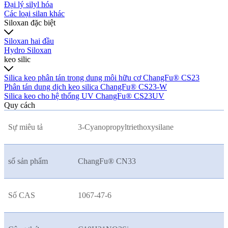
Đại lý silyl hóa
Các loại silan khác
Siloxan đặc biệt
Siloxan hai đầu
Hydro Siloxan
keo silic
Silica keo phân tán trong dung môi hữu cơ ChangFu® CS23
Phân tán dung dịch keo silica ChangFu® CS23-W
Silica keo cho hệ thống UV ChangFu® CS23UV
Quy cách
Sự miêu tả
3-Cyanopropyltriethoxysilane
số sản phẩm
ChangFu® CN33
Số CAS
1067-47-6