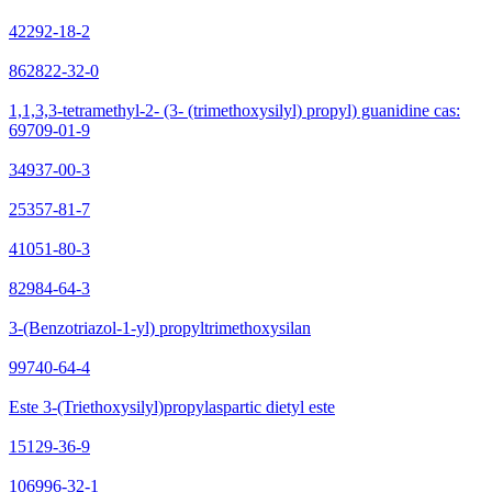
42292-18-2
862822-32-0
1,1,3,3-tetramethyl-2- (3- (trimethoxysilyl) propyl) guanidine cas:
69709-01-9
34937-00-3
25357-81-7
41051-80-3
82984-64-3
3-(Benzotriazol-1-yl) propyltrimethoxysilan
99740-64-4
Este 3-(Triethoxysilyl)propylaspartic dietyl este
15129-36-9
106996-32-1