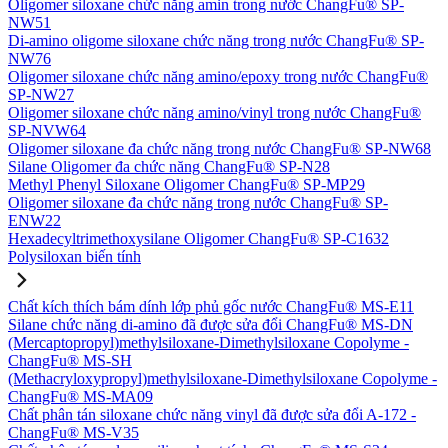
Oligomer siloxane chức năng amin trong nước ChangFu® SP-
NW51
Di-amino oligome siloxane chức năng trong nước ChangFu® SP-
NW76
Oligomer siloxane chức năng amino/epoxy trong nước ChangFu®
SP-NW27
Oligomer siloxane chức năng amino/vinyl trong nước ChangFu®
SP-NVW64
Oligomer siloxane đa chức năng trong nước ChangFu® SP-NW68
Silane Oligomer đa chức năng ChangFu® SP-N28
Methyl Phenyl Siloxane Oligomer ChangFu® SP-MP29
Oligomer siloxane đa chức năng trong nước ChangFu® SP-
ENW22
Hexadecyltrimethoxysilane Oligomer ChangFu® SP-C1632
Polysiloxan biến tính
Chất kích thích bám dính lớp phủ gốc nước ChangFu® MS-E11
Silane chức năng di-amino đã được sửa đổi ChangFu® MS-DN
(Mercaptopropyl)methylsiloxane-Dimethylsiloxane Copolyme -
ChangFu® MS-SH
(Methacryloxypropyl)methylsiloxane-Dimethylsiloxane Copolyme -
ChangFu® MS-MA09
Chất phân tán siloxane chức năng vinyl đã được sửa đổi A-172 -
ChangFu® MS-V35