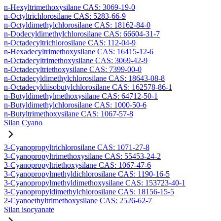
n-Hexyltrimethoxysilane CAS: 3069-19-0
n-Octyltrichlorosilane CAS: 5283-66-9
n-Octyldimethylchlorosilane CAS: 18162-84-0
n-Dodecyldimethylchlorosilane CAS: 66604-31-7
n-Octadecyltrichlorosilane CAS: 112-04-9
n-Hexadecyltrimethoxysilane CAS: 16415-12-6
n-Octadecyltrimethoxysilane CAS: 3069-42-9
n-Octadecyltriethoxysilane CAS: 7399-00-0
n-Octadecyldimethylchlorosilane CAS: 18643-08-8
n-Octadecyldiisobutylchlorosilane CAS: 162578-86-1
n-Butyldimethylmethoxysilane CAS: 64712-50-1
n-Butyldimethylchlorosilane CAS: 1000-50-6
n-Butyltrimethoxysilane CAS: 1067-57-8
Silan Cyano
3-Cyanopropyltrichlorosilane CAS: 1071-27-8
3-Cyanopropyltrimethoxysilane CAS: 55453-24-2
3-Cyanopropyltriethoxysilane CAS: 1067-47-6
3-Cyanopropylmethyldichlorosilane CAS: 1190-16-5
3-Cyanopropylmethyldimethoxysilane CAS: 153723-40-1
3-Cyanopropyldimethylchlorosilane CAS: 18156-15-5
2-Cyanoethyltrimethoxysilane CAS: 2526-62-7
Silan isocyanate