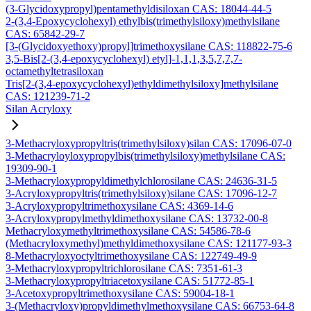
(3-Glycidoxypropyl)pentamethyldisiloxan CAS: 18044-44-5
2-(3,4-Epoxycyclohexyl) ethylbis(trimethylsiloxy)methylsilane
CAS: 65842-29-7
[3-(Glycidoxyethoxy)propyl]trimethoxysilane CAS: 118822-75-6
3,5-Bis[2-(3,4-epoxycyclohexyl) etyl]-1,1,1,3,5,7,7,7-
octamethyltetrasiloxan
Tris[2-(3,4-epoxycyclohexyl)ethyldimethylsiloxy]methylsilane
CAS: 121239-71-2
Silan Acryloxy
3-Methacryloxypropyltris(trimethylsiloxy)silan CAS: 17096-07-0
3-Methacryloyloxypropylbis(trimethylsiloxy)methylsilane CAS:
19309-90-1
3-Methacryloxypropyldimethylchlorosilane CAS: 24636-31-5
3-Acryloxypropyltris(trimethylsiloxy)silane CAS: 17096-12-7
3-Acryloxypropyltrimethoxysilane CAS: 4369-14-6
3-Acryloxypropylmethyldimethoxysilane CAS: 13732-00-8
Methacryloxymethyltrimethoxysilane CAS: 54586-78-6
(Methacryloxymethyl)methyldimethoxysilane CAS: 121177-93-3
8-Methacryloxyoctyltrimethoxysilane CAS: 122749-49-9
3-Methacryloxypropyltrichlorosilane CAS: 7351-61-3
3-Methacryloxypropyltriacetoxysilane CAS: 51772-85-1
3-Acetoxypropyltrimethoxysilane CAS: 59004-18-1
3-(Methacryloxy)propyldimethylmethoxysilane CAS: 66753-64-8