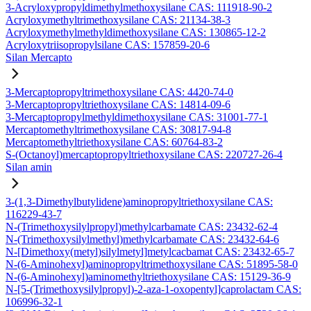
3-Acryloxypropyldimethylmethoxysilane CAS: 111918-90-2
Acryloxymethyltrimethoxysilane CAS: 21134-38-3
Acryloxymethylmethyldimethoxysilane CAS: 130865-12-2
Acryloxytriisopropylsilane CAS: 157859-20-6
Silan Mercapto
3-Mercaptopropyltrimethoxysilane CAS: 4420-74-0
3-Mercaptopropyltriethoxysilane CAS: 14814-09-6
3-Mercaptopropylmethyldimethoxysilane CAS: 31001-77-1
Mercaptomethyltrimethoxysilane CAS: 30817-94-8
Mercaptomethyltriethoxysilane CAS: 60764-83-2
S-(Octanoyl)mercaptopropyltriethoxysilane CAS: 220727-26-4
Silan amin
3-(1,3-Dimethylbutylidene)aminopropyltriethoxysilane CAS:
116229-43-7
N-(Trimethoxysilylpropyl)methylcarbamate CAS: 23432-62-4
N-(Trimethoxysilylmethyl)methylcarbamate CAS: 23432-64-6
N-[Dimethoxy(metyl)silylmetyl]metylcacbamat CAS: 23432-65-7
N-(6-Aminohexyl)aminopropyltrimethoxysilane CAS: 51895-58-0
N-(6-Aminohexyl)aminomethyltriethoxysilane CAS: 15129-36-9
N-[5-(Trimethoxysilylpropyl)-2-aza-1-oxopentyl]caprolactam CAS:
106996-32-1