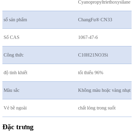
Cyanopropyltriethoxysilane
số sản phẩm
ChangFu® CN33
Số CAS
1067-47-6
Công thức
C10H21NO3Si
độ tinh khiết
tối thiểu 96%
Màu sắc
Không màu hoặc vàng nhạt
Vẻ bề ngoài
chất lỏng trong suốt
Đặc trưng