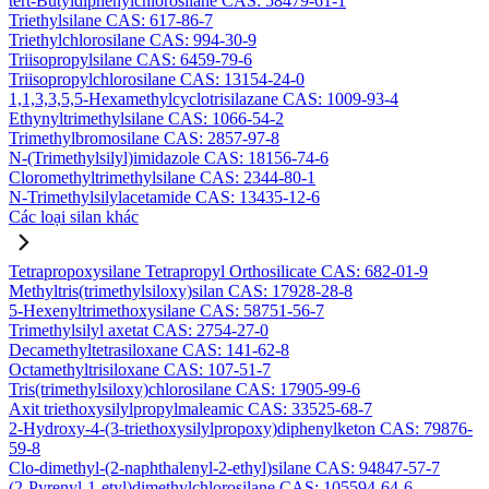
tert-Butyldiphenylchlorosilane CAS: 58479-61-1
Triethylsilane CAS: 617-86-7
Triethylchlorosilane CAS: 994-30-9
Triisopropylsilane CAS: 6459-79-6
Triisopropylchlorosilane CAS: 13154-24-0
1,1,3,3,5,5-Hexamethylcyclotrisilazane CAS: 1009-93-4
Ethynyltrimethylsilane CAS: 1066-54-2
Trimethylbromosilane CAS: 2857-97-8
N-(Trimethylsilyl)imidazole CAS: 18156-74-6
Cloromethyltrimethylsilane CAS: 2344-80-1
N-Trimethylsilylacetamide CAS: 13435-12-6
Các loại silan khác
Tetrapropoxysilane Tetrapropyl Orthosilicate CAS: 682-01-9
Methyltris(trimethylsiloxy)silan CAS: 17928-28-8
5-Hexenyltrimethoxysilane CAS: 58751-56-7
Trimethylsilyl axetat CAS: 2754-27-0
Decamethyltetrasiloxane CAS: 141-62-8
Octamethyltrisiloxane CAS: 107-51-7
Tris(trimethylsiloxy)chlorosilane CAS: 17905-99-6
Axit triethoxysilylpropylmaleamic CAS: 33525-68-7
2-Hydroxy-4-(3-triethoxysilylpropoxy)diphenylketon CAS: 79876-
59-8
Clo-dimethyl-(2-naphthalenyl-2-ethyl)silane CAS: 94847-57-7
(2-Pyrenyl-1-etyl)dimethylchlorosilane CAS: 105594-64-6