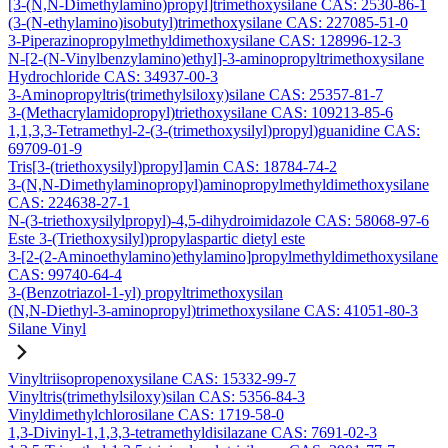
[3-(N,N-Dimethylamino)propyl]trimethoxysilane CAS: 2530-86-1
(3-(N-ethylamino)isobutyl)trimethoxysilane CAS: 227085-51-0
3-Piperazinopropylmethyldimethoxysilane CAS: 128996-12-3
N-[2-(N-Vinylbenzylamino)ethyl]-3-aminopropyltrimethoxysilane
Hydrochloride CAS: 34937-00-3
3-Aminopropyltris(trimethylsiloxy)silane CAS: 25357-81-7
3-(Methacrylamidopropyl)triethoxysilane CAS: 109213-85-6
1,1,3,3-Tetramethyl-2-(3-(trimethoxysilyl)propyl)guanidine CAS:
69709-01-9
Tris[3-(triethoxysilyl)propyl]amin CAS: 18784-74-2
3-(N,N-Dimethylaminopropyl)aminopropylmethyldimethoxysilane
CAS: 224638-27-1
N-(3-triethoxysilylpropyl)-4,5-dihydroimidazole CAS: 58068-97-6
Este 3-(Triethoxysilyl)propylaspartic dietyl este
3-[2-(2-Aminoethylamino)ethylamino]propylmethyldimethoxysilane
CAS: 99740-64-4
3-(Benzotriazol-1-yl) propyltrimethoxysilan
(N,N-Diethyl-3-aminopropyl)trimethoxysilane CAS: 41051-80-3
Silane Vinyl
Vinyltriisopropenoxysilane CAS: 15332-99-7
Vinyltris(trimethylsiloxy)silan CAS: 5356-84-3
Vinyldimethylchlorosilane CAS: 1719-58-0
1,3-Divinyl-1,1,3,3-tetramethyldisilazane CAS: 7691-02-3