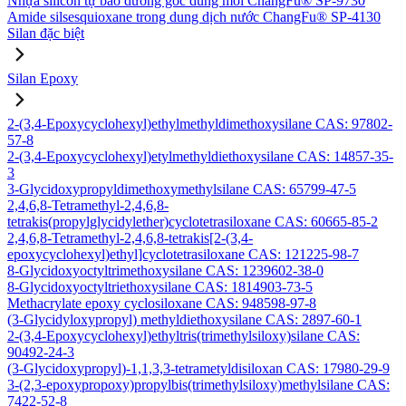
Nhựa silicon tự bảo dưỡng gốc dung môi ChangFu® SP-9730
Amide silsesquioxane trong dung dịch nước ChangFu® SP-4130
Silan đặc biệt
Silan Epoxy
2-(3,4-Epoxycyclohexyl)ethylmethyldimethoxysilane CAS: 97802-
57-8
2-(3,4-Epoxycyclohexyl)etylmethyldiethoxysilane CAS: 14857-35-
3
3-Glycidoxypropyldimethoxymethylsilane CAS: 65799-47-5
2,4,6,8-Tetramethyl-2,4,6,8-
tetrakis(propylglycidylether)cyclotetrasiloxane CAS: 60665-85-2
2,4,6,8-Tetramethyl-2,4,6,8-tetrakis[2-(3,4-
epoxycyclohexyl)ethyl]cyclotetrasiloxane CAS: 121225-98-7
8-Glycidoxyoctyltrimethoxysilane CAS: 1239602-38-0
8-Glycidoxyoctyltriethoxysilane CAS: 1814903-73-5
Methacrylate epoxy cyclosiloxane CAS: 948598-97-8
(3-Glycidyloxypropyl) methyldiethoxysilane CAS: 2897-60-1
2-(3,4-Epoxycyclohexyl)ethyltris(trimethylsiloxy)silane CAS:
90492-24-3
(3-Glycidoxypropyl)-1,1,3,3-tetrametyldisiloxan CAS: 17980-29-9
3-(2,3-epoxypropoxy)propylbis(trimethylsiloxy)methylsilane CAS:
7422-52-8