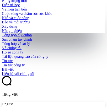
Năng lượng mới
Điện tử học
Vật liệu tiên tiến
Cuộc sống và chăm sóc sức khỏe
Nhà và cuộc sống
Bảo vệ môi trường
Xây dựng
Nông nghiệp
Tổng hợp tùy chỉnh
Sản phẩm tùy chỉnh
Tổng hợp và xử lý
Về chúng tôi
Hồ sơ công ty
Tài liệu quảng cáo của công ty
Tin tức
Tin tức công ty
Bài viết
Liên hệ với chúng tôi
Tiếng Việt
English