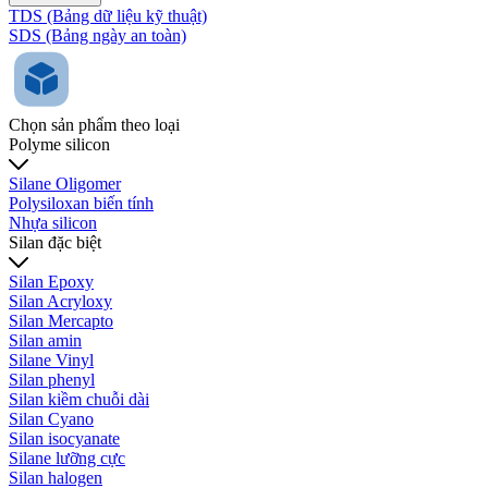
TDS (Bảng dữ liệu kỹ thuật)
SDS (Bảng ngày an toàn)
Chọn sản phẩm theo loại
Polyme silicon
Silane Oligomer
Polysiloxan biến tính
Nhựa silicon
Silan đặc biệt
Silan Epoxy
Silan Acryloxy
Silan Mercapto
Silan amin
Silane Vinyl
Silan phenyl
Silan kiềm chuỗi dài
Silan Cyano
Silan isocyanate
Silane lưỡng cực
Silan halogen