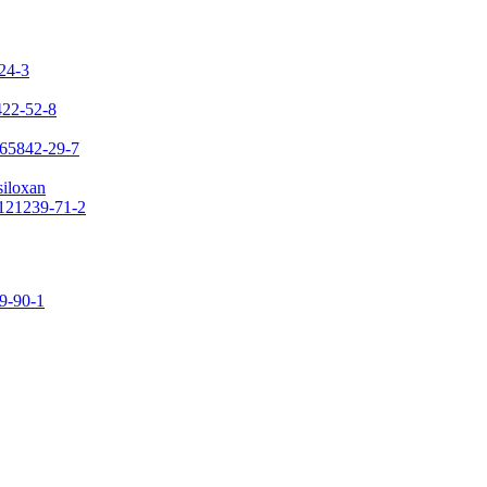
-24-3
422-52-8
 65842-29-7
siloxan
 121239-71-2
09-90-1