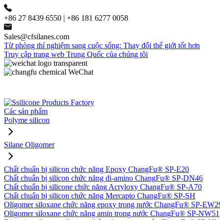
+86 27 8439 6550 | +86 181 6277 0058
Sales@cfsilanes.com
Từ phòng thí nghiệm sang cuộc sống: Thay đổi thế giới tốt hơn
Truy cập trang web Trung Quốc của chúng tôi
Các sản phẩm
Polyme silicon
Silane Oligomer
Chất chuẩn bị silicon chức năng Epoxy ChangFu® SP-E20
Chất chuẩn bị silicon chức năng di-amino ChangFu® SP-DN46
Chất chuẩn bị silicone chức năng Acryloxy ChangFu® SP-A70
Chất chuẩn bị silicon chức năng Mercapto ChangFu® SP-SH
Oligomer siloxane chức năng epoxy trong nước ChangFu® SP-EW2
Oligomer siloxane chức năng amin trong nước ChangFu® SP-NW51