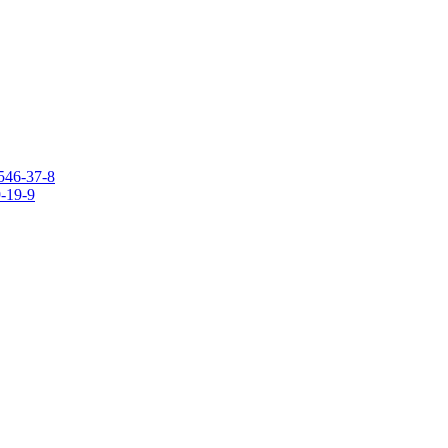
546-37-8
9-19-9