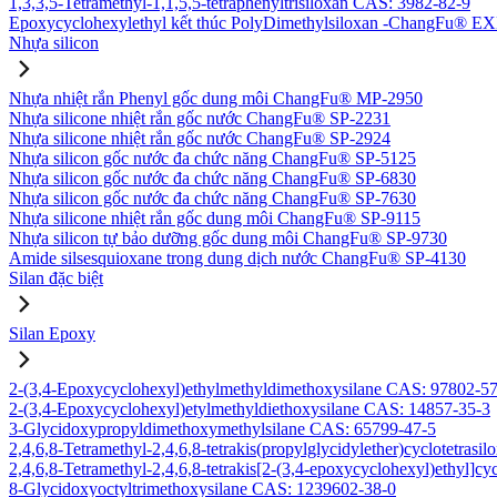
1,3,3,5-Tetramethyl-1,1,5,5-tetraphenyltrisiloxan CAS: 3982-82-9
Epoxycyclohexylethyl kết thúc PolyDimethylsiloxan -ChangFu® E
Nhựa silicon
Nhựa nhiệt rắn Phenyl gốc dung môi ChangFu® MP-2950
Nhựa silicone nhiệt rắn gốc nước ChangFu® SP-2231
Nhựa silicone nhiệt rắn gốc nước ChangFu® SP-2924
Nhựa silicon gốc nước đa chức năng ChangFu® SP-5125
Nhựa silicon gốc nước đa chức năng ChangFu® SP-6830
Nhựa silicon gốc nước đa chức năng ChangFu® SP-7630
Nhựa silicone nhiệt rắn gốc dung môi ChangFu® SP-9115
Nhựa silicon tự bảo dưỡng gốc dung môi ChangFu® SP-9730
Amide silsesquioxane trong dung dịch nước ChangFu® SP-4130
Silan đặc biệt
Silan Epoxy
2-(3,4-Epoxycyclohexyl)ethylmethyldimethoxysilane CAS: 97802-5
2-(3,4-Epoxycyclohexyl)etylmethyldiethoxysilane CAS: 14857-35-3
3-Glycidoxypropyldimethoxymethylsilane CAS: 65799-47-5
2,4,6,8-Tetramethyl-2,4,6,8-tetrakis(propylglycidylether)cyclotetras
2,4,6,8-Tetramethyl-2,4,6,8-tetrakis[2-(3,4-epoxycyclohexyl)ethyl]c
8-Glycidoxyoctyltrimethoxysilane CAS: 1239602-38-0