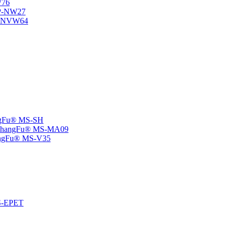
W76
SP-NW27
SP-NVW64
angFu® MS-SH
e -ChangFu® MS-MA09
ChangFu® MS-V35
MS-EPET