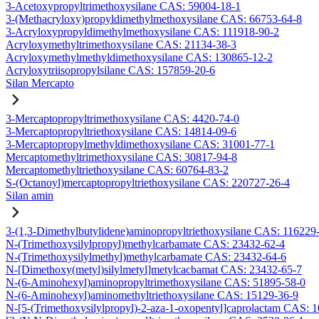
3-Acetoxypropyltrimethoxysilane CAS: 59004-18-1
3-(Methacryloxy)propyldimethylmethoxysilane CAS: 66753-64-8
3-Acryloxypropyldimethylmethoxysilane CAS: 111918-90-2
Acryloxymethyltrimethoxysilane CAS: 21134-38-3
Acryloxymethylmethyldimethoxysilane CAS: 130865-12-2
Acryloxytriisopropylsilane CAS: 157859-20-6
Silan Mercapto
3-Mercaptopropyltrimethoxysilane CAS: 4420-74-0
3-Mercaptopropyltriethoxysilane CAS: 14814-09-6
3-Mercaptopropylmethyldimethoxysilane CAS: 31001-77-1
Mercaptomethyltrimethoxysilane CAS: 30817-94-8
Mercaptomethyltriethoxysilane CAS: 60764-83-2
S-(Octanoyl)mercaptopropyltriethoxysilane CAS: 220727-26-4
Silan amin
3-(1,3-Dimethylbutylidene)aminopropyltriethoxysilane CAS: 116229
N-(Trimethoxysilylpropyl)methylcarbamate CAS: 23432-62-4
N-(Trimethoxysilylmethyl)methylcarbamate CAS: 23432-64-6
N-[Dimethoxy(metyl)silylmetyl]metylcacbamat CAS: 23432-65-7
N-(6-Aminohexyl)aminopropyltrimethoxysilane CAS: 51895-58-0
N-(6-Aminohexyl)aminomethyltriethoxysilane CAS: 15129-36-9
N-[5-(Trimethoxysilylpropyl)-2-aza-1-oxopentyl]caprolactam CAS: 