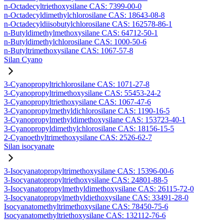
n-Octadecyltriethoxysilane CAS: 7399-00-0
n-Octadecyldimethylchlorosilane CAS: 18643-08-8
n-Octadecyldiisobutylchlorosilane CAS: 162578-86-1
n-Butyldimethylmethoxysilane CAS: 64712-50-1
n-Butyldimethylchlorosilane CAS: 1000-50-6
n-Butyltrimethoxysilane CAS: 1067-57-8
Silan Cyano
3-Cyanopropyltrichlorosilane CAS: 1071-27-8
3-Cyanopropyltrimethoxysilane CAS: 55453-24-2
3-Cyanopropyltriethoxysilane CAS: 1067-47-6
3-Cyanopropylmethyldichlorosilane CAS: 1190-16-5
3-Cyanopropylmethyldimethoxysilane CAS: 153723-40-1
3-Cyanopropyldimethylchlorosilane CAS: 18156-15-5
2-Cyanoethyltrimethoxysilane CAS: 2526-62-7
Silan isocyanate
3-Isocyanatopropyltrimethoxysilane CAS: 15396-00-6
3-Isocyanatopropyltriethoxysilane CAS: 24801-88-5
3-Isocyanatopropylmethyldimethoxysilane CAS: 26115-72-0
3-Isocyanatopropylmethyldiethoxysilane CAS: 33491-28-0
Isocyanatomethyltrimethoxysilane CAS: 78450-75-6
Isocyanatomethyltriethoxysilane CAS: 132112-76-6