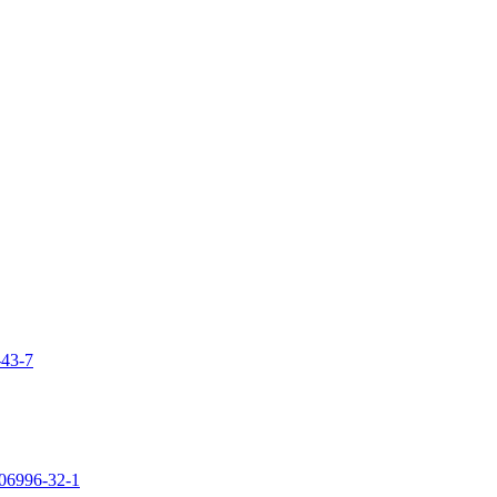
-43-7
106996-32-1