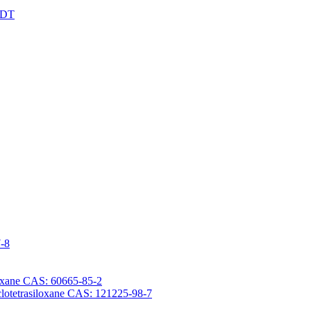
XDT
7-8
iloxane CAS: 60665-85-2
yclotetrasiloxane CAS: 121225-98-7