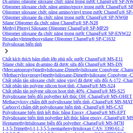
Di-amino oligome siloxane chức năng trong nước ChangFu® SP-N
Oligomer siloxane chức năng amino/epoxy trong nước ChangFu® 
Oligomer siloxane chức năng amino/vinyl trong nước ChangFu® 
Oligomer siloxane đa chức năng trong nước ChangFu® SP-NW68
Silane Oligomer đa chức năng ChangFu® SP-N28
Methyl Phenyl Siloxane Oligomer ChangFu® SP-MP29
Oligomer siloxane đa chức năng trong nước ChangFu® SP-ENW22
Hexadecyltrimethoxysilane Oligomer ChangFu® SP-C1632
Polysiloxan biến tính
Chất kích thích bám dính lớp phủ gốc nước ChangFu® MS-E11
Silane chức năng di-amino đã được sửa đổi ChangFu® MS-DN
(Mercaptopropyl)methylsiloxane-Dimethylsiloxane Copolyme -Ch
(Methacryloxypropyl)methylsiloxane-Dimethylsiloxane Copolym
Chất phân tán siloxane chức năng vinyl đã được sửa đổi A-172 -
Chất phân tán polyme silicon hoạt tính -ChangFu® MS-S24
Chất phân tán polyme silicon hoạt tính 40% -ChangFu® MS-S25
Polysiloxane biến đổi polyether kết thúc OH -ChangFu® MS-OHET
Methacryloxy chấm dứt polysiloxane biến tính -ChangFu® MS-MAT
Carboxyl chấm dứt polysiloxane biến tính -ChangFu® MS-CAT
Polysiloxane biến tính kết thúc bằng Epoxy -ChangFu® MS-EPT
Polysiloxane biến tính polyether kết thúc bằng epoxy -ChangFu® 
Heptamethyltrisiloxane biến đổi polyether -ChangFu® MS-M7H
1,3,5-Trimethyl-1,1,3,5,5-pentaphenyltrisiloxan CAS: 3390-61-2