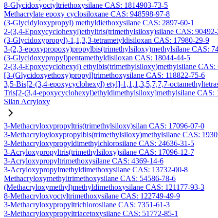
8-Glycidoxyoctyltriethoxysilane CAS: 1814903-73-5
Methacrylate epoxy cyclosiloxane CAS: 948598-97-8
(3-Glycidyloxypropyl) methyldiethoxysilane CAS: 2897-60-1
2-(3,4-Epoxycyclohexyl)ethyltris(trimethylsiloxy)silane CAS: 90492
(3-Glycidoxypropyl)-1,1,3,3-tetrametyldisiloxan CAS: 17980-29-9
3-(2,3-epoxypropoxy)propylbis(trimethylsiloxy)methylsilane CAS: 7
(3-Glycidoxypropyl)pentamethyldisiloxan CAS: 18044-44-5
2-(3,4-Epoxycyclohexyl) ethylbis(trimethylsiloxy)methylsilane CAS:
[3-(Glycidoxyethoxy)propyl]trimethoxysilane CAS: 118822-75-6
3,5-Bis[2-(3,4-epoxycyclohexyl) etyl]-1,1,1,3,5,7,7,7-octamethyltetra
Tris[2-(3,4-epoxycyclohexyl)ethyldimethylsiloxy]methylsilane CAS:
Silan Acryloxy
3-Methacryloxypropyltris(trimethylsiloxy)silan CAS: 17096-07-0
3-Methacryloyloxypropylbis(trimethylsiloxy)methylsilane CAS: 193
3-Methacryloxypropyldimethylchlorosilane CAS: 24636-31-5
3-Acryloxypropyltris(trimethylsiloxy)silane CAS: 17096-12-7
3-Acryloxypropyltrimethoxysilane CAS: 4369-14-6
3-Acryloxypropylmethyldimethoxysilane CAS: 13732-00-8
Methacryloxymethyltrimethoxysilane CAS: 54586-78-6
(Methacryloxymethyl)methyldimethoxysilane CAS: 121177-93-3
8-Methacryloxyoctyltrimethoxysilane CAS: 122749-49-9
3-Methacryloxypropyltrichlorosilane CAS: 7351-61-3
3-Methacryloxypropyltriacetoxysilane CAS: 51772-85-1