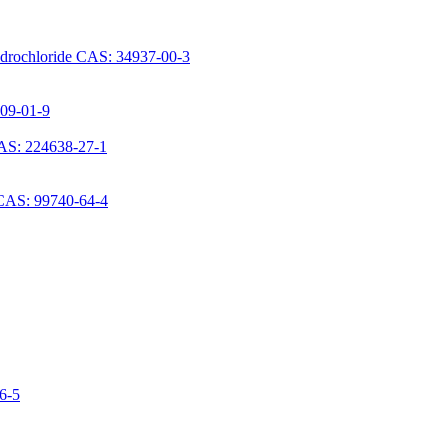
ydrochloride CAS: 34937-00-3
709-01-9
AS: 224638-27-1
 CAS: 99740-64-4
06-5