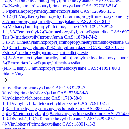
[3-(N,N-Dimethylamino)propyl]trimethoxysilane CAS: 2530-86-1
(3-(N-ethylamino)isobutyl)trimethoxysilane CAS: 227085-51-0
3-Piperazinopropylmethyldimethoxysilane CAS: 128996-12-3
N-[2-(N-Vinylbenzylamino)ethyl]-3-aminopropyltrimethoxysilane H
3-Aminopropyltris(trimethylsiloxy)silane CAS: 25357-81-7
3-(Methacrylamidopropyl)triethoxysilane CAS: 109213-85-6
1,1,3,3-Tetramethyl-2-(3-(trimethoxysilyl)propyl)guanidine CAS: 69
Tris[3-(triethoxysilyl)propyl]amin CAS: 18784-74-2
3-(N,N-Dimethylaminopropyl)aminopropylmethyldimethoxysilane C
N-(3-triethoxysilylpropyl)-4,5-dihydroimidazole CAS: 58068-97-6
Este 3-(Triethoxysilyl)propylaspartic dietyl este
3-[2-(2-Aminoethylamino)ethylamino]propylmethyldimethoxysilane
3-(Benzotriazol-1-yl) propyltrimethoxysilan
(N,N-Diethyl-3-aminopropyl)trimethoxysilane CAS: 41051-80-3
Silane Vinyl
Vinyltriisopropenoxysilane CAS: 15332-99-7
Vinyltris(trimethylsiloxy)silan CAS: 5356-84-3
Vinyldimethylchlorosilane CAS: 1719-58-0
1,3-Divinyl-1,1,3,3-tetramethyldisilazane CAS: 7691-02-3
1,3,5-Trimethyl-1,3,5-trivinylcyclotrisiloxan CAS: 3901-77-7
2,4,6,8-Tetramethyl-2,4,6,8-tetravinylcyclotetrasiloxane CAS: 2554-
1,3-Divinyl-1,1,3,3-Tetramethoxydisiloxane CAS: 18293-85-1
(4-Vinylphenyl)trimethoxysilane CAS: 18001-13-3