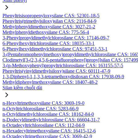
Silan phenyl
Phenyltrisisopropenyloxysilane CAS: 52301-18-5
Phenyltris(trimethylsiloxy)silan CAS: 2116-84-9
Methylphenyldimethoxysilane CAS: 3027-21-2
Methylphenyldiethoxysilane CAS: 775-56-4
3-Phenylpropyldimethylchlorosilane CAS: 17146-09-7
6-Phenylhexyltrichlorosilane CAS: 18035-33-1
6-Phenylhexyldimethylchlorosilane CAS: 97451-53-1
3-(Pentabromophenylmethoxy)propyldimethylchlorosilane CAS: 166
Clodimetyl[3-(2,3,4,5,6-pentafluorophenyl)propyl]silan CAS: 15749
3-(p-Methoxyphenyl)propyltrichlorosilane CAS: 163155-57-5
Phenyltris(vinyldimethylsiloxy)silane CAS: 60111-47-9
1,3-Diphenyl-1,1,3,3-tetramethoxydisiloxan CAS: 17938-09-9
Methyldiphenylmethoxysilane CAS: 18407-48-2
Silan kiềm chuỗi dài
n-Hexyltrimethoxysilane CAS: 3069-19-0
n-Octyltrichlorosilane CAS: 5283-66-9
n-Octyldimethylchlorosilane CAS: 18162-84-0
n-Dodecyldimethylchlorosilane CAS: 66604-31-7
n-Octadecyltrichlorosilane CAS: 112-04-9
n-Hexadecyltrimethoxysilane CAS: 16415-12-6
n-Octadecyltrimethoxysilane CAS: 3069-42-9