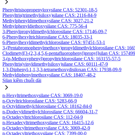
Phenyltrisisopropenyloxysilane CAS: 52301-18-5
Phenyltris(trimethylsiloxy)silane CAS: 2116-84-9
Methylphenyldimethoxysilane CAS: 3027-21-2
Methylphenyldiethoxysilane CAS: 775-56-4
3-Phenylpropyldimethylchlorosilane CAS: 17146-09-7
6-Phenylhexyltrichlorosilane CAS: 18035-33-1
6-Phenylhexyldimethylchlorosilane CAS: 97451-53-1
3-(Pentabromophenylmethoxy)propyldimethylchlorosilane CAS: 166
Clodimetyl[3-(2,3,4,5,6-pentafluorophenyl)propyl]silan CAS: 15749
3-(p-Methoxyphenyl)propyltrichlorosilane CAS: 163155-57-5
Phenyltris(vinyldimethylsiloxy)silane CAS: 60111-47-9
1,3-Diphenyl-1,1,3,3-tetramethoxydisiloxan CAS: 17938-09-9
Methyldiphenylmethoxysilane CAS: 18407-48-2
Silan kiềm chuỗi dài
n-Hexyltrimethoxysilane CAS: 3069-19-0
n-Octyltrichlorosilane CAS: 5283-66-9
n-Octyldimethylchlorosilane CAS: 18162-84-0
n-Dodecyldimethylchlorosilane CAS: 66604-31-7
n-Octadecyltrichlorosilane CAS: 112-04-9
n-Hexadecyltrimethoxysilane CAS: 16415-12-6
n-Octadecyltrimethoxysilane CAS: 3069-42-9
n-Octadecyltriethoxysilane CAS: 7399-00-0