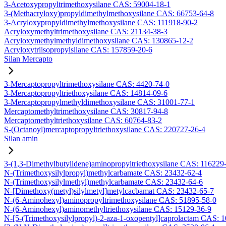
3-Acetoxypropyltrimethoxysilane CAS: 59004-18-1
3-(Methacryloxy)propyldimethylmethoxysilane CAS: 66753-64-8
3-Acryloxypropyldimethylmethoxysilane CAS: 111918-90-2
Acryloxymethyltrimethoxysilane CAS: 21134-38-3
Acryloxymethylmethyldimethoxysilane CAS: 130865-12-2
Acryloxytriisopropylsilane CAS: 157859-20-6
Silan Mercapto
3-Mercaptopropyltrimethoxysilane CAS: 4420-74-0
3-Mercaptopropyltriethoxysilane CAS: 14814-09-6
3-Mercaptopropylmethyldimethoxysilane CAS: 31001-77-1
Mercaptomethyltrimethoxysilane CAS: 30817-94-8
Mercaptomethyltriethoxysilane CAS: 60764-83-2
S-(Octanoyl)mercaptopropyltriethoxysilane CAS: 220727-26-4
Silan amin
3-(1,3-Dimethylbutylidene)aminopropyltriethoxysilane CAS: 116229
N-(Trimethoxysilylpropyl)methylcarbamate CAS: 23432-62-4
N-(Trimethoxysilylmethyl)methylcarbamate CAS: 23432-64-6
N-[Dimethoxy(metyl)silylmetyl]metylcacbamat CAS: 23432-65-7
N-(6-Aminohexyl)aminopropyltrimethoxysilane CAS: 51895-58-0
N-(6-Aminohexyl)aminomethyltriethoxysilane CAS: 15129-36-9
N-[5-(Trimethoxysilylpropyl)-2-aza-1-oxopentyl]caprolactam CAS: 