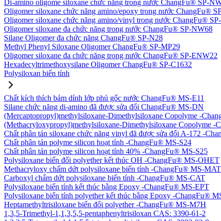
Di-amino oligome siloxane chức năng trong nước ChangFu® SP-N
Oligomer siloxane chức năng amino/epoxy trong nước ChangFu® 
Oligomer siloxane chức năng amino/vinyl trong nước ChangFu® 
Oligomer siloxane đa chức năng trong nước ChangFu® SP-NW68
Silane Oligomer đa chức năng ChangFu® SP-N28
Methyl Phenyl Siloxane Oligomer ChangFu® SP-MP29
Oligomer siloxane đa chức năng trong nước ChangFu® SP-ENW22
Hexadecyltrimethoxysilane Oligomer ChangFu® SP-C1632
Polysiloxan biến tính
Chất kích thích bám dính lớp phủ gốc nước ChangFu® MS-E11
Silane chức năng di-amino đã được sửa đổi ChangFu® MS-DN
(Mercaptopropyl)methylsiloxane-Dimethylsiloxane Copolyme -Ch
(Methacryloxypropyl)methylsiloxane-Dimethylsiloxane Copolym
Chất phân tán siloxane chức năng vinyl đã được sửa đổi A-172 -
Chất phân tán polyme silicon hoạt tính -ChangFu® MS-S24
Chất phân tán polyme silicon hoạt tính 40% -ChangFu® MS-S25
Polysiloxane biến đổi polyether kết thúc OH -ChangFu® MS-OHET
Methacryloxy chấm dứt polysiloxane biến tính -ChangFu® MS-MAT
Carboxyl chấm dứt polysiloxane biến tính -ChangFu® MS-CAT
Polysiloxane biến tính kết thúc bằng Epoxy -ChangFu® MS-EPT
Polysiloxane biến tính polyether kết thúc bằng Epoxy -ChangFu®
Heptamethyltrisiloxane biến đổi polyether -ChangFu® MS-M7H
1,3,5-Trimethyl-1,1,3,5,5-pentaphenyltrisiloxan CAS: 3390-61-2