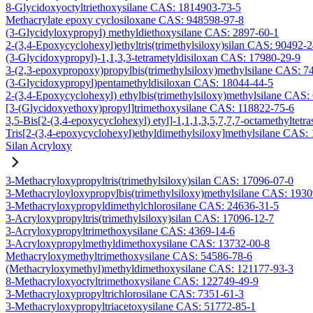
8-Glycidoxyoctyltriethoxysilane CAS: 1814903-73-5
Methacrylate epoxy cyclosiloxane CAS: 948598-97-8
(3-Glycidyloxypropyl) methyldiethoxysilane CAS: 2897-60-1
2-(3,4-Epoxycyclohexyl)ethyltris(trimethylsiloxy)silan CAS: 90492-
(3-Glycidoxypropyl)-1,1,3,3-tetrametyldisiloxan CAS: 17980-29-9
3-(2,3-epoxypropoxy)propylbis(trimethylsiloxy)methylsilane CAS: 7
(3-Glycidoxypropyl)pentamethyldisiloxan CAS: 18044-44-5
2-(3,4-Epoxycyclohexyl) ethylbis(trimethylsiloxy)methylsilane CAS:
[3-(Glycidoxyethoxy)propyl]trimethoxysilane CAS: 118822-75-6
3,5-Bis[2-(3,4-epoxycyclohexyl) etyl]-1,1,1,3,5,7,7,7-octamethyltetra
Tris[2-(3,4-epoxycyclohexyl)ethyldimethylsiloxy]methylsilane CAS:
Silan Acryloxy
3-Methacryloxypropyltris(trimethylsiloxy)silan CAS: 17096-07-0
3-Methacryloyloxypropylbis(trimethylsiloxy)methylsilane CAS: 193
3-Methacryloxypropyldimethylchlorosilane CAS: 24636-31-5
3-Acryloxypropyltris(trimethylsiloxy)silan CAS: 17096-12-7
3-Acryloxypropyltrimethoxysilane CAS: 4369-14-6
3-Acryloxypropylmethyldimethoxysilane CAS: 13732-00-8
Methacryloxymethyltrimethoxysilane CAS: 54586-78-6
(Methacryloxymethyl)methyldimethoxysilane CAS: 121177-93-3
8-Methacryloxyoctyltrimethoxysilane CAS: 122749-49-9
3-Methacryloxypropyltrichlorosilane CAS: 7351-61-3
3-Methacryloxypropyltriacetoxysilane CAS: 51772-85-1