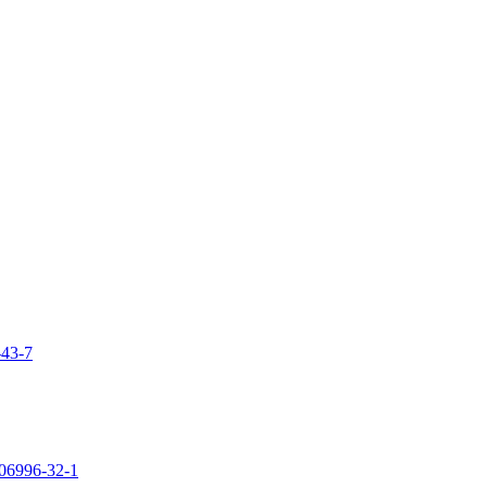
-43-7
106996-32-1