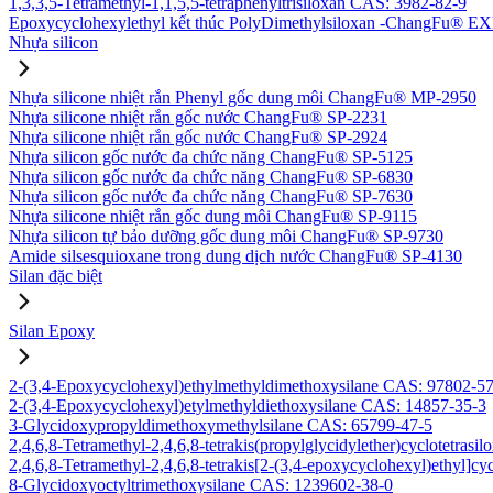
1,3,3,5-Tetramethyl-1,1,5,5-tetraphenyltrisiloxan CAS: 3982-82-9
Epoxycyclohexylethyl kết thúc PolyDimethylsiloxan -ChangFu® E
Nhựa silicon
Nhựa silicone nhiệt rắn Phenyl gốc dung môi ChangFu® MP-2950
Nhựa silicone nhiệt rắn gốc nước ChangFu® SP-2231
Nhựa silicone nhiệt rắn gốc nước ChangFu® SP-2924
Nhựa silicon gốc nước đa chức năng ChangFu® SP-5125
Nhựa silicon gốc nước đa chức năng ChangFu® SP-6830
Nhựa silicon gốc nước đa chức năng ChangFu® SP-7630
Nhựa silicone nhiệt rắn gốc dung môi ChangFu® SP-9115
Nhựa silicon tự bảo dưỡng gốc dung môi ChangFu® SP-9730
Amide silsesquioxane trong dung dịch nước ChangFu® SP-4130
Silan đặc biệt
Silan Epoxy
2-(3,4-Epoxycyclohexyl)ethylmethyldimethoxysilane CAS: 97802-5
2-(3,4-Epoxycyclohexyl)etylmethyldiethoxysilane CAS: 14857-35-3
3-Glycidoxypropyldimethoxymethylsilane CAS: 65799-47-5
2,4,6,8-Tetramethyl-2,4,6,8-tetrakis(propylglycidylether)cyclotetras
2,4,6,8-Tetramethyl-2,4,6,8-tetrakis[2-(3,4-epoxycyclohexyl)ethyl]c
8-Glycidoxyoctyltrimethoxysilane CAS: 1239602-38-0