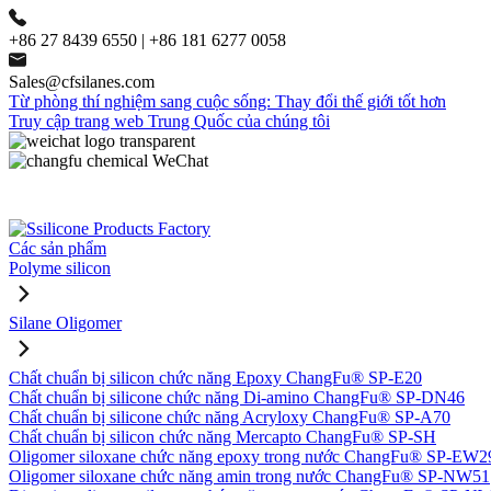
+86 27 8439 6550 | +86 181 6277 0058
Sales@cfsilanes.com
Từ phòng thí nghiệm sang cuộc sống: Thay đổi thế giới tốt hơn
Truy cập trang web Trung Quốc của chúng tôi
Các sản phẩm
Polyme silicon
Silane Oligomer
Chất chuẩn bị silicon chức năng Epoxy ChangFu® SP-E20
Chất chuẩn bị silicone chức năng Di-amino ChangFu® SP-DN46
Chất chuẩn bị silicone chức năng Acryloxy ChangFu® SP-A70
Chất chuẩn bị silicon chức năng Mercapto ChangFu® SP-SH
Oligomer siloxane chức năng epoxy trong nước ChangFu® SP-EW2
Oligomer siloxane chức năng amin trong nước ChangFu® SP-NW51