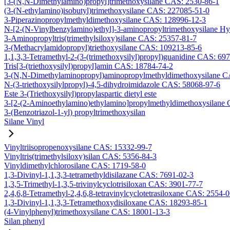
[3-(N,N-Dimethylamino)propyl]trimethoxysilane CAS: 2530-86-1
(3-(N-ethylamino)isobutyl)trimethoxysilane CAS: 227085-51-0
3-Piperazinopropylmethyldimethoxysilane CAS: 128996-12-3
N-[2-(N-Vinylbenzylamino)ethyl]-3-aminopropyltrimethoxysilane H
3-Aminopropyltris(trimethylsiloxy)silane CAS: 25357-81-7
3-(Methacrylamidopropyl)triethoxysilane CAS: 109213-85-6
1,1,3,3-Tetramethyl-2-(3-(trimethoxysilyl)propyl)guanidine CAS: 69
Tris[3-(triethoxysilyl)propyl]amin CAS: 18784-74-2
3-(N,N-Dimethylaminopropyl)aminopropylmethyldimethoxysilane C
N-(3-triethoxysilylpropyl)-4,5-dihydroimidazole CAS: 58068-97-6
Este 3-(Triethoxysilyl)propylaspartic dietyl este
3-[2-(2-Aminoethylamino)ethylamino]propylmethyldimethoxysilane
3-(Benzotriazol-1-yl) propyltrimethoxysilan
Silane Vinyl
Vinyltriisopropenoxysilane CAS: 15332-99-7
Vinyltris(trimethylsiloxy)silan CAS: 5356-84-3
Vinyldimethylchlorosilane CAS: 1719-58-0
1,3-Divinyl-1,1,3,3-tetramethyldisilazane CAS: 7691-02-3
1,3,5-Trimethyl-1,3,5-trivinylcyclotrisiloxan CAS: 3901-77-7
2,4,6,8-Tetramethyl-2,4,6,8-tetravinylcyclotetrasiloxane CAS: 2554-
1,3-Divinyl-1,1,3,3-Tetramethoxydisiloxane CAS: 18293-85-1
(4-Vinylphenyl)trimethoxysilane CAS: 18001-13-3
Silan phenyl