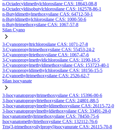
n-Octadecyldimethylchlorosilane CAS: 18643-08-8
n-Octadecyldiisobutylchlorosilane CAS: 162578-86-1
n-Butyldimethylmethoxysilane CAS: 64712-50-1
n-Butyldimethylchlorosilane CAS: 1000-50-6
n-Butyltrimethoxysilane CAS: 1067-57-8
Silan Cyano
3-Cyanopropyltrichlorosilane CAS: 1071-27-8
3-Cyanopropyltrimethoxysilane CAS: 55453-24-2
3-Cyanopropyltriethoxysilane CAS: 1067-47-6
3-Cyanopropylmethyldichlorosilane CAS: 1190-16-5
3-Cyanopropylmethyldimethoxysilane CAS: 153723-40-1
3-Cyanopropyldimethylchlorosilane CAS: 18156-15-5
2-Cyanoethyltrimethoxysilane CAS: 2526-62-7
Silan isocyanate
3-Isocyanatopropyltrimethoxysilane CAS: 15396-00-6
3-Isocyanatopropyltriethoxysilane CAS: 24801-88-5
3-Isocyanatopropylmethyldimethoxysilane CAS: 26115-72-0
3-Isocyanatopropylmethyldiethoxysilane CAS: 33491-28-0
Isocyanatomethyltrimethoxysilane CAS: 78450-75-6
Isocyanatomethyltriethoxysilane CAS: 132112-76-6
Tris(3-trimethoxysilylpropyl)isocyanurate CAS: 26115-70-8