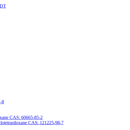
XDT
7-8
iloxane CAS: 60665-85-2
yclotetrasiloxane CAS: 121225-98-7