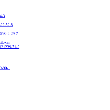
24-3
422-52-8
 65842-29-7
siloxan
 121239-71-2
09-90-1