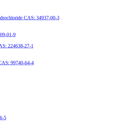
ydrochloride CAS: 34937-00-3
709-01-9
AS: 224638-27-1
 CAS: 99740-64-4
06-5