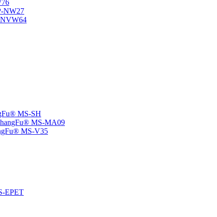
W76
SP-NW27
SP-NVW64
angFu® MS-SH
e -ChangFu® MS-MA09
ChangFu® MS-V35
 MS-EPET