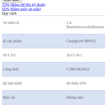
MUA NGAY
TDS (Bảng dữ liệu kỹ thuật)
SDS (Bảng ngày an toàn)
Quy cách
Sự miêu tả
1,4-
Bis(triethoxysilyl)benzen
số sản phẩm
ChangFu® BPH33
Số CAS
2615-18-1
Công thức
C18H34O6Si2
độ tinh khiết
tối thiểu 95%
Màu sắc
không màu