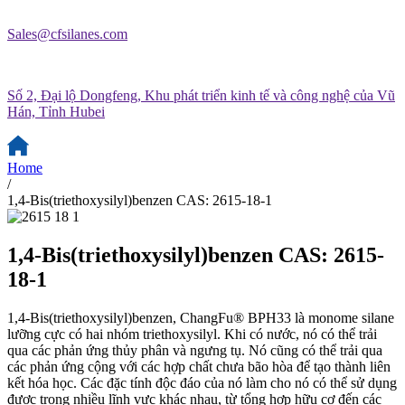
Sales@cfsilanes.com
Số 2, Đại lộ Dongfeng, Khu phát triển kinh tế và công nghệ của Vũ
Hán, Tỉnh Hubei
Home
/
1,4-Bis(triethoxysilyl)benzen CAS: 2615-18-1
1,4-Bis(triethoxysilyl)benzen CAS: 2615-
18-1
1,4-Bis(triethoxysilyl)benzen, ChangFu® BPH33 là monome silane
lưỡng cực có hai nhóm triethoxysilyl. Khi có nước, nó có thể trải
qua các phản ứng thủy phân và ngưng tụ. Nó cũng có thể trải qua
các phản ứng cộng với các hợp chất chưa bão hòa để tạo thành liên
kết hóa học. Các đặc tính độc đáo của nó làm cho nó có thể sử dụng
được trong nhiều lĩnh vực khác nhau, từ tổng hợp hữu cơ đến các