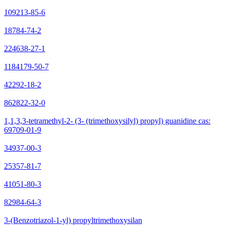
109213-85-6
18784-74-2
224638-27-1
1184179-50-7
42292-18-2
862822-32-0
1,1,3,3-tetramethyl-2- (3- (trimethoxysilyl) propyl) guanidine cas:
69709-01-9
34937-00-3
25357-81-7
41051-80-3
82984-64-3
3-(Benzotriazol-1-yl) propyltrimethoxysilan