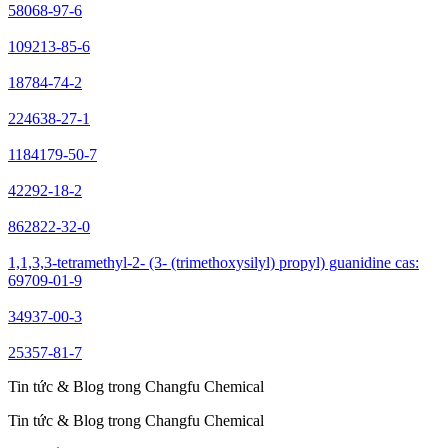
58068-97-6
109213-85-6
18784-74-2
224638-27-1
1184179-50-7
42292-18-2
862822-32-0
1,1,3,3-tetramethyl-2- (3- (trimethoxysilyl) propyl) guanidine cas:
69709-01-9
34937-00-3
25357-81-7
Tin tức & Blog trong Changfu Chemical
Tin tức & Blog trong Changfu Chemical