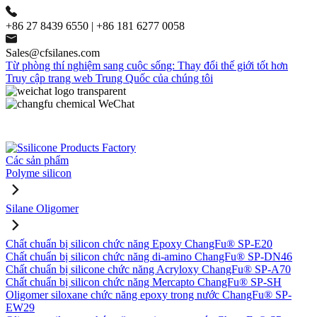
+86 27 8439 6550 | +86 181 6277 0058
Sales@cfsilanes.com
Từ phòng thí nghiệm sang cuộc sống: Thay đổi thế giới tốt hơn
Truy cập trang web Trung Quốc của chúng tôi
Các sản phẩm
Polyme silicon
Silane Oligomer
Chất chuẩn bị silicon chức năng Epoxy ChangFu® SP-E20
Chất chuẩn bị silicon chức năng di-amino ChangFu® SP-DN46
Chất chuẩn bị silicone chức năng Acryloxy ChangFu® SP-A70
Chất chuẩn bị silicon chức năng Mercapto ChangFu® SP-SH
Oligomer siloxane chức năng epoxy trong nước ChangFu® SP-
EW29