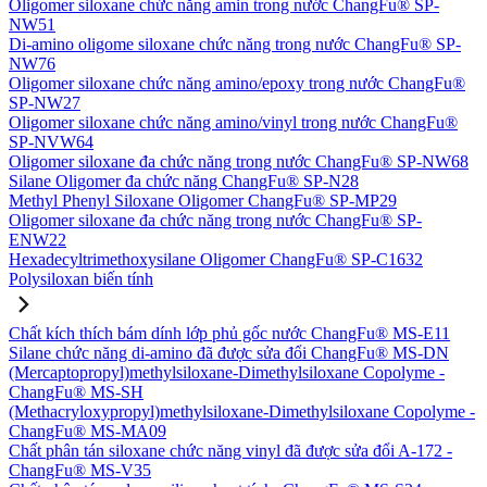
Oligomer siloxane chức năng amin trong nước ChangFu® SP-
NW51
Di-amino oligome siloxane chức năng trong nước ChangFu® SP-
NW76
Oligomer siloxane chức năng amino/epoxy trong nước ChangFu®
SP-NW27
Oligomer siloxane chức năng amino/vinyl trong nước ChangFu®
SP-NVW64
Oligomer siloxane đa chức năng trong nước ChangFu® SP-NW68
Silane Oligomer đa chức năng ChangFu® SP-N28
Methyl Phenyl Siloxane Oligomer ChangFu® SP-MP29
Oligomer siloxane đa chức năng trong nước ChangFu® SP-
ENW22
Hexadecyltrimethoxysilane Oligomer ChangFu® SP-C1632
Polysiloxan biến tính
Chất kích thích bám dính lớp phủ gốc nước ChangFu® MS-E11
Silane chức năng di-amino đã được sửa đổi ChangFu® MS-DN
(Mercaptopropyl)methylsiloxane-Dimethylsiloxane Copolyme -
ChangFu® MS-SH
(Methacryloxypropyl)methylsiloxane-Dimethylsiloxane Copolyme -
ChangFu® MS-MA09
Chất phân tán siloxane chức năng vinyl đã được sửa đổi A-172 -
ChangFu® MS-V35