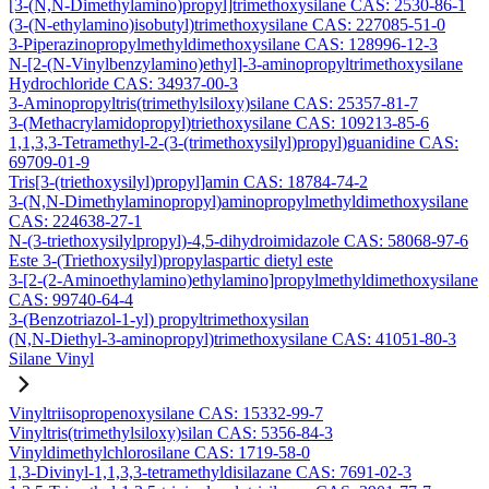
[3-(N,N-Dimethylamino)propyl]trimethoxysilane CAS: 2530-86-1
(3-(N-ethylamino)isobutyl)trimethoxysilane CAS: 227085-51-0
3-Piperazinopropylmethyldimethoxysilane CAS: 128996-12-3
N-[2-(N-Vinylbenzylamino)ethyl]-3-aminopropyltrimethoxysilane
Hydrochloride CAS: 34937-00-3
3-Aminopropyltris(trimethylsiloxy)silane CAS: 25357-81-7
3-(Methacrylamidopropyl)triethoxysilane CAS: 109213-85-6
1,1,3,3-Tetramethyl-2-(3-(trimethoxysilyl)propyl)guanidine CAS:
69709-01-9
Tris[3-(triethoxysilyl)propyl]amin CAS: 18784-74-2
3-(N,N-Dimethylaminopropyl)aminopropylmethyldimethoxysilane
CAS: 224638-27-1
N-(3-triethoxysilylpropyl)-4,5-dihydroimidazole CAS: 58068-97-6
Este 3-(Triethoxysilyl)propylaspartic dietyl este
3-[2-(2-Aminoethylamino)ethylamino]propylmethyldimethoxysilane
CAS: 99740-64-4
3-(Benzotriazol-1-yl) propyltrimethoxysilan
(N,N-Diethyl-3-aminopropyl)trimethoxysilane CAS: 41051-80-3
Silane Vinyl
Vinyltriisopropenoxysilane CAS: 15332-99-7
Vinyltris(trimethylsiloxy)silan CAS: 5356-84-3
Vinyldimethylchlorosilane CAS: 1719-58-0
1,3-Divinyl-1,1,3,3-tetramethyldisilazane CAS: 7691-02-3