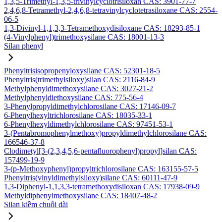
1,3,5-Trimethyl-1,3,5-trivinylcyclotrisiloxan CAS: 3901-77-7
2,4,6,8-Tetramethyl-2,4,6,8-tetravinylcyclotetrasiloxane CAS: 2554-
06-5
1,3-Divinyl-1,1,3,3-Tetramethoxydisiloxane CAS: 18293-85-1
(4-Vinylphenyl)trimethoxysilane CAS: 18001-13-3
Silan phenyl
Phenyltrisisopropenyloxysilane CAS: 52301-18-5
Phenyltris(trimethylsiloxy)silan CAS: 2116-84-9
Methylphenyldimethoxysilane CAS: 3027-21-2
Methylphenyldiethoxysilane CAS: 775-56-4
3-Phenylpropyldimethylchlorosilane CAS: 17146-09-7
6-Phenylhexyltrichlorosilane CAS: 18035-33-1
6-Phenylhexyldimethylchlorosilane CAS: 97451-53-1
3-(Pentabromophenylmethoxy)propyldimethylchlorosilane CAS:
166546-37-8
Clodimetyl[3-(2,3,4,5,6-pentafluorophenyl)propyl]silan CAS:
157499-19-9
3-(p-Methoxyphenyl)propyltrichlorosilane CAS: 163155-57-5
Phenyltris(vinyldimethylsiloxy)silane CAS: 60111-47-9
1,3-Diphenyl-1,1,3,3-tetramethoxydisiloxan CAS: 17938-09-9
Methyldiphenylmethoxysilane CAS: 18407-48-2
Silan kiềm chuỗi dài