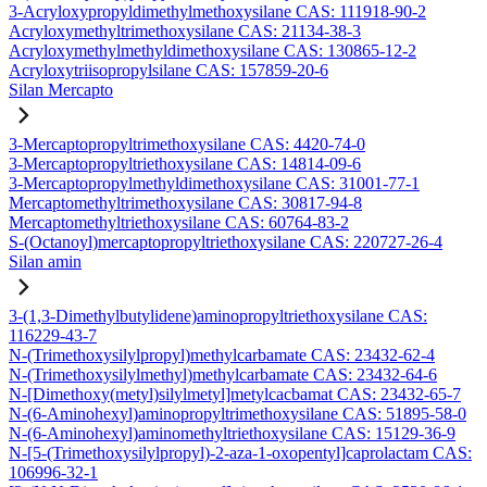
3-Acryloxypropyldimethylmethoxysilane CAS: 111918-90-2
Acryloxymethyltrimethoxysilane CAS: 21134-38-3
Acryloxymethylmethyldimethoxysilane CAS: 130865-12-2
Acryloxytriisopropylsilane CAS: 157859-20-6
Silan Mercapto
3-Mercaptopropyltrimethoxysilane CAS: 4420-74-0
3-Mercaptopropyltriethoxysilane CAS: 14814-09-6
3-Mercaptopropylmethyldimethoxysilane CAS: 31001-77-1
Mercaptomethyltrimethoxysilane CAS: 30817-94-8
Mercaptomethyltriethoxysilane CAS: 60764-83-2
S-(Octanoyl)mercaptopropyltriethoxysilane CAS: 220727-26-4
Silan amin
3-(1,3-Dimethylbutylidene)aminopropyltriethoxysilane CAS:
116229-43-7
N-(Trimethoxysilylpropyl)methylcarbamate CAS: 23432-62-4
N-(Trimethoxysilylmethyl)methylcarbamate CAS: 23432-64-6
N-[Dimethoxy(metyl)silylmetyl]metylcacbamat CAS: 23432-65-7
N-(6-Aminohexyl)aminopropyltrimethoxysilane CAS: 51895-58-0
N-(6-Aminohexyl)aminomethyltriethoxysilane CAS: 15129-36-9
N-[5-(Trimethoxysilylpropyl)-2-aza-1-oxopentyl]caprolactam CAS:
106996-32-1