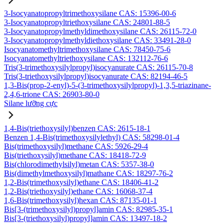
3-Isocyanatopropyltrimethoxysilane CAS: 15396-00-6
3-Isocyanatopropyltriethoxysilane CAS: 24801-88-5
3-Isocyanatopropylmethyldimethoxysilane CAS: 26115-72-0
3-Isocyanatopropylmethyldiethoxysilane CAS: 33491-28-0
Isocyanatomethyltrimethoxysilane CAS: 78450-75-6
Isocyanatomethyltriethoxysilane CAS: 132112-76-6
Tris(3-trimethoxysilylpropyl)isocyanurate CAS: 26115-70-8
Tris(3-triethoxysilylpropyl)isocyanurate CAS: 82194-46-5
1,3-Bis(prop-2-enyl)-5-(3-trimethoxysilylpropyl)-1,3,5-triazinane-
2,4,6-trione CAS: 26903-80-0
Silane lưỡng cực
1,4-Bis(triethoxysilyl)benzen CAS: 2615-18-1
Benzen 1,4-Bis(trimethoxysilylethyl) CAS: 58298-01-4
Bis(trimethoxysilyl)methane CAS: 5926-29-4
Bis(triethoxysilyl)methane CAS: 18418-72-9
Bis(chlorodimethylsilyl)metan CAS: 5357-38-0
Bis(dimethylmethoxysilyl)mathane CAS: 18297-76-2
1,2-Bis(trimethoxysilyl)ethane CAS: 18406-41-2
1,2-Bis(triethoxysilyl)ethane CAS: 16068-37-4
1,6-Bis(trimethoxysilyl)hexan CAS: 87135-01-1
Bis[3-(trimethoxysilyl)propyl]amin CAS: 82985-35-1
Bis[3-(triethoxysilyl)propyl]amin CAS: 13497-18-2