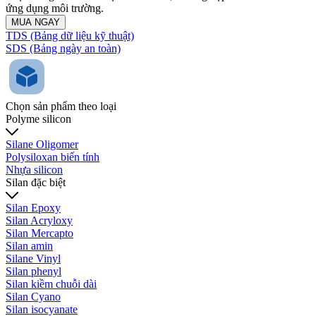
ứng dụng môi trường.
MUA NGAY
TDS (Bảng dữ liệu kỹ thuật)
SDS (Bảng ngày an toàn)
Chọn sản phẩm theo loại
Polyme silicon
Silane Oligomer
Polysiloxan biến tính
Nhựa silicon
Silan đặc biệt
Silan Epoxy
Silan Acryloxy
Silan Mercapto
Silan amin
Silane Vinyl
Silan phenyl
Silan kiềm chuỗi dài
Silan Cyano
Silan isocyanate