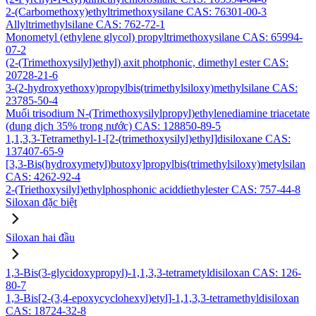
2-(Carbomethoxy)ethyltrimethoxysilane CAS: 76301-00-3
Allyltrimethylsilane CAS: 762-72-1
Monometyl (ethylene glycol) propyltrimethoxysilane CAS: 65994-
07-2
(2-(Trimethoxysilyl)ethyl) axit photphonic, dimethyl ester CAS:
20728-21-6
3-(2-hydroxyethoxy)propylbis(trimethylsiloxy)methylsilane CAS:
23785-50-4
Muối trisodium N-(Trimethoxysilylpropyl)ethylenediamine triacetate
(dung dịch 35% trong nước) CAS: 128850-89-5
1,1,3,3-Tetramethyl-1-[2-(trimethoxysilyl)ethyl]disiloxane CAS:
137407-65-9
[3,3-Bis(hydroxymetyl)butoxy]propylbis(trimethylsiloxy)metylsilan
CAS: 4262-92-4
2-(Triethoxysilyl)ethylphosphonic aciddiethylester CAS: 757-44-8
Siloxan đặc biệt
Siloxan hai đầu
1,3-Bis(3-glycidoxypropyl)-1,1,3,3-tetrametyldisiloxan CAS: 126-
80-7
1,3-Bis[2-(3,4-epoxycyclohexyl)etyl]-1,1,3,3-tetramethyldisiloxan
CAS: 18724-32-8