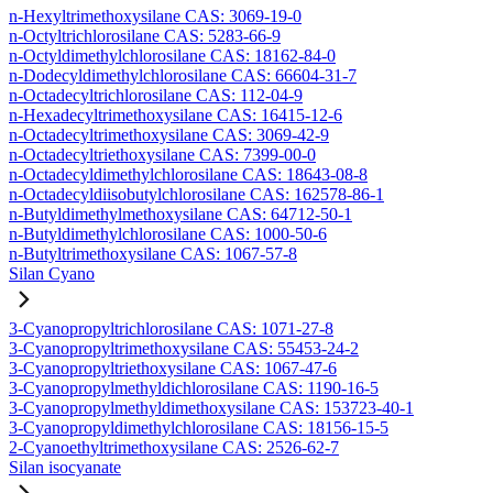
n-Hexyltrimethoxysilane CAS: 3069-19-0
n-Octyltrichlorosilane CAS: 5283-66-9
n-Octyldimethylchlorosilane CAS: 18162-84-0
n-Dodecyldimethylchlorosilane CAS: 66604-31-7
n-Octadecyltrichlorosilane CAS: 112-04-9
n-Hexadecyltrimethoxysilane CAS: 16415-12-6
n-Octadecyltrimethoxysilane CAS: 3069-42-9
n-Octadecyltriethoxysilane CAS: 7399-00-0
n-Octadecyldimethylchlorosilane CAS: 18643-08-8
n-Octadecyldiisobutylchlorosilane CAS: 162578-86-1
n-Butyldimethylmethoxysilane CAS: 64712-50-1
n-Butyldimethylchlorosilane CAS: 1000-50-6
n-Butyltrimethoxysilane CAS: 1067-57-8
Silan Cyano
3-Cyanopropyltrichlorosilane CAS: 1071-27-8
3-Cyanopropyltrimethoxysilane CAS: 55453-24-2
3-Cyanopropyltriethoxysilane CAS: 1067-47-6
3-Cyanopropylmethyldichlorosilane CAS: 1190-16-5
3-Cyanopropylmethyldimethoxysilane CAS: 153723-40-1
3-Cyanopropyldimethylchlorosilane CAS: 18156-15-5
2-Cyanoethyltrimethoxysilane CAS: 2526-62-7
Silan isocyanate