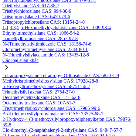
tert-Butyldiphenylchlorosilane CAS: 58479-61-1
Triethylsilane CAS: 617-86-7
Triethylchlorosilane CAS: 994-30-9
Triisopropylsilane CAS: 6459-79-6
Triisopropylchlorosilane CAS: 13154-24-0
1,1,3,3,5,5-Hexamethylcyclotrisilazane CAS: 1009-93-4
Ethynyltrimethylsilane CAS: 1066-54-2
Trimethylbromosilane CAS: 2857-97-8
N-(Trimethylsilyl)imidazole CAS: 18156-74-6
Cloromethyltrimethylsilane CAS: 2344-80-1
N-Trimethylsilylacetamide CAS: 13435-12-6
Các loại silan khác
Tetrapropoxysilane Tetrapropyl Orthosilicate CAS: 682-01-9
Methyltris(trimethylsiloxy)silan CAS: 17928-28-8
5-Hexenyltrimethoxysilane CAS: 58751-56-7
Trimethylsilyl axetat CAS: 2754-27-0
Decamethyltetrasiloxane CAS: 141-62-8
Octamethyltrisiloxane CAS: 107-51-7
Tris(trimethylsiloxy)chlorosilane CAS: 17905-99-6
Axit triethoxysilylpropylmaleamic CAS: 33525-68-7
2-Hydroxy-4-(3-triethoxysilylpropoxy)diphenylketon CAS: 79876-
59-8
Clo-dimethyl-(2-naphthalenyl-2-ethyl)silane CAS: 94847-57-7
(2-Pyrenyl-1-etyl)dimethylchlorosilane CAS: 105594-64-6