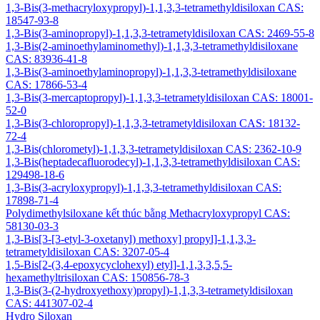
1,3-Bis(3-methacryloxypropyl)-1,1,3,3-tetramethyldisiloxan CAS:
18547-93-8
1,3-Bis(3-aminopropyl)-1,1,3,3-tetrametyldisiloxan CAS: 2469-55-8
1,3-Bis(2-aminoethylaminomethyl)-1,1,3,3-tetramethyldisiloxane
CAS: 83936-41-8
1,3-Bis(3-aminoethylaminopropyl)-1,1,3,3-tetramethyldisiloxane
CAS: 17866-53-4
1,3-Bis(3-mercaptopropyl)-1,1,3,3-tetrametyldisiloxan CAS: 18001-
52-0
1,3-Bis(3-chloropropyl)-1,1,3,3-tetrametyldisiloxan CAS: 18132-
72-4
1,3-Bis(chlorometyl)-1,1,3,3-tetrametyldisiloxan CAS: 2362-10-9
1,3-Bis(heptadecafluorodecyl)-1,1,3,3-tetramethyldisiloxan CAS:
129498-18-6
1,3-Bis(3-acryloxypropyl)-1,1,3,3-tetramethyldisiloxan CAS:
17898-71-4
Polydimethylsiloxane kết thúc bằng Methacryloxypropyl CAS:
58130-03-3
1,3-Bis[3-[3-etyl-3-oxetanyl) methoxy] propyl]-1,1,3,3-
tetrametyldisiloxan CAS: 3207-05-4
1,5-Bis[2-(3,4-epoxycyclohexyl) etyl]-1,1,3,3,5,5-
hexamethyltrisiloxan CAS: 150856-78-3
1,3-Bis(3-(2-hydroxyethoxy)propyl)-1,1,3,3-tetrametyldisiloxan
CAS: 441307-02-4
Hydro Siloxan