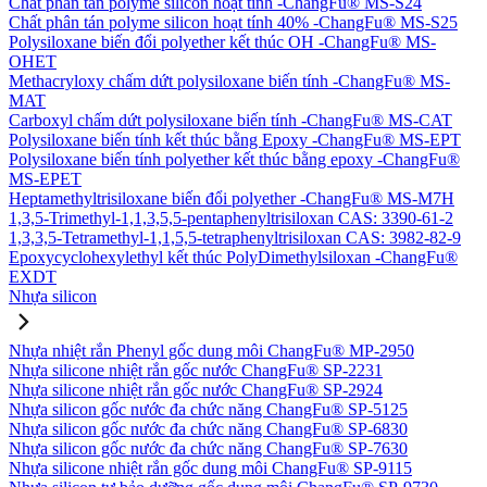
Chất phân tán polyme silicon hoạt tính -ChangFu® MS-S24
Chất phân tán polyme silicon hoạt tính 40% -ChangFu® MS-S25
Polysiloxane biến đổi polyether kết thúc OH -ChangFu® MS-
OHET
Methacryloxy chấm dứt polysiloxane biến tính -ChangFu® MS-
MAT
Carboxyl chấm dứt polysiloxane biến tính -ChangFu® MS-CAT
Polysiloxane biến tính kết thúc bằng Epoxy -ChangFu® MS-EPT
Polysiloxane biến tính polyether kết thúc bằng epoxy -ChangFu®
MS-EPET
Heptamethyltrisiloxane biến đổi polyether -ChangFu® MS-M7H
1,3,5-Trimethyl-1,1,3,5,5-pentaphenyltrisiloxan CAS: 3390-61-2
1,3,3,5-Tetramethyl-1,1,5,5-tetraphenyltrisiloxan CAS: 3982-82-9
Epoxycyclohexylethyl kết thúc PolyDimethylsiloxan -ChangFu®
EXDT
Nhựa silicon
Nhựa nhiệt rắn Phenyl gốc dung môi ChangFu® MP-2950
Nhựa silicone nhiệt rắn gốc nước ChangFu® SP-2231
Nhựa silicone nhiệt rắn gốc nước ChangFu® SP-2924
Nhựa silicon gốc nước đa chức năng ChangFu® SP-5125
Nhựa silicon gốc nước đa chức năng ChangFu® SP-6830
Nhựa silicon gốc nước đa chức năng ChangFu® SP-7630
Nhựa silicone nhiệt rắn gốc dung môi ChangFu® SP-9115