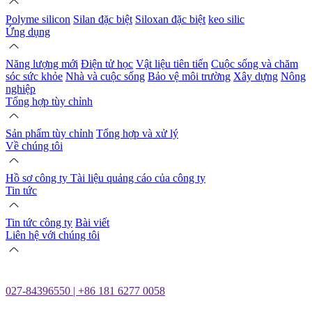
Polyme silicon
Silan đặc biệt
Siloxan đặc biệt
keo silic
Ứng dụng
Năng lượng mới
Điện tử học
Vật liệu tiên tiến
Cuộc sống và chăm
sóc sức khỏe
Nhà và cuộc sống
Bảo vệ môi trường
Xây dựng
Nông
nghiệp
Tổng hợp tùy chỉnh
Sản phẩm tùy chỉnh
Tổng hợp và xử lý
Về chúng tôi
Hồ sơ công ty
Tài liệu quảng cáo của công ty
Tin tức
Tin tức công ty
Bài viết
Liên hệ với chúng tôi
027-84396550 | +86 181 6277 0058