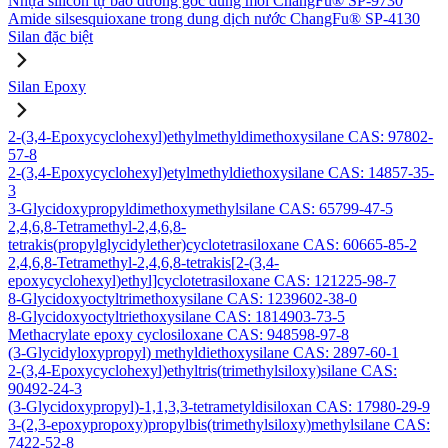
Nhựa silicon tự bảo dưỡng gốc dung môi ChangFu® SP-9730
Amide silsesquioxane trong dung dịch nước ChangFu® SP-4130
Silan đặc biệt
Silan Epoxy
2-(3,4-Epoxycyclohexyl)ethylmethyldimethoxysilane CAS: 97802-
57-8
2-(3,4-Epoxycyclohexyl)etylmethyldiethoxysilane CAS: 14857-35-
3
3-Glycidoxypropyldimethoxymethylsilane CAS: 65799-47-5
2,4,6,8-Tetramethyl-2,4,6,8-
tetrakis(propylglycidylether)cyclotetrasiloxane CAS: 60665-85-2
2,4,6,8-Tetramethyl-2,4,6,8-tetrakis[2-(3,4-
epoxycyclohexyl)ethyl]cyclotetrasiloxane CAS: 121225-98-7
8-Glycidoxyoctyltrimethoxysilane CAS: 1239602-38-0
8-Glycidoxyoctyltriethoxysilane CAS: 1814903-73-5
Methacrylate epoxy cyclosiloxane CAS: 948598-97-8
(3-Glycidyloxypropyl) methyldiethoxysilane CAS: 2897-60-1
2-(3,4-Epoxycyclohexyl)ethyltris(trimethylsiloxy)silane CAS:
90492-24-3
(3-Glycidoxypropyl)-1,1,3,3-tetrametyldisiloxan CAS: 17980-29-9
3-(2,3-epoxypropoxy)propylbis(trimethylsiloxy)methylsilane CAS:
7422-52-8