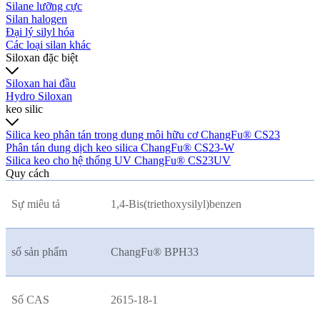
Silane lưỡng cực
Silan halogen
Đại lý silyl hóa
Các loại silan khác
Siloxan đặc biệt
Siloxan hai đầu
Hydro Siloxan
keo silic
Silica keo phân tán trong dung môi hữu cơ ChangFu® CS23
Phân tán dung dịch keo silica ChangFu® CS23-W
Silica keo cho hệ thống UV ChangFu® CS23UV
Quy cách
Sự miêu tả
1,4-Bis(triethoxysilyl)benzen
số sản phẩm
ChangFu® BPH33
Số CAS
2615-18-1