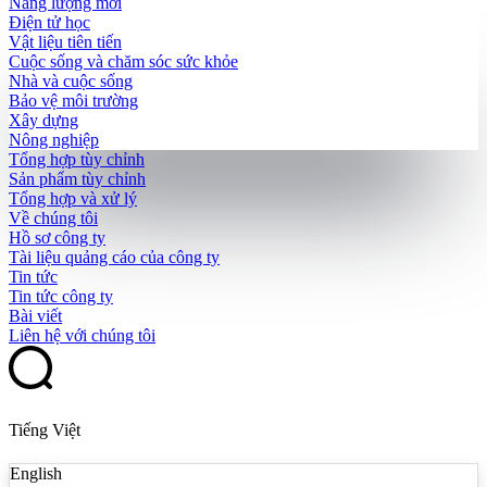
Năng lượng mới
Điện tử học
Vật liệu tiên tiến
Cuộc sống và chăm sóc sức khỏe
Nhà và cuộc sống
Bảo vệ môi trường
Xây dựng
Nông nghiệp
Tổng hợp tùy chỉnh
Sản phẩm tùy chỉnh
Tổng hợp và xử lý
Về chúng tôi
Hồ sơ công ty
Tài liệu quảng cáo của công ty
Tin tức
Tin tức công ty
Bài viết
Liên hệ với chúng tôi
Tiếng Việt
English