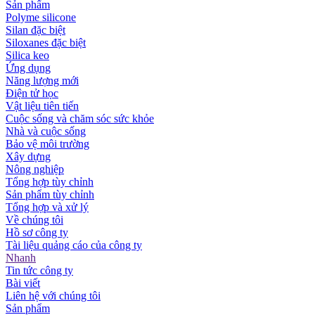
Sản phẩm
Polyme silicone
Silan đặc biệt
Siloxanes đặc biệt
Silica keo
Ứng dụng
Năng lượng mới
Điện tử học
Vật liệu tiên tiến
Cuộc sống và chăm sóc sức khỏe
Nhà và cuộc sống
Bảo vệ môi trường
Xây dựng
Nông nghiệp
Tổng hợp tùy chỉnh
Sản phẩm tùy chỉnh
Tổng hợp và xử lý
Về chúng tôi
Hồ sơ công ty
Tài liệu quảng cáo của công ty
Nhanh
Tin tức công ty
Bài viết
Liên hệ với chúng tôi
Sản phẩm