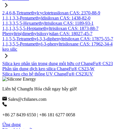
2,4,6,8-Tetramethylcyclotetrasiloxan CAS: 2370-88-9
1,1,1,3,3-Pentamethyldisiloxan CAS: 1438-82-0
1,1,3,3,5,5-Hexamethyltrisiloxan CAS: 1189-93-1
1,1,1,3,5,5,5-Heptamethyltrisiloxan CAS: 1873-88-7
Phenyltris(dimethylsiloxy)silan CAS: 18027-45-7
1,1,5,5-Tetramethyl-3,3-diphenyltrisiloxan CAS: 17875-55-7
1,1,3,5,5-Pentamethyl-3-phenyltrisiloxane CAS: 17962-34-4
keo silic
Silica keo phân tán trong dung môi hữu cơ ChangFu® CS23
Phân tán dung dịch keo silica ChangFu® CS23-W
Silica keo cho hệ thống UV ChangFu® CS23UV
Liên hệ Changfu Hóa chất ngay bây giờ!
Sales@cfsilanes.com
+86 27 8439 6550 | +86 181 6277 0058
Ứng dụng