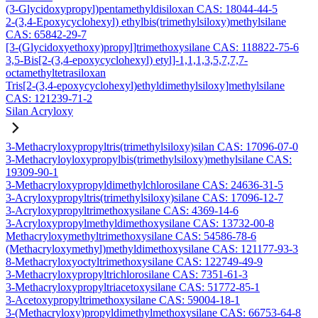
(3-Glycidoxypropyl)pentamethyldisiloxan CAS: 18044-44-5
2-(3,4-Epoxycyclohexyl) ethylbis(trimethylsiloxy)methylsilane
CAS: 65842-29-7
[3-(Glycidoxyethoxy)propyl]trimethoxysilane CAS: 118822-75-6
3,5-Bis[2-(3,4-epoxycyclohexyl) etyl]-1,1,1,3,5,7,7,7-
octamethyltetrasiloxan
Tris[2-(3,4-epoxycyclohexyl)ethyldimethylsiloxy]methylsilane
CAS: 121239-71-2
Silan Acryloxy
3-Methacryloxypropyltris(trimethylsiloxy)silan CAS: 17096-07-0
3-Methacryloyloxypropylbis(trimethylsiloxy)methylsilane CAS:
19309-90-1
3-Methacryloxypropyldimethylchlorosilane CAS: 24636-31-5
3-Acryloxypropyltris(trimethylsiloxy)silane CAS: 17096-12-7
3-Acryloxypropyltrimethoxysilane CAS: 4369-14-6
3-Acryloxypropylmethyldimethoxysilane CAS: 13732-00-8
Methacryloxymethyltrimethoxysilane CAS: 54586-78-6
(Methacryloxymethyl)methyldimethoxysilane CAS: 121177-93-3
8-Methacryloxyoctyltrimethoxysilane CAS: 122749-49-9
3-Methacryloxypropyltrichlorosilane CAS: 7351-61-3
3-Methacryloxypropyltriacetoxysilane CAS: 51772-85-1
3-Acetoxypropyltrimethoxysilane CAS: 59004-18-1
3-(Methacryloxy)propyldimethylmethoxysilane CAS: 66753-64-8