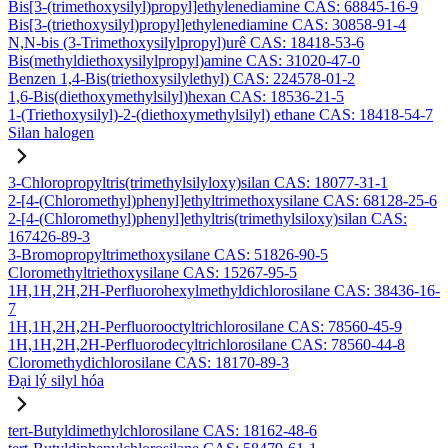
Bis[3-(trimethoxysilyl)propyl]ethylenediamine CAS: 68845-16-9
Bis[3-(triethoxysilyl)propyl]ethylenediamine CAS: 30858-91-4
N,N-bis (3-Trimethoxysilylpropyl)urê CAS: 18418-53-6
Bis(methyldiethoxysilylpropyl)amine CAS: 31020-47-0
Benzen 1,4-Bis(triethoxysilylethyl) CAS: 224578-01-2
1,6-Bis(diethoxymethylsilyl)hexan CAS: 18536-21-5
1-(Triethoxysilyl)-2-(diethoxymethylsilyl) ethane CAS: 18418-54-7
Silan halogen
3-Chloropropyltris(trimethylsilyloxy)silan CAS: 18077-31-1
2-[4-(Chloromethyl)phenyl]ethyltrimethoxysilane CAS: 68128-25-6
2-[4-(Chloromethyl)phenyl]ethyltris(trimethylsiloxy)silan CAS:
167426-89-3
3-Bromopropyltrimethoxysilane CAS: 51826-90-5
Cloromethyltriethoxysilane CAS: 15267-95-5
1H,1H,2H,2H-Perfluorohexylmethyldichlorosilane CAS: 38436-16-
7
1H,1H,2H,2H-Perfluorooctyltrichlorosilane CAS: 78560-45-9
1H,1H,2H,2H-Perfluorodecyltrichlorosilane CAS: 78560-44-8
Cloromethydichlorosilane CAS: 18170-89-3
Đại lý silyl hóa
tert-Butyldimethylchlorosilane CAS: 18162-48-6