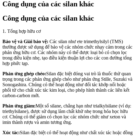
Công dụng của các silan khác
Công dụng của các silan khác
1. Tổng hợp hữu cơ
Bảo vệ và Giải bảo vệ:
Các silan như ete trimethylsilyl (TMS)
thường được sử dụng để bảo vệ các nhóm chức nhạy cảm trong các
phản ứng hữu cơ. Các nhóm này có thể được loại bỏ có chọn lọc
trong điều kiện nhẹ, tạo điều kiện thuận lợi cho các con đường tổng
hợp phức tạp.
Phản ứng ghép chéo:
Silan đặc biệt đóng vai trò là thuốc thử quan
trọng trong các phản ứng ghép chéo như phản ứng Stille, Suzuki và
Sonogashira. Chúng có thể hoạt động như đối tác khớp nối hoặc
phối tử cho chất xúc tác kim loại, cho phép hình thành các liên kết
carbon-carbon mới.
Phản ứng giảm:
Một số silane, chẳng hạn như trialkylsilane (ví dụ:
triethylsilane), được sử dụng làm chất khử nhẹ trong hóa học hữu
cơ. Chúng có thể giảm có chọn lọc các nhóm chức như xeton và
imin thành rượu và amin tương ứng.
Xúc tác:
Silan đặc biệt có thể hoạt động như chất xúc tác hoặc đồng