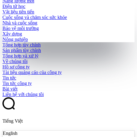
Năng lượng mới
Điện tử học
Vật liệu tiên tiến
Cuộc sống và chăm sóc sức khỏe
Nhà và cuộc sống
Bảo vệ môi trường
Xây dựng
Nông nghiệp
Tổng hợp tùy chỉnh
Sản phẩm tùy chỉnh
Tổng hợp và xử lý
Về chúng tôi
Hồ sơ công ty
Tài liệu quảng cáo của công ty
Tin tức
Tin tức công ty
Bài viết
Liên hệ với chúng tôi
Tiếng Việt
English