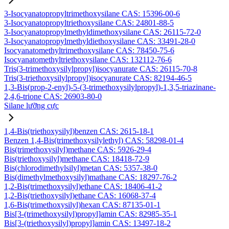
3-Isocyanatopropyltrimethoxysilane CAS: 15396-00-6
3-Isocyanatopropyltriethoxysilane CAS: 24801-88-5
3-Isocyanatopropylmethyldimethoxysilane CAS: 26115-72-0
3-Isocyanatopropylmethyldiethoxysilane CAS: 33491-28-0
Isocyanatomethyltrimethoxysilane CAS: 78450-75-6
Isocyanatomethyltriethoxysilane CAS: 132112-76-6
Tris(3-trimethoxysilylpropyl)isocyanurate CAS: 26115-70-8
Tris(3-triethoxysilylpropyl)isocyanurate CAS: 82194-46-5
1,3-Bis(prop-2-enyl)-5-(3-trimethoxysilylpropyl)-1,3,5-triazinane-
2,4,6-trione CAS: 26903-80-0
Silane lưỡng cực
1,4-Bis(triethoxysilyl)benzen CAS: 2615-18-1
Benzen 1,4-Bis(trimethoxysilylethyl) CAS: 58298-01-4
Bis(trimethoxysilyl)methane CAS: 5926-29-4
Bis(triethoxysilyl)methane CAS: 18418-72-9
Bis(chlorodimethylsilyl)metan CAS: 5357-38-0
Bis(dimethylmethoxysilyl)mathane CAS: 18297-76-2
1,2-Bis(trimethoxysilyl)ethane CAS: 18406-41-2
1,2-Bis(triethoxysilyl)ethane CAS: 16068-37-4
1,6-Bis(trimethoxysilyl)hexan CAS: 87135-01-1
Bis[3-(trimethoxysilyl)propyl]amin CAS: 82985-35-1
Bis[3-(triethoxysilyl)propyl]amin CAS: 13497-18-2