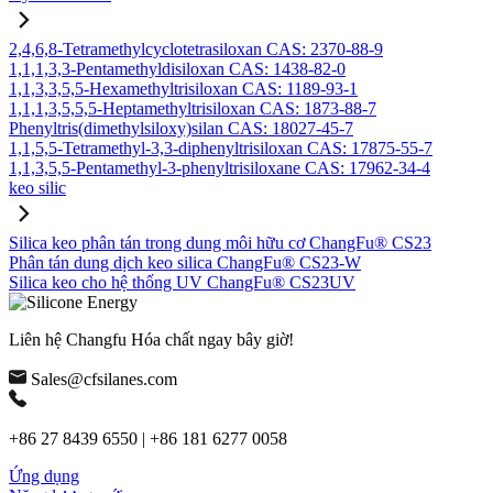
2,4,6,8-Tetramethylcyclotetrasiloxan CAS: 2370-88-9
1,1,1,3,3-Pentamethyldisiloxan CAS: 1438-82-0
1,1,3,3,5,5-Hexamethyltrisiloxan CAS: 1189-93-1
1,1,1,3,5,5,5-Heptamethyltrisiloxan CAS: 1873-88-7
Phenyltris(dimethylsiloxy)silan CAS: 18027-45-7
1,1,5,5-Tetramethyl-3,3-diphenyltrisiloxan CAS: 17875-55-7
1,1,3,5,5-Pentamethyl-3-phenyltrisiloxane CAS: 17962-34-4
keo silic
Silica keo phân tán trong dung môi hữu cơ ChangFu® CS23
Phân tán dung dịch keo silica ChangFu® CS23-W
Silica keo cho hệ thống UV ChangFu® CS23UV
Liên hệ Changfu Hóa chất ngay bây giờ!
Sales@cfsilanes.com
+86 27 8439 6550 | +86 181 6277 0058
Ứng dụng