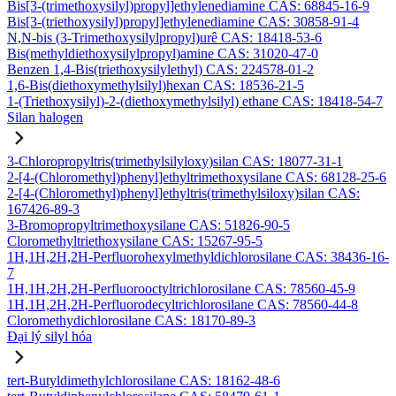
Bis[3-(trimethoxysilyl)propyl]ethylenediamine CAS: 68845-16-9
Bis[3-(triethoxysilyl)propyl]ethylenediamine CAS: 30858-91-4
N,N-bis (3-Trimethoxysilylpropyl)urê CAS: 18418-53-6
Bis(methyldiethoxysilylpropyl)amine CAS: 31020-47-0
Benzen 1,4-Bis(triethoxysilylethyl) CAS: 224578-01-2
1,6-Bis(diethoxymethylsilyl)hexan CAS: 18536-21-5
1-(Triethoxysilyl)-2-(diethoxymethylsilyl) ethane CAS: 18418-54-7
Silan halogen
3-Chloropropyltris(trimethylsilyloxy)silan CAS: 18077-31-1
2-[4-(Chloromethyl)phenyl]ethyltrimethoxysilane CAS: 68128-25-6
2-[4-(Chloromethyl)phenyl]ethyltris(trimethylsiloxy)silan CAS:
167426-89-3
3-Bromopropyltrimethoxysilane CAS: 51826-90-5
Cloromethyltriethoxysilane CAS: 15267-95-5
1H,1H,2H,2H-Perfluorohexylmethyldichlorosilane CAS: 38436-16-
7
1H,1H,2H,2H-Perfluorooctyltrichlorosilane CAS: 78560-45-9
1H,1H,2H,2H-Perfluorodecyltrichlorosilane CAS: 78560-44-8
Cloromethydichlorosilane CAS: 18170-89-3
Đại lý silyl hóa
tert-Butyldimethylchlorosilane CAS: 18162-48-6