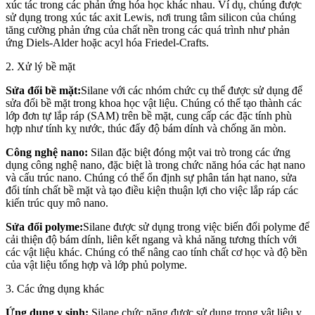
xúc tác trong các phản ứng hóa học khác nhau. Ví dụ, chúng được
sử dụng trong xúc tác axit Lewis, nơi trung tâm silicon của chúng
tăng cường phản ứng của chất nền trong các quá trình như phản
ứng Diels-Alder hoặc acyl hóa Friedel-Crafts.
2. Xử lý bề mặt
Sửa đổi bề mặt:
Silane với các nhóm chức cụ thể được sử dụng để
sửa đổi bề mặt trong khoa học vật liệu. Chúng có thể tạo thành các
lớp đơn tự lắp ráp (SAM) trên bề mặt, cung cấp các đặc tính phù
hợp như tính kỵ nước, thúc đẩy độ bám dính và chống ăn mòn.
Công nghệ nano:
Silan đặc biệt đóng một vai trò trong các ứng
dụng công nghệ nano, đặc biệt là trong chức năng hóa các hạt nano
và cấu trúc nano. Chúng có thể ổn định sự phân tán hạt nano, sửa
đổi tính chất bề mặt và tạo điều kiện thuận lợi cho việc lắp ráp các
kiến trúc quy mô nano.
Sửa đổi polyme:
Silane được sử dụng trong việc biến đổi polyme để
cải thiện độ bám dính, liên kết ngang và khả năng tương thích với
các vật liệu khác. Chúng có thể nâng cao tính chất cơ học và độ bền
của vật liệu tổng hợp và lớp phủ polyme.
3. Các ứng dụng khác
Ứng dụng y sinh:
Silane chức năng được sử dụng trong vật liệu y