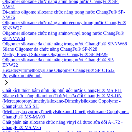
Oligomer siloxane chức năng amin trong nước ChangFu® SP-
NW51
Di-amino oligome siloxane chức năng trong nước ChangFu® SP-
NW76
Oligomer siloxane chức năng amino/epoxy trong nước ChangFu®
SP-NW27
Oligomer siloxane chức năng amino/vinyl trong nước ChangFu®
SP-NVW64
Oligomer siloxane đa chức năng trong nước ChangFu® SP-NW68
Silane Oligomer đa chức năng ChangFu® SP-N28
Methyl Phenyl Siloxane Oligomer ChangFu® SP-MP29
Oligomer siloxane đa chức năng trong nước ChangFu® SP-
ENW22
Hexadecyltrimethoxysilane Oligomer ChangFu® SP-C1632
Polysiloxan biến tính
Chất kích thích bám dính lớp phủ gốc nước ChangFu® MS-E11
Silane chức năng di-amino đã được sửa đổi ChangFu® MS-DN
(Mercaptopropyl)methylsiloxane-Dimethylsiloxane Copolyme -
ChangFu® MS-SH
(Methacryloxypropyl)methylsiloxane-Dimethylsiloxane Copolyme -
ChangFu® MS-MA09
Chất phân tán siloxane chức năng vinyl đã được sửa đổi A-172 -
ChangFu® MS-V35