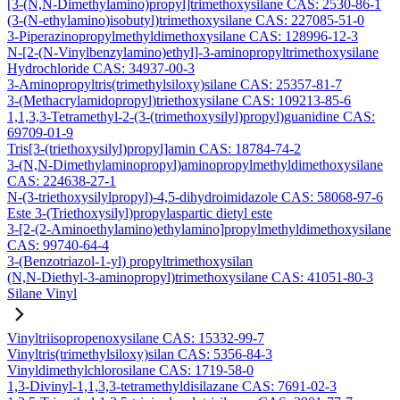
[3-(N,N-Dimethylamino)propyl]trimethoxysilane CAS: 2530-86-1
(3-(N-ethylamino)isobutyl)trimethoxysilane CAS: 227085-51-0
3-Piperazinopropylmethyldimethoxysilane CAS: 128996-12-3
N-[2-(N-Vinylbenzylamino)ethyl]-3-aminopropyltrimethoxysilane
Hydrochloride CAS: 34937-00-3
3-Aminopropyltris(trimethylsiloxy)silane CAS: 25357-81-7
3-(Methacrylamidopropyl)triethoxysilane CAS: 109213-85-6
1,1,3,3-Tetramethyl-2-(3-(trimethoxysilyl)propyl)guanidine CAS:
69709-01-9
Tris[3-(triethoxysilyl)propyl]amin CAS: 18784-74-2
3-(N,N-Dimethylaminopropyl)aminopropylmethyldimethoxysilane
CAS: 224638-27-1
N-(3-triethoxysilylpropyl)-4,5-dihydroimidazole CAS: 58068-97-6
Este 3-(Triethoxysilyl)propylaspartic dietyl este
3-[2-(2-Aminoethylamino)ethylamino]propylmethyldimethoxysilane
CAS: 99740-64-4
3-(Benzotriazol-1-yl) propyltrimethoxysilan
(N,N-Diethyl-3-aminopropyl)trimethoxysilane CAS: 41051-80-3
Silane Vinyl
Vinyltriisopropenoxysilane CAS: 15332-99-7
Vinyltris(trimethylsiloxy)silan CAS: 5356-84-3
Vinyldimethylchlorosilane CAS: 1719-58-0
1,3-Divinyl-1,1,3,3-tetramethyldisilazane CAS: 7691-02-3