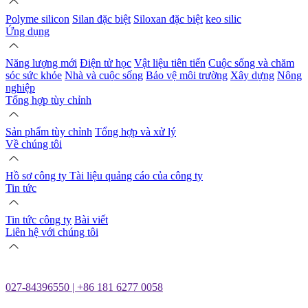
Polyme silicon
Silan đặc biệt
Siloxan đặc biệt
keo silic
Ứng dụng
Năng lượng mới
Điện tử học
Vật liệu tiên tiến
Cuộc sống và chăm
sóc sức khỏe
Nhà và cuộc sống
Bảo vệ môi trường
Xây dựng
Nông
nghiệp
Tổng hợp tùy chỉnh
Sản phẩm tùy chỉnh
Tổng hợp và xử lý
Về chúng tôi
Hồ sơ công ty
Tài liệu quảng cáo của công ty
Tin tức
Tin tức công ty
Bài viết
Liên hệ với chúng tôi
027-84396550 | +86 181 6277 0058