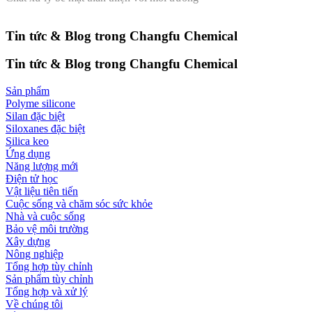
Tin tức & Blog trong Changfu Chemical
Tin tức & Blog trong Changfu Chemical
Sản phẩm
Polyme silicone
Silan đặc biệt
Siloxanes đặc biệt
Silica keo
Ứng dụng
Năng lượng mới
Điện tử học
Vật liệu tiên tiến
Cuộc sống và chăm sóc sức khỏe
Nhà và cuộc sống
Bảo vệ môi trường
Xây dựng
Nông nghiệp
Tổng hợp tùy chỉnh
Sản phẩm tùy chỉnh
Tổng hợp và xử lý
Về chúng tôi