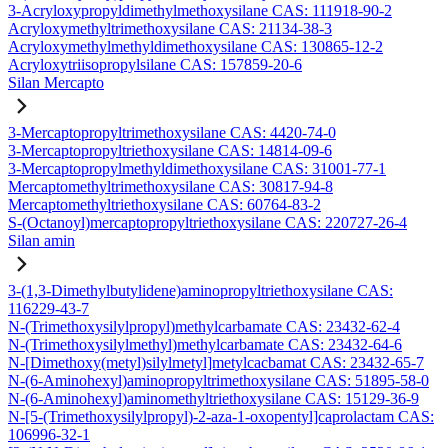
3-Acryloxypropyldimethylmethoxysilane CAS: 111918-90-2
Acryloxymethyltrimethoxysilane CAS: 21134-38-3
Acryloxymethylmethyldimethoxysilane CAS: 130865-12-2
Acryloxytriisopropylsilane CAS: 157859-20-6
Silan Mercapto
3-Mercaptopropyltrimethoxysilane CAS: 4420-74-0
3-Mercaptopropyltriethoxysilane CAS: 14814-09-6
3-Mercaptopropylmethyldimethoxysilane CAS: 31001-77-1
Mercaptomethyltrimethoxysilane CAS: 30817-94-8
Mercaptomethyltriethoxysilane CAS: 60764-83-2
S-(Octanoyl)mercaptopropyltriethoxysilane CAS: 220727-26-4
Silan amin
3-(1,3-Dimethylbutylidene)aminopropyltriethoxysilane CAS:
116229-43-7
N-(Trimethoxysilylpropyl)methylcarbamate CAS: 23432-62-4
N-(Trimethoxysilylmethyl)methylcarbamate CAS: 23432-64-6
N-[Dimethoxy(metyl)silylmetyl]metylcacbamat CAS: 23432-65-7
N-(6-Aminohexyl)aminopropyltrimethoxysilane CAS: 51895-58-0
N-(6-Aminohexyl)aminomethyltriethoxysilane CAS: 15129-36-9
N-[5-(Trimethoxysilylpropyl)-2-aza-1-oxopentyl]caprolactam CAS:
106996-32-1