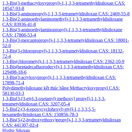
1,3-Bis(3-methacryloxypropyl)-1,1,3,3-tetramethyldisiloxan CAS:
18547-93-8
1,3-Bis(3-aminopropyl)-1,1,3,3-tetrametyldisiloxan CAS: 2469-55-8
1,3-Bis(2-aminoethylaminomethyl)-1,1,3,3-tetramethyldisiloxane
CAS: 83936-41-8
1,3-Bis(3-aminoethylaminopropyl)-1,1,3,3-tetramethyldisiloxane
CAS: 17866-53-4
1,3-Bis(3-mercaptopropyl)-1,1,3,3-tetrametyldisiloxan CAS: 18001-
52-0
1,3-Bis(3-chloropropyl)-1,1,3,3-tetrametyldisiloxan CAS: 18132-
72-4
1,3-Bis(chlorometyl)-1,1,3,3-tetrametyldisiloxan CAS: 2362-10-9
1,3-Bis(heptadecafluorodecyl)-1,1,3,3-tetramethyldisiloxan CAS:
129498-18-6
1,3-Bis(3-acryloxypropyl)-1,1,3,3-tetramethyldisiloxan CAS:
17898-71-4
Polydimethylsiloxane kết thúc bằng Methacryloxypropyl CAS:
58130-03-3
1,3-Bis[3-[3-etyl-3-oxetanyl) methoxy] propyl]-1,1,3,3-
tetrametyldisiloxan CAS: 3207-05-4
1,5-Bis[2-(3,4-epoxycyclohexyl) etyl]-1,1,3,3,5,5-
hexamethyltrisiloxan CAS: 150856-78-3
1,3-Bis(3-(2-hydroxyethoxy)propyl)-1,1,3,3-tetrametyldisiloxan
CAS: 441307-02-4
Hydro Siloxan