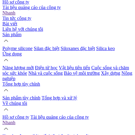
Hồ sơ công ty
Tài liệu quảng cáo của công ty
Nhanh
Tin tức công ty
Bài viết
Liên hệ với chúng tôi
Sản phẩm
Polyme silicone
Silan đặc biệt
Siloxanes đặc biệt
Silica keo
Ứng dụng
Năng lượng mới
Điện tử học
Vật liệu tiên tiến
Cuộc sống và chăm
sóc sức khỏe
Nhà và cuộc sống
Bảo vệ môi trường
Xây dựng
Nông
nghiệp
Tổng hợp tùy chỉnh
Sản phẩm tùy chỉnh
Tổng hợp và xử lý
Về chúng tôi
Hồ sơ công ty
Tài liệu quảng cáo của công ty
Nhanh