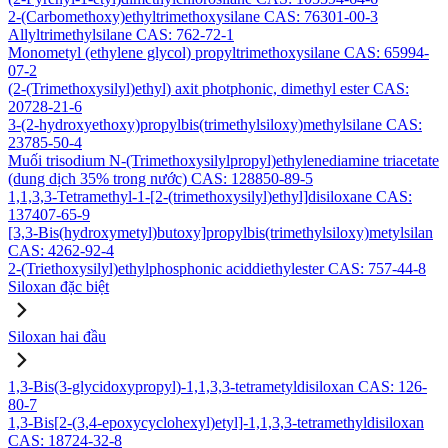
2-(Carbomethoxy)ethyltrimethoxysilane CAS: 76301-00-3
Allyltrimethylsilane CAS: 762-72-1
Monometyl (ethylene glycol) propyltrimethoxysilane CAS: 65994-
07-2
(2-(Trimethoxysilyl)ethyl) axit photphonic, dimethyl ester CAS:
20728-21-6
3-(2-hydroxyethoxy)propylbis(trimethylsiloxy)methylsilane CAS:
23785-50-4
Muối trisodium N-(Trimethoxysilylpropyl)ethylenediamine triacetate
(dung dịch 35% trong nước) CAS: 128850-89-5
1,1,3,3-Tetramethyl-1-[2-(trimethoxysilyl)ethyl]disiloxane CAS:
137407-65-9
[3,3-Bis(hydroxymetyl)butoxy]propylbis(trimethylsiloxy)metylsilan
CAS: 4262-92-4
2-(Triethoxysilyl)ethylphosphonic aciddiethylester CAS: 757-44-8
Siloxan đặc biệt
Siloxan hai đầu
1,3-Bis(3-glycidoxypropyl)-1,1,3,3-tetrametyldisiloxan CAS: 126-
80-7
1,3-Bis[2-(3,4-epoxycyclohexyl)etyl]-1,1,3,3-tetramethyldisiloxan
CAS: 18724-32-8