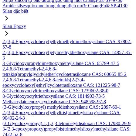
Nhựa silicon tự bảo dưỡng gốc dung môi ChangFu® SP-9730
Amide silsesquioxane trong dung dịch nước ChangFu® SP-4130
Silan đặc biệt
Silan Epoxy
2-(3,4-Epoxycyclohexyl)ethylmethyldimethoxysilane CAS: 97802-
57-8
2-(3,4-Epoxycyclohexyl)etylmethyldiethoxysilane CAS: 14857-35-
3
3-Glycidoxypropyldimethoxymethylsilane CAS: 65799-47-5
2,4,6,8-Tetramethyl-2,4,6,8-
tetrakis(propylglycidylether)cyclotetrasiloxane CAS: 60665-85-2
2,4,6,8-Tetramethyl-2,4,6,8-tetrakis[2-(3,4-
epoxycyclohexyl)ethyl]cyclotetrasiloxane CAS: 121225-98-7
8-Glycidoxyoctyltrimethoxysilane CAS: 1239602-38-0
8-Glycidoxyoctyltriethoxysilane CAS: 1814903-73-5
Methacrylate epoxy cyclosiloxane CAS: 948598-97-8
(3-Glycidyloxypropyl) methyldiethoxysilane CAS: 2897-60-1
2-(3,4-Epoxycyclohexyl)ethyltris(trimethylsiloxy)silane CAS:
90492-24-3
(3-Glycidoxypropyl)-1,1,3,3-tetrametyldisiloxan CAS: 17980-29-9
3-(2,3-epoxypropoxy)propylbis(trimethylsiloxy)methylsilane CAS:
7422-52-8