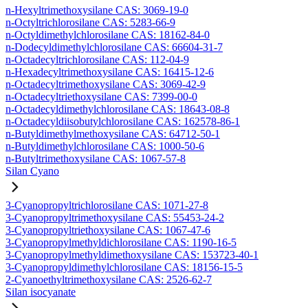
n-Hexyltrimethoxysilane CAS: 3069-19-0
n-Octyltrichlorosilane CAS: 5283-66-9
n-Octyldimethylchlorosilane CAS: 18162-84-0
n-Dodecyldimethylchlorosilane CAS: 66604-31-7
n-Octadecyltrichlorosilane CAS: 112-04-9
n-Hexadecyltrimethoxysilane CAS: 16415-12-6
n-Octadecyltrimethoxysilane CAS: 3069-42-9
n-Octadecyltriethoxysilane CAS: 7399-00-0
n-Octadecyldimethylchlorosilane CAS: 18643-08-8
n-Octadecyldiisobutylchlorosilane CAS: 162578-86-1
n-Butyldimethylmethoxysilane CAS: 64712-50-1
n-Butyldimethylchlorosilane CAS: 1000-50-6
n-Butyltrimethoxysilane CAS: 1067-57-8
Silan Cyano
3-Cyanopropyltrichlorosilane CAS: 1071-27-8
3-Cyanopropyltrimethoxysilane CAS: 55453-24-2
3-Cyanopropyltriethoxysilane CAS: 1067-47-6
3-Cyanopropylmethyldichlorosilane CAS: 1190-16-5
3-Cyanopropylmethyldimethoxysilane CAS: 153723-40-1
3-Cyanopropyldimethylchlorosilane CAS: 18156-15-5
2-Cyanoethyltrimethoxysilane CAS: 2526-62-7
Silan isocyanate