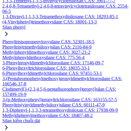
1,3,5-Trimethyl-1,3,5-trivinylcyclotrisiloxan CAS: 3901-77-7
2,4,6,8-Tetramethyl-2,4,6,8-tetravinylcyclotetrasiloxane CAS: 2554-
06-5
1,3-Divinyl-1,1,3,3-Tetramethoxydisiloxane CAS: 18293-85-1
(4-Vinylphenyl)trimethoxysilane CAS: 18001-13-3
Silan phenyl
Phenyltrisisopropenyloxysilane CAS: 52301-18-5
Phenyltris(trimethylsiloxy)silan CAS: 2116-84-9
Methylphenyldimethoxysilane CAS: 3027-21-2
Methylphenyldiethoxysilane CAS: 775-56-4
3-Phenylpropyldimethylchlorosilane CAS: 17146-09-7
6-Phenylhexyltrichlorosilane CAS: 18035-33-1
6-Phenylhexyldimethylchlorosilane CAS: 97451-53-1
3-(Pentabromophenylmethoxy)propyldimethylchlorosilane CAS:
166546-37-8
Clodimetyl[3-(2,3,4,5,6-pentafluorophenyl)propyl]silan CAS:
157499-19-9
3-(p-Methoxyphenyl)propyltrichlorosilane CAS: 163155-57-5
Phenyltris(vinyldimethylsiloxy)silane CAS: 60111-47-9
1,3-Diphenyl-1,1,3,3-tetramethoxydisiloxan CAS: 17938-09-9
Methyldiphenylmethoxysilane CAS: 18407-48-2
Silan kiềm chuỗi dài