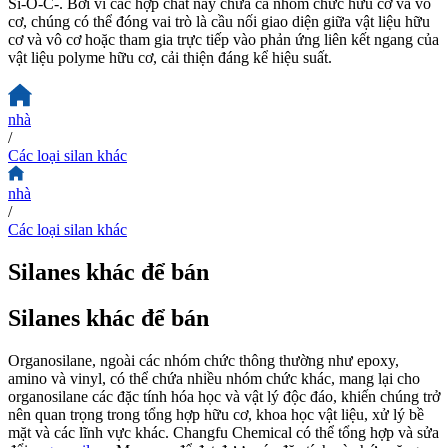
Si-O-C-. Bởi vì các hợp chất này chứa cả nhóm chức hữu cơ và vô
cơ, chúng có thể đóng vai trò là cầu nối giao diện giữa vật liệu hữu
cơ và vô cơ hoặc tham gia trực tiếp vào phản ứng liên kết ngang của
vật liệu polyme hữu cơ, cải thiện đáng kể hiệu suất.
nhà
/
Các loại silan khác
nhà
/
Các loại silan khác
Silanes khác để bán
Silanes khác để bán
Organosilane, ngoài các nhóm chức thông thường như epoxy,
amino và vinyl, có thể chứa nhiều nhóm chức khác, mang lại cho
organosilane các đặc tính hóa học và vật lý độc đáo, khiến chúng trở
nên quan trọng trong tổng hợp hữu cơ, khoa học vật liệu, xử lý bề
mặt và các lĩnh vực khác. Changfu Chemical có thể tổng hợp và sửa