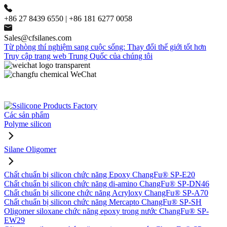
+86 27 8439 6550 | +86 181 6277 0058
Sales@cfsilanes.com
Từ phòng thí nghiệm sang cuộc sống: Thay đổi thế giới tốt hơn
Truy cập trang web Trung Quốc của chúng tôi
Các sản phẩm
Polyme silicon
Silane Oligomer
Chất chuẩn bị silicon chức năng Epoxy ChangFu® SP-E20
Chất chuẩn bị silicon chức năng di-amino ChangFu® SP-DN46
Chất chuẩn bị silicone chức năng Acryloxy ChangFu® SP-A70
Chất chuẩn bị silicon chức năng Mercapto ChangFu® SP-SH
Oligomer siloxane chức năng epoxy trong nước ChangFu® SP-
EW29