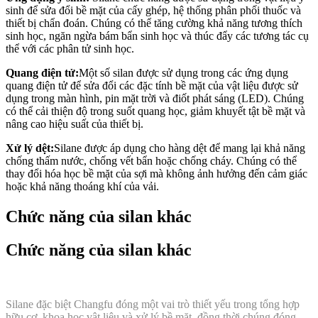
sinh để sửa đổi bề mặt của cấy ghép, hệ thống phân phối thuốc và
thiết bị chẩn đoán. Chúng có thể tăng cường khả năng tương thích
sinh học, ngăn ngừa bám bẩn sinh học và thúc đẩy các tương tác cụ
thể với các phân tử sinh học.
Quang điện tử:
Một số silan được sử dụng trong các ứng dụng
quang điện tử để sửa đổi các đặc tính bề mặt của vật liệu được sử
dụng trong màn hình, pin mặt trời và điốt phát sáng (LED). Chúng
có thể cải thiện độ trong suốt quang học, giảm khuyết tật bề mặt và
nâng cao hiệu suất của thiết bị.
Xử lý dệt:
Silane được áp dụng cho hàng dệt để mang lại khả năng
chống thấm nước, chống vết bẩn hoặc chống cháy. Chúng có thể
thay đổi hóa học bề mặt của sợi mà không ảnh hưởng đến cảm giác
hoặc khả năng thoáng khí của vải.
Chức năng của silan khác
Chức năng của silan khác
Silane đặc biệt Changfu đóng một vai trò thiết yếu trong tổng hợp
hữu cơ, khoa học vật liệu và xử lý bề mặt, đồng thời chúng đóng