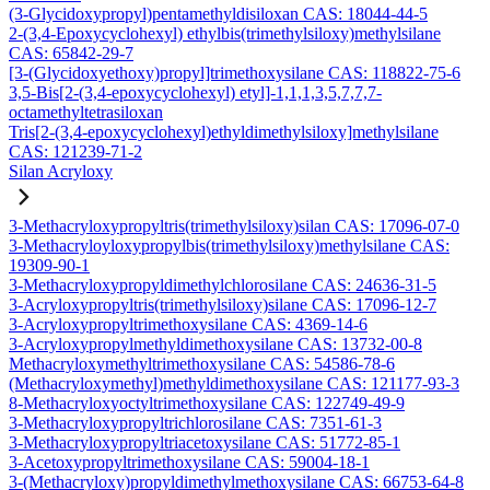
(3-Glycidoxypropyl)pentamethyldisiloxan CAS: 18044-44-5
2-(3,4-Epoxycyclohexyl) ethylbis(trimethylsiloxy)methylsilane
CAS: 65842-29-7
[3-(Glycidoxyethoxy)propyl]trimethoxysilane CAS: 118822-75-6
3,5-Bis[2-(3,4-epoxycyclohexyl) etyl]-1,1,1,3,5,7,7,7-
octamethyltetrasiloxan
Tris[2-(3,4-epoxycyclohexyl)ethyldimethylsiloxy]methylsilane
CAS: 121239-71-2
Silan Acryloxy
3-Methacryloxypropyltris(trimethylsiloxy)silan CAS: 17096-07-0
3-Methacryloyloxypropylbis(trimethylsiloxy)methylsilane CAS:
19309-90-1
3-Methacryloxypropyldimethylchlorosilane CAS: 24636-31-5
3-Acryloxypropyltris(trimethylsiloxy)silane CAS: 17096-12-7
3-Acryloxypropyltrimethoxysilane CAS: 4369-14-6
3-Acryloxypropylmethyldimethoxysilane CAS: 13732-00-8
Methacryloxymethyltrimethoxysilane CAS: 54586-78-6
(Methacryloxymethyl)methyldimethoxysilane CAS: 121177-93-3
8-Methacryloxyoctyltrimethoxysilane CAS: 122749-49-9
3-Methacryloxypropyltrichlorosilane CAS: 7351-61-3
3-Methacryloxypropyltriacetoxysilane CAS: 51772-85-1
3-Acetoxypropyltrimethoxysilane CAS: 59004-18-1
3-(Methacryloxy)propyldimethylmethoxysilane CAS: 66753-64-8