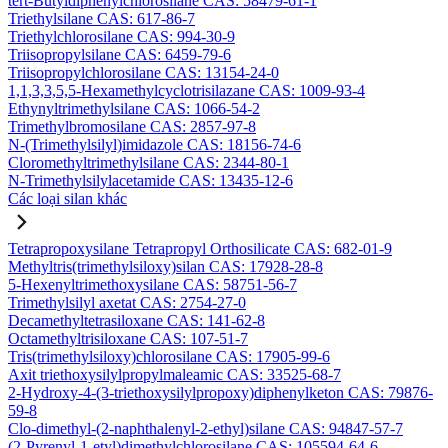
tert-Butyldiphenylchlorosilane CAS: 58479-61-1
Triethylsilane CAS: 617-86-7
Triethylchlorosilane CAS: 994-30-9
Triisopropylsilane CAS: 6459-79-6
Triisopropylchlorosilane CAS: 13154-24-0
1,1,3,3,5,5-Hexamethylcyclotrisilazane CAS: 1009-93-4
Ethynyltrimethylsilane CAS: 1066-54-2
Trimethylbromosilane CAS: 2857-97-8
N-(Trimethylsilyl)imidazole CAS: 18156-74-6
Cloromethyltrimethylsilane CAS: 2344-80-1
N-Trimethylsilylacetamide CAS: 13435-12-6
Các loại silan khác
Tetrapropoxysilane Tetrapropyl Orthosilicate CAS: 682-01-9
Methyltris(trimethylsiloxy)silan CAS: 17928-28-8
5-Hexenyltrimethoxysilane CAS: 58751-56-7
Trimethylsilyl axetat CAS: 2754-27-0
Decamethyltetrasiloxane CAS: 141-62-8
Octamethyltrisiloxane CAS: 107-51-7
Tris(trimethylsiloxy)chlorosilane CAS: 17905-99-6
Axit triethoxysilylpropylmaleamic CAS: 33525-68-7
2-Hydroxy-4-(3-triethoxysilylpropoxy)diphenylketon CAS: 79876-
59-8
Clo-dimethyl-(2-naphthalenyl-2-ethyl)silane CAS: 94847-57-7
(2-Pyrenyl-1-etyl)dimethylchlorosilane CAS: 105594-64-6