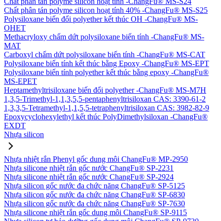
Chất phân tán polyme silicon hoạt tính -ChangFu® MS-S24
Chất phân tán polyme silicon hoạt tính 40% -ChangFu® MS-S25
Polysiloxane biến đổi polyether kết thúc OH -ChangFu® MS-
OHET
Methacryloxy chấm dứt polysiloxane biến tính -ChangFu® MS-
MAT
Carboxyl chấm dứt polysiloxane biến tính -ChangFu® MS-CAT
Polysiloxane biến tính kết thúc bằng Epoxy -ChangFu® MS-EPT
Polysiloxane biến tính polyether kết thúc bằng epoxy -ChangFu®
MS-EPET
Heptamethyltrisiloxane biến đổi polyether -ChangFu® MS-M7H
1,3,5-Trimethyl-1,1,3,5,5-pentaphenyltrisiloxan CAS: 3390-61-2
1,3,3,5-Tetramethyl-1,1,5,5-tetraphenyltrisiloxan CAS: 3982-82-9
Epoxycyclohexylethyl kết thúc PolyDimethylsiloxan -ChangFu®
EXDT
Nhựa silicon
Nhựa nhiệt rắn Phenyl gốc dung môi ChangFu® MP-2950
Nhựa silicone nhiệt rắn gốc nước ChangFu® SP-2231
Nhựa silicone nhiệt rắn gốc nước ChangFu® SP-2924
Nhựa silicon gốc nước đa chức năng ChangFu® SP-5125
Nhựa silicon gốc nước đa chức năng ChangFu® SP-6830
Nhựa silicon gốc nước đa chức năng ChangFu® SP-7630
Nhựa silicone nhiệt rắn gốc dung môi ChangFu® SP-9115