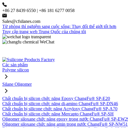
+86 27 8439 6550 | +86 181 6277 0058
Sales@cfsilanes.com
Từ phòng thí nghiệm sang cuộc sống: Thay đổi thế giới tốt hơn
Truy cập trang web Trung Quốc của chúng tôi
Các sản phẩm
Polyme silicon
Silane Oligomer
Chất chuẩn bị silicon chức năng Epoxy ChangFu® SP-E20
Chất chuẩn bị silicon chức năng di-amino ChangFu® SP-DN46
Chất chuẩn bị silicone chức năng Acryloxy ChangFu® SP-A70
Chất chuẩn bị silicon chức năng Mercapto ChangFu® SP-SH
Oligomer siloxane chức năng epoxy trong nước ChangFu® SP-EW2
Oligomer siloxane chức năng amin trong nước ChangFu® SP-NW51