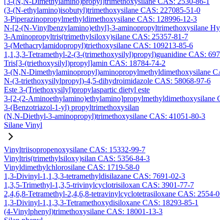
[3-(N,N-Dimethylamino)propyl]trimethoxysilane CAS: 2530-86-1
(3-(N-ethylamino)isobutyl)trimethoxysilane CAS: 227085-51-0
3-Piperazinopropylmethyldimethoxysilane CAS: 128996-12-3
N-[2-(N-Vinylbenzylamino)ethyl]-3-aminopropyltrimethoxysilane H
3-Aminopropyltris(trimethylsiloxy)silane CAS: 25357-81-7
3-(Methacrylamidopropyl)triethoxysilane CAS: 109213-85-6
1,1,3,3-Tetramethyl-2-(3-(trimethoxysilyl)propyl)guanidine CAS: 69
Tris[3-(triethoxysilyl)propyl]amin CAS: 18784-74-2
3-(N,N-Dimethylaminopropyl)aminopropylmethyldimethoxysilane C
N-(3-triethoxysilylpropyl)-4,5-dihydroimidazole CAS: 58068-97-6
Este 3-(Triethoxysilyl)propylaspartic dietyl este
3-[2-(2-Aminoethylamino)ethylamino]propylmethyldimethoxysilane
3-(Benzotriazol-1-yl) propyltrimethoxysilan
(N,N-Diethyl-3-aminopropyl)trimethoxysilane CAS: 41051-80-3
Silane Vinyl
Vinyltriisopropenoxysilane CAS: 15332-99-7
Vinyltris(trimethylsiloxy)silan CAS: 5356-84-3
Vinyldimethylchlorosilane CAS: 1719-58-0
1,3-Divinyl-1,1,3,3-tetramethyldisilazane CAS: 7691-02-3
1,3,5-Trimethyl-1,3,5-trivinylcyclotrisiloxan CAS: 3901-77-7
2,4,6,8-Tetramethyl-2,4,6,8-tetravinylcyclotetrasiloxane CAS: 2554-
1,3-Divinyl-1,1,3,3-Tetramethoxydisiloxane CAS: 18293-85-1
(4-Vinylphenyl)trimethoxysilane CAS: 18001-13-3