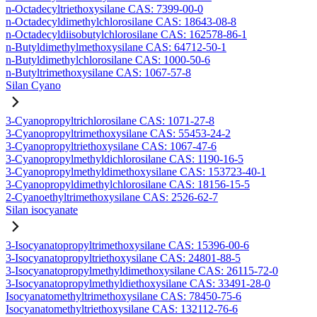
n-Octadecyltriethoxysilane CAS: 7399-00-0
n-Octadecyldimethylchlorosilane CAS: 18643-08-8
n-Octadecyldiisobutylchlorosilane CAS: 162578-86-1
n-Butyldimethylmethoxysilane CAS: 64712-50-1
n-Butyldimethylchlorosilane CAS: 1000-50-6
n-Butyltrimethoxysilane CAS: 1067-57-8
Silan Cyano
3-Cyanopropyltrichlorosilane CAS: 1071-27-8
3-Cyanopropyltrimethoxysilane CAS: 55453-24-2
3-Cyanopropyltriethoxysilane CAS: 1067-47-6
3-Cyanopropylmethyldichlorosilane CAS: 1190-16-5
3-Cyanopropylmethyldimethoxysilane CAS: 153723-40-1
3-Cyanopropyldimethylchlorosilane CAS: 18156-15-5
2-Cyanoethyltrimethoxysilane CAS: 2526-62-7
Silan isocyanate
3-Isocyanatopropyltrimethoxysilane CAS: 15396-00-6
3-Isocyanatopropyltriethoxysilane CAS: 24801-88-5
3-Isocyanatopropylmethyldimethoxysilane CAS: 26115-72-0
3-Isocyanatopropylmethyldiethoxysilane CAS: 33491-28-0
Isocyanatomethyltrimethoxysilane CAS: 78450-75-6
Isocyanatomethyltriethoxysilane CAS: 132112-76-6