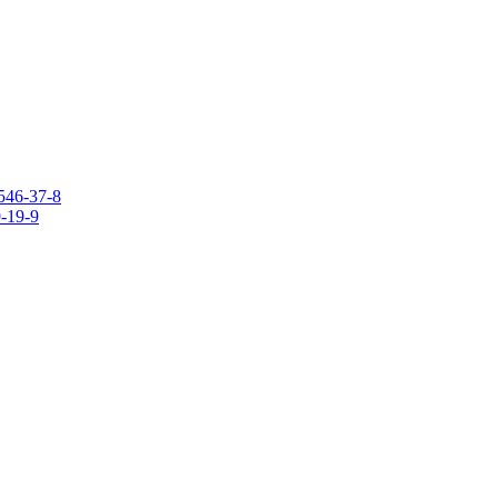
546-37-8
9-19-9