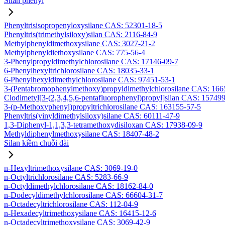
Silan phenyl
Phenyltrisisopropenyloxysilane CAS: 52301-18-5
Phenyltris(trimethylsiloxy)silan CAS: 2116-84-9
Methylphenyldimethoxysilane CAS: 3027-21-2
Methylphenyldiethoxysilane CAS: 775-56-4
3-Phenylpropyldimethylchlorosilane CAS: 17146-09-7
6-Phenylhexyltrichlorosilane CAS: 18035-33-1
6-Phenylhexyldimethylchlorosilane CAS: 97451-53-1
3-(Pentabromophenylmethoxy)propyldimethylchlorosilane CAS: 166
Clodimetyl[3-(2,3,4,5,6-pentafluorophenyl)propyl]silan CAS: 15749
3-(p-Methoxyphenyl)propyltrichlorosilane CAS: 163155-57-5
Phenyltris(vinyldimethylsiloxy)silane CAS: 60111-47-9
1,3-Diphenyl-1,1,3,3-tetramethoxydisiloxan CAS: 17938-09-9
Methyldiphenylmethoxysilane CAS: 18407-48-2
Silan kiềm chuỗi dài
n-Hexyltrimethoxysilane CAS: 3069-19-0
n-Octyltrichlorosilane CAS: 5283-66-9
n-Octyldimethylchlorosilane CAS: 18162-84-0
n-Dodecyldimethylchlorosilane CAS: 66604-31-7
n-Octadecyltrichlorosilane CAS: 112-04-9
n-Hexadecyltrimethoxysilane CAS: 16415-12-6
n-Octadecyltrimethoxysilane CAS: 3069-42-9