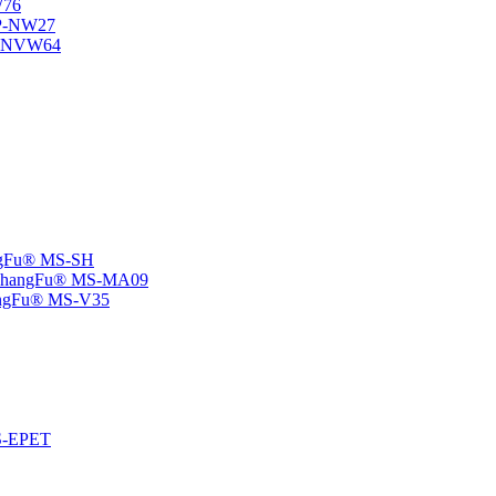
W76
SP-NW27
SP-NVW64
angFu® MS-SH
e -ChangFu® MS-MA09
ChangFu® MS-V35
MS-EPET