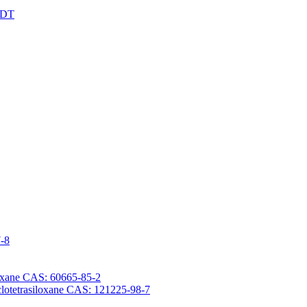
XDT
7-8
iloxane CAS: 60665-85-2
yclotetrasiloxane CAS: 121225-98-7