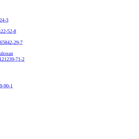
-24-3
422-52-8
 65842-29-7
siloxan
 121239-71-2
09-90-1