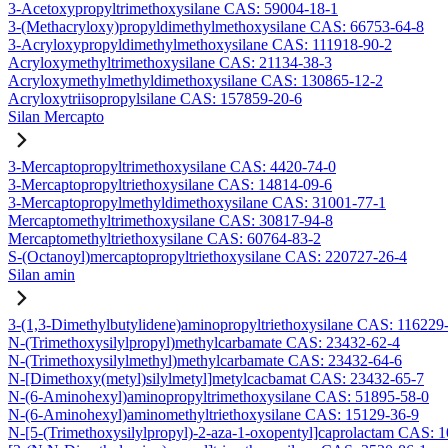
3-Acetoxypropyltrimethoxysilane CAS: 59004-18-1
3-(Methacryloxy)propyldimethylmethoxysilane CAS: 66753-64-8
3-Acryloxypropyldimethylmethoxysilane CAS: 111918-90-2
Acryloxymethyltrimethoxysilane CAS: 21134-38-3
Acryloxymethylmethyldimethoxysilane CAS: 130865-12-2
Acryloxytriisopropylsilane CAS: 157859-20-6
Silan Mercapto
3-Mercaptopropyltrimethoxysilane CAS: 4420-74-0
3-Mercaptopropyltriethoxysilane CAS: 14814-09-6
3-Mercaptopropylmethyldimethoxysilane CAS: 31001-77-1
Mercaptomethyltrimethoxysilane CAS: 30817-94-8
Mercaptomethyltriethoxysilane CAS: 60764-83-2
S-(Octanoyl)mercaptopropyltriethoxysilane CAS: 220727-26-4
Silan amin
3-(1,3-Dimethylbutylidene)aminopropyltriethoxysilane CAS: 116229
N-(Trimethoxysilylpropyl)methylcarbamate CAS: 23432-62-4
N-(Trimethoxysilylmethyl)methylcarbamate CAS: 23432-64-6
N-[Dimethoxy(metyl)silylmetyl]metylcacbamat CAS: 23432-65-7
N-(6-Aminohexyl)aminopropyltrimethoxysilane CAS: 51895-58-0
N-(6-Aminohexyl)aminomethyltriethoxysilane CAS: 15129-36-9
N-[5-(Trimethoxysilylpropyl)-2-aza-1-oxopentyl]caprolactam CAS: 