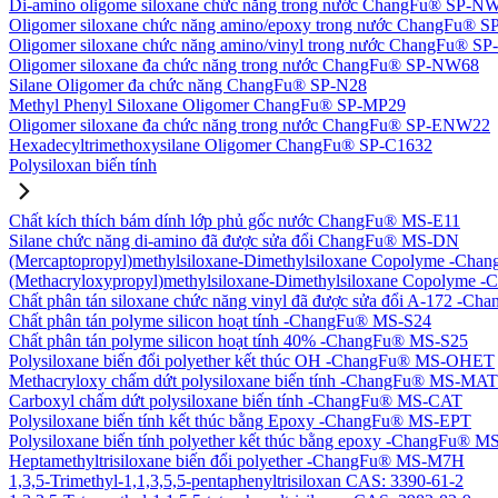
Di-amino oligome siloxane chức năng trong nước ChangFu® SP-N
Oligomer siloxane chức năng amino/epoxy trong nước ChangFu® 
Oligomer siloxane chức năng amino/vinyl trong nước ChangFu® 
Oligomer siloxane đa chức năng trong nước ChangFu® SP-NW68
Silane Oligomer đa chức năng ChangFu® SP-N28
Methyl Phenyl Siloxane Oligomer ChangFu® SP-MP29
Oligomer siloxane đa chức năng trong nước ChangFu® SP-ENW22
Hexadecyltrimethoxysilane Oligomer ChangFu® SP-C1632
Polysiloxan biến tính
Chất kích thích bám dính lớp phủ gốc nước ChangFu® MS-E11
Silane chức năng di-amino đã được sửa đổi ChangFu® MS-DN
(Mercaptopropyl)methylsiloxane-Dimethylsiloxane Copolyme -Ch
(Methacryloxypropyl)methylsiloxane-Dimethylsiloxane Copolym
Chất phân tán siloxane chức năng vinyl đã được sửa đổi A-172 -
Chất phân tán polyme silicon hoạt tính -ChangFu® MS-S24
Chất phân tán polyme silicon hoạt tính 40% -ChangFu® MS-S25
Polysiloxane biến đổi polyether kết thúc OH -ChangFu® MS-OHET
Methacryloxy chấm dứt polysiloxane biến tính -ChangFu® MS-MAT
Carboxyl chấm dứt polysiloxane biến tính -ChangFu® MS-CAT
Polysiloxane biến tính kết thúc bằng Epoxy -ChangFu® MS-EPT
Polysiloxane biến tính polyether kết thúc bằng epoxy -ChangFu® 
Heptamethyltrisiloxane biến đổi polyether -ChangFu® MS-M7H
1,3,5-Trimethyl-1,1,3,5,5-pentaphenyltrisiloxan CAS: 3390-61-2