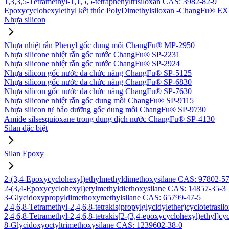
1,3,3,5-Tetramethyl-1,1,5,5-tetraphenyltrisiloxan CAS: 3982-82-9
Epoxycyclohexylethyl kết thúc PolyDimethylsiloxan -ChangFu® E
Nhựa silicon
Nhựa nhiệt rắn Phenyl gốc dung môi ChangFu® MP-2950
Nhựa silicone nhiệt rắn gốc nước ChangFu® SP-2231
Nhựa silicone nhiệt rắn gốc nước ChangFu® SP-2924
Nhựa silicon gốc nước đa chức năng ChangFu® SP-5125
Nhựa silicon gốc nước đa chức năng ChangFu® SP-6830
Nhựa silicon gốc nước đa chức năng ChangFu® SP-7630
Nhựa silicone nhiệt rắn gốc dung môi ChangFu® SP-9115
Nhựa silicon tự bảo dưỡng gốc dung môi ChangFu® SP-9730
Amide silsesquioxane trong dung dịch nước ChangFu® SP-4130
Silan đặc biệt
Silan Epoxy
2-(3,4-Epoxycyclohexyl)ethylmethyldimethoxysilane CAS: 97802-5
2-(3,4-Epoxycyclohexyl)etylmethyldiethoxysilane CAS: 14857-35-3
3-Glycidoxypropyldimethoxymethylsilane CAS: 65799-47-5
2,4,6,8-Tetramethyl-2,4,6,8-tetrakis(propylglycidylether)cyclotetras
2,4,6,8-Tetramethyl-2,4,6,8-tetrakis[2-(3,4-epoxycyclohexyl)ethyl]c
8-Glycidoxyoctyltrimethoxysilane CAS: 1239602-38-0