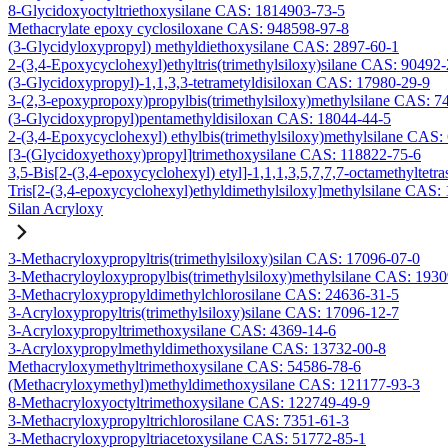
8-Glycidoxyoctyltriethoxysilane CAS: 1814903-73-5
Methacrylate epoxy cyclosiloxane CAS: 948598-97-8
(3-Glycidyloxypropyl) methyldiethoxysilane CAS: 2897-60-1
2-(3,4-Epoxycyclohexyl)ethyltris(trimethylsiloxy)silane CAS: 90492
(3-Glycidoxypropyl)-1,1,3,3-tetrametyldisiloxan CAS: 17980-29-9
3-(2,3-epoxypropoxy)propylbis(trimethylsiloxy)methylsilane CAS: 7
(3-Glycidoxypropyl)pentamethyldisiloxan CAS: 18044-44-5
2-(3,4-Epoxycyclohexyl) ethylbis(trimethylsiloxy)methylsilane CAS:
[3-(Glycidoxyethoxy)propyl]trimethoxysilane CAS: 118822-75-6
3,5-Bis[2-(3,4-epoxycyclohexyl) etyl]-1,1,1,3,5,7,7,7-octamethyltetra
Tris[2-(3,4-epoxycyclohexyl)ethyldimethylsiloxy]methylsilane CAS:
Silan Acryloxy
3-Methacryloxypropyltris(trimethylsiloxy)silan CAS: 17096-07-0
3-Methacryloyloxypropylbis(trimethylsiloxy)methylsilane CAS: 193
3-Methacryloxypropyldimethylchlorosilane CAS: 24636-31-5
3-Acryloxypropyltris(trimethylsiloxy)silane CAS: 17096-12-7
3-Acryloxypropyltrimethoxysilane CAS: 4369-14-6
3-Acryloxypropylmethyldimethoxysilane CAS: 13732-00-8
Methacryloxymethyltrimethoxysilane CAS: 54586-78-6
(Methacryloxymethyl)methyldimethoxysilane CAS: 121177-93-3
8-Methacryloxyoctyltrimethoxysilane CAS: 122749-49-9
3-Methacryloxypropyltrichlorosilane CAS: 7351-61-3
3-Methacryloxypropyltriacetoxysilane CAS: 51772-85-1