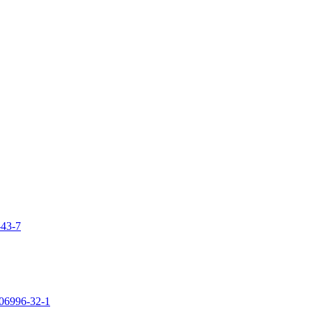
-43-7
106996-32-1