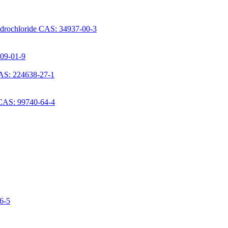
ydrochloride CAS: 34937-00-3
709-01-9
AS: 224638-27-1
 CAS: 99740-64-4
06-5