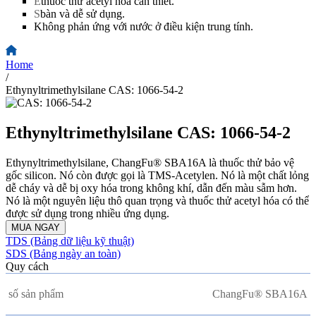
E
thuốc thử acetyl hóa cần thiết.
S
bàn và dễ sử dụng.
Không phản ứng với nước ở điều kiện trung tính.
Home
/
Ethynyltrimethylsilane CAS: 1066-54-2
Ethynyltrimethylsilane CAS: 1066-54-2
Ethynyltrimethylsilane, ChangFu® SBA16A là thuốc thử bảo vệ
gốc silicon. Nó còn được gọi là TMS-Acetylen. Nó là một chất lỏng
dễ cháy và dễ bị oxy hóa trong không khí, dẫn đến màu sẫm hơn.
Nó là một nguyên liệu thô quan trọng và thuốc thử acetyl hóa có thể
được sử dụng trong nhiều ứng dụng.
MUA NGAY
TDS (Bảng dữ liệu kỹ thuật)
SDS (Bảng ngày an toàn)
Quy cách
số sản phẩm
ChangFu® SBA16A