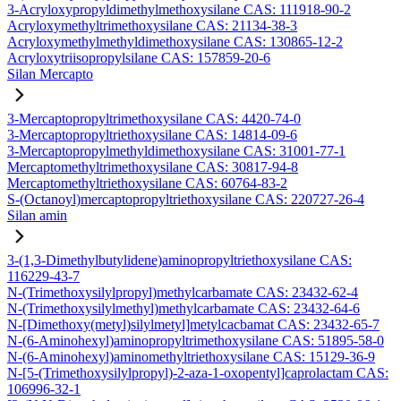
3-Acryloxypropyldimethylmethoxysilane CAS: 111918-90-2
Acryloxymethyltrimethoxysilane CAS: 21134-38-3
Acryloxymethylmethyldimethoxysilane CAS: 130865-12-2
Acryloxytriisopropylsilane CAS: 157859-20-6
Silan Mercapto
3-Mercaptopropyltrimethoxysilane CAS: 4420-74-0
3-Mercaptopropyltriethoxysilane CAS: 14814-09-6
3-Mercaptopropylmethyldimethoxysilane CAS: 31001-77-1
Mercaptomethyltrimethoxysilane CAS: 30817-94-8
Mercaptomethyltriethoxysilane CAS: 60764-83-2
S-(Octanoyl)mercaptopropyltriethoxysilane CAS: 220727-26-4
Silan amin
3-(1,3-Dimethylbutylidene)aminopropyltriethoxysilane CAS:
116229-43-7
N-(Trimethoxysilylpropyl)methylcarbamate CAS: 23432-62-4
N-(Trimethoxysilylmethyl)methylcarbamate CAS: 23432-64-6
N-[Dimethoxy(metyl)silylmetyl]metylcacbamat CAS: 23432-65-7
N-(6-Aminohexyl)aminopropyltrimethoxysilane CAS: 51895-58-0
N-(6-Aminohexyl)aminomethyltriethoxysilane CAS: 15129-36-9
N-[5-(Trimethoxysilylpropyl)-2-aza-1-oxopentyl]caprolactam CAS:
106996-32-1