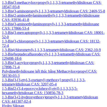
1,3-Bis(3-methacryloxypropyl)-1,1,3,3-tetramethyldisiloxan CAS:
18547-93-8
1,3-Bis(3-aminopropyl)-1,1,3,3-tetrametyldisiloxan CAS: 2469-55-8
1,3-Bis(2-aminoethylaminomethyl)-1,1,3,3-tetramethyldisiloxane
CAS: 83936-41-8
1,3-Bis(3-aminoethylaminopropyl)-1,1,3,3-tetramethyldisiloxane
CAS: 17866-53-4
1,3-Bis(3-mercaptopropyl)-1,1,3,3-tetrametyldisiloxan CAS: 18001-
52-0
1,3-Bis(3-chloropropyl)-1,1,3,3-tetrametyldisiloxan CAS: 18132-
72-4
1,3-Bis(chlorometyl)-1,1,3,3-tetrametyldisiloxan CAS: 2362-10-9
1,3-Bis(heptadecafluorodecyl)-1,1,3,3-tetramethyldisiloxan CAS:
129498-18-6
1,3-Bis(3-acryloxypropyl)-1,1,3,3-tetramethyldisiloxan CAS:
17898-71-4
Polydimethylsiloxane kết thúc bằng Methacryloxypropyl CAS:
58130-03-3
1,3-Bis[3-[3-etyl-3-oxetanyl) methoxy] propyl]-1,1,3,3-
tetrametyldisiloxan CAS: 3207-05-4
1,5-Bis[2-(3,4-epoxycyclohexyl) etyl]-1,1,3,3,5,5-
hexamethyltrisiloxan CAS: 150856-78-3
1,3-Bis(3-(2-hydroxyethoxy)propyl)-1,1,3,3-tetrametyldisiloxan
CAS: 441307-02-4
Hydro Siloxan