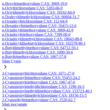
n-Hexyltrimethoxysilane CAS: 3069-19-0
n-Octyltrichlorosilane CAS: 5283-66-9
n-Octyldimethylchlorosilane CAS: 18162-84-0
n-Dodecyldimethylchlorosilane CAS: 66604-31-7
n-Octadecyltrichlorosilane CAS: 112-04-9
n-Hexadecyltrimethoxysilane CAS: 16415-12-6
n-Octadecyltrimethoxysilane CAS: 3069-42-9
n-Octadecyltriethoxysilane CAS: 7399-00-0
n-Octadecyldimethylchlorosilane CAS: 18643-08-8
n-Octadecyldiisobutylchlorosilane CAS: 162578-86-1
n-Butyldimethylmethoxysilane CAS: 64712-50-1
n-Butyldimethylchlorosilane CAS: 1000-50-6
n-Butyltrimethoxysilane CAS: 1067-57-8
Silan Cyano
3-Cyanopropyltrichlorosilane CAS: 1071-27-8
3-Cyanopropyltrimethoxysilane CAS: 55453-24-2
3-Cyanopropyltriethoxysilane CAS: 1067-47-6
3-Cyanopropylmethyldichlorosilane CAS: 1190-16-5
3-Cyanopropylmethyldimethoxysilane CAS: 153723-40-1
3-Cyanopropyldimethylchlorosilane CAS: 18156-15-5
2-Cyanoethyltrimethoxysilane CAS: 2526-62-7
Silan isocyanate