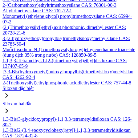
2-(Carbomethoxy)ethyltrimethoxysilane CAS: 76301-00-3
Allyltrimethylsilane CAS: 762-72-1
Monometyl (ethylene glycol) propyltrimethoxysilane CAS: 65994-
07-2
(2-(Trimethoxysilyl)ethyl) axit photphonic, dimethyl ester CAS:
20728-21-6
3-(2-hydroxyethoxy)propylbis(trimethylsiloxy)methylsilane CAS:
23785-50-4
Muối trisodium N-(Trimethoxysilylpropyl)ethylenediamine triacetate
(dung dịch 35% trong nước) CAS: 128850-89-5
1,1,3,3-Tetramethyl-1-[2-(trimethoxysilyl)ethyl]disiloxane CAS:
137407-65-9
[3,3-Bis(hydroxymetyl)butoxy]propylbis(trimethylsiloxy)metylsilan
CAS: 4262-92-4
2-(Triethoxysilyl)ethylphosphonic aciddiethylester CAS: 757-44-8
Siloxan đặc biệt
Siloxan hai đầu
1,3-Bis(3-glycidoxypropyl)-1,1,3,3-tetrametyldisiloxan CAS: 126-
80-7
1,3-Bis[2-(3,4-epoxycyclohexyl)etyl]-1,1,3,3-tetramethyldisiloxan
CAS: 18724-32-8