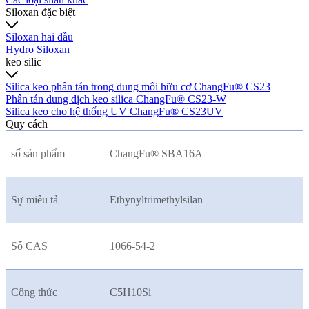
Siloxan đặc biệt
Siloxan hai đầu
Hydro Siloxan
keo silic
Silica keo phân tán trong dung môi hữu cơ ChangFu® CS23
Phân tán dung dịch keo silica ChangFu® CS23-W
Silica keo cho hệ thống UV ChangFu® CS23UV
Quy cách
số sản phẩm
ChangFu® SBA16A
Sự miêu tả
Ethynyltrimethylsilan
Số CAS
1066-54-2
Công thức
C5H10Si