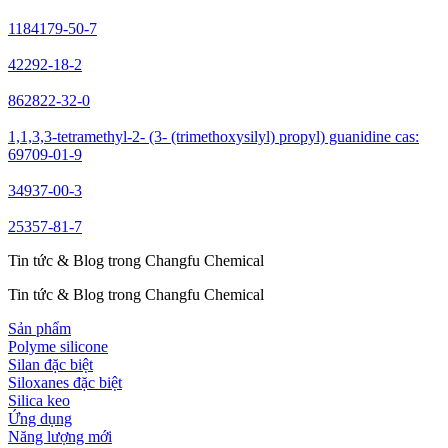
1184179-50-7
42292-18-2
862822-32-0
1,1,3,3-tetramethyl-2- (3- (trimethoxysilyl) propyl) guanidine cas:
69709-01-9
34937-00-3
25357-81-7
Tin tức & Blog trong Changfu Chemical
Tin tức & Blog trong Changfu Chemical
Sản phẩm
Polyme silicone
Silan đặc biệt
Siloxanes đặc biệt
Silica keo
Ứng dụng
Năng lượng mới