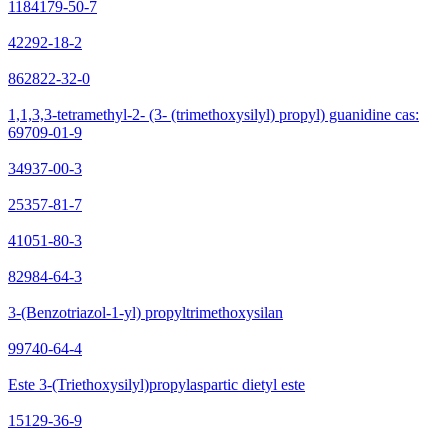
1184179-50-7
42292-18-2
862822-32-0
1,1,3,3-tetramethyl-2- (3- (trimethoxysilyl) propyl) guanidine cas:
69709-01-9
34937-00-3
25357-81-7
41051-80-3
82984-64-3
3-(Benzotriazol-1-yl) propyltrimethoxysilan
99740-64-4
Este 3-(Triethoxysilyl)propylaspartic dietyl este
15129-36-9