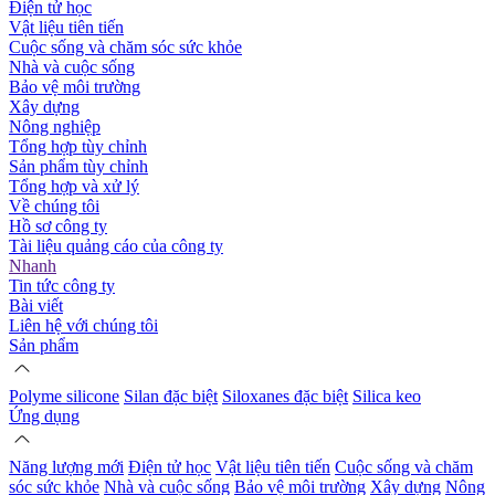
Điện tử học
Vật liệu tiên tiến
Cuộc sống và chăm sóc sức khỏe
Nhà và cuộc sống
Bảo vệ môi trường
Xây dựng
Nông nghiệp
Tổng hợp tùy chỉnh
Sản phẩm tùy chỉnh
Tổng hợp và xử lý
Về chúng tôi
Hồ sơ công ty
Tài liệu quảng cáo của công ty
Nhanh
Tin tức công ty
Bài viết
Liên hệ với chúng tôi
Sản phẩm
Polyme silicone
Silan đặc biệt
Siloxanes đặc biệt
Silica keo
Ứng dụng
Năng lượng mới
Điện tử học
Vật liệu tiên tiến
Cuộc sống và chăm
sóc sức khỏe
Nhà và cuộc sống
Bảo vệ môi trường
Xây dựng
Nông