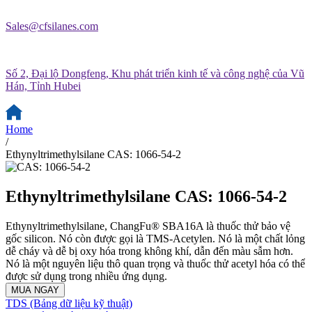
Sales@cfsilanes.com
Số 2, Đại lộ Dongfeng, Khu phát triển kinh tế và công nghệ của Vũ
Hán, Tỉnh Hubei
Home
/
Ethynyltrimethylsilane CAS: 1066-54-2
Ethynyltrimethylsilane CAS: 1066-54-2
Ethynyltrimethylsilane, ChangFu® SBA16A là thuốc thử bảo vệ
gốc silicon. Nó còn được gọi là TMS-Acetylen. Nó là một chất lỏng
dễ cháy và dễ bị oxy hóa trong không khí, dẫn đến màu sẫm hơn.
Nó là một nguyên liệu thô quan trọng và thuốc thử acetyl hóa có thể
được sử dụng trong nhiều ứng dụng.
MUA NGAY
TDS (Bảng dữ liệu kỹ thuật)