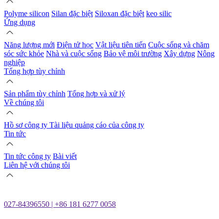
Polyme silicon
Silan đặc biệt
Siloxan đặc biệt
keo silic
Ứng dụng
Năng lượng mới
Điện tử học
Vật liệu tiên tiến
Cuộc sống và chăm
sóc sức khỏe
Nhà và cuộc sống
Bảo vệ môi trường
Xây dựng
Nông
nghiệp
Tổng hợp tùy chỉnh
Sản phẩm tùy chỉnh
Tổng hợp và xử lý
Về chúng tôi
Hồ sơ công ty
Tài liệu quảng cáo của công ty
Tin tức
Tin tức công ty
Bài viết
Liên hệ với chúng tôi
027-84396550 | +86 181 6277 0058