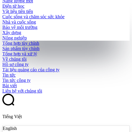
Năng lượng mới
Điện tử học
Vật liệu tiên tiến
Cuộc sống và chăm sóc sức khỏe
Nhà và cuộc sống
Bảo vệ môi trường
Xây dựng
Nông nghiệp
Tổng hợp tùy chỉnh
Sản phẩm tùy chỉnh
Tổng hợp và xử lý
Về chúng tôi
Hồ sơ công ty
Tài liệu quảng cáo của công ty
Tin tức
Tin tức công ty
Bài viết
Liên hệ với chúng tôi
Tiếng Việt
English