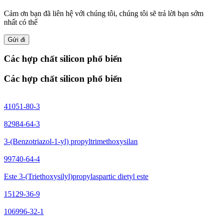
Cảm ơn bạn đã liên hệ với chúng tôi, chúng tôi sẽ trả lời bạn sớm
nhất có thể
Gửi đi
Các hợp chất silicon phổ biến
Các hợp chất silicon phổ biến
41051-80-3
82984-64-3
3-(Benzotriazol-1-yl) propyltrimethoxysilan
99740-64-4
Este 3-(Triethoxysilyl)propylaspartic dietyl este
15129-36-9
106996-32-1