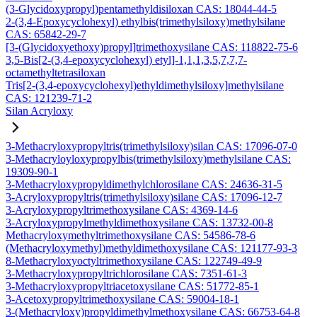
(3-Glycidoxypropyl)pentamethyldisiloxan CAS: 18044-44-5
2-(3,4-Epoxycyclohexyl) ethylbis(trimethylsiloxy)methylsilane
CAS: 65842-29-7
[3-(Glycidoxyethoxy)propyl]trimethoxysilane CAS: 118822-75-6
3,5-Bis[2-(3,4-epoxycyclohexyl) etyl]-1,1,1,3,5,7,7,7-
octamethyltetrasiloxan
Tris[2-(3,4-epoxycyclohexyl)ethyldimethylsiloxy]methylsilane
CAS: 121239-71-2
Silan Acryloxy
3-Methacryloxypropyltris(trimethylsiloxy)silan CAS: 17096-07-0
3-Methacryloyloxypropylbis(trimethylsiloxy)methylsilane CAS:
19309-90-1
3-Methacryloxypropyldimethylchlorosilane CAS: 24636-31-5
3-Acryloxypropyltris(trimethylsiloxy)silane CAS: 17096-12-7
3-Acryloxypropyltrimethoxysilane CAS: 4369-14-6
3-Acryloxypropylmethyldimethoxysilane CAS: 13732-00-8
Methacryloxymethyltrimethoxysilane CAS: 54586-78-6
(Methacryloxymethyl)methyldimethoxysilane CAS: 121177-93-3
8-Methacryloxyoctyltrimethoxysilane CAS: 122749-49-9
3-Methacryloxypropyltrichlorosilane CAS: 7351-61-3
3-Methacryloxypropyltriacetoxysilane CAS: 51772-85-1
3-Acetoxypropyltrimethoxysilane CAS: 59004-18-1
3-(Methacryloxy)propyldimethylmethoxysilane CAS: 66753-64-8