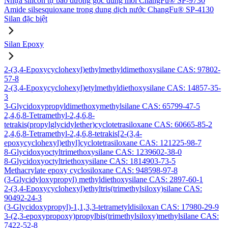
Nhựa silicon tự bảo dưỡng gốc dung môi ChangFu® SP-9730
Amide silsesquioxane trong dung dịch nước ChangFu® SP-4130
Silan đặc biệt
Silan Epoxy
2-(3,4-Epoxycyclohexyl)ethylmethyldimethoxysilane CAS: 97802-
57-8
2-(3,4-Epoxycyclohexyl)etylmethyldiethoxysilane CAS: 14857-35-
3
3-Glycidoxypropyldimethoxymethylsilane CAS: 65799-47-5
2,4,6,8-Tetramethyl-2,4,6,8-
tetrakis(propylglycidylether)cyclotetrasiloxane CAS: 60665-85-2
2,4,6,8-Tetramethyl-2,4,6,8-tetrakis[2-(3,4-
epoxycyclohexyl)ethyl]cyclotetrasiloxane CAS: 121225-98-7
8-Glycidoxyoctyltrimethoxysilane CAS: 1239602-38-0
8-Glycidoxyoctyltriethoxysilane CAS: 1814903-73-5
Methacrylate epoxy cyclosiloxane CAS: 948598-97-8
(3-Glycidyloxypropyl) methyldiethoxysilane CAS: 2897-60-1
2-(3,4-Epoxycyclohexyl)ethyltris(trimethylsiloxy)silane CAS:
90492-24-3
(3-Glycidoxypropyl)-1,1,3,3-tetrametyldisiloxan CAS: 17980-29-9
3-(2,3-epoxypropoxy)propylbis(trimethylsiloxy)methylsilane CAS:
7422-52-8