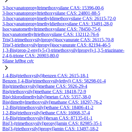
3-Isocyanatopropyltrimethoxysilane CAS: 15396-00-6
3-Isocyanatopropyltriethoxysilane CAS: 24801-88-5
3-Isocyanatopropylmethyldimethoxysilane CAS: 26115-72-0
3-Isocyanatopropylmethyldiethoxysilane CAS: 33491-28-0
Isocyanatomethyltrimethoxysilane CAS: 78450-75-6
Isocyanatomethyltriethoxysilane CAS: 132112-76-6
Tris(3-trimethoxysilylpropyl)isocyanurate CAS: 26115-70-8
Tris(3-triethoxysilylpropyl)isocyanurate CAS: 82194-46-5
1,3-Bis(prop-2-enyl)-5-(3-trimethoxysilylpropyl)-1,3,5-triazinane-
2,4,6-trione CAS: 26903-80-0
Silane lưỡng cực
1,4-Bis(triethoxysilyl)benzen CAS: 2615-18-1
Benzen 1,4-Bis(trimethoxysilylethyl) CAS: 58298-01-4
Bis(trimethoxysilyl)methane CAS: 5926-29-4
Bis(triethoxysilyl)methane CAS: 18418-72-9
Bis(chlorodimethylsilyl)metan CAS: 5357-38-0
Bis(dimethylmethoxysilyl)mathane CAS: 18297-76-2
1,2-Bis(trimethoxysilyl)ethane CAS: 18406-41-2
1,2-Bis(triethoxysilyl)ethane CAS: 16068-37-4
1,6-Bis(trimethoxysilyl)hexan CAS: 87135-01-1
Bis[3-(trimethoxysilyl)propyl]amin CAS: 82985-35-1
Bis[3-(triethoxysilyl)propyl]amin CAS: 13497-18-2