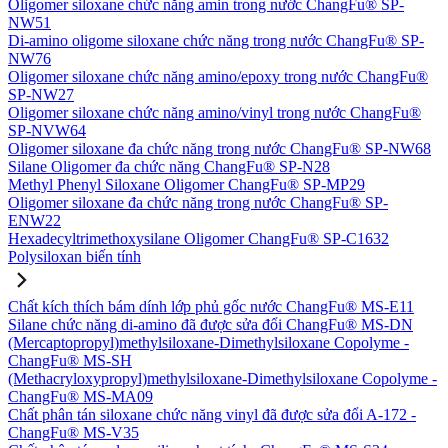
Oligomer siloxane chức năng amin trong nước ChangFu® SP-
NW51
Di-amino oligome siloxane chức năng trong nước ChangFu® SP-
NW76
Oligomer siloxane chức năng amino/epoxy trong nước ChangFu®
SP-NW27
Oligomer siloxane chức năng amino/vinyl trong nước ChangFu®
SP-NVW64
Oligomer siloxane đa chức năng trong nước ChangFu® SP-NW68
Silane Oligomer đa chức năng ChangFu® SP-N28
Methyl Phenyl Siloxane Oligomer ChangFu® SP-MP29
Oligomer siloxane đa chức năng trong nước ChangFu® SP-
ENW22
Hexadecyltrimethoxysilane Oligomer ChangFu® SP-C1632
Polysiloxan biến tính
Chất kích thích bám dính lớp phủ gốc nước ChangFu® MS-E11
Silane chức năng di-amino đã được sửa đổi ChangFu® MS-DN
(Mercaptopropyl)methylsiloxane-Dimethylsiloxane Copolyme -
ChangFu® MS-SH
(Methacryloxypropyl)methylsiloxane-Dimethylsiloxane Copolyme -
ChangFu® MS-MA09
Chất phân tán siloxane chức năng vinyl đã được sửa đổi A-172 -
ChangFu® MS-V35