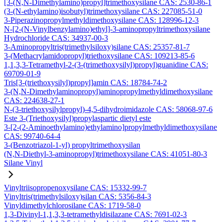
[3-(N,N-Dimethylamino)propyl]trimethoxysilane CAS: 2530-86-1
(3-(N-ethylamino)isobutyl)trimethoxysilane CAS: 227085-51-0
3-Piperazinopropylmethyldimethoxysilane CAS: 128996-12-3
N-[2-(N-Vinylbenzylamino)ethyl]-3-aminopropyltrimethoxysilane
Hydrochloride CAS: 34937-00-3
3-Aminopropyltris(trimethylsiloxy)silane CAS: 25357-81-7
3-(Methacrylamidopropyl)triethoxysilane CAS: 109213-85-6
1,1,3,3-Tetramethyl-2-(3-(trimethoxysilyl)propyl)guanidine CAS:
69709-01-9
Tris[3-(triethoxysilyl)propyl]amin CAS: 18784-74-2
3-(N,N-Dimethylaminopropyl)aminopropylmethyldimethoxysilane
CAS: 224638-27-1
N-(3-triethoxysilylpropyl)-4,5-dihydroimidazole CAS: 58068-97-6
Este 3-(Triethoxysilyl)propylaspartic dietyl este
3-[2-(2-Aminoethylamino)ethylamino]propylmethyldimethoxysilane
CAS: 99740-64-4
3-(Benzotriazol-1-yl) propyltrimethoxysilan
(N,N-Diethyl-3-aminopropyl)trimethoxysilane CAS: 41051-80-3
Silane Vinyl
Vinyltriisopropenoxysilane CAS: 15332-99-7
Vinyltris(trimethylsiloxy)silan CAS: 5356-84-3
Vinyldimethylchlorosilane CAS: 1719-58-0
1,3-Divinyl-1,1,3,3-tetramethyldisilazane CAS: 7691-02-3