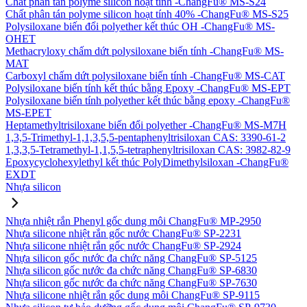
Chất phân tán polyme silicon hoạt tính -ChangFu® MS-S24
Chất phân tán polyme silicon hoạt tính 40% -ChangFu® MS-S25
Polysiloxane biến đổi polyether kết thúc OH -ChangFu® MS-
OHET
Methacryloxy chấm dứt polysiloxane biến tính -ChangFu® MS-
MAT
Carboxyl chấm dứt polysiloxane biến tính -ChangFu® MS-CAT
Polysiloxane biến tính kết thúc bằng Epoxy -ChangFu® MS-EPT
Polysiloxane biến tính polyether kết thúc bằng epoxy -ChangFu®
MS-EPET
Heptamethyltrisiloxane biến đổi polyether -ChangFu® MS-M7H
1,3,5-Trimethyl-1,1,3,5,5-pentaphenyltrisiloxan CAS: 3390-61-2
1,3,3,5-Tetramethyl-1,1,5,5-tetraphenyltrisiloxan CAS: 3982-82-9
Epoxycyclohexylethyl kết thúc PolyDimethylsiloxan -ChangFu®
EXDT
Nhựa silicon
Nhựa nhiệt rắn Phenyl gốc dung môi ChangFu® MP-2950
Nhựa silicone nhiệt rắn gốc nước ChangFu® SP-2231
Nhựa silicone nhiệt rắn gốc nước ChangFu® SP-2924
Nhựa silicon gốc nước đa chức năng ChangFu® SP-5125
Nhựa silicon gốc nước đa chức năng ChangFu® SP-6830
Nhựa silicon gốc nước đa chức năng ChangFu® SP-7630
Nhựa silicone nhiệt rắn gốc dung môi ChangFu® SP-9115