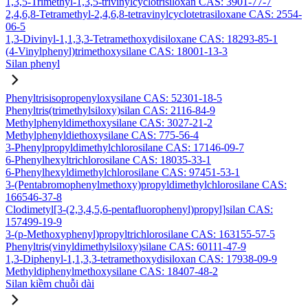
1,3,5-Trimethyl-1,3,5-trivinylcyclotrisiloxan CAS: 3901-77-7
2,4,6,8-Tetramethyl-2,4,6,8-tetravinylcyclotetrasiloxane CAS: 2554-
06-5
1,3-Divinyl-1,1,3,3-Tetramethoxydisiloxane CAS: 18293-85-1
(4-Vinylphenyl)trimethoxysilane CAS: 18001-13-3
Silan phenyl
Phenyltrisisopropenyloxysilane CAS: 52301-18-5
Phenyltris(trimethylsiloxy)silan CAS: 2116-84-9
Methylphenyldimethoxysilane CAS: 3027-21-2
Methylphenyldiethoxysilane CAS: 775-56-4
3-Phenylpropyldimethylchlorosilane CAS: 17146-09-7
6-Phenylhexyltrichlorosilane CAS: 18035-33-1
6-Phenylhexyldimethylchlorosilane CAS: 97451-53-1
3-(Pentabromophenylmethoxy)propyldimethylchlorosilane CAS:
166546-37-8
Clodimetyl[3-(2,3,4,5,6-pentafluorophenyl)propyl]silan CAS:
157499-19-9
3-(p-Methoxyphenyl)propyltrichlorosilane CAS: 163155-57-5
Phenyltris(vinyldimethylsiloxy)silane CAS: 60111-47-9
1,3-Diphenyl-1,1,3,3-tetramethoxydisiloxan CAS: 17938-09-9
Methyldiphenylmethoxysilane CAS: 18407-48-2
Silan kiềm chuỗi dài