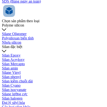
SDS (Bảng ngày an toàn)
Chọn sản phẩm theo loại
Polyme silicon
Silane Oligomer
Polysiloxan biến tính
Nhựa silicon
Silan đặc biệt
Silan Epoxy
Silan Acryloxy
Silan Mercapto
Silan amin
Silane Vinyl
Silan phenyl
Silan kiềm chuỗi dài
Silan Cyano
Silan isocyanate
Silane lưỡng cực
Silan halogen
Đại lý silyl hóa
Các loại silan khác