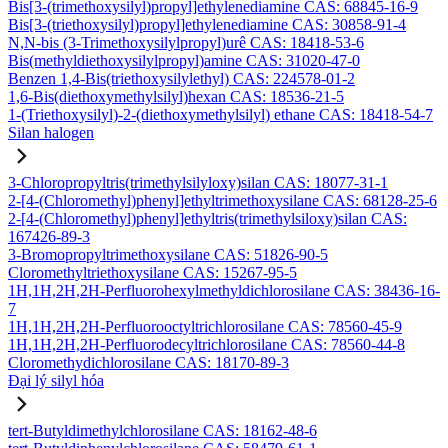
Bis[3-(trimethoxysilyl)propyl]ethylenediamine CAS: 68845-16-9
Bis[3-(triethoxysilyl)propyl]ethylenediamine CAS: 30858-91-4
N,N-bis (3-Trimethoxysilylpropyl)urê CAS: 18418-53-6
Bis(methyldiethoxysilylpropyl)amine CAS: 31020-47-0
Benzen 1,4-Bis(triethoxysilylethyl) CAS: 224578-01-2
1,6-Bis(diethoxymethylsilyl)hexan CAS: 18536-21-5
1-(Triethoxysilyl)-2-(diethoxymethylsilyl) ethane CAS: 18418-54-7
Silan halogen
3-Chloropropyltris(trimethylsilyloxy)silan CAS: 18077-31-1
2-[4-(Chloromethyl)phenyl]ethyltrimethoxysilane CAS: 68128-25-6
2-[4-(Chloromethyl)phenyl]ethyltris(trimethylsiloxy)silan CAS:
167426-89-3
3-Bromopropyltrimethoxysilane CAS: 51826-90-5
Cloromethyltriethoxysilane CAS: 15267-95-5
1H,1H,2H,2H-Perfluorohexylmethyldichlorosilane CAS: 38436-16-
7
1H,1H,2H,2H-Perfluorooctyltrichlorosilane CAS: 78560-45-9
1H,1H,2H,2H-Perfluorodecyltrichlorosilane CAS: 78560-44-8
Cloromethydichlorosilane CAS: 18170-89-3
Đại lý silyl hóa
tert-Butyldimethylchlorosilane CAS: 18162-48-6