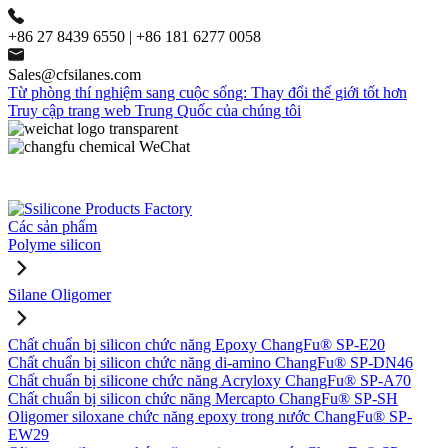
+86 27 8439 6550 | +86 181 6277 0058
Sales@cfsilanes.com
Từ phòng thí nghiệm sang cuộc sống: Thay đổi thế giới tốt hơn
Truy cập trang web Trung Quốc của chúng tôi
Các sản phẩm
Polyme silicon
Silane Oligomer
Chất chuẩn bị silicon chức năng Epoxy ChangFu® SP-E20
Chất chuẩn bị silicon chức năng di-amino ChangFu® SP-DN46
Chất chuẩn bị silicone chức năng Acryloxy ChangFu® SP-A70
Chất chuẩn bị silicon chức năng Mercapto ChangFu® SP-SH
Oligomer siloxane chức năng epoxy trong nước ChangFu® SP-
EW29