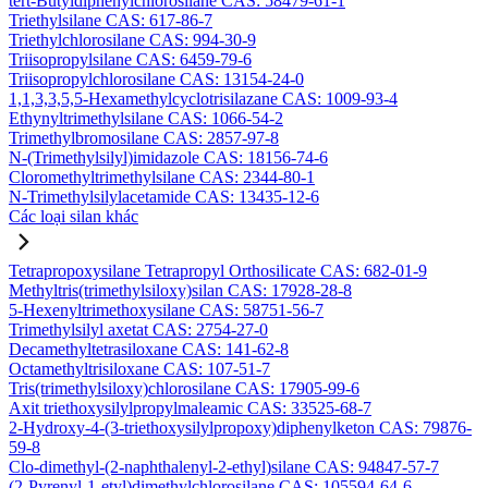
tert-Butyldiphenylchlorosilane CAS: 58479-61-1
Triethylsilane CAS: 617-86-7
Triethylchlorosilane CAS: 994-30-9
Triisopropylsilane CAS: 6459-79-6
Triisopropylchlorosilane CAS: 13154-24-0
1,1,3,3,5,5-Hexamethylcyclotrisilazane CAS: 1009-93-4
Ethynyltrimethylsilane CAS: 1066-54-2
Trimethylbromosilane CAS: 2857-97-8
N-(Trimethylsilyl)imidazole CAS: 18156-74-6
Cloromethyltrimethylsilane CAS: 2344-80-1
N-Trimethylsilylacetamide CAS: 13435-12-6
Các loại silan khác
Tetrapropoxysilane Tetrapropyl Orthosilicate CAS: 682-01-9
Methyltris(trimethylsiloxy)silan CAS: 17928-28-8
5-Hexenyltrimethoxysilane CAS: 58751-56-7
Trimethylsilyl axetat CAS: 2754-27-0
Decamethyltetrasiloxane CAS: 141-62-8
Octamethyltrisiloxane CAS: 107-51-7
Tris(trimethylsiloxy)chlorosilane CAS: 17905-99-6
Axit triethoxysilylpropylmaleamic CAS: 33525-68-7
2-Hydroxy-4-(3-triethoxysilylpropoxy)diphenylketon CAS: 79876-
59-8
Clo-dimethyl-(2-naphthalenyl-2-ethyl)silane CAS: 94847-57-7
(2-Pyrenyl-1-etyl)dimethylchlorosilane CAS: 105594-64-6