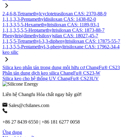
2,4,6,8-Tetramethylcyclotetrasiloxan CAS: 2370-88-9
1,1,1,3,3-Pentamethyldisiloxan CAS: 1438-82-0
1,1,3,3,5,5-Hexamethyltrisiloxan CAS: 1189-93-1
1,1,1,3,5,5,5-Heptamethyltrisiloxan CAS: 1873-88-7
Phenyltris(dimethylsiloxy)silan CAS: 18027-45-7
1,1,5,5-Tetramethyl-3,3-diphenyltrisiloxan CAS: 17875-55-7
1,1,3,5,5-Pentamethyl-3-phenyltrisiloxane CAS: 17962-34-4
keo silic
Silica keo phân tán trong dung môi hữu cơ ChangFu® CS23
Phân tán dung dịch keo silica ChangFu® CS23-W
Silica keo cho hệ thống UV ChangFu® CS23UV
Liên hệ Changfu Hóa chất ngay bây giờ!
Sales@cfsilanes.com
+86 27 8439 6550 | +86 181 6277 0058
Ứng dụng