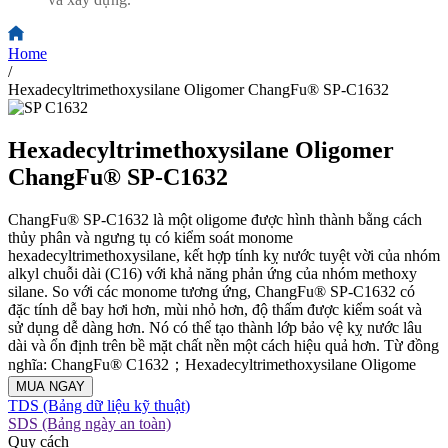
Home
/
Hexadecyltrimethoxysilane Oligomer ChangFu® SP-C1632
Hexadecyltrimethoxysilane Oligomer
ChangFu® SP-C1632
ChangFu® SP-C1632 là một oligome được hình thành bằng cách
thủy phân và ngưng tụ có kiểm soát monome
hexadecyltrimethoxysilane, kết hợp tính kỵ nước tuyệt vời của nhóm
alkyl chuỗi dài (C16) với khả năng phản ứng của nhóm methoxy
silane. So với các monome tương ứng, ChangFu® SP-C1632 có
đặc tính dễ bay hơi hơn, mùi nhỏ hơn, độ thấm được kiểm soát và
sử dụng dễ dàng hơn. Nó có thể tạo thành lớp bảo vệ kỵ nước lâu
dài và ổn định trên bề mặt chất nền một cách hiệu quả hơn. Từ đồng
nghĩa: ChangFu® C1632；Hexadecyltrimethoxysilane Oligome
MUA NGAY
TDS (Bảng dữ liệu kỹ thuật)
SDS (Bảng ngày an toàn)
Quy cách