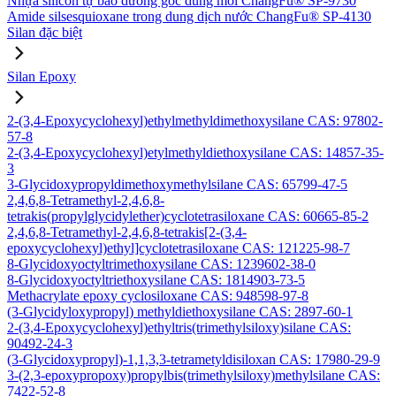
Nhựa silicon tự bảo dưỡng gốc dung môi ChangFu® SP-9730
Amide silsesquioxane trong dung dịch nước ChangFu® SP-4130
Silan đặc biệt
Silan Epoxy
2-(3,4-Epoxycyclohexyl)ethylmethyldimethoxysilane CAS: 97802-
57-8
2-(3,4-Epoxycyclohexyl)etylmethyldiethoxysilane CAS: 14857-35-
3
3-Glycidoxypropyldimethoxymethylsilane CAS: 65799-47-5
2,4,6,8-Tetramethyl-2,4,6,8-
tetrakis(propylglycidylether)cyclotetrasiloxane CAS: 60665-85-2
2,4,6,8-Tetramethyl-2,4,6,8-tetrakis[2-(3,4-
epoxycyclohexyl)ethyl]cyclotetrasiloxane CAS: 121225-98-7
8-Glycidoxyoctyltrimethoxysilane CAS: 1239602-38-0
8-Glycidoxyoctyltriethoxysilane CAS: 1814903-73-5
Methacrylate epoxy cyclosiloxane CAS: 948598-97-8
(3-Glycidyloxypropyl) methyldiethoxysilane CAS: 2897-60-1
2-(3,4-Epoxycyclohexyl)ethyltris(trimethylsiloxy)silane CAS:
90492-24-3
(3-Glycidoxypropyl)-1,1,3,3-tetrametyldisiloxan CAS: 17980-29-9
3-(2,3-epoxypropoxy)propylbis(trimethylsiloxy)methylsilane CAS:
7422-52-8