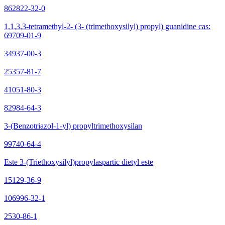
862822-32-0
1,1,3,3-tetramethyl-2- (3- (trimethoxysilyl) propyl) guanidine cas:
69709-01-9
34937-00-3
25357-81-7
41051-80-3
82984-64-3
3-(Benzotriazol-1-yl) propyltrimethoxysilan
99740-64-4
Este 3-(Triethoxysilyl)propylaspartic dietyl este
15129-36-9
106996-32-1
2530-86-1