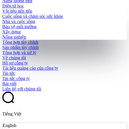
Năng lượng mới
Điện tử học
Vật liệu tiên tiến
Cuộc sống và chăm sóc sức khỏe
Nhà và cuộc sống
Bảo vệ môi trường
Xây dựng
Nông nghiệp
Tổng hợp tùy chỉnh
Sản phẩm tùy chỉnh
Tổng hợp và xử lý
Về chúng tôi
Hồ sơ công ty
Tài liệu quảng cáo của công ty
Tin tức
Tin tức công ty
Bài viết
Liên hệ với chúng tôi
Tiếng Việt
English