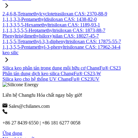
2,4,6,8-Tetramethylcyclotetrasiloxan CAS: 2370-88-9
1,1,1,3,3-Pentamethyldisiloxan CAS: 1438-82-0
1,1,3,3,5,5-Hexamethyltrisiloxan CAS: 1189-93-1
1,1,1,3,5,5,5-Heptamethyltrisiloxan CAS: 1873-88-7
Phenyltris(dimethylsiloxy)silan CAS: 18027-45-7
1,1,5,5-Tetramethyl-3,3-diphenyltrisiloxan CAS: 17875-55-7
1,1,3,5,5-Pentamethyl-3-phenyltrisiloxane CAS: 17962-34-4
keo silic
Silica keo phân tán trong dung môi hữu cơ ChangFu® CS23
Phân tán dung dịch keo silica ChangFu® CS23-W
Silica keo cho hệ thống UV ChangFu® CS23UV
Liên hệ Changfu Hóa chất ngay bây giờ!
Sales@cfsilanes.com
+86 27 8439 6550 | +86 181 6277 0058
Ứng dụng