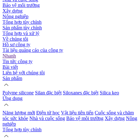
Bảo vệ môi trường
Xây dựng
Nông nghiệp
Tổng hợp tùy chỉnh
Sản phẩm tùy chỉnh
Tổng hợp và xử lý
Về chúng tôi
Hồ sơ công ty
Tài liệu quảng cáo của công ty
Nhanh
Tin tức công ty
Bài viết
Liên hệ với chúng tôi
Sản phẩm
Polyme silicone
Silan đặc biệt
Siloxanes đặc biệt
Silica keo
Ứng dụng
Năng lượng mới
Điện tử học
Vật liệu tiên tiến
Cuộc sống và chăm
sóc sức khỏe
Nhà và cuộc sống
Bảo vệ môi trường
Xây dựng
Nông
nghiệp
Tổng hợp tùy chỉnh