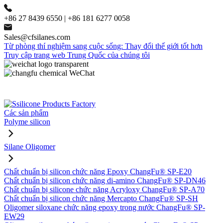
+86 27 8439 6550 | +86 181 6277 0058
Sales@cfsilanes.com
Từ phòng thí nghiệm sang cuộc sống: Thay đổi thế giới tốt hơn
Truy cập trang web Trung Quốc của chúng tôi
Các sản phẩm
Polyme silicon
Silane Oligomer
Chất chuẩn bị silicon chức năng Epoxy ChangFu® SP-E20
Chất chuẩn bị silicon chức năng di-amino ChangFu® SP-DN46
Chất chuẩn bị silicone chức năng Acryloxy ChangFu® SP-A70
Chất chuẩn bị silicon chức năng Mercapto ChangFu® SP-SH
Oligomer siloxane chức năng epoxy trong nước ChangFu® SP-
EW29