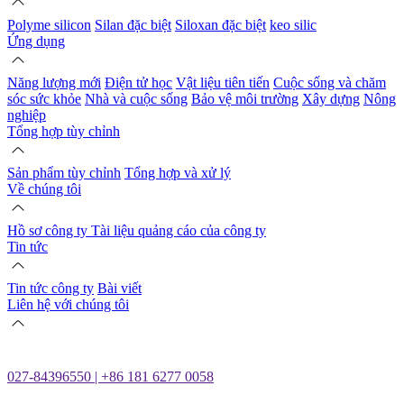
Polyme silicon
Silan đặc biệt
Siloxan đặc biệt
keo silic
Ứng dụng
Năng lượng mới
Điện tử học
Vật liệu tiên tiến
Cuộc sống và chăm
sóc sức khỏe
Nhà và cuộc sống
Bảo vệ môi trường
Xây dựng
Nông
nghiệp
Tổng hợp tùy chỉnh
Sản phẩm tùy chỉnh
Tổng hợp và xử lý
Về chúng tôi
Hồ sơ công ty
Tài liệu quảng cáo của công ty
Tin tức
Tin tức công ty
Bài viết
Liên hệ với chúng tôi
027-84396550 | +86 181 6277 0058