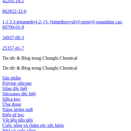
42292-18-2
862822-32-0
1,1,3,3-tetramethyl-2- (3- (trimethoxysilyl) propyl) guanidine cas:
69709-01-9
34937-00-3
25357-81-7
Tin tức & Blog trong Changfu Chemical
Tin tức & Blog trong Changfu Chemical
Sản phẩm
Polyme silicone
Silan đặc biệt
Siloxanes đặc biệt
Silica keo
Ứng dụng
Năng lượng mới
Điện tử học
Vật liệu tiên tiến
Cuộc sống và chăm sóc sức khỏe
Nhà và cuộc sống