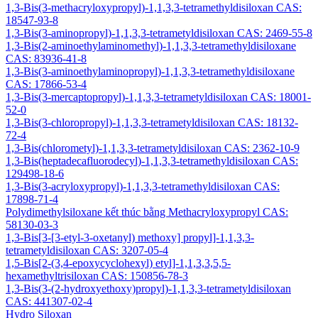
1,3-Bis(3-methacryloxypropyl)-1,1,3,3-tetramethyldisiloxan CAS:
18547-93-8
1,3-Bis(3-aminopropyl)-1,1,3,3-tetrametyldisiloxan CAS: 2469-55-8
1,3-Bis(2-aminoethylaminomethyl)-1,1,3,3-tetramethyldisiloxane
CAS: 83936-41-8
1,3-Bis(3-aminoethylaminopropyl)-1,1,3,3-tetramethyldisiloxane
CAS: 17866-53-4
1,3-Bis(3-mercaptopropyl)-1,1,3,3-tetrametyldisiloxan CAS: 18001-
52-0
1,3-Bis(3-chloropropyl)-1,1,3,3-tetrametyldisiloxan CAS: 18132-
72-4
1,3-Bis(chlorometyl)-1,1,3,3-tetrametyldisiloxan CAS: 2362-10-9
1,3-Bis(heptadecafluorodecyl)-1,1,3,3-tetramethyldisiloxan CAS:
129498-18-6
1,3-Bis(3-acryloxypropyl)-1,1,3,3-tetramethyldisiloxan CAS:
17898-71-4
Polydimethylsiloxane kết thúc bằng Methacryloxypropyl CAS:
58130-03-3
1,3-Bis[3-[3-etyl-3-oxetanyl) methoxy] propyl]-1,1,3,3-
tetrametyldisiloxan CAS: 3207-05-4
1,5-Bis[2-(3,4-epoxycyclohexyl) etyl]-1,1,3,3,5,5-
hexamethyltrisiloxan CAS: 150856-78-3
1,3-Bis(3-(2-hydroxyethoxy)propyl)-1,1,3,3-tetrametyldisiloxan
CAS: 441307-02-4
Hydro Siloxan