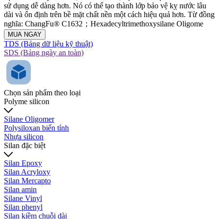
sử dụng dễ dàng hơn. Nó có thể tạo thành lớp bảo vệ kỵ nước lâu
dài và ổn định trên bề mặt chất nền một cách hiệu quả hơn. Từ đồng
nghĩa: ChangFu® C1632；Hexadecyltrimethoxysilane Oligome
MUA NGAY
TDS (Bảng dữ liệu kỹ thuật)
SDS (Bảng ngày an toàn)
Chọn sản phẩm theo loại
Polyme silicon
Silane Oligomer
Polysiloxan biến tính
Nhựa silicon
Silan đặc biệt
Silan Epoxy
Silan Acryloxy
Silan Mercapto
Silan amin
Silane Vinyl
Silan phenyl
Silan kiềm chuỗi dài