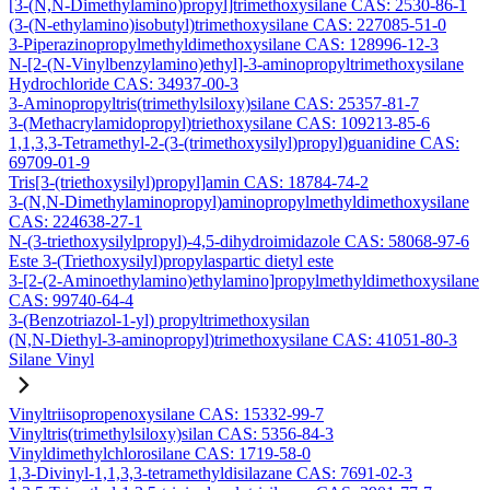
[3-(N,N-Dimethylamino)propyl]trimethoxysilane CAS: 2530-86-1
(3-(N-ethylamino)isobutyl)trimethoxysilane CAS: 227085-51-0
3-Piperazinopropylmethyldimethoxysilane CAS: 128996-12-3
N-[2-(N-Vinylbenzylamino)ethyl]-3-aminopropyltrimethoxysilane
Hydrochloride CAS: 34937-00-3
3-Aminopropyltris(trimethylsiloxy)silane CAS: 25357-81-7
3-(Methacrylamidopropyl)triethoxysilane CAS: 109213-85-6
1,1,3,3-Tetramethyl-2-(3-(trimethoxysilyl)propyl)guanidine CAS:
69709-01-9
Tris[3-(triethoxysilyl)propyl]amin CAS: 18784-74-2
3-(N,N-Dimethylaminopropyl)aminopropylmethyldimethoxysilane
CAS: 224638-27-1
N-(3-triethoxysilylpropyl)-4,5-dihydroimidazole CAS: 58068-97-6
Este 3-(Triethoxysilyl)propylaspartic dietyl este
3-[2-(2-Aminoethylamino)ethylamino]propylmethyldimethoxysilane
CAS: 99740-64-4
3-(Benzotriazol-1-yl) propyltrimethoxysilan
(N,N-Diethyl-3-aminopropyl)trimethoxysilane CAS: 41051-80-3
Silane Vinyl
Vinyltriisopropenoxysilane CAS: 15332-99-7
Vinyltris(trimethylsiloxy)silan CAS: 5356-84-3
Vinyldimethylchlorosilane CAS: 1719-58-0
1,3-Divinyl-1,1,3,3-tetramethyldisilazane CAS: 7691-02-3