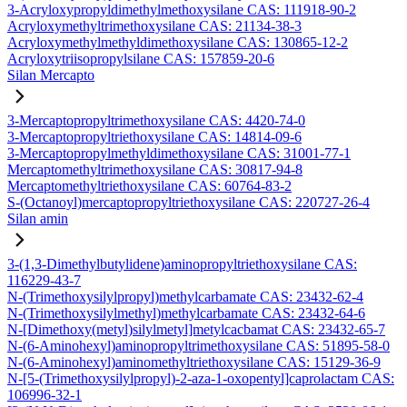
3-Acryloxypropyldimethylmethoxysilane CAS: 111918-90-2
Acryloxymethyltrimethoxysilane CAS: 21134-38-3
Acryloxymethylmethyldimethoxysilane CAS: 130865-12-2
Acryloxytriisopropylsilane CAS: 157859-20-6
Silan Mercapto
3-Mercaptopropyltrimethoxysilane CAS: 4420-74-0
3-Mercaptopropyltriethoxysilane CAS: 14814-09-6
3-Mercaptopropylmethyldimethoxysilane CAS: 31001-77-1
Mercaptomethyltrimethoxysilane CAS: 30817-94-8
Mercaptomethyltriethoxysilane CAS: 60764-83-2
S-(Octanoyl)mercaptopropyltriethoxysilane CAS: 220727-26-4
Silan amin
3-(1,3-Dimethylbutylidene)aminopropyltriethoxysilane CAS:
116229-43-7
N-(Trimethoxysilylpropyl)methylcarbamate CAS: 23432-62-4
N-(Trimethoxysilylmethyl)methylcarbamate CAS: 23432-64-6
N-[Dimethoxy(metyl)silylmetyl]metylcacbamat CAS: 23432-65-7
N-(6-Aminohexyl)aminopropyltrimethoxysilane CAS: 51895-58-0
N-(6-Aminohexyl)aminomethyltriethoxysilane CAS: 15129-36-9
N-[5-(Trimethoxysilylpropyl)-2-aza-1-oxopentyl]caprolactam CAS:
106996-32-1