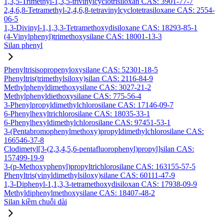
1,3,5-Trimethyl-1,3,5-trivinylcyclotrisiloxan CAS: 3901-77-7
2,4,6,8-Tetramethyl-2,4,6,8-tetravinylcyclotetrasiloxane CAS: 2554-
06-5
1,3-Divinyl-1,1,3,3-Tetramethoxydisiloxane CAS: 18293-85-1
(4-Vinylphenyl)trimethoxysilane CAS: 18001-13-3
Silan phenyl
Phenyltrisisopropenyloxysilane CAS: 52301-18-5
Phenyltris(trimethylsiloxy)silan CAS: 2116-84-9
Methylphenyldimethoxysilane CAS: 3027-21-2
Methylphenyldiethoxysilane CAS: 775-56-4
3-Phenylpropyldimethylchlorosilane CAS: 17146-09-7
6-Phenylhexyltrichlorosilane CAS: 18035-33-1
6-Phenylhexyldimethylchlorosilane CAS: 97451-53-1
3-(Pentabromophenylmethoxy)propyldimethylchlorosilane CAS:
166546-37-8
Clodimetyl[3-(2,3,4,5,6-pentafluorophenyl)propyl]silan CAS:
157499-19-9
3-(p-Methoxyphenyl)propyltrichlorosilane CAS: 163155-57-5
Phenyltris(vinyldimethylsiloxy)silane CAS: 60111-47-9
1,3-Diphenyl-1,1,3,3-tetramethoxydisiloxan CAS: 17938-09-9
Methyldiphenylmethoxysilane CAS: 18407-48-2
Silan kiềm chuỗi dài