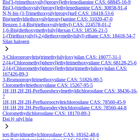
Bis[3-(trimethoxysilyl)propyl]ethylenediamine CAS: 68845-16-9
Bis[3-(triethoxysilyl)propyl]ethylenediamine CAS: 30858-91-4
N,N-bis (3-Trimethoxysilylpropyl)urê CAS: 18418-53-6
Bis(methyldiethoxysilylpropyl)amine CAS: 31020-47-0
Benzen 1,4-Bis(triethoxysilylethyl) CAS: 224578-01-2
1,6-Bis(diethoxymethylsilyl)hexan CAS: 18536-21-5
1-(Triethoxysilyl)-2-(diethoxymethylsilyl) ethane CAS: 18418-54-7
Silan halogen
3-Chloropropyltris(trimethylsilyloxy)silan CAS: 18077-31-1
2-[4-(Chloromethyl)phenyl]ethyltrimethoxysilane CAS: 68128-25-6
2-[4-(Chloromethyl)phenyl]ethyltris(trimethylsiloxy)silan CAS:
167426-89-3
3-Bromopropyltrimethoxysilane CAS: 51826-90-5
Cloromethyltriethoxysilane CAS: 15267-95-5
1H,1H,2H,2H-Perfluorohexylmethyldichlorosilane CAS: 38436-16-
7
1H,1H,2H,2H-Perfluorooctyltrichlorosilane CAS: 78560-45-9
1H,1H,2H,2H-Perfluorodecyltrichlorosilane CAS: 78560-44-8
Cloromethydichlorosilane CAS: 18170-89-3
Đại lý silyl hóa
tert-Butyldimethylchlorosilane CAS: 18162-48-6