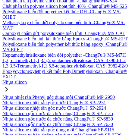
Chất phân tán polyme silicon hoạt tính -ChangFu® MS-S24
Chất phân tán polyme silicon hoạt tính 40% -ChangFu® MS-S25
Polysiloxane biến đổi polyether kết thúc OH -ChangFu® MS-
OHET
Methacryloxy chấm dứt polysiloxane biến tính -ChangFu® MS-
MAT
Carboxyl chấm dứt polysiloxane biến tính -ChangFu® MS-CAT
Polysiloxane biến tính kết thúc bằng Epoxy -ChangFu® MS-EPT
Polysiloxane biến tính polyether kết thúc bằng epoxy -ChangFu®
MS-EPET
Heptamethyltrisiloxane biến đổi polyether -ChangFu® MS-M7H
1,3,5-Trimethyl-1,1,3,5,5-pentaphenyltrisiloxan CAS: 3390-61-2
1,3,3,5-Tetramethyl-1,1,5,5-tetraphenyltrisiloxan CAS: 3982-82-9
Epoxycyclohexylethyl kết thúc PolyDimethylsiloxan -ChangFu®
EXDT
Nhựa silicon
Nhựa nhiệt rắn Phenyl gốc dung môi ChangFu® MP-2950
Nhựa silicone nhiệt rắn gốc nước ChangFu® SP-2231
Nhựa silicone nhiệt rắn gốc nước ChangFu® SP-2924
Nhựa silicon gốc nước đa chức năng ChangFu® SP-5125
Nhựa silicon gốc nước đa chức năng ChangFu® SP-6830
Nhựa silicon gốc nước đa chức năng ChangFu® SP-7630
Nhựa silicone nhiệt rắn gốc dung môi ChangFu® SP-9115