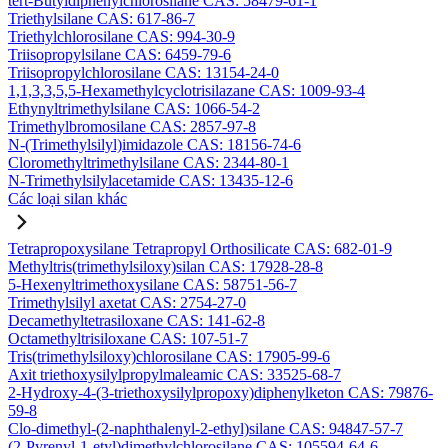
tert-Butyldiphenylchlorosilane CAS: 58479-61-1
Triethylsilane CAS: 617-86-7
Triethylchlorosilane CAS: 994-30-9
Triisopropylsilane CAS: 6459-79-6
Triisopropylchlorosilane CAS: 13154-24-0
1,1,3,3,5,5-Hexamethylcyclotrisilazane CAS: 1009-93-4
Ethynyltrimethylsilane CAS: 1066-54-2
Trimethylbromosilane CAS: 2857-97-8
N-(Trimethylsilyl)imidazole CAS: 18156-74-6
Cloromethyltrimethylsilane CAS: 2344-80-1
N-Trimethylsilylacetamide CAS: 13435-12-6
Các loại silan khác
Tetrapropoxysilane Tetrapropyl Orthosilicate CAS: 682-01-9
Methyltris(trimethylsiloxy)silan CAS: 17928-28-8
5-Hexenyltrimethoxysilane CAS: 58751-56-7
Trimethylsilyl axetat CAS: 2754-27-0
Decamethyltetrasiloxane CAS: 141-62-8
Octamethyltrisiloxane CAS: 107-51-7
Tris(trimethylsiloxy)chlorosilane CAS: 17905-99-6
Axit triethoxysilylpropylmaleamic CAS: 33525-68-7
2-Hydroxy-4-(3-triethoxysilylpropoxy)diphenylketon CAS: 79876-
59-8
Clo-dimethyl-(2-naphthalenyl-2-ethyl)silane CAS: 94847-57-7
(2-Pyrenyl-1-etyl)dimethylchlorosilane CAS: 105594-64-6