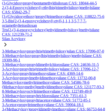
(3-Glycidoxypropyl)pentamethyldisiloxan CAS: 18044-44-5
2-(3,4-Epoxycyclohexyl) ethylbis(trimethylsiloxy)methylsilane
CAS: 65842-29-7
[3-(Glycidoxyethoxy)propyl]trimethoxysilane CAS: 118822-75-6
3,5-Bis[2-(3,4-epoxycyclohexyl) etyl]-1,1,1,3,5,7,7,7-
octamethyltetrasiloxan
Tris[2-(3,4-epoxycyclohexyl)ethyldimethylsiloxy]methylsilane
CAS: 121239-71-2
Silan Acryloxy
3-Methacryloxypropyltris(trimethylsiloxy)silan CAS: 17096-07-0
3-Methacryloyloxypropylbis(trimethylsiloxy)methylsilane CAS:
19309-90-1
3-Methacryloxypropyldimethylchlorosilane CAS: 24636-31-5
3-Acryloxypropyltris(trimethylsiloxy)silane CAS: 17096-12-7
3-Acryloxypropyltrimethoxysilane CAS: 4369-14-6
3-Acryloxypropylmethyldimethoxysilane CAS: 13732-00-8
Methacryloxymethyltrimethoxysilane CAS: 54586-78-6
(Methacryloxymethyl)methyldimethoxysilane CAS: 121177-93-3
8-Methacryloxyoctyltrimethoxysilane CAS: 122749-49-9
3-Methacryloxypropyltrichlorosilane CAS: 7351-61-3
3-Methacryloxypropyltriacetoxysilane CAS: 51772-85-1
3-Acetoxypropyltrimethoxysilane CAS: 59004-18-1
3-(Methacryloxy)propyldimethylmethoxysilane CAS: 66753-64-8