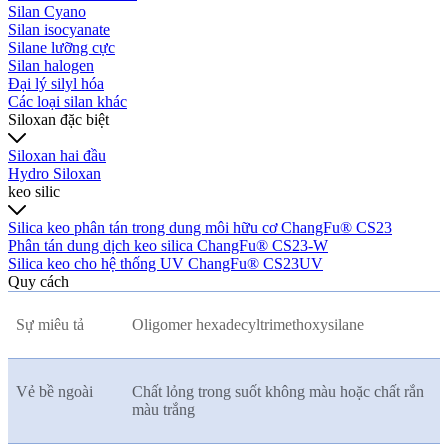
Silan Cyano
Silan isocyanate
Silane lưỡng cực
Silan halogen
Đại lý silyl hóa
Các loại silan khác
Siloxan đặc biệt
Siloxan hai đầu
Hydro Siloxan
keo silic
Silica keo phân tán trong dung môi hữu cơ ChangFu® CS23
Phân tán dung dịch keo silica ChangFu® CS23-W
Silica keo cho hệ thống UV ChangFu® CS23UV
Quy cách
Sự miêu tả
Oligomer hexadecyltrimethoxysilane
Vẻ bề ngoài
Chất lỏng trong suốt không màu hoặc chất rắn
màu trắng