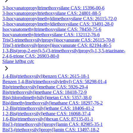
3-Isocyanatopropyltrimethoxysilane CAS: 15396-00-6
3-Isocyanatopropyltriethoxysilane CAS: 24801-88-5
3-Isocyanatopropylmethyldimethoxysilane CAS: 26115-72-0
3-Isocyanatopropylmethyldiethoxysilane CAS: 33491-28-0
Isocyanatomethyltrimethoxysilane CAS: 78450-75-6
Isocyanatomethyltriethoxysilane CAS: 132112-76-6
Tris(3-trimethoxysilylpropyl)isocyanurate CAS: 26115-70-8
Tris(3-triethoxysilylpropyl)isocyanurate CAS: 82194-46-5
1,3-Bis(prop-2-enyl)-5-(3-trimethoxysilylpropyl)-1,3,5-triazinane-
2,4,6-trione CAS: 26903-80-0
Silane lưỡng cực
1,4-Bis(triethoxysilyl)benzen CAS: 2615-18-1
Benzen 1,4-Bis(trimethoxysilylethyl) CAS: 58298-01-4
Bis(trimethoxysilyl)methane CAS: 5926-29-4
Bis(triethoxysilyl)methane CAS: 18418-72-9
Bis(chlorodimethylsilyl)metan CAS: 5357-38-0
Bis(dimethylmethoxysilyl)mathane CAS: 18297-76-2
1,2-Bis(trimethoxysilyl)ethane CAS: 18406-41-2
1,2-Bis(triethoxysilyl)ethane CAS: 16068-37-4
1,6-Bis(trimethoxysilyl)hexan CAS: 87135-01-1
Bis[3-(trimethoxysilyl)propyl]amin CAS: 82985-35-1
Bis[3-(triethoxysilyl)propyl]amin CAS: 13497-18-2