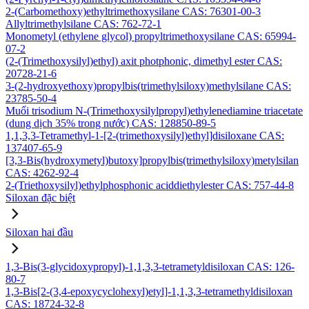
2-(Carbomethoxy)ethyltrimethoxysilane CAS: 76301-00-3
Allyltrimethylsilane CAS: 762-72-1
Monometyl (ethylene glycol) propyltrimethoxysilane CAS: 65994-
07-2
(2-(Trimethoxysilyl)ethyl) axit photphonic, dimethyl ester CAS:
20728-21-6
3-(2-hydroxyethoxy)propylbis(trimethylsiloxy)methylsilane CAS:
23785-50-4
Muối trisodium N-(Trimethoxysilylpropyl)ethylenediamine triacetate
(dung dịch 35% trong nước) CAS: 128850-89-5
1,1,3,3-Tetramethyl-1-[2-(trimethoxysilyl)ethyl]disiloxane CAS:
137407-65-9
[3,3-Bis(hydroxymetyl)butoxy]propylbis(trimethylsiloxy)metylsilan
CAS: 4262-92-4
2-(Triethoxysilyl)ethylphosphonic aciddiethylester CAS: 757-44-8
Siloxan đặc biệt
Siloxan hai đầu
1,3-Bis(3-glycidoxypropyl)-1,1,3,3-tetrametyldisiloxan CAS: 126-
80-7
1,3-Bis[2-(3,4-epoxycyclohexyl)etyl]-1,1,3,3-tetramethyldisiloxan
CAS: 18724-32-8