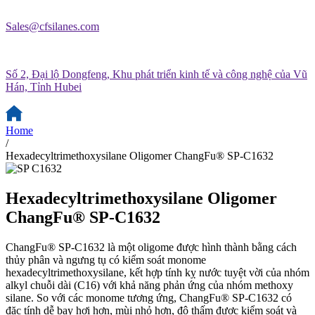
Sales@cfsilanes.com
Số 2, Đại lộ Dongfeng, Khu phát triển kinh tế và công nghệ của Vũ
Hán, Tỉnh Hubei
Home
/
Hexadecyltrimethoxysilane Oligomer ChangFu® SP-C1632
Hexadecyltrimethoxysilane Oligomer
ChangFu® SP-C1632
ChangFu® SP-C1632 là một oligome được hình thành bằng cách
thủy phân và ngưng tụ có kiểm soát monome
hexadecyltrimethoxysilane, kết hợp tính kỵ nước tuyệt vời của nhóm
alkyl chuỗi dài (C16) với khả năng phản ứng của nhóm methoxy
silane. So với các monome tương ứng, ChangFu® SP-C1632 có
đặc tính dễ bay hơi hơn, mùi nhỏ hơn, độ thấm được kiểm soát và