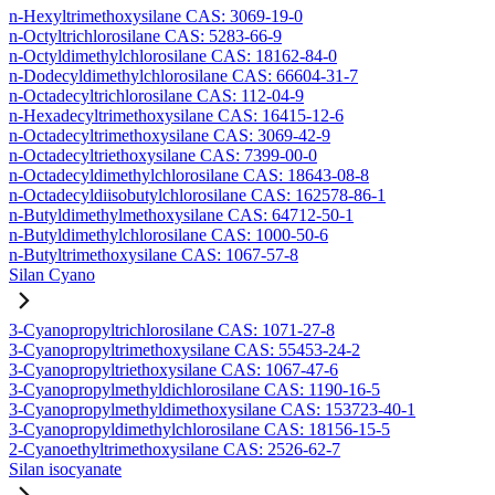
n-Hexyltrimethoxysilane CAS: 3069-19-0
n-Octyltrichlorosilane CAS: 5283-66-9
n-Octyldimethylchlorosilane CAS: 18162-84-0
n-Dodecyldimethylchlorosilane CAS: 66604-31-7
n-Octadecyltrichlorosilane CAS: 112-04-9
n-Hexadecyltrimethoxysilane CAS: 16415-12-6
n-Octadecyltrimethoxysilane CAS: 3069-42-9
n-Octadecyltriethoxysilane CAS: 7399-00-0
n-Octadecyldimethylchlorosilane CAS: 18643-08-8
n-Octadecyldiisobutylchlorosilane CAS: 162578-86-1
n-Butyldimethylmethoxysilane CAS: 64712-50-1
n-Butyldimethylchlorosilane CAS: 1000-50-6
n-Butyltrimethoxysilane CAS: 1067-57-8
Silan Cyano
3-Cyanopropyltrichlorosilane CAS: 1071-27-8
3-Cyanopropyltrimethoxysilane CAS: 55453-24-2
3-Cyanopropyltriethoxysilane CAS: 1067-47-6
3-Cyanopropylmethyldichlorosilane CAS: 1190-16-5
3-Cyanopropylmethyldimethoxysilane CAS: 153723-40-1
3-Cyanopropyldimethylchlorosilane CAS: 18156-15-5
2-Cyanoethyltrimethoxysilane CAS: 2526-62-7
Silan isocyanate