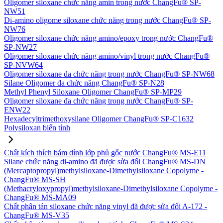
Oligomer siloxane chức năng amin trong nước ChangFu® SP-
NW51
Di-amino oligome siloxane chức năng trong nước ChangFu® SP-
NW76
Oligomer siloxane chức năng amino/epoxy trong nước ChangFu®
SP-NW27
Oligomer siloxane chức năng amino/vinyl trong nước ChangFu®
SP-NVW64
Oligomer siloxane đa chức năng trong nước ChangFu® SP-NW68
Silane Oligomer đa chức năng ChangFu® SP-N28
Methyl Phenyl Siloxane Oligomer ChangFu® SP-MP29
Oligomer siloxane đa chức năng trong nước ChangFu® SP-
ENW22
Hexadecyltrimethoxysilane Oligomer ChangFu® SP-C1632
Polysiloxan biến tính
Chất kích thích bám dính lớp phủ gốc nước ChangFu® MS-E11
Silane chức năng di-amino đã được sửa đổi ChangFu® MS-DN
(Mercaptopropyl)methylsiloxane-Dimethylsiloxane Copolyme -
ChangFu® MS-SH
(Methacryloxypropyl)methylsiloxane-Dimethylsiloxane Copolyme -
ChangFu® MS-MA09
Chất phân tán siloxane chức năng vinyl đã được sửa đổi A-172 -
ChangFu® MS-V35