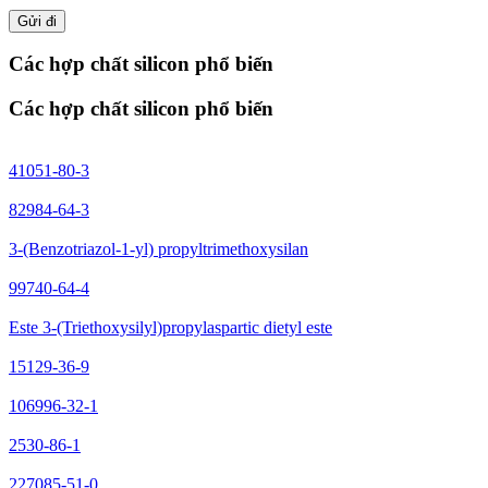
Gửi đi
Các hợp chất silicon phổ biến
Các hợp chất silicon phổ biến
41051-80-3
82984-64-3
3-(Benzotriazol-1-yl) propyltrimethoxysilan
99740-64-4
Este 3-(Triethoxysilyl)propylaspartic dietyl este
15129-36-9
106996-32-1
2530-86-1
227085-51-0