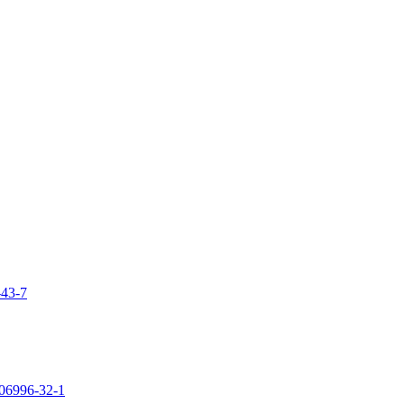
-43-7
106996-32-1