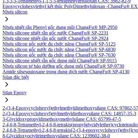
1,3,3,5-Tetramethyl-1,1,5,5-tetraphenyltrisiloxan CAS: 3982-82-9
Epoxycyclohexylethyl kết thúc PolyDimethylsiloxan -ChangFu® E
Nhựa silicon
Nhựa nhiệt rắn Phenyl gốc dung môi ChangFu® MP-2950
Nhựa silicone nhiệt rắn gốc nước ChangFu® SP-2231
Nhựa silicone nhiệt rắn gốc nước ChangFu® SP-2924
Nhựa silicon gốc nước đa chức năng ChangFu® SP-5125
Nhựa silicon gốc nước đa chức năng ChangFu® SP-6830
Nhựa silicon gốc nước đa chức năng ChangFu® SP-7630
Nhựa silicone nhiệt rắn gốc dung môi ChangFu® SP-9115
Nhựa silicon tự bảo dưỡng gốc dung môi ChangFu® SP-9730
Amide silsesquioxane trong dung dịch nước ChangFu® SP-4130
Silan đặc biệt
Silan Epoxy
2-(3,4-Epoxycyclohexyl)ethylmethyldimethoxysilane CAS: 97802-5
2-(3,4-Epoxycyclohexyl)etylmethyldiethoxysilane CAS: 14857-35-3
3-Glycidoxypropyldimethoxymethylsilane CAS: 65799-47-5
2,4,6,8-Tetramethyl-2,4,6,8-tetrakis(propylglycidylether)cyclotetras
2,4,6,8-Tetramethyl-2,4,6,8-tetrakis[2-(3,4-epoxycyclohexyl)ethyl]c
8-Glycidoxyoctyltrimethoxysilane CAS: 1239602-38-0