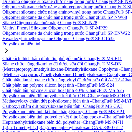
Di-amino oligome siloxane chức năng trong nước ChangFu® SP-N
Oligomer siloxane chức năng amino/epoxy trong nước ChangFu® 
Oligomer siloxane chức năng amino/vinyl trong nước ChangFu® 
Oligomer siloxane đa chức năng trong nước ChangFu® SP-NW68
Silane Oligomer đa chức năng ChangFu® SP-N28
Methyl Phenyl Siloxane Oligomer ChangFu® SP-MP29
Oligomer siloxane đa chức năng trong nước ChangFu® SP-ENW22
Hexadecyltrimethoxysilane Oligomer ChangFu® SP-C1632
Polysiloxan biến tính
Chất kích thích bám dính lớp phủ gốc nước ChangFu® MS-E11
Silane chức năng di-amino đã được sửa đổi ChangFu® MS-DN
(Mercaptopropyl)methylsiloxane-Dimethylsiloxane Copolyme -Ch
(Methacryloxypropyl)methylsiloxane-Dimethylsiloxane Copolym
Chất phân tán siloxane chức năng vinyl đã được sửa đổi A-172 -
Chất phân tán polyme silicon hoạt tính -ChangFu® MS-S24
Chất phân tán polyme silicon hoạt tính 40% -ChangFu® MS-S25
Polysiloxane biến đổi polyether kết thúc OH -ChangFu® MS-OHET
Methacryloxy chấm dứt polysiloxane biến tính -ChangFu® MS-MAT
Carboxyl chấm dứt polysiloxane biến tính -ChangFu® MS-CAT
Polysiloxane biến tính kết thúc bằng Epoxy -ChangFu® MS-EPT
Polysiloxane biến tính polyether kết thúc bằng epoxy -ChangFu® 
Heptamethyltrisiloxane biến đổi polyether -ChangFu® MS-M7H
1,3,5-Trimethyl-1,1,3,5,5-pentaphenyltrisiloxan CAS: 3390-61-2