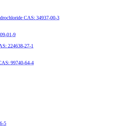
ydrochloride CAS: 34937-00-3
709-01-9
AS: 224638-27-1
 CAS: 99740-64-4
06-5