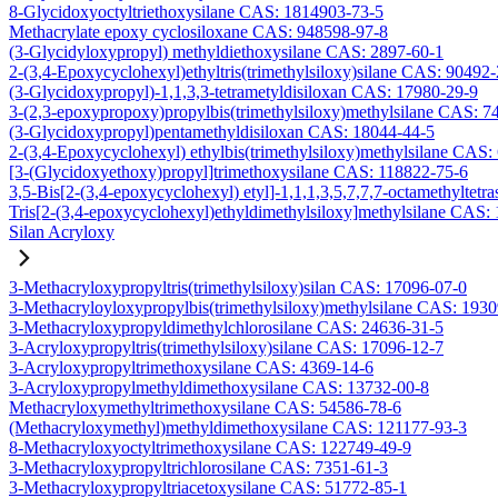
8-Glycidoxyoctyltriethoxysilane CAS: 1814903-73-5
Methacrylate epoxy cyclosiloxane CAS: 948598-97-8
(3-Glycidyloxypropyl) methyldiethoxysilane CAS: 2897-60-1
2-(3,4-Epoxycyclohexyl)ethyltris(trimethylsiloxy)silane CAS: 90492
(3-Glycidoxypropyl)-1,1,3,3-tetrametyldisiloxan CAS: 17980-29-9
3-(2,3-epoxypropoxy)propylbis(trimethylsiloxy)methylsilane CAS: 7
(3-Glycidoxypropyl)pentamethyldisiloxan CAS: 18044-44-5
2-(3,4-Epoxycyclohexyl) ethylbis(trimethylsiloxy)methylsilane CAS:
[3-(Glycidoxyethoxy)propyl]trimethoxysilane CAS: 118822-75-6
3,5-Bis[2-(3,4-epoxycyclohexyl) etyl]-1,1,1,3,5,7,7,7-octamethyltetra
Tris[2-(3,4-epoxycyclohexyl)ethyldimethylsiloxy]methylsilane CAS:
Silan Acryloxy
3-Methacryloxypropyltris(trimethylsiloxy)silan CAS: 17096-07-0
3-Methacryloyloxypropylbis(trimethylsiloxy)methylsilane CAS: 193
3-Methacryloxypropyldimethylchlorosilane CAS: 24636-31-5
3-Acryloxypropyltris(trimethylsiloxy)silane CAS: 17096-12-7
3-Acryloxypropyltrimethoxysilane CAS: 4369-14-6
3-Acryloxypropylmethyldimethoxysilane CAS: 13732-00-8
Methacryloxymethyltrimethoxysilane CAS: 54586-78-6
(Methacryloxymethyl)methyldimethoxysilane CAS: 121177-93-3
8-Methacryloxyoctyltrimethoxysilane CAS: 122749-49-9
3-Methacryloxypropyltrichlorosilane CAS: 7351-61-3
3-Methacryloxypropyltriacetoxysilane CAS: 51772-85-1