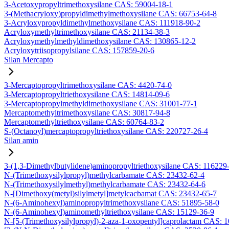
3-Acetoxypropyltrimethoxysilane CAS: 59004-18-1
3-(Methacryloxy)propyldimethylmethoxysilane CAS: 66753-64-8
3-Acryloxypropyldimethylmethoxysilane CAS: 111918-90-2
Acryloxymethyltrimethoxysilane CAS: 21134-38-3
Acryloxymethylmethyldimethoxysilane CAS: 130865-12-2
Acryloxytriisopropylsilane CAS: 157859-20-6
Silan Mercapto
3-Mercaptopropyltrimethoxysilane CAS: 4420-74-0
3-Mercaptopropyltriethoxysilane CAS: 14814-09-6
3-Mercaptopropylmethyldimethoxysilane CAS: 31001-77-1
Mercaptomethyltrimethoxysilane CAS: 30817-94-8
Mercaptomethyltriethoxysilane CAS: 60764-83-2
S-(Octanoyl)mercaptopropyltriethoxysilane CAS: 220727-26-4
Silan amin
3-(1,3-Dimethylbutylidene)aminopropyltriethoxysilane CAS: 116229
N-(Trimethoxysilylpropyl)methylcarbamate CAS: 23432-62-4
N-(Trimethoxysilylmethyl)methylcarbamate CAS: 23432-64-6
N-[Dimethoxy(metyl)silylmetyl]metylcacbamat CAS: 23432-65-7
N-(6-Aminohexyl)aminopropyltrimethoxysilane CAS: 51895-58-0
N-(6-Aminohexyl)aminomethyltriethoxysilane CAS: 15129-36-9
N-[5-(Trimethoxysilylpropyl)-2-aza-1-oxopentyl]caprolactam CAS: 