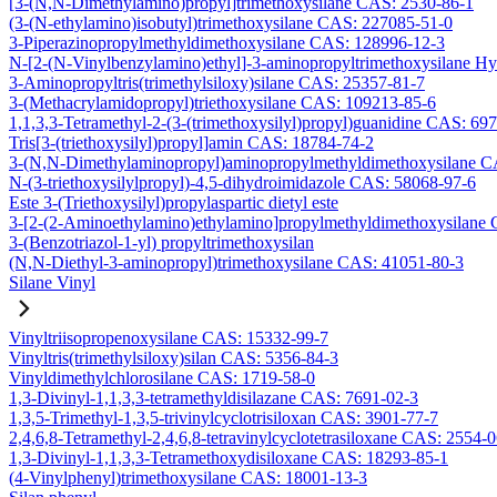
[3-(N,N-Dimethylamino)propyl]trimethoxysilane CAS: 2530-86-1
(3-(N-ethylamino)isobutyl)trimethoxysilane CAS: 227085-51-0
3-Piperazinopropylmethyldimethoxysilane CAS: 128996-12-3
N-[2-(N-Vinylbenzylamino)ethyl]-3-aminopropyltrimethoxysilane H
3-Aminopropyltris(trimethylsiloxy)silane CAS: 25357-81-7
3-(Methacrylamidopropyl)triethoxysilane CAS: 109213-85-6
1,1,3,3-Tetramethyl-2-(3-(trimethoxysilyl)propyl)guanidine CAS: 69
Tris[3-(triethoxysilyl)propyl]amin CAS: 18784-74-2
3-(N,N-Dimethylaminopropyl)aminopropylmethyldimethoxysilane C
N-(3-triethoxysilylpropyl)-4,5-dihydroimidazole CAS: 58068-97-6
Este 3-(Triethoxysilyl)propylaspartic dietyl este
3-[2-(2-Aminoethylamino)ethylamino]propylmethyldimethoxysilane
3-(Benzotriazol-1-yl) propyltrimethoxysilan
(N,N-Diethyl-3-aminopropyl)trimethoxysilane CAS: 41051-80-3
Silane Vinyl
Vinyltriisopropenoxysilane CAS: 15332-99-7
Vinyltris(trimethylsiloxy)silan CAS: 5356-84-3
Vinyldimethylchlorosilane CAS: 1719-58-0
1,3-Divinyl-1,1,3,3-tetramethyldisilazane CAS: 7691-02-3
1,3,5-Trimethyl-1,3,5-trivinylcyclotrisiloxan CAS: 3901-77-7
2,4,6,8-Tetramethyl-2,4,6,8-tetravinylcyclotetrasiloxane CAS: 2554-
1,3-Divinyl-1,1,3,3-Tetramethoxydisiloxane CAS: 18293-85-1
(4-Vinylphenyl)trimethoxysilane CAS: 18001-13-3