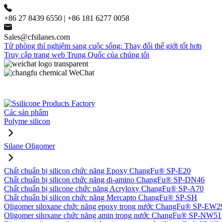
+86 27 8439 6550 | +86 181 6277 0058
Sales@cfsilanes.com
Từ phòng thí nghiệm sang cuộc sống: Thay đổi thế giới tốt hơn
Truy cập trang web Trung Quốc của chúng tôi
Các sản phẩm
Polyme silicon
Silane Oligomer
Chất chuẩn bị silicon chức năng Epoxy ChangFu® SP-E20
Chất chuẩn bị silicon chức năng di-amino ChangFu® SP-DN46
Chất chuẩn bị silicone chức năng Acryloxy ChangFu® SP-A70
Chất chuẩn bị silicon chức năng Mercapto ChangFu® SP-SH
Oligomer siloxane chức năng epoxy trong nước ChangFu® SP-EW2
Oligomer siloxane chức năng amin trong nước ChangFu® SP-NW51