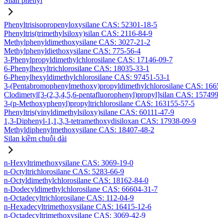
Silan phenyl
Phenyltrisisopropenyloxysilane CAS: 52301-18-5
Phenyltris(trimethylsiloxy)silan CAS: 2116-84-9
Methylphenyldimethoxysilane CAS: 3027-21-2
Methylphenyldiethoxysilane CAS: 775-56-4
3-Phenylpropyldimethylchlorosilane CAS: 17146-09-7
6-Phenylhexyltrichlorosilane CAS: 18035-33-1
6-Phenylhexyldimethylchlorosilane CAS: 97451-53-1
3-(Pentabromophenylmethoxy)propyldimethylchlorosilane CAS: 166
Clodimetyl[3-(2,3,4,5,6-pentafluorophenyl)propyl]silan CAS: 15749
3-(p-Methoxyphenyl)propyltrichlorosilane CAS: 163155-57-5
Phenyltris(vinyldimethylsiloxy)silane CAS: 60111-47-9
1,3-Diphenyl-1,1,3,3-tetramethoxydisiloxan CAS: 17938-09-9
Methyldiphenylmethoxysilane CAS: 18407-48-2
Silan kiềm chuỗi dài
n-Hexyltrimethoxysilane CAS: 3069-19-0
n-Octyltrichlorosilane CAS: 5283-66-9
n-Octyldimethylchlorosilane CAS: 18162-84-0
n-Dodecyldimethylchlorosilane CAS: 66604-31-7
n-Octadecyltrichlorosilane CAS: 112-04-9
n-Hexadecyltrimethoxysilane CAS: 16415-12-6
n-Octadecyltrimethoxysilane CAS: 3069-42-9