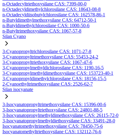
n-Octadecyltriethoxysilane CAS: 7399-00-0
n-Octadecyldimethylchlorosilane CAS: 18643-08-8
n-Octadecyldiisobutylchlorosilane CAS: 162578-86-1
n-Butyldimethylmethoxysilane CAS: 64712-50-1
n-Butyldimethylchlorosilane CAS: 1000-50-6
n-Butyltrimethoxysilane CAS: 1067-57-8
Silan Cyano
3-Cyanopropyltrichlorosilane CAS: 1071-27-8
3-Cyanopropyltrimethoxysilane CAS: 55453-24-2
3-Cyanopropyltriethoxysilane CAS: 1067-47-6
3-Cyanopropylmethyldichlorosilane CAS: 1190-16-5
3-Cyanopropylmethyldimethoxysilane CAS: 153723-40-1
3-Cyanopropyldimethylchlorosilane CAS: 18156-15-5
2-Cyanoethyltrimethoxysilane CAS: 2526-62-7
Silan isocyanate
3-Isocyanatopropyltrimethoxysilane CAS: 15396-00-6
3-Isocyanatopropyltriethoxysilane CAS: 24801-88-5
3-Isocyanatopropylmethyldimethoxysilane CAS: 26115-72-0
3-Isocyanatopropylmethyldiethoxysilane CAS: 33491-28-0
Isocyanatomethyltrimethoxysilane CAS: 78450-75-6
Isocyanatomethyltriethoxysilane CAS: 132112-76-6