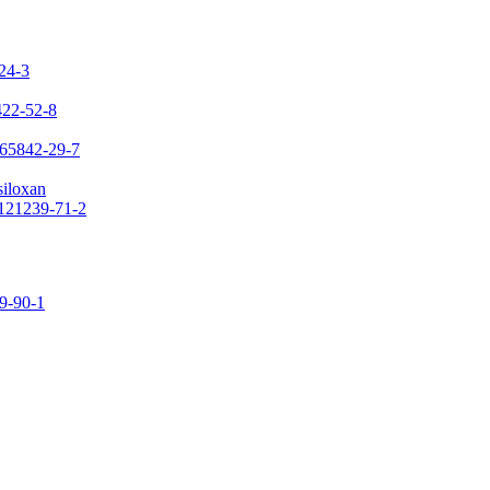
-24-3
422-52-8
 65842-29-7
siloxan
 121239-71-2
09-90-1