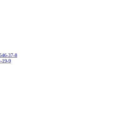
546-37-8
9-19-9