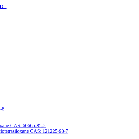
XDT
7-8
iloxane CAS: 60665-85-2
yclotetrasiloxane CAS: 121225-98-7