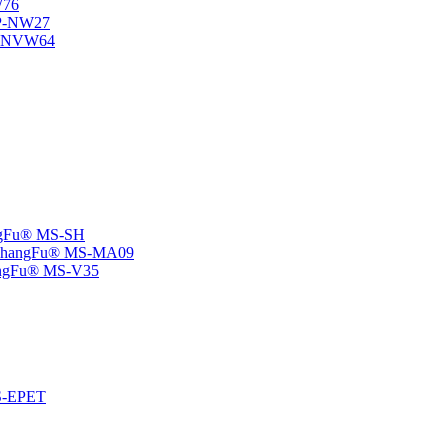
W76
SP-NW27
SP-NVW64
angFu® MS-SH
e -ChangFu® MS-MA09
ChangFu® MS-V35
MS-EPET