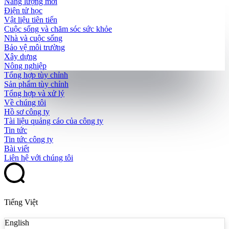
Năng lượng mới
Điện tử học
Vật liệu tiên tiến
Cuộc sống và chăm sóc sức khỏe
Nhà và cuộc sống
Bảo vệ môi trường
Xây dựng
Nông nghiệp
Tổng hợp tùy chỉnh
Sản phẩm tùy chỉnh
Tổng hợp và xử lý
Về chúng tôi
Hồ sơ công ty
Tài liệu quảng cáo của công ty
Tin tức
Tin tức công ty
Bài viết
Liên hệ với chúng tôi
Tiếng Việt
English