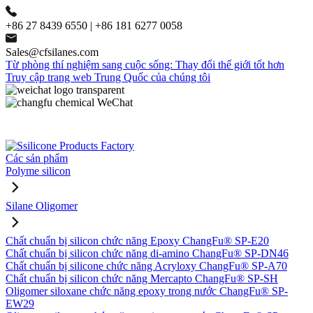
+86 27 8439 6550 | +86 181 6277 0058
Sales@cfsilanes.com
Từ phòng thí nghiệm sang cuộc sống: Thay đổi thế giới tốt hơn
Truy cập trang web Trung Quốc của chúng tôi
Các sản phẩm
Polyme silicon
Silane Oligomer
Chất chuẩn bị silicon chức năng Epoxy ChangFu® SP-E20
Chất chuẩn bị silicon chức năng di-amino ChangFu® SP-DN46
Chất chuẩn bị silicone chức năng Acryloxy ChangFu® SP-A70
Chất chuẩn bị silicon chức năng Mercapto ChangFu® SP-SH
Oligomer siloxane chức năng epoxy trong nước ChangFu® SP-
EW29