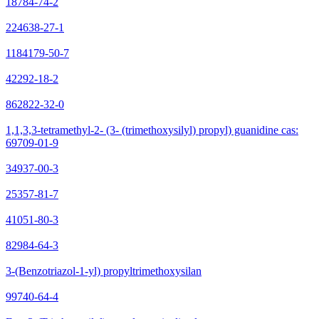
18784-74-2
224638-27-1
1184179-50-7
42292-18-2
862822-32-0
1,1,3,3-tetramethyl-2- (3- (trimethoxysilyl) propyl) guanidine cas:
69709-01-9
34937-00-3
25357-81-7
41051-80-3
82984-64-3
3-(Benzotriazol-1-yl) propyltrimethoxysilan
99740-64-4