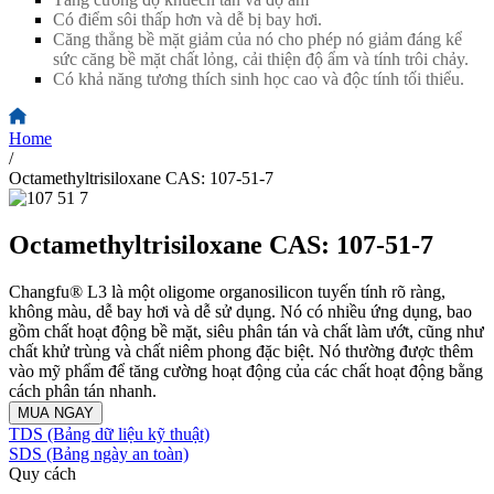
Có điểm sôi thấp hơn và dễ bị bay hơi.
Căng thẳng bề mặt giảm của nó cho phép nó giảm đáng kể
sức căng bề mặt chất lỏng, cải thiện độ ẩm và tính trôi chảy.
Có khả năng tương thích sinh học cao và độc tính tối thiểu.
Home
/
Octamethyltrisiloxane CAS: 107-51-7
Octamethyltrisiloxane CAS: 107-51-7
Changfu® L3 là một oligome organosilicon tuyến tính rõ ràng,
không màu, dễ bay hơi và dễ sử dụng. Nó có nhiều ứng dụng, bao
gồm chất hoạt động bề mặt, siêu phân tán và chất làm ướt, cũng như
chất khử trùng và chất niêm phong đặc biệt. Nó thường được thêm
vào mỹ phẩm để tăng cường hoạt động của các chất hoạt động bằng
cách phân tán nhanh.
MUA NGAY
TDS (Bảng dữ liệu kỹ thuật)
SDS (Bảng ngày an toàn)
Quy cách