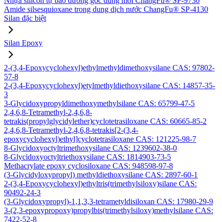
Nhựa silicon tự bảo dưỡng gốc dung môi ChangFu® SP-9730
Amide silsesquioxane trong dung dịch nước ChangFu® SP-4130
Silan đặc biệt
Silan Epoxy
2-(3,4-Epoxycyclohexyl)ethylmethyldimethoxysilane CAS: 97802-
57-8
2-(3,4-Epoxycyclohexyl)etylmethyldiethoxysilane CAS: 14857-35-
3
3-Glycidoxypropyldimethoxymethylsilane CAS: 65799-47-5
2,4,6,8-Tetramethyl-2,4,6,8-
tetrakis(propylglycidylether)cyclotetrasiloxane CAS: 60665-85-2
2,4,6,8-Tetramethyl-2,4,6,8-tetrakis[2-(3,4-
epoxycyclohexyl)ethyl]cyclotetrasiloxane CAS: 121225-98-7
8-Glycidoxyoctyltrimethoxysilane CAS: 1239602-38-0
8-Glycidoxyoctyltriethoxysilane CAS: 1814903-73-5
Methacrylate epoxy cyclosiloxane CAS: 948598-97-8
(3-Glycidyloxypropyl) methyldiethoxysilane CAS: 2897-60-1
2-(3,4-Epoxycyclohexyl)ethyltris(trimethylsiloxy)silane CAS:
90492-24-3
(3-Glycidoxypropyl)-1,1,3,3-tetrametyldisiloxan CAS: 17980-29-9
3-(2,3-epoxypropoxy)propylbis(trimethylsiloxy)methylsilane CAS:
7422-52-8