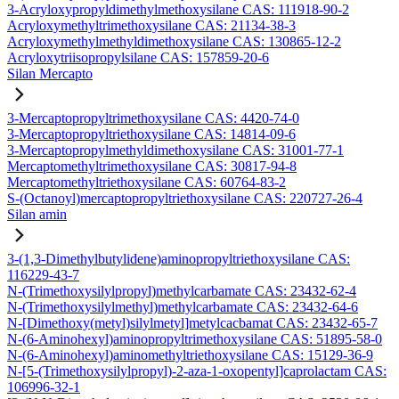
3-Acryloxypropyldimethylmethoxysilane CAS: 111918-90-2
Acryloxymethyltrimethoxysilane CAS: 21134-38-3
Acryloxymethylmethyldimethoxysilane CAS: 130865-12-2
Acryloxytriisopropylsilane CAS: 157859-20-6
Silan Mercapto
3-Mercaptopropyltrimethoxysilane CAS: 4420-74-0
3-Mercaptopropyltriethoxysilane CAS: 14814-09-6
3-Mercaptopropylmethyldimethoxysilane CAS: 31001-77-1
Mercaptomethyltrimethoxysilane CAS: 30817-94-8
Mercaptomethyltriethoxysilane CAS: 60764-83-2
S-(Octanoyl)mercaptopropyltriethoxysilane CAS: 220727-26-4
Silan amin
3-(1,3-Dimethylbutylidene)aminopropyltriethoxysilane CAS:
116229-43-7
N-(Trimethoxysilylpropyl)methylcarbamate CAS: 23432-62-4
N-(Trimethoxysilylmethyl)methylcarbamate CAS: 23432-64-6
N-[Dimethoxy(metyl)silylmetyl]metylcacbamat CAS: 23432-65-7
N-(6-Aminohexyl)aminopropyltrimethoxysilane CAS: 51895-58-0
N-(6-Aminohexyl)aminomethyltriethoxysilane CAS: 15129-36-9
N-[5-(Trimethoxysilylpropyl)-2-aza-1-oxopentyl]caprolactam CAS:
106996-32-1