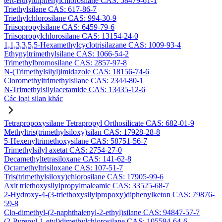
tert-Butyldiphenylchlorosilane CAS: 58479-61-1
Triethylsilane CAS: 617-86-7
Triethylchlorosilane CAS: 994-30-9
Triisopropylsilane CAS: 6459-79-6
Triisopropylchlorosilane CAS: 13154-24-0
1,1,3,3,5,5-Hexamethylcyclotrisilazane CAS: 1009-93-4
Ethynyltrimethylsilane CAS: 1066-54-2
Trimethylbromosilane CAS: 2857-97-8
N-(Trimethylsilyl)imidazole CAS: 18156-74-6
Cloromethyltrimethylsilane CAS: 2344-80-1
N-Trimethylsilylacetamide CAS: 13435-12-6
Các loại silan khác
Tetrapropoxysilane Tetrapropyl Orthosilicate CAS: 682-01-9
Methyltris(trimethylsiloxy)silan CAS: 17928-28-8
5-Hexenyltrimethoxysilane CAS: 58751-56-7
Trimethylsilyl axetat CAS: 2754-27-0
Decamethyltetrasiloxane CAS: 141-62-8
Octamethyltrisiloxane CAS: 107-51-7
Tris(trimethylsiloxy)chlorosilane CAS: 17905-99-6
Axit triethoxysilylpropylmaleamic CAS: 33525-68-7
2-Hydroxy-4-(3-triethoxysilylpropoxy)diphenylketon CAS: 79876-
59-8
Clo-dimethyl-(2-naphthalenyl-2-ethyl)silane CAS: 94847-57-7
(2-Pyrenyl-1-etyl)dimethylchlorosilane CAS: 105594-64-6