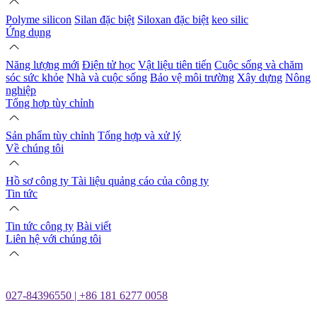
Polyme silicon
Silan đặc biệt
Siloxan đặc biệt
keo silic
Ứng dụng
Năng lượng mới
Điện tử học
Vật liệu tiên tiến
Cuộc sống và chăm
sóc sức khỏe
Nhà và cuộc sống
Bảo vệ môi trường
Xây dựng
Nông
nghiệp
Tổng hợp tùy chỉnh
Sản phẩm tùy chỉnh
Tổng hợp và xử lý
Về chúng tôi
Hồ sơ công ty
Tài liệu quảng cáo của công ty
Tin tức
Tin tức công ty
Bài viết
Liên hệ với chúng tôi
027-84396550 | +86 181 6277 0058