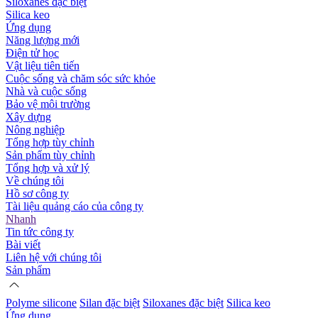
Siloxanes đặc biệt
Silica keo
Ứng dụng
Năng lượng mới
Điện tử học
Vật liệu tiên tiến
Cuộc sống và chăm sóc sức khỏe
Nhà và cuộc sống
Bảo vệ môi trường
Xây dựng
Nông nghiệp
Tổng hợp tùy chỉnh
Sản phẩm tùy chỉnh
Tổng hợp và xử lý
Về chúng tôi
Hồ sơ công ty
Tài liệu quảng cáo của công ty
Nhanh
Tin tức công ty
Bài viết
Liên hệ với chúng tôi
Sản phẩm
Polyme silicone
Silan đặc biệt
Siloxanes đặc biệt
Silica keo
Ứng dụng