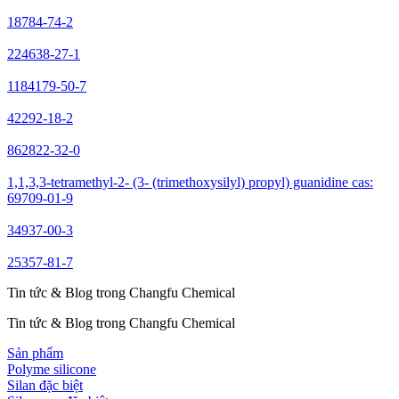
18784-74-2
224638-27-1
1184179-50-7
42292-18-2
862822-32-0
1,1,3,3-tetramethyl-2- (3- (trimethoxysilyl) propyl) guanidine cas:
69709-01-9
34937-00-3
25357-81-7
Tin tức & Blog trong Changfu Chemical
Tin tức & Blog trong Changfu Chemical
Sản phẩm
Polyme silicone
Silan đặc biệt