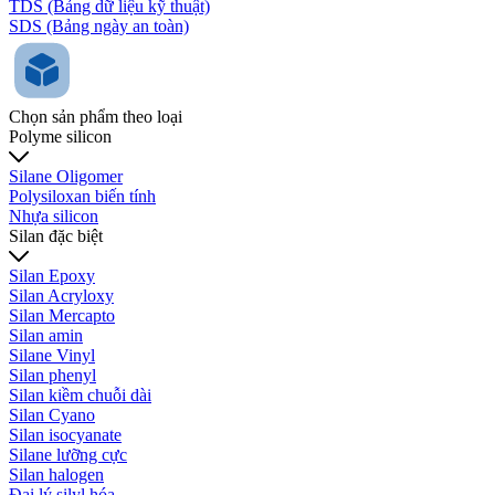
TDS (Bảng dữ liệu kỹ thuật)
SDS (Bảng ngày an toàn)
Chọn sản phẩm theo loại
Polyme silicon
Silane Oligomer
Polysiloxan biến tính
Nhựa silicon
Silan đặc biệt
Silan Epoxy
Silan Acryloxy
Silan Mercapto
Silan amin
Silane Vinyl
Silan phenyl
Silan kiềm chuỗi dài
Silan Cyano
Silan isocyanate
Silane lưỡng cực
Silan halogen
Đại lý silyl hóa