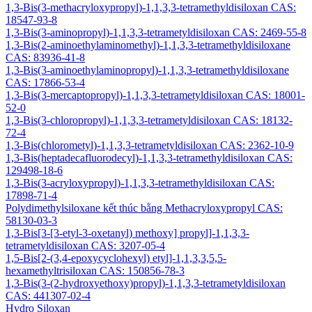
1,3-Bis(3-methacryloxypropyl)-1,1,3,3-tetramethyldisiloxan CAS:
18547-93-8
1,3-Bis(3-aminopropyl)-1,1,3,3-tetrametyldisiloxan CAS: 2469-55-8
1,3-Bis(2-aminoethylaminomethyl)-1,1,3,3-tetramethyldisiloxane
CAS: 83936-41-8
1,3-Bis(3-aminoethylaminopropyl)-1,1,3,3-tetramethyldisiloxane
CAS: 17866-53-4
1,3-Bis(3-mercaptopropyl)-1,1,3,3-tetrametyldisiloxan CAS: 18001-
52-0
1,3-Bis(3-chloropropyl)-1,1,3,3-tetrametyldisiloxan CAS: 18132-
72-4
1,3-Bis(chlorometyl)-1,1,3,3-tetrametyldisiloxan CAS: 2362-10-9
1,3-Bis(heptadecafluorodecyl)-1,1,3,3-tetramethyldisiloxan CAS:
129498-18-6
1,3-Bis(3-acryloxypropyl)-1,1,3,3-tetramethyldisiloxan CAS:
17898-71-4
Polydimethylsiloxane kết thúc bằng Methacryloxypropyl CAS:
58130-03-3
1,3-Bis[3-[3-etyl-3-oxetanyl) methoxy] propyl]-1,1,3,3-
tetrametyldisiloxan CAS: 3207-05-4
1,5-Bis[2-(3,4-epoxycyclohexyl) etyl]-1,1,3,3,5,5-
hexamethyltrisiloxan CAS: 150856-78-3
1,3-Bis(3-(2-hydroxyethoxy)propyl)-1,1,3,3-tetrametyldisiloxan
CAS: 441307-02-4
Hydro Siloxan