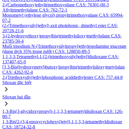
2-(Carbomethoxy)ethyltrimethoxysilane CAS: 76301-00-3
Allyltrimethylsilane CAS: 762-72-1
Monometyl (ethylene glycol) propyltrimethoxysilane CAS: 65994-
07-2
(2-(Trimethoxysilyl)ethyl) axit photphonic, dimethyl ester CAS:
20728-21-6
3-(2-hydroxyethoxy)propylbis(trimethylsiloxy)methylsilane CAS:
23785-50-4
Muối trisodium N-(Trimethoxysilylpropyl)ethylenediamine triacetate
(dung dịch 35% trong nước) CAS: 128850-89-5
1,1,3,3-Tetramethyl-1-[2-(trimethoxysilyl)ethyl]disiloxane CAS:
137407-65-9
[3,3-Bis(hydroxymetyl)butoxy]propylbis(trimethylsiloxy)metylsilan
CAS: 4262-92-4
2-(Triethoxysilyl)ethylphosphonic aciddiethylester CAS: 757-44-8
Siloxan đặc biệt
Siloxan hai đầu
1,3-Bis(3-glycidoxypropyl)-1,1,3,3-tetrametyldisiloxan CAS: 126-
80-7
1,3-Bis[2-(3,4-epoxycyclohexyl)etyl]-1,1,3,3-tetramethyldisiloxan
CAS: 18724-32-8