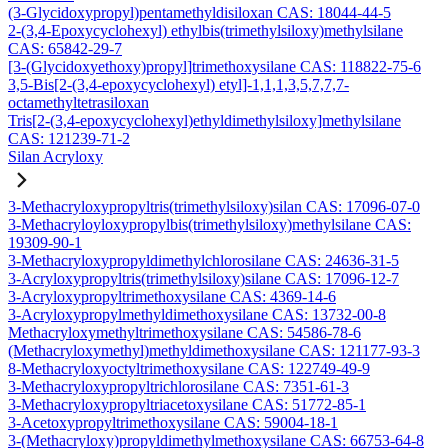
(3-Glycidoxypropyl)pentamethyldisiloxan CAS: 18044-44-5
2-(3,4-Epoxycyclohexyl) ethylbis(trimethylsiloxy)methylsilane
CAS: 65842-29-7
[3-(Glycidoxyethoxy)propyl]trimethoxysilane CAS: 118822-75-6
3,5-Bis[2-(3,4-epoxycyclohexyl) etyl]-1,1,1,3,5,7,7,7-
octamethyltetrasiloxan
Tris[2-(3,4-epoxycyclohexyl)ethyldimethylsiloxy]methylsilane
CAS: 121239-71-2
Silan Acryloxy
3-Methacryloxypropyltris(trimethylsiloxy)silan CAS: 17096-07-0
3-Methacryloyloxypropylbis(trimethylsiloxy)methylsilane CAS:
19309-90-1
3-Methacryloxypropyldimethylchlorosilane CAS: 24636-31-5
3-Acryloxypropyltris(trimethylsiloxy)silane CAS: 17096-12-7
3-Acryloxypropyltrimethoxysilane CAS: 4369-14-6
3-Acryloxypropylmethyldimethoxysilane CAS: 13732-00-8
Methacryloxymethyltrimethoxysilane CAS: 54586-78-6
(Methacryloxymethyl)methyldimethoxysilane CAS: 121177-93-3
8-Methacryloxyoctyltrimethoxysilane CAS: 122749-49-9
3-Methacryloxypropyltrichlorosilane CAS: 7351-61-3
3-Methacryloxypropyltriacetoxysilane CAS: 51772-85-1
3-Acetoxypropyltrimethoxysilane CAS: 59004-18-1
3-(Methacryloxy)propyldimethylmethoxysilane CAS: 66753-64-8