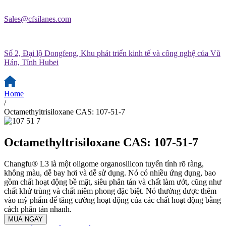
Sales@cfsilanes.com
Số 2, Đại lộ Dongfeng, Khu phát triển kinh tế và công nghệ của Vũ
Hán, Tỉnh Hubei
Home
/
Octamethyltrisiloxane CAS: 107-51-7
Octamethyltrisiloxane CAS: 107-51-7
Changfu® L3 là một oligome organosilicon tuyến tính rõ ràng,
không màu, dễ bay hơi và dễ sử dụng. Nó có nhiều ứng dụng, bao
gồm chất hoạt động bề mặt, siêu phân tán và chất làm ướt, cũng như
chất khử trùng và chất niêm phong đặc biệt. Nó thường được thêm
vào mỹ phẩm để tăng cường hoạt động của các chất hoạt động bằng
cách phân tán nhanh.
MUA NGAY