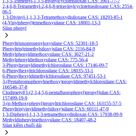
1,3,5-Trimethyl-1,3,5-trivinylcyclotrisiloxan CAS: 3901-77-7
2,4,6,8-Tetramethyl-2,4,6,8-tetravinylcyclotetrasiloxane CAS: 2554-
06-5
1,3-Divinyl-1,1,3,3-Tetramethoxydisiloxane CAS: 18293-85-1
(4-Vinylphenyl)trimethoxysilane CAS: 18001-13-3
Silan phenyl
Phenyltrisisopropenyloxysilane CAS: 52301-18-5
Phenyltris(trimethylsiloxy)silan CAS: 2116-84-9
Methylphenyldimethoxysilane CAS: 3027-21-2
Methylphenyldiethoxysilane CAS: 775-56-4
3-Phenylpropyldimethylchlorosilane CAS: 17146-09-7
6-Phenylhexyltrichlorosilane CAS: 18035-33-1
6-Phenylhexyldimethylchlorosilane CAS: 97451-53-1
3-(Pentabromophenylmethoxy)propyldimethylchlorosilane CAS:
166546-37-8
Clodimetyl[3-(2,3,4,5,6-pentafluorophenyl)propyl]silan CAS:
157499-19-9
3-(p-Methoxyphenyl)propyltrichlorosilane CAS: 163155-57-5
Phenyltris(vinyldimethylsiloxy)silane CAS: 60111-47-9
1,3-Diphenyl-1,1,3,3-tetramethoxydisiloxan CAS: 17938-09-9
Methyldiphenylmethoxysilane CAS: 18407-48-2
Silan kiềm chuỗi dài