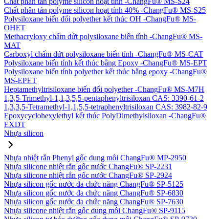
Chất phân tán polyme silicon hoạt tính -ChangFu® MS-S24
Chất phân tán polyme silicon hoạt tính 40% -ChangFu® MS-S25
Polysiloxane biến đổi polyether kết thúc OH -ChangFu® MS-
OHET
Methacryloxy chấm dứt polysiloxane biến tính -ChangFu® MS-
MAT
Carboxyl chấm dứt polysiloxane biến tính -ChangFu® MS-CAT
Polysiloxane biến tính kết thúc bằng Epoxy -ChangFu® MS-EPT
Polysiloxane biến tính polyether kết thúc bằng epoxy -ChangFu®
MS-EPET
Heptamethyltrisiloxane biến đổi polyether -ChangFu® MS-M7H
1,3,5-Trimethyl-1,1,3,5,5-pentaphenyltrisiloxan CAS: 3390-61-2
1,3,3,5-Tetramethyl-1,1,5,5-tetraphenyltrisiloxan CAS: 3982-82-9
Epoxycyclohexylethyl kết thúc PolyDimethylsiloxan -ChangFu®
EXDT
Nhựa silicon
Nhựa nhiệt rắn Phenyl gốc dung môi ChangFu® MP-2950
Nhựa silicone nhiệt rắn gốc nước ChangFu® SP-2231
Nhựa silicone nhiệt rắn gốc nước ChangFu® SP-2924
Nhựa silicon gốc nước đa chức năng ChangFu® SP-5125
Nhựa silicon gốc nước đa chức năng ChangFu® SP-6830
Nhựa silicon gốc nước đa chức năng ChangFu® SP-7630
Nhựa silicone nhiệt rắn gốc dung môi ChangFu® SP-9115