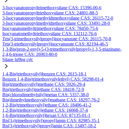
3-Isocyanatopropyltrimethoxysilane CAS: 15396-00-6
3-Isocyanatopropyltriethoxysilane CAS: 24801-88-5
3-Isocyanatopropylmethyldimethoxysilane CAS: 26115-72-0
3-Isocyanatopropylmethyldiethoxysilane CAS: 33491-28-0
Isocyanatomethyltrimethoxysilane CAS: 78450-75-6
Isocyanatomethyltriethoxysilane CAS: 132112-76-6
Tris(3-trimethoxysilylpropyl)isocyanurate CAS: 26115-70-8
Tris(3-triethoxysilylpropyl)isocyanurate CAS: 82194-46-5
1,3-Bis(prop-2-enyl)-5-(3-trimethoxysilylpropyl)-1,3,5-triazinane-
2,4,6-trione CAS: 26903-80-0
Silane lưỡng cực
1,4-Bis(triethoxysilyl)benzen CAS: 2615-18-1
Benzen 1,4-Bis(trimethoxysilylethyl) CAS: 58298-01-4
Bis(trimethoxysilyl)methane CAS: 5926-29-4
Bis(triethoxysilyl)methane CAS: 18418-72-9
Bis(chlorodimethylsilyl)metan CAS: 5357-38-0
Bis(dimethylmethoxysilyl)mathane CAS: 18297-76-2
1,2-Bis(trimethoxysilyl)ethane CAS: 18406-41-2
1,2-Bis(triethoxysilyl)ethane CAS: 16068-37-4
1,6-Bis(trimethoxysilyl)hexan CAS: 87135-01-1
Bis[3-(trimethoxysilyl)propyl]amin CAS: 82985-35-1
Bis[3-(triethoxysilyl)propyl]amin CAS: 13497-18-2