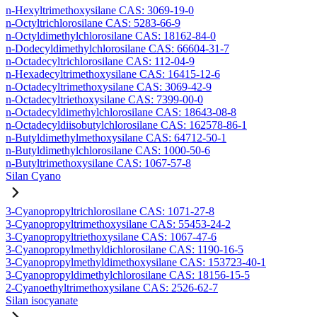
n-Hexyltrimethoxysilane CAS: 3069-19-0
n-Octyltrichlorosilane CAS: 5283-66-9
n-Octyldimethylchlorosilane CAS: 18162-84-0
n-Dodecyldimethylchlorosilane CAS: 66604-31-7
n-Octadecyltrichlorosilane CAS: 112-04-9
n-Hexadecyltrimethoxysilane CAS: 16415-12-6
n-Octadecyltrimethoxysilane CAS: 3069-42-9
n-Octadecyltriethoxysilane CAS: 7399-00-0
n-Octadecyldimethylchlorosilane CAS: 18643-08-8
n-Octadecyldiisobutylchlorosilane CAS: 162578-86-1
n-Butyldimethylmethoxysilane CAS: 64712-50-1
n-Butyldimethylchlorosilane CAS: 1000-50-6
n-Butyltrimethoxysilane CAS: 1067-57-8
Silan Cyano
3-Cyanopropyltrichlorosilane CAS: 1071-27-8
3-Cyanopropyltrimethoxysilane CAS: 55453-24-2
3-Cyanopropyltriethoxysilane CAS: 1067-47-6
3-Cyanopropylmethyldichlorosilane CAS: 1190-16-5
3-Cyanopropylmethyldimethoxysilane CAS: 153723-40-1
3-Cyanopropyldimethylchlorosilane CAS: 18156-15-5
2-Cyanoethyltrimethoxysilane CAS: 2526-62-7
Silan isocyanate