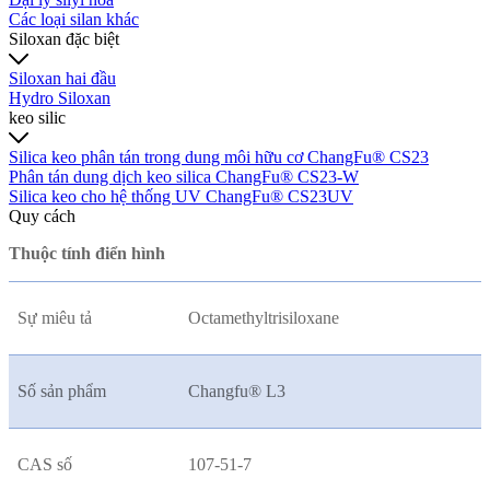
Các loại silan khác
Siloxan đặc biệt
Siloxan hai đầu
Hydro Siloxan
keo silic
Silica keo phân tán trong dung môi hữu cơ ChangFu® CS23
Phân tán dung dịch keo silica ChangFu® CS23-W
Silica keo cho hệ thống UV ChangFu® CS23UV
Quy cách
Thuộc tính điển hình
Sự miêu tả
Octamethyltrisiloxane
Số sản phẩm
Changfu® L3
CAS số
107-51-7