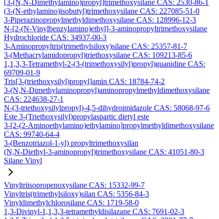
[3-(N,N-Dimethylamino)propyl]trimethoxysilane CAS: 2530-86-1
(3-(N-ethylamino)isobutyl)trimethoxysilane CAS: 227085-51-0
3-Piperazinopropylmethyldimethoxysilane CAS: 128996-12-3
N-[2-(N-Vinylbenzylamino)ethyl]-3-aminopropyltrimethoxysilane
Hydrochloride CAS: 34937-00-3
3-Aminopropyltris(trimethylsiloxy)silane CAS: 25357-81-7
3-(Methacrylamidopropyl)triethoxysilane CAS: 109213-85-6
1,1,3,3-Tetramethyl-2-(3-(trimethoxysilyl)propyl)guanidine CAS:
69709-01-9
Tris[3-(triethoxysilyl)propyl]amin CAS: 18784-74-2
3-(N,N-Dimethylaminopropyl)aminopropylmethyldimethoxysilane
CAS: 224638-27-1
N-(3-triethoxysilylpropyl)-4,5-dihydroimidazole CAS: 58068-97-6
Este 3-(Triethoxysilyl)propylaspartic dietyl este
3-[2-(2-Aminoethylamino)ethylamino]propylmethyldimethoxysilane
CAS: 99740-64-4
3-(Benzotriazol-1-yl) propyltrimethoxysilan
(N,N-Diethyl-3-aminopropyl)trimethoxysilane CAS: 41051-80-3
Silane Vinyl
Vinyltriisopropenoxysilane CAS: 15332-99-7
Vinyltris(trimethylsiloxy)silan CAS: 5356-84-3
Vinyldimethylchlorosilane CAS: 1719-58-0
1,3-Divinyl-1,1,3,3-tetramethyldisilazane CAS: 7691-02-3