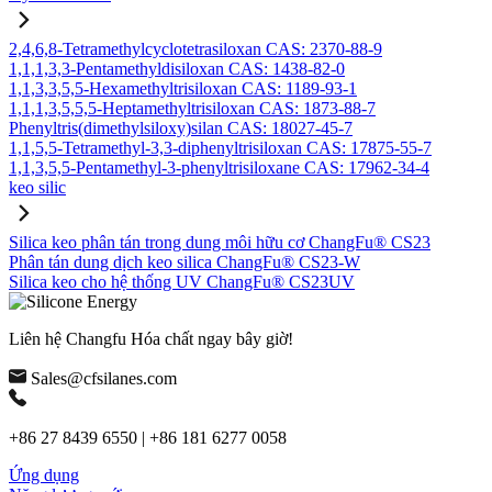
2,4,6,8-Tetramethylcyclotetrasiloxan CAS: 2370-88-9
1,1,1,3,3-Pentamethyldisiloxan CAS: 1438-82-0
1,1,3,3,5,5-Hexamethyltrisiloxan CAS: 1189-93-1
1,1,1,3,5,5,5-Heptamethyltrisiloxan CAS: 1873-88-7
Phenyltris(dimethylsiloxy)silan CAS: 18027-45-7
1,1,5,5-Tetramethyl-3,3-diphenyltrisiloxan CAS: 17875-55-7
1,1,3,5,5-Pentamethyl-3-phenyltrisiloxane CAS: 17962-34-4
keo silic
Silica keo phân tán trong dung môi hữu cơ ChangFu® CS23
Phân tán dung dịch keo silica ChangFu® CS23-W
Silica keo cho hệ thống UV ChangFu® CS23UV
Liên hệ Changfu Hóa chất ngay bây giờ!
Sales@cfsilanes.com
+86 27 8439 6550 | +86 181 6277 0058
Ứng dụng