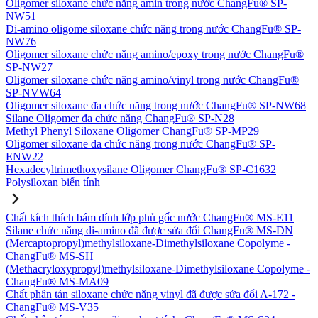
Oligomer siloxane chức năng amin trong nước ChangFu® SP-
NW51
Di-amino oligome siloxane chức năng trong nước ChangFu® SP-
NW76
Oligomer siloxane chức năng amino/epoxy trong nước ChangFu®
SP-NW27
Oligomer siloxane chức năng amino/vinyl trong nước ChangFu®
SP-NVW64
Oligomer siloxane đa chức năng trong nước ChangFu® SP-NW68
Silane Oligomer đa chức năng ChangFu® SP-N28
Methyl Phenyl Siloxane Oligomer ChangFu® SP-MP29
Oligomer siloxane đa chức năng trong nước ChangFu® SP-
ENW22
Hexadecyltrimethoxysilane Oligomer ChangFu® SP-C1632
Polysiloxan biến tính
Chất kích thích bám dính lớp phủ gốc nước ChangFu® MS-E11
Silane chức năng di-amino đã được sửa đổi ChangFu® MS-DN
(Mercaptopropyl)methylsiloxane-Dimethylsiloxane Copolyme -
ChangFu® MS-SH
(Methacryloxypropyl)methylsiloxane-Dimethylsiloxane Copolyme -
ChangFu® MS-MA09
Chất phân tán siloxane chức năng vinyl đã được sửa đổi A-172 -
ChangFu® MS-V35