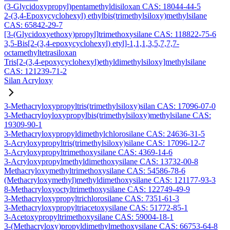
(3-Glycidoxypropyl)pentamethyldisiloxan CAS: 18044-44-5
2-(3,4-Epoxycyclohexyl) ethylbis(trimethylsiloxy)methylsilane
CAS: 65842-29-7
[3-(Glycidoxyethoxy)propyl]trimethoxysilane CAS: 118822-75-6
3,5-Bis[2-(3,4-epoxycyclohexyl) etyl]-1,1,1,3,5,7,7,7-
octamethyltetrasiloxan
Tris[2-(3,4-epoxycyclohexyl)ethyldimethylsiloxy]methylsilane
CAS: 121239-71-2
Silan Acryloxy
3-Methacryloxypropyltris(trimethylsiloxy)silan CAS: 17096-07-0
3-Methacryloyloxypropylbis(trimethylsiloxy)methylsilane CAS:
19309-90-1
3-Methacryloxypropyldimethylchlorosilane CAS: 24636-31-5
3-Acryloxypropyltris(trimethylsiloxy)silane CAS: 17096-12-7
3-Acryloxypropyltrimethoxysilane CAS: 4369-14-6
3-Acryloxypropylmethyldimethoxysilane CAS: 13732-00-8
Methacryloxymethyltrimethoxysilane CAS: 54586-78-6
(Methacryloxymethyl)methyldimethoxysilane CAS: 121177-93-3
8-Methacryloxyoctyltrimethoxysilane CAS: 122749-49-9
3-Methacryloxypropyltrichlorosilane CAS: 7351-61-3
3-Methacryloxypropyltriacetoxysilane CAS: 51772-85-1
3-Acetoxypropyltrimethoxysilane CAS: 59004-18-1
3-(Methacryloxy)propyldimethylmethoxysilane CAS: 66753-64-8