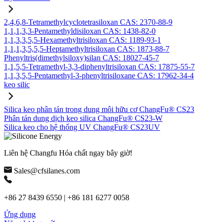
2,4,6,8-Tetramethylcyclotetrasiloxan CAS: 2370-88-9
1,1,1,3,3-Pentamethyldisiloxan CAS: 1438-82-0
1,1,3,3,5,5-Hexamethyltrisiloxan CAS: 1189-93-1
1,1,1,3,5,5,5-Heptamethyltrisiloxan CAS: 1873-88-7
Phenyltris(dimethylsiloxy)silan CAS: 18027-45-7
1,1,5,5-Tetramethyl-3,3-diphenyltrisiloxan CAS: 17875-55-7
1,1,3,5,5-Pentamethyl-3-phenyltrisiloxane CAS: 17962-34-4
keo silic
Silica keo phân tán trong dung môi hữu cơ ChangFu® CS23
Phân tán dung dịch keo silica ChangFu® CS23-W
Silica keo cho hệ thống UV ChangFu® CS23UV
Liên hệ Changfu Hóa chất ngay bây giờ!
Sales@cfsilanes.com
+86 27 8439 6550 | +86 181 6277 0058
Ứng dụng