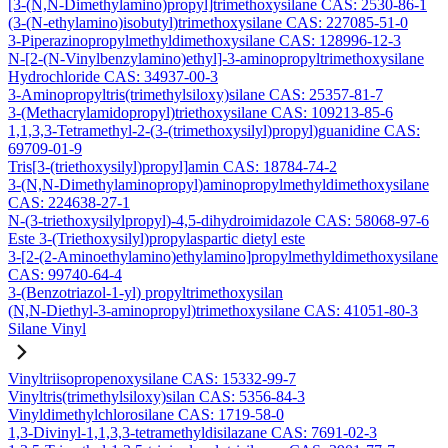
[3-(N,N-Dimethylamino)propyl]trimethoxysilane CAS: 2530-86-1
(3-(N-ethylamino)isobutyl)trimethoxysilane CAS: 227085-51-0
3-Piperazinopropylmethyldimethoxysilane CAS: 128996-12-3
N-[2-(N-Vinylbenzylamino)ethyl]-3-aminopropyltrimethoxysilane
Hydrochloride CAS: 34937-00-3
3-Aminopropyltris(trimethylsiloxy)silane CAS: 25357-81-7
3-(Methacrylamidopropyl)triethoxysilane CAS: 109213-85-6
1,1,3,3-Tetramethyl-2-(3-(trimethoxysilyl)propyl)guanidine CAS:
69709-01-9
Tris[3-(triethoxysilyl)propyl]amin CAS: 18784-74-2
3-(N,N-Dimethylaminopropyl)aminopropylmethyldimethoxysilane
CAS: 224638-27-1
N-(3-triethoxysilylpropyl)-4,5-dihydroimidazole CAS: 58068-97-6
Este 3-(Triethoxysilyl)propylaspartic dietyl este
3-[2-(2-Aminoethylamino)ethylamino]propylmethyldimethoxysilane
CAS: 99740-64-4
3-(Benzotriazol-1-yl) propyltrimethoxysilan
(N,N-Diethyl-3-aminopropyl)trimethoxysilane CAS: 41051-80-3
Silane Vinyl
Vinyltriisopropenoxysilane CAS: 15332-99-7
Vinyltris(trimethylsiloxy)silan CAS: 5356-84-3
Vinyldimethylchlorosilane CAS: 1719-58-0
1,3-Divinyl-1,1,3,3-tetramethyldisilazane CAS: 7691-02-3