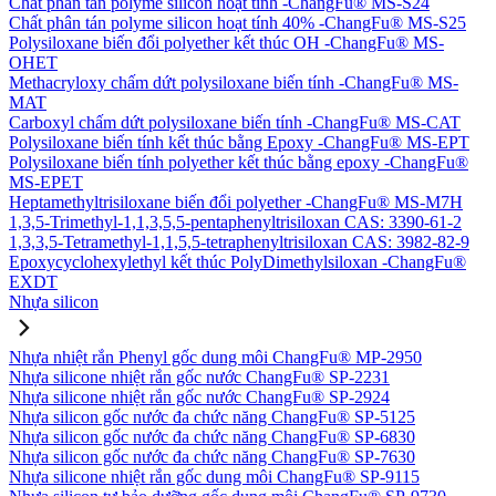
Chất phân tán polyme silicon hoạt tính -ChangFu® MS-S24
Chất phân tán polyme silicon hoạt tính 40% -ChangFu® MS-S25
Polysiloxane biến đổi polyether kết thúc OH -ChangFu® MS-
OHET
Methacryloxy chấm dứt polysiloxane biến tính -ChangFu® MS-
MAT
Carboxyl chấm dứt polysiloxane biến tính -ChangFu® MS-CAT
Polysiloxane biến tính kết thúc bằng Epoxy -ChangFu® MS-EPT
Polysiloxane biến tính polyether kết thúc bằng epoxy -ChangFu®
MS-EPET
Heptamethyltrisiloxane biến đổi polyether -ChangFu® MS-M7H
1,3,5-Trimethyl-1,1,3,5,5-pentaphenyltrisiloxan CAS: 3390-61-2
1,3,3,5-Tetramethyl-1,1,5,5-tetraphenyltrisiloxan CAS: 3982-82-9
Epoxycyclohexylethyl kết thúc PolyDimethylsiloxan -ChangFu®
EXDT
Nhựa silicon
Nhựa nhiệt rắn Phenyl gốc dung môi ChangFu® MP-2950
Nhựa silicone nhiệt rắn gốc nước ChangFu® SP-2231
Nhựa silicone nhiệt rắn gốc nước ChangFu® SP-2924
Nhựa silicon gốc nước đa chức năng ChangFu® SP-5125
Nhựa silicon gốc nước đa chức năng ChangFu® SP-6830
Nhựa silicon gốc nước đa chức năng ChangFu® SP-7630
Nhựa silicone nhiệt rắn gốc dung môi ChangFu® SP-9115