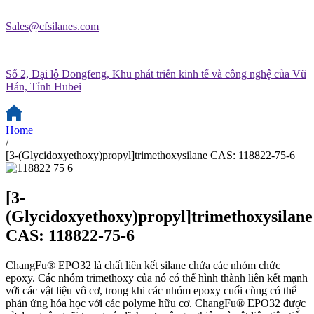
Sales@cfsilanes.com
Số 2, Đại lộ Dongfeng, Khu phát triển kinh tế và công nghệ của Vũ
Hán, Tỉnh Hubei
Home
/
[3-(Glycidoxyethoxy)propyl]trimethoxysilane CAS: 118822-75-6
[3-
(Glycidoxyethoxy)propyl]trimethoxysilane
CAS: 118822-75-6
ChangFu® EPO32 là chất liên kết silane chứa các nhóm chức
epoxy. Các nhóm trimethoxy của nó có thể hình thành liên kết mạnh
với các vật liệu vô cơ, trong khi các nhóm epoxy cuối cùng có thể
phản ứng hóa học với các polyme hữu cơ. ChangFu® EPO32 được