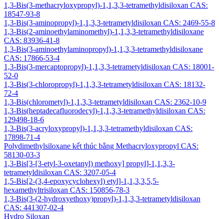
1,3-Bis(3-methacryloxypropyl)-1,1,3,3-tetramethyldisiloxan CAS:
18547-93-8
1,3-Bis(3-aminopropyl)-1,1,3,3-tetrametyldisiloxan CAS: 2469-55-8
1,3-Bis(2-aminoethylaminomethyl)-1,1,3,3-tetramethyldisiloxane
CAS: 83936-41-8
1,3-Bis(3-aminoethylaminopropyl)-1,1,3,3-tetramethyldisiloxane
CAS: 17866-53-4
1,3-Bis(3-mercaptopropyl)-1,1,3,3-tetrametyldisiloxan CAS: 18001-
52-0
1,3-Bis(3-chloropropyl)-1,1,3,3-tetrametyldisiloxan CAS: 18132-
72-4
1,3-Bis(chlorometyl)-1,1,3,3-tetrametyldisiloxan CAS: 2362-10-9
1,3-Bis(heptadecafluorodecyl)-1,1,3,3-tetramethyldisiloxan CAS:
129498-18-6
1,3-Bis(3-acryloxypropyl)-1,1,3,3-tetramethyldisiloxan CAS:
17898-71-4
Polydimethylsiloxane kết thúc bằng Methacryloxypropyl CAS:
58130-03-3
1,3-Bis[3-[3-etyl-3-oxetanyl) methoxy] propyl]-1,1,3,3-
tetrametyldisiloxan CAS: 3207-05-4
1,5-Bis[2-(3,4-epoxycyclohexyl) etyl]-1,1,3,3,5,5-
hexamethyltrisiloxan CAS: 150856-78-3
1,3-Bis(3-(2-hydroxyethoxy)propyl)-1,1,3,3-tetrametyldisiloxan
CAS: 441307-02-4
Hydro Siloxan