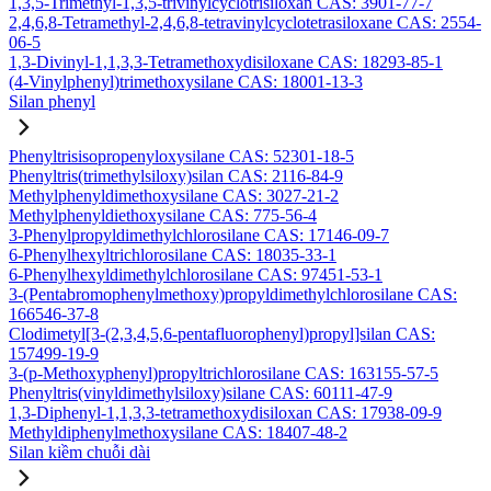
1,3,5-Trimethyl-1,3,5-trivinylcyclotrisiloxan CAS: 3901-77-7
2,4,6,8-Tetramethyl-2,4,6,8-tetravinylcyclotetrasiloxane CAS: 2554-
06-5
1,3-Divinyl-1,1,3,3-Tetramethoxydisiloxane CAS: 18293-85-1
(4-Vinylphenyl)trimethoxysilane CAS: 18001-13-3
Silan phenyl
Phenyltrisisopropenyloxysilane CAS: 52301-18-5
Phenyltris(trimethylsiloxy)silan CAS: 2116-84-9
Methylphenyldimethoxysilane CAS: 3027-21-2
Methylphenyldiethoxysilane CAS: 775-56-4
3-Phenylpropyldimethylchlorosilane CAS: 17146-09-7
6-Phenylhexyltrichlorosilane CAS: 18035-33-1
6-Phenylhexyldimethylchlorosilane CAS: 97451-53-1
3-(Pentabromophenylmethoxy)propyldimethylchlorosilane CAS:
166546-37-8
Clodimetyl[3-(2,3,4,5,6-pentafluorophenyl)propyl]silan CAS:
157499-19-9
3-(p-Methoxyphenyl)propyltrichlorosilane CAS: 163155-57-5
Phenyltris(vinyldimethylsiloxy)silane CAS: 60111-47-9
1,3-Diphenyl-1,1,3,3-tetramethoxydisiloxan CAS: 17938-09-9
Methyldiphenylmethoxysilane CAS: 18407-48-2
Silan kiềm chuỗi dài