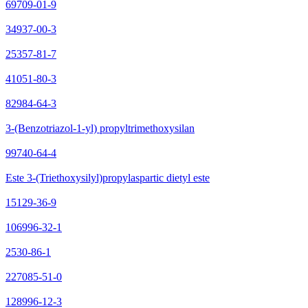
69709-01-9
34937-00-3
25357-81-7
41051-80-3
82984-64-3
3-(Benzotriazol-1-yl) propyltrimethoxysilan
99740-64-4
Este 3-(Triethoxysilyl)propylaspartic dietyl este
15129-36-9
106996-32-1
2530-86-1
227085-51-0
128996-12-3