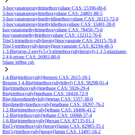
3-Isocyanatopropyltrimethoxysilane CAS: 15396-00-6
3-Isocyanatopropyltriethoxysilane CAS: 24801-88-5
3-Isocyanatopropylmethyldimethoxysilane CAS: 26115-72-0
3-Isocyanatopropylmethyldiethoxysilane CAS: 33491-28-0
Isocyanatomethyltrimethoxysilane CAS: 78450-75-6
Isocyanatomethyltriethoxysilane CAS: 132112-76-6
Tris(3-trimethoxysilylpropyl)isocyanurate CAS: 26115-70-8
Tris(3-triethoxysilylpropyl)isocyanurate CAS: 82194-46-5
1,3-Bis(prop-2-enyl)-5-(3-trimethoxysilylpropyl)-1,3,5-triazinane-
2,4,6-trione CAS: 26903-80-0
Silane lưỡng cực
1,4-Bis(triethoxysilyl)benzen CAS: 2615-18-1
Benzen 1,4-Bis(trimethoxysilylethyl) CAS: 58298-01-4
Bis(trimethoxysilyl)methane CAS: 5926-29-4
Bis(triethoxysilyl)methane CAS: 18418-72-9
Bis(chlorodimethylsilyl)metan CAS: 5357-38-0
Bis(dimethylmethoxysilyl)mathane CAS: 18297-76-2
1,2-Bis(trimethoxysilyl)ethane CAS: 18406-41-2
1,2-Bis(triethoxysilyl)ethane CAS: 16068-37-4
1,6-Bis(trimethoxysilyl)hexan CAS: 87135-01-1
Bis[3-(trimethoxysilyl)propyl]amin CAS: 82985-35-1
Bis[3-(triethoxysilyl)propyl]amin CAS: 13497-18-2