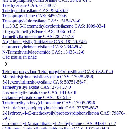
tert-Butyldiphenylchlorosilane CAS: 58479-61-1
Triethylsilane CAS: 617-86-7
Triethylchlorosilane CAS: 994-30-9
Triisopropylsilane CAS: 6459-79-6
Triisopropylchlorosilane CAS: 13154-24-0
1,1,3,3,5,5-Hexamethylcyclotrisilazane CAS: 1009-93-4
Ethynyltrimethylsilane CAS: 1066-54-2
Trimethylbromosilane CAS: 2857-97-8
N-(Trimethylsilyl)imidazole CAS: 18156-74-6
Cloromethyltrimethylsilane CAS: 2344-80-1
N-Trimethylsilylacetamide CAS: 13435-12-6
Các loại silan khác
Tetrapropoxysilane Tetrapropyl Orthosilicate CAS: 682-01-9
Methyltris(trimethylsiloxy)silan CAS: 17928-28-8
5-Hexenyltrimethoxysilane CAS: 58751-56-7
Trimethylsilyl axetat CAS: 2754-27-0
Decamethyltetrasiloxane CAS: 141-62-8
Octamethyltrisiloxane CAS: 107-51-7
Tris(trimethylsiloxy)chlorosilane CAS: 17905-99-6
Axit triethoxysilylpropylmaleamic CAS: 33525-68-7
2-Hydroxy-4-(3-triethoxysilylpropoxy)diphenylketon CAS: 79876-
59-8
Clo-dimethyl-(2-naphthalenyl-2-ethyl)silane CAS: 94847-57-7
(2-Pyrenyl-1-etyl)dimethylchlorosilane CAS: 105594-64-6