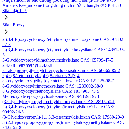
Nhựa silicon tự bảo dưỡng gốc dung môi ChangFu® SP-9730
Amide silsesquioxane trong dung dịch nước ChangFu® SP-4130
Silan đặc biệt
Silan Epoxy
2-(3,4-Epoxycyclohexyl)ethylmethyldimethoxysilane CAS: 97802-
57-8
2-(3,4-Epoxycyclohexyl)etylmethyldiethoxysilane CAS: 14857-35-
3
3-Glycidoxypropyldimethoxymethylsilane CAS: 65799-47-5
2,4,6,8-Tetramethyl-2,4,6,8-
tetrakis(propylglycidylether)cyclotetrasiloxane CAS: 60665-85-2
2,4,6,8-Tetramethyl-2,4,6,8-tetrakis[2-(3,4-
epoxycyclohexyl)ethyl]cyclotetrasiloxane CAS: 121225-98-7
8-Glycidoxyoctyltrimethoxysilane CAS: 1239602-38-0
8-Glycidoxyoctyltriethoxysilane CAS: 1814903-73-5
Methacrylate epoxy cyclosiloxane CAS: 948598-97-8
(3-Glycidyloxypropyl) methyldiethoxysilane CAS: 2897-60-1
2-(3,4-Epoxycyclohexyl)ethyltris(trimethylsiloxy)silane CAS:
90492-24-3
(3-Glycidoxypropyl)-1,1,3,3-tetrametyldisiloxan CAS: 17980-29-9
3-(2,3-epoxypropoxy)propylbis(trimethylsiloxy)methylsilane CAS:
7422-52-8