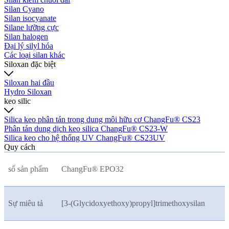
Silan Cyano
Silan isocyanate
Silane lưỡng cực
Silan halogen
Đại lý silyl hóa
Các loại silan khác
Siloxan đặc biệt
Siloxan hai đầu
Hydro Siloxan
keo silic
Silica keo phân tán trong dung môi hữu cơ ChangFu® CS23
Phân tán dung dịch keo silica ChangFu® CS23-W
Silica keo cho hệ thống UV ChangFu® CS23UV
Quy cách
số sản phẩm
ChangFu® EPO32
Sự miêu tả
[3-(Glycidoxyethoxy)propyl]trimethoxysilan