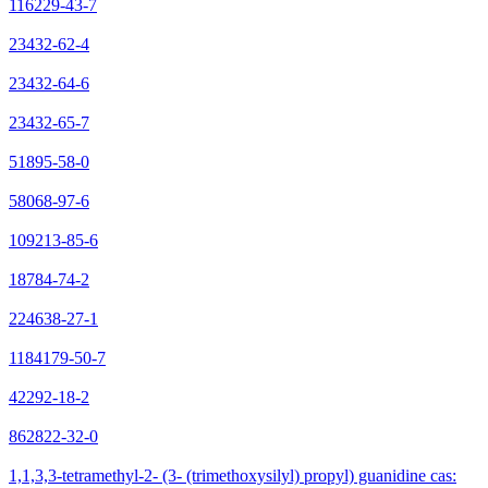
116229-43-7
23432-62-4
23432-64-6
23432-65-7
51895-58-0
58068-97-6
109213-85-6
18784-74-2
224638-27-1
1184179-50-7
42292-18-2
862822-32-0
1,1,3,3-tetramethyl-2- (3- (trimethoxysilyl) propyl) guanidine cas: