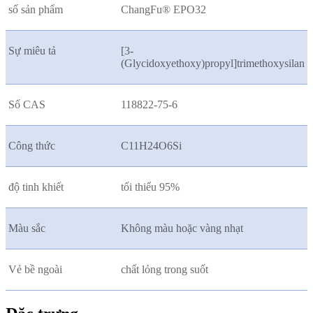
số sản phẩm
ChangFu® EPO32
Sự miêu tả
[3-
(Glycidoxyethoxy)propyl]trimethoxysilan
Số CAS
118822-75-6
Công thức
C11H24O6Si
độ tinh khiết
tối thiểu 95%
Màu sắc
Không màu hoặc vàng nhạt
Vẻ bề ngoài
chất lỏng trong suốt