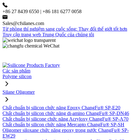
+86 27 8439 6550 | +86 181 6277 0058
Sales@cfsilanes.com
Từ phòng thí nghiệm sang cuộc sống: Thay đổi thế giới tốt hơn
Truy cập trang web Trung Quốc của chúng tôi
Các sản phẩm
Polyme silicon
Silane Oligomer
Chất chuẩn bị silicon chức năng Epoxy ChangFu® SP-E20
Chất chuẩn bị silicon chức năng di-amino ChangFu® SP-DN46
Chất chuẩn bị silicone chức năng Acryloxy ChangFu® SP-A70
Chất chuẩn bị silicon chức năng Mercapto ChangFu® SP-SH
Oligomer siloxane chức năng epoxy trong nước ChangFu® SP-
EW29