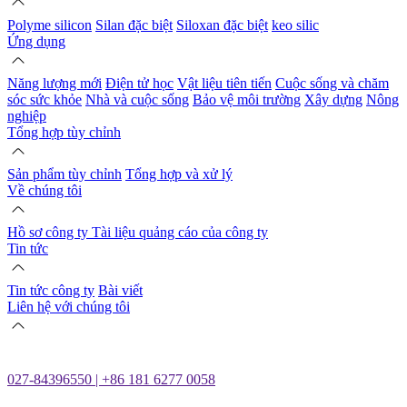
Polyme silicon
Silan đặc biệt
Siloxan đặc biệt
keo silic
Ứng dụng
Năng lượng mới
Điện tử học
Vật liệu tiên tiến
Cuộc sống và chăm
sóc sức khỏe
Nhà và cuộc sống
Bảo vệ môi trường
Xây dựng
Nông
nghiệp
Tổng hợp tùy chỉnh
Sản phẩm tùy chỉnh
Tổng hợp và xử lý
Về chúng tôi
Hồ sơ công ty
Tài liệu quảng cáo của công ty
Tin tức
Tin tức công ty
Bài viết
Liên hệ với chúng tôi
027-84396550 | +86 181 6277 0058