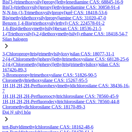
Bis[3-(trimethoxysilyl)propyl]ethylenediamine CAS: 68845-16-9
Bis[3-(triethoxysilyl)propyl]ethylenediamine CAS: 30858-91-4
N,N-bis (3-Trimethoxysilylpropyl)urê CAS: 18418-53-6
Bis(methyldiethoxysilylpropyl)amine CAS: 31020-47-0
Benzen 1,4-Bis(triethoxysilylethyl) CAS: 224578-01-2
1,6-Bis(diethoxymethylsilyl)hexan CAS: 18536-21-5
1-(Triethoxysilyl)-2-(diethoxymethylsilyl) ethane CAS: 18418-54-7
Silan halogen
3-Chloropropyltris(trimethylsilyloxy)silan CAS: 18077-31-1
2-[4-(Chloromethyl)phenyl]ethyltrimethoxysilane CAS: 68128-25-6
2-[4-(Chloromethyl)phenyl]ethyltris(trimethylsiloxy)silan CAS:
167426-89-3
3-Bromopropyltrimethoxysilane CAS: 51826-90-5
Cloromethyltriethoxysilane CAS: 15267-95-5
1H,1H,2H,2H-Perfluorohexylmethyldichlorosilane CAS: 38436-16-
7
1H,1H,2H,2H-Perfluorooctyltrichlorosilane CAS: 78560-45-9
1H,1H,2H,2H-Perfluorodecyltrichlorosilane CAS: 78560-44-8
Cloromethydichlorosilane CAS: 18170-89-3
Đại lý silyl hóa
tert-Butyldimethylchlorosilane CAS: 18162-48-6