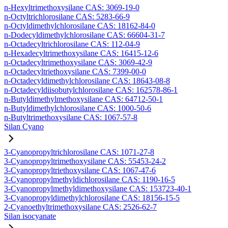
n-Hexyltrimethoxysilane CAS: 3069-19-0
n-Octyltrichlorosilane CAS: 5283-66-9
n-Octyldimethylchlorosilane CAS: 18162-84-0
n-Dodecyldimethylchlorosilane CAS: 66604-31-7
n-Octadecyltrichlorosilane CAS: 112-04-9
n-Hexadecyltrimethoxysilane CAS: 16415-12-6
n-Octadecyltrimethoxysilane CAS: 3069-42-9
n-Octadecyltriethoxysilane CAS: 7399-00-0
n-Octadecyldimethylchlorosilane CAS: 18643-08-8
n-Octadecyldiisobutylchlorosilane CAS: 162578-86-1
n-Butyldimethylmethoxysilane CAS: 64712-50-1
n-Butyldimethylchlorosilane CAS: 1000-50-6
n-Butyltrimethoxysilane CAS: 1067-57-8
Silan Cyano
3-Cyanopropyltrichlorosilane CAS: 1071-27-8
3-Cyanopropyltrimethoxysilane CAS: 55453-24-2
3-Cyanopropyltriethoxysilane CAS: 1067-47-6
3-Cyanopropylmethyldichlorosilane CAS: 1190-16-5
3-Cyanopropylmethyldimethoxysilane CAS: 153723-40-1
3-Cyanopropyldimethylchlorosilane CAS: 18156-15-5
2-Cyanoethyltrimethoxysilane CAS: 2526-62-7
Silan isocyanate