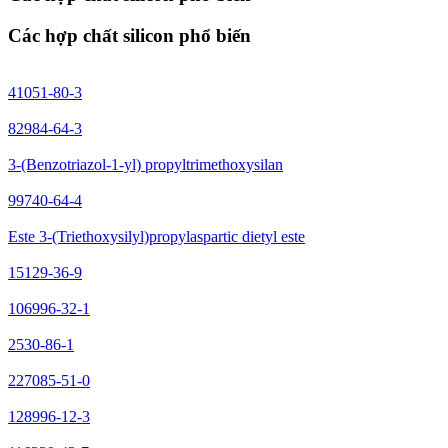
Các hợp chất silicon phổ biến
41051-80-3
82984-64-3
3-(Benzotriazol-1-yl) propyltrimethoxysilan
99740-64-4
Este 3-(Triethoxysilyl)propylaspartic dietyl este
15129-36-9
106996-32-1
2530-86-1
227085-51-0
128996-12-3