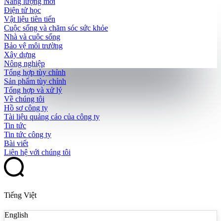
Năng lượng mới
Điện tử học
Vật liệu tiên tiến
Cuộc sống và chăm sóc sức khỏe
Nhà và cuộc sống
Bảo vệ môi trường
Xây dựng
Nông nghiệp
Tổng hợp tùy chỉnh
Sản phẩm tùy chỉnh
Tổng hợp và xử lý
Về chúng tôi
Hồ sơ công ty
Tài liệu quảng cáo của công ty
Tin tức
Tin tức công ty
Bài viết
Liên hệ với chúng tôi
Tiếng Việt
English