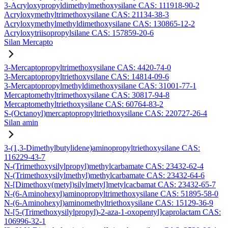
3-Acryloxypropyldimethylmethoxysilane CAS: 111918-90-2
Acryloxymethyltrimethoxysilane CAS: 21134-38-3
Acryloxymethylmethyldimethoxysilane CAS: 130865-12-2
Acryloxytriisopropylsilane CAS: 157859-20-6
Silan Mercapto
3-Mercaptopropyltrimethoxysilane CAS: 4420-74-0
3-Mercaptopropyltriethoxysilane CAS: 14814-09-6
3-Mercaptopropylmethyldimethoxysilane CAS: 31001-77-1
Mercaptomethyltrimethoxysilane CAS: 30817-94-8
Mercaptomethyltriethoxysilane CAS: 60764-83-2
S-(Octanoyl)mercaptopropyltriethoxysilane CAS: 220727-26-4
Silan amin
3-(1,3-Dimethylbutylidene)aminopropyltriethoxysilane CAS:
116229-43-7
N-(Trimethoxysilylpropyl)methylcarbamate CAS: 23432-62-4
N-(Trimethoxysilylmethyl)methylcarbamate CAS: 23432-64-6
N-[Dimethoxy(metyl)silylmetyl]metylcacbamat CAS: 23432-65-7
N-(6-Aminohexyl)aminopropyltrimethoxysilane CAS: 51895-58-0
N-(6-Aminohexyl)aminomethyltriethoxysilane CAS: 15129-36-9
N-[5-(Trimethoxysilylpropyl)-2-aza-1-oxopentyl]caprolactam CAS:
106996-32-1