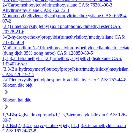
2-(Carbomethoxy)ethyltrimethoxysilane CAS: 76301-00-3
Allyltrimethylsilane CAS: 762-72-1
Monometyl (ethylene glycol) propyltrimethoxysilane CAS: 65994-
07-2
(2-(Trimethoxysilyl)ethyl) axit photphonic, dimethyl ester CAS:
20728-21-6
3-(2-hydroxyethoxy)propylbis(trimethylsiloxy)methylsilane CAS:
23785-50-4
Muối trisodium N-(Trimethoxysilylpropyl)ethylenediamine triacetate
(dung dịch 35% trong nước) CAS: 128850-89-5
1,1,3,3-Tetramethyl-1-[2-(trimethoxysilyl)ethyl]disiloxane CAS:
137407-65-9
[3,3-Bis(hydroxymetyl)butoxy]propylbis(trimethylsiloxy)metylsilan
CAS: 4262-92-4
2-(Triethoxysilyl)ethylphosphonic aciddiethylester CAS: 757-44-8
Siloxan đặc biệt
Siloxan hai đầu
1,3-Bis(3-glycidoxypropyl)-1,1,3,3-tetrametyldisiloxan CAS: 126-
80-7
1,3-Bis[2-(3,4-epoxycyclohexyl)etyl]-1,1,3,3-tetramethyldisiloxan
CAS: 18724-32-8