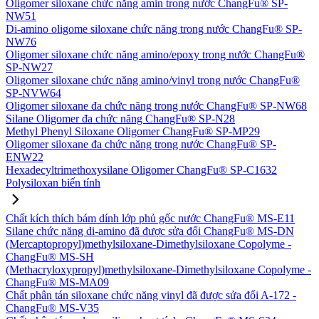
Oligomer siloxane chức năng amin trong nước ChangFu® SP-
NW51
Di-amino oligome siloxane chức năng trong nước ChangFu® SP-
NW76
Oligomer siloxane chức năng amino/epoxy trong nước ChangFu®
SP-NW27
Oligomer siloxane chức năng amino/vinyl trong nước ChangFu®
SP-NVW64
Oligomer siloxane đa chức năng trong nước ChangFu® SP-NW68
Silane Oligomer đa chức năng ChangFu® SP-N28
Methyl Phenyl Siloxane Oligomer ChangFu® SP-MP29
Oligomer siloxane đa chức năng trong nước ChangFu® SP-
ENW22
Hexadecyltrimethoxysilane Oligomer ChangFu® SP-C1632
Polysiloxan biến tính
Chất kích thích bám dính lớp phủ gốc nước ChangFu® MS-E11
Silane chức năng di-amino đã được sửa đổi ChangFu® MS-DN
(Mercaptopropyl)methylsiloxane-Dimethylsiloxane Copolyme -
ChangFu® MS-SH
(Methacryloxypropyl)methylsiloxane-Dimethylsiloxane Copolyme -
ChangFu® MS-MA09
Chất phân tán siloxane chức năng vinyl đã được sửa đổi A-172 -
ChangFu® MS-V35