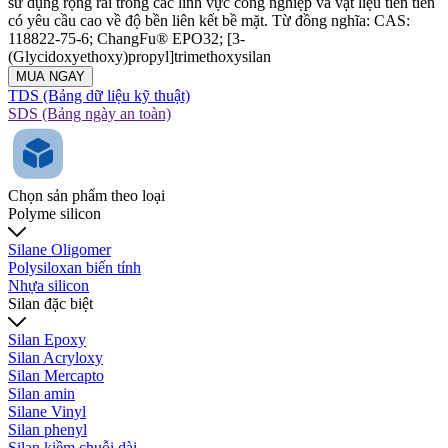
sử dụng rộng rãi trong các lĩnh vực công nghiệp và vật liệu tiên tiến
có yêu cầu cao về độ bền liên kết bề mặt. Từ đồng nghĩa: CAS:
118822-75-6; ChangFu® EPO32; [3-
(Glycidoxyethoxy)propyl]trimethoxysilan
MUA NGAY
TDS (Bảng dữ liệu kỹ thuật)
SDS (Bảng ngày an toàn)
Chọn sản phẩm theo loại
Polyme silicon
Silane Oligomer
Polysiloxan biến tính
Nhựa silicon
Silan đặc biệt
Silan Epoxy
Silan Acryloxy
Silan Mercapto
Silan amin
Silane Vinyl
Silan phenyl
Silan kiềm chuỗi dài