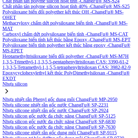
Chất phân tán polyme silicon hoạt tính -ChangFu® MS-S24
Chất phân tán polyme silicon hoạt tính 40% -ChangFu® MS-S25
Polysiloxane biến đổi polyether kết thúc OH -ChangFu® MS-
OHET
Methacryloxy chấm dứt polysiloxane biến tính -ChangFu® MS-
MAT
Carboxyl chấm dứt polysiloxane biến tính -ChangFu® MS-CAT
Polysiloxane biến tính kết thúc bằng Epoxy -ChangFu® MS-EPT
Polysiloxane biến tính polyether kết thúc bằng epoxy -ChangFu®
MS-EPET
Heptamethyltrisiloxane biến đổi polyether -ChangFu® MS-M7H
1,3,5-Trimethyl-1,1,3,5,5-pentaphenyltrisiloxan CAS: 3390-61-2
1,3,3,5-Tetramethyl-1,1,5,5-tetraphenyltrisiloxan CAS: 3982-82-9
Epoxycyclohexylethyl kết thúc PolyDimethylsiloxan -ChangFu®
EXDT
Nhựa silicon
Nhựa nhiệt rắn Phenyl gốc dung môi ChangFu® MP-2950
Nhựa silicone nhiệt rắn gốc nước ChangFu® SP-2231
Nhựa silicone nhiệt rắn gốc nước ChangFu® SP-2924
Nhựa silicon gốc nước đa chức năng ChangFu® SP-5125
Nhựa silicon gốc nước đa chức năng ChangFu® SP-6830
Nhựa silicon gốc nước đa chức năng ChangFu® SP-7630
Nhựa silicone nhiệt rắn gốc dung môi ChangFu® SP-9115