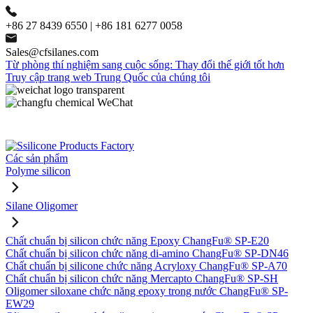
+86 27 8439 6550 | +86 181 6277 0058
Sales@cfsilanes.com
Từ phòng thí nghiệm sang cuộc sống: Thay đổi thế giới tốt hơn
Truy cập trang web Trung Quốc của chúng tôi
Các sản phẩm
Polyme silicon
Silane Oligomer
Chất chuẩn bị silicon chức năng Epoxy ChangFu® SP-E20
Chất chuẩn bị silicon chức năng di-amino ChangFu® SP-DN46
Chất chuẩn bị silicone chức năng Acryloxy ChangFu® SP-A70
Chất chuẩn bị silicon chức năng Mercapto ChangFu® SP-SH
Oligomer siloxane chức năng epoxy trong nước ChangFu® SP-
EW29