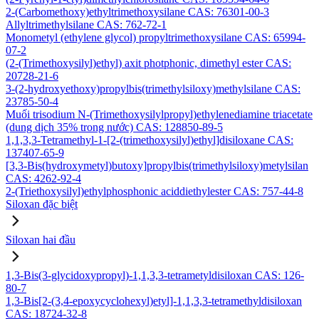
2-(Carbomethoxy)ethyltrimethoxysilane CAS: 76301-00-3
Allyltrimethylsilane CAS: 762-72-1
Monometyl (ethylene glycol) propyltrimethoxysilane CAS: 65994-
07-2
(2-(Trimethoxysilyl)ethyl) axit photphonic, dimethyl ester CAS:
20728-21-6
3-(2-hydroxyethoxy)propylbis(trimethylsiloxy)methylsilane CAS:
23785-50-4
Muối trisodium N-(Trimethoxysilylpropyl)ethylenediamine triacetate
(dung dịch 35% trong nước) CAS: 128850-89-5
1,1,3,3-Tetramethyl-1-[2-(trimethoxysilyl)ethyl]disiloxane CAS:
137407-65-9
[3,3-Bis(hydroxymetyl)butoxy]propylbis(trimethylsiloxy)metylsilan
CAS: 4262-92-4
2-(Triethoxysilyl)ethylphosphonic aciddiethylester CAS: 757-44-8
Siloxan đặc biệt
Siloxan hai đầu
1,3-Bis(3-glycidoxypropyl)-1,1,3,3-tetrametyldisiloxan CAS: 126-
80-7
1,3-Bis[2-(3,4-epoxycyclohexyl)etyl]-1,1,3,3-tetramethyldisiloxan
CAS: 18724-32-8