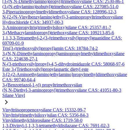
[3-(N,N-Dimethylamino)propyl]trimethoxysilane CAS: 2530-86-1
(3-(N-ethylamino)isobutyl)trimethoxysilane CAS: 227085-51-0
3-Piperazinopropylmethyldimethoxysilane CAS: 128996-12-3
N-[2-(N-Vinylbenzylamino)ethyl]-3-aminopropyltrimethoxysilane
Hydrochloride CAS: 34937-00-3
3-Aminopropyltris(trimethylsiloxy)silane CAS: 25357-81-7
3-(Methacrylamidopropyl)triethoxysilane CAS: 109213-85-6
1,1,3,3-Tetramethyl-2-(3-(trimethoxysilyl)propyl)guanidine CAS:
69709-01-9
Tris[3-(triethoxysilyl)propyl]amin CAS: 18784-74-2
3-(N,N-Dimethylaminopropyl)aminopropylmethyldimethoxysilane
CAS: 224638-27-1
N-(3-triethoxysilylpropyl)-4,5-dihydroimidazole CAS: 58068-97-6
Este 3-(Triethoxysilyl)propylaspartic dietyl este
3-[2-(2-Aminoethylamino)ethylamino]propylmethyldimethoxysilane
CAS: 99740-64-4
3-(Benzotriazol-1-yl) propyltrimethoxysilan
(N,N-Diethyl-3-aminopropyl)trimethoxysilane CAS: 41051-80-3
Silane Vinyl
Vinyltriisopropenoxysilane CAS: 15332-99-7
Vinyltris(trimethylsiloxy)silan CAS: 5356-84-3
Vinyldimethylchlorosilane CAS: 1719-58-0
1,3-Divinyl-1,1,3,3-tetramethyldisilazane CAS: 7691-02-3