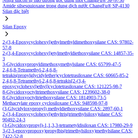
Nhựa silicon tự bảo dưỡng gốc dung môi ChangFu® SP-9730
Amide silsesquioxane trong dung dịch nước ChangFu® SP-4130
Silan đặc biệt
Silan Epoxy
2-(3,4-Epoxycyclohexyl)ethylmethyldimethoxysilane CAS: 97802-
57-8
2-(3,4-Epoxycyclohexyl)etylmethyldiethoxysilane CAS: 14857-35-
3
3-Glycidoxypropyldimethoxymethylsilane CAS: 65799-47-5
2,4,6,8-Tetramethyl-2,4,6,8-
tetrakis(propylglycidylether)cyclotetrasiloxane CAS: 60665-85-2
2,4,6,8-Tetramethyl-2,4,6,8-tetrakis[2-(3,4-
epoxycyclohexyl)ethyl]cyclotetrasiloxane CAS: 121225-98-7
8-Glycidoxyoctyltrimethoxysilane CAS: 1239602-38-0
8-Glycidoxyoctyltriethoxysilane CAS: 1814903-73-5
Methacrylate epoxy cyclosiloxane CAS: 948598-97-8
(3-Glycidyloxypropyl) methyldiethoxysilane CAS: 2897-60-1
2-(3,4-Epoxycyclohexyl)ethyltris(trimethylsiloxy)silane CAS:
90492-24-3
(3-Glycidoxypropyl)-1,1,3,3-tetrametyldisiloxan CAS: 17980-29-9
3-(2,3-epoxypropoxy)propylbis(trimethylsiloxy)methylsilane CAS:
7422-52-8