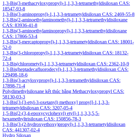
1,3-Bis(3-methacryloxypropyl)-1,1,3,3-tetramethyldisiloxan CAS:
18547-93-8
1,3-Bis(3-aminopropyl)-1,1,3,3-tetrametyldisiloxan CAS: 2469-55-8
1,3-Bis(2-aminoethylaminomethyl)-1,1,3,3-tetramethyldisiloxane
CAS: 83936-41-8
1,3-Bis(3-aminoethylaminopropyl)-1,1,3,3-tetramethyldisiloxane
CAS: 17866-53-4
1,3-Bis(3-mercaptopropyl)-1,1,3,3-tetrametyldisiloxan CAS: 18001-
52-0
1,3-Bis(3-chloropropyl)-1,1,3,3-tetrametyldisiloxan CAS: 18132-
72-4
1,3-Bis(chlorometyl)-1,1,3,3-tetrametyldisiloxan CAS: 2362-10-9
1,3-Bis(heptadecafluorodecyl)-1,1,3,3-tetramethyldisiloxan CAS:
129498-18-6
1,3-Bis(3-acryloxypropyl)-1,1,3,3-tetramethyldisiloxan CAS:
17898-71-4
Polydimethylsiloxane kết thúc bằng Methacryloxypropyl CAS:
58130-03-3
1,3-Bis[3-[3-etyl-3-oxetanyl) methoxy] propyl]-1,1,3,3-
tetrametyldisiloxan CAS: 3207-05-4
1,5-Bis[2-(3,4-epoxycyclohexyl) etyl]-1,1,3,3,5,5-
hexamethyltrisiloxan CAS: 150856-78-3
1,3-Bis(3-(2-hydroxyethoxy)propyl)-1,1,3,3-tetrametyldisiloxan
CAS: 441307-02-4
Hydro Siloxan