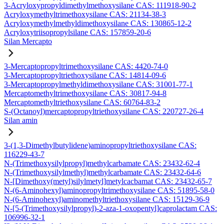
3-Acryloxypropyldimethylmethoxysilane CAS: 111918-90-2
Acryloxymethyltrimethoxysilane CAS: 21134-38-3
Acryloxymethylmethyldimethoxysilane CAS: 130865-12-2
Acryloxytriisopropylsilane CAS: 157859-20-6
Silan Mercapto
3-Mercaptopropyltrimethoxysilane CAS: 4420-74-0
3-Mercaptopropyltriethoxysilane CAS: 14814-09-6
3-Mercaptopropylmethyldimethoxysilane CAS: 31001-77-1
Mercaptomethyltrimethoxysilane CAS: 30817-94-8
Mercaptomethyltriethoxysilane CAS: 60764-83-2
S-(Octanoyl)mercaptopropyltriethoxysilane CAS: 220727-26-4
Silan amin
3-(1,3-Dimethylbutylidene)aminopropyltriethoxysilane CAS:
116229-43-7
N-(Trimethoxysilylpropyl)methylcarbamate CAS: 23432-62-4
N-(Trimethoxysilylmethyl)methylcarbamate CAS: 23432-64-6
N-[Dimethoxy(metyl)silylmetyl]metylcacbamat CAS: 23432-65-7
N-(6-Aminohexyl)aminopropyltrimethoxysilane CAS: 51895-58-0
N-(6-Aminohexyl)aminomethyltriethoxysilane CAS: 15129-36-9
N-[5-(Trimethoxysilylpropyl)-2-aza-1-oxopentyl]caprolactam CAS:
106996-32-1