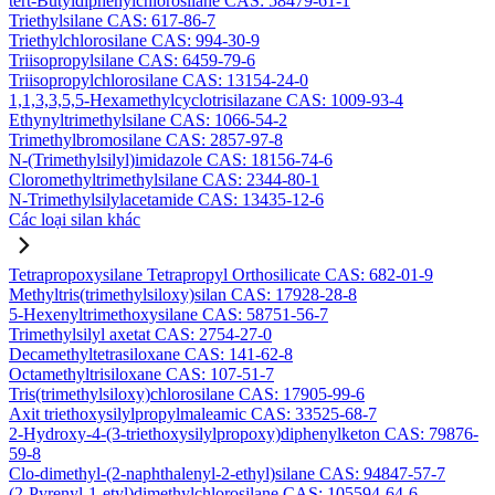
tert-Butyldiphenylchlorosilane CAS: 58479-61-1
Triethylsilane CAS: 617-86-7
Triethylchlorosilane CAS: 994-30-9
Triisopropylsilane CAS: 6459-79-6
Triisopropylchlorosilane CAS: 13154-24-0
1,1,3,3,5,5-Hexamethylcyclotrisilazane CAS: 1009-93-4
Ethynyltrimethylsilane CAS: 1066-54-2
Trimethylbromosilane CAS: 2857-97-8
N-(Trimethylsilyl)imidazole CAS: 18156-74-6
Cloromethyltrimethylsilane CAS: 2344-80-1
N-Trimethylsilylacetamide CAS: 13435-12-6
Các loại silan khác
Tetrapropoxysilane Tetrapropyl Orthosilicate CAS: 682-01-9
Methyltris(trimethylsiloxy)silan CAS: 17928-28-8
5-Hexenyltrimethoxysilane CAS: 58751-56-7
Trimethylsilyl axetat CAS: 2754-27-0
Decamethyltetrasiloxane CAS: 141-62-8
Octamethyltrisiloxane CAS: 107-51-7
Tris(trimethylsiloxy)chlorosilane CAS: 17905-99-6
Axit triethoxysilylpropylmaleamic CAS: 33525-68-7
2-Hydroxy-4-(3-triethoxysilylpropoxy)diphenylketon CAS: 79876-
59-8
Clo-dimethyl-(2-naphthalenyl-2-ethyl)silane CAS: 94847-57-7
(2-Pyrenyl-1-etyl)dimethylchlorosilane CAS: 105594-64-6