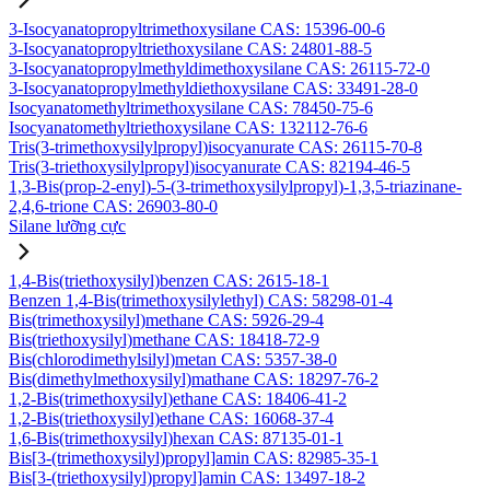
3-Isocyanatopropyltrimethoxysilane CAS: 15396-00-6
3-Isocyanatopropyltriethoxysilane CAS: 24801-88-5
3-Isocyanatopropylmethyldimethoxysilane CAS: 26115-72-0
3-Isocyanatopropylmethyldiethoxysilane CAS: 33491-28-0
Isocyanatomethyltrimethoxysilane CAS: 78450-75-6
Isocyanatomethyltriethoxysilane CAS: 132112-76-6
Tris(3-trimethoxysilylpropyl)isocyanurate CAS: 26115-70-8
Tris(3-triethoxysilylpropyl)isocyanurate CAS: 82194-46-5
1,3-Bis(prop-2-enyl)-5-(3-trimethoxysilylpropyl)-1,3,5-triazinane-
2,4,6-trione CAS: 26903-80-0
Silane lưỡng cực
1,4-Bis(triethoxysilyl)benzen CAS: 2615-18-1
Benzen 1,4-Bis(trimethoxysilylethyl) CAS: 58298-01-4
Bis(trimethoxysilyl)methane CAS: 5926-29-4
Bis(triethoxysilyl)methane CAS: 18418-72-9
Bis(chlorodimethylsilyl)metan CAS: 5357-38-0
Bis(dimethylmethoxysilyl)mathane CAS: 18297-76-2
1,2-Bis(trimethoxysilyl)ethane CAS: 18406-41-2
1,2-Bis(triethoxysilyl)ethane CAS: 16068-37-4
1,6-Bis(trimethoxysilyl)hexan CAS: 87135-01-1
Bis[3-(trimethoxysilyl)propyl]amin CAS: 82985-35-1
Bis[3-(triethoxysilyl)propyl]amin CAS: 13497-18-2