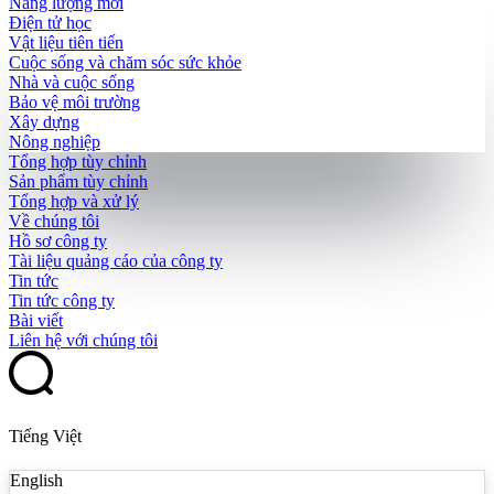
Năng lượng mới
Điện tử học
Vật liệu tiên tiến
Cuộc sống và chăm sóc sức khỏe
Nhà và cuộc sống
Bảo vệ môi trường
Xây dựng
Nông nghiệp
Tổng hợp tùy chỉnh
Sản phẩm tùy chỉnh
Tổng hợp và xử lý
Về chúng tôi
Hồ sơ công ty
Tài liệu quảng cáo của công ty
Tin tức
Tin tức công ty
Bài viết
Liên hệ với chúng tôi
Tiếng Việt
English