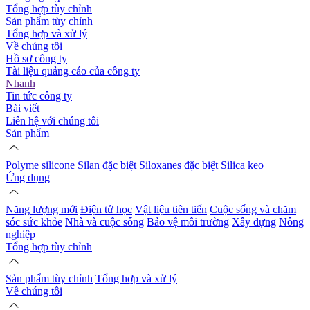
Tổng hợp tùy chỉnh
Sản phẩm tùy chỉnh
Tổng hợp và xử lý
Về chúng tôi
Hồ sơ công ty
Tài liệu quảng cáo của công ty
Nhanh
Tin tức công ty
Bài viết
Liên hệ với chúng tôi
Sản phẩm
Polyme silicone
Silan đặc biệt
Siloxanes đặc biệt
Silica keo
Ứng dụng
Năng lượng mới
Điện tử học
Vật liệu tiên tiến
Cuộc sống và chăm
sóc sức khỏe
Nhà và cuộc sống
Bảo vệ môi trường
Xây dựng
Nông
nghiệp
Tổng hợp tùy chỉnh
Sản phẩm tùy chỉnh
Tổng hợp và xử lý
Về chúng tôi