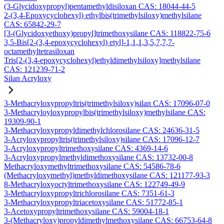
(3-Glycidoxypropyl)pentamethyldisiloxan CAS: 18044-44-5
2-(3,4-Epoxycyclohexyl) ethylbis(trimethylsiloxy)methylsilane
CAS: 65842-29-7
[3-(Glycidoxyethoxy)propyl]trimethoxysilane CAS: 118822-75-6
3,5-Bis[2-(3,4-epoxycyclohexyl) etyl]-1,1,1,3,5,7,7,7-
octamethyltetrasiloxan
Tris[2-(3,4-epoxycyclohexyl)ethyldimethylsiloxy]methylsilane
CAS: 121239-71-2
Silan Acryloxy
3-Methacryloxypropyltris(trimethylsiloxy)silan CAS: 17096-07-0
3-Methacryloyloxypropylbis(trimethylsiloxy)methylsilane CAS:
19309-90-1
3-Methacryloxypropyldimethylchlorosilane CAS: 24636-31-5
3-Acryloxypropyltris(trimethylsiloxy)silane CAS: 17096-12-7
3-Acryloxypropyltrimethoxysilane CAS: 4369-14-6
3-Acryloxypropylmethyldimethoxysilane CAS: 13732-00-8
Methacryloxymethyltrimethoxysilane CAS: 54586-78-6
(Methacryloxymethyl)methyldimethoxysilane CAS: 121177-93-3
8-Methacryloxyoctyltrimethoxysilane CAS: 122749-49-9
3-Methacryloxypropyltrichlorosilane CAS: 7351-61-3
3-Methacryloxypropyltriacetoxysilane CAS: 51772-85-1
3-Acetoxypropyltrimethoxysilane CAS: 59004-18-1
3-(Methacryloxy)propyldimethylmethoxysilane CAS: 66753-64-8