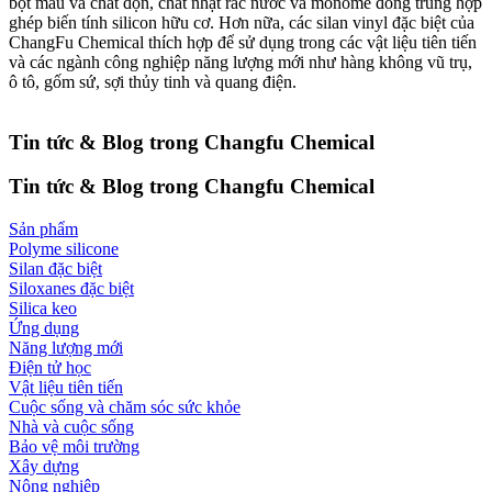
bột màu và chất độn, chất nhặt rác nước và monome đồng trùng hợp
ghép biến tính silicon hữu cơ. Hơn nữa, các silan vinyl đặc biệt của
ChangFu Chemical thích hợp để sử dụng trong các vật liệu tiên tiến
và các ngành công nghiệp năng lượng mới như hàng không vũ trụ,
ô tô, gốm sứ, sợi thủy tinh và quang điện.
Tin tức & Blog trong Changfu Chemical
Tin tức & Blog trong Changfu Chemical
Sản phẩm
Polyme silicone
Silan đặc biệt
Siloxanes đặc biệt
Silica keo
Ứng dụng
Năng lượng mới
Điện tử học
Vật liệu tiên tiến
Cuộc sống và chăm sóc sức khỏe
Nhà và cuộc sống
Bảo vệ môi trường
Xây dựng
Nông nghiệp