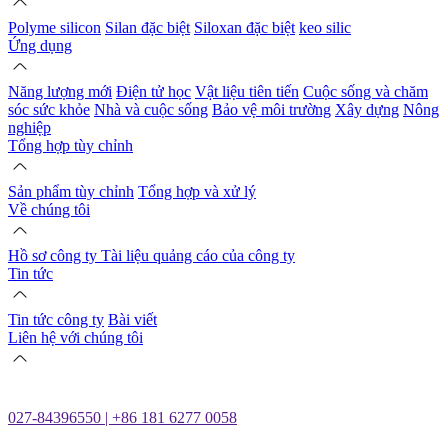
Polyme silicon
Silan đặc biệt
Siloxan đặc biệt
keo silic
Ứng dụng
Năng lượng mới
Điện tử học
Vật liệu tiên tiến
Cuộc sống và chăm
sóc sức khỏe
Nhà và cuộc sống
Bảo vệ môi trường
Xây dựng
Nông
nghiệp
Tổng hợp tùy chỉnh
Sản phẩm tùy chỉnh
Tổng hợp và xử lý
Về chúng tôi
Hồ sơ công ty
Tài liệu quảng cáo của công ty
Tin tức
Tin tức công ty
Bài viết
Liên hệ với chúng tôi
027-84396550 | +86 181 6277 0058