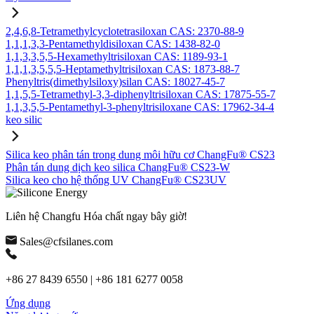
2,4,6,8-Tetramethylcyclotetrasiloxan CAS: 2370-88-9
1,1,1,3,3-Pentamethyldisiloxan CAS: 1438-82-0
1,1,3,3,5,5-Hexamethyltrisiloxan CAS: 1189-93-1
1,1,1,3,5,5,5-Heptamethyltrisiloxan CAS: 1873-88-7
Phenyltris(dimethylsiloxy)silan CAS: 18027-45-7
1,1,5,5-Tetramethyl-3,3-diphenyltrisiloxan CAS: 17875-55-7
1,1,3,5,5-Pentamethyl-3-phenyltrisiloxane CAS: 17962-34-4
keo silic
Silica keo phân tán trong dung môi hữu cơ ChangFu® CS23
Phân tán dung dịch keo silica ChangFu® CS23-W
Silica keo cho hệ thống UV ChangFu® CS23UV
Liên hệ Changfu Hóa chất ngay bây giờ!
Sales@cfsilanes.com
+86 27 8439 6550 | +86 181 6277 0058
Ứng dụng