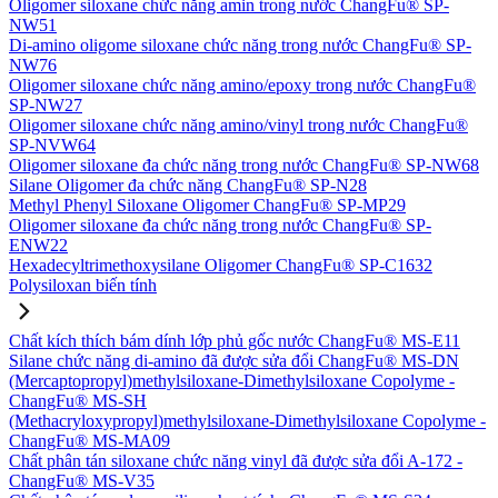
Oligomer siloxane chức năng amin trong nước ChangFu® SP-
NW51
Di-amino oligome siloxane chức năng trong nước ChangFu® SP-
NW76
Oligomer siloxane chức năng amino/epoxy trong nước ChangFu®
SP-NW27
Oligomer siloxane chức năng amino/vinyl trong nước ChangFu®
SP-NVW64
Oligomer siloxane đa chức năng trong nước ChangFu® SP-NW68
Silane Oligomer đa chức năng ChangFu® SP-N28
Methyl Phenyl Siloxane Oligomer ChangFu® SP-MP29
Oligomer siloxane đa chức năng trong nước ChangFu® SP-
ENW22
Hexadecyltrimethoxysilane Oligomer ChangFu® SP-C1632
Polysiloxan biến tính
Chất kích thích bám dính lớp phủ gốc nước ChangFu® MS-E11
Silane chức năng di-amino đã được sửa đổi ChangFu® MS-DN
(Mercaptopropyl)methylsiloxane-Dimethylsiloxane Copolyme -
ChangFu® MS-SH
(Methacryloxypropyl)methylsiloxane-Dimethylsiloxane Copolyme -
ChangFu® MS-MA09
Chất phân tán siloxane chức năng vinyl đã được sửa đổi A-172 -
ChangFu® MS-V35