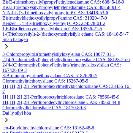
Bis[3-(trimethoxysilyl)propyl]ethylenediamine CAS: 68845-16-9
Bis[3-(triethoxysilyl)propyl]ethylenediamine CAS: 30858-91-4
N,N-bis (3-Trimethoxysilylpropyl)urê CAS: 18418-53-6
Bis(methyldiethoxysilylpropyl)amine CAS: 31020-47-0
Benzen 1,4-Bis(triethoxysilylethyl) CAS: 224578-01-2
1,6-Bis(diethoxymethylsilyl)hexan CAS: 18536-21-5
1-(Triethoxysilyl)-2-(diethoxymethylsilyl) ethane CAS: 18418-54-7
Silan halogen
3-Chloropropyltris(trimethylsilyloxy)silan CAS: 18077-31-1
2-[4-(Chloromethyl)phenyl]ethyltrimethoxysilane CAS: 68128-25-6
2-[4-(Chloromethyl)phenyl]ethyltris(trimethylsiloxy)silan CAS:
167426-89-3
3-Bromopropyltrimethoxysilane CAS: 51826-90-5
Cloromethyltriethoxysilane CAS: 15267-95-5
1H,1H,2H,2H-Perfluorohexylmethyldichlorosilane CAS: 38436-16-
7
1H,1H,2H,2H-Perfluorooctyltrichlorosilane CAS: 78560-45-9
1H,1H,2H,2H-Perfluorodecyltrichlorosilane CAS: 78560-44-8
Cloromethydichlorosilane CAS: 18170-89-3
Đại lý silyl hóa
tert-Butyldimethylchlorosilane CAS: 18162-48-6