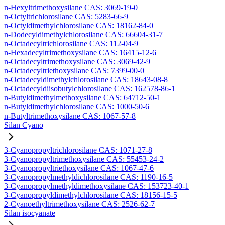
n-Hexyltrimethoxysilane CAS: 3069-19-0
n-Octyltrichlorosilane CAS: 5283-66-9
n-Octyldimethylchlorosilane CAS: 18162-84-0
n-Dodecyldimethylchlorosilane CAS: 66604-31-7
n-Octadecyltrichlorosilane CAS: 112-04-9
n-Hexadecyltrimethoxysilane CAS: 16415-12-6
n-Octadecyltrimethoxysilane CAS: 3069-42-9
n-Octadecyltriethoxysilane CAS: 7399-00-0
n-Octadecyldimethylchlorosilane CAS: 18643-08-8
n-Octadecyldiisobutylchlorosilane CAS: 162578-86-1
n-Butyldimethylmethoxysilane CAS: 64712-50-1
n-Butyldimethylchlorosilane CAS: 1000-50-6
n-Butyltrimethoxysilane CAS: 1067-57-8
Silan Cyano
3-Cyanopropyltrichlorosilane CAS: 1071-27-8
3-Cyanopropyltrimethoxysilane CAS: 55453-24-2
3-Cyanopropyltriethoxysilane CAS: 1067-47-6
3-Cyanopropylmethyldichlorosilane CAS: 1190-16-5
3-Cyanopropylmethyldimethoxysilane CAS: 153723-40-1
3-Cyanopropyldimethylchlorosilane CAS: 18156-15-5
2-Cyanoethyltrimethoxysilane CAS: 2526-62-7
Silan isocyanate