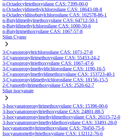
n-Octadecyltriethoxysilane CAS: 7399-00-0
n-Octadecyldimethylchlorosilane CAS: 18643-08-8
n-Octadecyldiisobutylchlorosilane CAS: 162578-86-1
n-Butyldimethylmethoxysilane CAS: 64712-50-1
n-Butyldimethylchlorosilane CAS: 1000-50-6
n-Butyltrimethoxysilane CAS: 1067-57-8
Silan Cyano
3-Cyanopropyltrichlorosilane CAS: 1071-27-8
3-Cyanopropyltrimethoxysilane CAS: 55453-24-2
3-Cyanopropyltriethoxysilane CAS: 1067-47-6
3-Cyanopropylmethyldichlorosilane CAS: 1190-16-5
3-Cyanopropylmethyldimethoxysilane CAS: 153723-40-1
3-Cyanopropyldimethylchlorosilane CAS: 18156-15-5
2-Cyanoethyltrimethoxysilane CAS: 2526-62-7
Silan isocyanate
3-Isocyanatopropyltrimethoxysilane CAS: 15396-00-6
3-Isocyanatopropyltriethoxysilane CAS: 24801-88-5
3-Isocyanatopropylmethyldimethoxysilane CAS: 26115-72-0
3-Isocyanatopropylmethyldiethoxysilane CAS: 33491-28-0
Isocyanatomethyltrimethoxysilane CAS: 78450-75-6
Isocyanatomethyltriethoxysilane CAS: 132112-76-6