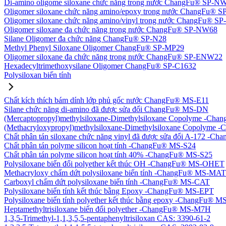
Di-amino oligome siloxane chức năng trong nước ChangFu® SP-N
Oligomer siloxane chức năng amino/epoxy trong nước ChangFu® 
Oligomer siloxane chức năng amino/vinyl trong nước ChangFu® 
Oligomer siloxane đa chức năng trong nước ChangFu® SP-NW68
Silane Oligomer đa chức năng ChangFu® SP-N28
Methyl Phenyl Siloxane Oligomer ChangFu® SP-MP29
Oligomer siloxane đa chức năng trong nước ChangFu® SP-ENW22
Hexadecyltrimethoxysilane Oligomer ChangFu® SP-C1632
Polysiloxan biến tính
Chất kích thích bám dính lớp phủ gốc nước ChangFu® MS-E11
Silane chức năng di-amino đã được sửa đổi ChangFu® MS-DN
(Mercaptopropyl)methylsiloxane-Dimethylsiloxane Copolyme -Ch
(Methacryloxypropyl)methylsiloxane-Dimethylsiloxane Copolym
Chất phân tán siloxane chức năng vinyl đã được sửa đổi A-172 -
Chất phân tán polyme silicon hoạt tính -ChangFu® MS-S24
Chất phân tán polyme silicon hoạt tính 40% -ChangFu® MS-S25
Polysiloxane biến đổi polyether kết thúc OH -ChangFu® MS-OHET
Methacryloxy chấm dứt polysiloxane biến tính -ChangFu® MS-MAT
Carboxyl chấm dứt polysiloxane biến tính -ChangFu® MS-CAT
Polysiloxane biến tính kết thúc bằng Epoxy -ChangFu® MS-EPT
Polysiloxane biến tính polyether kết thúc bằng epoxy -ChangFu® 
Heptamethyltrisiloxane biến đổi polyether -ChangFu® MS-M7H
1,3,5-Trimethyl-1,1,3,5,5-pentaphenyltrisiloxan CAS: 3390-61-2