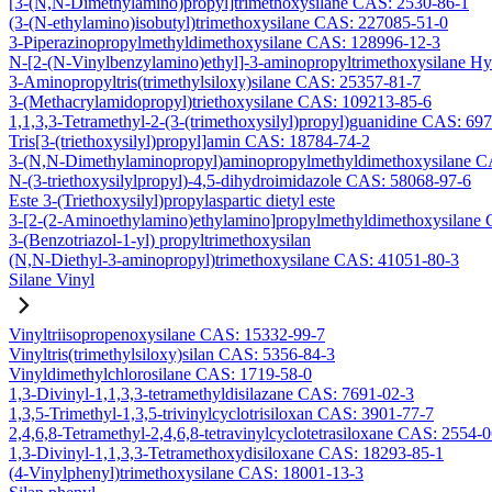
[3-(N,N-Dimethylamino)propyl]trimethoxysilane CAS: 2530-86-1
(3-(N-ethylamino)isobutyl)trimethoxysilane CAS: 227085-51-0
3-Piperazinopropylmethyldimethoxysilane CAS: 128996-12-3
N-[2-(N-Vinylbenzylamino)ethyl]-3-aminopropyltrimethoxysilane H
3-Aminopropyltris(trimethylsiloxy)silane CAS: 25357-81-7
3-(Methacrylamidopropyl)triethoxysilane CAS: 109213-85-6
1,1,3,3-Tetramethyl-2-(3-(trimethoxysilyl)propyl)guanidine CAS: 69
Tris[3-(triethoxysilyl)propyl]amin CAS: 18784-74-2
3-(N,N-Dimethylaminopropyl)aminopropylmethyldimethoxysilane C
N-(3-triethoxysilylpropyl)-4,5-dihydroimidazole CAS: 58068-97-6
Este 3-(Triethoxysilyl)propylaspartic dietyl este
3-[2-(2-Aminoethylamino)ethylamino]propylmethyldimethoxysilane
3-(Benzotriazol-1-yl) propyltrimethoxysilan
(N,N-Diethyl-3-aminopropyl)trimethoxysilane CAS: 41051-80-3
Silane Vinyl
Vinyltriisopropenoxysilane CAS: 15332-99-7
Vinyltris(trimethylsiloxy)silan CAS: 5356-84-3
Vinyldimethylchlorosilane CAS: 1719-58-0
1,3-Divinyl-1,1,3,3-tetramethyldisilazane CAS: 7691-02-3
1,3,5-Trimethyl-1,3,5-trivinylcyclotrisiloxan CAS: 3901-77-7
2,4,6,8-Tetramethyl-2,4,6,8-tetravinylcyclotetrasiloxane CAS: 2554-
1,3-Divinyl-1,1,3,3-Tetramethoxydisiloxane CAS: 18293-85-1
(4-Vinylphenyl)trimethoxysilane CAS: 18001-13-3