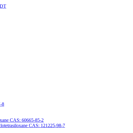
XDT
7-8
iloxane CAS: 60665-85-2
yclotetrasiloxane CAS: 121225-98-7