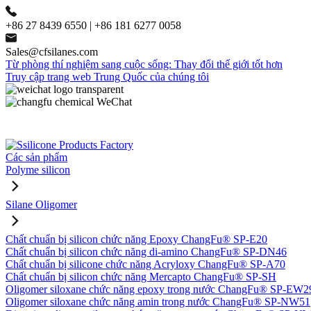
+86 27 8439 6550 | +86 181 6277 0058
Sales@cfsilanes.com
Từ phòng thí nghiệm sang cuộc sống: Thay đổi thế giới tốt hơn
Truy cập trang web Trung Quốc của chúng tôi
Các sản phẩm
Polyme silicon
Silane Oligomer
Chất chuẩn bị silicon chức năng Epoxy ChangFu® SP-E20
Chất chuẩn bị silicon chức năng di-amino ChangFu® SP-DN46
Chất chuẩn bị silicone chức năng Acryloxy ChangFu® SP-A70
Chất chuẩn bị silicon chức năng Mercapto ChangFu® SP-SH
Oligomer siloxane chức năng epoxy trong nước ChangFu® SP-EW2
Oligomer siloxane chức năng amin trong nước ChangFu® SP-NW51