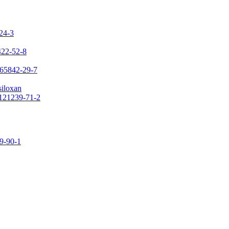
-24-3
422-52-8
 65842-29-7
siloxan
 121239-71-2
09-90-1