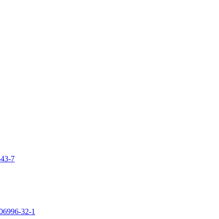
-43-7
106996-32-1