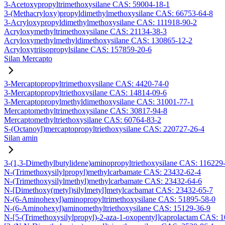
3-Acetoxypropyltrimethoxysilane CAS: 59004-18-1
3-(Methacryloxy)propyldimethylmethoxysilane CAS: 66753-64-8
3-Acryloxypropyldimethylmethoxysilane CAS: 111918-90-2
Acryloxymethyltrimethoxysilane CAS: 21134-38-3
Acryloxymethylmethyldimethoxysilane CAS: 130865-12-2
Acryloxytriisopropylsilane CAS: 157859-20-6
Silan Mercapto
3-Mercaptopropyltrimethoxysilane CAS: 4420-74-0
3-Mercaptopropyltriethoxysilane CAS: 14814-09-6
3-Mercaptopropylmethyldimethoxysilane CAS: 31001-77-1
Mercaptomethyltrimethoxysilane CAS: 30817-94-8
Mercaptomethyltriethoxysilane CAS: 60764-83-2
S-(Octanoyl)mercaptopropyltriethoxysilane CAS: 220727-26-4
Silan amin
3-(1,3-Dimethylbutylidene)aminopropyltriethoxysilane CAS: 116229
N-(Trimethoxysilylpropyl)methylcarbamate CAS: 23432-62-4
N-(Trimethoxysilylmethyl)methylcarbamate CAS: 23432-64-6
N-[Dimethoxy(metyl)silylmetyl]metylcacbamat CAS: 23432-65-7
N-(6-Aminohexyl)aminopropyltrimethoxysilane CAS: 51895-58-0
N-(6-Aminohexyl)aminomethyltriethoxysilane CAS: 15129-36-9
N-[5-(Trimethoxysilylpropyl)-2-aza-1-oxopentyl]caprolactam CAS: 