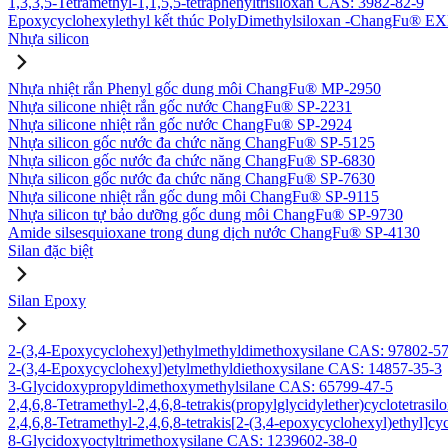
1,3,3,5-Tetramethyl-1,1,5,5-tetraphenyltrisiloxan CAS: 3982-82-9
Epoxycyclohexylethyl kết thúc PolyDimethylsiloxan -ChangFu® E
Nhựa silicon
Nhựa nhiệt rắn Phenyl gốc dung môi ChangFu® MP-2950
Nhựa silicone nhiệt rắn gốc nước ChangFu® SP-2231
Nhựa silicone nhiệt rắn gốc nước ChangFu® SP-2924
Nhựa silicon gốc nước đa chức năng ChangFu® SP-5125
Nhựa silicon gốc nước đa chức năng ChangFu® SP-6830
Nhựa silicon gốc nước đa chức năng ChangFu® SP-7630
Nhựa silicone nhiệt rắn gốc dung môi ChangFu® SP-9115
Nhựa silicon tự bảo dưỡng gốc dung môi ChangFu® SP-9730
Amide silsesquioxane trong dung dịch nước ChangFu® SP-4130
Silan đặc biệt
Silan Epoxy
2-(3,4-Epoxycyclohexyl)ethylmethyldimethoxysilane CAS: 97802-5
2-(3,4-Epoxycyclohexyl)etylmethyldiethoxysilane CAS: 14857-35-3
3-Glycidoxypropyldimethoxymethylsilane CAS: 65799-47-5
2,4,6,8-Tetramethyl-2,4,6,8-tetrakis(propylglycidylether)cyclotetras
2,4,6,8-Tetramethyl-2,4,6,8-tetrakis[2-(3,4-epoxycyclohexyl)ethyl]c
8-Glycidoxyoctyltrimethoxysilane CAS: 1239602-38-0