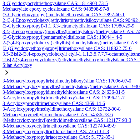
8-Glycidoxyoctyltriethoxysilane CAS: 1814903-73-5
Methacrylate epoxy cyclosiloxane CAS: 948598-97-8
(3-Glycidyloxypropyl) methyldiethoxysilane CAS: 2897-60-1
2-(3,4-Epoxycyclohexyl)ethyltris(trimethylsiloxy)silane CAS: 90492
(3-Glycidoxypropyl)-1,1,3,3-tetrametyldisiloxan CAS: 17980-29-9
3-(2,3-epoxypropoxy)propylbis(trimethylsiloxy)methylsilane CAS: 7
(3-Glycidoxypropyl)pentamethyldisiloxan CAS: 18044-44-5
2-(3,4-Epoxycyclohexyl) ethylbis(trimethylsiloxy)methylsilane CAS:
[3-(Glycidoxyethoxy)propyl]trimethoxysilane CAS: 118822-75-6
3,5-Bis[2-(3,4-epoxycyclohexyl) etyl]-1,1,1,3,5,7,7,7-octamethyltetra
Tris[2-(3,4-epoxycyclohexyl)ethyldimethylsiloxy]methylsilane CAS:
Silan Acryloxy
3-Methacryloxypropyltris(trimethylsiloxy)silan CAS: 17096-07-0
3-Methacryloyloxypropylbis(trimethylsiloxy)methylsilane CAS: 193
3-Methacryloxypropyldimethylchlorosilane CAS: 24636-31-5
3-Acryloxypropyltris(trimethylsiloxy)silane CAS: 17096-12-7
3-Acryloxypropyltrimethoxysilane CAS: 4369-14-6
3-Acryloxypropylmethyldimethoxysilane CAS: 13732-00-8
Methacryloxymethyltrimethoxysilane CAS: 54586-78-6
(Methacryloxymethyl)methyldimethoxysilane CAS: 121177-93-3
8-Methacryloxyoctyltrimethoxysilane CAS: 122749-49-9
3-Methacryloxypropyltrichlorosilane CAS: 7351-61-3
3-Methacryloxypropyltriacetoxysilane CAS: 51772-85-1