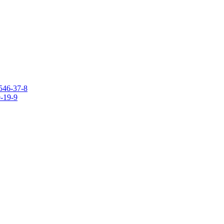
546-37-8
9-19-9