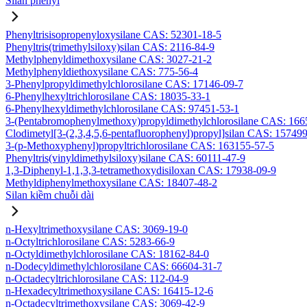
Silan phenyl
Phenyltrisisopropenyloxysilane CAS: 52301-18-5
Phenyltris(trimethylsiloxy)silan CAS: 2116-84-9
Methylphenyldimethoxysilane CAS: 3027-21-2
Methylphenyldiethoxysilane CAS: 775-56-4
3-Phenylpropyldimethylchlorosilane CAS: 17146-09-7
6-Phenylhexyltrichlorosilane CAS: 18035-33-1
6-Phenylhexyldimethylchlorosilane CAS: 97451-53-1
3-(Pentabromophenylmethoxy)propyldimethylchlorosilane CAS: 166
Clodimetyl[3-(2,3,4,5,6-pentafluorophenyl)propyl]silan CAS: 15749
3-(p-Methoxyphenyl)propyltrichlorosilane CAS: 163155-57-5
Phenyltris(vinyldimethylsiloxy)silane CAS: 60111-47-9
1,3-Diphenyl-1,1,3,3-tetramethoxydisiloxan CAS: 17938-09-9
Methyldiphenylmethoxysilane CAS: 18407-48-2
Silan kiềm chuỗi dài
n-Hexyltrimethoxysilane CAS: 3069-19-0
n-Octyltrichlorosilane CAS: 5283-66-9
n-Octyldimethylchlorosilane CAS: 18162-84-0
n-Dodecyldimethylchlorosilane CAS: 66604-31-7
n-Octadecyltrichlorosilane CAS: 112-04-9
n-Hexadecyltrimethoxysilane CAS: 16415-12-6
n-Octadecyltrimethoxysilane CAS: 3069-42-9