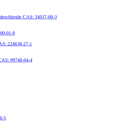
ydrochloride CAS: 34937-00-3
709-01-9
AS: 224638-27-1
 CAS: 99740-64-4
06-5