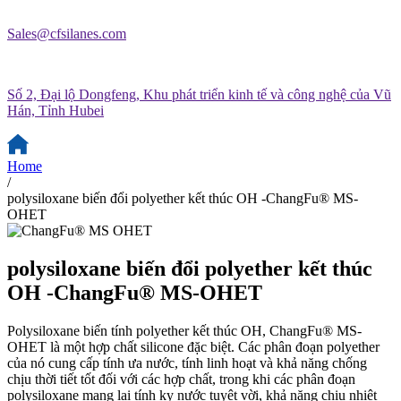
Sales@cfsilanes.com
Số 2, Đại lộ Dongfeng, Khu phát triển kinh tế và công nghệ của Vũ
Hán, Tỉnh Hubei
Home
/
polysiloxane biến đổi polyether kết thúc OH -ChangFu® MS-
OHET
polysiloxane biến đổi polyether kết thúc
OH -ChangFu® MS-OHET
Polysiloxane biến tính polyether kết thúc OH, ChangFu® MS-
OHET là một hợp chất silicone đặc biệt. Các phân đoạn polyether
của nó cung cấp tính ưa nước, tính linh hoạt và khả năng chống
chịu thời tiết tốt đối với các hợp chất, trong khi các phân đoạn
polysiloxane mang lại tính kỵ nước tuyệt vời, khả năng chịu nhiệt