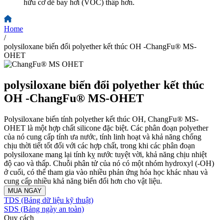
hữu cơ dễ bay hơi (VOC) thấp hơn.
Home
/
polysiloxane biến đổi polyether kết thúc OH -ChangFu® MS-
OHET
polysiloxane biến đổi polyether kết thúc
OH -ChangFu® MS-OHET
Polysiloxane biến tính polyether kết thúc OH, ChangFu® MS-
OHET là một hợp chất silicone đặc biệt. Các phân đoạn polyether
của nó cung cấp tính ưa nước, tính linh hoạt và khả năng chống
chịu thời tiết tốt đối với các hợp chất, trong khi các phân đoạn
polysiloxane mang lại tính kỵ nước tuyệt vời, khả năng chịu nhiệt
độ cao và thấp. Chuỗi phân tử của nó có một nhóm hydroxyl (-OH)
ở cuối, có thể tham gia vào nhiều phản ứng hóa học khác nhau và
cung cấp nhiều khả năng biến đổi hơn cho vật liệu.
MUA NGAY
TDS (Bảng dữ liệu kỹ thuật)
SDS (Bảng ngày an toàn)
Quy cách