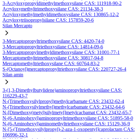
3-Acryloxypropyldimethylmethoxysilane CAS: 111918-90-2
Acryloxymethyltrimethoxysilane CAS: 21134-38-3
Acryloxymethylmethyldimethoxysilane CAS: 130865-12-2
Acryloxytriisopropylsilane CAS: 157859-20-6
Silan Mercapto
3-Mercaptopropyltrimethoxysilane CAS: 4420-74-0
3-Mercaptopropyltriethoxysilane CAS: 14814-09-6
3-Mercaptopropylmethyldimethoxysilane CAS: 31001-77-1
Mercaptomethyltrimethoxysilane CAS: 30817-94-8
Mercaptomethyltriethoxysilane CAS: 60764-83-2
S-(Octanoyl)mercaptopropyltriethoxysilane CAS: 220727-26-4
Silan amin
3-(1,3-Dimethylbutylidene)aminopropyltriethoxysilane CAS:
116229-43-7
N-(Trimethoxysilylpropyl)methylcarbamate CAS: 23432-62-4
N-(Trimethoxysilylmethyl)methylcarbamate CAS: 23432-64-6
N-[Dimethoxy(metyl)silylmetyl]metylcacbamat CAS: 23432-65-7
N-(6-Aminohexyl)aminopropyltrimethoxysilane CAS: 51895-58-0
N-(6-Aminohexyl)aminomethyltriethoxysilane CAS: 15129-36-9
N-[5-(Trimethoxysilylpropyl)-2-aza-1-oxopentyl]caprolactam CAS:
106996-32-1