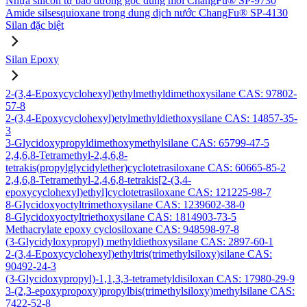
Nhựa silicon tự bảo dưỡng gốc dung môi ChangFu® SP-9730
Amide silsesquioxane trong dung dịch nước ChangFu® SP-4130
Silan đặc biệt
Silan Epoxy
2-(3,4-Epoxycyclohexyl)ethylmethyldimethoxysilane CAS: 97802-
57-8
2-(3,4-Epoxycyclohexyl)etylmethyldiethoxysilane CAS: 14857-35-
3
3-Glycidoxypropyldimethoxymethylsilane CAS: 65799-47-5
2,4,6,8-Tetramethyl-2,4,6,8-
tetrakis(propylglycidylether)cyclotetrasiloxane CAS: 60665-85-2
2,4,6,8-Tetramethyl-2,4,6,8-tetrakis[2-(3,4-
epoxycyclohexyl)ethyl]cyclotetrasiloxane CAS: 121225-98-7
8-Glycidoxyoctyltrimethoxysilane CAS: 1239602-38-0
8-Glycidoxyoctyltriethoxysilane CAS: 1814903-73-5
Methacrylate epoxy cyclosiloxane CAS: 948598-97-8
(3-Glycidyloxypropyl) methyldiethoxysilane CAS: 2897-60-1
2-(3,4-Epoxycyclohexyl)ethyltris(trimethylsiloxy)silane CAS:
90492-24-3
(3-Glycidoxypropyl)-1,1,3,3-tetrametyldisiloxan CAS: 17980-29-9
3-(2,3-epoxypropoxy)propylbis(trimethylsiloxy)methylsilane CAS:
7422-52-8