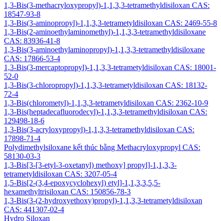
1,3-Bis(3-methacryloxypropyl)-1,1,3,3-tetramethyldisiloxan CAS:
18547-93-8
1,3-Bis(3-aminopropyl)-1,1,3,3-tetrametyldisiloxan CAS: 2469-55-8
1,3-Bis(2-aminoethylaminomethyl)-1,1,3,3-tetramethyldisiloxane
CAS: 83936-41-8
1,3-Bis(3-aminoethylaminopropyl)-1,1,3,3-tetramethyldisiloxane
CAS: 17866-53-4
1,3-Bis(3-mercaptopropyl)-1,1,3,3-tetrametyldisiloxan CAS: 18001-
52-0
1,3-Bis(3-chloropropyl)-1,1,3,3-tetrametyldisiloxan CAS: 18132-
72-4
1,3-Bis(chlorometyl)-1,1,3,3-tetrametyldisiloxan CAS: 2362-10-9
1,3-Bis(heptadecafluorodecyl)-1,1,3,3-tetramethyldisiloxan CAS:
129498-18-6
1,3-Bis(3-acryloxypropyl)-1,1,3,3-tetramethyldisiloxan CAS:
17898-71-4
Polydimethylsiloxane kết thúc bằng Methacryloxypropyl CAS:
58130-03-3
1,3-Bis[3-[3-etyl-3-oxetanyl) methoxy] propyl]-1,1,3,3-
tetrametyldisiloxan CAS: 3207-05-4
1,5-Bis[2-(3,4-epoxycyclohexyl) etyl]-1,1,3,3,5,5-
hexamethyltrisiloxan CAS: 150856-78-3
1,3-Bis(3-(2-hydroxyethoxy)propyl)-1,1,3,3-tetrametyldisiloxan
CAS: 441307-02-4
Hydro Siloxan