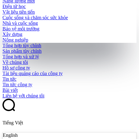
Năng lượng mới
Điện tử học
Vật liệu tiên tiến
Cuộc sống và chăm sóc sức khỏe
Nhà và cuộc sống
Bảo vệ môi trường
Xây dựng
Nông nghiệp
Tổng hợp tùy chỉnh
Sản phẩm tùy chỉnh
Tổng hợp và xử lý
Về chúng tôi
Hồ sơ công ty
Tài liệu quảng cáo của công ty
Tin tức
Tin tức công ty
Bài viết
Liên hệ với chúng tôi
Tiếng Việt
English