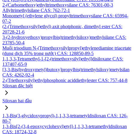
2-(Carbomethoxy)ethyltrimethoxysilane CAS: 76301-00-3
Allyltrimethylsilane CAS: 762-72-1
Monometyl (ethylene glycol) propyltrimethoxysilane CAS: 65994-
07-2
(2-(Trimethoxysilyl)ethyl) axit photphonic, dimethyl ester CAS:
20728-21-6
3-(2-hydroxyethoxy)propylbis(trimethylsiloxy)methylsilane CAS:
23785-50-4
Muối trisodium N-(Trimethoxysilylpropyl)ethylenediamine triacetate
(dung dịch 35% trong nước) CAS: 128850-89-5
1,1,3,3-Tetramethyl-1-[2-(trimethoxysilyl)ethyl]disiloxane CAS:
137407-65-9
[3,3-Bis(hydroxymetyl)butoxy]propylbis(trimethylsiloxy)metylsilan
CAS: 4262-92-4
2-(Triethoxysilyl)ethylphosphonic aciddiethylester CAS: 757-44-8
Siloxan đặc biệt
Siloxan hai đầu
1,3-Bis(3-glycidoxypropyl)-1,1,3,3-tetrametyldisiloxan CAS: 126-
80-7
1,3-Bis[2-(3,4-epoxycyclohexyl)etyl]-1,1,3,3-tetramethyldisiloxan
CAS: 18724-32-8