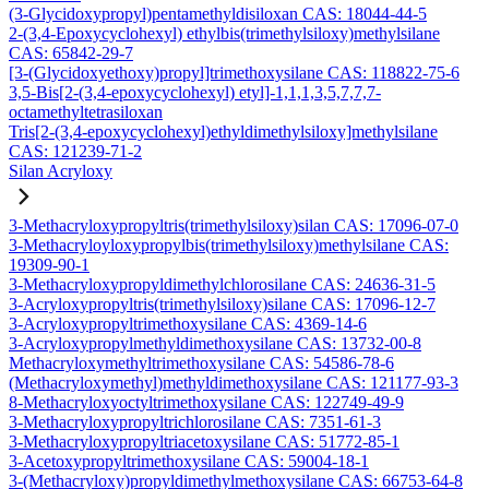
(3-Glycidoxypropyl)pentamethyldisiloxan CAS: 18044-44-5
2-(3,4-Epoxycyclohexyl) ethylbis(trimethylsiloxy)methylsilane
CAS: 65842-29-7
[3-(Glycidoxyethoxy)propyl]trimethoxysilane CAS: 118822-75-6
3,5-Bis[2-(3,4-epoxycyclohexyl) etyl]-1,1,1,3,5,7,7,7-
octamethyltetrasiloxan
Tris[2-(3,4-epoxycyclohexyl)ethyldimethylsiloxy]methylsilane
CAS: 121239-71-2
Silan Acryloxy
3-Methacryloxypropyltris(trimethylsiloxy)silan CAS: 17096-07-0
3-Methacryloyloxypropylbis(trimethylsiloxy)methylsilane CAS:
19309-90-1
3-Methacryloxypropyldimethylchlorosilane CAS: 24636-31-5
3-Acryloxypropyltris(trimethylsiloxy)silane CAS: 17096-12-7
3-Acryloxypropyltrimethoxysilane CAS: 4369-14-6
3-Acryloxypropylmethyldimethoxysilane CAS: 13732-00-8
Methacryloxymethyltrimethoxysilane CAS: 54586-78-6
(Methacryloxymethyl)methyldimethoxysilane CAS: 121177-93-3
8-Methacryloxyoctyltrimethoxysilane CAS: 122749-49-9
3-Methacryloxypropyltrichlorosilane CAS: 7351-61-3
3-Methacryloxypropyltriacetoxysilane CAS: 51772-85-1
3-Acetoxypropyltrimethoxysilane CAS: 59004-18-1
3-(Methacryloxy)propyldimethylmethoxysilane CAS: 66753-64-8