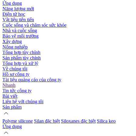
Ứng dụng
Năng lượng mới
Điện tử học
Vật liệu tiên tiến
Cuộc sống và chăm sóc sức khỏe
Nhà và cuộc sống
Bảo vệ môi trường
Xây dựng
Nông nghiệp
Tổng hợp tùy chỉnh
Sản phẩm tùy chỉnh
Tổng hợp và xử lý
Về chúng tôi
Hồ sơ công ty
Tài liệu quảng cáo của công ty
Nhanh
Tin tức công ty
Bài viết
Liên hệ với chúng tôi
Sản phẩm
Polyme silicone
Silan đặc biệt
Siloxanes đặc biệt
Silica keo
Ứng dụng