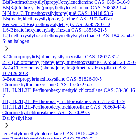
Bis[3-(trimethoxysilyl)propyl]ethylenediamine CAS: 68845-16-9
Bis[3-(triethoxysilyl)propyl]ethylenediamine CAS: 30858-91-4
N,N-bis (3-Trimethoxysilylpropyl)urê CAS: 18418-53-6
Bis(methyldiethoxysilylpropyl)amine CAS: 31020-47-0
Benzen 1,4-Bis(triethoxysilylethyl) CAS: 224578-01-2
1,6-Bis(diethoxymethylsilyl)hexan CAS: 18536-21-5
1-(Triethoxysilyl)-2-(diethoxymethylsilyl) ethane CAS: 18418-54-7
Silan halogen
3-Chloropropyltris(trimethylsilyloxy)silan CAS: 18077-31-1
2-[4-(Chloromethyl)phenyl]ethyltrimethoxysilane CAS: 68128-25-6
2-[4-(Chloromethyl)phenyl]ethyltris(trimethylsiloxy)silan CAS:
167426-89-3
3-Bromopropyltrimethoxysilane CAS: 51826-90-5
Cloromethyltriethoxysilane CAS: 15267-95-5
1H,1H,2H,2H-Perfluorohexylmethyldichlorosilane CAS: 38436-16-
7
1H,1H,2H,2H-Perfluorooctyltrichlorosilane CAS: 78560-45-9
1H,1H,2H,2H-Perfluorodecyltrichlorosilane CAS: 78560-44-8
Cloromethydichlorosilane CAS: 18170-89-3
Đại lý silyl hóa
tert-Butyldimethylchlorosilane CAS: 18162-48-6