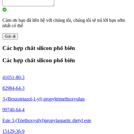
Cảm ơn bạn đã liên hệ với chúng tôi, chúng tôi sẽ trả lời bạn sớm
nhất có thể
Gửi đi
Các hợp chất silicon phổ biến
Các hợp chất silicon phổ biến
41051-80-3
82984-64-3
3-(Benzotriazol-1-yl) propyltrimethoxysilan
99740-64-4
Este 3-(Triethoxysilyl)propylaspartic dietyl este
15129-36-9