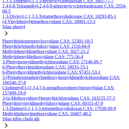
1,3,5-Trimethyl-1,3,5-trivinylcyclotrisiloxan CAS: 3901-77-7
2,4,6,8-Tetramethyl-2,4,6,8-tetravinylcyclotetrasiloxane CAS: 2554-
06-5
1,3-Divinyl-1,1,3,3-Tetramethoxydisiloxane CAS: 18293-85-1
(4-Vinylphenyl)trimethoxysilane CAS: 18001-13-3
Silan phenyl
Phenyltrisisopropenyloxysilane CAS: 52301-18-5
Phenyltris(trimethylsiloxy)silan CAS: 2116-84-9
Methylphenyldimethoxysilane CAS: 3027-21-2
Methylphenyldiethoxysilane CAS: 775-56-4
3-Phenylpropyldimethylchlorosilane CAS: 17146-09-7
6-Phenylhexyltrichlorosilane CAS: 18035-33-1
6-Phenylhexyldimethylchlorosilane CAS: 97451-53-1
3-(Pentabromophenylmethoxy)propyldimethylchlorosilane CAS:
166546-37-8
Clodimetyl[3-(2,3,4,5,6-pentafluorophenyl)propyl]silan CAS:
157499-19-9
3-(p-Methoxyphenyl)propyltrichlorosilane CAS: 163155-57-5
Phenyltris(vinyldimethylsiloxy)silane CAS: 60111-47-9
1,3-Diphenyl-1,1,3,3-tetramethoxydisiloxan CAS: 17938-09-9
Methyldiphenylmethoxysilane CAS: 18407-48-2
Silan kiềm chuỗi dài