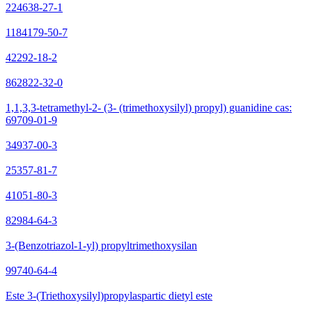
224638-27-1
1184179-50-7
42292-18-2
862822-32-0
1,1,3,3-tetramethyl-2- (3- (trimethoxysilyl) propyl) guanidine cas:
69709-01-9
34937-00-3
25357-81-7
41051-80-3
82984-64-3
3-(Benzotriazol-1-yl) propyltrimethoxysilan
99740-64-4
Este 3-(Triethoxysilyl)propylaspartic dietyl este