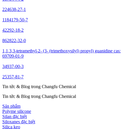
224638-27-1
1184179-50-7
42292-18-2
862822-32-0
1,1,3,3-tetramethyl-2- (3- (trimethoxysilyl) propyl) guanidine cas:
69709-01-9
34937-00-3
25357-81-7
Tin tức & Blog trong Changfu Chemical
Tin tức & Blog trong Changfu Chemical
Sản phẩm
Polyme silicone
Silan đặc biệt
Siloxanes đặc biệt
Silica keo