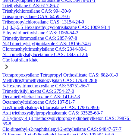
tert-Butyldiphenylchlorosilane CAS: 58479-61-1
Triethylsilane CAS: 617-86-7
Triethylchlorosilane CAS: 994-30-9
Triisopropylsilane CAS: 6459-79-6
Triisopropylchlorosilane CAS: 13154-24-0
1,1,3,3,5,5-Hexamethylcyclotrisilazane CAS: 1009-93-4
Ethynyltrimethylsilane CAS: 1066-54-2
Trimethylbromosilane CAS: 2857-97-8
N-(Trimethylsilyl)imidazole CAS: 18156-74-6
Cloromethyltrimethylsilane CAS: 2344-80-1
N-Trimethylsilylacetamide CAS: 13435-12-6
Các loại silan khác
Tetrapropoxysilane Tetrapropyl Orthosilicate CAS: 682-01-9
Methyltris(trimethylsiloxy)silan CAS: 17928-28-8
5-Hexenyltrimethoxysilane CAS: 58751-56-7
Trimethylsilyl axetat CAS: 2754-27-0
Decamethyltetrasiloxane CAS: 141-62-8
Octamethyltrisiloxane CAS: 107-51-7
Tris(trimethylsiloxy)chlorosilane CAS: 17905-99-6
Axit triethoxysilylpropylmaleamic CAS: 33525-68-7
2-Hydroxy-4-(3-triethoxysilylpropoxy)diphenylketon CAS: 79876-
59-8
Clo-dimethyl-(2-naphthalenyl-2-ethyl)silane CAS: 94847-57-7
(2-Pyrenyl-1-etyl)dimethylchlorosilane CAS: 105594-64-6