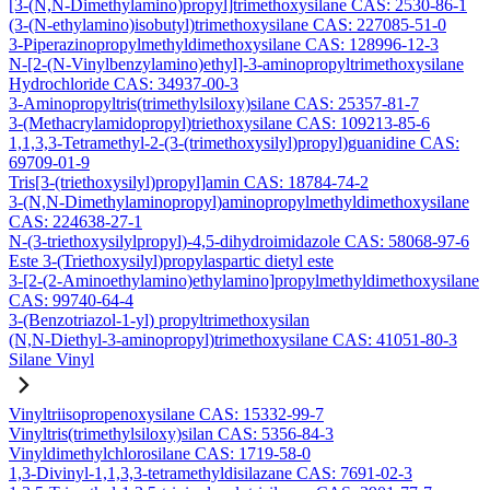
[3-(N,N-Dimethylamino)propyl]trimethoxysilane CAS: 2530-86-1
(3-(N-ethylamino)isobutyl)trimethoxysilane CAS: 227085-51-0
3-Piperazinopropylmethyldimethoxysilane CAS: 128996-12-3
N-[2-(N-Vinylbenzylamino)ethyl]-3-aminopropyltrimethoxysilane
Hydrochloride CAS: 34937-00-3
3-Aminopropyltris(trimethylsiloxy)silane CAS: 25357-81-7
3-(Methacrylamidopropyl)triethoxysilane CAS: 109213-85-6
1,1,3,3-Tetramethyl-2-(3-(trimethoxysilyl)propyl)guanidine CAS:
69709-01-9
Tris[3-(triethoxysilyl)propyl]amin CAS: 18784-74-2
3-(N,N-Dimethylaminopropyl)aminopropylmethyldimethoxysilane
CAS: 224638-27-1
N-(3-triethoxysilylpropyl)-4,5-dihydroimidazole CAS: 58068-97-6
Este 3-(Triethoxysilyl)propylaspartic dietyl este
3-[2-(2-Aminoethylamino)ethylamino]propylmethyldimethoxysilane
CAS: 99740-64-4
3-(Benzotriazol-1-yl) propyltrimethoxysilan
(N,N-Diethyl-3-aminopropyl)trimethoxysilane CAS: 41051-80-3
Silane Vinyl
Vinyltriisopropenoxysilane CAS: 15332-99-7
Vinyltris(trimethylsiloxy)silan CAS: 5356-84-3
Vinyldimethylchlorosilane CAS: 1719-58-0
1,3-Divinyl-1,1,3,3-tetramethyldisilazane CAS: 7691-02-3