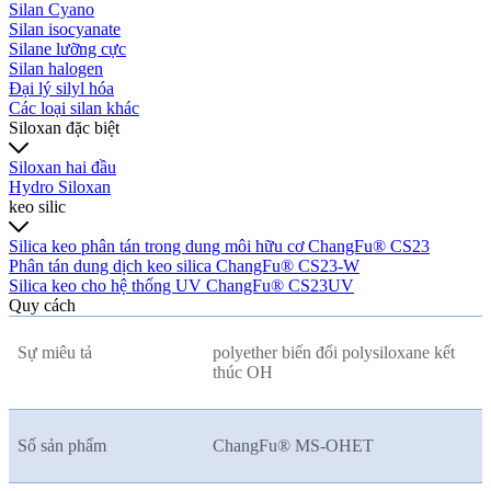
Silan Cyano
Silan isocyanate
Silane lưỡng cực
Silan halogen
Đại lý silyl hóa
Các loại silan khác
Siloxan đặc biệt
Siloxan hai đầu
Hydro Siloxan
keo silic
Silica keo phân tán trong dung môi hữu cơ ChangFu® CS23
Phân tán dung dịch keo silica ChangFu® CS23-W
Silica keo cho hệ thống UV ChangFu® CS23UV
Quy cách
Sự miêu tả
polyether biến đổi polysiloxane kết
thúc OH
Số sản phẩm
ChangFu® MS-OHET