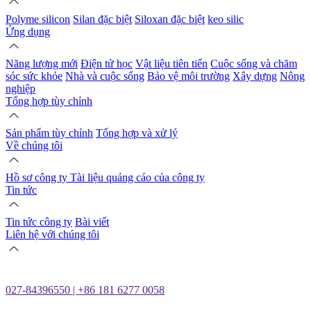
Polyme silicon
Silan đặc biệt
Siloxan đặc biệt
keo silic
Ứng dụng
Năng lượng mới
Điện tử học
Vật liệu tiên tiến
Cuộc sống và chăm
sóc sức khỏe
Nhà và cuộc sống
Bảo vệ môi trường
Xây dựng
Nông
nghiệp
Tổng hợp tùy chỉnh
Sản phẩm tùy chỉnh
Tổng hợp và xử lý
Về chúng tôi
Hồ sơ công ty
Tài liệu quảng cáo của công ty
Tin tức
Tin tức công ty
Bài viết
Liên hệ với chúng tôi
027-84396550 | +86 181 6277 0058