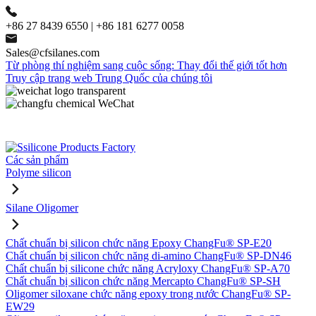
+86 27 8439 6550 | +86 181 6277 0058
Sales@cfsilanes.com
Từ phòng thí nghiệm sang cuộc sống: Thay đổi thế giới tốt hơn
Truy cập trang web Trung Quốc của chúng tôi
Các sản phẩm
Polyme silicon
Silane Oligomer
Chất chuẩn bị silicon chức năng Epoxy ChangFu® SP-E20
Chất chuẩn bị silicon chức năng di-amino ChangFu® SP-DN46
Chất chuẩn bị silicone chức năng Acryloxy ChangFu® SP-A70
Chất chuẩn bị silicon chức năng Mercapto ChangFu® SP-SH
Oligomer siloxane chức năng epoxy trong nước ChangFu® SP-
EW29