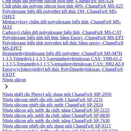
Chất phân tán polyme silicon hoạt tính -ChangFu® MS-S24
Chất phân tán polyme silicon hoạt tính 40% -ChangFu® MS-S25
Polysiloxane biến đổi polyether kết thúc OH -ChangFu® MS-
OHET
Methacryloxy chấm dứt polysiloxane biến tính -ChangFu® MS-
MAT
Carboxyl chấm dứt polysiloxane biến tính -ChangFu® MS-CAT
Polysiloxane biến tính kết thúc bằng Epoxy -ChangFu® MS-EPT
Polysiloxane biến tính polyether kết thúc bằng epoxy -ChangFu®
MS-EPET
Heptamethyltrisiloxane biến đổi polyether -ChangFu® MS-M7H
1,3,5-Trimethyl-1,1,3,5,5-pentaphenyltrisiloxan CAS: 3390-61-2
1,3,3,5-Tetramethyl-1,1,5,5-tetraphenyltrisiloxan CAS: 3982-82-9
Epoxycyclohexylethyl kết thúc PolyDimethylsiloxan -ChangFu®
EXDT
Nhựa silicon
Nhựa nhiệt rắn Phenyl gốc dung môi ChangFu® MP-2950
Nhựa silicone nhiệt rắn gốc nước ChangFu® SP-2231
Nhựa silicone nhiệt rắn gốc nước ChangFu® SP-2924
Nhựa silicon gốc nước đa chức năng ChangFu® SP-5125
Nhựa silicon gốc nước đa chức năng ChangFu® SP-6830
Nhựa silicon gốc nước đa chức năng ChangFu® SP-7630
Nhựa silicone nhiệt rắn gốc dung môi ChangFu® SP-9115