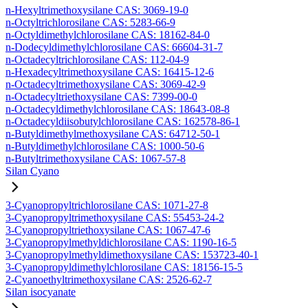
n-Hexyltrimethoxysilane CAS: 3069-19-0
n-Octyltrichlorosilane CAS: 5283-66-9
n-Octyldimethylchlorosilane CAS: 18162-84-0
n-Dodecyldimethylchlorosilane CAS: 66604-31-7
n-Octadecyltrichlorosilane CAS: 112-04-9
n-Hexadecyltrimethoxysilane CAS: 16415-12-6
n-Octadecyltrimethoxysilane CAS: 3069-42-9
n-Octadecyltriethoxysilane CAS: 7399-00-0
n-Octadecyldimethylchlorosilane CAS: 18643-08-8
n-Octadecyldiisobutylchlorosilane CAS: 162578-86-1
n-Butyldimethylmethoxysilane CAS: 64712-50-1
n-Butyldimethylchlorosilane CAS: 1000-50-6
n-Butyltrimethoxysilane CAS: 1067-57-8
Silan Cyano
3-Cyanopropyltrichlorosilane CAS: 1071-27-8
3-Cyanopropyltrimethoxysilane CAS: 55453-24-2
3-Cyanopropyltriethoxysilane CAS: 1067-47-6
3-Cyanopropylmethyldichlorosilane CAS: 1190-16-5
3-Cyanopropylmethyldimethoxysilane CAS: 153723-40-1
3-Cyanopropyldimethylchlorosilane CAS: 18156-15-5
2-Cyanoethyltrimethoxysilane CAS: 2526-62-7
Silan isocyanate