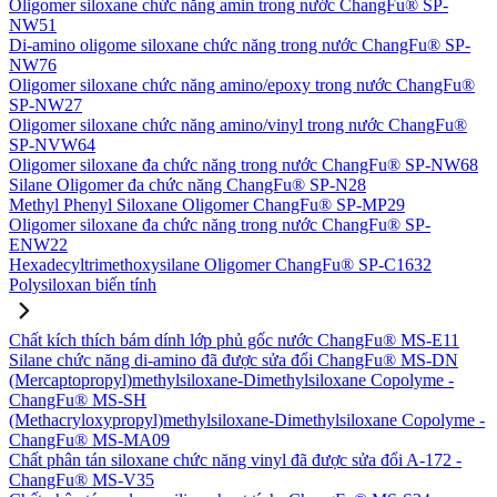
Oligomer siloxane chức năng amin trong nước ChangFu® SP-
NW51
Di-amino oligome siloxane chức năng trong nước ChangFu® SP-
NW76
Oligomer siloxane chức năng amino/epoxy trong nước ChangFu®
SP-NW27
Oligomer siloxane chức năng amino/vinyl trong nước ChangFu®
SP-NVW64
Oligomer siloxane đa chức năng trong nước ChangFu® SP-NW68
Silane Oligomer đa chức năng ChangFu® SP-N28
Methyl Phenyl Siloxane Oligomer ChangFu® SP-MP29
Oligomer siloxane đa chức năng trong nước ChangFu® SP-
ENW22
Hexadecyltrimethoxysilane Oligomer ChangFu® SP-C1632
Polysiloxan biến tính
Chất kích thích bám dính lớp phủ gốc nước ChangFu® MS-E11
Silane chức năng di-amino đã được sửa đổi ChangFu® MS-DN
(Mercaptopropyl)methylsiloxane-Dimethylsiloxane Copolyme -
ChangFu® MS-SH
(Methacryloxypropyl)methylsiloxane-Dimethylsiloxane Copolyme -
ChangFu® MS-MA09
Chất phân tán siloxane chức năng vinyl đã được sửa đổi A-172 -
ChangFu® MS-V35