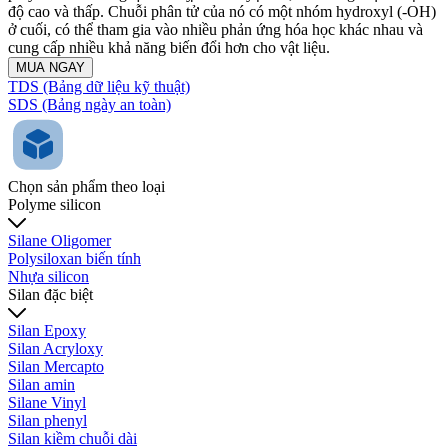
độ cao và thấp. Chuỗi phân tử của nó có một nhóm hydroxyl (-OH)
ở cuối, có thể tham gia vào nhiều phản ứng hóa học khác nhau và
cung cấp nhiều khả năng biến đổi hơn cho vật liệu.
MUA NGAY
TDS (Bảng dữ liệu kỹ thuật)
SDS (Bảng ngày an toàn)
Chọn sản phẩm theo loại
Polyme silicon
Silane Oligomer
Polysiloxan biến tính
Nhựa silicon
Silan đặc biệt
Silan Epoxy
Silan Acryloxy
Silan Mercapto
Silan amin
Silane Vinyl
Silan phenyl
Silan kiềm chuỗi dài