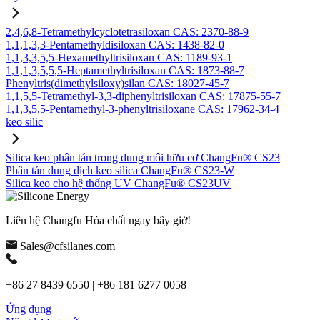
2,4,6,8-Tetramethylcyclotetrasiloxan CAS: 2370-88-9
1,1,1,3,3-Pentamethyldisiloxan CAS: 1438-82-0
1,1,3,3,5,5-Hexamethyltrisiloxan CAS: 1189-93-1
1,1,1,3,5,5,5-Heptamethyltrisiloxan CAS: 1873-88-7
Phenyltris(dimethylsiloxy)silan CAS: 18027-45-7
1,1,5,5-Tetramethyl-3,3-diphenyltrisiloxan CAS: 17875-55-7
1,1,3,5,5-Pentamethyl-3-phenyltrisiloxane CAS: 17962-34-4
keo silic
Silica keo phân tán trong dung môi hữu cơ ChangFu® CS23
Phân tán dung dịch keo silica ChangFu® CS23-W
Silica keo cho hệ thống UV ChangFu® CS23UV
Liên hệ Changfu Hóa chất ngay bây giờ!
Sales@cfsilanes.com
+86 27 8439 6550 | +86 181 6277 0058
Ứng dụng