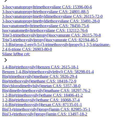
3-Isocyanatopropyltrimethoxysilane CAS: 15396-00-6
3-Isocyanatopropyltriethoxysilane CAS: 24801-88-5
3-Isocyanatopropylmethyldimethoxysilane CAS: 26115-72-0
3-Isocyanatopropylmethyldiethoxysilane CAS: 33491-28-0
Isocyanatomethyltrimethoxysilane CAS: 78450-75-6
Isocyanatomethyltriethoxysilane CAS: 132112-76-6
Tris(3-trimethoxysilylpropyl)isocyanurate CAS: 26115-70-8
Tris(3-triethoxysilylpropyl)isocyanurate CAS: 82194-46-5
1,3-Bis(prop-2-enyl)-5-(3-trimethoxysilylpropyl)-1,3,5-triazinane-
2,4,6-trione CAS: 26903-80-0
Silane lưỡng cực
1,4-Bis(triethoxysilyl)benzen CAS: 2615-18-1
Benzen 1,4-Bis(trimethoxysilylethyl) CAS: 58298-01-4
Bis(trimethoxysilyl)methane CAS: 5926-29-4
Bis(triethoxysilyl)methane CAS: 18418-72-9
Bis(chlorodimethylsilyl)metan CAS: 5357-38-0
Bis(dimethylmethoxysilyl)mathane CAS: 18297-76-2
1,2-Bis(trimethoxysilyl)ethane CAS: 18406-41-2
1,2-Bis(triethoxysilyl)ethane CAS: 16068-37-4
1,6-Bis(trimethoxysilyl)hexan CAS: 87135-01-1
Bis[3-(trimethoxysilyl)propyl]amin CAS: 82985-35-1
Bis[3-(triethoxysilyl)propyl]amin CAS: 13497-18-2