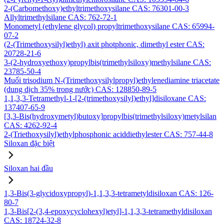
2-(Carbomethoxy)ethyltrimethoxysilane CAS: 76301-00-3
Allyltrimethylsilane CAS: 762-72-1
Monometyl (ethylene glycol) propyltrimethoxysilane CAS: 65994-
07-2
(2-(Trimethoxysilyl)ethyl) axit photphonic, dimethyl ester CAS:
20728-21-6
3-(2-hydroxyethoxy)propylbis(trimethylsiloxy)methylsilane CAS:
23785-50-4
Muối trisodium N-(Trimethoxysilylpropyl)ethylenediamine triacetate
(dung dịch 35% trong nước) CAS: 128850-89-5
1,1,3,3-Tetramethyl-1-[2-(trimethoxysilyl)ethyl]disiloxane CAS:
137407-65-9
[3,3-Bis(hydroxymetyl)butoxy]propylbis(trimethylsiloxy)metylsilan
CAS: 4262-92-4
2-(Triethoxysilyl)ethylphosphonic aciddiethylester CAS: 757-44-8
Siloxan đặc biệt
Siloxan hai đầu
1,3-Bis(3-glycidoxypropyl)-1,1,3,3-tetrametyldisiloxan CAS: 126-
80-7
1,3-Bis[2-(3,4-epoxycyclohexyl)etyl]-1,1,3,3-tetramethyldisiloxan
CAS: 18724-32-8