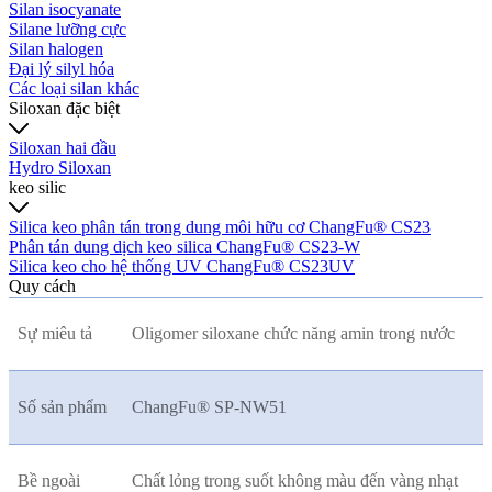
Silan isocyanate
Silane lưỡng cực
Silan halogen
Đại lý silyl hóa
Các loại silan khác
Siloxan đặc biệt
Siloxan hai đầu
Hydro Siloxan
keo silic
Silica keo phân tán trong dung môi hữu cơ ChangFu® CS23
Phân tán dung dịch keo silica ChangFu® CS23-W
Silica keo cho hệ thống UV ChangFu® CS23UV
Quy cách
Sự miêu tả
Oligomer siloxane chức năng amin trong nước
Số sản phẩm
ChangFu® SP-NW51
Bề ngoài
Chất lỏng trong suốt không màu đến vàng nhạt