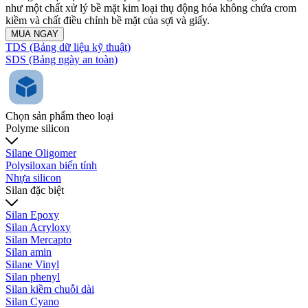
như một chất xử lý bề mặt kim loại thụ động hóa không chứa crom
kiềm và chất điều chỉnh bề mặt của sợi và giấy.
MUA NGAY
TDS (Bảng dữ liệu kỹ thuật)
SDS (Bảng ngày an toàn)
Chọn sản phẩm theo loại
Polyme silicon
Silane Oligomer
Polysiloxan biến tính
Nhựa silicon
Silan đặc biệt
Silan Epoxy
Silan Acryloxy
Silan Mercapto
Silan amin
Silane Vinyl
Silan phenyl
Silan kiềm chuỗi dài
Silan Cyano