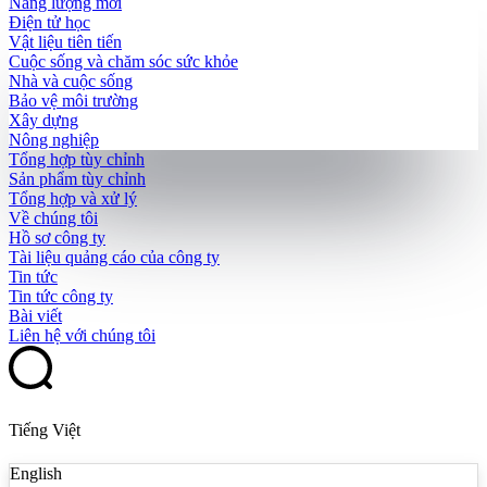
Năng lượng mới
Điện tử học
Vật liệu tiên tiến
Cuộc sống và chăm sóc sức khỏe
Nhà và cuộc sống
Bảo vệ môi trường
Xây dựng
Nông nghiệp
Tổng hợp tùy chỉnh
Sản phẩm tùy chỉnh
Tổng hợp và xử lý
Về chúng tôi
Hồ sơ công ty
Tài liệu quảng cáo của công ty
Tin tức
Tin tức công ty
Bài viết
Liên hệ với chúng tôi
Tiếng Việt
English