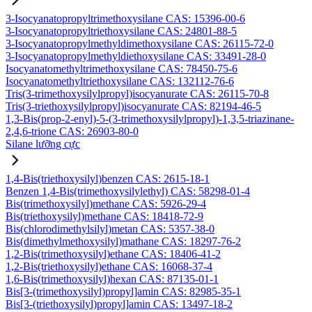
3-Isocyanatopropyltrimethoxysilane CAS: 15396-00-6
3-Isocyanatopropyltriethoxysilane CAS: 24801-88-5
3-Isocyanatopropylmethyldimethoxysilane CAS: 26115-72-0
3-Isocyanatopropylmethyldiethoxysilane CAS: 33491-28-0
Isocyanatomethyltrimethoxysilane CAS: 78450-75-6
Isocyanatomethyltriethoxysilane CAS: 132112-76-6
Tris(3-trimethoxysilylpropyl)isocyanurate CAS: 26115-70-8
Tris(3-triethoxysilylpropyl)isocyanurate CAS: 82194-46-5
1,3-Bis(prop-2-enyl)-5-(3-trimethoxysilylpropyl)-1,3,5-triazinane-
2,4,6-trione CAS: 26903-80-0
Silane lưỡng cực
1,4-Bis(triethoxysilyl)benzen CAS: 2615-18-1
Benzen 1,4-Bis(trimethoxysilylethyl) CAS: 58298-01-4
Bis(trimethoxysilyl)methane CAS: 5926-29-4
Bis(triethoxysilyl)methane CAS: 18418-72-9
Bis(chlorodimethylsilyl)metan CAS: 5357-38-0
Bis(dimethylmethoxysilyl)mathane CAS: 18297-76-2
1,2-Bis(trimethoxysilyl)ethane CAS: 18406-41-2
1,2-Bis(triethoxysilyl)ethane CAS: 16068-37-4
1,6-Bis(trimethoxysilyl)hexan CAS: 87135-01-1
Bis[3-(trimethoxysilyl)propyl]amin CAS: 82985-35-1
Bis[3-(triethoxysilyl)propyl]amin CAS: 13497-18-2