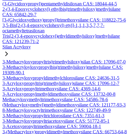
(3-Glycidoxypropyl)pentamethyldisiloxan CAS: 18044-44-5
2-(3,4-Epoxycyclohexyl) ethylbis(trimethylsiloxy)methylsilane
CAS: 65842-29-7
[3-(Glycidoxyethoxy)propyl]trimethoxysilane CAS: 118822-75-6
3,5-Bis[2-(3,4-epoxycyclohexyl) etyl]-1,1,1,3,5,7,7,7-
octamethyltetrasiloxan
Tris[2-(3,4-epoxycyclohexyl)ethyldimethylsiloxy]methylsilane
CAS: 121239-71-2
Silan Acryloxy
3-Methacryloxypropyltris(trimethylsiloxy)silan CAS: 17096-07-0
3-Methacryloyloxypropylbis(trimethylsiloxy)methylsilane CAS:
19309-90-1
3-Methacryloxypropyldimethylchlorosilane CAS: 24636-31-5
3-Acryloxypropyltris(trimethylsiloxy)silane CAS: 17096-12-7
3-Acryloxypropyltrimethoxysilane CAS: 4369-14-6
3-Acryloxypropylmethyldimethoxysilane CAS: 13732-00-8
Methacryloxymethyltrimethoxysilane CAS: 54586-78-6
(Methacryloxymethyl)methyldimethoxysilane CAS: 121177-93-3
8-Methacryloxyoctyltrimethoxysilane CAS: 122749-49-9
3-Methacryloxypropyltrichlorosilane CAS: 7351-61-3
3-Methacryloxypropyltriacetoxysilane CAS: 51772-85-1
3-Acetoxypropyltrimethoxysilane CAS: 59004-18-1
3-(Methacryloxy)propyldimethylmethoxysilane CAS: 66753-64-8