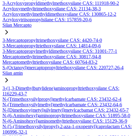
3-Acryloxypropyldimethylmethoxysilane CAS: 111918-90-2
Acryloxymethyltrimethoxysilane CAS: 21134-38-3
Acryloxymethylmethyldimethoxysilane CAS: 130865-12-2
Acryloxytriisopropylsilane CAS: 157859-20-6
Silan Mercapto
3-Mercaptopropyltrimethoxysilane CAS: 4420-74-0
3-Mercaptopropyltriethoxysilane CAS: 14814-09-6
3-Mercaptopropylmethyldimethoxysilane CAS: 31001-77-1
Mercaptomethyltrimethoxysilane CAS: 30817-94-8
Mercaptomethyltriethoxysilane CAS: 60764-83-2
S-(Octanoyl)mercaptopropyltriethoxysilane CAS: 220727-26-4
Silan amin
3-(1,3-Dimethylbutylidene)aminopropyltriethoxysilane CAS:
116229-43-7
N-(Trimethoxysilylpropyl)methylcarbamate CAS: 23432-62-4
N-(Trimethoxysilylmethyl)methylcarbamate CAS: 23432-64-6
N-[Dimethoxy(metyl)silylmetyl]metylcacbamat CAS: 23432-65-7
N-(6-Aminohexyl)aminopropyltrimethoxysilane CAS: 51895-58-0
N-(6-Aminohexyl)aminomethyltriethoxysilane CAS: 15129-36-9
N-[5-(Trimethoxysilylpropyl)-2-aza-1-oxopentyl]caprolactam CAS:
106996-32-1