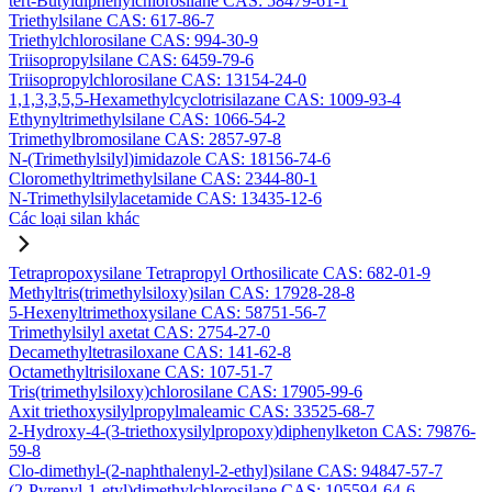
tert-Butyldiphenylchlorosilane CAS: 58479-61-1
Triethylsilane CAS: 617-86-7
Triethylchlorosilane CAS: 994-30-9
Triisopropylsilane CAS: 6459-79-6
Triisopropylchlorosilane CAS: 13154-24-0
1,1,3,3,5,5-Hexamethylcyclotrisilazane CAS: 1009-93-4
Ethynyltrimethylsilane CAS: 1066-54-2
Trimethylbromosilane CAS: 2857-97-8
N-(Trimethylsilyl)imidazole CAS: 18156-74-6
Cloromethyltrimethylsilane CAS: 2344-80-1
N-Trimethylsilylacetamide CAS: 13435-12-6
Các loại silan khác
Tetrapropoxysilane Tetrapropyl Orthosilicate CAS: 682-01-9
Methyltris(trimethylsiloxy)silan CAS: 17928-28-8
5-Hexenyltrimethoxysilane CAS: 58751-56-7
Trimethylsilyl axetat CAS: 2754-27-0
Decamethyltetrasiloxane CAS: 141-62-8
Octamethyltrisiloxane CAS: 107-51-7
Tris(trimethylsiloxy)chlorosilane CAS: 17905-99-6
Axit triethoxysilylpropylmaleamic CAS: 33525-68-7
2-Hydroxy-4-(3-triethoxysilylpropoxy)diphenylketon CAS: 79876-
59-8
Clo-dimethyl-(2-naphthalenyl-2-ethyl)silane CAS: 94847-57-7
(2-Pyrenyl-1-etyl)dimethylchlorosilane CAS: 105594-64-6