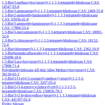
1,3-Bis(3-methacryloxypropyl)-1,1,3,3-tetramethyldisiloxan CAS:
18547-93-8
1,3-Bis(3-aminopropyl)-1,1,3,3-tetrametyldisiloxan CAS: 2469-55-8
1,3-Bis(2-aminoethylaminomethyl)-1,1,3,3-tetramethyldisiloxane
CAS: 83936-41-8
1,3-Bis(3-aminoethylaminopropyl)-1,1,3,3-tetramethyldisiloxane
CAS: 17866-53-4
1,3-Bis(3-mercaptopropyl)-1,1,3,3-tetrametyldisiloxan CAS: 18001-
52-0
1,3-Bis(3-chloropropyl)-1,1,3,3-tetrametyldisiloxan CAS: 18132-
72-4
1,3-Bis(chlorometyl)-1,1,3,3-tetrametyldisiloxan CAS: 2362-10-9
1,3-Bis(heptadecafluorodecyl)-1,1,3,3-tetramethyldisiloxan CAS:
129498-18-6
1,3-Bis(3-acryloxypropyl)-1,1,3,3-tetramethyldisiloxan CAS:
17898-71-4
Polydimethylsiloxane kết thúc bằng Methacryloxypropyl CAS:
58130-03-3
1,3-Bis[3-[3-etyl-3-oxetanyl) methoxy] propyl]-1,1,3,3-
tetrametyldisiloxan CAS: 3207-05-4
1,5-Bis[2-(3,4-epoxycyclohexyl) etyl]-1,1,3,3,5,5-
hexamethyltrisiloxan CAS: 150856-78-3
1,3-Bis(3-(2-hydroxyethoxy)propyl)-1,1,3,3-tetrametyldisiloxan
CAS: 441307-02-4
Hydro Siloxan