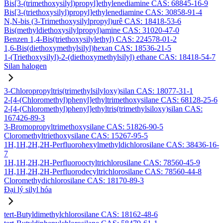
Bis[3-(trimethoxysilyl)propyl]ethylenediamine CAS: 68845-16-9
Bis[3-(triethoxysilyl)propyl]ethylenediamine CAS: 30858-91-4
N,N-bis (3-Trimethoxysilylpropyl)urê CAS: 18418-53-6
Bis(methyldiethoxysilylpropyl)amine CAS: 31020-47-0
Benzen 1,4-Bis(triethoxysilylethyl) CAS: 224578-01-2
1,6-Bis(diethoxymethylsilyl)hexan CAS: 18536-21-5
1-(Triethoxysilyl)-2-(diethoxymethylsilyl) ethane CAS: 18418-54-7
Silan halogen
3-Chloropropyltris(trimethylsilyloxy)silan CAS: 18077-31-1
2-[4-(Chloromethyl)phenyl]ethyltrimethoxysilane CAS: 68128-25-6
2-[4-(Chloromethyl)phenyl]ethyltris(trimethylsiloxy)silan CAS:
167426-89-3
3-Bromopropyltrimethoxysilane CAS: 51826-90-5
Cloromethyltriethoxysilane CAS: 15267-95-5
1H,1H,2H,2H-Perfluorohexylmethyldichlorosilane CAS: 38436-16-
7
1H,1H,2H,2H-Perfluorooctyltrichlorosilane CAS: 78560-45-9
1H,1H,2H,2H-Perfluorodecyltrichlorosilane CAS: 78560-44-8
Cloromethydichlorosilane CAS: 18170-89-3
Đại lý silyl hóa
tert-Butyldimethylchlorosilane CAS: 18162-48-6