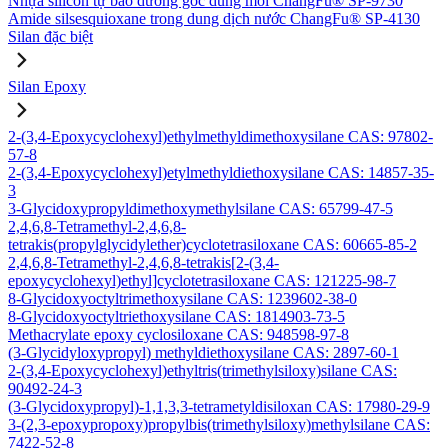
Nhựa silicon tự bảo dưỡng gốc dung môi ChangFu® SP-9730
Amide silsesquioxane trong dung dịch nước ChangFu® SP-4130
Silan đặc biệt
Silan Epoxy
2-(3,4-Epoxycyclohexyl)ethylmethyldimethoxysilane CAS: 97802-
57-8
2-(3,4-Epoxycyclohexyl)etylmethyldiethoxysilane CAS: 14857-35-
3
3-Glycidoxypropyldimethoxymethylsilane CAS: 65799-47-5
2,4,6,8-Tetramethyl-2,4,6,8-
tetrakis(propylglycidylether)cyclotetrasiloxane CAS: 60665-85-2
2,4,6,8-Tetramethyl-2,4,6,8-tetrakis[2-(3,4-
epoxycyclohexyl)ethyl]cyclotetrasiloxane CAS: 121225-98-7
8-Glycidoxyoctyltrimethoxysilane CAS: 1239602-38-0
8-Glycidoxyoctyltriethoxysilane CAS: 1814903-73-5
Methacrylate epoxy cyclosiloxane CAS: 948598-97-8
(3-Glycidyloxypropyl) methyldiethoxysilane CAS: 2897-60-1
2-(3,4-Epoxycyclohexyl)ethyltris(trimethylsiloxy)silane CAS:
90492-24-3
(3-Glycidoxypropyl)-1,1,3,3-tetrametyldisiloxan CAS: 17980-29-9
3-(2,3-epoxypropoxy)propylbis(trimethylsiloxy)methylsilane CAS:
7422-52-8