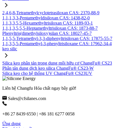
2,4,6,8-Tetramethylcyclotetrasiloxan CAS: 2370-88-9
1,1,1,3,3-Pentamethyldisiloxan CAS: 1438-82-0
1,1,3,3,5,5-Hexamethyltrisiloxan CAS: 1189-93-1
1,1,1,3,5,5,5-Heptamethyltrisiloxan CAS: 1873-88-7
Phenyltris(dimethylsiloxy)silan CAS: 18027-45-7
1,1,5,5-Tetramethyl-3,3-diphenyltrisiloxan CAS: 17875-55-7
1,1,3,5,5-Pentamethyl-3-phenyltrisiloxane CAS: 17962-34-4
keo silic
Silica keo phân tán trong dung môi hữu cơ ChangFu® CS23
Phân tán dung dịch keo silica ChangFu® CS23-W
Silica keo cho hệ thống UV ChangFu® CS23UV
Liên hệ Changfu Hóa chất ngay bây giờ!
Sales@cfsilanes.com
+86 27 8439 6550 | +86 181 6277 0058
Ứng dụng