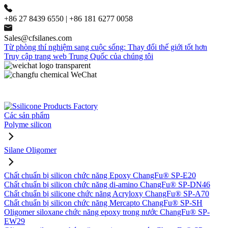
+86 27 8439 6550 | +86 181 6277 0058
Sales@cfsilanes.com
Từ phòng thí nghiệm sang cuộc sống: Thay đổi thế giới tốt hơn
Truy cập trang web Trung Quốc của chúng tôi
Các sản phẩm
Polyme silicon
Silane Oligomer
Chất chuẩn bị silicon chức năng Epoxy ChangFu® SP-E20
Chất chuẩn bị silicon chức năng di-amino ChangFu® SP-DN46
Chất chuẩn bị silicone chức năng Acryloxy ChangFu® SP-A70
Chất chuẩn bị silicon chức năng Mercapto ChangFu® SP-SH
Oligomer siloxane chức năng epoxy trong nước ChangFu® SP-
EW29