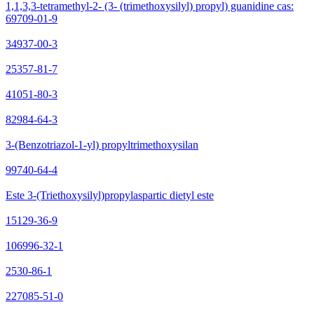
1,1,3,3-tetramethyl-2- (3- (trimethoxysilyl) propyl) guanidine cas:
69709-01-9
34937-00-3
25357-81-7
41051-80-3
82984-64-3
3-(Benzotriazol-1-yl) propyltrimethoxysilan
99740-64-4
Este 3-(Triethoxysilyl)propylaspartic dietyl este
15129-36-9
106996-32-1
2530-86-1
227085-51-0