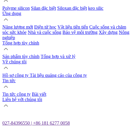
Polyme silicon
Silan đặc biệt
Siloxan đặc biệt
keo silic
Ứng dụng
Năng lượng mới
Điện tử học
Vật liệu tiên tiến
Cuộc sống và chăm
sóc sức khỏe
Nhà và cuộc sống
Bảo vệ môi trường
Xây dựng
Nông
nghiệp
Tổng hợp tùy chỉnh
Sản phẩm tùy chỉnh
Tổng hợp và xử lý
Về chúng tôi
Hồ sơ công ty
Tài liệu quảng cáo của công ty
Tin tức
Tin tức công ty
Bài viết
Liên hệ với chúng tôi
027-84396550 | +86 181 6277 0058