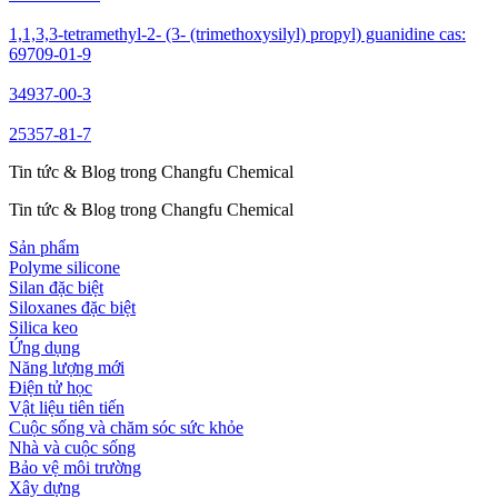
1,1,3,3-tetramethyl-2- (3- (trimethoxysilyl) propyl) guanidine cas:
69709-01-9
34937-00-3
25357-81-7
Tin tức & Blog trong Changfu Chemical
Tin tức & Blog trong Changfu Chemical
Sản phẩm
Polyme silicone
Silan đặc biệt
Siloxanes đặc biệt
Silica keo
Ứng dụng
Năng lượng mới
Điện tử học
Vật liệu tiên tiến
Cuộc sống và chăm sóc sức khỏe
Nhà và cuộc sống
Bảo vệ môi trường
Xây dựng