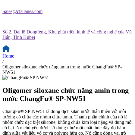
Sales@cfsilanes.com
Số 2, Đại lộ Dongfeng, Khu phát triển kinh tế và công nghệ của Vũ
Hán, Tỉnh Hubei
Home
/
Oligomer siloxane chức năng amin trong nước ChangFu® SP-
NW51
Oligomer siloxane chức năng amin trong
nước ChangFu® SP-NW51
ChangFu® SP-NW51 là dung dịch silan nước thân thiện với môi
trường có chứa các nhóm chức amin. Thành phần chính của nó là
nhóm chức đặc biệt silicone, không chứa kim loại nặng và dung môi
có hại. Nó chủ yếu được sử dụng như một chất thúc đẩy độ bám
dính giữa vật liệu vô cơ và polyme hữu cơ. Nó cũng đóng vai trò