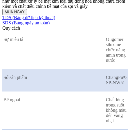
như một chất xử lý bề mặt kim loại thụ động hóa không chứa crom
kiềm và chất điều chỉnh bề mặt của sợi và giấy.
MUA NGAY
TDS (Bảng dữ liệu kỹ thuật)
SDS (Bảng ngày an toàn)
Quy cách
Sự miêu tả
Oligomer
siloxane
chức năng
amin trong
nước
Số sản phẩm
ChangFu®
SP-NW51
Bề ngoài
Chất lỏng
trong suốt
không màu
đến vàng
nhạt