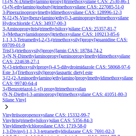
[3-(N,N-Dimethylamino)propyl]trimethoxysilane CAS: 2530-86-1
(3-(N-ethylamino)isobutyl)trimethoxysilane CAS: 227085-51-0
3-Piperazinopropylmethyldimethoxysilane CAS: 128996-12-3
N-[2-(N-Vinylbenzylamino)ethyl]-3-aminopropyltrimethoxysilane
Hydrochloride CAS: 34937-00-3
3-Aminopropyltris(trimethylsiloxy)silane CAS: 25357-81-7
3-(Methacrylamidopropyl)triethoxysilane CAS: 109213-85-6
1,1,3,3-Tetramethyl-2-(3-(trimethoxysilyl)propyl)guanidine CAS:
69709-01-9
Tris[3-(triethoxysilyl)propyl]amin CAS: 18784-74-2
3-(N,N-Dimethylaminopropyl)aminopropylmethyldimethoxysilane
CAS: 224638-27-1
N-(3-triethoxysilylpropyl)-4,5-dihydroimidazole CAS: 58068-97-6
Este 3-(Triethoxysilyl)propylaspartic dietyl este
3-[2-(2-Aminoethylamino)ethylamino]propylmethyldimethoxysilane
CAS: 99740-64-4
3-(Benzotriazol-1-yl) propyltrimethoxysilan
(N,N-Diethyl-3-aminopropyl)trimethoxysilane CAS: 41051-80-3
Silane Vinyl
Vinyltriisopropenoxysilane CAS: 15332-99-7
Vinyltris(trimethylsiloxy)silan CAS: 5356-84-3
Vinyldimethylchlorosilane CAS: 1719-58-0
1,3-Divinyl-1,1,3,3-tetramethyldisilazane CAS: 7691-02-3