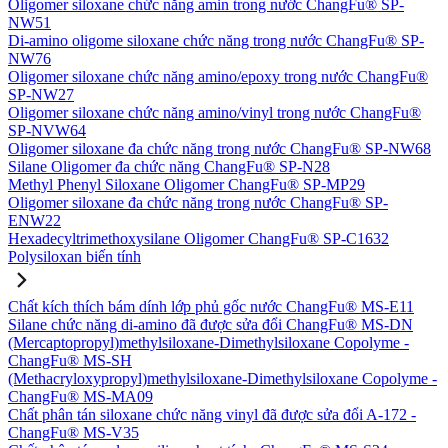
Oligomer siloxane chức năng amin trong nước ChangFu® SP-
NW51
Di-amino oligome siloxane chức năng trong nước ChangFu® SP-
NW76
Oligomer siloxane chức năng amino/epoxy trong nước ChangFu®
SP-NW27
Oligomer siloxane chức năng amino/vinyl trong nước ChangFu®
SP-NVW64
Oligomer siloxane đa chức năng trong nước ChangFu® SP-NW68
Silane Oligomer đa chức năng ChangFu® SP-N28
Methyl Phenyl Siloxane Oligomer ChangFu® SP-MP29
Oligomer siloxane đa chức năng trong nước ChangFu® SP-
ENW22
Hexadecyltrimethoxysilane Oligomer ChangFu® SP-C1632
Polysiloxan biến tính
Chất kích thích bám dính lớp phủ gốc nước ChangFu® MS-E11
Silane chức năng di-amino đã được sửa đổi ChangFu® MS-DN
(Mercaptopropyl)methylsiloxane-Dimethylsiloxane Copolyme -
ChangFu® MS-SH
(Methacryloxypropyl)methylsiloxane-Dimethylsiloxane Copolyme -
ChangFu® MS-MA09
Chất phân tán siloxane chức năng vinyl đã được sửa đổi A-172 -
ChangFu® MS-V35