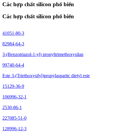
Các hợp chất silicon phổ biến
Các hợp chất silicon phổ biến
41051-80-3
82984-64-3
3-(Benzotriazol-1-yl) propyltrimethoxysilan
99740-64-4
Este 3-(Triethoxysilyl)propylaspartic dietyl este
15129-36-9
106996-32-1
2530-86-1
227085-51-0
128996-12-3