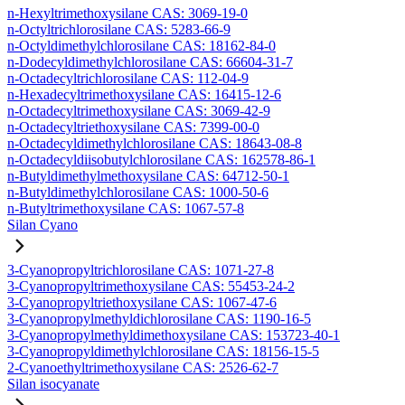
n-Hexyltrimethoxysilane CAS: 3069-19-0
n-Octyltrichlorosilane CAS: 5283-66-9
n-Octyldimethylchlorosilane CAS: 18162-84-0
n-Dodecyldimethylchlorosilane CAS: 66604-31-7
n-Octadecyltrichlorosilane CAS: 112-04-9
n-Hexadecyltrimethoxysilane CAS: 16415-12-6
n-Octadecyltrimethoxysilane CAS: 3069-42-9
n-Octadecyltriethoxysilane CAS: 7399-00-0
n-Octadecyldimethylchlorosilane CAS: 18643-08-8
n-Octadecyldiisobutylchlorosilane CAS: 162578-86-1
n-Butyldimethylmethoxysilane CAS: 64712-50-1
n-Butyldimethylchlorosilane CAS: 1000-50-6
n-Butyltrimethoxysilane CAS: 1067-57-8
Silan Cyano
3-Cyanopropyltrichlorosilane CAS: 1071-27-8
3-Cyanopropyltrimethoxysilane CAS: 55453-24-2
3-Cyanopropyltriethoxysilane CAS: 1067-47-6
3-Cyanopropylmethyldichlorosilane CAS: 1190-16-5
3-Cyanopropylmethyldimethoxysilane CAS: 153723-40-1
3-Cyanopropyldimethylchlorosilane CAS: 18156-15-5
2-Cyanoethyltrimethoxysilane CAS: 2526-62-7
Silan isocyanate