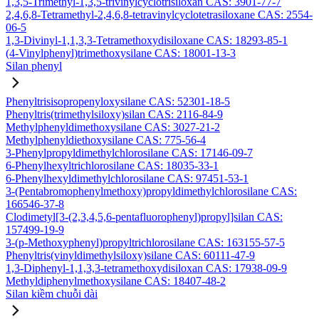
1,3,5-Trimethyl-1,3,5-trivinylcyclotrisiloxan CAS: 3901-77-7
2,4,6,8-Tetramethyl-2,4,6,8-tetravinylcyclotetrasiloxane CAS: 2554-
06-5
1,3-Divinyl-1,1,3,3-Tetramethoxydisiloxane CAS: 18293-85-1
(4-Vinylphenyl)trimethoxysilane CAS: 18001-13-3
Silan phenyl
Phenyltrisisopropenyloxysilane CAS: 52301-18-5
Phenyltris(trimethylsiloxy)silan CAS: 2116-84-9
Methylphenyldimethoxysilane CAS: 3027-21-2
Methylphenyldiethoxysilane CAS: 775-56-4
3-Phenylpropyldimethylchlorosilane CAS: 17146-09-7
6-Phenylhexyltrichlorosilane CAS: 18035-33-1
6-Phenylhexyldimethylchlorosilane CAS: 97451-53-1
3-(Pentabromophenylmethoxy)propyldimethylchlorosilane CAS:
166546-37-8
Clodimetyl[3-(2,3,4,5,6-pentafluorophenyl)propyl]silan CAS:
157499-19-9
3-(p-Methoxyphenyl)propyltrichlorosilane CAS: 163155-57-5
Phenyltris(vinyldimethylsiloxy)silane CAS: 60111-47-9
1,3-Diphenyl-1,1,3,3-tetramethoxydisiloxan CAS: 17938-09-9
Methyldiphenylmethoxysilane CAS: 18407-48-2
Silan kiềm chuỗi dài