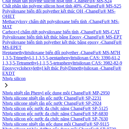
Chất phân tán polyme silicon hoạt tính -ChangFu® MS-S24
Chất phân tán polyme silicon hoạt tính 40% -ChangFu® MS-S25
Polysiloxane biến đổi polyether kết thúc OH -ChangFu® MS-
OHET
Methacryloxy chấm dứt polysiloxane biến tính -ChangFu® MS-
MAT
Carboxyl chấm dứt polysiloxane biến tính -ChangFu® MS-CAT
Polysiloxane biến tính kết thúc bằng Epoxy -ChangFu® MS-EPT
Polysiloxane biến tính polyether kết thúc bằng epoxy -ChangFu®
MS-EPET
Heptamethyltrisiloxane biến đổi polyether -ChangFu® MS-M7H
1,3,5-Trimethyl-1,1,3,5,5-pentaphenyltrisiloxan CAS: 3390-61-2
1,3,3,5-Tetramethyl-1,1,5,5-tetraphenyltrisiloxan CAS: 3982-82-9
Epoxycyclohexylethyl kết thúc PolyDimethylsiloxan -ChangFu®
EXDT
Nhựa silicon
Nhựa nhiệt rắn Phenyl gốc dung môi ChangFu® MP-2950
Nhựa silicone nhiệt rắn gốc nước ChangFu® SP-2231
Nhựa silicone nhiệt rắn gốc nước ChangFu® SP-2924
Nhựa silicon gốc nước đa chức năng ChangFu® SP-5125
Nhựa silicon gốc nước đa chức năng ChangFu® SP-6830
Nhựa silicon gốc nước đa chức năng ChangFu® SP-7630
Nhựa silicone nhiệt rắn gốc dung môi ChangFu® SP-9115