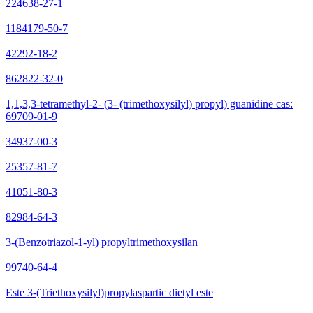
224638-27-1
1184179-50-7
42292-18-2
862822-32-0
1,1,3,3-tetramethyl-2- (3- (trimethoxysilyl) propyl) guanidine cas:
69709-01-9
34937-00-3
25357-81-7
41051-80-3
82984-64-3
3-(Benzotriazol-1-yl) propyltrimethoxysilan
99740-64-4
Este 3-(Triethoxysilyl)propylaspartic dietyl este