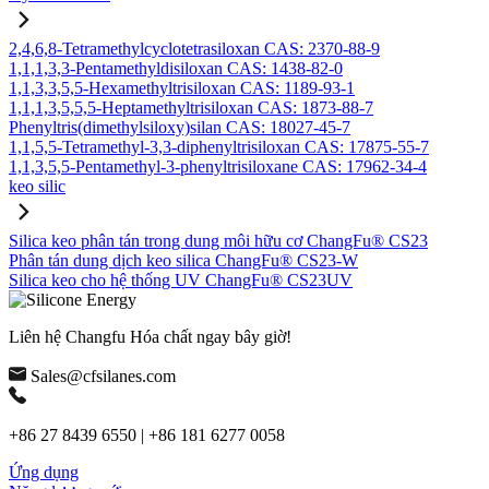
2,4,6,8-Tetramethylcyclotetrasiloxan CAS: 2370-88-9
1,1,1,3,3-Pentamethyldisiloxan CAS: 1438-82-0
1,1,3,3,5,5-Hexamethyltrisiloxan CAS: 1189-93-1
1,1,1,3,5,5,5-Heptamethyltrisiloxan CAS: 1873-88-7
Phenyltris(dimethylsiloxy)silan CAS: 18027-45-7
1,1,5,5-Tetramethyl-3,3-diphenyltrisiloxan CAS: 17875-55-7
1,1,3,5,5-Pentamethyl-3-phenyltrisiloxane CAS: 17962-34-4
keo silic
Silica keo phân tán trong dung môi hữu cơ ChangFu® CS23
Phân tán dung dịch keo silica ChangFu® CS23-W
Silica keo cho hệ thống UV ChangFu® CS23UV
Liên hệ Changfu Hóa chất ngay bây giờ!
Sales@cfsilanes.com
+86 27 8439 6550 | +86 181 6277 0058
Ứng dụng