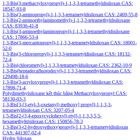
1,3-Bis(3-methacryloxypropyl)-1,1,3,3-tetramethyldisiloxan CAS:
18547-93-8
1,3-Bis(3-aminopropyl)-1,1,3,3-tetrametyldisiloxan CAS: 2469-55-8
1,3-Bis(2-aminoethylaminomethyl)-1,1,3,3-tetramethyldisiloxane
CAS: 83936-41-8
1,3-Bis(3-aminoethylaminopropyl)-1,1,3,3-tetramethyldisiloxane
CAS: 17866-53-4
1,3-Bis(3-mercaptopropyl)-1,1,3,3-tetrametyldisiloxan CAS: 18001-
52-0
1,3-Bis(3-chloropropyl)-1,1,3,3-tetrametyldisiloxan CAS: 18132-
72-4
1,3-Bis(chlorometyl)-1,1,3,3-tetrametyldisiloxan CAS: 2362-10-9
1,3-Bis(heptadecafluorodecyl)-1,1,3,3-tetramethyldisiloxan CAS:
129498-18-6
1,3-Bis(3-acryloxypropyl)-1,1,3,3-tetramethyldisiloxan CAS:
17898-71-4
Polydimethylsiloxane kết thúc bằng Methacryloxypropyl CAS:
58130-03-3
1,3-Bis[3-[3-etyl-3-oxetanyl) methoxy] propyl]-1,1,3,3-
tetrametyldisiloxan CAS: 3207-05-4
1,5-Bis[2-(3,4-epoxycyclohexyl) etyl]-1,1,3,3,5,5-
hexamethyltrisiloxan CAS: 150856-78-3
1,3-Bis(3-(2-hydroxyethoxy)propyl)-1,1,3,3-tetrametyldisiloxan
CAS: 441307-02-4
Hydro Siloxan