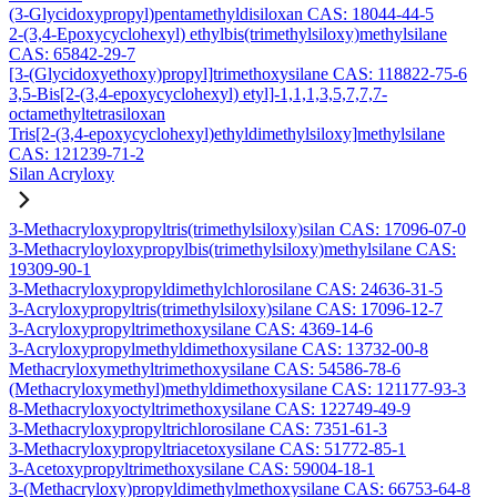
(3-Glycidoxypropyl)pentamethyldisiloxan CAS: 18044-44-5
2-(3,4-Epoxycyclohexyl) ethylbis(trimethylsiloxy)methylsilane
CAS: 65842-29-7
[3-(Glycidoxyethoxy)propyl]trimethoxysilane CAS: 118822-75-6
3,5-Bis[2-(3,4-epoxycyclohexyl) etyl]-1,1,1,3,5,7,7,7-
octamethyltetrasiloxan
Tris[2-(3,4-epoxycyclohexyl)ethyldimethylsiloxy]methylsilane
CAS: 121239-71-2
Silan Acryloxy
3-Methacryloxypropyltris(trimethylsiloxy)silan CAS: 17096-07-0
3-Methacryloyloxypropylbis(trimethylsiloxy)methylsilane CAS:
19309-90-1
3-Methacryloxypropyldimethylchlorosilane CAS: 24636-31-5
3-Acryloxypropyltris(trimethylsiloxy)silane CAS: 17096-12-7
3-Acryloxypropyltrimethoxysilane CAS: 4369-14-6
3-Acryloxypropylmethyldimethoxysilane CAS: 13732-00-8
Methacryloxymethyltrimethoxysilane CAS: 54586-78-6
(Methacryloxymethyl)methyldimethoxysilane CAS: 121177-93-3
8-Methacryloxyoctyltrimethoxysilane CAS: 122749-49-9
3-Methacryloxypropyltrichlorosilane CAS: 7351-61-3
3-Methacryloxypropyltriacetoxysilane CAS: 51772-85-1
3-Acetoxypropyltrimethoxysilane CAS: 59004-18-1
3-(Methacryloxy)propyldimethylmethoxysilane CAS: 66753-64-8