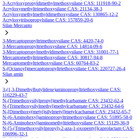
3-Acryloxypropyldimethylmethoxysilane CAS: 111918-90-2
Acryloxymethyltrimethoxysilane CAS: 21134-38-3
Acryloxymethylmethyldimethoxysilane CAS: 130865-12-2
Acryloxytriisopropylsilane CAS: 157859-20-6
Silan Mercapto
3-Mercaptopropyltrimethoxysilane CAS: 4420-74-0
3-Mercaptopropyltriethoxysilane CAS: 14814-09-6
3-Mercaptopropylmethyldimethoxysilane CAS: 31001-77-1
Mercaptomethyltrimethoxysilane CAS: 30817-94-8
Mercaptomethyltriethoxysilane CAS: 60764-83-2
S-(Octanoyl)mercaptopropyltriethoxysilane CAS: 220727-26-4
Silan amin
3-(1,3-Dimethylbutylidene)aminopropyltriethoxysilane CAS:
116229-43-7
N-(Trimethoxysilylpropyl)methylcarbamate CAS: 23432-62-4
N-(Trimethoxysilylmethyl)methylcarbamate CAS: 23432-64-6
N-[Dimethoxy(metyl)silylmetyl]metylcacbamat CAS: 23432-65-7
N-(6-Aminohexyl)aminopropyltrimethoxysilane CAS: 51895-58-0
N-(6-Aminohexyl)aminomethyltriethoxysilane CAS: 15129-36-9
N-[5-(Trimethoxysilylpropyl)-2-aza-1-oxopentyl]caprolactam CAS:
106996-32-1