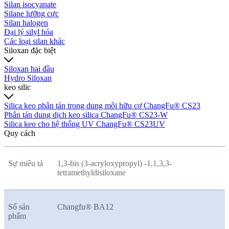
Silan isocyanate
Silane lưỡng cực
Silan halogen
Đại lý silyl hóa
Các loại silan khác
Siloxan đặc biệt
Siloxan hai đầu
Hydro Siloxan
keo silic
Silica keo phân tán trong dung môi hữu cơ ChangFu® CS23
Phân tán dung dịch keo silica ChangFu® CS23-W
Silica keo cho hệ thống UV ChangFu® CS23UV
Quy cách
Sự miêu tả
1,3-bis (3-acryloxypropyl) -1,1,3,3-
tetramethyldisiloxane
Số sản
Changfu® BA12
phẩm