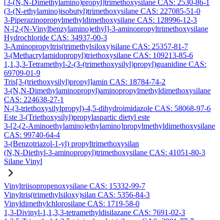
[3-(N,N-Dimethylamino)propyl]trimethoxysilane CAS: 2530-86-1
(3-(N-ethylamino)isobutyl)trimethoxysilane CAS: 227085-51-0
3-Piperazinopropylmethyldimethoxysilane CAS: 128996-12-3
N-[2-(N-Vinylbenzylamino)ethyl]-3-aminopropyltrimethoxysilane
Hydrochloride CAS: 34937-00-3
3-Aminopropyltris(trimethylsiloxy)silane CAS: 25357-81-7
3-(Methacrylamidopropyl)triethoxysilane CAS: 109213-85-6
1,1,3,3-Tetramethyl-2-(3-(trimethoxysilyl)propyl)guanidine CAS:
69709-01-9
Tris[3-(triethoxysilyl)propyl]amin CAS: 18784-74-2
3-(N,N-Dimethylaminopropyl)aminopropylmethyldimethoxysilane
CAS: 224638-27-1
N-(3-triethoxysilylpropyl)-4,5-dihydroimidazole CAS: 58068-97-6
Este 3-(Triethoxysilyl)propylaspartic dietyl este
3-[2-(2-Aminoethylamino)ethylamino]propylmethyldimethoxysilane
CAS: 99740-64-4
3-(Benzotriazol-1-yl) propyltrimethoxysilan
(N,N-Diethyl-3-aminopropyl)trimethoxysilane CAS: 41051-80-3
Silane Vinyl
Vinyltriisopropenoxysilane CAS: 15332-99-7
Vinyltris(trimethylsiloxy)silan CAS: 5356-84-3
Vinyldimethylchlorosilane CAS: 1719-58-0
1,3-Divinyl-1,1,3,3-tetramethyldisilazane CAS: 7691-02-3