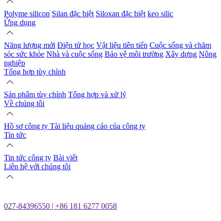
Polyme silicon
Silan đặc biệt
Siloxan đặc biệt
keo silic
Ứng dụng
Năng lượng mới
Điện tử học
Vật liệu tiên tiến
Cuộc sống và chăm
sóc sức khỏe
Nhà và cuộc sống
Bảo vệ môi trường
Xây dựng
Nông
nghiệp
Tổng hợp tùy chỉnh
Sản phẩm tùy chỉnh
Tổng hợp và xử lý
Về chúng tôi
Hồ sơ công ty
Tài liệu quảng cáo của công ty
Tin tức
Tin tức công ty
Bài viết
Liên hệ với chúng tôi
027-84396550 | +86 181 6277 0058