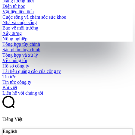
Năng lượng mới
Điện tử học
Vật liệu tiên tiến
Cuộc sống và chăm sóc sức khỏe
Nhà và cuộc sống
Bảo vệ môi trường
Xây dựng
Nông nghiệp
Tổng hợp tùy chỉnh
Sản phẩm tùy chỉnh
Tổng hợp và xử lý
Về chúng tôi
Hồ sơ công ty
Tài liệu quảng cáo của công ty
Tin tức
Tin tức công ty
Bài viết
Liên hệ với chúng tôi
Tiếng Việt
English