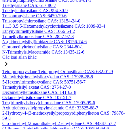
tert-Butyldiphenylchlorosilane CAS: 58479-61-1
Triethylsilane CAS: 617-86-7
Triethylchlorosilane CAS: 994-30-9
Triisopropylsilane CAS: 6459-79-6
Triisopropylchlorosilane CAS: 13154-24-0
1,1,3,3,5,5-Hexamethylcyclotrisilazane CAS: 1009-93-4
Ethynyltrimethylsilane CAS: 1066-54-2
Trimethylbromosilane CAS: 2857-97-8
N-(Trimethylsilyl)imidazole CAS: 18156-74-6
Cloromethyltrimethylsilane CAS: 2344-80-1
N-Trimethylsilylacetamide CAS: 13435-12-6
Các loại silan khác
Tetrapropoxysilane Tetrapropyl Orthosilicate CAS: 682-01-9
Methyltris(trimethylsiloxy)silan CAS: 17928-28-8
5-Hexenyltrimethoxysilane CAS: 58751-56-7
Trimethylsilyl axetat CAS: 2754-27-0
Decamethyltetrasiloxane CAS: 141-62-8
Octamethyltrisiloxane CAS: 107-51-7
Tris(trimethylsiloxy)chlorosilane CAS: 17905-99-6
Axit triethoxysilylpropylmaleamic CAS: 33525-68-7
2-Hydroxy-4-(3-triethoxysilylpropoxy)diphenylketon CAS: 79876-
59-8
Clo-dimethyl-(2-naphthalenyl-2-ethyl)silane CAS: 94847-57-7
(2-Pyrenyl-1-etyl)dimethylchlorosilane CAS: 105594-64-6