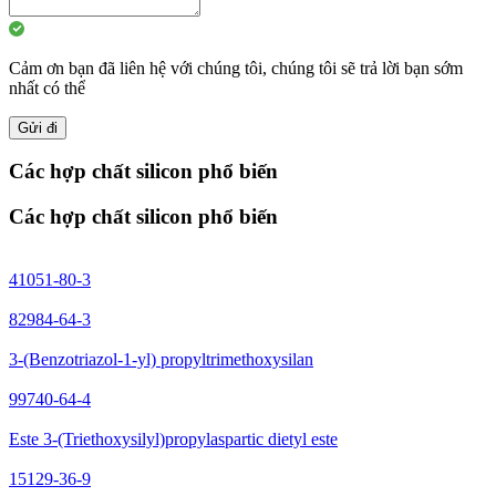
Cảm ơn bạn đã liên hệ với chúng tôi, chúng tôi sẽ trả lời bạn sớm
nhất có thể
Gửi đi
Các hợp chất silicon phổ biến
Các hợp chất silicon phổ biến
41051-80-3
82984-64-3
3-(Benzotriazol-1-yl) propyltrimethoxysilan
99740-64-4
Este 3-(Triethoxysilyl)propylaspartic dietyl este
15129-36-9