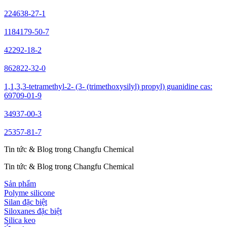
224638-27-1
1184179-50-7
42292-18-2
862822-32-0
1,1,3,3-tetramethyl-2- (3- (trimethoxysilyl) propyl) guanidine cas:
69709-01-9
34937-00-3
25357-81-7
Tin tức & Blog trong Changfu Chemical
Tin tức & Blog trong Changfu Chemical
Sản phẩm
Polyme silicone
Silan đặc biệt
Siloxanes đặc biệt
Silica keo