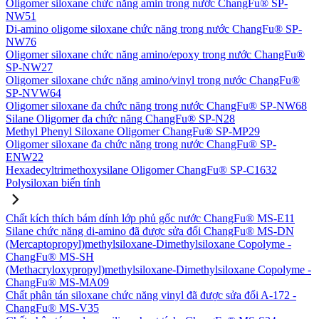
Oligomer siloxane chức năng amin trong nước ChangFu® SP-
NW51
Di-amino oligome siloxane chức năng trong nước ChangFu® SP-
NW76
Oligomer siloxane chức năng amino/epoxy trong nước ChangFu®
SP-NW27
Oligomer siloxane chức năng amino/vinyl trong nước ChangFu®
SP-NVW64
Oligomer siloxane đa chức năng trong nước ChangFu® SP-NW68
Silane Oligomer đa chức năng ChangFu® SP-N28
Methyl Phenyl Siloxane Oligomer ChangFu® SP-MP29
Oligomer siloxane đa chức năng trong nước ChangFu® SP-
ENW22
Hexadecyltrimethoxysilane Oligomer ChangFu® SP-C1632
Polysiloxan biến tính
Chất kích thích bám dính lớp phủ gốc nước ChangFu® MS-E11
Silane chức năng di-amino đã được sửa đổi ChangFu® MS-DN
(Mercaptopropyl)methylsiloxane-Dimethylsiloxane Copolyme -
ChangFu® MS-SH
(Methacryloxypropyl)methylsiloxane-Dimethylsiloxane Copolyme -
ChangFu® MS-MA09
Chất phân tán siloxane chức năng vinyl đã được sửa đổi A-172 -
ChangFu® MS-V35