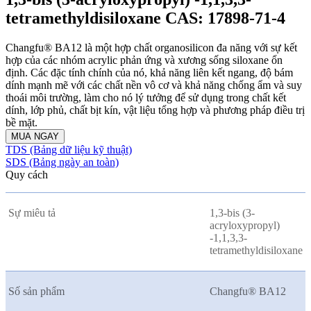
tetramethyldisiloxane CAS: 17898-71-4
Changfu® BA12 là một hợp chất organosilicon đa năng với sự kết
hợp của các nhóm acrylic phản ứng và xương sống siloxane ổn
định. Các đặc tính chính của nó, khả năng liên kết ngang, độ bám
dính mạnh mẽ với các chất nền vô cơ và khả năng chống ẩm và suy
thoái môi trường, làm cho nó lý tưởng để sử dụng trong chất kết
dính, lớp phủ, chất bịt kín, vật liệu tổng hợp và phương pháp điều trị
bề mặt.
MUA NGAY
TDS (Bảng dữ liệu kỹ thuật)
SDS (Bảng ngày an toàn)
Quy cách
Sự miêu tả
1,3-bis (3-
acryloxypropyl)
-1,1,3,3-
tetramethyldisiloxane
Số sản phẩm
Changfu® BA12