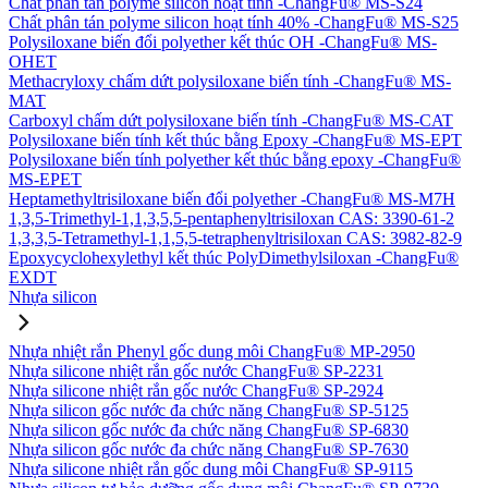
Chất phân tán polyme silicon hoạt tính -ChangFu® MS-S24
Chất phân tán polyme silicon hoạt tính 40% -ChangFu® MS-S25
Polysiloxane biến đổi polyether kết thúc OH -ChangFu® MS-
OHET
Methacryloxy chấm dứt polysiloxane biến tính -ChangFu® MS-
MAT
Carboxyl chấm dứt polysiloxane biến tính -ChangFu® MS-CAT
Polysiloxane biến tính kết thúc bằng Epoxy -ChangFu® MS-EPT
Polysiloxane biến tính polyether kết thúc bằng epoxy -ChangFu®
MS-EPET
Heptamethyltrisiloxane biến đổi polyether -ChangFu® MS-M7H
1,3,5-Trimethyl-1,1,3,5,5-pentaphenyltrisiloxan CAS: 3390-61-2
1,3,3,5-Tetramethyl-1,1,5,5-tetraphenyltrisiloxan CAS: 3982-82-9
Epoxycyclohexylethyl kết thúc PolyDimethylsiloxan -ChangFu®
EXDT
Nhựa silicon
Nhựa nhiệt rắn Phenyl gốc dung môi ChangFu® MP-2950
Nhựa silicone nhiệt rắn gốc nước ChangFu® SP-2231
Nhựa silicone nhiệt rắn gốc nước ChangFu® SP-2924
Nhựa silicon gốc nước đa chức năng ChangFu® SP-5125
Nhựa silicon gốc nước đa chức năng ChangFu® SP-6830
Nhựa silicon gốc nước đa chức năng ChangFu® SP-7630
Nhựa silicone nhiệt rắn gốc dung môi ChangFu® SP-9115