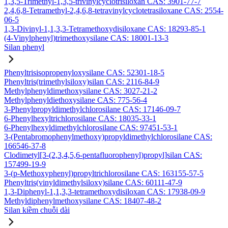
1,3,5-Trimethyl-1,3,5-trivinylcyclotrisiloxan CAS: 3901-77-7
2,4,6,8-Tetramethyl-2,4,6,8-tetravinylcyclotetrasiloxane CAS: 2554-
06-5
1,3-Divinyl-1,1,3,3-Tetramethoxydisiloxane CAS: 18293-85-1
(4-Vinylphenyl)trimethoxysilane CAS: 18001-13-3
Silan phenyl
Phenyltrisisopropenyloxysilane CAS: 52301-18-5
Phenyltris(trimethylsiloxy)silan CAS: 2116-84-9
Methylphenyldimethoxysilane CAS: 3027-21-2
Methylphenyldiethoxysilane CAS: 775-56-4
3-Phenylpropyldimethylchlorosilane CAS: 17146-09-7
6-Phenylhexyltrichlorosilane CAS: 18035-33-1
6-Phenylhexyldimethylchlorosilane CAS: 97451-53-1
3-(Pentabromophenylmethoxy)propyldimethylchlorosilane CAS:
166546-37-8
Clodimetyl[3-(2,3,4,5,6-pentafluorophenyl)propyl]silan CAS:
157499-19-9
3-(p-Methoxyphenyl)propyltrichlorosilane CAS: 163155-57-5
Phenyltris(vinyldimethylsiloxy)silane CAS: 60111-47-9
1,3-Diphenyl-1,1,3,3-tetramethoxydisiloxan CAS: 17938-09-9
Methyldiphenylmethoxysilane CAS: 18407-48-2
Silan kiềm chuỗi dài