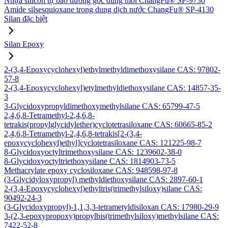
Nhựa silicon tự bảo dưỡng gốc dung môi ChangFu® SP-9730
Amide silsesquioxane trong dung dịch nước ChangFu® SP-4130
Silan đặc biệt
Silan Epoxy
2-(3,4-Epoxycyclohexyl)ethylmethyldimethoxysilane CAS: 97802-
57-8
2-(3,4-Epoxycyclohexyl)etylmethyldiethoxysilane CAS: 14857-35-
3
3-Glycidoxypropyldimethoxymethylsilane CAS: 65799-47-5
2,4,6,8-Tetramethyl-2,4,6,8-
tetrakis(propylglycidylether)cyclotetrasiloxane CAS: 60665-85-2
2,4,6,8-Tetramethyl-2,4,6,8-tetrakis[2-(3,4-
epoxycyclohexyl)ethyl]cyclotetrasiloxane CAS: 121225-98-7
8-Glycidoxyoctyltrimethoxysilane CAS: 1239602-38-0
8-Glycidoxyoctyltriethoxysilane CAS: 1814903-73-5
Methacrylate epoxy cyclosiloxane CAS: 948598-97-8
(3-Glycidyloxypropyl) methyldiethoxysilane CAS: 2897-60-1
2-(3,4-Epoxycyclohexyl)ethyltris(trimethylsiloxy)silane CAS:
90492-24-3
(3-Glycidoxypropyl)-1,1,3,3-tetrametyldisiloxan CAS: 17980-29-9
3-(2,3-epoxypropoxy)propylbis(trimethylsiloxy)methylsilane CAS:
7422-52-8