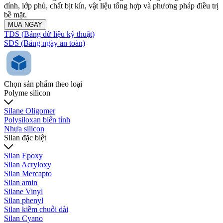
dính, lớp phủ, chất bịt kín, vật liệu tổng hợp và phương pháp điều trị
bề mặt.
MUA NGAY
TDS (Bảng dữ liệu kỹ thuật)
SDS (Bảng ngày an toàn)
Chọn sản phẩm theo loại
Polyme silicon
Silane Oligomer
Polysiloxan biến tính
Nhựa silicon
Silan đặc biệt
Silan Epoxy
Silan Acryloxy
Silan Mercapto
Silan amin
Silane Vinyl
Silan phenyl
Silan kiềm chuỗi dài
Silan Cyano