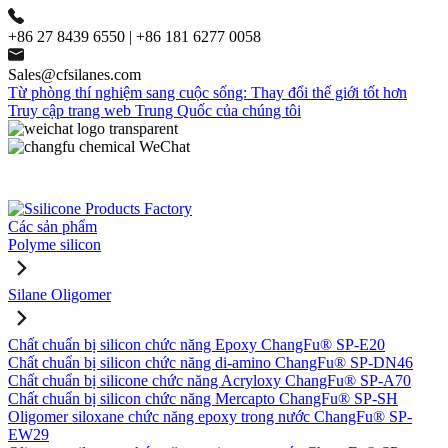
+86 27 8439 6550 | +86 181 6277 0058
Sales@cfsilanes.com
Từ phòng thí nghiệm sang cuộc sống: Thay đổi thế giới tốt hơn
Truy cập trang web Trung Quốc của chúng tôi
Các sản phẩm
Polyme silicon
Silane Oligomer
Chất chuẩn bị silicon chức năng Epoxy ChangFu® SP-E20
Chất chuẩn bị silicon chức năng di-amino ChangFu® SP-DN46
Chất chuẩn bị silicone chức năng Acryloxy ChangFu® SP-A70
Chất chuẩn bị silicon chức năng Mercapto ChangFu® SP-SH
Oligomer siloxane chức năng epoxy trong nước ChangFu® SP-
EW29