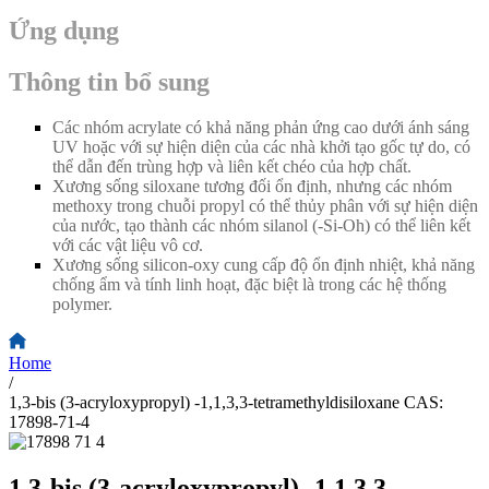
Ứng dụng
Thông tin bổ sung
Các nhóm acrylate có khả năng phản ứng cao dưới ánh sáng
UV hoặc với sự hiện diện của các nhà khởi tạo gốc tự do, có
thể dẫn đến trùng hợp và liên kết chéo của hợp chất.
Xương sống siloxane tương đối ổn định, nhưng các nhóm
methoxy trong chuỗi propyl có thể thủy phân với sự hiện diện
của nước, tạo thành các nhóm silanol (
-
Si
-
Oh) có thể liên kết
với các vật liệu vô cơ.
Xương sống silicon-oxy cung cấp độ ổn định nhiệt, khả năng
chống ẩm và tính linh hoạt, đặc biệt là trong các hệ thống
polymer.
Home
/
1,3-bis (3-acryloxypropyl) -1,1,3,3-tetramethyldisiloxane CAS:
17898-71-4
1,3-bis (3-acryloxypropyl) -1,1,3,3-