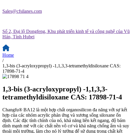
Sales@cfsilanes.com
Số 2, Đại lộ Dongfeng, Khu phát triển kinh tế và công nghệ của Vũ
Hán, Tỉnh Hubei
Home
/
1,3-bis (3-acryloxypropyl) -1,1,3,3-tetramethyldisiloxane CAS:
17898-71-4
1,3-bis (3-acryloxypropyl) -1,1,3,3-
tetramethyldisiloxane CAS: 17898-71-4
Changfu® BA12 là một hợp chất organosilicon đa năng với sự kết
hợp của các nhóm acrylic phản ứng và xương sống siloxane ổn
định. Các đặc tính chính của nó, khả năng liên kết ngang, độ bám
dính mạnh mẽ với các chất nền vô cơ và khả năng chống ẩm và suy
thoái môi trường, làm cho nó lý tưởng để sử dụng trong chất kết