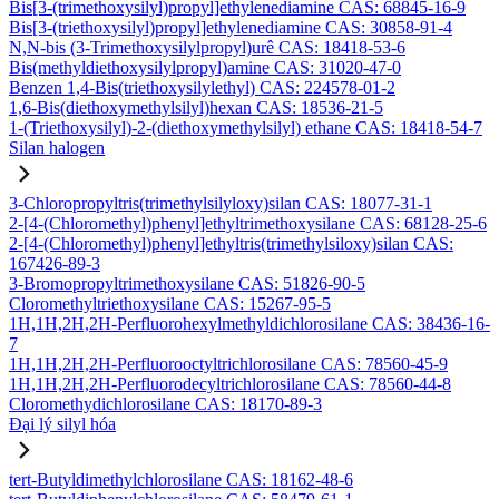
Bis[3-(trimethoxysilyl)propyl]ethylenediamine CAS: 68845-16-9
Bis[3-(triethoxysilyl)propyl]ethylenediamine CAS: 30858-91-4
N,N-bis (3-Trimethoxysilylpropyl)urê CAS: 18418-53-6
Bis(methyldiethoxysilylpropyl)amine CAS: 31020-47-0
Benzen 1,4-Bis(triethoxysilylethyl) CAS: 224578-01-2
1,6-Bis(diethoxymethylsilyl)hexan CAS: 18536-21-5
1-(Triethoxysilyl)-2-(diethoxymethylsilyl) ethane CAS: 18418-54-7
Silan halogen
3-Chloropropyltris(trimethylsilyloxy)silan CAS: 18077-31-1
2-[4-(Chloromethyl)phenyl]ethyltrimethoxysilane CAS: 68128-25-6
2-[4-(Chloromethyl)phenyl]ethyltris(trimethylsiloxy)silan CAS:
167426-89-3
3-Bromopropyltrimethoxysilane CAS: 51826-90-5
Cloromethyltriethoxysilane CAS: 15267-95-5
1H,1H,2H,2H-Perfluorohexylmethyldichlorosilane CAS: 38436-16-
7
1H,1H,2H,2H-Perfluorooctyltrichlorosilane CAS: 78560-45-9
1H,1H,2H,2H-Perfluorodecyltrichlorosilane CAS: 78560-44-8
Cloromethydichlorosilane CAS: 18170-89-3
Đại lý silyl hóa
tert-Butyldimethylchlorosilane CAS: 18162-48-6