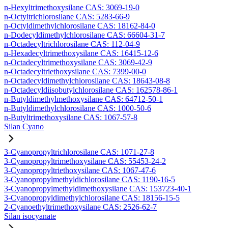
n-Hexyltrimethoxysilane CAS: 3069-19-0
n-Octyltrichlorosilane CAS: 5283-66-9
n-Octyldimethylchlorosilane CAS: 18162-84-0
n-Dodecyldimethylchlorosilane CAS: 66604-31-7
n-Octadecyltrichlorosilane CAS: 112-04-9
n-Hexadecyltrimethoxysilane CAS: 16415-12-6
n-Octadecyltrimethoxysilane CAS: 3069-42-9
n-Octadecyltriethoxysilane CAS: 7399-00-0
n-Octadecyldimethylchlorosilane CAS: 18643-08-8
n-Octadecyldiisobutylchlorosilane CAS: 162578-86-1
n-Butyldimethylmethoxysilane CAS: 64712-50-1
n-Butyldimethylchlorosilane CAS: 1000-50-6
n-Butyltrimethoxysilane CAS: 1067-57-8
Silan Cyano
3-Cyanopropyltrichlorosilane CAS: 1071-27-8
3-Cyanopropyltrimethoxysilane CAS: 55453-24-2
3-Cyanopropyltriethoxysilane CAS: 1067-47-6
3-Cyanopropylmethyldichlorosilane CAS: 1190-16-5
3-Cyanopropylmethyldimethoxysilane CAS: 153723-40-1
3-Cyanopropyldimethylchlorosilane CAS: 18156-15-5
2-Cyanoethyltrimethoxysilane CAS: 2526-62-7
Silan isocyanate