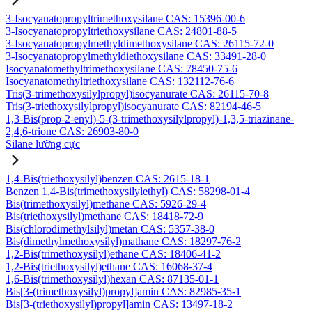
3-Isocyanatopropyltrimethoxysilane CAS: 15396-00-6
3-Isocyanatopropyltriethoxysilane CAS: 24801-88-5
3-Isocyanatopropylmethyldimethoxysilane CAS: 26115-72-0
3-Isocyanatopropylmethyldiethoxysilane CAS: 33491-28-0
Isocyanatomethyltrimethoxysilane CAS: 78450-75-6
Isocyanatomethyltriethoxysilane CAS: 132112-76-6
Tris(3-trimethoxysilylpropyl)isocyanurate CAS: 26115-70-8
Tris(3-triethoxysilylpropyl)isocyanurate CAS: 82194-46-5
1,3-Bis(prop-2-enyl)-5-(3-trimethoxysilylpropyl)-1,3,5-triazinane-
2,4,6-trione CAS: 26903-80-0
Silane lưỡng cực
1,4-Bis(triethoxysilyl)benzen CAS: 2615-18-1
Benzen 1,4-Bis(trimethoxysilylethyl) CAS: 58298-01-4
Bis(trimethoxysilyl)methane CAS: 5926-29-4
Bis(triethoxysilyl)methane CAS: 18418-72-9
Bis(chlorodimethylsilyl)metan CAS: 5357-38-0
Bis(dimethylmethoxysilyl)mathane CAS: 18297-76-2
1,2-Bis(trimethoxysilyl)ethane CAS: 18406-41-2
1,2-Bis(triethoxysilyl)ethane CAS: 16068-37-4
1,6-Bis(trimethoxysilyl)hexan CAS: 87135-01-1
Bis[3-(trimethoxysilyl)propyl]amin CAS: 82985-35-1
Bis[3-(triethoxysilyl)propyl]amin CAS: 13497-18-2