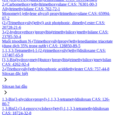
2-(Carbomethoxy)ethyltrimethoxysilane CAS: 76301-00-3
Allyltrimethylsilane CAS: 762-72-1
Monometyl (ethylene glycol) propyltrimethoxysilane CAS: 65994-
07-2
(2-(Trimethoxysilyl)ethyl) axit photphonic, dimethyl ester CAS:
20728-21-6
3-(2-hydroxyethoxy)propylbis(trimethylsiloxy)methylsilane CAS:
23785-50-4
Muối trisodium N-(Trimethoxysilylpropyl)ethylenediamine triacetate
(dung dịch 35% trong nước) CAS: 128850-89-5
1,1,3,3-Tetramethyl-1-[2-(trimethoxysilyl)ethyl]disiloxane CAS:
137407-65-9
[3,3-Bis(hydroxymetyl)butoxy]propylbis(trimethylsiloxy)metylsilan
CAS: 4262-92-4
2-(Triethoxysilyl)ethylphosphonic aciddiethylester CAS: 757-44-8
Siloxan đặc biệt
Siloxan hai đầu
1,3-Bis(3-glycidoxypropyl)-1,1,3,3-tetrametyldisiloxan CAS: 126-
80-7
1,3-Bis[2-(3,4-epoxycyclohexyl)etyl]-1,1,3,3-tetramethyldisiloxan
CAS: 18724-32-8