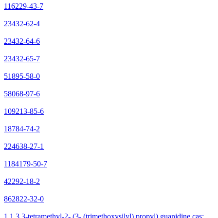
116229-43-7
23432-62-4
23432-64-6
23432-65-7
51895-58-0
58068-97-6
109213-85-6
18784-74-2
224638-27-1
1184179-50-7
42292-18-2
862822-32-0
1,1,3,3-tetramethyl-2- (3- (trimethoxysilyl) propyl) guanidine cas: