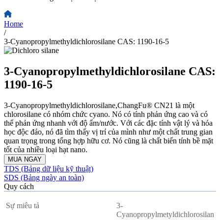
Home
/
3-Cyanopropylmethyldichlorosilane CAS: 1190-16-5
3-Cyanopropylmethyldichlorosilane CAS:
1190-16-5
3-Cyanopropylmethyldichlorosilane,ChangFu® CN21 là một
chlorosilane có nhóm chức cyano. Nó có tính phản ứng cao và có
thể phản ứng nhanh với độ ẩm/nước. Với các đặc tính vật lý và hóa
học độc đáo, nó đã tìm thấy vị trí của mình như một chất trung gian
quan trọng trong tổng hợp hữu cơ. Nó cũng là chất biến tính bề mặt
tốt của nhiều loại hạt nano.
MUA NGAY
TDS (Bảng dữ liệu kỹ thuật)
SDS (Bảng ngày an toàn)
Quy cách
Sự miêu tả
3-
Cyanopropylmetyldichlorosilan