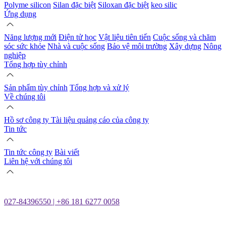
Polyme silicon
Silan đặc biệt
Siloxan đặc biệt
keo silic
Ứng dụng
Năng lượng mới
Điện tử học
Vật liệu tiên tiến
Cuộc sống và chăm
sóc sức khỏe
Nhà và cuộc sống
Bảo vệ môi trường
Xây dựng
Nông
nghiệp
Tổng hợp tùy chỉnh
Sản phẩm tùy chỉnh
Tổng hợp và xử lý
Về chúng tôi
Hồ sơ công ty
Tài liệu quảng cáo của công ty
Tin tức
Tin tức công ty
Bài viết
Liên hệ với chúng tôi
027-84396550 | +86 181 6277 0058