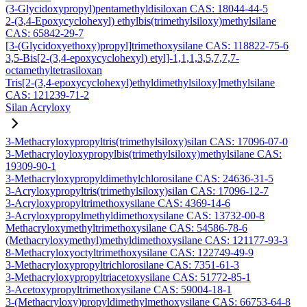
(3-Glycidoxypropyl)pentamethyldisiloxan CAS: 18044-44-5
2-(3,4-Epoxycyclohexyl) ethylbis(trimethylsiloxy)methylsilane
CAS: 65842-29-7
[3-(Glycidoxyethoxy)propyl]trimethoxysilane CAS: 118822-75-6
3,5-Bis[2-(3,4-epoxycyclohexyl) etyl]-1,1,1,3,5,7,7,7-
octamethyltetrasiloxan
Tris[2-(3,4-epoxycyclohexyl)ethyldimethylsiloxy]methylsilane
CAS: 121239-71-2
Silan Acryloxy
3-Methacryloxypropyltris(trimethylsiloxy)silan CAS: 17096-07-0
3-Methacryloyloxypropylbis(trimethylsiloxy)methylsilane CAS:
19309-90-1
3-Methacryloxypropyldimethylchlorosilane CAS: 24636-31-5
3-Acryloxypropyltris(trimethylsiloxy)silan CAS: 17096-12-7
3-Acryloxypropyltrimethoxysilane CAS: 4369-14-6
3-Acryloxypropylmethyldimethoxysilane CAS: 13732-00-8
Methacryloxymethyltrimethoxysilane CAS: 54586-78-6
(Methacryloxymethyl)methyldimethoxysilane CAS: 121177-93-3
8-Methacryloxyoctyltrimethoxysilane CAS: 122749-49-9
3-Methacryloxypropyltrichlorosilane CAS: 7351-61-3
3-Methacryloxypropyltriacetoxysilane CAS: 51772-85-1
3-Acetoxypropyltrimethoxysilane CAS: 59004-18-1
3-(Methacryloxy)propyldimethylmethoxysilane CAS: 66753-64-8