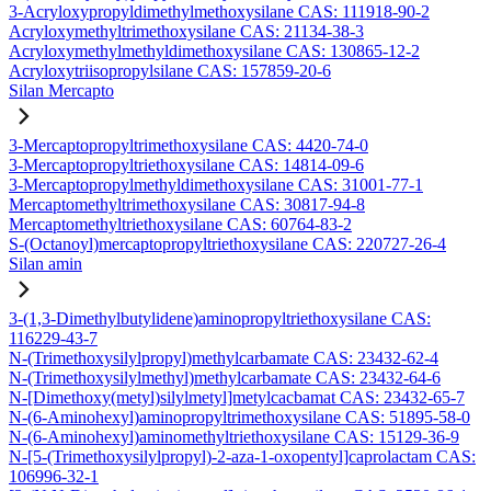
3-Acryloxypropyldimethylmethoxysilane CAS: 111918-90-2
Acryloxymethyltrimethoxysilane CAS: 21134-38-3
Acryloxymethylmethyldimethoxysilane CAS: 130865-12-2
Acryloxytriisopropylsilane CAS: 157859-20-6
Silan Mercapto
3-Mercaptopropyltrimethoxysilane CAS: 4420-74-0
3-Mercaptopropyltriethoxysilane CAS: 14814-09-6
3-Mercaptopropylmethyldimethoxysilane CAS: 31001-77-1
Mercaptomethyltrimethoxysilane CAS: 30817-94-8
Mercaptomethyltriethoxysilane CAS: 60764-83-2
S-(Octanoyl)mercaptopropyltriethoxysilane CAS: 220727-26-4
Silan amin
3-(1,3-Dimethylbutylidene)aminopropyltriethoxysilane CAS:
116229-43-7
N-(Trimethoxysilylpropyl)methylcarbamate CAS: 23432-62-4
N-(Trimethoxysilylmethyl)methylcarbamate CAS: 23432-64-6
N-[Dimethoxy(metyl)silylmetyl]metylcacbamat CAS: 23432-65-7
N-(6-Aminohexyl)aminopropyltrimethoxysilane CAS: 51895-58-0
N-(6-Aminohexyl)aminomethyltriethoxysilane CAS: 15129-36-9
N-[5-(Trimethoxysilylpropyl)-2-aza-1-oxopentyl]caprolactam CAS:
106996-32-1