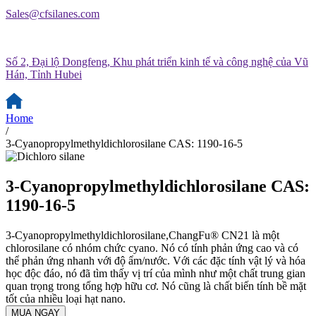
Sales@cfsilanes.com
Số 2, Đại lộ Dongfeng, Khu phát triển kinh tế và công nghệ của Vũ
Hán, Tỉnh Hubei
Home
/
3-Cyanopropylmethyldichlorosilane CAS: 1190-16-5
3-Cyanopropylmethyldichlorosilane CAS:
1190-16-5
3-Cyanopropylmethyldichlorosilane,ChangFu® CN21 là một
chlorosilane có nhóm chức cyano. Nó có tính phản ứng cao và có
thể phản ứng nhanh với độ ẩm/nước. Với các đặc tính vật lý và hóa
học độc đáo, nó đã tìm thấy vị trí của mình như một chất trung gian
quan trọng trong tổng hợp hữu cơ. Nó cũng là chất biến tính bề mặt
tốt của nhiều loại hạt nano.
MUA NGAY