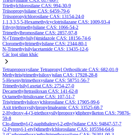
Triethylsilane CAS: 617-86-7
Triethylchlorosilane CAS: 994-30-9
Triisopropylsilane CAS: 6459-79-6
Triisopropylchlorosilane CAS: 13154-24-0
1,1,3,3,5,5-Hexamethylcyclotrisilazane CAS: 1009-93-4
Ethynyltrimethylsilane CAS: 1066-54-2
Trimethylbromosilane CAS: 2857-97-8
N-(Trimethylsilyl)imidazole CAS: 18156-74-6
Cloromethyltrimethylsilane CAS: 2344-80-1
N-Trimethylsilylacetamide CAS: 13435-12-6
Các loại silan khác
Tetrapropoxysilane Tetrapropyl Orthosilicate CAS: 682-01-9
Methyltris(trimethylsiloxy)silan CAS: 17928-28-8
5-Hexenyltrimethoxysilane CAS: 58751-56-7
Trimethylsilyl axetat CAS: 2754-27-0
Decamethyltetrasiloxan CAS: 141-62-8
Octamethyltrisiloxane CAS: 107-51-7
Tris(trimethylsiloxy)chlorosilane CAS: 17905-99-6
Axit triethoxysilylpropylmaleamic CAS: 33525-68-7
2-Hydroxy-4-(3-triethoxysilylpropoxy)diphenylketon CAS: 79876-
59-8
Clo-dimethyl-(2-naphthalenyl-2-ethyl)silane CAS: 94847-57-7
(2-Pyrenyl-1-etyl)dimethylchlorosilane CAS: 105594-64-6
2-(Carbomethoxy)ethyltrimethoxysilane CAS: 76301-00-3