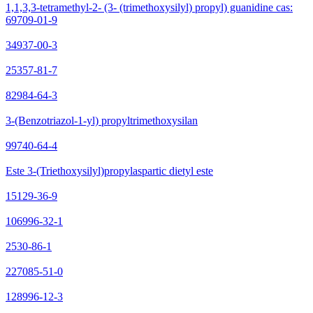
1,1,3,3-tetramethyl-2- (3- (trimethoxysilyl) propyl) guanidine cas:
69709-01-9
34937-00-3
25357-81-7
82984-64-3
3-(Benzotriazol-1-yl) propyltrimethoxysilan
99740-64-4
Este 3-(Triethoxysilyl)propylaspartic dietyl este
15129-36-9
106996-32-1
2530-86-1
227085-51-0
128996-12-3