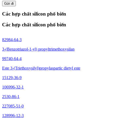
Gửi đi
Các hợp chất silicon phổ biến
Các hợp chất silicon phổ biến
82984-64-3
3-(Benzotriazol-1-yl) propyltrimethoxysilan
99740-64-4
Este 3-(Triethoxysilyl)propylaspartic dietyl este
15129-36-9
106996-32-1
2530-86-1
227085-51-0
128996-12-3