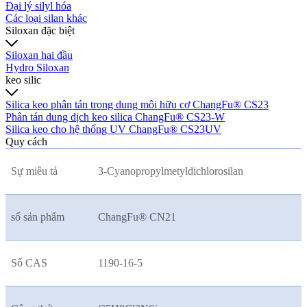
Đại lý silyl hóa
Các loại silan khác
Siloxan đặc biệt
Siloxan hai đầu
Hydro Siloxan
keo silic
Silica keo phân tán trong dung môi hữu cơ ChangFu® CS23
Phân tán dung dịch keo silica ChangFu® CS23-W
Silica keo cho hệ thống UV ChangFu® CS23UV
Quy cách
Sự miêu tả
3-Cyanopropylmetyldichlorosilan
số sản phẩm
ChangFu® CN21
Số CAS
1190-16-5