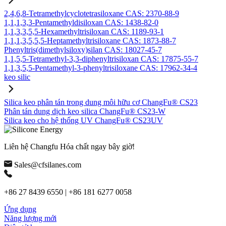
2,4,6,8-Tetramethylcyclotetrasiloxane CAS: 2370-88-9
1,1,1,3,3-Pentamethyldisiloxan CAS: 1438-82-0
1,1,3,3,5,5-Hexamethyltrisiloxan CAS: 1189-93-1
1,1,1,3,5,5,5-Heptamethyltrisiloxane CAS: 1873-88-7
Phenyltris(dimethylsiloxy)silan CAS: 18027-45-7
1,1,5,5-Tetramethyl-3,3-diphenyltrisiloxan CAS: 17875-55-7
1,1,3,5,5-Pentamethyl-3-phenyltrisiloxane CAS: 17962-34-4
keo silic
Silica keo phân tán trong dung môi hữu cơ ChangFu® CS23
Phân tán dung dịch keo silica ChangFu® CS23-W
Silica keo cho hệ thống UV ChangFu® CS23UV
Liên hệ Changfu Hóa chất ngay bây giờ!
Sales@cfsilanes.com
+86 27 8439 6550 | +86 181 6277 0058
Ứng dụng
Năng lượng mới