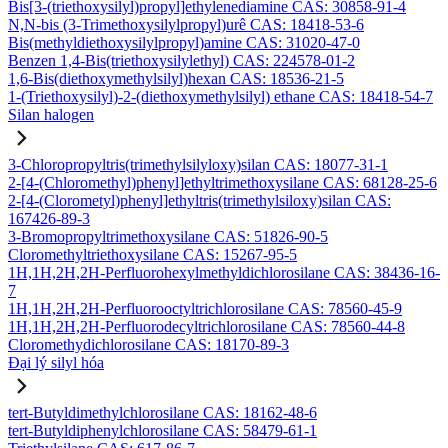
Bis[3-(triethoxysilyl)propyl]ethylenediamine CAS: 30858-91-4
N,N-bis (3-Trimethoxysilylpropyl)urê CAS: 18418-53-6
Bis(methyldiethoxysilylpropyl)amine CAS: 31020-47-0
Benzen 1,4-Bis(triethoxysilylethyl) CAS: 224578-01-2
1,6-Bis(diethoxymethylsilyl)hexan CAS: 18536-21-5
1-(Triethoxysilyl)-2-(diethoxymethylsilyl) ethane CAS: 18418-54-7
Silan halogen
3-Chloropropyltris(trimethylsilyloxy)silan CAS: 18077-31-1
2-[4-(Chloromethyl)phenyl]ethyltrimethoxysilane CAS: 68128-25-6
2-[4-(Clorometyl)phenyl]ethyltris(trimethylsiloxy)silan CAS:
167426-89-3
3-Bromopropyltrimethoxysilane CAS: 51826-90-5
Cloromethyltriethoxysilane CAS: 15267-95-5
1H,1H,2H,2H-Perfluorohexylmethyldichlorosilane CAS: 38436-16-
7
1H,1H,2H,2H-Perfluorooctyltrichlorosilane CAS: 78560-45-9
1H,1H,2H,2H-Perfluorodecyltrichlorosilane CAS: 78560-44-8
Cloromethydichlorosilane CAS: 18170-89-3
Đại lý silyl hóa
tert-Butyldimethylchlorosilane CAS: 18162-48-6
tert-Butyldiphenylchlorosilane CAS: 58479-61-1