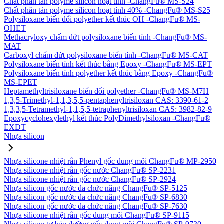
Chất phân tán polyme silicon hoạt tính -ChangFu® MS-S24
Chất phân tán polyme silicon hoạt tính 40% -ChangFu® MS-S25
Polysiloxane biến đổi polyether kết thúc OH -ChangFu® MS-
OHET
Methacryloxy chấm dứt polysiloxane biến tính -ChangFu® MS-
MAT
Carboxyl chấm dứt polysiloxane biến tính -ChangFu® MS-CAT
Polysiloxane biến tính kết thúc bằng Epoxy -ChangFu® MS-EPT
Polysiloxane biến tính polyether kết thúc bằng Epoxy -ChangFu®
MS-EPET
Heptamethyltrisiloxane biến đổi polyether -ChangFu® MS-M7H
1,3,5-Trimethyl-1,1,3,5,5-pentaphenyltrisiloxan CAS: 3390-61-2
1,3,3,5-Tetramethyl-1,1,5,5-tetraphenyltrisiloxan CAS: 3982-82-9
Epoxycyclohexylethyl kết thúc PolyDimethylsiloxan -ChangFu®
EXDT
Nhựa silicon
Nhựa silicone nhiệt rắn Phenyl gốc dung môi ChangFu® MP-2950
Nhựa silicone nhiệt rắn gốc nước ChangFu® SP-2231
Nhựa silicone nhiệt rắn gốc nước ChangFu® SP-2924
Nhựa silicon gốc nước đa chức năng ChangFu® SP-5125
Nhựa silicon gốc nước đa chức năng ChangFu® SP-6830
Nhựa silicon gốc nước đa chức năng ChangFu® SP-7630
Nhựa silicone nhiệt rắn gốc dung môi ChangFu® SP-9115