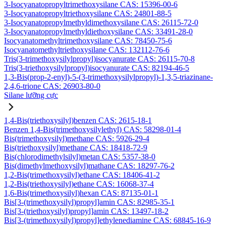
3-Isocyanatopropyltrimethoxysilane CAS: 15396-00-6
3-Isocyanatopropyltriethoxysilane CAS: 24801-88-5
3-Isocyanatopropylmethyldimethoxysilane CAS: 26115-72-0
3-Isocyanatopropylmethyldiethoxysilane CAS: 33491-28-0
Isocyanatomethyltrimethoxysilane CAS: 78450-75-6
Isocyanatomethyltriethoxysilane CAS: 132112-76-6
Tris(3-trimethoxysilylpropyl)isocyanurate CAS: 26115-70-8
Tris(3-triethoxysilylpropyl)isocyanurate CAS: 82194-46-5
1,3-Bis(prop-2-enyl)-5-(3-trimethoxysilylpropyl)-1,3,5-triazinane-
2,4,6-trione CAS: 26903-80-0
Silane lưỡng cực
1,4-Bis(triethoxysilyl)benzen CAS: 2615-18-1
Benzen 1,4-Bis(trimethoxysilylethyl) CAS: 58298-01-4
Bis(trimethoxysilyl)methane CAS: 5926-29-4
Bis(triethoxysilyl)methane CAS: 18418-72-9
Bis(chlorodimethylsilyl)metan CAS: 5357-38-0
Bis(dimethylmethoxysilyl)mathane CAS: 18297-76-2
1,2-Bis(trimethoxysilyl)ethane CAS: 18406-41-2
1,2-Bis(triethoxysilyl)ethane CAS: 16068-37-4
1,6-Bis(trimethoxysilyl)hexan CAS: 87135-01-1
Bis[3-(trimethoxysilyl)propyl]amin CAS: 82985-35-1
Bis[3-(triethoxysilyl)propyl]amin CAS: 13497-18-2
Bis[3-(trimethoxysilyl)propyl]ethylenediamine CAS: 68845-16-9