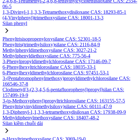
2,4,6,8-Tetramethyl-2,4,6,8-tetravinylcyclotetrasiloxane CAS: 2554-
06-5
1,3-Divinyl-1,1,3,3-Tetramethoxydisiloxane CAS: 18293-85-1
(4-Vinylphenyl)trimethoxysilane CAS: 18001-13-3
Silan phenyl
Phenyltrisisopropenyloxysilane CAS: 52301-18-5
Phenyltris(trimethylsiloxy)silane CAS: 2116-84-9
Methylphenyldimethoxysilane CAS: 3027-21-2
Methylphenyldiethoxysilane CAS: 775-56-4
3-Phenylpropyldimethylchlorosilane CAS: 17146-09-7
6-Phenylhexyltrichlorosilane CAS: 18035-33-1
6-Phenylhexyldimethylchlorosilane CAS: 97451-53-1
3-(Pentabromophenylmethoxy)propyldimethylchlorosilane CAS:
166546-37-8
Clodimetyl[3-(2,3,4,5,6-pentafluorophenyl)propyl]silan CAS:
157499-19-9
3-(p-Methoxyphenyl)propyltrichlorosilane CAS: 163155-57-5
Phenyltris(vinyldimethylsiloxy)silane CAS: 60111-47-9
1,3-Diphenyl-1,1,3,3-tetramethoxydisiloxan CAS: 17938-09-9
Methyldiphenylmethoxysilane CAS: 18407-48-2
Silan kiềm chuỗi dài
n-Hexyltrimethoxysilane CAS: 3069-19-0