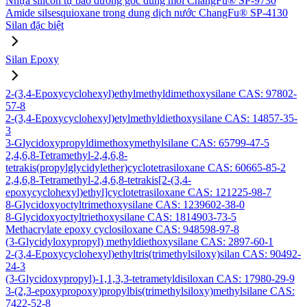
Nhựa silicon tự bảo dưỡng gốc dung môi ChangFu® SP-9730
Amide silsesquioxane trong dung dịch nước ChangFu® SP-4130
Silan đặc biệt
Silan Epoxy
2-(3,4-Epoxycyclohexyl)ethylmethyldimethoxysilane CAS: 97802-
57-8
2-(3,4-Epoxycyclohexyl)etylmethyldiethoxysilane CAS: 14857-35-
3
3-Glycidoxypropyldimethoxymethylsilane CAS: 65799-47-5
2,4,6,8-Tetramethyl-2,4,6,8-
tetrakis(propylglycidylether)cyclotetrasiloxane CAS: 60665-85-2
2,4,6,8-Tetramethyl-2,4,6,8-tetrakis[2-(3,4-
epoxycyclohexyl)ethyl]cyclotetrasiloxane CAS: 121225-98-7
8-Glycidoxyoctyltrimethoxysilane CAS: 1239602-38-0
8-Glycidoxyoctyltriethoxysilane CAS: 1814903-73-5
Methacrylate epoxy cyclosiloxane CAS: 948598-97-8
(3-Glycidyloxypropyl) methyldiethoxysilane CAS: 2897-60-1
2-(3,4-Epoxycyclohexyl)ethyltris(trimethylsiloxy)silan CAS: 90492-
24-3
(3-Glycidoxypropyl)-1,1,3,3-tetrametyldisiloxan CAS: 17980-29-9
3-(2,3-epoxypropoxy)propylbis(trimethylsiloxy)methylsilane CAS:
7422-52-8