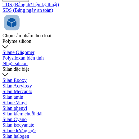
TDS (Bảng dữ liệu kỹ thuật)
SDS (Bảng ngày an toàn)
Chọn sản phẩm theo loại
Polyme silicon
Silane Oligomer
Polysiloxan biến tính
Nhựa silicon
Silan đặc biệt
Silan Epoxy
Silan Acryloxy
Silan Mercapto
Silan amin
Silane Vinyl
Silan phenyl
Silan kiềm chuỗi dài
Silan Cyano
Silan isocyanate
Silane lưỡng cực
Silan halogen