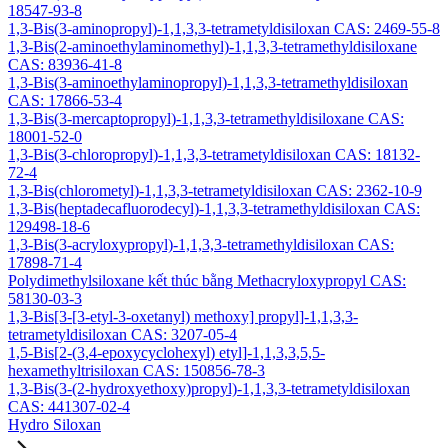
18547-93-8
1,3-Bis(3-aminopropyl)-1,1,3,3-tetrametyldisiloxan CAS: 2469-55-8
1,3-Bis(2-aminoethylaminomethyl)-1,1,3,3-tetramethyldisiloxane
CAS: 83936-41-8
1,3-Bis(3-aminoethylaminopropyl)-1,1,3,3-tetramethyldisiloxan
CAS: 17866-53-4
1,3-Bis(3-mercaptopropyl)-1,1,3,3-tetramethyldisiloxane CAS:
18001-52-0
1,3-Bis(3-chloropropyl)-1,1,3,3-tetrametyldisiloxan CAS: 18132-
72-4
1,3-Bis(chlorometyl)-1,1,3,3-tetrametyldisiloxan CAS: 2362-10-9
1,3-Bis(heptadecafluorodecyl)-1,1,3,3-tetramethyldisiloxan CAS:
129498-18-6
1,3-Bis(3-acryloxypropyl)-1,1,3,3-tetramethyldisiloxan CAS:
17898-71-4
Polydimethylsiloxane kết thúc bằng Methacryloxypropyl CAS:
58130-03-3
1,3-Bis[3-[3-etyl-3-oxetanyl) methoxy] propyl]-1,1,3,3-
tetrametyldisiloxan CAS: 3207-05-4
1,5-Bis[2-(3,4-epoxycyclohexyl) etyl]-1,1,3,3,5,5-
hexamethyltrisiloxan CAS: 150856-78-3
1,3-Bis(3-(2-hydroxyethoxy)propyl)-1,1,3,3-tetrametyldisiloxan
CAS: 441307-02-4
Hydro Siloxan