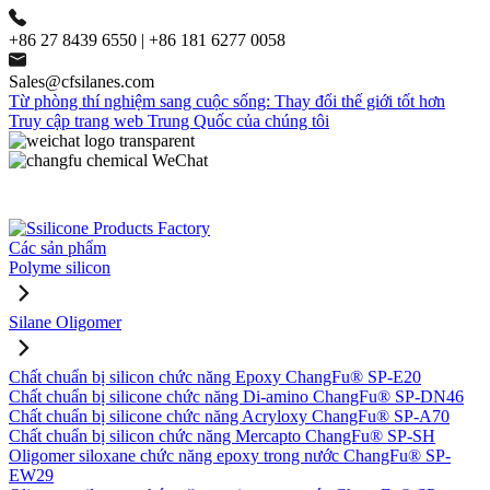
+86 27 8439 6550 | +86 181 6277 0058
Sales@cfsilanes.com
Từ phòng thí nghiệm sang cuộc sống: Thay đổi thế giới tốt hơn
Truy cập trang web Trung Quốc của chúng tôi
Các sản phẩm
Polyme silicon
Silane Oligomer
Chất chuẩn bị silicon chức năng Epoxy ChangFu® SP-E20
Chất chuẩn bị silicone chức năng Di-amino ChangFu® SP-DN46
Chất chuẩn bị silicone chức năng Acryloxy ChangFu® SP-A70
Chất chuẩn bị silicon chức năng Mercapto ChangFu® SP-SH
Oligomer siloxane chức năng epoxy trong nước ChangFu® SP-
EW29