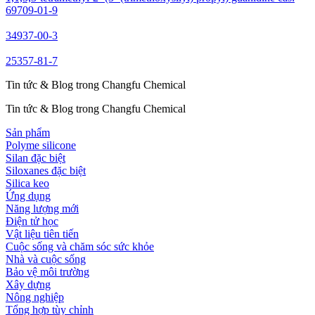
69709-01-9
34937-00-3
25357-81-7
Tin tức & Blog trong Changfu Chemical
Tin tức & Blog trong Changfu Chemical
Sản phẩm
Polyme silicone
Silan đặc biệt
Siloxanes đặc biệt
Silica keo
Ứng dụng
Năng lượng mới
Điện tử học
Vật liệu tiên tiến
Cuộc sống và chăm sóc sức khỏe
Nhà và cuộc sống
Bảo vệ môi trường
Xây dựng
Nông nghiệp
Tổng hợp tùy chỉnh