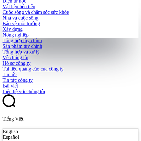
Điện tử học
Vật liệu tiên tiến
Cuộc sống và chăm sóc sức khỏe
Nhà và cuộc sống
Bảo vệ môi trường
Xây dựng
Nông nghiệp
Tổng hợp tùy chỉnh
Sản phẩm tùy chỉnh
Tổng hợp và xử lý
Về chúng tôi
Hồ sơ công ty
Tài liệu quảng cáo của công ty
Tin tức
Tin tức công ty
Bài viết
Liên hệ với chúng tôi
Tiếng Việt
English
Español