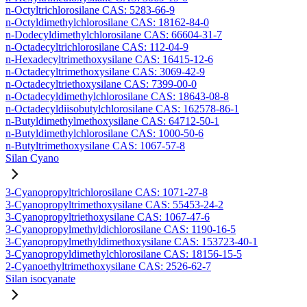
n-Octyltrichlorosilane CAS: 5283-66-9
n-Octyldimethylchlorosilane CAS: 18162-84-0
n-Dodecyldimethylchlorosilane CAS: 66604-31-7
n-Octadecyltrichlorosilane CAS: 112-04-9
n-Hexadecyltrimethoxysilane CAS: 16415-12-6
n-Octadecyltrimethoxysilane CAS: 3069-42-9
n-Octadecyltriethoxysilane CAS: 7399-00-0
n-Octadecyldimethylchlorosilane CAS: 18643-08-8
n-Octadecyldiisobutylchlorosilane CAS: 162578-86-1
n-Butyldimethylmethoxysilane CAS: 64712-50-1
n-Butyldimethylchlorosilane CAS: 1000-50-6
n-Butyltrimethoxysilane CAS: 1067-57-8
Silan Cyano
3-Cyanopropyltrichlorosilane CAS: 1071-27-8
3-Cyanopropyltrimethoxysilane CAS: 55453-24-2
3-Cyanopropyltriethoxysilane CAS: 1067-47-6
3-Cyanopropylmethyldichlorosilane CAS: 1190-16-5
3-Cyanopropylmethyldimethoxysilane CAS: 153723-40-1
3-Cyanopropyldimethylchlorosilane CAS: 18156-15-5
2-Cyanoethyltrimethoxysilane CAS: 2526-62-7
Silan isocyanate