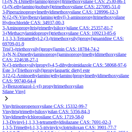
[3-(N,N-Dimethylamino)propyl]trimethoxysilane CAS: 2530-86-1
(3-(N-ethylamino)isobutyl)trimethoxysilane CAS: 227085-51-0
3-Piperazinopropylmethyldimethoxysilane CAS: 128996-12-3
N-[2-(N-Vinylbenzylamino)ethyl]-3-aminopropyltrimethoxysilane
Hydrochloride CAS: 34937-00-3
3-Aminopropyltris(trimethylsiloxy)silane CAS: 25357-81-7
3-(Methacrylamidopropyl)triethoxysilane CAS: 109213-85-6
1,1,3,3-Tetramethyl-2-(3-(trimethoxysilyl)propyl)guanidine CAS:
69709-01-9
Tris[3-(triethoxysilyl)propyl]amin CAS: 18784-74-2
3-(N,N-Dimethylaminopropyl)aminopropylmethyldimethoxysilane
CAS: 224638-27-1
N-(3-triethoxysilylpropyl)-4,5-dihydroimidazole CAS: 58068-97-6
Este 3-(Triethoxysilyl)propylaspartic dietyl este
3-[2-(2-Aminoethylamino)ethylamino]propylmethyldimethoxysilane
CAS: 99740-64-4
3-(Benzotriazol-1-yl) propyltrimethoxysilan
Silane Vinyl
Vinyltriisopropenoxysilane CAS: 15332-99-7
Vinyltris(trimethylsiloxy)silan CAS: 5356-84-3
Vinyldimethylchlorosilane CAS: 1719-58-0
1,3-Divinyl-1,1,3,3-tetramethyldisilazane CAS: 7691-02-3
1,3,5-Trimethyl-1,3,5-trivinylcyclotrisiloxan CAS: 3901-77-7