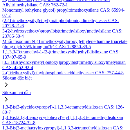
Allyltrimethylsilane CAS: 762-72-1
Monometyl (ethylene glycol) propyltrimethoxysilane CAS: 65994-
07-2
(2-(Trimethoxysilyl)ethyl) axit photphonic, dimethyl ester CAS:
20728-21-6
3-(2-hydroxyethoxy)propylbis(trimethylsiloxy)methylsilane CAS:
23785-50-4
Muối trisodium N-(Trimethoxysilylpropyl)ethylenediamine triacetate
(dung dịch 35% trong nước) CAS: 128850-89-5
1,1,3,3-Tetramethyl-1-[2-(trimethoxysilyl)ethyl]disiloxane CAS:
137407-65-9
[3,3-Bis(hydroxymetyl)butoxy]propylbis(trimethylsiloxy)metylsilan
CAS: 4262-92-4
2-(Triethoxysilyl)ethylphosphonic aciddiethylester CAS: 757-44-8
Siloxan đặc biệt
Siloxan hai đầu
1,3-Bis(3-glycidoxypropyl)-1,1,3,3-tetrametyldisiloxan CAS: 126-
80-7
1,3-Bis[2-(3,4-epoxycyclohexyl)etyl]-1,1,3,3-tetramethyldisiloxan
CAS: 18724-32-8
1,3-Bis(3-methacryloxypropyl)-1,1,3,3-tetramethyldisiloxan CAS: