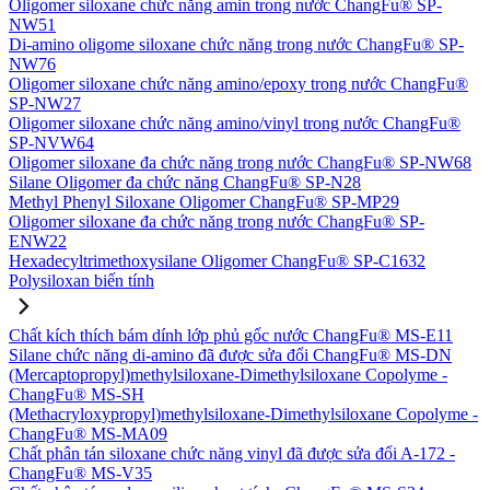
Oligomer siloxane chức năng amin trong nước ChangFu® SP-
NW51
Di-amino oligome siloxane chức năng trong nước ChangFu® SP-
NW76
Oligomer siloxane chức năng amino/epoxy trong nước ChangFu®
SP-NW27
Oligomer siloxane chức năng amino/vinyl trong nước ChangFu®
SP-NVW64
Oligomer siloxane đa chức năng trong nước ChangFu® SP-NW68
Silane Oligomer đa chức năng ChangFu® SP-N28
Methyl Phenyl Siloxane Oligomer ChangFu® SP-MP29
Oligomer siloxane đa chức năng trong nước ChangFu® SP-
ENW22
Hexadecyltrimethoxysilane Oligomer ChangFu® SP-C1632
Polysiloxan biến tính
Chất kích thích bám dính lớp phủ gốc nước ChangFu® MS-E11
Silane chức năng di-amino đã được sửa đổi ChangFu® MS-DN
(Mercaptopropyl)methylsiloxane-Dimethylsiloxane Copolyme -
ChangFu® MS-SH
(Methacryloxypropyl)methylsiloxane-Dimethylsiloxane Copolyme -
ChangFu® MS-MA09
Chất phân tán siloxane chức năng vinyl đã được sửa đổi A-172 -
ChangFu® MS-V35