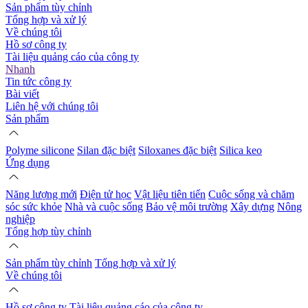
Sản phẩm tùy chỉnh
Tổng hợp và xử lý
Về chúng tôi
Hồ sơ công ty
Tài liệu quảng cáo của công ty
Nhanh
Tin tức công ty
Bài viết
Liên hệ với chúng tôi
Sản phẩm
Polyme silicone
Silan đặc biệt
Siloxanes đặc biệt
Silica keo
Ứng dụng
Năng lượng mới
Điện tử học
Vật liệu tiên tiến
Cuộc sống và chăm
sóc sức khỏe
Nhà và cuộc sống
Bảo vệ môi trường
Xây dựng
Nông
nghiệp
Tổng hợp tùy chỉnh
Sản phẩm tùy chỉnh
Tổng hợp và xử lý
Về chúng tôi
Hồ sơ công ty
Tài liệu quảng cáo của công ty