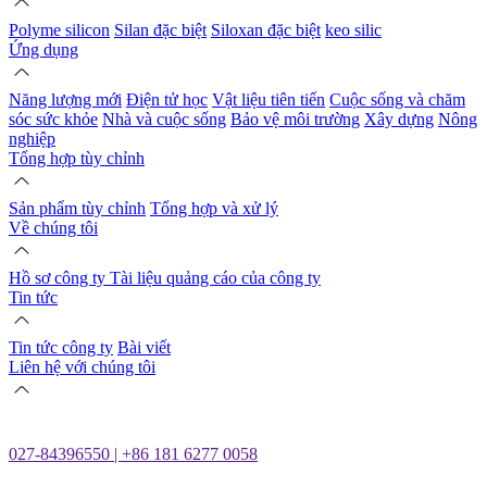
Polyme silicon
Silan đặc biệt
Siloxan đặc biệt
keo silic
Ứng dụng
Năng lượng mới
Điện tử học
Vật liệu tiên tiến
Cuộc sống và chăm
sóc sức khỏe
Nhà và cuộc sống
Bảo vệ môi trường
Xây dựng
Nông
nghiệp
Tổng hợp tùy chỉnh
Sản phẩm tùy chỉnh
Tổng hợp và xử lý
Về chúng tôi
Hồ sơ công ty
Tài liệu quảng cáo của công ty
Tin tức
Tin tức công ty
Bài viết
Liên hệ với chúng tôi
027-84396550 | +86 181 6277 0058