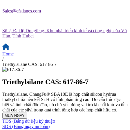
Sales@cfsilanes.com
Số 2, Đại lộ Dongfeng, Khu phát triển kinh tế và công nghệ của Vũ
Hán, Tỉnh Hubei
Home
/
Triethylsilane CAS: 617-86-7
Triethylsilane CAS: 617-86-7
Triethylsilane, ChangFu® SBA10E là hợp chất silicon hydrua
trialkyl chứa liên kết Si-H có tính phản ứng cao. Do cấu trúc đặc
biệt và tính chất độc đáo, nó chủ yếu đóng vai trò là chất khử và tiền
chất của ete silyl trong quá trình tổng hợp các hợp chất hữu cơ.
MUA NGAY
TDS (Bảng dữ liệu kỹ thuật)
SDS (Bảng ngày an toàn)