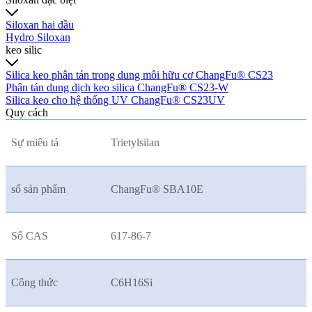
Siloxan hai đầu
Hydro Siloxan
keo silic
Silica keo phân tán trong dung môi hữu cơ ChangFu® CS23
Phân tán dung dịch keo silica ChangFu® CS23-W
Silica keo cho hệ thống UV ChangFu® CS23UV
Quy cách
Sự miêu tả
Trietylsilan
số sản phẩm
ChangFu® SBA10E
Số CAS
617-86-7
Công thức
C6H16Si