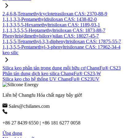
2,4,6,8-Tetramethylcyclotetrasiloxan CAS: 2370-88-9
1,1,1,3,3-Pentamethyldisiloxan CAS: 1438-82-0
1,1,3,3,5,5-Hexamethyltrisiloxan CAS: 1189-93-1
1,1,1,3,5,5,5-Heptamethyltrisiloxan CAS: 1873-88-7
Phenyltris(dimethylsiloxy)silan CAS: 18027-45-7
1,1,5,5-Tetramethyl-3,3-diphenyltrisiloxan CAS: 17875-55-7
1,1,3,5,5-Pentamethyl-3-phenyltrisiloxane CAS: 17962-34-4
keo silic
Silica keo phân tán trong dung môi hữu cơ ChangFu® CS23
Phân tán dung dịch keo silica ChangFu® CS23-W
Silica keo cho hệ thống UV ChangFu® CS23UV
Liên hệ Changfu Hóa chất ngay bây giờ!
Sales@cfsilanes.com
+86 27 8439 6550 | +86 181 6277 0058
Ứng dụng