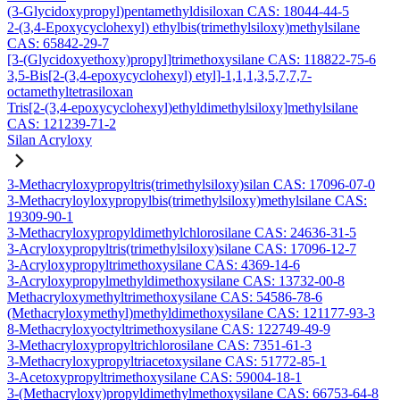
(3-Glycidoxypropyl)pentamethyldisiloxan CAS: 18044-44-5
2-(3,4-Epoxycyclohexyl) ethylbis(trimethylsiloxy)methylsilane
CAS: 65842-29-7
[3-(Glycidoxyethoxy)propyl]trimethoxysilane CAS: 118822-75-6
3,5-Bis[2-(3,4-epoxycyclohexyl) etyl]-1,1,1,3,5,7,7,7-
octamethyltetrasiloxan
Tris[2-(3,4-epoxycyclohexyl)ethyldimethylsiloxy]methylsilane
CAS: 121239-71-2
Silan Acryloxy
3-Methacryloxypropyltris(trimethylsiloxy)silan CAS: 17096-07-0
3-Methacryloyloxypropylbis(trimethylsiloxy)methylsilane CAS:
19309-90-1
3-Methacryloxypropyldimethylchlorosilane CAS: 24636-31-5
3-Acryloxypropyltris(trimethylsiloxy)silane CAS: 17096-12-7
3-Acryloxypropyltrimethoxysilane CAS: 4369-14-6
3-Acryloxypropylmethyldimethoxysilane CAS: 13732-00-8
Methacryloxymethyltrimethoxysilane CAS: 54586-78-6
(Methacryloxymethyl)methyldimethoxysilane CAS: 121177-93-3
8-Methacryloxyoctyltrimethoxysilane CAS: 122749-49-9
3-Methacryloxypropyltrichlorosilane CAS: 7351-61-3
3-Methacryloxypropyltriacetoxysilane CAS: 51772-85-1
3-Acetoxypropyltrimethoxysilane CAS: 59004-18-1
3-(Methacryloxy)propyldimethylmethoxysilane CAS: 66753-64-8