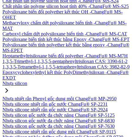
Chất phân tán polyme silicon hoạt tính -ChangFu® MS-S24
Chất phân tán polyme silicon hoạt tính 40% -ChangFu® MS-S25
Polysiloxane biến đổi polyether kết thúc OH -ChangFu® MS-
OHET
Methacryloxy chấm dứt polysiloxane biến tính -ChangFu® MS-
MAT
Carboxyl chấm dứt polysiloxane biến tính -ChangFu® MS-CAT
Polysiloxane biến tính kết thúc bằng Epoxy -ChangFu® MS-EPT
Polysiloxane biến tính polyether kết thúc bằng epoxy -ChangFu®
MS-EPET
Heptamethyltrisiloxane biến đổi polyether -ChangFu® MS-M7H
1,3,5-Trimethyl-1,1,3,5,5-pentaphenyltrisiloxan CAS: 3390-61-2
1,3,3,5-Tetramethyl-1,1,5,5-tetraphenyltrisiloxan CAS: 3982-82-9
Epoxycyclohexylethyl kết thúc PolyDimethylsiloxan -ChangFu®
EXDT
Nhựa silicon
Nhựa nhiệt rắn Phenyl gốc dung môi ChangFu® MP-2950
Nhựa silicone nhiệt rắn gốc nước ChangFu® SP-2231
Nhựa silicone nhiệt rắn gốc nước ChangFu® SP-2924
Nhựa silicon gốc nước đa chức năng ChangFu® SP-5125
Nhựa silicon gốc nước đa chức năng ChangFu® SP-6830
Nhựa silicon gốc nước đa chức năng ChangFu® SP-7630
Nhựa silicone nhiệt rắn gốc dung môi ChangFu® SP-9115