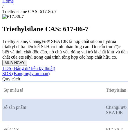
Home
/
Triethylsilane CAS: 617-86-7
Triethylsilane CAS: 617-86-7
Triethylsilane, ChangFu® SBA10E là hợp chất silicon hydrua
trialkyl chứa liên kết Si-H có tính phản ứng cao. Do cấu trúc đặc
biệt và tính chất độc đáo, nó chủ yếu đóng vai trò là chất khử và tiền
chất của ete silyl trong quá trình tổng hợp các hợp chất hữu cơ.
MUA NGAY
TDS (Bảng dữ liệu kỹ thuật)
SDS (Bảng ngày an toàn)
Quy cách
Sự miêu tả
Trietylsilan
số sản phẩm
ChangFu®
SBA10E
Số CAS
617-86-7