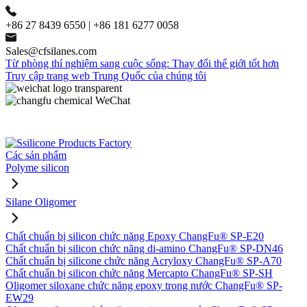
+86 27 8439 6550 | +86 181 6277 0058
Sales@cfsilanes.com
Từ phòng thí nghiệm sang cuộc sống: Thay đổi thế giới tốt hơn
Truy cập trang web Trung Quốc của chúng tôi
Các sản phẩm
Polyme silicon
Silane Oligomer
Chất chuẩn bị silicon chức năng Epoxy ChangFu® SP-E20
Chất chuẩn bị silicon chức năng di-amino ChangFu® SP-DN46
Chất chuẩn bị silicone chức năng Acryloxy ChangFu® SP-A70
Chất chuẩn bị silicon chức năng Mercapto ChangFu® SP-SH
Oligomer siloxane chức năng epoxy trong nước ChangFu® SP-
EW29