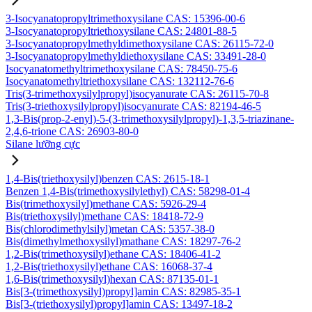
3-Isocyanatopropyltrimethoxysilane CAS: 15396-00-6
3-Isocyanatopropyltriethoxysilane CAS: 24801-88-5
3-Isocyanatopropylmethyldimethoxysilane CAS: 26115-72-0
3-Isocyanatopropylmethyldiethoxysilane CAS: 33491-28-0
Isocyanatomethyltrimethoxysilane CAS: 78450-75-6
Isocyanatomethyltriethoxysilane CAS: 132112-76-6
Tris(3-trimethoxysilylpropyl)isocyanurate CAS: 26115-70-8
Tris(3-triethoxysilylpropyl)isocyanurate CAS: 82194-46-5
1,3-Bis(prop-2-enyl)-5-(3-trimethoxysilylpropyl)-1,3,5-triazinane-
2,4,6-trione CAS: 26903-80-0
Silane lưỡng cực
1,4-Bis(triethoxysilyl)benzen CAS: 2615-18-1
Benzen 1,4-Bis(trimethoxysilylethyl) CAS: 58298-01-4
Bis(trimethoxysilyl)methane CAS: 5926-29-4
Bis(triethoxysilyl)methane CAS: 18418-72-9
Bis(chlorodimethylsilyl)metan CAS: 5357-38-0
Bis(dimethylmethoxysilyl)mathane CAS: 18297-76-2
1,2-Bis(trimethoxysilyl)ethane CAS: 18406-41-2
1,2-Bis(triethoxysilyl)ethane CAS: 16068-37-4
1,6-Bis(trimethoxysilyl)hexan CAS: 87135-01-1
Bis[3-(trimethoxysilyl)propyl]amin CAS: 82985-35-1
Bis[3-(triethoxysilyl)propyl]amin CAS: 13497-18-2