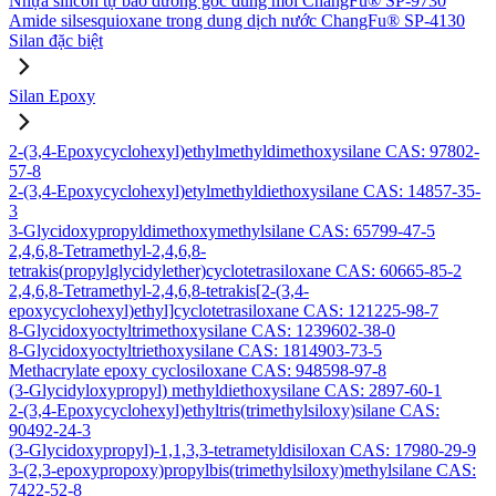
Nhựa silicon tự bảo dưỡng gốc dung môi ChangFu® SP-9730
Amide silsesquioxane trong dung dịch nước ChangFu® SP-4130
Silan đặc biệt
Silan Epoxy
2-(3,4-Epoxycyclohexyl)ethylmethyldimethoxysilane CAS: 97802-
57-8
2-(3,4-Epoxycyclohexyl)etylmethyldiethoxysilane CAS: 14857-35-
3
3-Glycidoxypropyldimethoxymethylsilane CAS: 65799-47-5
2,4,6,8-Tetramethyl-2,4,6,8-
tetrakis(propylglycidylether)cyclotetrasiloxane CAS: 60665-85-2
2,4,6,8-Tetramethyl-2,4,6,8-tetrakis[2-(3,4-
epoxycyclohexyl)ethyl]cyclotetrasiloxane CAS: 121225-98-7
8-Glycidoxyoctyltrimethoxysilane CAS: 1239602-38-0
8-Glycidoxyoctyltriethoxysilane CAS: 1814903-73-5
Methacrylate epoxy cyclosiloxane CAS: 948598-97-8
(3-Glycidyloxypropyl) methyldiethoxysilane CAS: 2897-60-1
2-(3,4-Epoxycyclohexyl)ethyltris(trimethylsiloxy)silane CAS:
90492-24-3
(3-Glycidoxypropyl)-1,1,3,3-tetrametyldisiloxan CAS: 17980-29-9
3-(2,3-epoxypropoxy)propylbis(trimethylsiloxy)methylsilane CAS:
7422-52-8