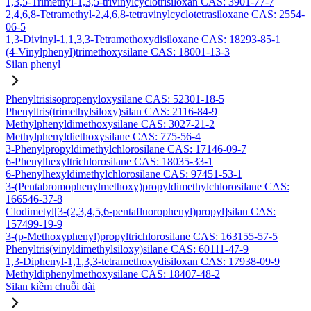
1,3,5-Trimethyl-1,3,5-trivinylcyclotrisiloxan CAS: 3901-77-7
2,4,6,8-Tetramethyl-2,4,6,8-tetravinylcyclotetrasiloxane CAS: 2554-
06-5
1,3-Divinyl-1,1,3,3-Tetramethoxydisiloxane CAS: 18293-85-1
(4-Vinylphenyl)trimethoxysilane CAS: 18001-13-3
Silan phenyl
Phenyltrisisopropenyloxysilane CAS: 52301-18-5
Phenyltris(trimethylsiloxy)silan CAS: 2116-84-9
Methylphenyldimethoxysilane CAS: 3027-21-2
Methylphenyldiethoxysilane CAS: 775-56-4
3-Phenylpropyldimethylchlorosilane CAS: 17146-09-7
6-Phenylhexyltrichlorosilane CAS: 18035-33-1
6-Phenylhexyldimethylchlorosilane CAS: 97451-53-1
3-(Pentabromophenylmethoxy)propyldimethylchlorosilane CAS:
166546-37-8
Clodimetyl[3-(2,3,4,5,6-pentafluorophenyl)propyl]silan CAS:
157499-19-9
3-(p-Methoxyphenyl)propyltrichlorosilane CAS: 163155-57-5
Phenyltris(vinyldimethylsiloxy)silane CAS: 60111-47-9
1,3-Diphenyl-1,1,3,3-tetramethoxydisiloxan CAS: 17938-09-9
Methyldiphenylmethoxysilane CAS: 18407-48-2
Silan kiềm chuỗi dài