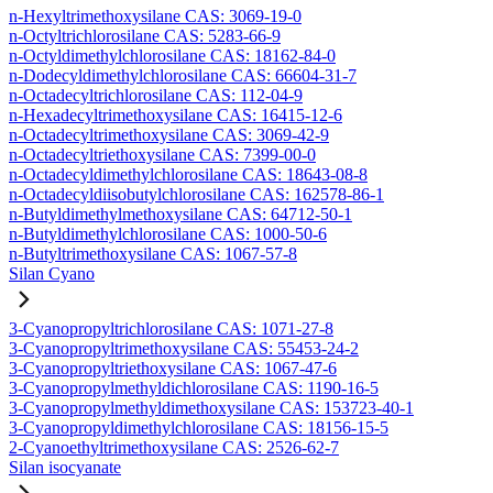
n-Hexyltrimethoxysilane CAS: 3069-19-0
n-Octyltrichlorosilane CAS: 5283-66-9
n-Octyldimethylchlorosilane CAS: 18162-84-0
n-Dodecyldimethylchlorosilane CAS: 66604-31-7
n-Octadecyltrichlorosilane CAS: 112-04-9
n-Hexadecyltrimethoxysilane CAS: 16415-12-6
n-Octadecyltrimethoxysilane CAS: 3069-42-9
n-Octadecyltriethoxysilane CAS: 7399-00-0
n-Octadecyldimethylchlorosilane CAS: 18643-08-8
n-Octadecyldiisobutylchlorosilane CAS: 162578-86-1
n-Butyldimethylmethoxysilane CAS: 64712-50-1
n-Butyldimethylchlorosilane CAS: 1000-50-6
n-Butyltrimethoxysilane CAS: 1067-57-8
Silan Cyano
3-Cyanopropyltrichlorosilane CAS: 1071-27-8
3-Cyanopropyltrimethoxysilane CAS: 55453-24-2
3-Cyanopropyltriethoxysilane CAS: 1067-47-6
3-Cyanopropylmethyldichlorosilane CAS: 1190-16-5
3-Cyanopropylmethyldimethoxysilane CAS: 153723-40-1
3-Cyanopropyldimethylchlorosilane CAS: 18156-15-5
2-Cyanoethyltrimethoxysilane CAS: 2526-62-7
Silan isocyanate