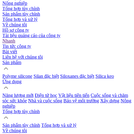
Nông nghiệp
Tổng hợp tùy chỉnh
Sản phẩm tùy chỉnh
Tổng hợp và xử lý
Về chúng tôi
Hồ sơ công ty
Tài liệu quảng cáo của công ty
Nhanh
Tin tức công ty
Bài viết
Liên hệ với chúng tôi
Sản phẩm
Polyme silicone
Silan đặc biệt
Siloxanes đặc biệt
Silica keo
Ứng dụng
Năng lượng mới
Điện tử học
Vật liệu tiên tiến
Cuộc sống và chăm
sóc sức khỏe
Nhà và cuộc sống
Bảo vệ môi trường
Xây dựng
Nông
nghiệp
Tổng hợp tùy chỉnh
Sản phẩm tùy chỉnh
Tổng hợp và xử lý
Về chúng tôi