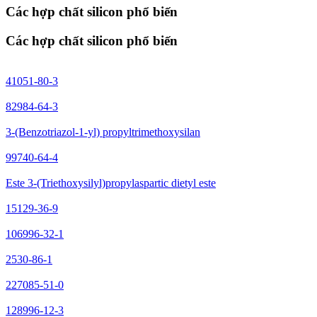
Các hợp chất silicon phổ biến
Các hợp chất silicon phổ biến
41051-80-3
82984-64-3
3-(Benzotriazol-1-yl) propyltrimethoxysilan
99740-64-4
Este 3-(Triethoxysilyl)propylaspartic dietyl este
15129-36-9
106996-32-1
2530-86-1
227085-51-0
128996-12-3