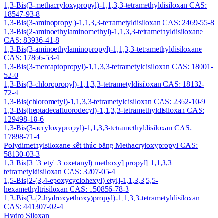
1,3-Bis(3-methacryloxypropyl)-1,1,3,3-tetramethyldisiloxan CAS:
18547-93-8
1,3-Bis(3-aminopropyl)-1,1,3,3-tetrametyldisiloxan CAS: 2469-55-8
1,3-Bis(2-aminoethylaminomethyl)-1,1,3,3-tetramethyldisiloxane
CAS: 83936-41-8
1,3-Bis(3-aminoethylaminopropyl)-1,1,3,3-tetramethyldisiloxane
CAS: 17866-53-4
1,3-Bis(3-mercaptopropyl)-1,1,3,3-tetrametyldisiloxan CAS: 18001-
52-0
1,3-Bis(3-chloropropyl)-1,1,3,3-tetrametyldisiloxan CAS: 18132-
72-4
1,3-Bis(chlorometyl)-1,1,3,3-tetrametyldisiloxan CAS: 2362-10-9
1,3-Bis(heptadecafluorodecyl)-1,1,3,3-tetramethyldisiloxan CAS:
129498-18-6
1,3-Bis(3-acryloxypropyl)-1,1,3,3-tetramethyldisiloxan CAS:
17898-71-4
Polydimethylsiloxane kết thúc bằng Methacryloxypropyl CAS:
58130-03-3
1,3-Bis[3-[3-etyl-3-oxetanyl) methoxy] propyl]-1,1,3,3-
tetrametyldisiloxan CAS: 3207-05-4
1,5-Bis[2-(3,4-epoxycyclohexyl) etyl]-1,1,3,3,5,5-
hexamethyltrisiloxan CAS: 150856-78-3
1,3-Bis(3-(2-hydroxyethoxy)propyl)-1,1,3,3-tetrametyldisiloxan
CAS: 441307-02-4
Hydro Siloxan