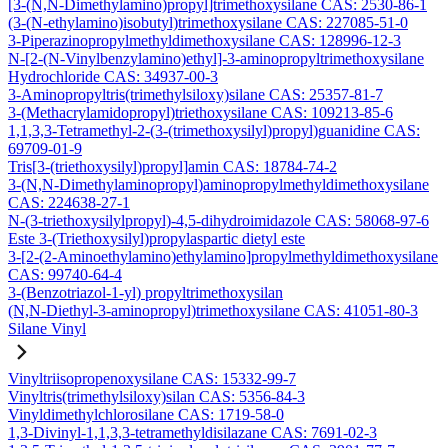
[3-(N,N-Dimethylamino)propyl]trimethoxysilane CAS: 2530-86-1
(3-(N-ethylamino)isobutyl)trimethoxysilane CAS: 227085-51-0
3-Piperazinopropylmethyldimethoxysilane CAS: 128996-12-3
N-[2-(N-Vinylbenzylamino)ethyl]-3-aminopropyltrimethoxysilane
Hydrochloride CAS: 34937-00-3
3-Aminopropyltris(trimethylsiloxy)silane CAS: 25357-81-7
3-(Methacrylamidopropyl)triethoxysilane CAS: 109213-85-6
1,1,3,3-Tetramethyl-2-(3-(trimethoxysilyl)propyl)guanidine CAS:
69709-01-9
Tris[3-(triethoxysilyl)propyl]amin CAS: 18784-74-2
3-(N,N-Dimethylaminopropyl)aminopropylmethyldimethoxysilane
CAS: 224638-27-1
N-(3-triethoxysilylpropyl)-4,5-dihydroimidazole CAS: 58068-97-6
Este 3-(Triethoxysilyl)propylaspartic dietyl este
3-[2-(2-Aminoethylamino)ethylamino]propylmethyldimethoxysilane
CAS: 99740-64-4
3-(Benzotriazol-1-yl) propyltrimethoxysilan
(N,N-Diethyl-3-aminopropyl)trimethoxysilane CAS: 41051-80-3
Silane Vinyl
Vinyltriisopropenoxysilane CAS: 15332-99-7
Vinyltris(trimethylsiloxy)silan CAS: 5356-84-3
Vinyldimethylchlorosilane CAS: 1719-58-0
1,3-Divinyl-1,1,3,3-tetramethyldisilazane CAS: 7691-02-3