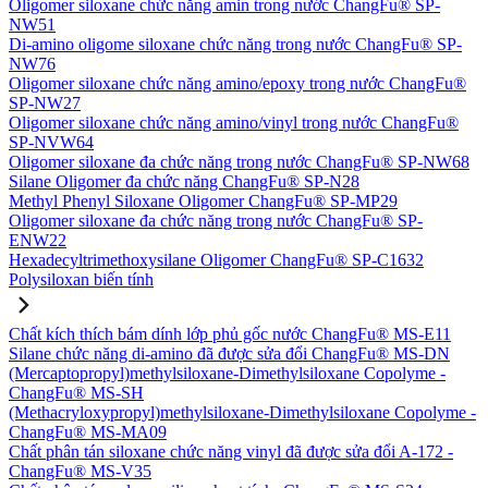
Oligomer siloxane chức năng amin trong nước ChangFu® SP-
NW51
Di-amino oligome siloxane chức năng trong nước ChangFu® SP-
NW76
Oligomer siloxane chức năng amino/epoxy trong nước ChangFu®
SP-NW27
Oligomer siloxane chức năng amino/vinyl trong nước ChangFu®
SP-NVW64
Oligomer siloxane đa chức năng trong nước ChangFu® SP-NW68
Silane Oligomer đa chức năng ChangFu® SP-N28
Methyl Phenyl Siloxane Oligomer ChangFu® SP-MP29
Oligomer siloxane đa chức năng trong nước ChangFu® SP-
ENW22
Hexadecyltrimethoxysilane Oligomer ChangFu® SP-C1632
Polysiloxan biến tính
Chất kích thích bám dính lớp phủ gốc nước ChangFu® MS-E11
Silane chức năng di-amino đã được sửa đổi ChangFu® MS-DN
(Mercaptopropyl)methylsiloxane-Dimethylsiloxane Copolyme -
ChangFu® MS-SH
(Methacryloxypropyl)methylsiloxane-Dimethylsiloxane Copolyme -
ChangFu® MS-MA09
Chất phân tán siloxane chức năng vinyl đã được sửa đổi A-172 -
ChangFu® MS-V35