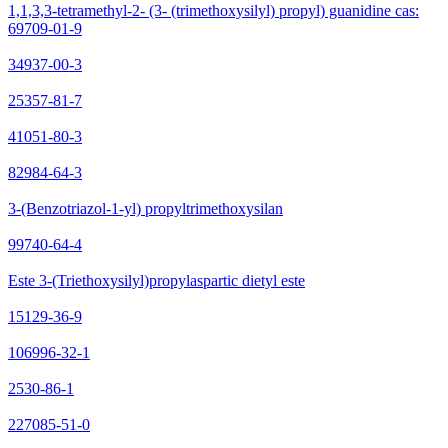
1,1,3,3-tetramethyl-2- (3- (trimethoxysilyl) propyl) guanidine cas:
69709-01-9
34937-00-3
25357-81-7
41051-80-3
82984-64-3
3-(Benzotriazol-1-yl) propyltrimethoxysilan
99740-64-4
Este 3-(Triethoxysilyl)propylaspartic dietyl este
15129-36-9
106996-32-1
2530-86-1
227085-51-0