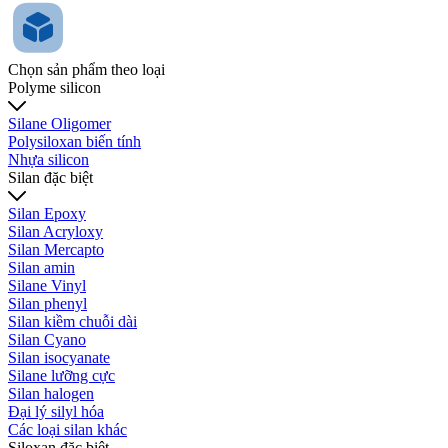
Chọn sản phẩm theo loại
Polyme silicon
Silane Oligomer
Polysiloxan biến tính
Nhựa silicon
Silan đặc biệt
Silan Epoxy
Silan Acryloxy
Silan Mercapto
Silan amin
Silane Vinyl
Silan phenyl
Silan kiềm chuỗi dài
Silan Cyano
Silan isocyanate
Silane lưỡng cực
Silan halogen
Đại lý silyl hóa
Các loại silan khác
Siloxan đặc biệt