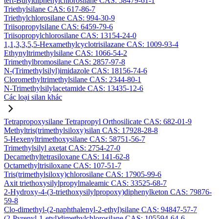
tert-Butyldiphenylchlorosilane CAS: 58479-61-1
Triethylsilane CAS: 617-86-7
Triethylchlorosilane CAS: 994-30-9
Triisopropylsilane CAS: 6459-79-6
Triisopropylchlorosilane CAS: 13154-24-0
1,1,3,3,5,5-Hexamethylcyclotrisilazane CAS: 1009-93-4
Ethynyltrimethylsilane CAS: 1066-54-2
Trimethylbromosilane CAS: 2857-97-8
N-(Trimethylsilyl)imidazole CAS: 18156-74-6
Cloromethyltrimethylsilane CAS: 2344-80-1
N-Trimethylsilylacetamide CAS: 13435-12-6
Các loại silan khác
Tetrapropoxysilane Tetrapropyl Orthosilicate CAS: 682-01-9
Methyltris(trimethylsiloxy)silan CAS: 17928-28-8
5-Hexenyltrimethoxysilane CAS: 58751-56-7
Trimethylsilyl axetat CAS: 2754-27-0
Decamethyltetrasiloxane CAS: 141-62-8
Octamethyltrisiloxane CAS: 107-51-7
Tris(trimethylsiloxy)chlorosilane CAS: 17905-99-6
Axit triethoxysilylpropylmaleamic CAS: 33525-68-7
2-Hydroxy-4-(3-triethoxysilylpropoxy)diphenylketon CAS: 79876-
59-8
Clo-dimethyl-(2-naphthalenyl-2-ethyl)silane CAS: 94847-57-7
(2-Pyrenyl-1-etyl)dimethylchlorosilane CAS: 105594-64-6