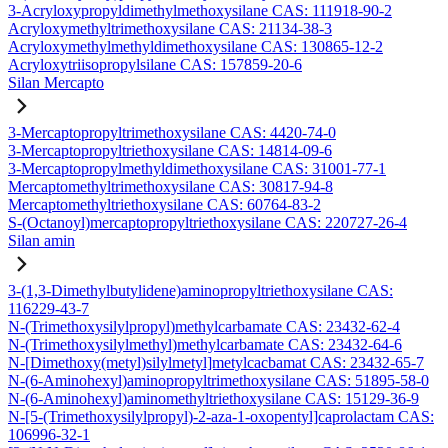
3-Acryloxypropyldimethylmethoxysilane CAS: 111918-90-2
Acryloxymethyltrimethoxysilane CAS: 21134-38-3
Acryloxymethylmethyldimethoxysilane CAS: 130865-12-2
Acryloxytriisopropylsilane CAS: 157859-20-6
Silan Mercapto
3-Mercaptopropyltrimethoxysilane CAS: 4420-74-0
3-Mercaptopropyltriethoxysilane CAS: 14814-09-6
3-Mercaptopropylmethyldimethoxysilane CAS: 31001-77-1
Mercaptomethyltrimethoxysilane CAS: 30817-94-8
Mercaptomethyltriethoxysilane CAS: 60764-83-2
S-(Octanoyl)mercaptopropyltriethoxysilane CAS: 220727-26-4
Silan amin
3-(1,3-Dimethylbutylidene)aminopropyltriethoxysilane CAS:
116229-43-7
N-(Trimethoxysilylpropyl)methylcarbamate CAS: 23432-62-4
N-(Trimethoxysilylmethyl)methylcarbamate CAS: 23432-64-6
N-[Dimethoxy(metyl)silylmetyl]metylcacbamat CAS: 23432-65-7
N-(6-Aminohexyl)aminopropyltrimethoxysilane CAS: 51895-58-0
N-(6-Aminohexyl)aminomethyltriethoxysilane CAS: 15129-36-9
N-[5-(Trimethoxysilylpropyl)-2-aza-1-oxopentyl]caprolactam CAS:
106996-32-1