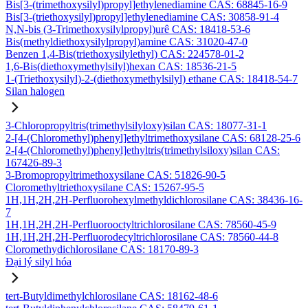
Bis[3-(trimethoxysilyl)propyl]ethylenediamine CAS: 68845-16-9
Bis[3-(triethoxysilyl)propyl]ethylenediamine CAS: 30858-91-4
N,N-bis (3-Trimethoxysilylpropyl)urê CAS: 18418-53-6
Bis(methyldiethoxysilylpropyl)amine CAS: 31020-47-0
Benzen 1,4-Bis(triethoxysilylethyl) CAS: 224578-01-2
1,6-Bis(diethoxymethylsilyl)hexan CAS: 18536-21-5
1-(Triethoxysilyl)-2-(diethoxymethylsilyl) ethane CAS: 18418-54-7
Silan halogen
3-Chloropropyltris(trimethylsilyloxy)silan CAS: 18077-31-1
2-[4-(Chloromethyl)phenyl]ethyltrimethoxysilane CAS: 68128-25-6
2-[4-(Chloromethyl)phenyl]ethyltris(trimethylsiloxy)silan CAS:
167426-89-3
3-Bromopropyltrimethoxysilane CAS: 51826-90-5
Cloromethyltriethoxysilane CAS: 15267-95-5
1H,1H,2H,2H-Perfluorohexylmethyldichlorosilane CAS: 38436-16-
7
1H,1H,2H,2H-Perfluorooctyltrichlorosilane CAS: 78560-45-9
1H,1H,2H,2H-Perfluorodecyltrichlorosilane CAS: 78560-44-8
Cloromethydichlorosilane CAS: 18170-89-3
Đại lý silyl hóa
tert-Butyldimethylchlorosilane CAS: 18162-48-6