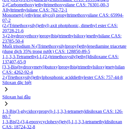
2-(Carbomethoxy)ethyltrimethoxysilane CAS: 76301-00-3
Allyltrimethylsilane CAS: 762-72-1
Monometyl (ethylene glycol) propyltrimethoxysilane CAS: 65994-
07-2
(2-(Trimethoxysilyl)ethyl) axit photphonic, dimethyl ester CAS:
20728-21-6
3-(2-hydroxyethoxy)propylbis(trimethylsiloxy)methylsilane CAS:
23785-50-4
Muối trisodium N-(Trimethoxysilylpropyl)ethylenediamine triacetate
(dung dịch 35% trong nước) CAS: 128850-89-5
1,1,3,3-Tetramethyl-1-[2-(trimethoxysilyl)ethyl]disiloxane CAS:
137407-65-9
[3,3-Bis(hydroxymetyl)butoxy]propylbis(trimethylsiloxy)metylsilan
CAS: 4262-92-4
2-(Triethoxysilyl)ethylphosphonic aciddiethylester CAS: 757-44-8
Siloxan đặc biệt
Siloxan hai đầu
1,3-Bis(3-glycidoxypropyl)-1,1,3,3-tetrametyldisiloxan CAS: 126-
80-7
1,3-Bis[2-(3,4-epoxycyclohexyl)etyl]-1,1,3,3-tetramethyldisiloxan
CAS: 18724-32-8