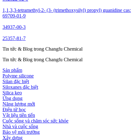
1,1,3,3-tetramethyl-2- (3- (trimethoxysilyl) propyl) guanidine cas:
69709-01-9
34937-00-3
25357-81-7
Tin tức & Blog trong Changfu Chemical
Tin tức & Blog trong Changfu Chemical
Sản phẩm
Polyme silicone
Silan đặc biệt
Siloxanes đặc biệt
Silica keo
Ứng dụng
Năng lượng mới
Điện tử học
Vật liệu tiên tiến
Cuộc sống và chăm sóc sức khỏe
Nhà và cuộc sống
Bảo vệ môi trường
Xây dựng