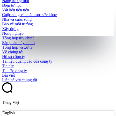
Năng lượng mới
Điện tử học
Vật liệu tiên tiến
Cuộc sống và chăm sóc sức khỏe
Nhà và cuộc sống
Bảo vệ môi trường
Xây dựng
Nông nghiệp
Tổng hợp tùy chỉnh
Sản phẩm tùy chỉnh
Tổng hợp và xử lý
Về chúng tôi
Hồ sơ công ty
Tài liệu quảng cáo của công ty
Tin tức
Tin tức công ty
Bài viết
Liên hệ với chúng tôi
Tiếng Việt
English