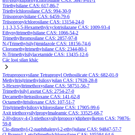
tert-Butyldiphenylchlorosilane CAS: 58479-61-1
Triethylsilane CAS: 617-86-7
Triethylchlorosilane CAS: 994-30-9
Triisopropylsilane CAS: 6459-79-6
Triisopropylchlorosilane CAS: 13154-24-0
1,1,3,3,5,5-Hexamethylcyclotrisilazane CAS: 1009-93-4
Ethynyltrimethylsilane CAS: 1066-54-2
Trimethylbromosilane CAS: 2857-97-8
N-(Trimethylsilyl)imidazole CAS: 18156-74-6
Cloromethyltrimethylsilane CAS: 2344-80-1
N-Trimethylsilylacetamide CAS: 13435-12-6
Các loại silan khác
Tetrapropoxysilane Tetrapropyl Orthosilicate CAS: 682-01-9
Methyltris(trimethylsiloxy)silan CAS: 17928-28-8
5-Hexenyltrimethoxysilane CAS: 58751-56-7
Trimethylsilyl axetat CAS: 2754-27-0
Decamethyltetrasiloxane CAS: 141-62-8
Octamethyltrisiloxane CAS: 107-51-7
Tris(trimethylsiloxy)chlorosilane CAS: 17905-99-6
Axit triethoxysilylpropylmaleamic CAS: 33525-68-7
2-Hydroxy-4-(3-triethoxysilylpropoxy)diphenylketon CAS: 79876-
59-8
Clo-dimethyl-(2-naphthalenyl-2-ethyl)silane CAS: 94847-57-7
(2-Pyrenyl-1-etyl)dimethylchlorosilane CAS: 105594-64-6