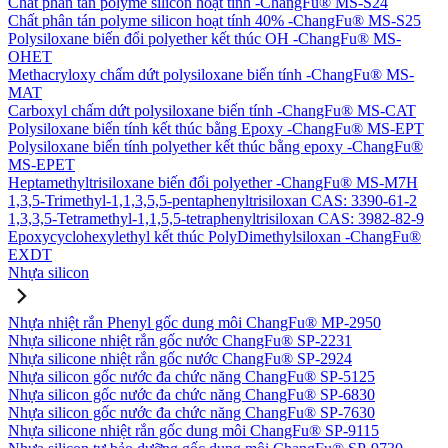
Chất phân tán polyme silicon hoạt tính -ChangFu® MS-S24
Chất phân tán polyme silicon hoạt tính 40% -ChangFu® MS-S25
Polysiloxane biến đổi polyether kết thúc OH -ChangFu® MS-
OHET
Methacryloxy chấm dứt polysiloxane biến tính -ChangFu® MS-
MAT
Carboxyl chấm dứt polysiloxane biến tính -ChangFu® MS-CAT
Polysiloxane biến tính kết thúc bằng Epoxy -ChangFu® MS-EPT
Polysiloxane biến tính polyether kết thúc bằng epoxy -ChangFu®
MS-EPET
Heptamethyltrisiloxane biến đổi polyether -ChangFu® MS-M7H
1,3,5-Trimethyl-1,1,3,5,5-pentaphenyltrisiloxan CAS: 3390-61-2
1,3,3,5-Tetramethyl-1,1,5,5-tetraphenyltrisiloxan CAS: 3982-82-9
Epoxycyclohexylethyl kết thúc PolyDimethylsiloxan -ChangFu®
EXDT
Nhựa silicon
Nhựa nhiệt rắn Phenyl gốc dung môi ChangFu® MP-2950
Nhựa silicone nhiệt rắn gốc nước ChangFu® SP-2231
Nhựa silicone nhiệt rắn gốc nước ChangFu® SP-2924
Nhựa silicon gốc nước đa chức năng ChangFu® SP-5125
Nhựa silicon gốc nước đa chức năng ChangFu® SP-6830
Nhựa silicon gốc nước đa chức năng ChangFu® SP-7630
Nhựa silicone nhiệt rắn gốc dung môi ChangFu® SP-9115