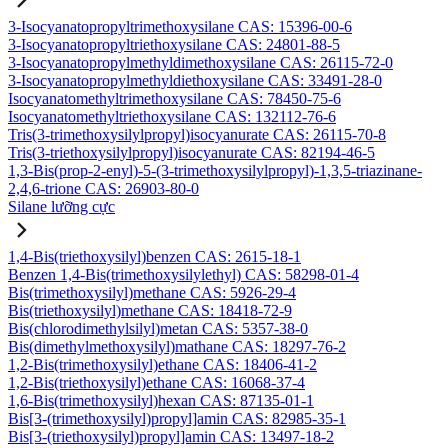
3-Isocyanatopropyltrimethoxysilane CAS: 15396-00-6
3-Isocyanatopropyltriethoxysilane CAS: 24801-88-5
3-Isocyanatopropylmethyldimethoxysilane CAS: 26115-72-0
3-Isocyanatopropylmethyldiethoxysilane CAS: 33491-28-0
Isocyanatomethyltrimethoxysilane CAS: 78450-75-6
Isocyanatomethyltriethoxysilane CAS: 132112-76-6
Tris(3-trimethoxysilylpropyl)isocyanurate CAS: 26115-70-8
Tris(3-triethoxysilylpropyl)isocyanurate CAS: 82194-46-5
1,3-Bis(prop-2-enyl)-5-(3-trimethoxysilylpropyl)-1,3,5-triazinane-
2,4,6-trione CAS: 26903-80-0
Silane lưỡng cực
1,4-Bis(triethoxysilyl)benzen CAS: 2615-18-1
Benzen 1,4-Bis(trimethoxysilylethyl) CAS: 58298-01-4
Bis(trimethoxysilyl)methane CAS: 5926-29-4
Bis(triethoxysilyl)methane CAS: 18418-72-9
Bis(chlorodimethylsilyl)metan CAS: 5357-38-0
Bis(dimethylmethoxysilyl)mathane CAS: 18297-76-2
1,2-Bis(trimethoxysilyl)ethane CAS: 18406-41-2
1,2-Bis(triethoxysilyl)ethane CAS: 16068-37-4
1,6-Bis(trimethoxysilyl)hexan CAS: 87135-01-1
Bis[3-(trimethoxysilyl)propyl]amin CAS: 82985-35-1
Bis[3-(triethoxysilyl)propyl]amin CAS: 13497-18-2