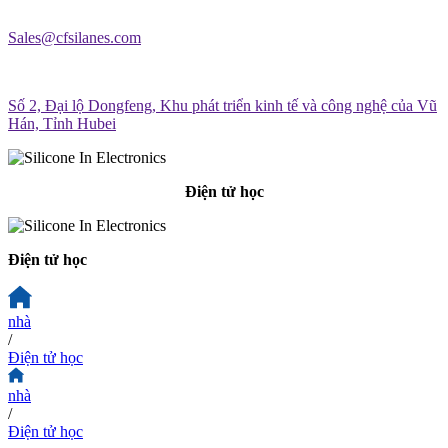
Sales@cfsilanes.com
Số 2, Đại lộ Dongfeng, Khu phát triển kinh tế và công nghệ của Vũ
Hán, Tỉnh Hubei
Điện tử học
Điện tử học
nhà
/
Điện tử học
nhà
/
Điện tử học