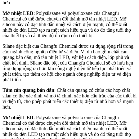
hơn.
Mỡ nhiệt LED
: Polysilazane và polysiloxane của Changfu
Chemical có thể được chuyển đổi thành mỡ tản nhiệt LED. Mỡ
silicon này có đặc tính dẫn nhiệt và cách điện mạnh, có thể xuất
nhiệt do đèn LED tạo ra một cách hiệu quả và do đó tăng tuổi thọ
của thiết bị và cải thiện độ ổn định của thiết bị.
Silane đặc biệt của Changfu Chemical được sử dụng rộng rãi trong
các ngành công nghiệp điện tử và điện. Ví dụ bao gồm chất cản
quang bán dẫn, mỡ tản nhiệt LED, vật liệu cách điện, lớp phủ và
chất kết dính. Silane đặc biệt của Changfu Chemical sẽ có hứa hẹn
ứng dụng rộng rãi hơn khi công nghệ điện tử tiếp tục phát triển và
phát triển, tạo thêm cơ hội cho ngành công nghiệp điện tử và điện
phát triển.
Tấm cản quang bán dẫn
: Chất cản quang có chứa các hợp chất
silan có thể xác định và mô tả chính xác hơn cấu trúc của các thiết bị
vi điện tử, cho phép phát triển các thiết bị điện tử nhỏ hơn và mạnh
hơn.
Mỡ nhiệt LED
: Polysilazane và polysiloxane của Changfu
Chemical có thể được chuyển đổi thành mỡ tản nhiệt LED. Mỡ
silicon này có đặc tính dẫn nhiệt và cách điện mạnh, có thể xuất
nhiệt do đèn LED tạo ra một cách hiệu quả và do đó tăng tuổi thọ