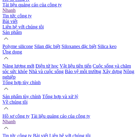
Tài liệu quảng cáo của công ty
Nhanh
Tin tức công ty
Bài viết
Liên hệ với chúng tôi
Sản phẩm
Polyme silicone
Silan đặc biệt
Siloxanes đặc biệt
Silica keo
Ứng dụng
Năng lượng mới
Điện tử học
Vật liệu tiên tiến
Cuộc sống và chăm
sóc sức khỏe
Nhà và cuộc sống
Bảo vệ môi trường
Xây dựng
Nông
nghiệp
Tổng hợp tùy chỉnh
Sản phẩm tùy chỉnh
Tổng hợp và xử lý
Về chúng tôi
Hồ sơ công ty
Tài liệu quảng cáo của công ty
Nhanh
Tin tức công ty
Bài viết
Liên hệ với chúng tôi