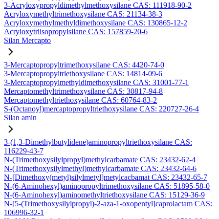
3-Acryloxypropyldimethylmethoxysilane CAS: 111918-90-2
Acryloxymethyltrimethoxysilane CAS: 21134-38-3
Acryloxymethylmethyldimethoxysilane CAS: 130865-12-2
Acryloxytriisopropylsilane CAS: 157859-20-6
Silan Mercapto
3-Mercaptopropyltrimethoxysilane CAS: 4420-74-0
3-Mercaptopropyltriethoxysilane CAS: 14814-09-6
3-Mercaptopropylmethyldimethoxysilane CAS: 31001-77-1
Mercaptomethyltrimethoxysilane CAS: 30817-94-8
Mercaptomethyltriethoxysilane CAS: 60764-83-2
S-(Octanoyl)mercaptopropyltriethoxysilane CAS: 220727-26-4
Silan amin
3-(1,3-Dimethylbutylidene)aminopropyltriethoxysilane CAS:
116229-43-7
N-(Trimethoxysilylpropyl)methylcarbamate CAS: 23432-62-4
N-(Trimethoxysilylmethyl)methylcarbamate CAS: 23432-64-6
N-[Dimethoxy(metyl)silylmetyl]metylcacbamat CAS: 23432-65-7
N-(6-Aminohexyl)aminopropyltrimethoxysilane CAS: 51895-58-0
N-(6-Aminohexyl)aminomethyltriethoxysilane CAS: 15129-36-9
N-[5-(Trimethoxysilylpropyl)-2-aza-1-oxopentyl]caprolactam CAS:
106996-32-1