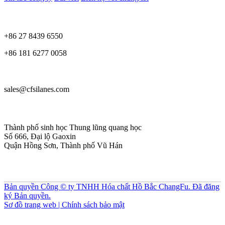
+86 27 8439 6550
+86 181 6277 0058
sales@cfsilanes.com
Thành phố sinh học Thung lũng quang học
Số 666, Đại lộ Gaoxin
Quận Hồng Sơn, Thành phố Vũ Hán
Bản quyền Công © ty TNHH Hóa chất Hồ Bắc ChangFu. Đã đăng
ký Bản quyền.
Sơ đồ trang web | Chính sách bảo mật