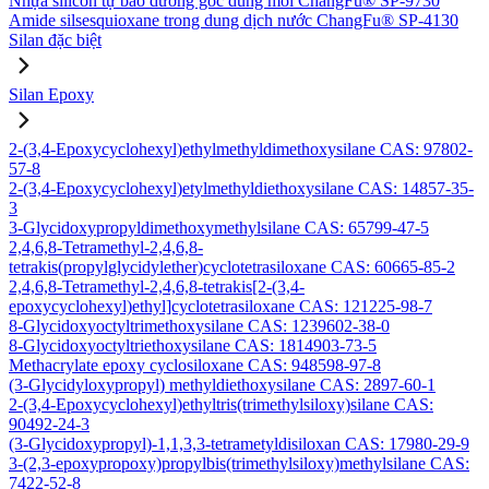
Nhựa silicon tự bảo dưỡng gốc dung môi ChangFu® SP-9730
Amide silsesquioxane trong dung dịch nước ChangFu® SP-4130
Silan đặc biệt
Silan Epoxy
2-(3,4-Epoxycyclohexyl)ethylmethyldimethoxysilane CAS: 97802-
57-8
2-(3,4-Epoxycyclohexyl)etylmethyldiethoxysilane CAS: 14857-35-
3
3-Glycidoxypropyldimethoxymethylsilane CAS: 65799-47-5
2,4,6,8-Tetramethyl-2,4,6,8-
tetrakis(propylglycidylether)cyclotetrasiloxane CAS: 60665-85-2
2,4,6,8-Tetramethyl-2,4,6,8-tetrakis[2-(3,4-
epoxycyclohexyl)ethyl]cyclotetrasiloxane CAS: 121225-98-7
8-Glycidoxyoctyltrimethoxysilane CAS: 1239602-38-0
8-Glycidoxyoctyltriethoxysilane CAS: 1814903-73-5
Methacrylate epoxy cyclosiloxane CAS: 948598-97-8
(3-Glycidyloxypropyl) methyldiethoxysilane CAS: 2897-60-1
2-(3,4-Epoxycyclohexyl)ethyltris(trimethylsiloxy)silane CAS:
90492-24-3
(3-Glycidoxypropyl)-1,1,3,3-tetrametyldisiloxan CAS: 17980-29-9
3-(2,3-epoxypropoxy)propylbis(trimethylsiloxy)methylsilane CAS:
7422-52-8