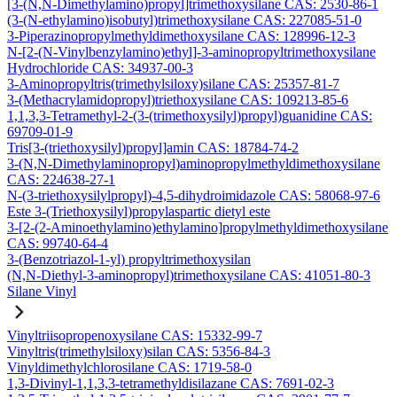
[3-(N,N-Dimethylamino)propyl]trimethoxysilane CAS: 2530-86-1
(3-(N-ethylamino)isobutyl)trimethoxysilane CAS: 227085-51-0
3-Piperazinopropylmethyldimethoxysilane CAS: 128996-12-3
N-[2-(N-Vinylbenzylamino)ethyl]-3-aminopropyltrimethoxysilane
Hydrochloride CAS: 34937-00-3
3-Aminopropyltris(trimethylsiloxy)silane CAS: 25357-81-7
3-(Methacrylamidopropyl)triethoxysilane CAS: 109213-85-6
1,1,3,3-Tetramethyl-2-(3-(trimethoxysilyl)propyl)guanidine CAS:
69709-01-9
Tris[3-(triethoxysilyl)propyl]amin CAS: 18784-74-2
3-(N,N-Dimethylaminopropyl)aminopropylmethyldimethoxysilane
CAS: 224638-27-1
N-(3-triethoxysilylpropyl)-4,5-dihydroimidazole CAS: 58068-97-6
Este 3-(Triethoxysilyl)propylaspartic dietyl este
3-[2-(2-Aminoethylamino)ethylamino]propylmethyldimethoxysilane
CAS: 99740-64-4
3-(Benzotriazol-1-yl) propyltrimethoxysilan
(N,N-Diethyl-3-aminopropyl)trimethoxysilane CAS: 41051-80-3
Silane Vinyl
Vinyltriisopropenoxysilane CAS: 15332-99-7
Vinyltris(trimethylsiloxy)silan CAS: 5356-84-3
Vinyldimethylchlorosilane CAS: 1719-58-0
1,3-Divinyl-1,1,3,3-tetramethyldisilazane CAS: 7691-02-3