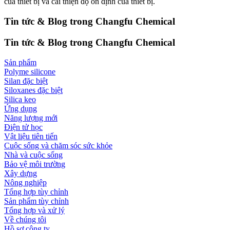
của thiết bị và cải thiện độ ổn định của thiết bị.
Tin tức & Blog trong Changfu Chemical
Tin tức & Blog trong Changfu Chemical
Sản phẩm
Polyme silicone
Silan đặc biệt
Siloxanes đặc biệt
Silica keo
Ứng dụng
Năng lượng mới
Điện tử học
Vật liệu tiên tiến
Cuộc sống và chăm sóc sức khỏe
Nhà và cuộc sống
Bảo vệ môi trường
Xây dựng
Nông nghiệp
Tổng hợp tùy chỉnh
Sản phẩm tùy chỉnh
Tổng hợp và xử lý
Về chúng tôi
Hồ sơ công ty