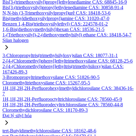
Bis[3-(trimethoxysilyl)propyl]ethylenediamine CAS: 68845-16-9
Bis[3-(triethoxysilyl)propyl]ethylenediamine CAS: 30858-91-4
N,N-bis (3-Trimethoxysilylpropyl)urê CAS: 18418-53-6
Bis(methyldiethoxysilylpropyl)amine CAS: 31020-47-0
Benzen 1,4-Bis(triethoxysilylethyl) CAS: 224578-01-2
1,6-Bis(diethoxymethylsilyl)hexan CAS: 18536-21-5
1-(Triethoxysilyl)-2-(diethoxymethylsilyl) ethane CAS: 18418-54-7
Silan halogen
3-Chloropropyltris(trimethylsilyloxy)silan CAS: 18077-31-1
2-[4-(Chloromethyl)phenyl]ethyltrimethoxysilane CAS: 68128-25-6
2-[4-(Chloromethyl)phenyl]ethyltris(trimethylsiloxy)silan CAS:
167426-89-3
3-Bromopropyltrimethoxysilane CAS: 51826-90-5
Cloromethyltriethoxysilane CAS: 15267-95-5
1H,1H,2H,2H-Perfluorohexylmethyldichlorosilane CAS: 38436-16-
7
1H,1H,2H,2H-Perfluorooctyltrichlorosilane CAS: 78560-45-9
1H,1H,2H,2H-Perfluorodecyltrichlorosilane CAS: 78560-44-8
Cloromethydichlorosilane CAS: 18170-89-3
Đại lý silyl hóa
tert-Butyldimethylchlorosilane CAS: 18162-48-6