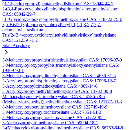
(3-Glycidoxypropyl)pentamethyldisiloxan CAS: 18044-44-5
2-(3,4-Epoxycyclohexyl) ethylbis(trimethylsiloxy)methylsilane
CAS: 65842-29-7
[3-(Glycidoxyethoxy)propyl]trimethoxysilane CAS: 118822-75-6
3,5-Bis[2-(3,4-epoxycyclohexyl) etyl]-1,1,1,3,5,7,7,7-
octamethyltetrasiloxan
Tris[2-(3,4-epoxycyclohexyl)ethyldimethylsiloxy]methylsilane
CAS: 121239-71-2
Silan Acryloxy
3-Methacryloxypropyltris(trimethylsiloxy)silan CAS: 17096-07-0
3-Methacryloyloxypropylbis(trimethylsiloxy)methylsilane CAS:
19309-90-1
3-Methacryloxypropyldimethylchlorosilane CAS: 24636-31-5
3-Acryloxypropyltris(trimethylsiloxy)silane CAS: 17096-12-7
3-Acryloxypropyltrimethoxysilane CAS: 4369-14-6
3-Acryloxypropylmethyldimethoxysilane CAS: 13732-00-8
Methacryloxymethyltrimethoxysilane CAS: 54586-78-6
(Methacryloxymethyl)methyldimethoxysilane CAS: 121177-93-3
8-Methacryloxyoctyltrimethoxysilane CAS: 122749-49-9
3-Methacryloxypropyltrichlorosilane CAS: 7351-61-3
3-Methacryloxypropyltriacetoxysilane CAS: 51772-85-1
3-Acetoxypropyltrimethoxysilane CAS: 59004-18-1
3-(Methacryloxy)propyldimethylmethoxysilane CAS: 66753-64-8