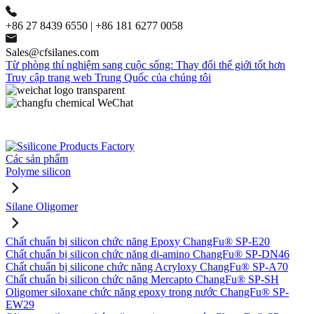
+86 27 8439 6550 | +86 181 6277 0058
Sales@cfsilanes.com
Từ phòng thí nghiệm sang cuộc sống: Thay đổi thế giới tốt hơn
Truy cập trang web Trung Quốc của chúng tôi
Các sản phẩm
Polyme silicon
Silane Oligomer
Chất chuẩn bị silicon chức năng Epoxy ChangFu® SP-E20
Chất chuẩn bị silicon chức năng di-amino ChangFu® SP-DN46
Chất chuẩn bị silicone chức năng Acryloxy ChangFu® SP-A70
Chất chuẩn bị silicon chức năng Mercapto ChangFu® SP-SH
Oligomer siloxane chức năng epoxy trong nước ChangFu® SP-
EW29