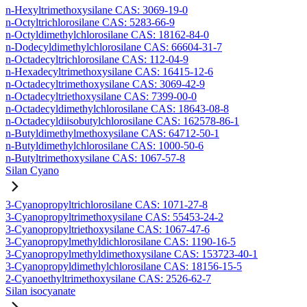
n-Hexyltrimethoxysilane CAS: 3069-19-0
n-Octyltrichlorosilane CAS: 5283-66-9
n-Octyldimethylchlorosilane CAS: 18162-84-0
n-Dodecyldimethylchlorosilane CAS: 66604-31-7
n-Octadecyltrichlorosilane CAS: 112-04-9
n-Hexadecyltrimethoxysilane CAS: 16415-12-6
n-Octadecyltrimethoxysilane CAS: 3069-42-9
n-Octadecyltriethoxysilane CAS: 7399-00-0
n-Octadecyldimethylchlorosilane CAS: 18643-08-8
n-Octadecyldiisobutylchlorosilane CAS: 162578-86-1
n-Butyldimethylmethoxysilane CAS: 64712-50-1
n-Butyldimethylchlorosilane CAS: 1000-50-6
n-Butyltrimethoxysilane CAS: 1067-57-8
Silan Cyano
3-Cyanopropyltrichlorosilane CAS: 1071-27-8
3-Cyanopropyltrimethoxysilane CAS: 55453-24-2
3-Cyanopropyltriethoxysilane CAS: 1067-47-6
3-Cyanopropylmethyldichlorosilane CAS: 1190-16-5
3-Cyanopropylmethyldimethoxysilane CAS: 153723-40-1
3-Cyanopropyldimethylchlorosilane CAS: 18156-15-5
2-Cyanoethyltrimethoxysilane CAS: 2526-62-7
Silan isocyanate