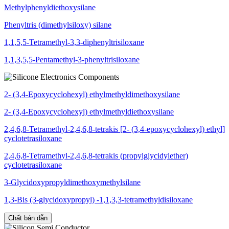
Methylphenyldiethoxysilane
Phenyltris (dimethylsiloxy) silane
1,1,5,5-Tetramethyl-3,3-diphenyltrisiloxane
1,1,3,5,5-Pentamethyl-3-phenyltrisiloxane
2- (3,4-Epoxycyclohexyl) ethylmethyldimethoxysilane
2- (3,4-Epoxycyclohexyl) ethylmethyldiethoxysilane
2,4,6,8-Tetramethyl-2,4,6,8-tetrakis [2- (3,4-epoxycyclohexyl) ethyl]
cyclotetrasiloxane
2,4,6,8-Tetramethyl-2,4,6,8-tetrakis (propylglycidylether)
cyclotetrasiloxane
3-Glycidoxypropyldimethoxymethylsilane
1,3-Bis (3-glycidoxypropyl) -1,1,3,3-tetramethyldisiloxane
Chất bán dẫn