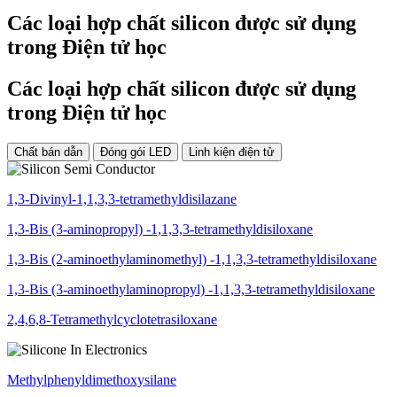
Các loại hợp chất silicon được sử dụng
trong
Điện tử học
Các loại hợp chất silicon được sử dụng
trong
Điện tử học
Chất bán dẫn
Đóng gói LED
Linh kiện điện tử
1,3-Divinyl-1,1,3,3-tetramethyldisilazane
1,3-Bis (3-aminopropyl) -1,1,3,3-tetramethyldisiloxane
1,3-Bis (2-aminoethylaminomethyl) -1,1,3,3-tetramethyldisiloxane
1,3-Bis (3-aminoethylaminopropyl) -1,1,3,3-tetramethyldisiloxane
2,4,6,8-Tetramethylcyclotetrasiloxane
Methylphenyldimethoxysilane