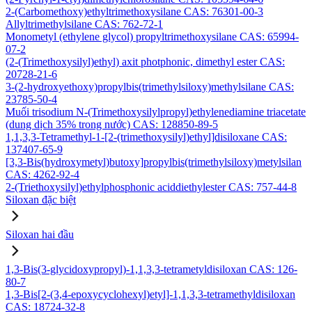
2-(Carbomethoxy)ethyltrimethoxysilane CAS: 76301-00-3
Allyltrimethylsilane CAS: 762-72-1
Monometyl (ethylene glycol) propyltrimethoxysilane CAS: 65994-
07-2
(2-(Trimethoxysilyl)ethyl) axit photphonic, dimethyl ester CAS:
20728-21-6
3-(2-hydroxyethoxy)propylbis(trimethylsiloxy)methylsilane CAS:
23785-50-4
Muối trisodium N-(Trimethoxysilylpropyl)ethylenediamine triacetate
(dung dịch 35% trong nước) CAS: 128850-89-5
1,1,3,3-Tetramethyl-1-[2-(trimethoxysilyl)ethyl]disiloxane CAS:
137407-65-9
[3,3-Bis(hydroxymetyl)butoxy]propylbis(trimethylsiloxy)metylsilan
CAS: 4262-92-4
2-(Triethoxysilyl)ethylphosphonic aciddiethylester CAS: 757-44-8
Siloxan đặc biệt
Siloxan hai đầu
1,3-Bis(3-glycidoxypropyl)-1,1,3,3-tetrametyldisiloxan CAS: 126-
80-7
1,3-Bis[2-(3,4-epoxycyclohexyl)etyl]-1,1,3,3-tetramethyldisiloxan
CAS: 18724-32-8