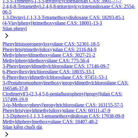
1,3,5-Trimethyl-1,3,5-trivinylcyclotrisiloxan CAS: 3901-77-7
2,4,6,8-Tetramethyl-2,4,6,8-tetravinylcyclotetrasiloxane CAS: 2554-
06-5
1,3-Divinyl-1,1,3,3-Tetramethoxydisiloxane CAS: 18293-85-1
(4-Vinylphenyl)trimethoxysilane CAS: 18001-13-3
Silan phenyl
Phenyltrisisopropenyloxysilane CAS: 52301-18-5
Phenyltris(trimethylsiloxy)silan CAS: 2116-84-9
Methylphenyldimethoxysilane CAS: 3027-21-2
Methylphenyldiethoxysilane CAS: 775-56-4
3-Phenylpropyldimethylchlorosilane CAS: 17146-09-7
6-Phenylhexyltrichlorosilane CAS: 18035-33-1
6-Phenylhexyldimethylchlorosilane CAS: 97451-53-1
3-(Pentabromophenylmethoxy)propyldimethylchlorosilane CAS:
166546-37-8
Clodimetyl[3-(2,3,4,5,6-pentafluorophenyl)propyl]silan CAS:
157499-19-9
3-(p-Methoxyphenyl)propyltrichlorosilane CAS: 163155-57-5
Phenyltris(vinyldimethylsiloxy)silane CAS: 60111-47-9
1,3-Diphenyl-1,1,3,3-tetramethoxydisiloxan CAS: 17938-09-9
Methyldiphenylmethoxysilane CAS: 18407-48-2
Silan kiềm chuỗi dài