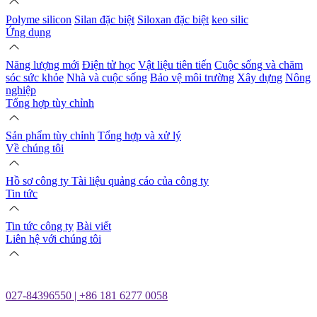
Polyme silicon
Silan đặc biệt
Siloxan đặc biệt
keo silic
Ứng dụng
Năng lượng mới
Điện tử học
Vật liệu tiên tiến
Cuộc sống và chăm
sóc sức khỏe
Nhà và cuộc sống
Bảo vệ môi trường
Xây dựng
Nông
nghiệp
Tổng hợp tùy chỉnh
Sản phẩm tùy chỉnh
Tổng hợp và xử lý
Về chúng tôi
Hồ sơ công ty
Tài liệu quảng cáo của công ty
Tin tức
Tin tức công ty
Bài viết
Liên hệ với chúng tôi
027-84396550 | +86 181 6277 0058