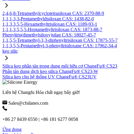
2,4,6,8-Tetramethylcyclotetrasiloxan CAS: 2370-88-9
1,1,1,3,3-Pentamethyldisiloxan CAS: 1438-82-0
1,1,3,3,5,5-Hexamethyltrisiloxan CAS: 1189-93-1
1,1,1,3,5,5,5-Heptamethyltrisiloxan CAS: 1873-88-7
Phenyltris(dimethylsiloxy)silan CAS: 18027-45-7
1,1,5,5-Tetramethyl-3,3-diphenyltrisiloxan CAS: 17875-55-7
1,1,3,5,5-Pentamethyl-3-phenyltrisiloxane CAS: 17962-34-4
keo silic
Silica keo phân tán trong dung môi hữu cơ ChangFu® CS23
Phân tán dung dịch keo silica ChangFu® CS23-W
Silica keo cho hệ thống UV ChangFu® CS23UV
Liên hệ Changfu Hóa chất ngay bây giờ!
Sales@cfsilanes.com
+86 27 8439 6550 | +86 181 6277 0058
Ứng dụng