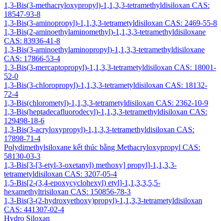
1,3-Bis(3-methacryloxypropyl)-1,1,3,3-tetramethyldisiloxan CAS:
18547-93-8
1,3-Bis(3-aminopropyl)-1,1,3,3-tetrametyldisiloxan CAS: 2469-55-8
1,3-Bis(2-aminoethylaminomethyl)-1,1,3,3-tetramethyldisiloxane
CAS: 83936-41-8
1,3-Bis(3-aminoethylaminopropyl)-1,1,3,3-tetramethyldisiloxane
CAS: 17866-53-4
1,3-Bis(3-mercaptopropyl)-1,1,3,3-tetrametyldisiloxan CAS: 18001-
52-0
1,3-Bis(3-chloropropyl)-1,1,3,3-tetrametyldisiloxan CAS: 18132-
72-4
1,3-Bis(chlorometyl)-1,1,3,3-tetrametyldisiloxan CAS: 2362-10-9
1,3-Bis(heptadecafluorodecyl)-1,1,3,3-tetramethyldisiloxan CAS:
129498-18-6
1,3-Bis(3-acryloxypropyl)-1,1,3,3-tetramethyldisiloxan CAS:
17898-71-4
Polydimethylsiloxane kết thúc bằng Methacryloxypropyl CAS:
58130-03-3
1,3-Bis[3-[3-etyl-3-oxetanyl) methoxy] propyl]-1,1,3,3-
tetrametyldisiloxan CAS: 3207-05-4
1,5-Bis[2-(3,4-epoxycyclohexyl) etyl]-1,1,3,3,5,5-
hexamethyltrisiloxan CAS: 150856-78-3
1,3-Bis(3-(2-hydroxyethoxy)propyl)-1,1,3,3-tetrametyldisiloxan
CAS: 441307-02-4
Hydro Siloxan