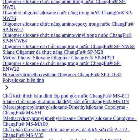
Oligomer siloxane chức năng amin trong nước ChangFu® SP-
NW51
Di-amino oligome siloxane chức năng trong nước ChangFu® SP-
NW76
Oligomer siloxane chức năng amino/epoxy trong nước ChangFu®
SP-NW27
Oligomer siloxane chức năng amino/vinyl trong nước ChangFu®
SP-NVW64
Oligomer siloxane đa chức năng trong nước ChangFu® SP-NW68
Silane Oligomer đa chức năng ChangFu® SP-N28
Methyl Phenyl Siloxane Oligomer ChangFu® SP-MP29
Oligomer siloxane đa chức năng trong nước ChangFu® SP-
ENW22
Hexadecyltrimethoxysilane Oligomer ChangFu® SP-C1632
Polysiloxan biến tính
Chất kích thích bám dính lớp phủ gốc nước ChangFu® MS-E11
Silane chức năng di-amino đã được sửa đổi ChangFu® MS-DN
(Mercaptopropyl)methylsiloxane-Dimethylsiloxane Copolyme -
ChangFu® MS-SH
(Methacryloxypropyl)methylsiloxane-Dimethylsiloxane Copolyme -
ChangFu® MS-MA09
Chất phân tán siloxane chức năng vinyl đã được sửa đổi A-172 -
ChangFu® MS-V35