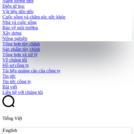
Năng lượng mới
Điện tử học
Vật liệu tiên tiến
Cuộc sống và chăm sóc sức khỏe
Nhà và cuộc sống
Bảo vệ môi trường
Xây dựng
Nông nghiệp
Tổng hợp tùy chỉnh
Sản phẩm tùy chỉnh
Tổng hợp và xử lý
Về chúng tôi
Hồ sơ công ty
Tài liệu quảng cáo của công ty
Tin tức
Tin tức công ty
Bài viết
Liên hệ với chúng tôi
Tiếng Việt
English