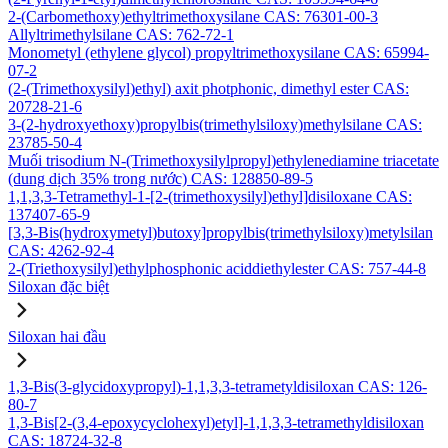
2-(Carbomethoxy)ethyltrimethoxysilane CAS: 76301-00-3
Allyltrimethylsilane CAS: 762-72-1
Monometyl (ethylene glycol) propyltrimethoxysilane CAS: 65994-
07-2
(2-(Trimethoxysilyl)ethyl) axit photphonic, dimethyl ester CAS:
20728-21-6
3-(2-hydroxyethoxy)propylbis(trimethylsiloxy)methylsilane CAS:
23785-50-4
Muối trisodium N-(Trimethoxysilylpropyl)ethylenediamine triacetate
(dung dịch 35% trong nước) CAS: 128850-89-5
1,1,3,3-Tetramethyl-1-[2-(trimethoxysilyl)ethyl]disiloxane CAS:
137407-65-9
[3,3-Bis(hydroxymetyl)butoxy]propylbis(trimethylsiloxy)metylsilan
CAS: 4262-92-4
2-(Triethoxysilyl)ethylphosphonic aciddiethylester CAS: 757-44-8
Siloxan đặc biệt
Siloxan hai đầu
1,3-Bis(3-glycidoxypropyl)-1,1,3,3-tetrametyldisiloxan CAS: 126-
80-7
1,3-Bis[2-(3,4-epoxycyclohexyl)etyl]-1,1,3,3-tetramethyldisiloxan
CAS: 18724-32-8