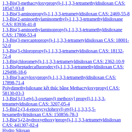
1,3-Bis(3-methacryloxypropyl)-1,1,3,3-tetramethyldisiloxan CAS:
18547-93-8
1,3-Bis(3-aminopropyl)-1,1,3,3-tetrametyldisiloxan CAS: 2469-55-8
1,3-Bis(2-aminoethylaminomethyl)-1,1,3,3-tetramethyldisiloxane
CAS: 83936-41-8
1,3-Bis(3-aminoethylaminopropyl)-1,1,3,3-tetramethyldisiloxane
CAS: 17866-53-4
1,3-Bis(3-mercaptopropyl)-1,1,3,3-tetrametyldisiloxan CAS: 18001-
52-0
1,3-Bis(3-chloropropyl)-1,1,3,3-tetrametyldisiloxan CAS: 18132-
72-4
1,3-Bis(chlorometyl)-1,1,3,3-tetrametyldisiloxan CAS: 2362-10-9
1,3-Bis(heptadecafluorodecyl)-1,1,3,3-tetramethyldisiloxan CAS:
129498-18-6
1,3-Bis(3-acryloxypropyl)-1,1,3,3-tetramethyldisiloxan CAS:
17898-71-4
Polydimethylsiloxane kết thúc bằng Methacryloxypropyl CAS:
58130-03-3
1,3-Bis[3-[3-etyl-3-oxetanyl) methoxy] propyl]-1,1,3,3-
tetrametyldisiloxan CAS: 3207-05-4
1,5-Bis[2-(3,4-epoxycyclohexyl) etyl]-1,1,3,3,5,5-
hexamethyltrisiloxan CAS: 150856-78-3
1,3-Bis(3-(2-hydroxyethoxy)propyl)-1,1,3,3-tetrametyldisiloxan
CAS: 441307-02-4
Hydro Siloxan