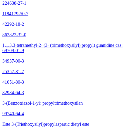
224638-27-1
1184179-50-7
42292-18-2
862822-32-0
1,1,3,3-tetramethyl-2- (3- (trimethoxysilyl) propyl) guanidine cas:
69709-01-9
34937-00-3
25357-81-7
41051-80-3
82984-64-3
3-(Benzotriazol-1-yl) propyltrimethoxysilan
99740-64-4
Este 3-(Triethoxysilyl)propylaspartic dietyl este