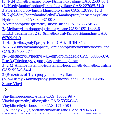
[3-(N,N-Dimethylamino)propyl]trimethoxysilane CAS: 2530-86-1
(3-(N-ethylamino)isobutyl)trimethoxysilane CAS: 227085-51-0
3-Piperazinopropylmethyldimethoxysilane CAS: 128996-12-3
N-[2-(N-Vinylbenzylamino)ethyl]-3-aminopropyltrimethoxysilane
Hydrochloride CAS: 34937-00-3
3-Aminopropyltris(trimethylsiloxy)silane CAS: 25357-81-7
3-(Methacrylamidopropyl)triethoxysilane CAS: 109213-85-6
1,1,3,3-Tetramethyl-2-(3-(trimethoxysilyl)propyl)guanidine CAS:
69709-01-9
Tris[3-(triethoxysilyl)propyl]amin CAS: 18784-74-2
3-(N,N-Dimethylaminopropyl)aminopropylmethyldimethoxysilane
CAS: 224638-27-1
N-(3-triethoxysilylpropyl)-4,5-dihydroimidazole CAS: 58068-97-6
Este 3-(Triethoxysilyl)propylaspartic dietyl este
3-[2-(2-Aminoethylamino)ethylamino]propylmethyldimethoxysilane
CAS: 99740-64-4
3-(Benzotriazol-1-yl) propyltrimethoxysilan
(N,N-Diethyl-3-aminopropyl)trimethoxysilane CAS: 41051-80-3
Silane Vinyl
Vinyltriisopropenoxysilane CAS: 15332-99-7
Vinyltris(trimethylsiloxy)silan CAS: 5356-84-3
Vinyldimethylchlorosilane CAS: 1719-58-0
1,3-Divinyl-1,1,3,3-tetramethyldisilazane CAS: 7691-02-3