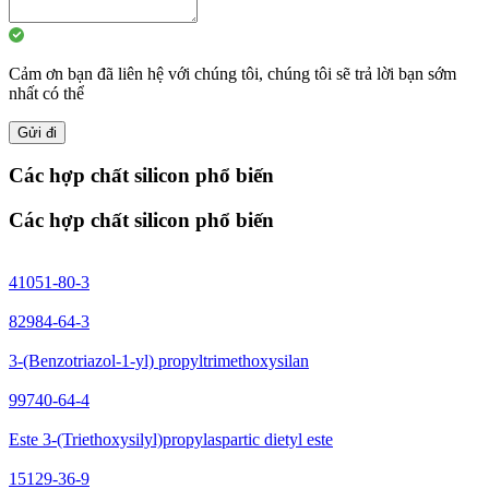
Cảm ơn bạn đã liên hệ với chúng tôi, chúng tôi sẽ trả lời bạn sớm
nhất có thể
Gửi đi
Các hợp chất silicon phổ biến
Các hợp chất silicon phổ biến
41051-80-3
82984-64-3
3-(Benzotriazol-1-yl) propyltrimethoxysilan
99740-64-4
Este 3-(Triethoxysilyl)propylaspartic dietyl este
15129-36-9