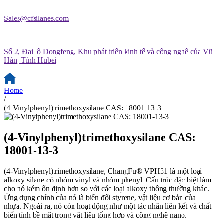
Sales@cfsilanes.com
Số 2, Đại lộ Dongfeng, Khu phát triển kinh tế và công nghệ của Vũ
Hán, Tỉnh Hubei
Home
/
(4-Vinylphenyl)trimethoxysilane CAS: 18001-13-3
(4-Vinylphenyl)trimethoxysilane CAS:
18001-13-3
(4-Vinylphenyl)trimethoxysilane, ChangFu® VPH31 là một loại
alkoxy silane có nhóm vinyl và nhóm phenyl. Cấu trúc đặc biệt làm
cho nó kém ổn định hơn so với các loại alkoxy thông thường khác.
Ứng dụng chính của nó là biến đổi styrene, vật liệu cơ bản của
nhựa. Ngoài ra, nó còn hoạt động như một tác nhân liên kết và chất
biến tính bề mặt trong vật liệu tổng hợp và công nghệ nano.