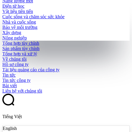
Năng lượng mới
Điện tử học
Vật liệu tiên tiến
Cuộc sống và chăm sóc sức khỏe
Nhà và cuộc sống
Bảo vệ môi trường
Xây dựng
Nông nghiệp
Tổng hợp tùy chỉnh
Sản phẩm tùy chỉnh
Tổng hợp và xử lý
Về chúng tôi
Hồ sơ công ty
Tài liệu quảng cáo của công ty
Tin tức
Tin tức công ty
Bài viết
Liên hệ với chúng tôi
Tiếng Việt
English