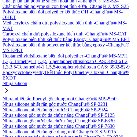
Chất phân tán polyme silicon hoạt tính -ChangFu® MS-S24
Chất phân tán polyme silicon hoạt tính 40% -ChangFu® MS-S25
Polysiloxane biến đổi polyether kết thúc OH -ChangFu® MS-
OHET
Methacryloxy chấm dứt polysiloxane biến tính -ChangFu® MS-
MAT
Carboxyl chấm dứt polysiloxane biến tính -ChangFu® MS-CAT
Polysiloxane biến tính kết thúc bằng Epoxy -ChangFu® MS-EPT
Polysiloxane biến tính polyether kết thúc bằng epoxy -ChangFu®
MS-EPET
Heptamethyltrisiloxane biến đổi polyether -ChangFu® MS-M7H
1,3,5-Trimethyl-1,1,3,5,5-pentaphenyltrisiloxan CAS: 3390-61-2
1,3,3,5-Tetramethyl-1,1,5,5-tetraphenyltrisiloxan CAS: 3982-82-9
Epoxycyclohexylethyl kết thúc PolyDimethylsiloxan -ChangFu®
EXDT
Nhựa silicon
Nhựa nhiệt rắn Phenyl gốc dung môi ChangFu® MP-2950
Nhựa silicone nhiệt rắn gốc nước ChangFu® SP-2231
Nhựa silicone nhiệt rắn gốc nước ChangFu® SP-2924
Nhựa silicon gốc nước đa chức năng ChangFu® SP-5125
Nhựa silicon gốc nước đa chức năng ChangFu® SP-6830
Nhựa silicon gốc nước đa chức năng ChangFu® SP-7630
Nhựa silicone nhiệt rắn gốc dung môi ChangFu® SP-9115