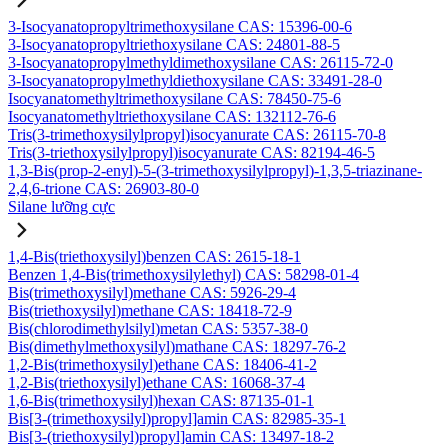
3-Isocyanatopropyltrimethoxysilane CAS: 15396-00-6
3-Isocyanatopropyltriethoxysilane CAS: 24801-88-5
3-Isocyanatopropylmethyldimethoxysilane CAS: 26115-72-0
3-Isocyanatopropylmethyldiethoxysilane CAS: 33491-28-0
Isocyanatomethyltrimethoxysilane CAS: 78450-75-6
Isocyanatomethyltriethoxysilane CAS: 132112-76-6
Tris(3-trimethoxysilylpropyl)isocyanurate CAS: 26115-70-8
Tris(3-triethoxysilylpropyl)isocyanurate CAS: 82194-46-5
1,3-Bis(prop-2-enyl)-5-(3-trimethoxysilylpropyl)-1,3,5-triazinane-
2,4,6-trione CAS: 26903-80-0
Silane lưỡng cực
1,4-Bis(triethoxysilyl)benzen CAS: 2615-18-1
Benzen 1,4-Bis(trimethoxysilylethyl) CAS: 58298-01-4
Bis(trimethoxysilyl)methane CAS: 5926-29-4
Bis(triethoxysilyl)methane CAS: 18418-72-9
Bis(chlorodimethylsilyl)metan CAS: 5357-38-0
Bis(dimethylmethoxysilyl)mathane CAS: 18297-76-2
1,2-Bis(trimethoxysilyl)ethane CAS: 18406-41-2
1,2-Bis(triethoxysilyl)ethane CAS: 16068-37-4
1,6-Bis(trimethoxysilyl)hexan CAS: 87135-01-1
Bis[3-(trimethoxysilyl)propyl]amin CAS: 82985-35-1
Bis[3-(triethoxysilyl)propyl]amin CAS: 13497-18-2