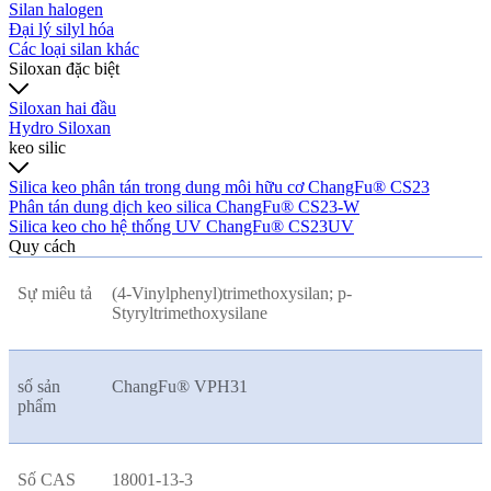
Silan halogen
Đại lý silyl hóa
Các loại silan khác
Siloxan đặc biệt
Siloxan hai đầu
Hydro Siloxan
keo silic
Silica keo phân tán trong dung môi hữu cơ ChangFu® CS23
Phân tán dung dịch keo silica ChangFu® CS23-W
Silica keo cho hệ thống UV ChangFu® CS23UV
Quy cách
Sự miêu tả
(4-Vinylphenyl)trimethoxysilan; p-
Styryltrimethoxysilane
số sản
ChangFu® VPH31
phẩm
Số CAS
18001-13-3