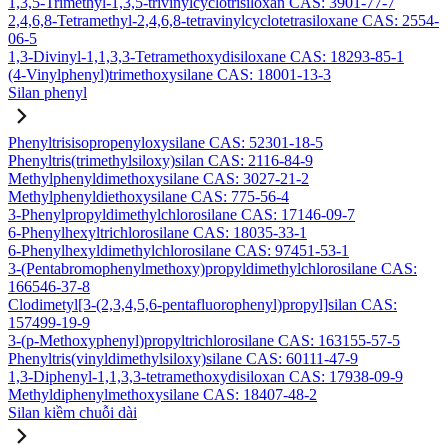
1,3,5-Trimethyl-1,3,5-trivinylcyclotrisiloxan CAS: 3901-77-7
2,4,6,8-Tetramethyl-2,4,6,8-tetravinylcyclotetrasiloxane CAS: 2554-
06-5
1,3-Divinyl-1,1,3,3-Tetramethoxydisiloxane CAS: 18293-85-1
(4-Vinylphenyl)trimethoxysilane CAS: 18001-13-3
Silan phenyl
Phenyltrisisopropenyloxysilane CAS: 52301-18-5
Phenyltris(trimethylsiloxy)silan CAS: 2116-84-9
Methylphenyldimethoxysilane CAS: 3027-21-2
Methylphenyldiethoxysilane CAS: 775-56-4
3-Phenylpropyldimethylchlorosilane CAS: 17146-09-7
6-Phenylhexyltrichlorosilane CAS: 18035-33-1
6-Phenylhexyldimethylchlorosilane CAS: 97451-53-1
3-(Pentabromophenylmethoxy)propyldimethylchlorosilane CAS:
166546-37-8
Clodimetyl[3-(2,3,4,5,6-pentafluorophenyl)propyl]silan CAS:
157499-19-9
3-(p-Methoxyphenyl)propyltrichlorosilane CAS: 163155-57-5
Phenyltris(vinyldimethylsiloxy)silane CAS: 60111-47-9
1,3-Diphenyl-1,1,3,3-tetramethoxydisiloxan CAS: 17938-09-9
Methyldiphenylmethoxysilane CAS: 18407-48-2
Silan kiềm chuỗi dài