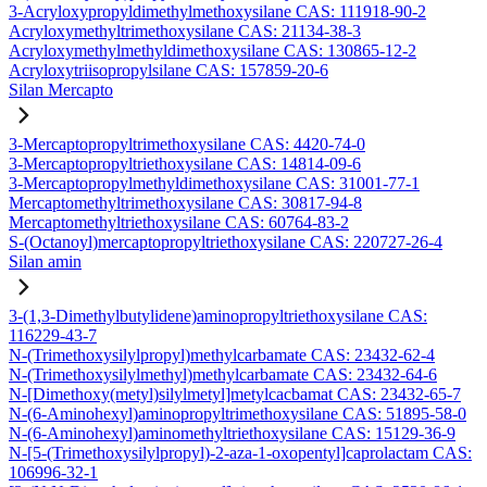
3-Acryloxypropyldimethylmethoxysilane CAS: 111918-90-2
Acryloxymethyltrimethoxysilane CAS: 21134-38-3
Acryloxymethylmethyldimethoxysilane CAS: 130865-12-2
Acryloxytriisopropylsilane CAS: 157859-20-6
Silan Mercapto
3-Mercaptopropyltrimethoxysilane CAS: 4420-74-0
3-Mercaptopropyltriethoxysilane CAS: 14814-09-6
3-Mercaptopropylmethyldimethoxysilane CAS: 31001-77-1
Mercaptomethyltrimethoxysilane CAS: 30817-94-8
Mercaptomethyltriethoxysilane CAS: 60764-83-2
S-(Octanoyl)mercaptopropyltriethoxysilane CAS: 220727-26-4
Silan amin
3-(1,3-Dimethylbutylidene)aminopropyltriethoxysilane CAS:
116229-43-7
N-(Trimethoxysilylpropyl)methylcarbamate CAS: 23432-62-4
N-(Trimethoxysilylmethyl)methylcarbamate CAS: 23432-64-6
N-[Dimethoxy(metyl)silylmetyl]metylcacbamat CAS: 23432-65-7
N-(6-Aminohexyl)aminopropyltrimethoxysilane CAS: 51895-58-0
N-(6-Aminohexyl)aminomethyltriethoxysilane CAS: 15129-36-9
N-[5-(Trimethoxysilylpropyl)-2-aza-1-oxopentyl]caprolactam CAS:
106996-32-1