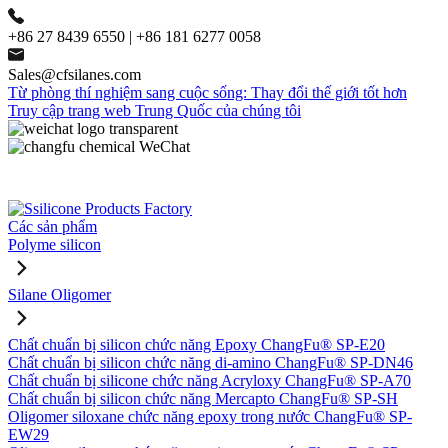
+86 27 8439 6550 | +86 181 6277 0058
Sales@cfsilanes.com
Từ phòng thí nghiệm sang cuộc sống: Thay đổi thế giới tốt hơn
Truy cập trang web Trung Quốc của chúng tôi
Các sản phẩm
Polyme silicon
Silane Oligomer
Chất chuẩn bị silicon chức năng Epoxy ChangFu® SP-E20
Chất chuẩn bị silicon chức năng di-amino ChangFu® SP-DN46
Chất chuẩn bị silicone chức năng Acryloxy ChangFu® SP-A70
Chất chuẩn bị silicon chức năng Mercapto ChangFu® SP-SH
Oligomer siloxane chức năng epoxy trong nước ChangFu® SP-
EW29