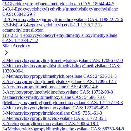
(3-Glycidoxypropyl)pentamethyldisiloxan CAS: 18044-44-5
2-(3,4-Epoxycyclohexyl) ethylbis(trimethylsiloxy)methylsilane
CAS: 65842-29-7
[3-(Glycidoxyethoxy)propyl]trimethoxysilane CAS: 118822-75-6
3,5-Bis[2-(3,4-epoxycyclohexyl) etyl]-1,1,1,3,5,7,7,7-
octamethyltetrasiloxan
Tris[2-(3,4-epoxycyclohexyl)ethyldimethylsiloxy]methylsilane
CAS: 121239-71-2
Silan Acryloxy
3-Methacryloxypropyltris(trimethylsiloxy)silan CAS: 17096-07-0
3-Methacryloyloxypropylbis(trimethylsiloxy)methylsilane CAS:
19309-90-1
3-Methacryloxypropyldimethylchlorosilane CAS: 24636-31-5
3-Acryloxypropyltris(trimethylsiloxy)silane CAS: 17096-12-7
3-Acryloxypropyltrimethoxysilane CAS: 4369-14-6
3-Acryloxypropylmethyldimethoxysilane CAS: 13732-00-8
Methacryloxymethyltrimethoxysilane CAS: 54586-78-6
(Methacryloxymethyl)methyldimethoxysilane CAS: 121177-93-3
8-Methacryloxyoctyltrimethoxysilane CAS: 122749-49-9
3-Methacryloxypropyltrichlorosilane CAS: 7351-61-3
3-Methacryloxypropyltriacetoxysilane CAS: 51772-85-1
3-Acetoxypropyltrimethoxysilane CAS: 59004-18-1
3-(Methacryloxy)propyldimethylmethoxysilane CAS: 66753-64-8