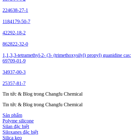
224638-27-1
1184179-50-7
42292-18-2
862822-32-0
1,1,3,3-tetramethyl-2- (3- (trimethoxysilyl) propyl) guanidine cas:
69709-01-9
34937-00-3
25357-81-7
Tin tức & Blog trong Changfu Chemical
Tin tức & Blog trong Changfu Chemical
Sản phẩm
Polyme silicone
Silan đặc biệt
Siloxanes đặc biệt
Silica keo