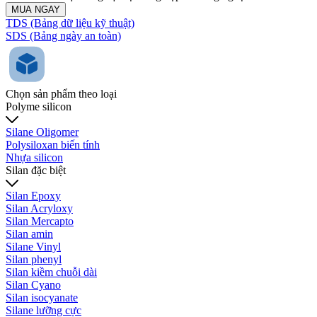
MUA NGAY
TDS (Bảng dữ liệu kỹ thuật)
SDS (Bảng ngày an toàn)
Chọn sản phẩm theo loại
Polyme silicon
Silane Oligomer
Polysiloxan biến tính
Nhựa silicon
Silan đặc biệt
Silan Epoxy
Silan Acryloxy
Silan Mercapto
Silan amin
Silane Vinyl
Silan phenyl
Silan kiềm chuỗi dài
Silan Cyano
Silan isocyanate
Silane lưỡng cực