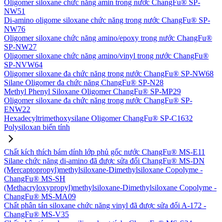
Oligomer siloxane chức năng amin trong nước ChangFu® SP-
NW51
Di-amino oligome siloxane chức năng trong nước ChangFu® SP-
NW76
Oligomer siloxane chức năng amino/epoxy trong nước ChangFu®
SP-NW27
Oligomer siloxane chức năng amino/vinyl trong nước ChangFu®
SP-NVW64
Oligomer siloxane đa chức năng trong nước ChangFu® SP-NW68
Silane Oligomer đa chức năng ChangFu® SP-N28
Methyl Phenyl Siloxane Oligomer ChangFu® SP-MP29
Oligomer siloxane đa chức năng trong nước ChangFu® SP-
ENW22
Hexadecyltrimethoxysilane Oligomer ChangFu® SP-C1632
Polysiloxan biến tính
Chất kích thích bám dính lớp phủ gốc nước ChangFu® MS-E11
Silane chức năng di-amino đã được sửa đổi ChangFu® MS-DN
(Mercaptopropyl)methylsiloxane-Dimethylsiloxane Copolyme -
ChangFu® MS-SH
(Methacryloxypropyl)methylsiloxane-Dimethylsiloxane Copolyme -
ChangFu® MS-MA09
Chất phân tán siloxane chức năng vinyl đã được sửa đổi A-172 -
ChangFu® MS-V35