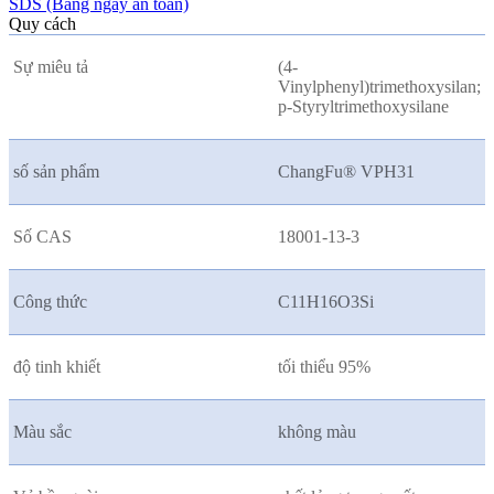
SDS (Bảng ngày an toàn)
Quy cách
Sự miêu tả
(4-
Vinylphenyl)trimethoxysilan;
p-Styryltrimethoxysilane
số sản phẩm
ChangFu® VPH31
Số CAS
18001-13-3
Công thức
C11H16O3Si
độ tinh khiết
tối thiểu 95%
Màu sắc
không màu