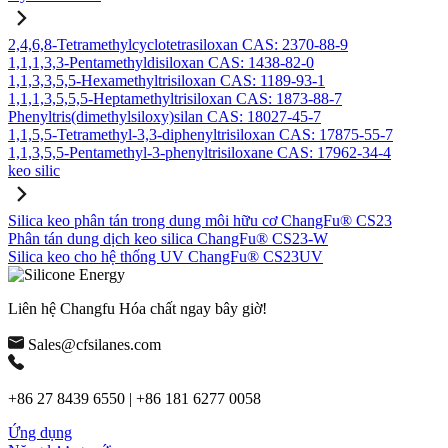
2,4,6,8-Tetramethylcyclotetrasiloxan CAS: 2370-88-9
1,1,1,3,3-Pentamethyldisiloxan CAS: 1438-82-0
1,1,3,3,5,5-Hexamethyltrisiloxan CAS: 1189-93-1
1,1,1,3,5,5,5-Heptamethyltrisiloxan CAS: 1873-88-7
Phenyltris(dimethylsiloxy)silan CAS: 18027-45-7
1,1,5,5-Tetramethyl-3,3-diphenyltrisiloxan CAS: 17875-55-7
1,1,3,5,5-Pentamethyl-3-phenyltrisiloxane CAS: 17962-34-4
keo silic
Silica keo phân tán trong dung môi hữu cơ ChangFu® CS23
Phân tán dung dịch keo silica ChangFu® CS23-W
Silica keo cho hệ thống UV ChangFu® CS23UV
Liên hệ Changfu Hóa chất ngay bây giờ!
Sales@cfsilanes.com
+86 27 8439 6550 | +86 181 6277 0058
Ứng dụng