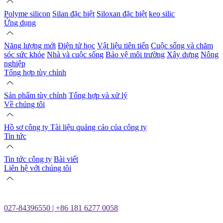
Polyme silicon
Silan đặc biệt
Siloxan đặc biệt
keo silic
Ứng dụng
Năng lượng mới
Điện tử học
Vật liệu tiên tiến
Cuộc sống và chăm
sóc sức khỏe
Nhà và cuộc sống
Bảo vệ môi trường
Xây dựng
Nông
nghiệp
Tổng hợp tùy chỉnh
Sản phẩm tùy chỉnh
Tổng hợp và xử lý
Về chúng tôi
Hồ sơ công ty
Tài liệu quảng cáo của công ty
Tin tức
Tin tức công ty
Bài viết
Liên hệ với chúng tôi
027-84396550 | +86 181 6277 0058