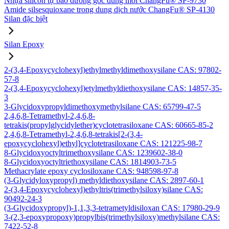
Nhựa silicon tự bảo dưỡng gốc dung môi ChangFu® SP-9730
Amide silsesquioxane trong dung dịch nước ChangFu® SP-4130
Silan đặc biệt
Silan Epoxy
2-(3,4-Epoxycyclohexyl)ethylmethyldimethoxysilane CAS: 97802-
57-8
2-(3,4-Epoxycyclohexyl)etylmethyldiethoxysilane CAS: 14857-35-
3
3-Glycidoxypropyldimethoxymethylsilane CAS: 65799-47-5
2,4,6,8-Tetramethyl-2,4,6,8-
tetrakis(propylglycidylether)cyclotetrasiloxane CAS: 60665-85-2
2,4,6,8-Tetramethyl-2,4,6,8-tetrakis[2-(3,4-
epoxycyclohexyl)ethyl]cyclotetrasiloxane CAS: 121225-98-7
8-Glycidoxyoctyltrimethoxysilane CAS: 1239602-38-0
8-Glycidoxyoctyltriethoxysilane CAS: 1814903-73-5
Methacrylate epoxy cyclosiloxane CAS: 948598-97-8
(3-Glycidyloxypropyl) methyldiethoxysilane CAS: 2897-60-1
2-(3,4-Epoxycyclohexyl)ethyltris(trimethylsiloxy)silane CAS:
90492-24-3
(3-Glycidoxypropyl)-1,1,3,3-tetrametyldisiloxan CAS: 17980-29-9
3-(2,3-epoxypropoxy)propylbis(trimethylsiloxy)methylsilane CAS:
7422-52-8