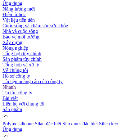
Ứng dụng
Năng lượng mới
Điện tử học
Vật liệu tiên tiến
Cuộc sống và chăm sóc sức khỏe
Nhà và cuộc sống
Bảo vệ môi trường
Xây dựng
Nông nghiệp
Tổng hợp tùy chỉnh
Sản phẩm tùy chỉnh
Tổng hợp và xử lý
Về chúng tôi
Hồ sơ công ty
Tài liệu quảng cáo của công ty
Nhanh
Tin tức công ty
Bài viết
Liên hệ với chúng tôi
Sản phẩm
Polyme silicone
Silan đặc biệt
Siloxanes đặc biệt
Silica keo
Ứng dụng