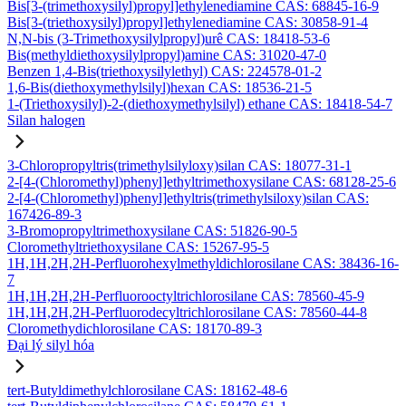
Bis[3-(trimethoxysilyl)propyl]ethylenediamine CAS: 68845-16-9
Bis[3-(triethoxysilyl)propyl]ethylenediamine CAS: 30858-91-4
N,N-bis (3-Trimethoxysilylpropyl)urê CAS: 18418-53-6
Bis(methyldiethoxysilylpropyl)amine CAS: 31020-47-0
Benzen 1,4-Bis(triethoxysilylethyl) CAS: 224578-01-2
1,6-Bis(diethoxymethylsilyl)hexan CAS: 18536-21-5
1-(Triethoxysilyl)-2-(diethoxymethylsilyl) ethane CAS: 18418-54-7
Silan halogen
3-Chloropropyltris(trimethylsilyloxy)silan CAS: 18077-31-1
2-[4-(Chloromethyl)phenyl]ethyltrimethoxysilane CAS: 68128-25-6
2-[4-(Chloromethyl)phenyl]ethyltris(trimethylsiloxy)silan CAS:
167426-89-3
3-Bromopropyltrimethoxysilane CAS: 51826-90-5
Cloromethyltriethoxysilane CAS: 15267-95-5
1H,1H,2H,2H-Perfluorohexylmethyldichlorosilane CAS: 38436-16-
7
1H,1H,2H,2H-Perfluorooctyltrichlorosilane CAS: 78560-45-9
1H,1H,2H,2H-Perfluorodecyltrichlorosilane CAS: 78560-44-8
Cloromethydichlorosilane CAS: 18170-89-3
Đại lý silyl hóa
tert-Butyldimethylchlorosilane CAS: 18162-48-6