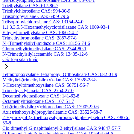
tert-Butyldiphenylchlorosilane CAS: 58479-61-1
Triethylsilane CAS: 617-86-7
Triethylchlorosilane CAS: 994-30-9
Triisopropylsilane CAS: 6459-79-6
Triisopropylchlorosilane CAS: 13154-24-0
1,1,3,3,5,5-Hexamethylcyclotrisilazane CAS: 1009-93-4
Ethynyltrimethylsilane CAS: 1066-54-2
Trimethylbromosilane CAS: 2857-97-8
N-(Trimethylsilyl)imidazole CAS: 18156-74-6
Cloromethyltrimethylsilane CAS: 2344-80-1
N-Trimethylsilylacetamide CAS: 13435-12-6
Các loại silan khác
Tetrapropoxysilane Tetrapropyl Orthosilicate CAS: 682-01-9
Methyltris(trimethylsiloxy)silan CAS: 17928-28-8
5-Hexenyltrimethoxysilane CAS: 58751-56-7
Trimethylsilyl axetat CAS: 2754-27-0
Decamethyltetrasiloxane CAS: 141-62-8
Octamethyltrisiloxane CAS: 107-51-7
Tris(trimethylsiloxy)chlorosilane CAS: 17905-99-6
Axit triethoxysilylpropylmaleamic CAS: 33525-68-7
2-Hydroxy-4-(3-triethoxysilylpropoxy)diphenylketon CAS: 79876-
59-8
Clo-dimethyl-(2-naphthalenyl-2-ethyl)silane CAS: 94847-57-7
(2-Pyrenyl-1-etyl)dimethylchlorosilane CAS: 105594-64-6