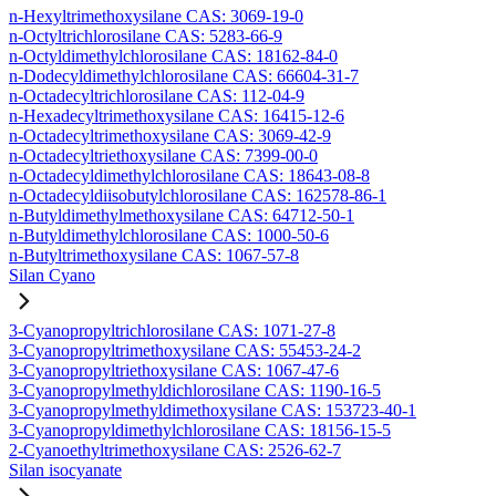
n-Hexyltrimethoxysilane CAS: 3069-19-0
n-Octyltrichlorosilane CAS: 5283-66-9
n-Octyldimethylchlorosilane CAS: 18162-84-0
n-Dodecyldimethylchlorosilane CAS: 66604-31-7
n-Octadecyltrichlorosilane CAS: 112-04-9
n-Hexadecyltrimethoxysilane CAS: 16415-12-6
n-Octadecyltrimethoxysilane CAS: 3069-42-9
n-Octadecyltriethoxysilane CAS: 7399-00-0
n-Octadecyldimethylchlorosilane CAS: 18643-08-8
n-Octadecyldiisobutylchlorosilane CAS: 162578-86-1
n-Butyldimethylmethoxysilane CAS: 64712-50-1
n-Butyldimethylchlorosilane CAS: 1000-50-6
n-Butyltrimethoxysilane CAS: 1067-57-8
Silan Cyano
3-Cyanopropyltrichlorosilane CAS: 1071-27-8
3-Cyanopropyltrimethoxysilane CAS: 55453-24-2
3-Cyanopropyltriethoxysilane CAS: 1067-47-6
3-Cyanopropylmethyldichlorosilane CAS: 1190-16-5
3-Cyanopropylmethyldimethoxysilane CAS: 153723-40-1
3-Cyanopropyldimethylchlorosilane CAS: 18156-15-5
2-Cyanoethyltrimethoxysilane CAS: 2526-62-7
Silan isocyanate