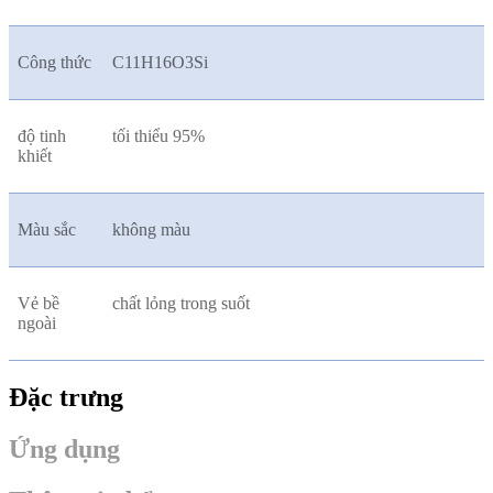
Công thức
C11H16O3Si
độ tinh
tối thiểu 95%
khiết
Màu sắc
không màu
Vẻ bề
chất lỏng trong suốt
ngoài
Đặc trưng
Ứng dụng