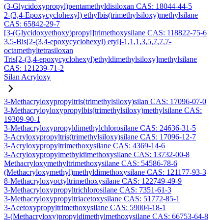
(3-Glycidoxypropyl)pentamethyldisiloxan CAS: 18044-44-5
2-(3,4-Epoxycyclohexyl) ethylbis(trimethylsiloxy)methylsilane
CAS: 65842-29-7
[3-(Glycidoxyethoxy)propyl]trimethoxysilane CAS: 118822-75-6
3,5-Bis[2-(3,4-epoxycyclohexyl) etyl]-1,1,1,3,5,7,7,7-
octamethyltetrasiloxan
Tris[2-(3,4-epoxycyclohexyl)ethyldimethylsiloxy]methylsilane
CAS: 121239-71-2
Silan Acryloxy
3-Methacryloxypropyltris(trimethylsiloxy)silan CAS: 17096-07-0
3-Methacryloyloxypropylbis(trimethylsiloxy)methylsilane CAS:
19309-90-1
3-Methacryloxypropyldimethylchlorosilane CAS: 24636-31-5
3-Acryloxypropyltris(trimethylsiloxy)silane CAS: 17096-12-7
3-Acryloxypropyltrimethoxysilane CAS: 4369-14-6
3-Acryloxypropylmethyldimethoxysilane CAS: 13732-00-8
Methacryloxymethyltrimethoxysilane CAS: 54586-78-6
(Methacryloxymethyl)methyldimethoxysilane CAS: 121177-93-3
8-Methacryloxyoctyltrimethoxysilane CAS: 122749-49-9
3-Methacryloxypropyltrichlorosilane CAS: 7351-61-3
3-Methacryloxypropyltriacetoxysilane CAS: 51772-85-1
3-Acetoxypropyltrimethoxysilane CAS: 59004-18-1
3-(Methacryloxy)propyldimethylmethoxysilane CAS: 66753-64-8