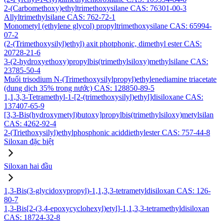
2-(Carbomethoxy)ethyltrimethoxysilane CAS: 76301-00-3
Allyltrimethylsilane CAS: 762-72-1
Monometyl (ethylene glycol) propyltrimethoxysilane CAS: 65994-
07-2
(2-(Trimethoxysilyl)ethyl) axit photphonic, dimethyl ester CAS:
20728-21-6
3-(2-hydroxyethoxy)propylbis(trimethylsiloxy)methylsilane CAS:
23785-50-4
Muối trisodium N-(Trimethoxysilylpropyl)ethylenediamine triacetate
(dung dịch 35% trong nước) CAS: 128850-89-5
1,1,3,3-Tetramethyl-1-[2-(trimethoxysilyl)ethyl]disiloxane CAS:
137407-65-9
[3,3-Bis(hydroxymetyl)butoxy]propylbis(trimethylsiloxy)metylsilan
CAS: 4262-92-4
2-(Triethoxysilyl)ethylphosphonic aciddiethylester CAS: 757-44-8
Siloxan đặc biệt
Siloxan hai đầu
1,3-Bis(3-glycidoxypropyl)-1,1,3,3-tetrametyldisiloxan CAS: 126-
80-7
1,3-Bis[2-(3,4-epoxycyclohexyl)etyl]-1,1,3,3-tetramethyldisiloxan
CAS: 18724-32-8