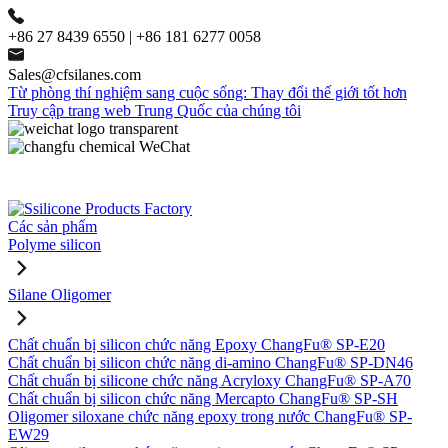
+86 27 8439 6550 | +86 181 6277 0058
Sales@cfsilanes.com
Từ phòng thí nghiệm sang cuộc sống: Thay đổi thế giới tốt hơn
Truy cập trang web Trung Quốc của chúng tôi
Các sản phẩm
Polyme silicon
Silane Oligomer
Chất chuẩn bị silicon chức năng Epoxy ChangFu® SP-E20
Chất chuẩn bị silicon chức năng di-amino ChangFu® SP-DN46
Chất chuẩn bị silicone chức năng Acryloxy ChangFu® SP-A70
Chất chuẩn bị silicon chức năng Mercapto ChangFu® SP-SH
Oligomer siloxane chức năng epoxy trong nước ChangFu® SP-
EW29