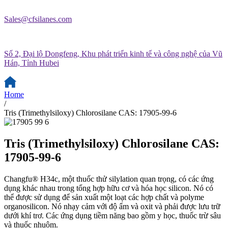
Sales@cfsilanes.com
Số 2, Đại lộ Dongfeng, Khu phát triển kinh tế và công nghệ của Vũ
Hán, Tỉnh Hubei
Home
/
Tris (Trimethylsiloxy) Chlorosilane CAS: 17905-99-6
Tris (Trimethylsiloxy) Chlorosilane CAS:
17905-99-6
Changfu® H34c, một thuốc thử silylation quan trọng, có các ứng
dụng khác nhau trong tổng hợp hữu cơ và hóa học silicon. Nó có
thể được sử dụng để sản xuất một loạt các hợp chất và polyme
organosilicon. Nó nhạy cảm với độ ẩm và oxit và phải được lưu trữ
dưới khí trơ. Các ứng dụng tiềm năng bao gồm y học, thuốc trừ sâu
và thuốc nhuộm.