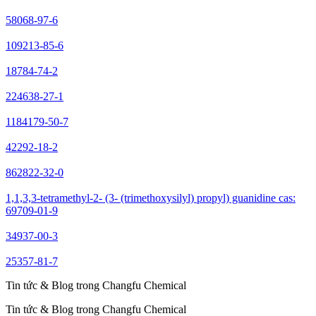
58068-97-6
109213-85-6
18784-74-2
224638-27-1
1184179-50-7
42292-18-2
862822-32-0
1,1,3,3-tetramethyl-2- (3- (trimethoxysilyl) propyl) guanidine cas:
69709-01-9
34937-00-3
25357-81-7
Tin tức & Blog trong Changfu Chemical
Tin tức & Blog trong Changfu Chemical