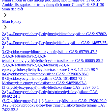
Nhựa silicon tự bảo dưỡng gốc dung môi ChangFu® SP-9730
Amide silsesquioxane trong dung dịch nước ChangFu® SP-4130
Silan đặc biệt
Silan Epoxy
2-(3,4-Epoxycyclohexyl)ethylmethyldimethoxysilane CAS: 97802-
57-8
2-(3,4-Epoxycyclohexyl)etylmethyldiethoxysilane CAS: 14857-35-
3
3-Glycidoxypropyldimethoxymethylsilane CAS: 65799-47-5
2,4,6,8-Tetramethyl-2,4,6,8-
tetrakis(propylglycidylether)cyclotetrasiloxane CAS: 60665-85-2
2,4,6,8-Tetramethyl-2,4,6,8-tetrakis[2-(3,4-
epoxycyclohexyl)ethyl]cyclotetrasiloxane CAS: 121225-98-7
8-Glycidoxyoctyltrimethoxysilane CAS: 1239602-38-0
8-Glycidoxyoctyltriethoxysilane CAS: 1814903-73-5
Methacrylate epoxy cyclosiloxane CAS: 948598-97-8
(3-Glycidyloxypropyl) methyldiethoxysilane CAS: 2897-60-1
2-(3,4-Epoxycyclohexyl)ethyltris(trimethylsiloxy)silane CAS:
90492-24-3
(3-Glycidoxypropyl)-1,1,3,3-tetrametyldisiloxan CAS: 17980-29-9
3-(2,3-epoxypropoxy)propylbis(trimethylsiloxy)methylsilane CAS:
7422-52-8