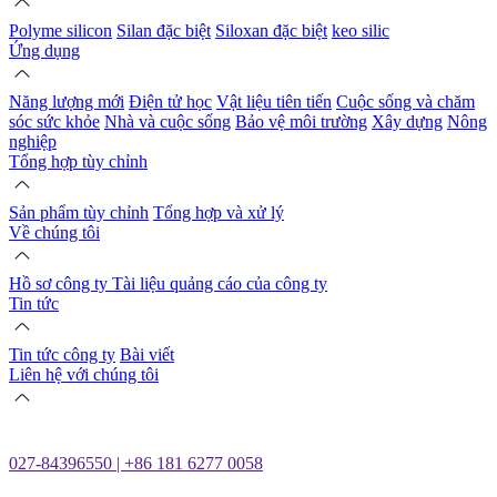
Polyme silicon
Silan đặc biệt
Siloxan đặc biệt
keo silic
Ứng dụng
Năng lượng mới
Điện tử học
Vật liệu tiên tiến
Cuộc sống và chăm
sóc sức khỏe
Nhà và cuộc sống
Bảo vệ môi trường
Xây dựng
Nông
nghiệp
Tổng hợp tùy chỉnh
Sản phẩm tùy chỉnh
Tổng hợp và xử lý
Về chúng tôi
Hồ sơ công ty
Tài liệu quảng cáo của công ty
Tin tức
Tin tức công ty
Bài viết
Liên hệ với chúng tôi
027-84396550 | +86 181 6277 0058