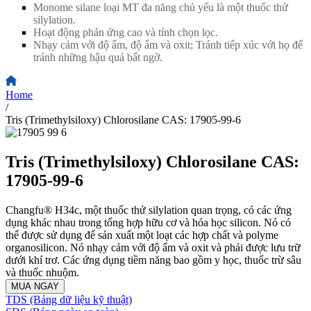
Monome silane loại MT đa năng chủ yếu là một thuốc thử
silylation.
Hoạt động phản ứng cao và tính chọn lọc.
Nhạy cảm với độ ẩm, độ ẩm và oxit; Tránh tiếp xúc với họ để
tránh những hậu quả bất ngờ.
Home
/
Tris (Trimethylsiloxy) Chlorosilane CAS: 17905-99-6
Tris (Trimethylsiloxy) Chlorosilane CAS:
17905-99-6
Changfu® H34c, một thuốc thử silylation quan trọng, có các ứng
dụng khác nhau trong tổng hợp hữu cơ và hóa học silicon. Nó có
thể được sử dụng để sản xuất một loạt các hợp chất và polyme
organosilicon. Nó nhạy cảm với độ ẩm và oxit và phải được lưu trữ
dưới khí trơ. Các ứng dụng tiềm năng bao gồm y học, thuốc trừ sâu
và thuốc nhuộm.
MUA NGAY
TDS (Bảng dữ liệu kỹ thuật)