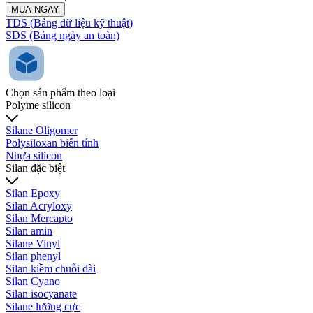
MUA NGAY
TDS (Bảng dữ liệu kỹ thuật)
SDS (Bảng ngày an toàn)
Chọn sản phẩm theo loại
Polyme silicon
Silane Oligomer
Polysiloxan biến tính
Nhựa silicon
Silan đặc biệt
Silan Epoxy
Silan Acryloxy
Silan Mercapto
Silan amin
Silane Vinyl
Silan phenyl
Silan kiềm chuỗi dài
Silan Cyano
Silan isocyanate
Silane lưỡng cực