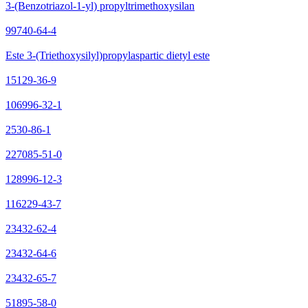
3-(Benzotriazol-1-yl) propyltrimethoxysilan
99740-64-4
Este 3-(Triethoxysilyl)propylaspartic dietyl este
15129-36-9
106996-32-1
2530-86-1
227085-51-0
128996-12-3
116229-43-7
23432-62-4
23432-64-6
23432-65-7
51895-58-0