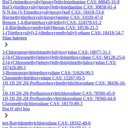
Bis[3-(trimethoxysilyl)propyl]ethylenediamine CAS: 68845-16-9
Bis[3-(triethoxysilyl)propyl]ethylenediamine CAS: 30858-91-4
N,N-bis (3-Trimethoxysilylpropyl)urê CAS: 18418-53-6
Bis(methyldiethoxysilylpropyl)amine CAS: 31020-47-0
Benzen 1,4-Bis(triethoxysilylethyl) CAS: 224578-01-2
1,6-Bis(diethoxymethylsilyl)hexan CAS: 18536-21-5
1-(Triethoxysilyl)-2-(diethoxymethylsilyl) ethane CAS: 18418-54-7
Silan halogen
3-Chloropropyltris(trimethylsilyloxy)silan CAS: 18077-31-1
2-[4-(Chloromethyl)phenyl]ethyltrimethoxysilane CAS: 68128-25-6
2-[4-(Chloromethyl)phenyl]ethyltris(trimethylsiloxy)silan CAS:
167426-89-3
3-Bromopropyltrimethoxysilane CAS: 51826-90-5
Cloromethyltriethoxysilane CAS: 15267-95-5
1H,1H,2H,2H-Perfluorohexylmethyldichlorosilane CAS: 38436-16-
7
1H,1H,2H,2H-Perfluorooctyltrichlorosilane CAS: 78560-45-9
1H,1H,2H,2H-Perfluorodecyltrichlorosilane CAS: 78560-44-8
Cloromethydichlorosilane CAS: 18170-89-3
Đại lý silyl hóa
tert-Butyldimethylchlorosilane CAS: 18162-48-6