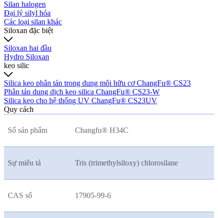
Silan halogen
Đại lý silyl hóa
Các loại silan khác
Siloxan đặc biệt
Siloxan hai đầu
Hydro Siloxan
keo silic
Silica keo phân tán trong dung môi hữu cơ ChangFu® CS23
Phân tán dung dịch keo silica ChangFu® CS23-W
Silica keo cho hệ thống UV ChangFu® CS23UV
Quy cách
Số sản phẩm
Changfu® H34C
Sự miêu tả
Tris (trimethylsiloxy) chlorosilane
CAS số
17905-99-6