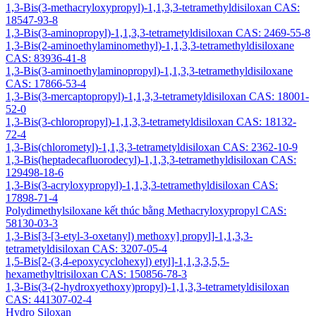
1,3-Bis(3-methacryloxypropyl)-1,1,3,3-tetramethyldisiloxan CAS:
18547-93-8
1,3-Bis(3-aminopropyl)-1,1,3,3-tetrametyldisiloxan CAS: 2469-55-8
1,3-Bis(2-aminoethylaminomethyl)-1,1,3,3-tetramethyldisiloxane
CAS: 83936-41-8
1,3-Bis(3-aminoethylaminopropyl)-1,1,3,3-tetramethyldisiloxane
CAS: 17866-53-4
1,3-Bis(3-mercaptopropyl)-1,1,3,3-tetrametyldisiloxan CAS: 18001-
52-0
1,3-Bis(3-chloropropyl)-1,1,3,3-tetrametyldisiloxan CAS: 18132-
72-4
1,3-Bis(chlorometyl)-1,1,3,3-tetrametyldisiloxan CAS: 2362-10-9
1,3-Bis(heptadecafluorodecyl)-1,1,3,3-tetramethyldisiloxan CAS:
129498-18-6
1,3-Bis(3-acryloxypropyl)-1,1,3,3-tetramethyldisiloxan CAS:
17898-71-4
Polydimethylsiloxane kết thúc bằng Methacryloxypropyl CAS:
58130-03-3
1,3-Bis[3-[3-etyl-3-oxetanyl) methoxy] propyl]-1,1,3,3-
tetrametyldisiloxan CAS: 3207-05-4
1,5-Bis[2-(3,4-epoxycyclohexyl) etyl]-1,1,3,3,5,5-
hexamethyltrisiloxan CAS: 150856-78-3
1,3-Bis(3-(2-hydroxyethoxy)propyl)-1,1,3,3-tetrametyldisiloxan
CAS: 441307-02-4
Hydro Siloxan