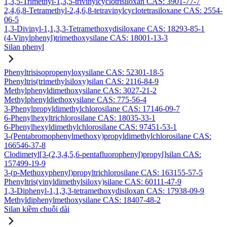
1,3,5-Trimethyl-1,3,5-trivinylcyclotrisiloxan CAS: 3901-77-7
2,4,6,8-Tetramethyl-2,4,6,8-tetravinylcyclotetrasiloxane CAS: 2554-
06-5
1,3-Divinyl-1,1,3,3-Tetramethoxydisiloxane CAS: 18293-85-1
(4-Vinylphenyl)trimethoxysilane CAS: 18001-13-3
Silan phenyl
Phenyltrisisopropenyloxysilane CAS: 52301-18-5
Phenyltris(trimethylsiloxy)silan CAS: 2116-84-9
Methylphenyldimethoxysilane CAS: 3027-21-2
Methylphenyldiethoxysilane CAS: 775-56-4
3-Phenylpropyldimethylchlorosilane CAS: 17146-09-7
6-Phenylhexyltrichlorosilane CAS: 18035-33-1
6-Phenylhexyldimethylchlorosilane CAS: 97451-53-1
3-(Pentabromophenylmethoxy)propyldimethylchlorosilane CAS:
166546-37-8
Clodimetyl[3-(2,3,4,5,6-pentafluorophenyl)propyl]silan CAS:
157499-19-9
3-(p-Methoxyphenyl)propyltrichlorosilane CAS: 163155-57-5
Phenyltris(vinyldimethylsiloxy)silane CAS: 60111-47-9
1,3-Diphenyl-1,1,3,3-tetramethoxydisiloxan CAS: 17938-09-9
Methyldiphenylmethoxysilane CAS: 18407-48-2
Silan kiềm chuỗi dài