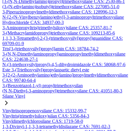
[3-(N,N-Dimethylamino)propyl]trimethoxysilane CAS: 2530-86-1
(3-(N-ethylamino)isobutyl)trimethoxysilane CAS: 227085-51-0
3-Piperazinopropylmethyldimethoxysilane CAS: 128996-12-3
N-[2-(N-Vinylbenzylamino)ethyl]-3-aminopropyltrimethoxysilane
Hydrochloride CAS: 34937-00-3
3-Aminopropyltris(trimethylsiloxy)silane CAS: 25357-81-7
3-(Methacrylamidopropyl)triethoxysilane CAS: 109213-85-6
1,1,3,3-Tetramethyl-2-(3-(trimethoxysilyl)propyl)guanidine CAS:
69709-01-9
Tris[3-(triethoxysilyl)propyl]amin CAS: 18784-74-2
3-(N,N-Dimethylaminopropyl)aminopropylmethyldimethoxysilane
CAS: 224638-27-1
N-(3-triethoxysilylpropyl)-4,5-dihydroimidazole CAS: 58068-97-6
Este 3-(Triethoxysilyl)propylaspartic dietyl este
3-[2-(2-Aminoethylamino)ethylamino]propylmethyldimethoxysilane
CAS: 99740-64-4
3-(Benzotriazol-1-yl) propyltrimethoxysilan
(N,N-Diethyl-3-aminopropyl)trimethoxysilane CAS: 41051-80-3
Silane Vinyl
Vinyltriisopropenoxysilane CAS: 15332-99-7
Vinyltris(trimethylsiloxy)silan CAS: 5356-84-3
Vinyldimethylchlorosilane CAS: 1719-58-0
1,3-Divinyl-1,1,3,3-tetramethyldisilazane CAS: 7691-02-3