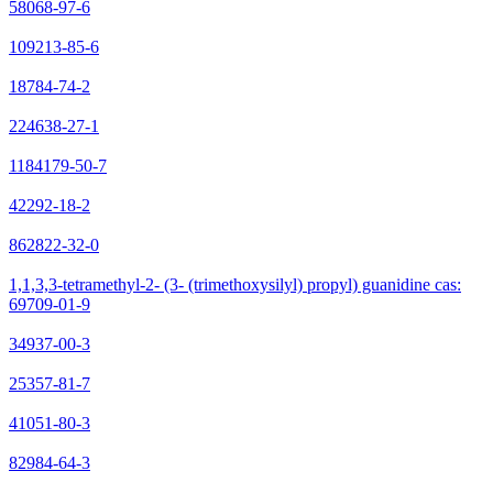
58068-97-6
109213-85-6
18784-74-2
224638-27-1
1184179-50-7
42292-18-2
862822-32-0
1,1,3,3-tetramethyl-2- (3- (trimethoxysilyl) propyl) guanidine cas:
69709-01-9
34937-00-3
25357-81-7
41051-80-3
82984-64-3