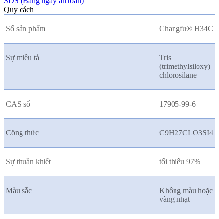
SDS (Bảng ngày an toàn)
Quy cách
Số sản phẩm
Changfu® H34C
Sự miêu tả
Tris
(trimethylsiloxy)
chlorosilane
CAS số
17905-99-6
Công thức
C9H27CLO3SI4
Sự thuần khiết
tối thiểu 97%
Màu sắc
Không màu hoặc
vàng nhạt