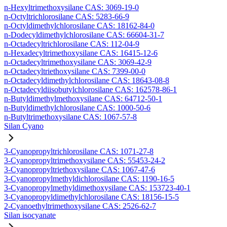
n-Hexyltrimethoxysilane CAS: 3069-19-0
n-Octyltrichlorosilane CAS: 5283-66-9
n-Octyldimethylchlorosilane CAS: 18162-84-0
n-Dodecyldimethylchlorosilane CAS: 66604-31-7
n-Octadecyltrichlorosilane CAS: 112-04-9
n-Hexadecyltrimethoxysilane CAS: 16415-12-6
n-Octadecyltrimethoxysilane CAS: 3069-42-9
n-Octadecyltriethoxysilane CAS: 7399-00-0
n-Octadecyldimethylchlorosilane CAS: 18643-08-8
n-Octadecyldiisobutylchlorosilane CAS: 162578-86-1
n-Butyldimethylmethoxysilane CAS: 64712-50-1
n-Butyldimethylchlorosilane CAS: 1000-50-6
n-Butyltrimethoxysilane CAS: 1067-57-8
Silan Cyano
3-Cyanopropyltrichlorosilane CAS: 1071-27-8
3-Cyanopropyltrimethoxysilane CAS: 55453-24-2
3-Cyanopropyltriethoxysilane CAS: 1067-47-6
3-Cyanopropylmethyldichlorosilane CAS: 1190-16-5
3-Cyanopropylmethyldimethoxysilane CAS: 153723-40-1
3-Cyanopropyldimethylchlorosilane CAS: 18156-15-5
2-Cyanoethyltrimethoxysilane CAS: 2526-62-7
Silan isocyanate