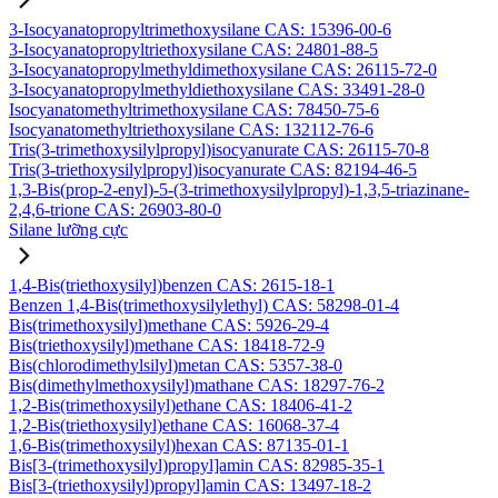
3-Isocyanatopropyltrimethoxysilane CAS: 15396-00-6
3-Isocyanatopropyltriethoxysilane CAS: 24801-88-5
3-Isocyanatopropylmethyldimethoxysilane CAS: 26115-72-0
3-Isocyanatopropylmethyldiethoxysilane CAS: 33491-28-0
Isocyanatomethyltrimethoxysilane CAS: 78450-75-6
Isocyanatomethyltriethoxysilane CAS: 132112-76-6
Tris(3-trimethoxysilylpropyl)isocyanurate CAS: 26115-70-8
Tris(3-triethoxysilylpropyl)isocyanurate CAS: 82194-46-5
1,3-Bis(prop-2-enyl)-5-(3-trimethoxysilylpropyl)-1,3,5-triazinane-
2,4,6-trione CAS: 26903-80-0
Silane lưỡng cực
1,4-Bis(triethoxysilyl)benzen CAS: 2615-18-1
Benzen 1,4-Bis(trimethoxysilylethyl) CAS: 58298-01-4
Bis(trimethoxysilyl)methane CAS: 5926-29-4
Bis(triethoxysilyl)methane CAS: 18418-72-9
Bis(chlorodimethylsilyl)metan CAS: 5357-38-0
Bis(dimethylmethoxysilyl)mathane CAS: 18297-76-2
1,2-Bis(trimethoxysilyl)ethane CAS: 18406-41-2
1,2-Bis(triethoxysilyl)ethane CAS: 16068-37-4
1,6-Bis(trimethoxysilyl)hexan CAS: 87135-01-1
Bis[3-(trimethoxysilyl)propyl]amin CAS: 82985-35-1
Bis[3-(triethoxysilyl)propyl]amin CAS: 13497-18-2