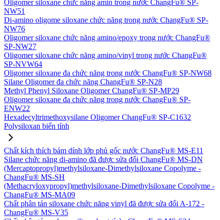
Oligomer siloxane chức năng amin trong nước ChangFu® SP-
NW51
Di-amino oligome siloxane chức năng trong nước ChangFu® SP-
NW76
Oligomer siloxane chức năng amino/epoxy trong nước ChangFu®
SP-NW27
Oligomer siloxane chức năng amino/vinyl trong nước ChangFu®
SP-NVW64
Oligomer siloxane đa chức năng trong nước ChangFu® SP-NW68
Silane Oligomer đa chức năng ChangFu® SP-N28
Methyl Phenyl Siloxane Oligomer ChangFu® SP-MP29
Oligomer siloxane đa chức năng trong nước ChangFu® SP-
ENW22
Hexadecyltrimethoxysilane Oligomer ChangFu® SP-C1632
Polysiloxan biến tính
Chất kích thích bám dính lớp phủ gốc nước ChangFu® MS-E11
Silane chức năng di-amino đã được sửa đổi ChangFu® MS-DN
(Mercaptopropyl)methylsiloxane-Dimethylsiloxane Copolyme -
ChangFu® MS-SH
(Methacryloxypropyl)methylsiloxane-Dimethylsiloxane Copolyme -
ChangFu® MS-MA09
Chất phân tán siloxane chức năng vinyl đã được sửa đổi A-172 -
ChangFu® MS-V35