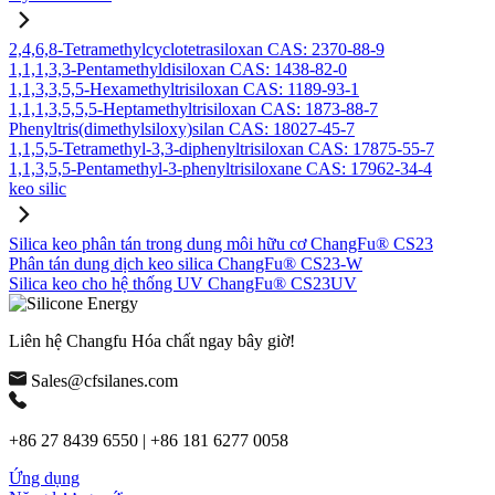
2,4,6,8-Tetramethylcyclotetrasiloxan CAS: 2370-88-9
1,1,1,3,3-Pentamethyldisiloxan CAS: 1438-82-0
1,1,3,3,5,5-Hexamethyltrisiloxan CAS: 1189-93-1
1,1,1,3,5,5,5-Heptamethyltrisiloxan CAS: 1873-88-7
Phenyltris(dimethylsiloxy)silan CAS: 18027-45-7
1,1,5,5-Tetramethyl-3,3-diphenyltrisiloxan CAS: 17875-55-7
1,1,3,5,5-Pentamethyl-3-phenyltrisiloxane CAS: 17962-34-4
keo silic
Silica keo phân tán trong dung môi hữu cơ ChangFu® CS23
Phân tán dung dịch keo silica ChangFu® CS23-W
Silica keo cho hệ thống UV ChangFu® CS23UV
Liên hệ Changfu Hóa chất ngay bây giờ!
Sales@cfsilanes.com
+86 27 8439 6550 | +86 181 6277 0058
Ứng dụng