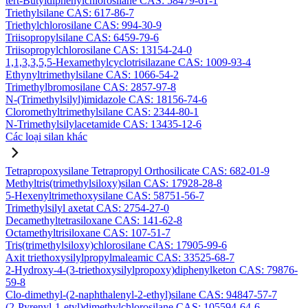
tert-Butyldiphenylchlorosilane CAS: 58479-61-1
Triethylsilane CAS: 617-86-7
Triethylchlorosilane CAS: 994-30-9
Triisopropylsilane CAS: 6459-79-6
Triisopropylchlorosilane CAS: 13154-24-0
1,1,3,3,5,5-Hexamethylcyclotrisilazane CAS: 1009-93-4
Ethynyltrimethylsilane CAS: 1066-54-2
Trimethylbromosilane CAS: 2857-97-8
N-(Trimethylsilyl)imidazole CAS: 18156-74-6
Cloromethyltrimethylsilane CAS: 2344-80-1
N-Trimethylsilylacetamide CAS: 13435-12-6
Các loại silan khác
Tetrapropoxysilane Tetrapropyl Orthosilicate CAS: 682-01-9
Methyltris(trimethylsiloxy)silan CAS: 17928-28-8
5-Hexenyltrimethoxysilane CAS: 58751-56-7
Trimethylsilyl axetat CAS: 2754-27-0
Decamethyltetrasiloxane CAS: 141-62-8
Octamethyltrisiloxane CAS: 107-51-7
Tris(trimethylsiloxy)chlorosilane CAS: 17905-99-6
Axit triethoxysilylpropylmaleamic CAS: 33525-68-7
2-Hydroxy-4-(3-triethoxysilylpropoxy)diphenylketon CAS: 79876-
59-8
Clo-dimethyl-(2-naphthalenyl-2-ethyl)silane CAS: 94847-57-7
(2-Pyrenyl-1-etyl)dimethylchlorosilane CAS: 105594-64-6