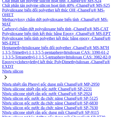
Chất phân tán polyme silicon hoạt tính -ChangFu® MS-S24
Chất phân tán polyme silicon hoạt tính 40% -ChangFu® MS-S25
Polysiloxane biến đổi polyether kết thúc OH -ChangFu® MS-
OHET
Methacryloxy chấm dứt polysiloxane biến tính -ChangFu® MS-
MAT
Carboxyl chấm dứt polysiloxane biến tính -ChangFu® MS-CAT
Polysiloxane biến tính kết thúc bằng Epoxy -ChangFu® MS-EPT
Polysiloxane biến tính polyether kết thúc bằng epoxy -ChangFu®
MS-EPET
Heptamethyltrisiloxane biến đổi polyether -ChangFu® MS-M7H
1,3,5-Trimethyl-1,1,3,5,5-pentaphenyltrisiloxan CAS: 3390-61-2
1,3,3,5-Tetramethyl-1,1,5,5-tetraphenyltrisiloxan CAS: 3982-82-9
Epoxycyclohexylethyl kết thúc PolyDimethylsiloxan -ChangFu®
EXDT
Nhựa silicon
Nhựa nhiệt rắn Phenyl gốc dung môi ChangFu® MP-2950
Nhựa silicone nhiệt rắn gốc nước ChangFu® SP-2231
Nhựa silicone nhiệt rắn gốc nước ChangFu® SP-2924
Nhựa silicon gốc nước đa chức năng ChangFu® SP-5125
Nhựa silicon gốc nước đa chức năng ChangFu® SP-6830
Nhựa silicon gốc nước đa chức năng ChangFu® SP-7630
Nhựa silicone nhiệt rắn gốc dung môi ChangFu® SP-9115