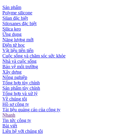
Sản phẩm
Polyme silicone
Silan đặc biệt
Siloxanes đặc biệt
Silica keo
Ứng dụng
Năng lượng mới
Điện tử học
Vật liệu tiên tiến
Cuộc sống và chăm sóc sức khỏe
Nhà và cuộc sống
Bảo vệ môi trường
Xây dựng
Nông nghiệp
Tổng hợp tùy chỉnh
Sản phẩm tùy chỉnh
Tổng hợp và xử lý
Về chúng tôi
Hồ sơ công ty
Tài liệu quảng cáo của công ty
Nhanh
Tin tức công ty
Bài viết
Liên hệ với chúng tôi