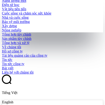
Năng lượng mới
Điện tử học
Vật liệu tiên tiến
Cuộc sống và chăm sóc sức khỏe
Nhà và cuộc sống
Bảo vệ môi trường
Xây dựng
Nông nghiệp
Tổng hợp tùy chỉnh
Sản phẩm tùy chỉnh
Tổng hợp và xử lý
Về chúng tôi
Hồ sơ công ty
Tài liệu quảng cáo của công ty
Tin tức
Tin tức công ty
Bài viết
Liên hệ với chúng tôi
Tiếng Việt
English