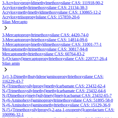
3-Acryloxypropyldimethylmethoxysilane CAS: 111918-90-2
Acryloxymethyltrimethoxysilane CAS: 21134-38-3
Acryloxymethylmethyldimethoxysilane CAS: 130865-12-2
Acryloxytriisopropylsilane CAS: 157859-20-6
Silan Mercapto
3-Mercaptopropyltrimethoxysilane CAS: 4420-74-0
3-Mercaptopropyltriethoxysilane CAS: 14814-09-6
3-Mercaptopropylmethyldimethoxysilane CAS: 31001-77-1
Mercaptomethyltrimethoxysilane CAS: 30817-94-8
Mercaptomethyltriethoxysilane CAS: 60764-83-2
S-(Octanoyl)mercaptopropyltriethoxysilane CAS: 220727-26-4
Silan amin
3-(1,3-Dimethylbutylidene)aminopropyltriethoxysilane CAS:
116229-43-7
N-(Trimethoxysilylpropyl)methylcarbamate CAS: 23432-62-4
N-(Trimethoxysilylmethyl)methylcarbamate CAS: 23432-64-6
N-[Dimethoxy(metyl)silylmetyl]metylcacbamat CAS: 23432-65-7
N-(6-Aminohexyl)aminopropyltrimethoxysilane CAS: 51895-58-0
N-(6-Aminohexyl)aminomethyltriethoxysilane CAS: 15129-36-9
N-[5-(Trimethoxysilylpropyl)-2-aza-1-oxopentyl]caprolactam CAS:
106996-32-1