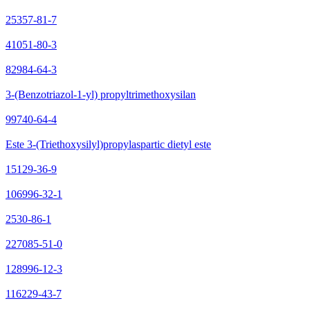
25357-81-7
41051-80-3
82984-64-3
3-(Benzotriazol-1-yl) propyltrimethoxysilan
99740-64-4
Este 3-(Triethoxysilyl)propylaspartic dietyl este
15129-36-9
106996-32-1
2530-86-1
227085-51-0
128996-12-3
116229-43-7