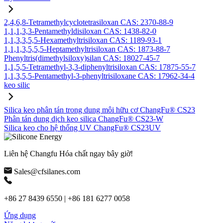
2,4,6,8-Tetramethylcyclotetrasiloxan CAS: 2370-88-9
1,1,1,3,3-Pentamethyldisiloxan CAS: 1438-82-0
1,1,3,3,5,5-Hexamethyltrisiloxan CAS: 1189-93-1
1,1,1,3,5,5,5-Heptamethyltrisiloxan CAS: 1873-88-7
Phenyltris(dimethylsiloxy)silan CAS: 18027-45-7
1,1,5,5-Tetramethyl-3,3-diphenyltrisiloxan CAS: 17875-55-7
1,1,3,5,5-Pentamethyl-3-phenyltrisiloxane CAS: 17962-34-4
keo silic
Silica keo phân tán trong dung môi hữu cơ ChangFu® CS23
Phân tán dung dịch keo silica ChangFu® CS23-W
Silica keo cho hệ thống UV ChangFu® CS23UV
Liên hệ Changfu Hóa chất ngay bây giờ!
Sales@cfsilanes.com
+86 27 8439 6550 | +86 181 6277 0058
Ứng dụng