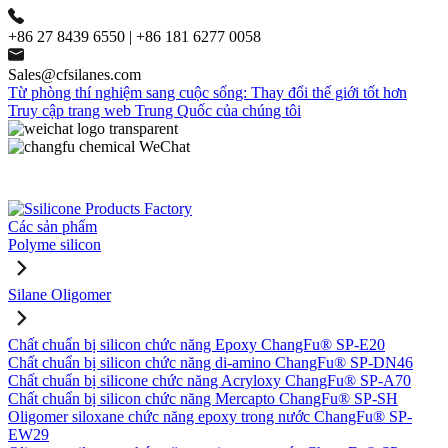
+86 27 8439 6550 | +86 181 6277 0058
Sales@cfsilanes.com
Từ phòng thí nghiệm sang cuộc sống: Thay đổi thế giới tốt hơn
Truy cập trang web Trung Quốc của chúng tôi
Các sản phẩm
Polyme silicon
Silane Oligomer
Chất chuẩn bị silicon chức năng Epoxy ChangFu® SP-E20
Chất chuẩn bị silicon chức năng di-amino ChangFu® SP-DN46
Chất chuẩn bị silicone chức năng Acryloxy ChangFu® SP-A70
Chất chuẩn bị silicon chức năng Mercapto ChangFu® SP-SH
Oligomer siloxane chức năng epoxy trong nước ChangFu® SP-
EW29