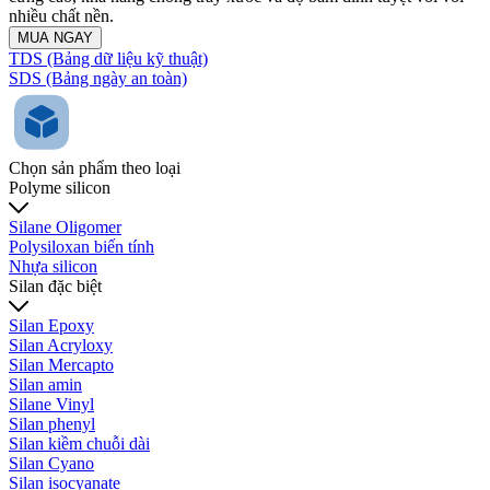
nhiều chất nền.
MUA NGAY
TDS (Bảng dữ liệu kỹ thuật)
SDS (Bảng ngày an toàn)
Chọn sản phẩm theo loại
Polyme silicon
Silane Oligomer
Polysiloxan biến tính
Nhựa silicon
Silan đặc biệt
Silan Epoxy
Silan Acryloxy
Silan Mercapto
Silan amin
Silane Vinyl
Silan phenyl
Silan kiềm chuỗi dài
Silan Cyano
Silan isocyanate