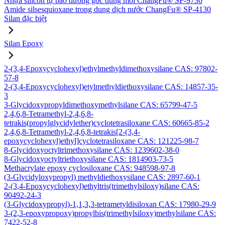
Nhựa silicon tự bảo dưỡng gốc dung môi ChangFu® SP-9730
Amide silsesquioxane trong dung dịch nước ChangFu® SP-4130
Silan đặc biệt
Silan Epoxy
2-(3,4-Epoxycyclohexyl)ethylmethyldimethoxysilane CAS: 97802-
57-8
2-(3,4-Epoxycyclohexyl)etylmethyldiethoxysilane CAS: 14857-35-
3
3-Glycidoxypropyldimethoxymethylsilane CAS: 65799-47-5
2,4,6,8-Tetramethyl-2,4,6,8-
tetrakis(propylglycidylether)cyclotetrasiloxane CAS: 60665-85-2
2,4,6,8-Tetramethyl-2,4,6,8-tetrakis[2-(3,4-
epoxycyclohexyl)ethyl]cyclotetrasiloxane CAS: 121225-98-7
8-Glycidoxyoctyltrimethoxysilane CAS: 1239602-38-0
8-Glycidoxyoctyltriethoxysilane CAS: 1814903-73-5
Methacrylate epoxy cyclosiloxane CAS: 948598-97-8
(3-Glycidyloxypropyl) methyldiethoxysilane CAS: 2897-60-1
2-(3,4-Epoxycyclohexyl)ethyltris(trimethylsiloxy)silane CAS:
90492-24-3
(3-Glycidoxypropyl)-1,1,3,3-tetrametyldisiloxan CAS: 17980-29-9
3-(2,3-epoxypropoxy)propylbis(trimethylsiloxy)methylsilane CAS:
7422-52-8