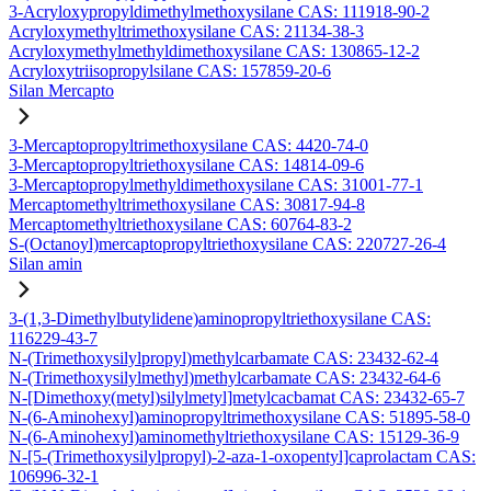
3-Acryloxypropyldimethylmethoxysilane CAS: 111918-90-2
Acryloxymethyltrimethoxysilane CAS: 21134-38-3
Acryloxymethylmethyldimethoxysilane CAS: 130865-12-2
Acryloxytriisopropylsilane CAS: 157859-20-6
Silan Mercapto
3-Mercaptopropyltrimethoxysilane CAS: 4420-74-0
3-Mercaptopropyltriethoxysilane CAS: 14814-09-6
3-Mercaptopropylmethyldimethoxysilane CAS: 31001-77-1
Mercaptomethyltrimethoxysilane CAS: 30817-94-8
Mercaptomethyltriethoxysilane CAS: 60764-83-2
S-(Octanoyl)mercaptopropyltriethoxysilane CAS: 220727-26-4
Silan amin
3-(1,3-Dimethylbutylidene)aminopropyltriethoxysilane CAS:
116229-43-7
N-(Trimethoxysilylpropyl)methylcarbamate CAS: 23432-62-4
N-(Trimethoxysilylmethyl)methylcarbamate CAS: 23432-64-6
N-[Dimethoxy(metyl)silylmetyl]metylcacbamat CAS: 23432-65-7
N-(6-Aminohexyl)aminopropyltrimethoxysilane CAS: 51895-58-0
N-(6-Aminohexyl)aminomethyltriethoxysilane CAS: 15129-36-9
N-[5-(Trimethoxysilylpropyl)-2-aza-1-oxopentyl]caprolactam CAS:
106996-32-1