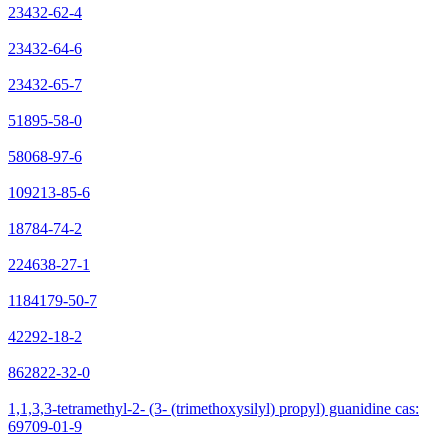
23432-62-4
23432-64-6
23432-65-7
51895-58-0
58068-97-6
109213-85-6
18784-74-2
224638-27-1
1184179-50-7
42292-18-2
862822-32-0
1,1,3,3-tetramethyl-2- (3- (trimethoxysilyl) propyl) guanidine cas:
69709-01-9