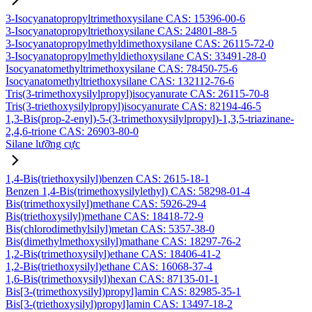
3-Isocyanatopropyltrimethoxysilane CAS: 15396-00-6
3-Isocyanatopropyltriethoxysilane CAS: 24801-88-5
3-Isocyanatopropylmethyldimethoxysilane CAS: 26115-72-0
3-Isocyanatopropylmethyldiethoxysilane CAS: 33491-28-0
Isocyanatomethyltrimethoxysilane CAS: 78450-75-6
Isocyanatomethyltriethoxysilane CAS: 132112-76-6
Tris(3-trimethoxysilylpropyl)isocyanurate CAS: 26115-70-8
Tris(3-triethoxysilylpropyl)isocyanurate CAS: 82194-46-5
1,3-Bis(prop-2-enyl)-5-(3-trimethoxysilylpropyl)-1,3,5-triazinane-
2,4,6-trione CAS: 26903-80-0
Silane lưỡng cực
1,4-Bis(triethoxysilyl)benzen CAS: 2615-18-1
Benzen 1,4-Bis(trimethoxysilylethyl) CAS: 58298-01-4
Bis(trimethoxysilyl)methane CAS: 5926-29-4
Bis(triethoxysilyl)methane CAS: 18418-72-9
Bis(chlorodimethylsilyl)metan CAS: 5357-38-0
Bis(dimethylmethoxysilyl)mathane CAS: 18297-76-2
1,2-Bis(trimethoxysilyl)ethane CAS: 18406-41-2
1,2-Bis(triethoxysilyl)ethane CAS: 16068-37-4
1,6-Bis(trimethoxysilyl)hexan CAS: 87135-01-1
Bis[3-(trimethoxysilyl)propyl]amin CAS: 82985-35-1
Bis[3-(triethoxysilyl)propyl]amin CAS: 13497-18-2