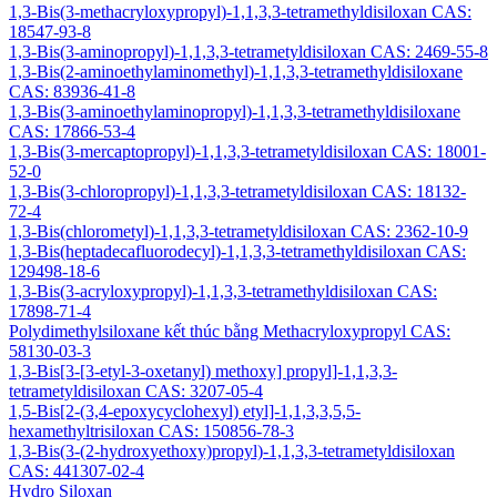
1,3-Bis(3-methacryloxypropyl)-1,1,3,3-tetramethyldisiloxan CAS:
18547-93-8
1,3-Bis(3-aminopropyl)-1,1,3,3-tetrametyldisiloxan CAS: 2469-55-8
1,3-Bis(2-aminoethylaminomethyl)-1,1,3,3-tetramethyldisiloxane
CAS: 83936-41-8
1,3-Bis(3-aminoethylaminopropyl)-1,1,3,3-tetramethyldisiloxane
CAS: 17866-53-4
1,3-Bis(3-mercaptopropyl)-1,1,3,3-tetrametyldisiloxan CAS: 18001-
52-0
1,3-Bis(3-chloropropyl)-1,1,3,3-tetrametyldisiloxan CAS: 18132-
72-4
1,3-Bis(chlorometyl)-1,1,3,3-tetrametyldisiloxan CAS: 2362-10-9
1,3-Bis(heptadecafluorodecyl)-1,1,3,3-tetramethyldisiloxan CAS:
129498-18-6
1,3-Bis(3-acryloxypropyl)-1,1,3,3-tetramethyldisiloxan CAS:
17898-71-4
Polydimethylsiloxane kết thúc bằng Methacryloxypropyl CAS:
58130-03-3
1,3-Bis[3-[3-etyl-3-oxetanyl) methoxy] propyl]-1,1,3,3-
tetrametyldisiloxan CAS: 3207-05-4
1,5-Bis[2-(3,4-epoxycyclohexyl) etyl]-1,1,3,3,5,5-
hexamethyltrisiloxan CAS: 150856-78-3
1,3-Bis(3-(2-hydroxyethoxy)propyl)-1,1,3,3-tetrametyldisiloxan
CAS: 441307-02-4
Hydro Siloxan