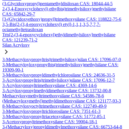
(3-Glycidoxypropyl)pentamethyldisiloxan CAS: 18044-44-5
2-(3,4-Epoxycyclohexyl) ethylbis(trimethylsiloxy)methylsilane
CAS: 65842-29-7
[3-(Glycidoxyethoxy)propyl]trimethoxysilane CAS: 118822-75-6
3,5-Bis[2-(3,4-epoxycyclohexyl) etyl]-1,1,1,3,5,7,7,7-
octamethyltetrasiloxan
Tris[2-(3,4-epoxycyclohexyl)ethyldimethylsiloxy]methylsilane
CAS: 121239-71-2
Silan Acryloxy
3-Methacryloxypropyltris(trimethylsiloxy)silan CAS: 17096-07-0
3-Methacryloyloxypropylbis(trimethylsiloxy)methylsilane CAS:
19309-90-1
3-Methacryloxypropyldimethylchlorosilane CAS: 24636-31-5
3-Acryloxypropyltris(trimethylsiloxy)silane CAS: 17096-12-7
3-Acryloxypropyltrimethoxysilane CAS: 4369-14-6
3-Acryloxypropylmethyldimethoxysilane CAS: 13732-00-8
Methacryloxymethyltrimethoxysilane CAS: 54586-78-6
(Methacryloxymethyl)methyldimethoxysilane CAS: 121177-93-3
8-Methacryloxyoctyltrimethoxysilane CAS: 122749-49-9
3-Methacryloxypropyltrichlorosilane CAS: 7351-61-3
3-Methacryloxypropyltriacetoxysilane CAS: 51772-85-1
3-Acetoxypropyltrimethoxysilane CAS: 59004-18-1
3-(Methacryloxy)propyldimethylmethoxysilane CAS: 66753-64-8