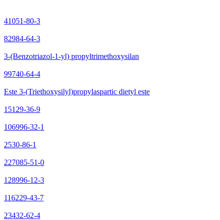
41051-80-3
82984-64-3
3-(Benzotriazol-1-yl) propyltrimethoxysilan
99740-64-4
Este 3-(Triethoxysilyl)propylaspartic dietyl este
15129-36-9
106996-32-1
2530-86-1
227085-51-0
128996-12-3
116229-43-7
23432-62-4