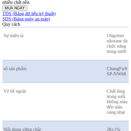
nhiều chất nền.
MUA NGAY
TDS (Bảng dữ liệu kỹ thuật)
SDS (Bảng ngày an toàn)
Quy cách
Sự miêu tả
Oligomer
siloxane đa
chức năng
trong nước
số sản phẩm
ChangFu®
SP-NW68
Vẻ bề ngoài
Chất lỏng
trong suốt
không màu
đến màu
vàng nhạt
Nội dung vững chắc
28±1%