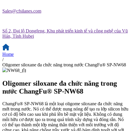
Sales@cfsilanes.com
Số 2, Đại lộ Dongfeng, Khu phát triển kinh tế và công nghệ của Vũ
Hán, Tỉnh Hubei
Home
/
Oligomer siloxane đa chức năng trong nước ChangFu® SP-NW68
Oligomer siloxane đa chức năng trong
nước ChangFu® SP-NW68
ChangFu® SP-NW68 là một loại oligome siloxane đa chức năng
mới trong nước. Nó có thể được nung nóng để tạo ra lớp silicon hữu
cơ có độ bền cao sau khi phủ lên bề mặt vật liệu. Không có dung
môi hữu cơ được tạo ra trong quá trình xây dựng và đóng rắn. Nó
có thể tạo thành một lớp màng thân thiện với môi trường với độ
cứng cao, khả năng chống trầy xước và độ bám dính tuyệt vời với