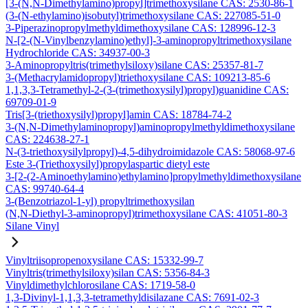
[3-(N,N-Dimethylamino)propyl]trimethoxysilane CAS: 2530-86-1
(3-(N-ethylamino)isobutyl)trimethoxysilane CAS: 227085-51-0
3-Piperazinopropylmethyldimethoxysilane CAS: 128996-12-3
N-[2-(N-Vinylbenzylamino)ethyl]-3-aminopropyltrimethoxysilane
Hydrochloride CAS: 34937-00-3
3-Aminopropyltris(trimethylsiloxy)silane CAS: 25357-81-7
3-(Methacrylamidopropyl)triethoxysilane CAS: 109213-85-6
1,1,3,3-Tetramethyl-2-(3-(trimethoxysilyl)propyl)guanidine CAS:
69709-01-9
Tris[3-(triethoxysilyl)propyl]amin CAS: 18784-74-2
3-(N,N-Dimethylaminopropyl)aminopropylmethyldimethoxysilane
CAS: 224638-27-1
N-(3-triethoxysilylpropyl)-4,5-dihydroimidazole CAS: 58068-97-6
Este 3-(Triethoxysilyl)propylaspartic dietyl este
3-[2-(2-Aminoethylamino)ethylamino]propylmethyldimethoxysilane
CAS: 99740-64-4
3-(Benzotriazol-1-yl) propyltrimethoxysilan
(N,N-Diethyl-3-aminopropyl)trimethoxysilane CAS: 41051-80-3
Silane Vinyl
Vinyltriisopropenoxysilane CAS: 15332-99-7
Vinyltris(trimethylsiloxy)silan CAS: 5356-84-3
Vinyldimethylchlorosilane CAS: 1719-58-0
1,3-Divinyl-1,1,3,3-tetramethyldisilazane CAS: 7691-02-3