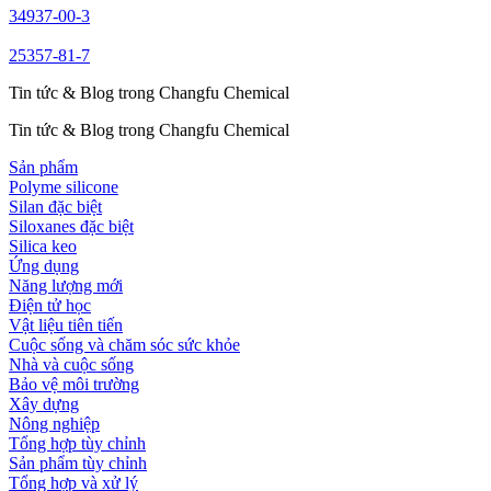
34937-00-3
25357-81-7
Tin tức & Blog trong Changfu Chemical
Tin tức & Blog trong Changfu Chemical
Sản phẩm
Polyme silicone
Silan đặc biệt
Siloxanes đặc biệt
Silica keo
Ứng dụng
Năng lượng mới
Điện tử học
Vật liệu tiên tiến
Cuộc sống và chăm sóc sức khỏe
Nhà và cuộc sống
Bảo vệ môi trường
Xây dựng
Nông nghiệp
Tổng hợp tùy chỉnh
Sản phẩm tùy chỉnh
Tổng hợp và xử lý