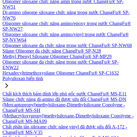
Oligomer siloxane chức năng amin trong nước ChangFu® SP-
NW51
Di-amino oligome siloxane chức năng trong nước ChangFu® SP-
NW76
Oligomer siloxane chức năng amino/epoxy trong nước ChangFu®
SP-NW27
Oligomer siloxane chức năng amino/vinyl trong nước ChangFu®
SP-NVW64
Oligomer siloxane đa chức năng trong nước ChangFu® SP-NW68
Silane Oligomer đa chức năng ChangFu® SP-N28
Methyl Phenyl Siloxane Oligomer ChangFu® SP-MP29
Oligomer siloxane đa chức năng trong nước ChangFu® SP-
ENW22
Hexadecyltrimethoxysilane Oligomer ChangFu® SP-C1632
Polysiloxan biến tính
Chất kích thích bám dính lớp phủ gốc nước ChangFu® MS-E11
Silane chức năng di-amino đã được sửa đổi ChangFu® MS-DN
(Mercaptopropyl)methylsiloxane-Dimethylsiloxane Copolyme -
ChangFu® MS-SH
(Methacryloxypropyl)methylsiloxane-Dimethylsiloxane Copolyme -
ChangFu® MS-MA09
Chất phân tán siloxane chức năng vinyl đã được sửa đổi A-172 -
ChangFu® MS-V35