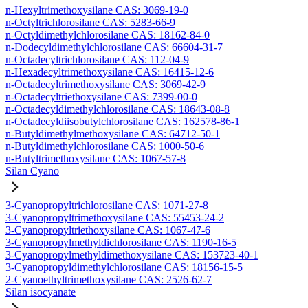
n-Hexyltrimethoxysilane CAS: 3069-19-0
n-Octyltrichlorosilane CAS: 5283-66-9
n-Octyldimethylchlorosilane CAS: 18162-84-0
n-Dodecyldimethylchlorosilane CAS: 66604-31-7
n-Octadecyltrichlorosilane CAS: 112-04-9
n-Hexadecyltrimethoxysilane CAS: 16415-12-6
n-Octadecyltrimethoxysilane CAS: 3069-42-9
n-Octadecyltriethoxysilane CAS: 7399-00-0
n-Octadecyldimethylchlorosilane CAS: 18643-08-8
n-Octadecyldiisobutylchlorosilane CAS: 162578-86-1
n-Butyldimethylmethoxysilane CAS: 64712-50-1
n-Butyldimethylchlorosilane CAS: 1000-50-6
n-Butyltrimethoxysilane CAS: 1067-57-8
Silan Cyano
3-Cyanopropyltrichlorosilane CAS: 1071-27-8
3-Cyanopropyltrimethoxysilane CAS: 55453-24-2
3-Cyanopropyltriethoxysilane CAS: 1067-47-6
3-Cyanopropylmethyldichlorosilane CAS: 1190-16-5
3-Cyanopropylmethyldimethoxysilane CAS: 153723-40-1
3-Cyanopropyldimethylchlorosilane CAS: 18156-15-5
2-Cyanoethyltrimethoxysilane CAS: 2526-62-7
Silan isocyanate