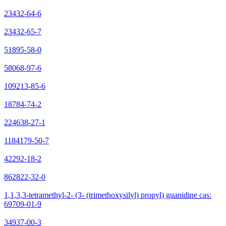
23432-64-6
23432-65-7
51895-58-0
58068-97-6
109213-85-6
18784-74-2
224638-27-1
1184179-50-7
42292-18-2
862822-32-0
1,1,3,3-tetramethyl-2- (3- (trimethoxysilyl) propyl) guanidine cas:
69709-01-9
34937-00-3