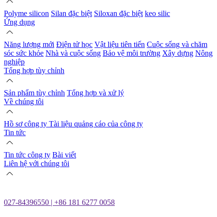
Polyme silicon
Silan đặc biệt
Siloxan đặc biệt
keo silic
Ứng dụng
Năng lượng mới
Điện tử học
Vật liệu tiên tiến
Cuộc sống và chăm
sóc sức khỏe
Nhà và cuộc sống
Bảo vệ môi trường
Xây dựng
Nông
nghiệp
Tổng hợp tùy chỉnh
Sản phẩm tùy chỉnh
Tổng hợp và xử lý
Về chúng tôi
Hồ sơ công ty
Tài liệu quảng cáo của công ty
Tin tức
Tin tức công ty
Bài viết
Liên hệ với chúng tôi
027-84396550 | +86 181 6277 0058