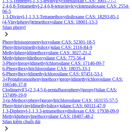
1,3,5-Trimethyl-1,3,5-trivinylcyclotrisiloxan CAS: 3901-77-7
2,4,6,8-Tetramethyl-2,4,6,8-tetravinylcyclotetrasiloxane CAS: 2554-
06-5
1,3-Divinyl-1,1,3,3-Tetramethoxydisiloxane CAS: 18293-85-1
(4-Vinylphenyl)trimethoxysilane CAS: 18001-13-3
Silan phenyl
Phenyltrisisopropenyloxysilane CAS: 52301-18-5
Phenyltris(trimethylsiloxy)silan CAS: 2116-84-9
Methylphenyldimethoxysilane CAS: 3027-21-2
Methylphenyldiethoxysilane CAS: 775-56-4
3-Phenylpropyldimethylchlorosilane CAS: 17146-09-7
6-Phenylhexyltrichlorosilane CAS: 18035-33-1
6-Phenylhexyldimethylchlorosilane CAS: 97451-53-1
3-(Pentabromophenylmethoxy)propyldimethylchlorosilane CAS:
166546-37-8
Clodimetyl[3-(2,3,4,5,6-pentafluorophenyl)propyl]silan CAS:
157499-19-9
3-(p-Methoxyphenyl)propyltrichlorosilane CAS: 163155-57-5
Phenyltris(vinyldimethylsiloxy)silane CAS: 60111-47-9
1,3-Diphenyl-1,1,3,3-tetramethoxydisiloxan CAS: 17938-09-9
Methyldiphenylmethoxysilane CAS: 18407-48-2
Silan kiềm chuỗi dài