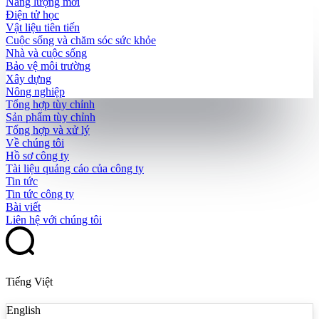
Năng lượng mới
Điện tử học
Vật liệu tiên tiến
Cuộc sống và chăm sóc sức khỏe
Nhà và cuộc sống
Bảo vệ môi trường
Xây dựng
Nông nghiệp
Tổng hợp tùy chỉnh
Sản phẩm tùy chỉnh
Tổng hợp và xử lý
Về chúng tôi
Hồ sơ công ty
Tài liệu quảng cáo của công ty
Tin tức
Tin tức công ty
Bài viết
Liên hệ với chúng tôi
Tiếng Việt
English