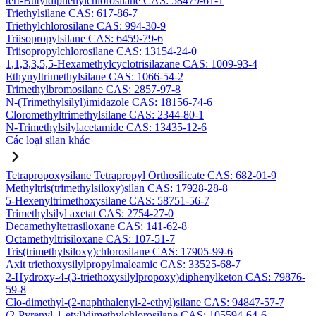
tert-Butyldiphenylchlorosilane CAS: 58479-61-1
Triethylsilane CAS: 617-86-7
Triethylchlorosilane CAS: 994-30-9
Triisopropylsilane CAS: 6459-79-6
Triisopropylchlorosilane CAS: 13154-24-0
1,1,3,3,5,5-Hexamethylcyclotrisilazane CAS: 1009-93-4
Ethynyltrimethylsilane CAS: 1066-54-2
Trimethylbromosilane CAS: 2857-97-8
N-(Trimethylsilyl)imidazole CAS: 18156-74-6
Cloromethyltrimethylsilane CAS: 2344-80-1
N-Trimethylsilylacetamide CAS: 13435-12-6
Các loại silan khác
Tetrapropoxysilane Tetrapropyl Orthosilicate CAS: 682-01-9
Methyltris(trimethylsiloxy)silan CAS: 17928-28-8
5-Hexenyltrimethoxysilane CAS: 58751-56-7
Trimethylsilyl axetat CAS: 2754-27-0
Decamethyltetrasiloxane CAS: 141-62-8
Octamethyltrisiloxane CAS: 107-51-7
Tris(trimethylsiloxy)chlorosilane CAS: 17905-99-6
Axit triethoxysilylpropylmaleamic CAS: 33525-68-7
2-Hydroxy-4-(3-triethoxysilylpropoxy)diphenylketon CAS: 79876-
59-8
Clo-dimethyl-(2-naphthalenyl-2-ethyl)silane CAS: 94847-57-7
(2-Pyrenyl-1-etyl)dimethylchlorosilane CAS: 105594-64-6