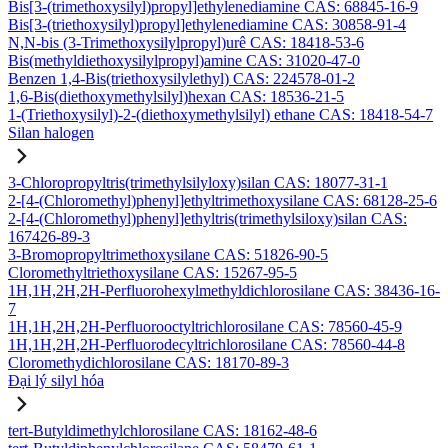
Bis[3-(trimethoxysilyl)propyl]ethylenediamine CAS: 68845-16-9
Bis[3-(triethoxysilyl)propyl]ethylenediamine CAS: 30858-91-4
N,N-bis (3-Trimethoxysilylpropyl)urê CAS: 18418-53-6
Bis(methyldiethoxysilylpropyl)amine CAS: 31020-47-0
Benzen 1,4-Bis(triethoxysilylethyl) CAS: 224578-01-2
1,6-Bis(diethoxymethylsilyl)hexan CAS: 18536-21-5
1-(Triethoxysilyl)-2-(diethoxymethylsilyl) ethane CAS: 18418-54-7
Silan halogen
3-Chloropropyltris(trimethylsilyloxy)silan CAS: 18077-31-1
2-[4-(Chloromethyl)phenyl]ethyltrimethoxysilane CAS: 68128-25-6
2-[4-(Chloromethyl)phenyl]ethyltris(trimethylsiloxy)silan CAS:
167426-89-3
3-Bromopropyltrimethoxysilane CAS: 51826-90-5
Cloromethyltriethoxysilane CAS: 15267-95-5
1H,1H,2H,2H-Perfluorohexylmethyldichlorosilane CAS: 38436-16-
7
1H,1H,2H,2H-Perfluorooctyltrichlorosilane CAS: 78560-45-9
1H,1H,2H,2H-Perfluorodecyltrichlorosilane CAS: 78560-44-8
Cloromethydichlorosilane CAS: 18170-89-3
Đại lý silyl hóa
tert-Butyldimethylchlorosilane CAS: 18162-48-6