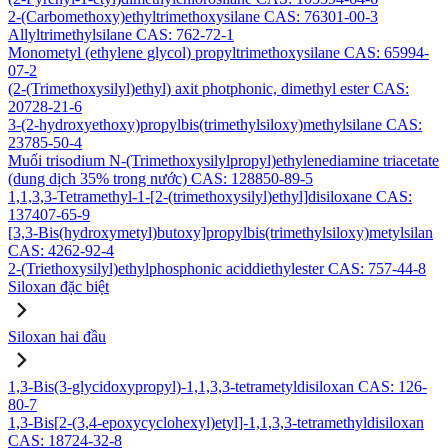
2-(Carbomethoxy)ethyltrimethoxysilane CAS: 76301-00-3
Allyltrimethylsilane CAS: 762-72-1
Monometyl (ethylene glycol) propyltrimethoxysilane CAS: 65994-
07-2
(2-(Trimethoxysilyl)ethyl) axit photphonic, dimethyl ester CAS:
20728-21-6
3-(2-hydroxyethoxy)propylbis(trimethylsiloxy)methylsilane CAS:
23785-50-4
Muối trisodium N-(Trimethoxysilylpropyl)ethylenediamine triacetate
(dung dịch 35% trong nước) CAS: 128850-89-5
1,1,3,3-Tetramethyl-1-[2-(trimethoxysilyl)ethyl]disiloxane CAS:
137407-65-9
[3,3-Bis(hydroxymetyl)butoxy]propylbis(trimethylsiloxy)metylsilan
CAS: 4262-92-4
2-(Triethoxysilyl)ethylphosphonic aciddiethylester CAS: 757-44-8
Siloxan đặc biệt
Siloxan hai đầu
1,3-Bis(3-glycidoxypropyl)-1,1,3,3-tetrametyldisiloxan CAS: 126-
80-7
1,3-Bis[2-(3,4-epoxycyclohexyl)etyl]-1,1,3,3-tetramethyldisiloxan
CAS: 18724-32-8