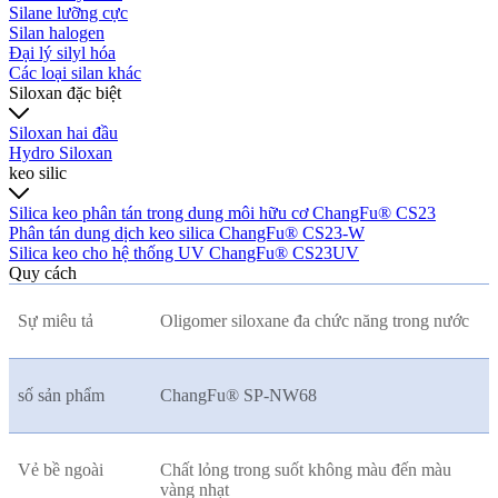
Silane lưỡng cực
Silan halogen
Đại lý silyl hóa
Các loại silan khác
Siloxan đặc biệt
Siloxan hai đầu
Hydro Siloxan
keo silic
Silica keo phân tán trong dung môi hữu cơ ChangFu® CS23
Phân tán dung dịch keo silica ChangFu® CS23-W
Silica keo cho hệ thống UV ChangFu® CS23UV
Quy cách
Sự miêu tả
Oligomer siloxane đa chức năng trong nước
số sản phẩm
ChangFu® SP-NW68
Vẻ bề ngoài
Chất lỏng trong suốt không màu đến màu
vàng nhạt