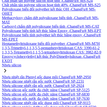
Chất phân tán polyme silicon hoạt tính -ChangFu® MS-S24
Chất phân tán polyme silicon hoạt tính 40% -ChangFu® MS-S25
Polysiloxane biến đổi polyether kết thúc OH -ChangFu® MS-
OHET
Methacryloxy chấm dứt polysiloxane biến tính -ChangFu® MS-
MAT
Carboxyl chấm dứt polysiloxane biến tính -ChangFu® MS-CAT
Polysiloxane biến tính kết thúc bằng Epoxy -ChangFu® MS-EPT
Polysiloxane biến tính polyether kết thúc bằng epoxy -ChangFu®
MS-EPET
Heptamethyltrisiloxane biến đổi polyether -ChangFu® MS-M7H
1,3,5-Trimethyl-1,1,3,5,5-pentaphenyltrisiloxan CAS: 3390-61-2
1,3,3,5-Tetramethyl-1,1,5,5-tetraphenyltrisiloxan CAS: 3982-82-9
Epoxycyclohexylethyl kết thúc PolyDimethylsiloxan -ChangFu®
EXDT
Nhựa silicon
Nhựa nhiệt rắn Phenyl gốc dung môi ChangFu® MP-2950
Nhựa silicone nhiệt rắn gốc nước ChangFu® SP-2231
Nhựa silicone nhiệt rắn gốc nước ChangFu® SP-2924
Nhựa silicon gốc nước đa chức năng ChangFu® SP-5125
Nhựa silicon gốc nước đa chức năng ChangFu® SP-6830
Nhựa silicon gốc nước đa chức năng ChangFu® SP-7630
Nhựa silicone nhiệt rắn gốc dung môi ChangFu® SP-9115