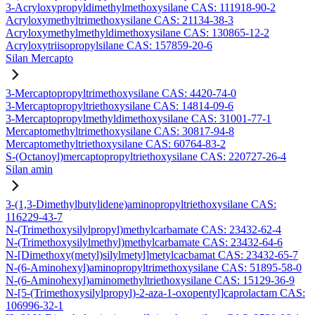
3-Acryloxypropyldimethylmethoxysilane CAS: 111918-90-2
Acryloxymethyltrimethoxysilane CAS: 21134-38-3
Acryloxymethylmethyldimethoxysilane CAS: 130865-12-2
Acryloxytriisopropylsilane CAS: 157859-20-6
Silan Mercapto
3-Mercaptopropyltrimethoxysilane CAS: 4420-74-0
3-Mercaptopropyltriethoxysilane CAS: 14814-09-6
3-Mercaptopropylmethyldimethoxysilane CAS: 31001-77-1
Mercaptomethyltrimethoxysilane CAS: 30817-94-8
Mercaptomethyltriethoxysilane CAS: 60764-83-2
S-(Octanoyl)mercaptopropyltriethoxysilane CAS: 220727-26-4
Silan amin
3-(1,3-Dimethylbutylidene)aminopropyltriethoxysilane CAS:
116229-43-7
N-(Trimethoxysilylpropyl)methylcarbamate CAS: 23432-62-4
N-(Trimethoxysilylmethyl)methylcarbamate CAS: 23432-64-6
N-[Dimethoxy(metyl)silylmetyl]metylcacbamat CAS: 23432-65-7
N-(6-Aminohexyl)aminopropyltrimethoxysilane CAS: 51895-58-0
N-(6-Aminohexyl)aminomethyltriethoxysilane CAS: 15129-36-9
N-[5-(Trimethoxysilylpropyl)-2-aza-1-oxopentyl]caprolactam CAS:
106996-32-1