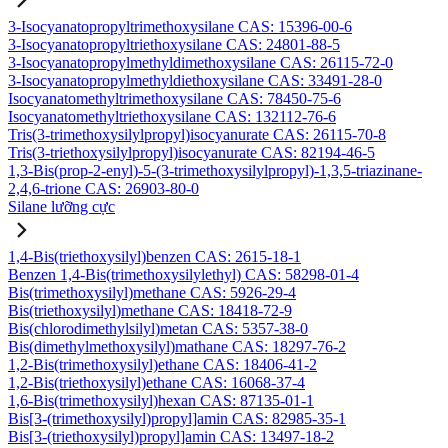
3-Isocyanatopropyltrimethoxysilane CAS: 15396-00-6
3-Isocyanatopropyltriethoxysilane CAS: 24801-88-5
3-Isocyanatopropylmethyldimethoxysilane CAS: 26115-72-0
3-Isocyanatopropylmethyldiethoxysilane CAS: 33491-28-0
Isocyanatomethyltrimethoxysilane CAS: 78450-75-6
Isocyanatomethyltriethoxysilane CAS: 132112-76-6
Tris(3-trimethoxysilylpropyl)isocyanurate CAS: 26115-70-8
Tris(3-triethoxysilylpropyl)isocyanurate CAS: 82194-46-5
1,3-Bis(prop-2-enyl)-5-(3-trimethoxysilylpropyl)-1,3,5-triazinane-
2,4,6-trione CAS: 26903-80-0
Silane lưỡng cực
1,4-Bis(triethoxysilyl)benzen CAS: 2615-18-1
Benzen 1,4-Bis(trimethoxysilylethyl) CAS: 58298-01-4
Bis(trimethoxysilyl)methane CAS: 5926-29-4
Bis(triethoxysilyl)methane CAS: 18418-72-9
Bis(chlorodimethylsilyl)metan CAS: 5357-38-0
Bis(dimethylmethoxysilyl)mathane CAS: 18297-76-2
1,2-Bis(trimethoxysilyl)ethane CAS: 18406-41-2
1,2-Bis(triethoxysilyl)ethane CAS: 16068-37-4
1,6-Bis(trimethoxysilyl)hexan CAS: 87135-01-1
Bis[3-(trimethoxysilyl)propyl]amin CAS: 82985-35-1
Bis[3-(triethoxysilyl)propyl]amin CAS: 13497-18-2