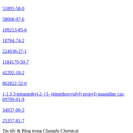
51895-58-0
58068-97-6
109213-85-6
18784-74-2
224638-27-1
1184179-50-7
42292-18-2
862822-32-0
1,1,3,3-tetramethyl-2- (3- (trimethoxysilyl) propyl) guanidine cas:
69709-01-9
34937-00-3
25357-81-7
Tin tức & Blog trong Changfu Chemical