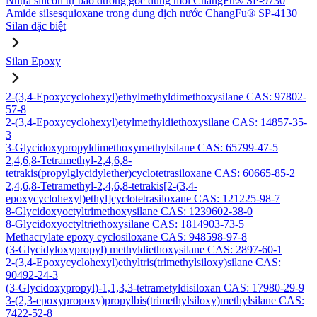
Nhựa silicon tự bảo dưỡng gốc dung môi ChangFu® SP-9730
Amide silsesquioxane trong dung dịch nước ChangFu® SP-4130
Silan đặc biệt
Silan Epoxy
2-(3,4-Epoxycyclohexyl)ethylmethyldimethoxysilane CAS: 97802-
57-8
2-(3,4-Epoxycyclohexyl)etylmethyldiethoxysilane CAS: 14857-35-
3
3-Glycidoxypropyldimethoxymethylsilane CAS: 65799-47-5
2,4,6,8-Tetramethyl-2,4,6,8-
tetrakis(propylglycidylether)cyclotetrasiloxane CAS: 60665-85-2
2,4,6,8-Tetramethyl-2,4,6,8-tetrakis[2-(3,4-
epoxycyclohexyl)ethyl]cyclotetrasiloxane CAS: 121225-98-7
8-Glycidoxyoctyltrimethoxysilane CAS: 1239602-38-0
8-Glycidoxyoctyltriethoxysilane CAS: 1814903-73-5
Methacrylate epoxy cyclosiloxane CAS: 948598-97-8
(3-Glycidyloxypropyl) methyldiethoxysilane CAS: 2897-60-1
2-(3,4-Epoxycyclohexyl)ethyltris(trimethylsiloxy)silane CAS:
90492-24-3
(3-Glycidoxypropyl)-1,1,3,3-tetrametyldisiloxan CAS: 17980-29-9
3-(2,3-epoxypropoxy)propylbis(trimethylsiloxy)methylsilane CAS:
7422-52-8