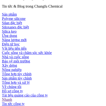
Tin tức & Blog trong Changfu Chemical
Sản phẩm
Polyme silicone
Silan đặc biệt
Siloxanes đặc biệt
Silica keo
Ứng dụng
Năng lượng mới
Điện tử học
Vật liệu tiên tiến
Cuộc sống và chăm sóc sức khỏe
Nhà và cuộc sống
Bảo vệ môi trường
Xây dựng
Nông nghiệp
Tổng hợp tùy chỉnh
Sản phẩm tùy chỉnh
Tổng hợp và xử lý
Về chúng tôi
Hồ sơ công ty
Tài liệu quảng cáo của công ty
Nhanh
Tin tức công ty