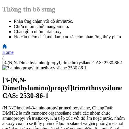
Thông tin bổ sung
Phản ứng chậm với độ ẩm/nước.
Chứa nhóm chức năng amino.
C
bao gồm nhóm trialkoxy.
N
o cần thêm chất axit làm xúc tác cho phản ứng thủy phân.
Home
/
[3-(N,N-Dimethylamino)propyl]trimethoxysilane CAS: 2530-86-1
[3-(N,N-
Dimethylamino)propyl]trimethoxysilane
CAS: 2530-86-1
(N,N-Dimethyl-3-aminopropyl)trimethoxysilane, ChangFu®
DMN32 là một monome organosilane chứa các nhóm chức
aminopropyl và trialkoxy. Khi tiếp xúc với độ ẩm hoặc nước, nhóm
alkoxy của nó sẽ thủy phân để tạo ra silanol và giải phóng metanol
dưới dạng sản phẩm phụ của phản ứng thủy phân. Silanol sẽ trải