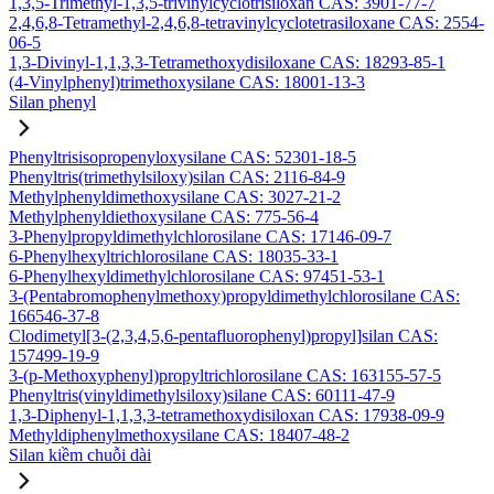
1,3,5-Trimethyl-1,3,5-trivinylcyclotrisiloxan CAS: 3901-77-7
2,4,6,8-Tetramethyl-2,4,6,8-tetravinylcyclotetrasiloxane CAS: 2554-
06-5
1,3-Divinyl-1,1,3,3-Tetramethoxydisiloxane CAS: 18293-85-1
(4-Vinylphenyl)trimethoxysilane CAS: 18001-13-3
Silan phenyl
Phenyltrisisopropenyloxysilane CAS: 52301-18-5
Phenyltris(trimethylsiloxy)silan CAS: 2116-84-9
Methylphenyldimethoxysilane CAS: 3027-21-2
Methylphenyldiethoxysilane CAS: 775-56-4
3-Phenylpropyldimethylchlorosilane CAS: 17146-09-7
6-Phenylhexyltrichlorosilane CAS: 18035-33-1
6-Phenylhexyldimethylchlorosilane CAS: 97451-53-1
3-(Pentabromophenylmethoxy)propyldimethylchlorosilane CAS:
166546-37-8
Clodimetyl[3-(2,3,4,5,6-pentafluorophenyl)propyl]silan CAS:
157499-19-9
3-(p-Methoxyphenyl)propyltrichlorosilane CAS: 163155-57-5
Phenyltris(vinyldimethylsiloxy)silane CAS: 60111-47-9
1,3-Diphenyl-1,1,3,3-tetramethoxydisiloxan CAS: 17938-09-9
Methyldiphenylmethoxysilane CAS: 18407-48-2
Silan kiềm chuỗi dài