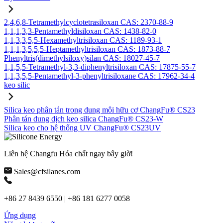
2,4,6,8-Tetramethylcyclotetrasiloxan CAS: 2370-88-9
1,1,1,3,3-Pentamethyldisiloxan CAS: 1438-82-0
1,1,3,3,5,5-Hexamethyltrisiloxan CAS: 1189-93-1
1,1,1,3,5,5,5-Heptamethyltrisiloxan CAS: 1873-88-7
Phenyltris(dimethylsiloxy)silan CAS: 18027-45-7
1,1,5,5-Tetramethyl-3,3-diphenyltrisiloxan CAS: 17875-55-7
1,1,3,5,5-Pentamethyl-3-phenyltrisiloxane CAS: 17962-34-4
keo silic
Silica keo phân tán trong dung môi hữu cơ ChangFu® CS23
Phân tán dung dịch keo silica ChangFu® CS23-W
Silica keo cho hệ thống UV ChangFu® CS23UV
Liên hệ Changfu Hóa chất ngay bây giờ!
Sales@cfsilanes.com
+86 27 8439 6550 | +86 181 6277 0058
Ứng dụng