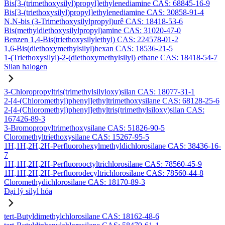
Bis[3-(trimethoxysilyl)propyl]ethylenediamine CAS: 68845-16-9
Bis[3-(triethoxysilyl)propyl]ethylenediamine CAS: 30858-91-4
N,N-bis (3-Trimethoxysilylpropyl)urê CAS: 18418-53-6
Bis(methyldiethoxysilylpropyl)amine CAS: 31020-47-0
Benzen 1,4-Bis(triethoxysilylethyl) CAS: 224578-01-2
1,6-Bis(diethoxymethylsilyl)hexan CAS: 18536-21-5
1-(Triethoxysilyl)-2-(diethoxymethylsilyl) ethane CAS: 18418-54-7
Silan halogen
3-Chloropropyltris(trimethylsilyloxy)silan CAS: 18077-31-1
2-[4-(Chloromethyl)phenyl]ethyltrimethoxysilane CAS: 68128-25-6
2-[4-(Chloromethyl)phenyl]ethyltris(trimethylsiloxy)silan CAS:
167426-89-3
3-Bromopropyltrimethoxysilane CAS: 51826-90-5
Cloromethyltriethoxysilane CAS: 15267-95-5
1H,1H,2H,2H-Perfluorohexylmethyldichlorosilane CAS: 38436-16-
7
1H,1H,2H,2H-Perfluorooctyltrichlorosilane CAS: 78560-45-9
1H,1H,2H,2H-Perfluorodecyltrichlorosilane CAS: 78560-44-8
Cloromethydichlorosilane CAS: 18170-89-3
Đại lý silyl hóa
tert-Butyldimethylchlorosilane CAS: 18162-48-6