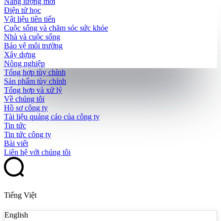
Năng lượng mới
Điện tử học
Vật liệu tiên tiến
Cuộc sống và chăm sóc sức khỏe
Nhà và cuộc sống
Bảo vệ môi trường
Xây dựng
Nông nghiệp
Tổng hợp tùy chỉnh
Sản phẩm tùy chỉnh
Tổng hợp và xử lý
Về chúng tôi
Hồ sơ công ty
Tài liệu quảng cáo của công ty
Tin tức
Tin tức công ty
Bài viết
Liên hệ với chúng tôi
Tiếng Việt
English