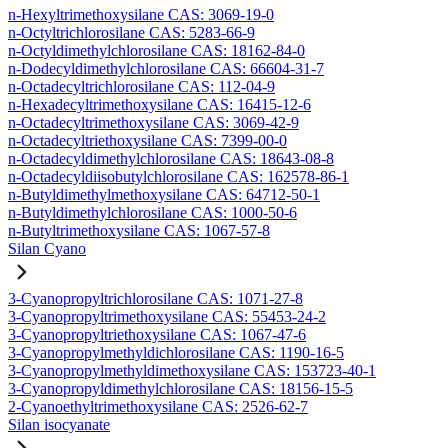
n-Hexyltrimethoxysilane CAS: 3069-19-0
n-Octyltrichlorosilane CAS: 5283-66-9
n-Octyldimethylchlorosilane CAS: 18162-84-0
n-Dodecyldimethylchlorosilane CAS: 66604-31-7
n-Octadecyltrichlorosilane CAS: 112-04-9
n-Hexadecyltrimethoxysilane CAS: 16415-12-6
n-Octadecyltrimethoxysilane CAS: 3069-42-9
n-Octadecyltriethoxysilane CAS: 7399-00-0
n-Octadecyldimethylchlorosilane CAS: 18643-08-8
n-Octadecyldiisobutylchlorosilane CAS: 162578-86-1
n-Butyldimethylmethoxysilane CAS: 64712-50-1
n-Butyldimethylchlorosilane CAS: 1000-50-6
n-Butyltrimethoxysilane CAS: 1067-57-8
Silan Cyano
3-Cyanopropyltrichlorosilane CAS: 1071-27-8
3-Cyanopropyltrimethoxysilane CAS: 55453-24-2
3-Cyanopropyltriethoxysilane CAS: 1067-47-6
3-Cyanopropylmethyldichlorosilane CAS: 1190-16-5
3-Cyanopropylmethyldimethoxysilane CAS: 153723-40-1
3-Cyanopropyldimethylchlorosilane CAS: 18156-15-5
2-Cyanoethyltrimethoxysilane CAS: 2526-62-7
Silan isocyanate