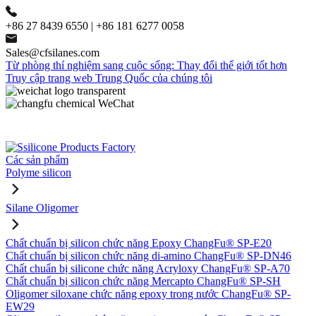
+86 27 8439 6550 | +86 181 6277 0058
Sales@cfsilanes.com
Từ phòng thí nghiệm sang cuộc sống: Thay đổi thế giới tốt hơn
Truy cập trang web Trung Quốc của chúng tôi
Các sản phẩm
Polyme silicon
Silane Oligomer
Chất chuẩn bị silicon chức năng Epoxy ChangFu® SP-E20
Chất chuẩn bị silicon chức năng di-amino ChangFu® SP-DN46
Chất chuẩn bị silicone chức năng Acryloxy ChangFu® SP-A70
Chất chuẩn bị silicon chức năng Mercapto ChangFu® SP-SH
Oligomer siloxane chức năng epoxy trong nước ChangFu® SP-
EW29