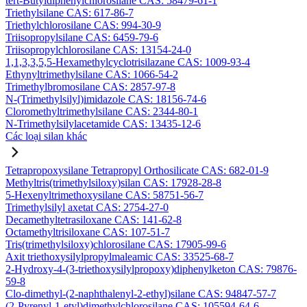
tert-Butyldiphenylchlorosilane CAS: 58479-61-1
Triethylsilane CAS: 617-86-7
Triethylchlorosilane CAS: 994-30-9
Triisopropylsilane CAS: 6459-79-6
Triisopropylchlorosilane CAS: 13154-24-0
1,1,3,3,5,5-Hexamethylcyclotrisilazane CAS: 1009-93-4
Ethynyltrimethylsilane CAS: 1066-54-2
Trimethylbromosilane CAS: 2857-97-8
N-(Trimethylsilyl)imidazole CAS: 18156-74-6
Cloromethyltrimethylsilane CAS: 2344-80-1
N-Trimethylsilylacetamide CAS: 13435-12-6
Các loại silan khác
Tetrapropoxysilane Tetrapropyl Orthosilicate CAS: 682-01-9
Methyltris(trimethylsiloxy)silan CAS: 17928-28-8
5-Hexenyltrimethoxysilane CAS: 58751-56-7
Trimethylsilyl axetat CAS: 2754-27-0
Decamethyltetrasiloxane CAS: 141-62-8
Octamethyltrisiloxane CAS: 107-51-7
Tris(trimethylsiloxy)chlorosilane CAS: 17905-99-6
Axit triethoxysilylpropylmaleamic CAS: 33525-68-7
2-Hydroxy-4-(3-triethoxysilylpropoxy)diphenylketon CAS: 79876-
59-8
Clo-dimethyl-(2-naphthalenyl-2-ethyl)silane CAS: 94847-57-7
(2-Pyrenyl-1-etyl)dimethylchlorosilane CAS: 105594-64-6