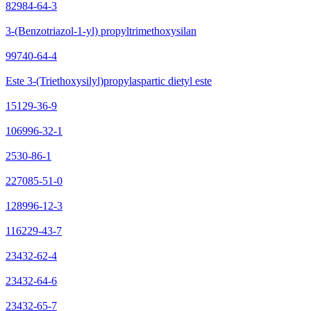
82984-64-3
3-(Benzotriazol-1-yl) propyltrimethoxysilan
99740-64-4
Este 3-(Triethoxysilyl)propylaspartic dietyl este
15129-36-9
106996-32-1
2530-86-1
227085-51-0
128996-12-3
116229-43-7
23432-62-4
23432-64-6
23432-65-7