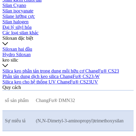
Silan Cyano
Silan isocyanate
Silane lưỡng cực
Silan halogen
Đại lý silyl hóa
Các loại silan khác
Siloxan đặc biệt
Siloxan hai đầu
Hydro Siloxan
keo silic
Silica keo phân tán trong dung môi hữu cơ ChangFu® CS23
Phân tán dung dịch keo silica ChangFu® CS23-W
Silica keo cho hệ thống UV ChangFu® CS23UV
Quy cách
số sản phẩm
ChangFu® DMN32
Sự miêu tả
(N,N-Dimetyl-3-aminopropyl)trimethoxysilan