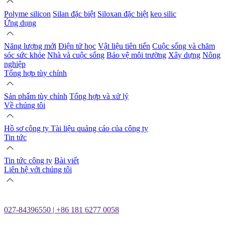
Polyme silicon
Silan đặc biệt
Siloxan đặc biệt
keo silic
Ứng dụng
Năng lượng mới
Điện tử học
Vật liệu tiên tiến
Cuộc sống và chăm
sóc sức khỏe
Nhà và cuộc sống
Bảo vệ môi trường
Xây dựng
Nông
nghiệp
Tổng hợp tùy chỉnh
Sản phẩm tùy chỉnh
Tổng hợp và xử lý
Về chúng tôi
Hồ sơ công ty
Tài liệu quảng cáo của công ty
Tin tức
Tin tức công ty
Bài viết
Liên hệ với chúng tôi
027-84396550 | +86 181 6277 0058