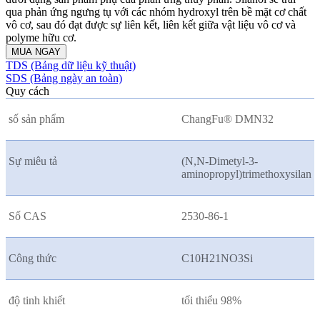
qua phản ứng ngưng tụ với các nhóm hydroxyl trên bề mặt cơ chất
vô cơ, sau đó đạt được sự liên kết, liên kết giữa vật liệu vô cơ và
polyme hữu cơ.
MUA NGAY
TDS (Bảng dữ liệu kỹ thuật)
SDS (Bảng ngày an toàn)
Quy cách
số sản phẩm
ChangFu® DMN32
Sự miêu tả
(N,N-Dimetyl-3-
aminopropyl)trimethoxysilan
Số CAS
2530-86-1
Công thức
C10H21NO3Si
độ tinh khiết
tối thiểu 98%