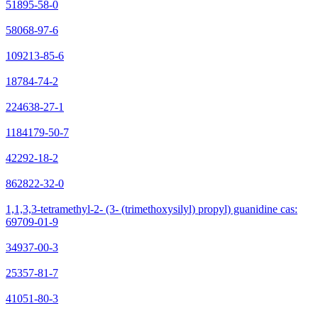
51895-58-0
58068-97-6
109213-85-6
18784-74-2
224638-27-1
1184179-50-7
42292-18-2
862822-32-0
1,1,3,3-tetramethyl-2- (3- (trimethoxysilyl) propyl) guanidine cas:
69709-01-9
34937-00-3
25357-81-7
41051-80-3