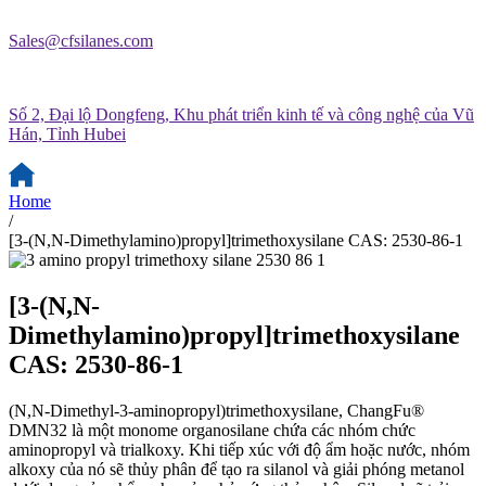
Sales@cfsilanes.com
Số 2, Đại lộ Dongfeng, Khu phát triển kinh tế và công nghệ của Vũ
Hán, Tỉnh Hubei
Home
/
[3-(N,N-Dimethylamino)propyl]trimethoxysilane CAS: 2530-86-1
[3-(N,N-
Dimethylamino)propyl]trimethoxysilane
CAS: 2530-86-1
(N,N-Dimethyl-3-aminopropyl)trimethoxysilane, ChangFu®
DMN32 là một monome organosilane chứa các nhóm chức
aminopropyl và trialkoxy. Khi tiếp xúc với độ ẩm hoặc nước, nhóm
alkoxy của nó sẽ thủy phân để tạo ra silanol và giải phóng metanol