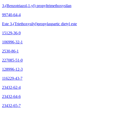
3-(Benzotriazol-1-yl) propyltrimethoxysilan
99740-64-4
Este 3-(Triethoxysilyl)propylaspartic dietyl este
15129-36-9
106996-32-1
2530-86-1
227085-51-0
128996-12-3
116229-43-7
23432-62-4
23432-64-6
23432-65-7