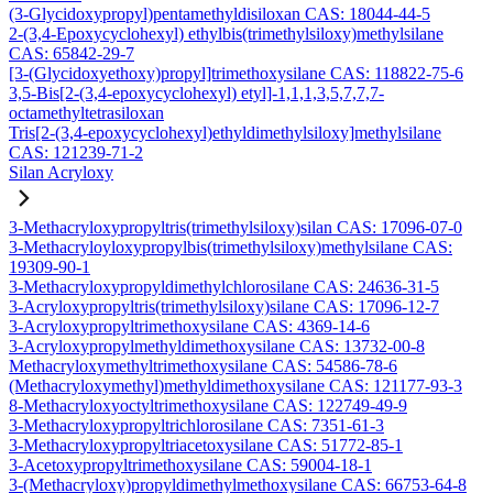
(3-Glycidoxypropyl)pentamethyldisiloxan CAS: 18044-44-5
2-(3,4-Epoxycyclohexyl) ethylbis(trimethylsiloxy)methylsilane
CAS: 65842-29-7
[3-(Glycidoxyethoxy)propyl]trimethoxysilane CAS: 118822-75-6
3,5-Bis[2-(3,4-epoxycyclohexyl) etyl]-1,1,1,3,5,7,7,7-
octamethyltetrasiloxan
Tris[2-(3,4-epoxycyclohexyl)ethyldimethylsiloxy]methylsilane
CAS: 121239-71-2
Silan Acryloxy
3-Methacryloxypropyltris(trimethylsiloxy)silan CAS: 17096-07-0
3-Methacryloyloxypropylbis(trimethylsiloxy)methylsilane CAS:
19309-90-1
3-Methacryloxypropyldimethylchlorosilane CAS: 24636-31-5
3-Acryloxypropyltris(trimethylsiloxy)silane CAS: 17096-12-7
3-Acryloxypropyltrimethoxysilane CAS: 4369-14-6
3-Acryloxypropylmethyldimethoxysilane CAS: 13732-00-8
Methacryloxymethyltrimethoxysilane CAS: 54586-78-6
(Methacryloxymethyl)methyldimethoxysilane CAS: 121177-93-3
8-Methacryloxyoctyltrimethoxysilane CAS: 122749-49-9
3-Methacryloxypropyltrichlorosilane CAS: 7351-61-3
3-Methacryloxypropyltriacetoxysilane CAS: 51772-85-1
3-Acetoxypropyltrimethoxysilane CAS: 59004-18-1
3-(Methacryloxy)propyldimethylmethoxysilane CAS: 66753-64-8