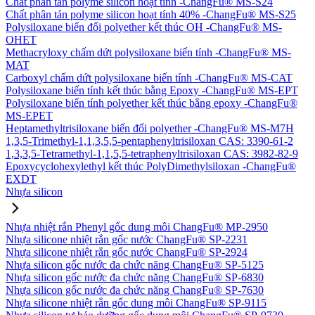
Chất phân tán polyme silicon hoạt tính -ChangFu® MS-S24
Chất phân tán polyme silicon hoạt tính 40% -ChangFu® MS-S25
Polysiloxane biến đổi polyether kết thúc OH -ChangFu® MS-
OHET
Methacryloxy chấm dứt polysiloxane biến tính -ChangFu® MS-
MAT
Carboxyl chấm dứt polysiloxane biến tính -ChangFu® MS-CAT
Polysiloxane biến tính kết thúc bằng Epoxy -ChangFu® MS-EPT
Polysiloxane biến tính polyether kết thúc bằng epoxy -ChangFu®
MS-EPET
Heptamethyltrisiloxane biến đổi polyether -ChangFu® MS-M7H
1,3,5-Trimethyl-1,1,3,5,5-pentaphenyltrisiloxan CAS: 3390-61-2
1,3,3,5-Tetramethyl-1,1,5,5-tetraphenyltrisiloxan CAS: 3982-82-9
Epoxycyclohexylethyl kết thúc PolyDimethylsiloxan -ChangFu®
EXDT
Nhựa silicon
Nhựa nhiệt rắn Phenyl gốc dung môi ChangFu® MP-2950
Nhựa silicone nhiệt rắn gốc nước ChangFu® SP-2231
Nhựa silicone nhiệt rắn gốc nước ChangFu® SP-2924
Nhựa silicon gốc nước đa chức năng ChangFu® SP-5125
Nhựa silicon gốc nước đa chức năng ChangFu® SP-6830
Nhựa silicon gốc nước đa chức năng ChangFu® SP-7630
Nhựa silicone nhiệt rắn gốc dung môi ChangFu® SP-9115