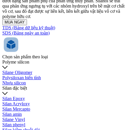
dưới dạng sản phẩm phụ của phản ứng thủy phân. Silanol sẽ trải
qua phản ứng ngưng tụ với các nhóm hydroxyl trên bề mặt cơ chất
vô cơ, sau đó đạt được sự liên kết, liên kết giữa vật liệu vô cơ và
polyme hữu cơ.
MUA NGAY
TDS (Bảng dữ liệu kỹ thuật)
SDS (Bảng ngày an toàn)
Chọn sản phẩm theo loại
Polyme silicon
Silane Oligomer
Polysiloxan biến tính
Nhựa silicon
Silan đặc biệt
Silan Epoxy
Silan Acryloxy
Silan Mercapto
Silan amin
Silane Vinyl
Silan phenyl
Silan kiềm chuỗi dài