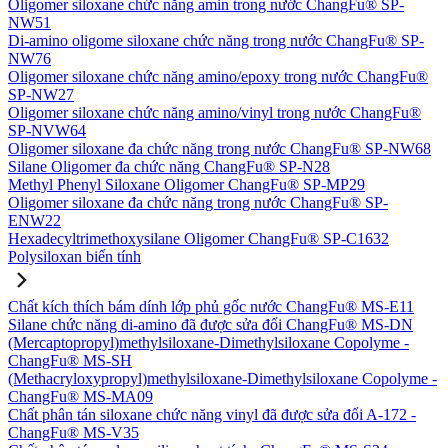
Oligomer siloxane chức năng amin trong nước ChangFu® SP-
NW51
Di-amino oligome siloxane chức năng trong nước ChangFu® SP-
NW76
Oligomer siloxane chức năng amino/epoxy trong nước ChangFu®
SP-NW27
Oligomer siloxane chức năng amino/vinyl trong nước ChangFu®
SP-NVW64
Oligomer siloxane đa chức năng trong nước ChangFu® SP-NW68
Silane Oligomer đa chức năng ChangFu® SP-N28
Methyl Phenyl Siloxane Oligomer ChangFu® SP-MP29
Oligomer siloxane đa chức năng trong nước ChangFu® SP-
ENW22
Hexadecyltrimethoxysilane Oligomer ChangFu® SP-C1632
Polysiloxan biến tính
Chất kích thích bám dính lớp phủ gốc nước ChangFu® MS-E11
Silane chức năng di-amino đã được sửa đổi ChangFu® MS-DN
(Mercaptopropyl)methylsiloxane-Dimethylsiloxane Copolyme -
ChangFu® MS-SH
(Methacryloxypropyl)methylsiloxane-Dimethylsiloxane Copolyme -
ChangFu® MS-MA09
Chất phân tán siloxane chức năng vinyl đã được sửa đổi A-172 -
ChangFu® MS-V35