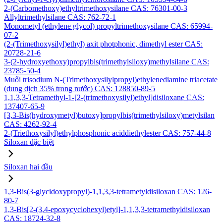
2-(Carbomethoxy)ethyltrimethoxysilane CAS: 76301-00-3
Allyltrimethylsilane CAS: 762-72-1
Monometyl (ethylene glycol) propyltrimethoxysilane CAS: 65994-
07-2
(2-(Trimethoxysilyl)ethyl) axit photphonic, dimethyl ester CAS:
20728-21-6
3-(2-hydroxyethoxy)propylbis(trimethylsiloxy)methylsilane CAS:
23785-50-4
Muối trisodium N-(Trimethoxysilylpropyl)ethylenediamine triacetate
(dung dịch 35% trong nước) CAS: 128850-89-5
1,1,3,3-Tetramethyl-1-[2-(trimethoxysilyl)ethyl]disiloxane CAS:
137407-65-9
[3,3-Bis(hydroxymetyl)butoxy]propylbis(trimethylsiloxy)metylsilan
CAS: 4262-92-4
2-(Triethoxysilyl)ethylphosphonic aciddiethylester CAS: 757-44-8
Siloxan đặc biệt
Siloxan hai đầu
1,3-Bis(3-glycidoxypropyl)-1,1,3,3-tetrametyldisiloxan CAS: 126-
80-7
1,3-Bis[2-(3,4-epoxycyclohexyl)etyl]-1,1,3,3-tetramethyldisiloxan
CAS: 18724-32-8