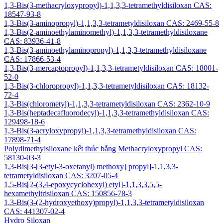
1,3-Bis(3-methacryloxypropyl)-1,1,3,3-tetramethyldisiloxan CAS:
18547-93-8
1,3-Bis(3-aminopropyl)-1,1,3,3-tetrametyldisiloxan CAS: 2469-55-8
1,3-Bis(2-aminoethylaminomethyl)-1,1,3,3-tetramethyldisiloxane
CAS: 83936-41-8
1,3-Bis(3-aminoethylaminopropyl)-1,1,3,3-tetramethyldisiloxane
CAS: 17866-53-4
1,3-Bis(3-mercaptopropyl)-1,1,3,3-tetrametyldisiloxan CAS: 18001-
52-0
1,3-Bis(3-chloropropyl)-1,1,3,3-tetrametyldisiloxan CAS: 18132-
72-4
1,3-Bis(chlorometyl)-1,1,3,3-tetrametyldisiloxan CAS: 2362-10-9
1,3-Bis(heptadecafluorodecyl)-1,1,3,3-tetramethyldisiloxan CAS:
129498-18-6
1,3-Bis(3-acryloxypropyl)-1,1,3,3-tetramethyldisiloxan CAS:
17898-71-4
Polydimethylsiloxane kết thúc bằng Methacryloxypropyl CAS:
58130-03-3
1,3-Bis[3-[3-etyl-3-oxetanyl) methoxy] propyl]-1,1,3,3-
tetrametyldisiloxan CAS: 3207-05-4
1,5-Bis[2-(3,4-epoxycyclohexyl) etyl]-1,1,3,3,5,5-
hexamethyltrisiloxan CAS: 150856-78-3
1,3-Bis(3-(2-hydroxyethoxy)propyl)-1,1,3,3-tetrametyldisiloxan
CAS: 441307-02-4
Hydro Siloxan