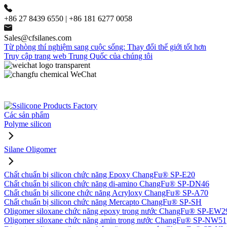
+86 27 8439 6550 | +86 181 6277 0058
Sales@cfsilanes.com
Từ phòng thí nghiệm sang cuộc sống: Thay đổi thế giới tốt hơn
Truy cập trang web Trung Quốc của chúng tôi
Các sản phẩm
Polyme silicon
Silane Oligomer
Chất chuẩn bị silicon chức năng Epoxy ChangFu® SP-E20
Chất chuẩn bị silicon chức năng di-amino ChangFu® SP-DN46
Chất chuẩn bị silicone chức năng Acryloxy ChangFu® SP-A70
Chất chuẩn bị silicon chức năng Mercapto ChangFu® SP-SH
Oligomer siloxane chức năng epoxy trong nước ChangFu® SP-EW2
Oligomer siloxane chức năng amin trong nước ChangFu® SP-NW51