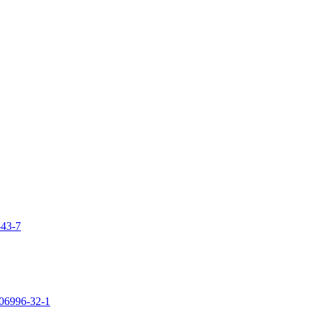
-43-7
106996-32-1