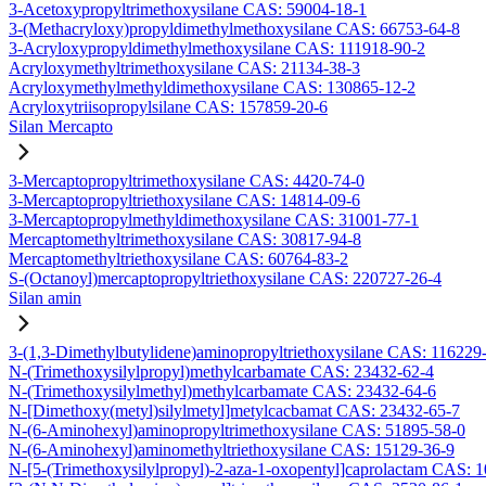
3-Acetoxypropyltrimethoxysilane CAS: 59004-18-1
3-(Methacryloxy)propyldimethylmethoxysilane CAS: 66753-64-8
3-Acryloxypropyldimethylmethoxysilane CAS: 111918-90-2
Acryloxymethyltrimethoxysilane CAS: 21134-38-3
Acryloxymethylmethyldimethoxysilane CAS: 130865-12-2
Acryloxytriisopropylsilane CAS: 157859-20-6
Silan Mercapto
3-Mercaptopropyltrimethoxysilane CAS: 4420-74-0
3-Mercaptopropyltriethoxysilane CAS: 14814-09-6
3-Mercaptopropylmethyldimethoxysilane CAS: 31001-77-1
Mercaptomethyltrimethoxysilane CAS: 30817-94-8
Mercaptomethyltriethoxysilane CAS: 60764-83-2
S-(Octanoyl)mercaptopropyltriethoxysilane CAS: 220727-26-4
Silan amin
3-(1,3-Dimethylbutylidene)aminopropyltriethoxysilane CAS: 116229
N-(Trimethoxysilylpropyl)methylcarbamate CAS: 23432-62-4
N-(Trimethoxysilylmethyl)methylcarbamate CAS: 23432-64-6
N-[Dimethoxy(metyl)silylmetyl]metylcacbamat CAS: 23432-65-7
N-(6-Aminohexyl)aminopropyltrimethoxysilane CAS: 51895-58-0
N-(6-Aminohexyl)aminomethyltriethoxysilane CAS: 15129-36-9
N-[5-(Trimethoxysilylpropyl)-2-aza-1-oxopentyl]caprolactam CAS: 