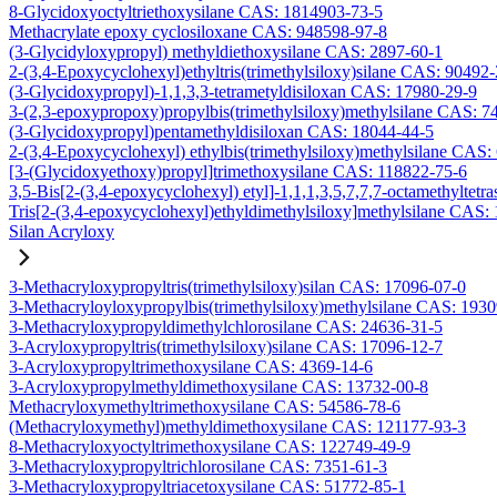
8-Glycidoxyoctyltriethoxysilane CAS: 1814903-73-5
Methacrylate epoxy cyclosiloxane CAS: 948598-97-8
(3-Glycidyloxypropyl) methyldiethoxysilane CAS: 2897-60-1
2-(3,4-Epoxycyclohexyl)ethyltris(trimethylsiloxy)silane CAS: 90492
(3-Glycidoxypropyl)-1,1,3,3-tetrametyldisiloxan CAS: 17980-29-9
3-(2,3-epoxypropoxy)propylbis(trimethylsiloxy)methylsilane CAS: 7
(3-Glycidoxypropyl)pentamethyldisiloxan CAS: 18044-44-5
2-(3,4-Epoxycyclohexyl) ethylbis(trimethylsiloxy)methylsilane CAS:
[3-(Glycidoxyethoxy)propyl]trimethoxysilane CAS: 118822-75-6
3,5-Bis[2-(3,4-epoxycyclohexyl) etyl]-1,1,1,3,5,7,7,7-octamethyltetra
Tris[2-(3,4-epoxycyclohexyl)ethyldimethylsiloxy]methylsilane CAS:
Silan Acryloxy
3-Methacryloxypropyltris(trimethylsiloxy)silan CAS: 17096-07-0
3-Methacryloyloxypropylbis(trimethylsiloxy)methylsilane CAS: 193
3-Methacryloxypropyldimethylchlorosilane CAS: 24636-31-5
3-Acryloxypropyltris(trimethylsiloxy)silane CAS: 17096-12-7
3-Acryloxypropyltrimethoxysilane CAS: 4369-14-6
3-Acryloxypropylmethyldimethoxysilane CAS: 13732-00-8
Methacryloxymethyltrimethoxysilane CAS: 54586-78-6
(Methacryloxymethyl)methyldimethoxysilane CAS: 121177-93-3
8-Methacryloxyoctyltrimethoxysilane CAS: 122749-49-9
3-Methacryloxypropyltrichlorosilane CAS: 7351-61-3
3-Methacryloxypropyltriacetoxysilane CAS: 51772-85-1