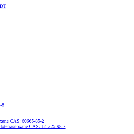
XDT
7-8
iloxane CAS: 60665-85-2
yclotetrasiloxane CAS: 121225-98-7