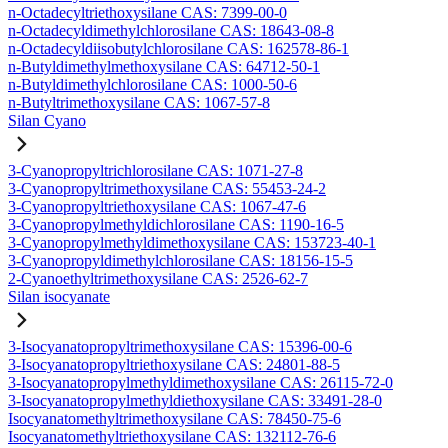
n-Octadecyltriethoxysilane CAS: 7399-00-0
n-Octadecyldimethylchlorosilane CAS: 18643-08-8
n-Octadecyldiisobutylchlorosilane CAS: 162578-86-1
n-Butyldimethylmethoxysilane CAS: 64712-50-1
n-Butyldimethylchlorosilane CAS: 1000-50-6
n-Butyltrimethoxysilane CAS: 1067-57-8
Silan Cyano
3-Cyanopropyltrichlorosilane CAS: 1071-27-8
3-Cyanopropyltrimethoxysilane CAS: 55453-24-2
3-Cyanopropyltriethoxysilane CAS: 1067-47-6
3-Cyanopropylmethyldichlorosilane CAS: 1190-16-5
3-Cyanopropylmethyldimethoxysilane CAS: 153723-40-1
3-Cyanopropyldimethylchlorosilane CAS: 18156-15-5
2-Cyanoethyltrimethoxysilane CAS: 2526-62-7
Silan isocyanate
3-Isocyanatopropyltrimethoxysilane CAS: 15396-00-6
3-Isocyanatopropyltriethoxysilane CAS: 24801-88-5
3-Isocyanatopropylmethyldimethoxysilane CAS: 26115-72-0
3-Isocyanatopropylmethyldiethoxysilane CAS: 33491-28-0
Isocyanatomethyltrimethoxysilane CAS: 78450-75-6
Isocyanatomethyltriethoxysilane CAS: 132112-76-6