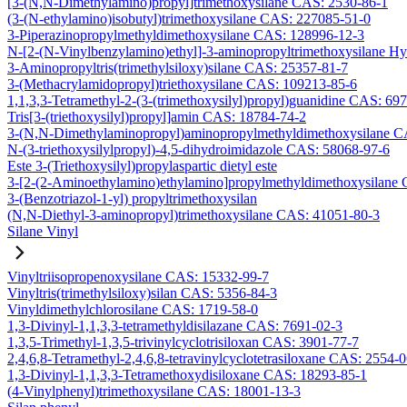
[3-(N,N-Dimethylamino)propyl]trimethoxysilane CAS: 2530-86-1
(3-(N-ethylamino)isobutyl)trimethoxysilane CAS: 227085-51-0
3-Piperazinopropylmethyldimethoxysilane CAS: 128996-12-3
N-[2-(N-Vinylbenzylamino)ethyl]-3-aminopropyltrimethoxysilane H
3-Aminopropyltris(trimethylsiloxy)silane CAS: 25357-81-7
3-(Methacrylamidopropyl)triethoxysilane CAS: 109213-85-6
1,1,3,3-Tetramethyl-2-(3-(trimethoxysilyl)propyl)guanidine CAS: 69
Tris[3-(triethoxysilyl)propyl]amin CAS: 18784-74-2
3-(N,N-Dimethylaminopropyl)aminopropylmethyldimethoxysilane C
N-(3-triethoxysilylpropyl)-4,5-dihydroimidazole CAS: 58068-97-6
Este 3-(Triethoxysilyl)propylaspartic dietyl este
3-[2-(2-Aminoethylamino)ethylamino]propylmethyldimethoxysilane
3-(Benzotriazol-1-yl) propyltrimethoxysilan
(N,N-Diethyl-3-aminopropyl)trimethoxysilane CAS: 41051-80-3
Silane Vinyl
Vinyltriisopropenoxysilane CAS: 15332-99-7
Vinyltris(trimethylsiloxy)silan CAS: 5356-84-3
Vinyldimethylchlorosilane CAS: 1719-58-0
1,3-Divinyl-1,1,3,3-tetramethyldisilazane CAS: 7691-02-3
1,3,5-Trimethyl-1,3,5-trivinylcyclotrisiloxan CAS: 3901-77-7
2,4,6,8-Tetramethyl-2,4,6,8-tetravinylcyclotetrasiloxane CAS: 2554-
1,3-Divinyl-1,1,3,3-Tetramethoxydisiloxane CAS: 18293-85-1
(4-Vinylphenyl)trimethoxysilane CAS: 18001-13-3