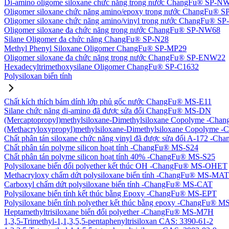
Di-amino oligome siloxane chức năng trong nước ChangFu® SP-N
Oligomer siloxane chức năng amino/epoxy trong nước ChangFu® 
Oligomer siloxane chức năng amino/vinyl trong nước ChangFu® 
Oligomer siloxane đa chức năng trong nước ChangFu® SP-NW68
Silane Oligomer đa chức năng ChangFu® SP-N28
Methyl Phenyl Siloxane Oligomer ChangFu® SP-MP29
Oligomer siloxane đa chức năng trong nước ChangFu® SP-ENW22
Hexadecyltrimethoxysilane Oligomer ChangFu® SP-C1632
Polysiloxan biến tính
Chất kích thích bám dính lớp phủ gốc nước ChangFu® MS-E11
Silane chức năng di-amino đã được sửa đổi ChangFu® MS-DN
(Mercaptopropyl)methylsiloxane-Dimethylsiloxane Copolyme -Ch
(Methacryloxypropyl)methylsiloxane-Dimethylsiloxane Copolym
Chất phân tán siloxane chức năng vinyl đã được sửa đổi A-172 -
Chất phân tán polyme silicon hoạt tính -ChangFu® MS-S24
Chất phân tán polyme silicon hoạt tính 40% -ChangFu® MS-S25
Polysiloxane biến đổi polyether kết thúc OH -ChangFu® MS-OHET
Methacryloxy chấm dứt polysiloxane biến tính -ChangFu® MS-MAT
Carboxyl chấm dứt polysiloxane biến tính -ChangFu® MS-CAT
Polysiloxane biến tính kết thúc bằng Epoxy -ChangFu® MS-EPT
Polysiloxane biến tính polyether kết thúc bằng epoxy -ChangFu® 
Heptamethyltrisiloxane biến đổi polyether -ChangFu® MS-M7H
1,3,5-Trimethyl-1,1,3,5,5-pentaphenyltrisiloxan CAS: 3390-61-2