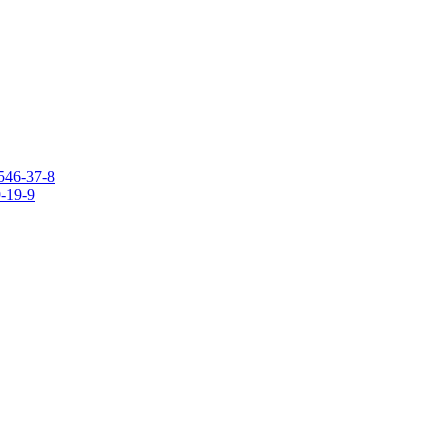
546-37-8
9-19-9