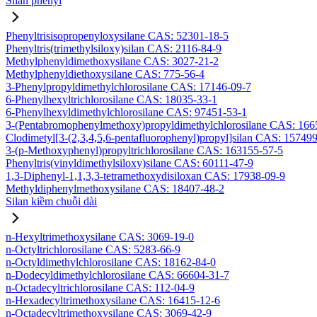
Silan phenyl
Phenyltrisisopropenyloxysilane CAS: 52301-18-5
Phenyltris(trimethylsiloxy)silan CAS: 2116-84-9
Methylphenyldimethoxysilane CAS: 3027-21-2
Methylphenyldiethoxysilane CAS: 775-56-4
3-Phenylpropyldimethylchlorosilane CAS: 17146-09-7
6-Phenylhexyltrichlorosilane CAS: 18035-33-1
6-Phenylhexyldimethylchlorosilane CAS: 97451-53-1
3-(Pentabromophenylmethoxy)propyldimethylchlorosilane CAS: 166
Clodimetyl[3-(2,3,4,5,6-pentafluorophenyl)propyl]silan CAS: 15749
3-(p-Methoxyphenyl)propyltrichlorosilane CAS: 163155-57-5
Phenyltris(vinyldimethylsiloxy)silane CAS: 60111-47-9
1,3-Diphenyl-1,1,3,3-tetramethoxydisiloxan CAS: 17938-09-9
Methyldiphenylmethoxysilane CAS: 18407-48-2
Silan kiềm chuỗi dài
n-Hexyltrimethoxysilane CAS: 3069-19-0
n-Octyltrichlorosilane CAS: 5283-66-9
n-Octyldimethylchlorosilane CAS: 18162-84-0
n-Dodecyldimethylchlorosilane CAS: 66604-31-7
n-Octadecyltrichlorosilane CAS: 112-04-9
n-Hexadecyltrimethoxysilane CAS: 16415-12-6
n-Octadecyltrimethoxysilane CAS: 3069-42-9