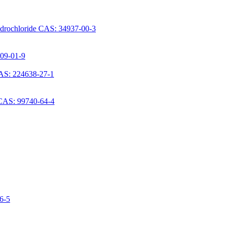
ydrochloride CAS: 34937-00-3
709-01-9
AS: 224638-27-1
 CAS: 99740-64-4
06-5