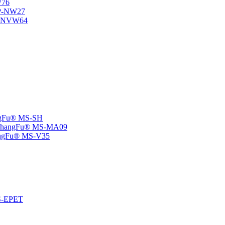
W76
SP-NW27
SP-NVW64
angFu® MS-SH
e -ChangFu® MS-MA09
ChangFu® MS-V35
MS-EPET