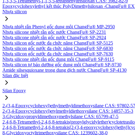
1,3,3,5-Tetramethyl-1,1,5,5-tetraphenyltrisiloxan CAS: 3982-82-9
Epoxycyclohexylethyl kết thúc PolyDimethylsiloxan -ChangFu® E
Nhựa silicon
Nhựa nhiệt rắn Phenyl gốc dung môi ChangFu® MP-2950
Nhựa silicone nhiệt rắn gốc nước ChangFu® SP-2231
Nhựa silicone nhiệt rắn gốc nước ChangFu® SP-2924
Nhựa silicon gốc nước đa chức năng ChangFu® SP-5125
Nhựa silicon gốc nước đa chức năng ChangFu® SP-6830
Nhựa silicon gốc nước đa chức năng ChangFu® SP-7630
Nhựa silicone nhiệt rắn gốc dung môi ChangFu® SP-9115
Nhựa silicon tự bảo dưỡng gốc dung môi ChangFu® SP-9730
Amide silsesquioxane trong dung dịch nước ChangFu® SP-4130
Silan đặc biệt
Silan Epoxy
2-(3,4-Epoxycyclohexyl)ethylmethyldimethoxysilane CAS: 97802-5
2-(3,4-Epoxycyclohexyl)etylmethyldiethoxysilane CAS: 14857-35-3
3-Glycidoxypropyldimethoxymethylsilane CAS: 65799-47-5
2,4,6,8-Tetramethyl-2,4,6,8-tetrakis(propylglycidylether)cyclotetras
2,4,6,8-Tetramethyl-2,4,6,8-tetrakis[2-(3,4-epoxycyclohexyl)ethyl]c
8-Glycidoxyoctyltrimethoxysilane CAS: 1239602-38-0