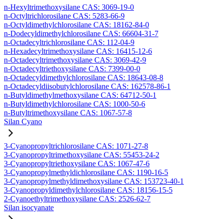
n-Hexyltrimethoxysilane CAS: 3069-19-0
n-Octyltrichlorosilane CAS: 5283-66-9
n-Octyldimethylchlorosilane CAS: 18162-84-0
n-Dodecyldimethylchlorosilane CAS: 66604-31-7
n-Octadecyltrichlorosilane CAS: 112-04-9
n-Hexadecyltrimethoxysilane CAS: 16415-12-6
n-Octadecyltrimethoxysilane CAS: 3069-42-9
n-Octadecyltriethoxysilane CAS: 7399-00-0
n-Octadecyldimethylchlorosilane CAS: 18643-08-8
n-Octadecyldiisobutylchlorosilane CAS: 162578-86-1
n-Butyldimethylmethoxysilane CAS: 64712-50-1
n-Butyldimethylchlorosilane CAS: 1000-50-6
n-Butyltrimethoxysilane CAS: 1067-57-8
Silan Cyano
3-Cyanopropyltrichlorosilane CAS: 1071-27-8
3-Cyanopropyltrimethoxysilane CAS: 55453-24-2
3-Cyanopropyltriethoxysilane CAS: 1067-47-6
3-Cyanopropylmethyldichlorosilane CAS: 1190-16-5
3-Cyanopropylmethyldimethoxysilane CAS: 153723-40-1
3-Cyanopropyldimethylchlorosilane CAS: 18156-15-5
2-Cyanoethyltrimethoxysilane CAS: 2526-62-7
Silan isocyanate