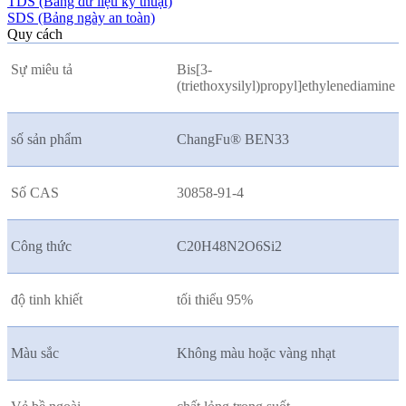
TDS (Bảng dữ liệu kỹ thuật)
SDS (Bảng ngày an toàn)
Quy cách
Sự miêu tả
Bis[3-
(triethoxysilyl)propyl]ethylenediamine
số sản phẩm
ChangFu® BEN33
Số CAS
30858-91-4
Công thức
C20H48N2O6Si2
độ tinh khiết
tối thiểu 95%
Màu sắc
Không màu hoặc vàng nhạt