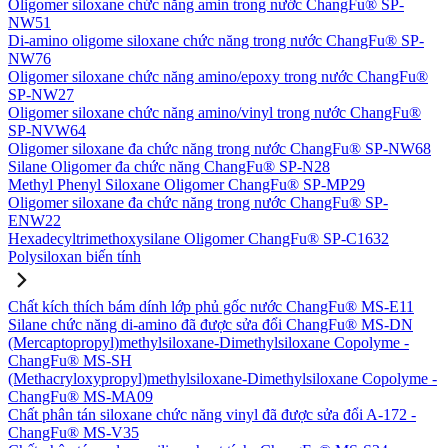
Oligomer siloxane chức năng amin trong nước ChangFu® SP-
NW51
Di-amino oligome siloxane chức năng trong nước ChangFu® SP-
NW76
Oligomer siloxane chức năng amino/epoxy trong nước ChangFu®
SP-NW27
Oligomer siloxane chức năng amino/vinyl trong nước ChangFu®
SP-NVW64
Oligomer siloxane đa chức năng trong nước ChangFu® SP-NW68
Silane Oligomer đa chức năng ChangFu® SP-N28
Methyl Phenyl Siloxane Oligomer ChangFu® SP-MP29
Oligomer siloxane đa chức năng trong nước ChangFu® SP-
ENW22
Hexadecyltrimethoxysilane Oligomer ChangFu® SP-C1632
Polysiloxan biến tính
Chất kích thích bám dính lớp phủ gốc nước ChangFu® MS-E11
Silane chức năng di-amino đã được sửa đổi ChangFu® MS-DN
(Mercaptopropyl)methylsiloxane-Dimethylsiloxane Copolyme -
ChangFu® MS-SH
(Methacryloxypropyl)methylsiloxane-Dimethylsiloxane Copolyme -
ChangFu® MS-MA09
Chất phân tán siloxane chức năng vinyl đã được sửa đổi A-172 -
ChangFu® MS-V35