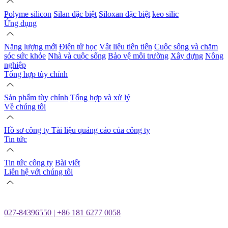
Polyme silicon
Silan đặc biệt
Siloxan đặc biệt
keo silic
Ứng dụng
Năng lượng mới
Điện tử học
Vật liệu tiên tiến
Cuộc sống và chăm
sóc sức khỏe
Nhà và cuộc sống
Bảo vệ môi trường
Xây dựng
Nông
nghiệp
Tổng hợp tùy chỉnh
Sản phẩm tùy chỉnh
Tổng hợp và xử lý
Về chúng tôi
Hồ sơ công ty
Tài liệu quảng cáo của công ty
Tin tức
Tin tức công ty
Bài viết
Liên hệ với chúng tôi
027-84396550 | +86 181 6277 0058