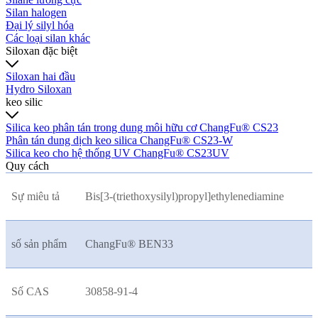
Silan halogen
Đại lý silyl hóa
Các loại silan khác
Siloxan đặc biệt
Siloxan hai đầu
Hydro Siloxan
keo silic
Silica keo phân tán trong dung môi hữu cơ ChangFu® CS23
Phân tán dung dịch keo silica ChangFu® CS23-W
Silica keo cho hệ thống UV ChangFu® CS23UV
Quy cách
Sự miêu tả
Bis[3-(triethoxysilyl)propyl]ethylenediamine
số sản phẩm
ChangFu® BEN33
Số CAS
30858-91-4