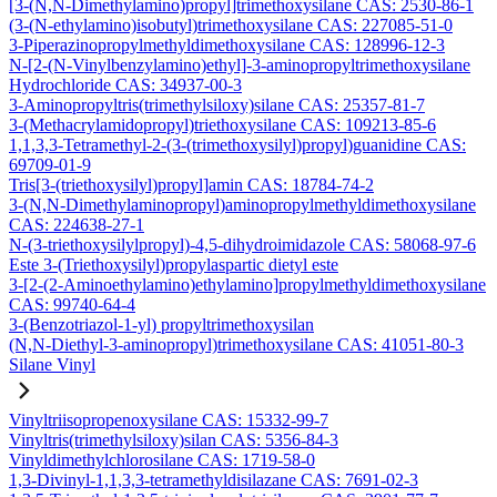
[3-(N,N-Dimethylamino)propyl]trimethoxysilane CAS: 2530-86-1
(3-(N-ethylamino)isobutyl)trimethoxysilane CAS: 227085-51-0
3-Piperazinopropylmethyldimethoxysilane CAS: 128996-12-3
N-[2-(N-Vinylbenzylamino)ethyl]-3-aminopropyltrimethoxysilane
Hydrochloride CAS: 34937-00-3
3-Aminopropyltris(trimethylsiloxy)silane CAS: 25357-81-7
3-(Methacrylamidopropyl)triethoxysilane CAS: 109213-85-6
1,1,3,3-Tetramethyl-2-(3-(trimethoxysilyl)propyl)guanidine CAS:
69709-01-9
Tris[3-(triethoxysilyl)propyl]amin CAS: 18784-74-2
3-(N,N-Dimethylaminopropyl)aminopropylmethyldimethoxysilane
CAS: 224638-27-1
N-(3-triethoxysilylpropyl)-4,5-dihydroimidazole CAS: 58068-97-6
Este 3-(Triethoxysilyl)propylaspartic dietyl este
3-[2-(2-Aminoethylamino)ethylamino]propylmethyldimethoxysilane
CAS: 99740-64-4
3-(Benzotriazol-1-yl) propyltrimethoxysilan
(N,N-Diethyl-3-aminopropyl)trimethoxysilane CAS: 41051-80-3
Silane Vinyl
Vinyltriisopropenoxysilane CAS: 15332-99-7
Vinyltris(trimethylsiloxy)silan CAS: 5356-84-3
Vinyldimethylchlorosilane CAS: 1719-58-0
1,3-Divinyl-1,1,3,3-tetramethyldisilazane CAS: 7691-02-3