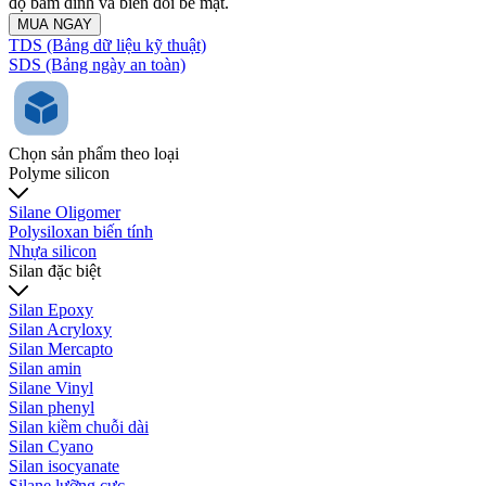
độ bám dính và biến đổi bề mặt.
MUA NGAY
TDS (Bảng dữ liệu kỹ thuật)
SDS (Bảng ngày an toàn)
Chọn sản phẩm theo loại
Polyme silicon
Silane Oligomer
Polysiloxan biến tính
Nhựa silicon
Silan đặc biệt
Silan Epoxy
Silan Acryloxy
Silan Mercapto
Silan amin
Silane Vinyl
Silan phenyl
Silan kiềm chuỗi dài
Silan Cyano
Silan isocyanate
Silane lưỡng cực