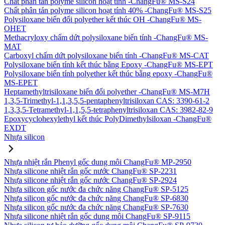
Chất phân tán polyme silicon hoạt tính -ChangFu® MS-S24
Chất phân tán polyme silicon hoạt tính 40% -ChangFu® MS-S25
Polysiloxane biến đổi polyether kết thúc OH -ChangFu® MS-
OHET
Methacryloxy chấm dứt polysiloxane biến tính -ChangFu® MS-
MAT
Carboxyl chấm dứt polysiloxane biến tính -ChangFu® MS-CAT
Polysiloxane biến tính kết thúc bằng Epoxy -ChangFu® MS-EPT
Polysiloxane biến tính polyether kết thúc bằng epoxy -ChangFu®
MS-EPET
Heptamethyltrisiloxane biến đổi polyether -ChangFu® MS-M7H
1,3,5-Trimethyl-1,1,3,5,5-pentaphenyltrisiloxan CAS: 3390-61-2
1,3,3,5-Tetramethyl-1,1,5,5-tetraphenyltrisiloxan CAS: 3982-82-9
Epoxycyclohexylethyl kết thúc PolyDimethylsiloxan -ChangFu®
EXDT
Nhựa silicon
Nhựa nhiệt rắn Phenyl gốc dung môi ChangFu® MP-2950
Nhựa silicone nhiệt rắn gốc nước ChangFu® SP-2231
Nhựa silicone nhiệt rắn gốc nước ChangFu® SP-2924
Nhựa silicon gốc nước đa chức năng ChangFu® SP-5125
Nhựa silicon gốc nước đa chức năng ChangFu® SP-6830
Nhựa silicon gốc nước đa chức năng ChangFu® SP-7630
Nhựa silicone nhiệt rắn gốc dung môi ChangFu® SP-9115