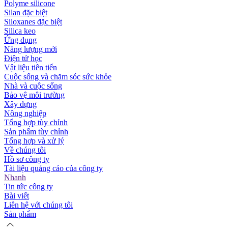
Polyme silicone
Silan đặc biệt
Siloxanes đặc biệt
Silica keo
Ứng dụng
Năng lượng mới
Điện tử học
Vật liệu tiên tiến
Cuộc sống và chăm sóc sức khỏe
Nhà và cuộc sống
Bảo vệ môi trường
Xây dựng
Nông nghiệp
Tổng hợp tùy chỉnh
Sản phẩm tùy chỉnh
Tổng hợp và xử lý
Về chúng tôi
Hồ sơ công ty
Tài liệu quảng cáo của công ty
Nhanh
Tin tức công ty
Bài viết
Liên hệ với chúng tôi
Sản phẩm