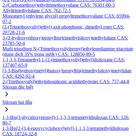
2-(Carbomethoxy)ethyltrimethoxysilane CAS: 76301-00-3
Allyltrimethylsilane CAS: 762-72-1
Monometyl (ethylene glycol) propyltrimethoxysilane CAS: 65994-
07-2
(2-(Trimethoxysilyl)ethyl) axit photphonic, dimethyl ester CAS:
20728-21-6
3-(2-hydroxyethoxy)propylbis(trimethylsiloxy)methylsilane CAS:
23785-50-4
Muối trisodium N-(Trimethoxysilylpropyl)ethylenediamine triacetate
(dung dịch 35% trong nước) CAS: 128850-89-5
1,1,3,3-Tetramethyl-1-[2-(trimethoxysilyl)ethyl]disiloxane CAS:
137407-65-9
[3,3-Bis(hydroxymetyl)butoxy]propylbis(trimethylsiloxy)metylsilan
CAS: 4262-92-4
2-(Triethoxysilyl)ethylphosphonic aciddiethylester CAS: 757-44-8
Siloxan đặc biệt
Siloxan hai đầu
1,3-Bis(3-glycidoxypropyl)-1,1,3,3-tetrametyldisiloxan CAS: 126-
80-7
1,3-Bis[2-(3,4-epoxycyclohexyl)etyl]-1,1,3,3-tetramethyldisiloxan
CAS: 18724-32-8