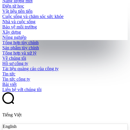
Năng lượng mới
Điện tử học
Vật liệu tiên tiến
Cuộc sống và chăm sóc sức khỏe
Nhà và cuộc sống
Bảo vệ môi trường
Xây dựng
Nông nghiệp
Tổng hợp tùy chỉnh
Sản phẩm tùy chỉnh
Tổng hợp và xử lý
Về chúng tôi
Hồ sơ công ty
Tài liệu quảng cáo của công ty
Tin tức
Tin tức công ty
Bài viết
Liên hệ với chúng tôi
Tiếng Việt
English