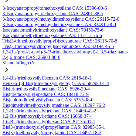
3-Isocyanatopropyltrimethoxysilane CAS: 15396-00-6
3-Isocyanatopropyltriethoxysilane CAS: 24801-88-5
3-Isocyanatopropylmethyldimethoxysilane CAS: 26115-72-0
3-Isocyanatopropylmethyldiethoxysilane CAS: 33491-28-0
Isocyanatomethyltrimethoxysilane CAS: 78450-75-6
Isocyanatomethyltriethoxysilane CAS: 132112-76-6
Tris(3-trimethoxysilylpropyl)isocyanurate CAS: 26115-70-8
Tris(3-triethoxysilylpropyl)isocyanurate CAS: 82194-46-5
1,3-Bis(prop-2-enyl)-5-(3-trimethoxysilylpropyl)-1,3,5-triazinane-
2,4,6-trione CAS: 26903-80-0
Silane lưỡng cực
1,4-Bis(triethoxysilyl)benzen CAS: 2615-18-1
Benzen 1,4-Bis(trimethoxysilylethyl) CAS: 58298-01-4
Bis(trimethoxysilyl)methane CAS: 5926-29-4
Bis(triethoxysilyl)methane CAS: 18418-72-9
Bis(chlorodimethylsilyl)metan CAS: 5357-38-0
Bis(dimethylmethoxysilyl)mathane CAS: 18297-76-2
1,2-Bis(trimethoxysilyl)ethane CAS: 18406-41-2
1,2-Bis(triethoxysilyl)ethane CAS: 16068-37-4
1,6-Bis(trimethoxysilyl)hexan CAS: 87135-01-1
Bis[3-(trimethoxysilyl)propyl]amin CAS: 82985-35-1
Bis[3-(triethoxysilyl)propyl]amin CAS: 13497-18-2