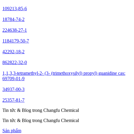
109213-85-6
18784-74-2
224638-27-1
1184179-50-7
42292-18-2
862822-32-0
1,1,3,3-tetramethyl-2- (3- (trimethoxysilyl) propyl) guanidine cas:
69709-01-9
34937-00-3
25357-81-7
Tin tức & Blog trong Changfu Chemical
Tin tức & Blog trong Changfu Chemical
Sản phẩm