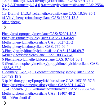
1,3,5-Trimethyl-1,3,5-trivinylcyclotrisiloxan CAS: 3901-77-7
2,4,6,8-Tetramethyl-2,4,6,8-tetravinylcyclotetrasiloxane CAS: 2554-
06-5
1,3-Divinyl-1,1,3,3-Tetramethoxydisiloxane CAS: 18293-85-1
(4-Vinylphenyl)trimethoxysilane CAS: 18001-13-3
Silan phenyl
Phenyltrisisopropenyloxysilane CAS: 52301-18-5
Phenyltris(trimethylsiloxy)silan CAS: 2116-84-9
Methylphenyldimethoxysilane CAS: 3027-21-2
Methylphenyldiethoxysilane CAS: 775-56-4
3-Phenylpropyldimethylchlorosilane CAS: 17146-09-7
6-Phenylhexyltrichlorosilane CAS: 18035-33-1
6-Phenylhexyldimethylchlorosilane CAS: 97451-53-1
3-(Pentabromophenylmethoxy)propyldimethylchlorosilane CAS:
166546-37-8
Clodimetyl[3-(2,3,4,5,6-pentafluorophenyl)propyl]silan CAS:
157499-19-9
3-(p-Methoxyphenyl)propyltrichlorosilane CAS: 163155-57-5
Phenyltris(vinyldimethylsiloxy)silane CAS: 60111-47-9
1,3-Diphenyl-1,1,3,3-tetramethoxydisiloxan CAS: 17938-09-9
Methyldiphenylmethoxysilane CAS: 18407-48-2
Silan kiềm chuỗi dài