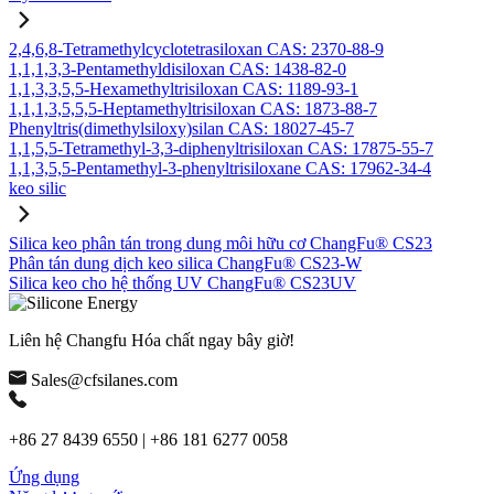
2,4,6,8-Tetramethylcyclotetrasiloxan CAS: 2370-88-9
1,1,1,3,3-Pentamethyldisiloxan CAS: 1438-82-0
1,1,3,3,5,5-Hexamethyltrisiloxan CAS: 1189-93-1
1,1,1,3,5,5,5-Heptamethyltrisiloxan CAS: 1873-88-7
Phenyltris(dimethylsiloxy)silan CAS: 18027-45-7
1,1,5,5-Tetramethyl-3,3-diphenyltrisiloxan CAS: 17875-55-7
1,1,3,5,5-Pentamethyl-3-phenyltrisiloxane CAS: 17962-34-4
keo silic
Silica keo phân tán trong dung môi hữu cơ ChangFu® CS23
Phân tán dung dịch keo silica ChangFu® CS23-W
Silica keo cho hệ thống UV ChangFu® CS23UV
Liên hệ Changfu Hóa chất ngay bây giờ!
Sales@cfsilanes.com
+86 27 8439 6550 | +86 181 6277 0058
Ứng dụng