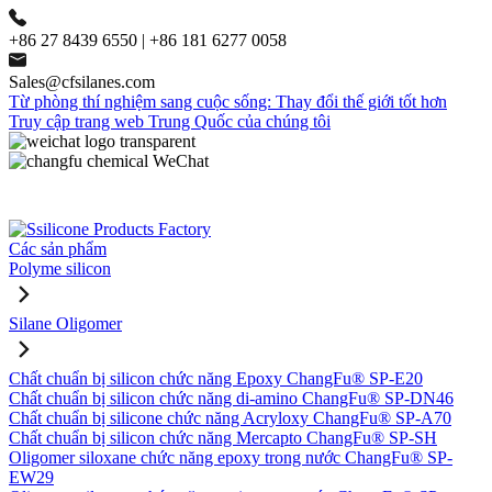
+86 27 8439 6550 | +86 181 6277 0058
Sales@cfsilanes.com
Từ phòng thí nghiệm sang cuộc sống: Thay đổi thế giới tốt hơn
Truy cập trang web Trung Quốc của chúng tôi
Các sản phẩm
Polyme silicon
Silane Oligomer
Chất chuẩn bị silicon chức năng Epoxy ChangFu® SP-E20
Chất chuẩn bị silicon chức năng di-amino ChangFu® SP-DN46
Chất chuẩn bị silicone chức năng Acryloxy ChangFu® SP-A70
Chất chuẩn bị silicon chức năng Mercapto ChangFu® SP-SH
Oligomer siloxane chức năng epoxy trong nước ChangFu® SP-
EW29