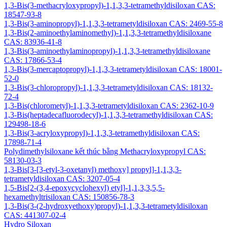
1,3-Bis(3-methacryloxypropyl)-1,1,3,3-tetramethyldisiloxan CAS:
18547-93-8
1,3-Bis(3-aminopropyl)-1,1,3,3-tetrametyldisiloxan CAS: 2469-55-8
1,3-Bis(2-aminoethylaminomethyl)-1,1,3,3-tetramethyldisiloxane
CAS: 83936-41-8
1,3-Bis(3-aminoethylaminopropyl)-1,1,3,3-tetramethyldisiloxane
CAS: 17866-53-4
1,3-Bis(3-mercaptopropyl)-1,1,3,3-tetrametyldisiloxan CAS: 18001-
52-0
1,3-Bis(3-chloropropyl)-1,1,3,3-tetrametyldisiloxan CAS: 18132-
72-4
1,3-Bis(chlorometyl)-1,1,3,3-tetrametyldisiloxan CAS: 2362-10-9
1,3-Bis(heptadecafluorodecyl)-1,1,3,3-tetramethyldisiloxan CAS:
129498-18-6
1,3-Bis(3-acryloxypropyl)-1,1,3,3-tetramethyldisiloxan CAS:
17898-71-4
Polydimethylsiloxane kết thúc bằng Methacryloxypropyl CAS:
58130-03-3
1,3-Bis[3-[3-etyl-3-oxetanyl) methoxy] propyl]-1,1,3,3-
tetrametyldisiloxan CAS: 3207-05-4
1,5-Bis[2-(3,4-epoxycyclohexyl) etyl]-1,1,3,3,5,5-
hexamethyltrisiloxan CAS: 150856-78-3
1,3-Bis(3-(2-hydroxyethoxy)propyl)-1,1,3,3-tetrametyldisiloxan
CAS: 441307-02-4
Hydro Siloxan