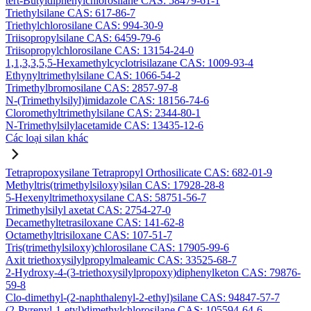
tert-Butyldiphenylchlorosilane CAS: 58479-61-1
Triethylsilane CAS: 617-86-7
Triethylchlorosilane CAS: 994-30-9
Triisopropylsilane CAS: 6459-79-6
Triisopropylchlorosilane CAS: 13154-24-0
1,1,3,3,5,5-Hexamethylcyclotrisilazane CAS: 1009-93-4
Ethynyltrimethylsilane CAS: 1066-54-2
Trimethylbromosilane CAS: 2857-97-8
N-(Trimethylsilyl)imidazole CAS: 18156-74-6
Cloromethyltrimethylsilane CAS: 2344-80-1
N-Trimethylsilylacetamide CAS: 13435-12-6
Các loại silan khác
Tetrapropoxysilane Tetrapropyl Orthosilicate CAS: 682-01-9
Methyltris(trimethylsiloxy)silan CAS: 17928-28-8
5-Hexenyltrimethoxysilane CAS: 58751-56-7
Trimethylsilyl axetat CAS: 2754-27-0
Decamethyltetrasiloxane CAS: 141-62-8
Octamethyltrisiloxane CAS: 107-51-7
Tris(trimethylsiloxy)chlorosilane CAS: 17905-99-6
Axit triethoxysilylpropylmaleamic CAS: 33525-68-7
2-Hydroxy-4-(3-triethoxysilylpropoxy)diphenylketon CAS: 79876-
59-8
Clo-dimethyl-(2-naphthalenyl-2-ethyl)silane CAS: 94847-57-7
(2-Pyrenyl-1-etyl)dimethylchlorosilane CAS: 105594-64-6