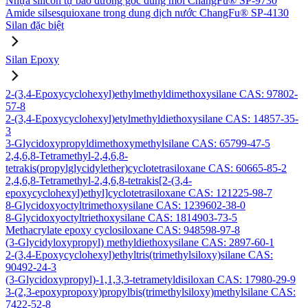
Nhựa silicon tự bảo dưỡng gốc dung môi ChangFu® SP-9730
Amide silsesquioxane trong dung dịch nước ChangFu® SP-4130
Silan đặc biệt
Silan Epoxy
2-(3,4-Epoxycyclohexyl)ethylmethyldimethoxysilane CAS: 97802-
57-8
2-(3,4-Epoxycyclohexyl)etylmethyldiethoxysilane CAS: 14857-35-
3
3-Glycidoxypropyldimethoxymethylsilane CAS: 65799-47-5
2,4,6,8-Tetramethyl-2,4,6,8-
tetrakis(propylglycidylether)cyclotetrasiloxane CAS: 60665-85-2
2,4,6,8-Tetramethyl-2,4,6,8-tetrakis[2-(3,4-
epoxycyclohexyl)ethyl]cyclotetrasiloxane CAS: 121225-98-7
8-Glycidoxyoctyltrimethoxysilane CAS: 1239602-38-0
8-Glycidoxyoctyltriethoxysilane CAS: 1814903-73-5
Methacrylate epoxy cyclosiloxane CAS: 948598-97-8
(3-Glycidyloxypropyl) methyldiethoxysilane CAS: 2897-60-1
2-(3,4-Epoxycyclohexyl)ethyltris(trimethylsiloxy)silane CAS:
90492-24-3
(3-Glycidoxypropyl)-1,1,3,3-tetrametyldisiloxan CAS: 17980-29-9
3-(2,3-epoxypropoxy)propylbis(trimethylsiloxy)methylsilane CAS:
7422-52-8