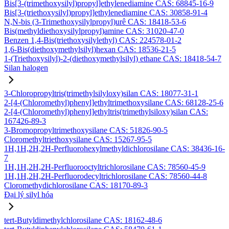
Bis[3-(trimethoxysilyl)propyl]ethylenediamine CAS: 68845-16-9
Bis[3-(triethoxysilyl)propyl]ethylenediamine CAS: 30858-91-4
N,N-bis (3-Trimethoxysilylpropyl)urê CAS: 18418-53-6
Bis(methyldiethoxysilylpropyl)amine CAS: 31020-47-0
Benzen 1,4-Bis(triethoxysilylethyl) CAS: 224578-01-2
1,6-Bis(diethoxymethylsilyl)hexan CAS: 18536-21-5
1-(Triethoxysilyl)-2-(diethoxymethylsilyl) ethane CAS: 18418-54-7
Silan halogen
3-Chloropropyltris(trimethylsilyloxy)silan CAS: 18077-31-1
2-[4-(Chloromethyl)phenyl]ethyltrimethoxysilane CAS: 68128-25-6
2-[4-(Chloromethyl)phenyl]ethyltris(trimethylsiloxy)silan CAS:
167426-89-3
3-Bromopropyltrimethoxysilane CAS: 51826-90-5
Cloromethyltriethoxysilane CAS: 15267-95-5
1H,1H,2H,2H-Perfluorohexylmethyldichlorosilane CAS: 38436-16-
7
1H,1H,2H,2H-Perfluorooctyltrichlorosilane CAS: 78560-45-9
1H,1H,2H,2H-Perfluorodecyltrichlorosilane CAS: 78560-44-8
Cloromethydichlorosilane CAS: 18170-89-3
Đại lý silyl hóa
tert-Butyldimethylchlorosilane CAS: 18162-48-6