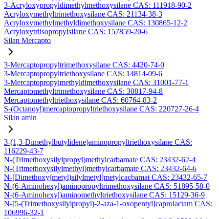
3-Acryloxypropyldimethylmethoxysilane CAS: 111918-90-2
Acryloxymethyltrimethoxysilane CAS: 21134-38-3
Acryloxymethylmethyldimethoxysilane CAS: 130865-12-2
Acryloxytriisopropylsilane CAS: 157859-20-6
Silan Mercapto
3-Mercaptopropyltrimethoxysilane CAS: 4420-74-0
3-Mercaptopropyltriethoxysilane CAS: 14814-09-6
3-Mercaptopropylmethyldimethoxysilane CAS: 31001-77-1
Mercaptomethyltrimethoxysilane CAS: 30817-94-8
Mercaptomethyltriethoxysilane CAS: 60764-83-2
S-(Octanoyl)mercaptopropyltriethoxysilane CAS: 220727-26-4
Silan amin
3-(1,3-Dimethylbutylidene)aminopropyltriethoxysilane CAS:
116229-43-7
N-(Trimethoxysilylpropyl)methylcarbamate CAS: 23432-62-4
N-(Trimethoxysilylmethyl)methylcarbamate CAS: 23432-64-6
N-[Dimethoxy(metyl)silylmetyl]metylcacbamat CAS: 23432-65-7
N-(6-Aminohexyl)aminopropyltrimethoxysilane CAS: 51895-58-0
N-(6-Aminohexyl)aminomethyltriethoxysilane CAS: 15129-36-9
N-[5-(Trimethoxysilylpropyl)-2-aza-1-oxopentyl]caprolactam CAS:
106996-32-1