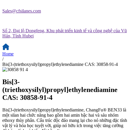
Sales@cfsilanes.com
Số 2, Đại lộ Dongfeng, Khu phát triển kinh tế và công nghệ của Vũ
Hán, Tỉnh Hubei
Home
/
Bis[3-(triethoxysilyl)propyl]ethylenediamine CAS: 30858-91-4
Bis[3-
(triethoxysilyl)propyl]ethylenediamine
CAS: 30858-91-4
Bis[3-(triethoxysilyl)propyl]ethylenediamine, ChangFu® BEN33 là
một silan hai chức năng bao gồm hai amin bậc hai và sáu nhóm
ethoxy thủy phân. Cấu trúc độc đáo mang lại cho nó những đặc tính
vật lý và hóa học tuyệt vời, giúp nó hữu ích trong việc tăng cường