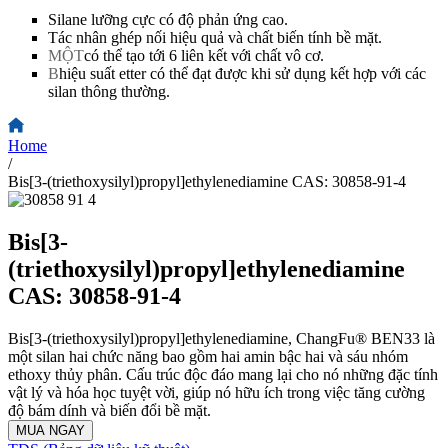
Silane lưỡng cực có độ phản ứng cao.
Tác nhân ghép nối hiệu quả và chất biến tính bề mặt.
MỘT
có thể tạo tới 6 liên kết với chất vô cơ.
B
hiệu suất etter có thể đạt được khi sử dụng kết hợp với các
silan thông thường.
Home
/
Bis[3-(triethoxysilyl)propyl]ethylenediamine CAS: 30858-91-4
Bis[3-
(triethoxysilyl)propyl]ethylenediamine
CAS: 30858-91-4
Bis[3-(triethoxysilyl)propyl]ethylenediamine, ChangFu® BEN33 là
một silan hai chức năng bao gồm hai amin bậc hai và sáu nhóm
ethoxy thủy phân. Cấu trúc độc đáo mang lại cho nó những đặc tính
vật lý và hóa học tuyệt vời, giúp nó hữu ích trong việc tăng cường
độ bám dính và biến đổi bề mặt.
MUA NGAY