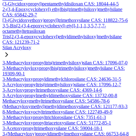
(3-Glycidoxypropyl)pentamethyldisiloxan CAS: 18044-44-5
2-(3,4-Epoxycyclohexyl) ethylbis(trimethylsiloxy)methylsilane
CAS: 65842-29-7
[3-(Glycidoxyethoxy)propyl]trimethoxysilane CAS: 118822-75-6
3,5-Bis[2-(3,4-epoxycyclohexyl) etyl]-1,1,1,3,5,7,7,7-
octamethyltetrasiloxan
Tris[2-(3,4-epoxycyclohexyl)ethyldimethylsiloxy]methylsilane
CAS: 121239-71-2
Silan Acryloxy
3-Methacryloxypropyltris(trimethylsiloxy)silan CAS: 17096-07-0
3-Methacryloyloxypropylbis(trimethylsiloxy)methylsilane CAS:
19309-90-1
3-Methacryloxypropyldimethylchlorosilane CAS: 24636-31-5
3-Acryloxypropyltris(trimethylsiloxy)silane CAS: 17096-12-7
3-Acryloxypropyltrimethoxysilane CAS: 4369-14-6
3-Acryloxypropylmethyldimethoxysilane CAS: 13732-00-8
Methacryloxymethyltrimethoxysilane CAS: 54586-78-6
(Methacryloxymethyl)methyldimethoxysilane CAS: 121177-93-3
8-Methacryloxyoctyltrimethoxysilane CAS: 122749-49-9
3-Methacryloxypropyltrichlorosilane CAS: 7351-61-3
3-Methacryloxypropyltriacetoxysilane CAS: 51772-85-1
3-Acetoxypropyltrimethoxysilane CAS: 59004-18-1
3-(Methacryloxy)propyldimethylmethoxysilane CAS: 66753-64-8