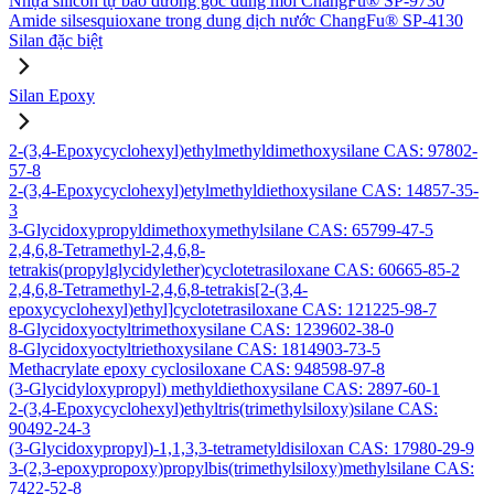
Nhựa silicon tự bảo dưỡng gốc dung môi ChangFu® SP-9730
Amide silsesquioxane trong dung dịch nước ChangFu® SP-4130
Silan đặc biệt
Silan Epoxy
2-(3,4-Epoxycyclohexyl)ethylmethyldimethoxysilane CAS: 97802-
57-8
2-(3,4-Epoxycyclohexyl)etylmethyldiethoxysilane CAS: 14857-35-
3
3-Glycidoxypropyldimethoxymethylsilane CAS: 65799-47-5
2,4,6,8-Tetramethyl-2,4,6,8-
tetrakis(propylglycidylether)cyclotetrasiloxane CAS: 60665-85-2
2,4,6,8-Tetramethyl-2,4,6,8-tetrakis[2-(3,4-
epoxycyclohexyl)ethyl]cyclotetrasiloxane CAS: 121225-98-7
8-Glycidoxyoctyltrimethoxysilane CAS: 1239602-38-0
8-Glycidoxyoctyltriethoxysilane CAS: 1814903-73-5
Methacrylate epoxy cyclosiloxane CAS: 948598-97-8
(3-Glycidyloxypropyl) methyldiethoxysilane CAS: 2897-60-1
2-(3,4-Epoxycyclohexyl)ethyltris(trimethylsiloxy)silane CAS:
90492-24-3
(3-Glycidoxypropyl)-1,1,3,3-tetrametyldisiloxan CAS: 17980-29-9
3-(2,3-epoxypropoxy)propylbis(trimethylsiloxy)methylsilane CAS:
7422-52-8