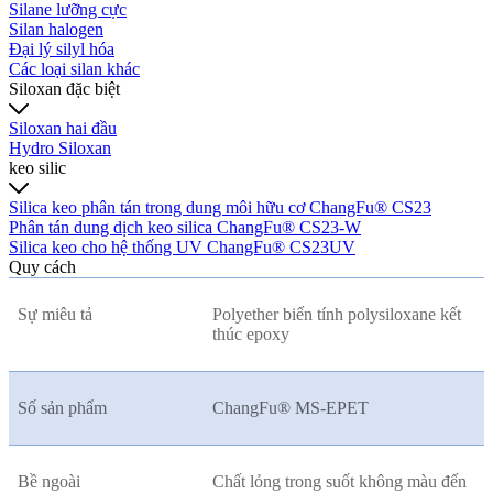
Silane lưỡng cực
Silan halogen
Đại lý silyl hóa
Các loại silan khác
Siloxan đặc biệt
Siloxan hai đầu
Hydro Siloxan
keo silic
Silica keo phân tán trong dung môi hữu cơ ChangFu® CS23
Phân tán dung dịch keo silica ChangFu® CS23-W
Silica keo cho hệ thống UV ChangFu® CS23UV
Quy cách
Sự miêu tả
Polyether biến tính polysiloxane kết
thúc epoxy
Số sản phẩm
ChangFu® MS-EPET
Bề ngoài
Chất lỏng trong suốt không màu đến