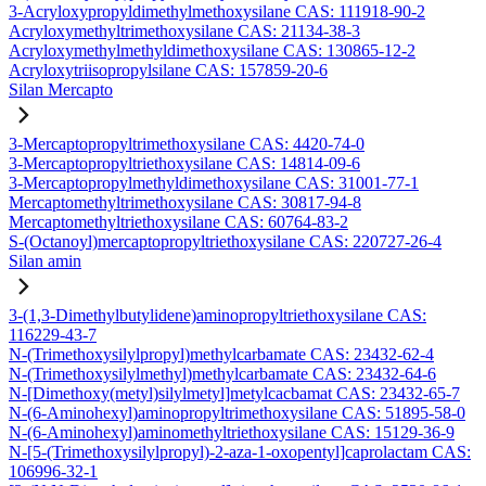
3-Acryloxypropyldimethylmethoxysilane CAS: 111918-90-2
Acryloxymethyltrimethoxysilane CAS: 21134-38-3
Acryloxymethylmethyldimethoxysilane CAS: 130865-12-2
Acryloxytriisopropylsilane CAS: 157859-20-6
Silan Mercapto
3-Mercaptopropyltrimethoxysilane CAS: 4420-74-0
3-Mercaptopropyltriethoxysilane CAS: 14814-09-6
3-Mercaptopropylmethyldimethoxysilane CAS: 31001-77-1
Mercaptomethyltrimethoxysilane CAS: 30817-94-8
Mercaptomethyltriethoxysilane CAS: 60764-83-2
S-(Octanoyl)mercaptopropyltriethoxysilane CAS: 220727-26-4
Silan amin
3-(1,3-Dimethylbutylidene)aminopropyltriethoxysilane CAS:
116229-43-7
N-(Trimethoxysilylpropyl)methylcarbamate CAS: 23432-62-4
N-(Trimethoxysilylmethyl)methylcarbamate CAS: 23432-64-6
N-[Dimethoxy(metyl)silylmetyl]metylcacbamat CAS: 23432-65-7
N-(6-Aminohexyl)aminopropyltrimethoxysilane CAS: 51895-58-0
N-(6-Aminohexyl)aminomethyltriethoxysilane CAS: 15129-36-9
N-[5-(Trimethoxysilylpropyl)-2-aza-1-oxopentyl]caprolactam CAS:
106996-32-1