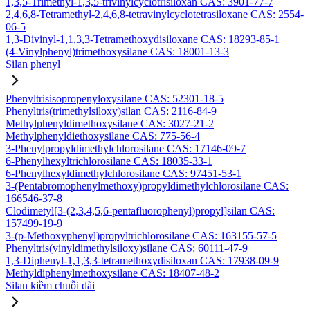
1,3,5-Trimethyl-1,3,5-trivinylcyclotrisiloxan CAS: 3901-77-7
2,4,6,8-Tetramethyl-2,4,6,8-tetravinylcyclotetrasiloxane CAS: 2554-
06-5
1,3-Divinyl-1,1,3,3-Tetramethoxydisiloxane CAS: 18293-85-1
(4-Vinylphenyl)trimethoxysilane CAS: 18001-13-3
Silan phenyl
Phenyltrisisopropenyloxysilane CAS: 52301-18-5
Phenyltris(trimethylsiloxy)silan CAS: 2116-84-9
Methylphenyldimethoxysilane CAS: 3027-21-2
Methylphenyldiethoxysilane CAS: 775-56-4
3-Phenylpropyldimethylchlorosilane CAS: 17146-09-7
6-Phenylhexyltrichlorosilane CAS: 18035-33-1
6-Phenylhexyldimethylchlorosilane CAS: 97451-53-1
3-(Pentabromophenylmethoxy)propyldimethylchlorosilane CAS:
166546-37-8
Clodimetyl[3-(2,3,4,5,6-pentafluorophenyl)propyl]silan CAS:
157499-19-9
3-(p-Methoxyphenyl)propyltrichlorosilane CAS: 163155-57-5
Phenyltris(vinyldimethylsiloxy)silane CAS: 60111-47-9
1,3-Diphenyl-1,1,3,3-tetramethoxydisiloxan CAS: 17938-09-9
Methyldiphenylmethoxysilane CAS: 18407-48-2
Silan kiềm chuỗi dài