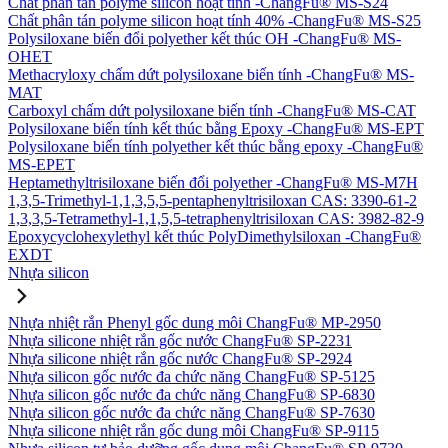
Chất phân tán polyme silicon hoạt tính -ChangFu® MS-S24
Chất phân tán polyme silicon hoạt tính 40% -ChangFu® MS-S25
Polysiloxane biến đổi polyether kết thúc OH -ChangFu® MS-
OHET
Methacryloxy chấm dứt polysiloxane biến tính -ChangFu® MS-
MAT
Carboxyl chấm dứt polysiloxane biến tính -ChangFu® MS-CAT
Polysiloxane biến tính kết thúc bằng Epoxy -ChangFu® MS-EPT
Polysiloxane biến tính polyether kết thúc bằng epoxy -ChangFu®
MS-EPET
Heptamethyltrisiloxane biến đổi polyether -ChangFu® MS-M7H
1,3,5-Trimethyl-1,1,3,5,5-pentaphenyltrisiloxan CAS: 3390-61-2
1,3,3,5-Tetramethyl-1,1,5,5-tetraphenyltrisiloxan CAS: 3982-82-9
Epoxycyclohexylethyl kết thúc PolyDimethylsiloxan -ChangFu®
EXDT
Nhựa silicon
Nhựa nhiệt rắn Phenyl gốc dung môi ChangFu® MP-2950
Nhựa silicone nhiệt rắn gốc nước ChangFu® SP-2231
Nhựa silicone nhiệt rắn gốc nước ChangFu® SP-2924
Nhựa silicon gốc nước đa chức năng ChangFu® SP-5125
Nhựa silicon gốc nước đa chức năng ChangFu® SP-6830
Nhựa silicon gốc nước đa chức năng ChangFu® SP-7630
Nhựa silicone nhiệt rắn gốc dung môi ChangFu® SP-9115