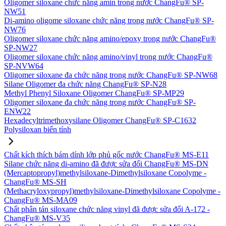
Oligomer siloxane chức năng amin trong nước ChangFu® SP-
NW51
Di-amino oligome siloxane chức năng trong nước ChangFu® SP-
NW76
Oligomer siloxane chức năng amino/epoxy trong nước ChangFu®
SP-NW27
Oligomer siloxane chức năng amino/vinyl trong nước ChangFu®
SP-NVW64
Oligomer siloxane đa chức năng trong nước ChangFu® SP-NW68
Silane Oligomer đa chức năng ChangFu® SP-N28
Methyl Phenyl Siloxane Oligomer ChangFu® SP-MP29
Oligomer siloxane đa chức năng trong nước ChangFu® SP-
ENW22
Hexadecyltrimethoxysilane Oligomer ChangFu® SP-C1632
Polysiloxan biến tính
Chất kích thích bám dính lớp phủ gốc nước ChangFu® MS-E11
Silane chức năng di-amino đã được sửa đổi ChangFu® MS-DN
(Mercaptopropyl)methylsiloxane-Dimethylsiloxane Copolyme -
ChangFu® MS-SH
(Methacryloxypropyl)methylsiloxane-Dimethylsiloxane Copolyme -
ChangFu® MS-MA09
Chất phân tán siloxane chức năng vinyl đã được sửa đổi A-172 -
ChangFu® MS-V35