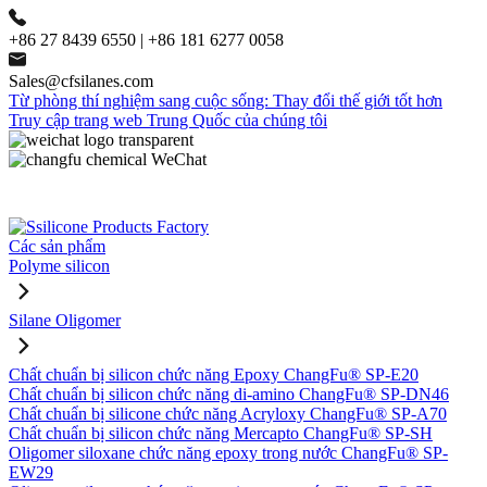
+86 27 8439 6550 | +86 181 6277 0058
Sales@cfsilanes.com
Từ phòng thí nghiệm sang cuộc sống: Thay đổi thế giới tốt hơn
Truy cập trang web Trung Quốc của chúng tôi
Các sản phẩm
Polyme silicon
Silane Oligomer
Chất chuẩn bị silicon chức năng Epoxy ChangFu® SP-E20
Chất chuẩn bị silicon chức năng di-amino ChangFu® SP-DN46
Chất chuẩn bị silicone chức năng Acryloxy ChangFu® SP-A70
Chất chuẩn bị silicon chức năng Mercapto ChangFu® SP-SH
Oligomer siloxane chức năng epoxy trong nước ChangFu® SP-
EW29