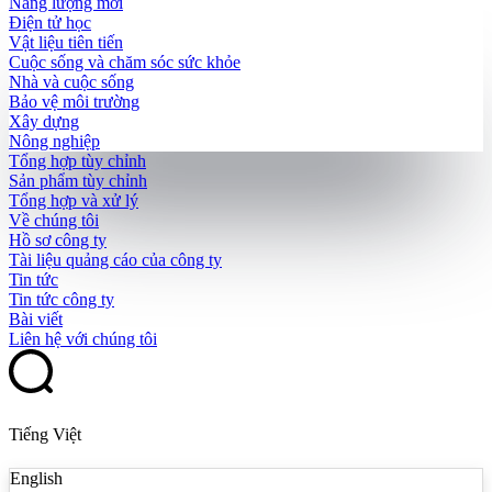
Năng lượng mới
Điện tử học
Vật liệu tiên tiến
Cuộc sống và chăm sóc sức khỏe
Nhà và cuộc sống
Bảo vệ môi trường
Xây dựng
Nông nghiệp
Tổng hợp tùy chỉnh
Sản phẩm tùy chỉnh
Tổng hợp và xử lý
Về chúng tôi
Hồ sơ công ty
Tài liệu quảng cáo của công ty
Tin tức
Tin tức công ty
Bài viết
Liên hệ với chúng tôi
Tiếng Việt
English