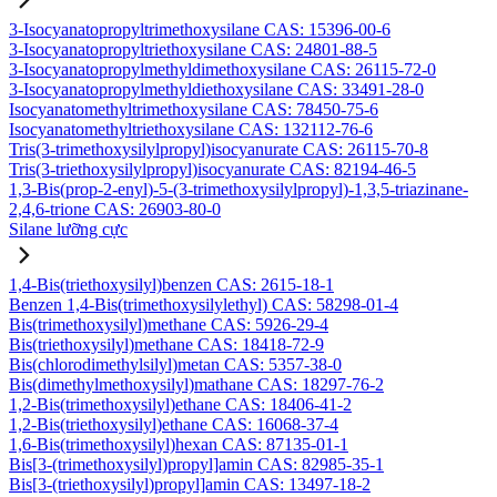
3-Isocyanatopropyltrimethoxysilane CAS: 15396-00-6
3-Isocyanatopropyltriethoxysilane CAS: 24801-88-5
3-Isocyanatopropylmethyldimethoxysilane CAS: 26115-72-0
3-Isocyanatopropylmethyldiethoxysilane CAS: 33491-28-0
Isocyanatomethyltrimethoxysilane CAS: 78450-75-6
Isocyanatomethyltriethoxysilane CAS: 132112-76-6
Tris(3-trimethoxysilylpropyl)isocyanurate CAS: 26115-70-8
Tris(3-triethoxysilylpropyl)isocyanurate CAS: 82194-46-5
1,3-Bis(prop-2-enyl)-5-(3-trimethoxysilylpropyl)-1,3,5-triazinane-
2,4,6-trione CAS: 26903-80-0
Silane lưỡng cực
1,4-Bis(triethoxysilyl)benzen CAS: 2615-18-1
Benzen 1,4-Bis(trimethoxysilylethyl) CAS: 58298-01-4
Bis(trimethoxysilyl)methane CAS: 5926-29-4
Bis(triethoxysilyl)methane CAS: 18418-72-9
Bis(chlorodimethylsilyl)metan CAS: 5357-38-0
Bis(dimethylmethoxysilyl)mathane CAS: 18297-76-2
1,2-Bis(trimethoxysilyl)ethane CAS: 18406-41-2
1,2-Bis(triethoxysilyl)ethane CAS: 16068-37-4
1,6-Bis(trimethoxysilyl)hexan CAS: 87135-01-1
Bis[3-(trimethoxysilyl)propyl]amin CAS: 82985-35-1
Bis[3-(triethoxysilyl)propyl]amin CAS: 13497-18-2