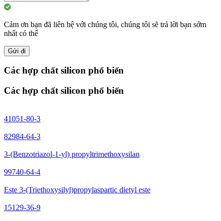
Cảm ơn bạn đã liên hệ với chúng tôi, chúng tôi sẽ trả lời bạn sớm
nhất có thể
Gửi đi
Các hợp chất silicon phổ biến
Các hợp chất silicon phổ biến
41051-80-3
82984-64-3
3-(Benzotriazol-1-yl) propyltrimethoxysilan
99740-64-4
Este 3-(Triethoxysilyl)propylaspartic dietyl este
15129-36-9