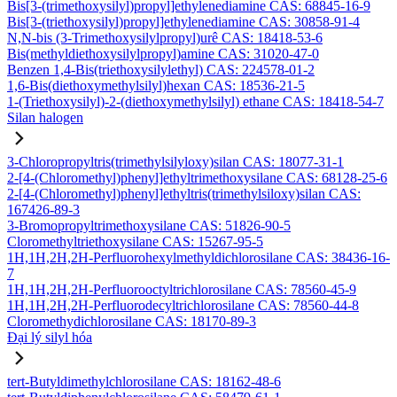
Bis[3-(trimethoxysilyl)propyl]ethylenediamine CAS: 68845-16-9
Bis[3-(triethoxysilyl)propyl]ethylenediamine CAS: 30858-91-4
N,N-bis (3-Trimethoxysilylpropyl)urê CAS: 18418-53-6
Bis(methyldiethoxysilylpropyl)amine CAS: 31020-47-0
Benzen 1,4-Bis(triethoxysilylethyl) CAS: 224578-01-2
1,6-Bis(diethoxymethylsilyl)hexan CAS: 18536-21-5
1-(Triethoxysilyl)-2-(diethoxymethylsilyl) ethane CAS: 18418-54-7
Silan halogen
3-Chloropropyltris(trimethylsilyloxy)silan CAS: 18077-31-1
2-[4-(Chloromethyl)phenyl]ethyltrimethoxysilane CAS: 68128-25-6
2-[4-(Chloromethyl)phenyl]ethyltris(trimethylsiloxy)silan CAS:
167426-89-3
3-Bromopropyltrimethoxysilane CAS: 51826-90-5
Cloromethyltriethoxysilane CAS: 15267-95-5
1H,1H,2H,2H-Perfluorohexylmethyldichlorosilane CAS: 38436-16-
7
1H,1H,2H,2H-Perfluorooctyltrichlorosilane CAS: 78560-45-9
1H,1H,2H,2H-Perfluorodecyltrichlorosilane CAS: 78560-44-8
Cloromethydichlorosilane CAS: 18170-89-3
Đại lý silyl hóa
tert-Butyldimethylchlorosilane CAS: 18162-48-6