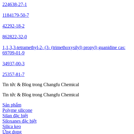
224638-27-1
1184179-50-7
42292-18-2
862822-32-0
1,1,3,3-tetramethyl-2- (3- (trimethoxysilyl) propyl) guanidine cas:
69709-01-9
34937-00-3
25357-81-7
Tin tức & Blog trong Changfu Chemical
Tin tức & Blog trong Changfu Chemical
Sản phẩm
Polyme silicone
Silan đặc biệt
Siloxanes đặc biệt
Silica keo
Ứng dụng