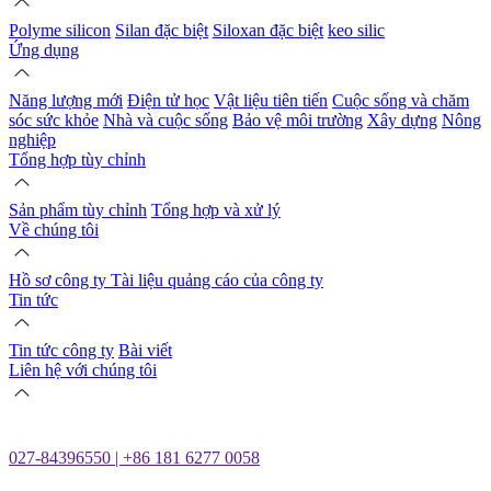
Polyme silicon
Silan đặc biệt
Siloxan đặc biệt
keo silic
Ứng dụng
Năng lượng mới
Điện tử học
Vật liệu tiên tiến
Cuộc sống và chăm
sóc sức khỏe
Nhà và cuộc sống
Bảo vệ môi trường
Xây dựng
Nông
nghiệp
Tổng hợp tùy chỉnh
Sản phẩm tùy chỉnh
Tổng hợp và xử lý
Về chúng tôi
Hồ sơ công ty
Tài liệu quảng cáo của công ty
Tin tức
Tin tức công ty
Bài viết
Liên hệ với chúng tôi
027-84396550 | +86 181 6277 0058