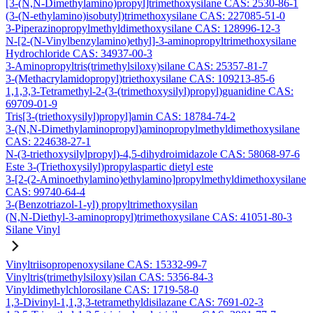
[3-(N,N-Dimethylamino)propyl]trimethoxysilane CAS: 2530-86-1
(3-(N-ethylamino)isobutyl)trimethoxysilane CAS: 227085-51-0
3-Piperazinopropylmethyldimethoxysilane CAS: 128996-12-3
N-[2-(N-Vinylbenzylamino)ethyl]-3-aminopropyltrimethoxysilane
Hydrochloride CAS: 34937-00-3
3-Aminopropyltris(trimethylsiloxy)silane CAS: 25357-81-7
3-(Methacrylamidopropyl)triethoxysilane CAS: 109213-85-6
1,1,3,3-Tetramethyl-2-(3-(trimethoxysilyl)propyl)guanidine CAS:
69709-01-9
Tris[3-(triethoxysilyl)propyl]amin CAS: 18784-74-2
3-(N,N-Dimethylaminopropyl)aminopropylmethyldimethoxysilane
CAS: 224638-27-1
N-(3-triethoxysilylpropyl)-4,5-dihydroimidazole CAS: 58068-97-6
Este 3-(Triethoxysilyl)propylaspartic dietyl este
3-[2-(2-Aminoethylamino)ethylamino]propylmethyldimethoxysilane
CAS: 99740-64-4
3-(Benzotriazol-1-yl) propyltrimethoxysilan
(N,N-Diethyl-3-aminopropyl)trimethoxysilane CAS: 41051-80-3
Silane Vinyl
Vinyltriisopropenoxysilane CAS: 15332-99-7
Vinyltris(trimethylsiloxy)silan CAS: 5356-84-3
Vinyldimethylchlorosilane CAS: 1719-58-0
1,3-Divinyl-1,1,3,3-tetramethyldisilazane CAS: 7691-02-3