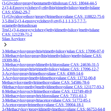
(3-Glycidoxypropyl)pentamethyldisiloxan CAS: 18044-44-5
2-(3,4-Epoxycyclohexyl) ethylbis(trimethylsiloxy)methylsilane
CAS: 65842-29-7
[3-(Glycidoxyethoxy)propyl]trimethoxysilane CAS: 118822-75-6
3,5-Bis[2-(3,4-epoxycyclohexyl) etyl]-1,1,1,3,5,7,7,7-
octamethyltetrasiloxan
Tris[2-(3,4-epoxycyclohexyl)ethyldimethylsiloxy]methylsilane
CAS: 121239-71-2
Silan Acryloxy
3-Methacryloxypropyltris(trimethylsiloxy)silan CAS: 17096-07-0
3-Methacryloyloxypropylbis(trimethylsiloxy)methylsilane CAS:
19309-90-1
3-Methacryloxypropyldimethylchlorosilane CAS: 24636-31-5
3-Acryloxypropyltris(trimethylsiloxy)silane CAS: 17096-12-7
3-Acryloxypropyltrimethoxysilane CAS: 4369-14-6
3-Acryloxypropylmethyldimethoxysilane CAS: 13732-00-8
Methacryloxymethyltrimethoxysilane CAS: 54586-78-6
(Methacryloxymethyl)methyldimethoxysilane CAS: 121177-93-3
8-Methacryloxyoctyltrimethoxysilane CAS: 122749-49-9
3-Methacryloxypropyltrichlorosilane CAS: 7351-61-3
3-Methacryloxypropyltriacetoxysilane CAS: 51772-85-1
3-Acetoxypropyltrimethoxysilane CAS: 59004-18-1
3-(Methacryloxy)propyldimethylmethoxysilane CAS: 66753-64-8