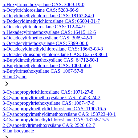
n-Hexyltrimethoxysilane CAS: 3069-19-0
n-Octyltrichlorosilane CAS: 5283-66-9
n-Octyldimethylchlorosilane CAS: 18162-84-0
n-Dodecyldimethylchlorosilane CAS: 66604-31-7
n-Octadecyltrichlorosilane CAS: 112-04-9
n-Hexadecyltrimethoxysilane CAS: 16415-12-6
n-Octadecyltrimethoxysilane CAS: 3069-42-9
n-Octadecyltriethoxysilane CAS: 7399-00-0
n-Octadecyldimethylchlorosilane CAS: 18643-08-8
n-Octadecyldiisobutylchlorosilane CAS: 162578-86-1
n-Butyldimethylmethoxysilane CAS: 64712-50-1
n-Butyldimethylchlorosilane CAS: 1000-50-6
n-Butyltrimethoxysilane CAS: 1067-57-8
Silan Cyano
3-Cyanopropyltrichlorosilane CAS: 1071-27-8
3-Cyanopropyltrimethoxysilane CAS: 55453-24-2
3-Cyanopropyltriethoxysilane CAS: 1067-47-6
3-Cyanopropylmethyldichlorosilane CAS: 1190-16-5
3-Cyanopropylmethyldimethoxysilane CAS: 153723-40-1
3-Cyanopropyldimethylchlorosilane CAS: 18156-15-5
2-Cyanoethyltrimethoxysilane CAS: 2526-62-7
Silan isocyanate