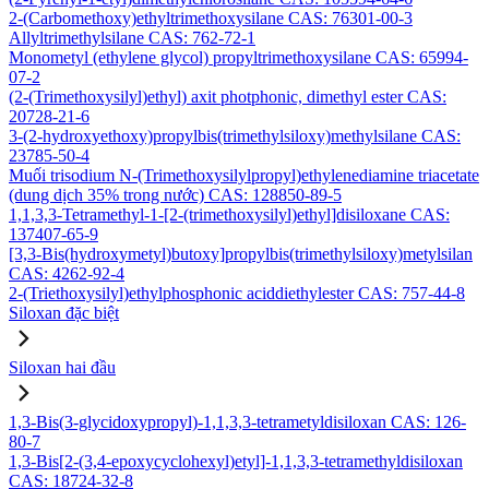
2-(Carbomethoxy)ethyltrimethoxysilane CAS: 76301-00-3
Allyltrimethylsilane CAS: 762-72-1
Monometyl (ethylene glycol) propyltrimethoxysilane CAS: 65994-
07-2
(2-(Trimethoxysilyl)ethyl) axit photphonic, dimethyl ester CAS:
20728-21-6
3-(2-hydroxyethoxy)propylbis(trimethylsiloxy)methylsilane CAS:
23785-50-4
Muối trisodium N-(Trimethoxysilylpropyl)ethylenediamine triacetate
(dung dịch 35% trong nước) CAS: 128850-89-5
1,1,3,3-Tetramethyl-1-[2-(trimethoxysilyl)ethyl]disiloxane CAS:
137407-65-9
[3,3-Bis(hydroxymetyl)butoxy]propylbis(trimethylsiloxy)metylsilan
CAS: 4262-92-4
2-(Triethoxysilyl)ethylphosphonic aciddiethylester CAS: 757-44-8
Siloxan đặc biệt
Siloxan hai đầu
1,3-Bis(3-glycidoxypropyl)-1,1,3,3-tetrametyldisiloxan CAS: 126-
80-7
1,3-Bis[2-(3,4-epoxycyclohexyl)etyl]-1,1,3,3-tetramethyldisiloxan
CAS: 18724-32-8