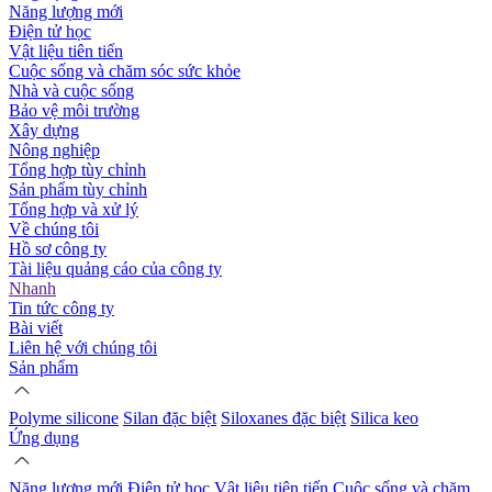
Năng lượng mới
Điện tử học
Vật liệu tiên tiến
Cuộc sống và chăm sóc sức khỏe
Nhà và cuộc sống
Bảo vệ môi trường
Xây dựng
Nông nghiệp
Tổng hợp tùy chỉnh
Sản phẩm tùy chỉnh
Tổng hợp và xử lý
Về chúng tôi
Hồ sơ công ty
Tài liệu quảng cáo của công ty
Nhanh
Tin tức công ty
Bài viết
Liên hệ với chúng tôi
Sản phẩm
Polyme silicone
Silan đặc biệt
Siloxanes đặc biệt
Silica keo
Ứng dụng
Năng lượng mới
Điện tử học
Vật liệu tiên tiến
Cuộc sống và chăm