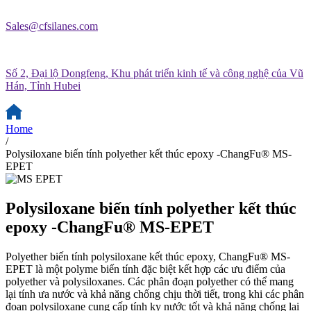
Sales@cfsilanes.com
Số 2, Đại lộ Dongfeng, Khu phát triển kinh tế và công nghệ của Vũ
Hán, Tỉnh Hubei
Home
/
Polysiloxane biến tính polyether kết thúc epoxy -ChangFu® MS-
EPET
Polysiloxane biến tính polyether kết thúc
epoxy -ChangFu® MS-EPET
Polyether biến tính polysiloxane kết thúc epoxy, ChangFu® MS-
EPET là một polyme biến tính đặc biệt kết hợp các ưu điểm của
polyether và polysiloxanes. Các phân đoạn polyether có thể mang
lại tính ưa nước và khả năng chống chịu thời tiết, trong khi các phân
đoạn polysiloxane cung cấp tính kỵ nước tốt và khả năng chống lại