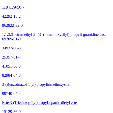
1184179-50-7
42292-18-2
862822-32-0
1,1,3,3-tetramethyl-2- (3- (trimethoxysilyl) propyl) guanidine cas:
69709-01-9
34937-00-3
25357-81-7
41051-80-3
82984-64-3
3-(Benzotriazol-1-yl) propyltrimethoxysilan
99740-64-4
Este 3-(Triethoxysilyl)propylaspartic dietyl este
15129-36-9