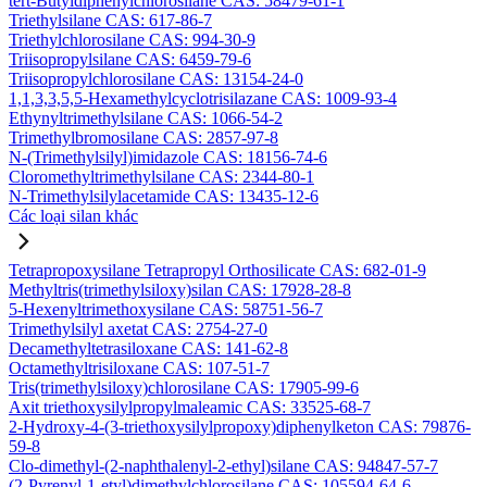
tert-Butyldiphenylchlorosilane CAS: 58479-61-1
Triethylsilane CAS: 617-86-7
Triethylchlorosilane CAS: 994-30-9
Triisopropylsilane CAS: 6459-79-6
Triisopropylchlorosilane CAS: 13154-24-0
1,1,3,3,5,5-Hexamethylcyclotrisilazane CAS: 1009-93-4
Ethynyltrimethylsilane CAS: 1066-54-2
Trimethylbromosilane CAS: 2857-97-8
N-(Trimethylsilyl)imidazole CAS: 18156-74-6
Cloromethyltrimethylsilane CAS: 2344-80-1
N-Trimethylsilylacetamide CAS: 13435-12-6
Các loại silan khác
Tetrapropoxysilane Tetrapropyl Orthosilicate CAS: 682-01-9
Methyltris(trimethylsiloxy)silan CAS: 17928-28-8
5-Hexenyltrimethoxysilane CAS: 58751-56-7
Trimethylsilyl axetat CAS: 2754-27-0
Decamethyltetrasiloxane CAS: 141-62-8
Octamethyltrisiloxane CAS: 107-51-7
Tris(trimethylsiloxy)chlorosilane CAS: 17905-99-6
Axit triethoxysilylpropylmaleamic CAS: 33525-68-7
2-Hydroxy-4-(3-triethoxysilylpropoxy)diphenylketon CAS: 79876-
59-8
Clo-dimethyl-(2-naphthalenyl-2-ethyl)silane CAS: 94847-57-7
(2-Pyrenyl-1-etyl)dimethylchlorosilane CAS: 105594-64-6