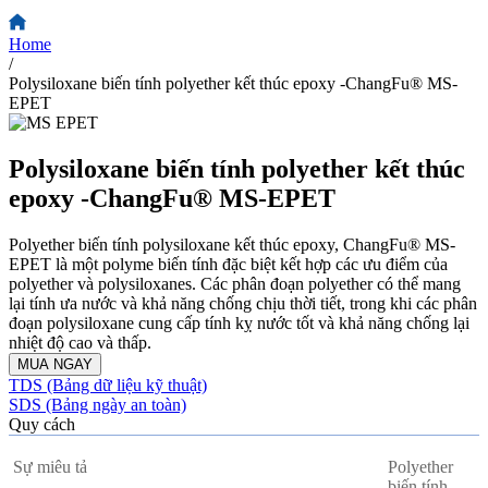
Home
/
Polysiloxane biến tính polyether kết thúc epoxy -ChangFu® MS-
EPET
Polysiloxane biến tính polyether kết thúc
epoxy -ChangFu® MS-EPET
Polyether biến tính polysiloxane kết thúc epoxy, ChangFu® MS-
EPET là một polyme biến tính đặc biệt kết hợp các ưu điểm của
polyether và polysiloxanes. Các phân đoạn polyether có thể mang
lại tính ưa nước và khả năng chống chịu thời tiết, trong khi các phân
đoạn polysiloxane cung cấp tính kỵ nước tốt và khả năng chống lại
nhiệt độ cao và thấp.
MUA NGAY
TDS (Bảng dữ liệu kỹ thuật)
SDS (Bảng ngày an toàn)
Quy cách
Sự miêu tả
Polyether
biến tính