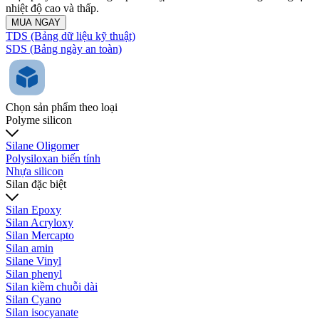
nhiệt độ cao và thấp.
MUA NGAY
TDS (Bảng dữ liệu kỹ thuật)
SDS (Bảng ngày an toàn)
Chọn sản phẩm theo loại
Polyme silicon
Silane Oligomer
Polysiloxan biến tính
Nhựa silicon
Silan đặc biệt
Silan Epoxy
Silan Acryloxy
Silan Mercapto
Silan amin
Silane Vinyl
Silan phenyl
Silan kiềm chuỗi dài
Silan Cyano
Silan isocyanate