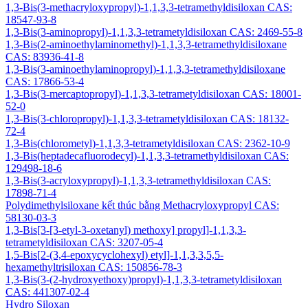
1,3-Bis(3-methacryloxypropyl)-1,1,3,3-tetramethyldisiloxan CAS:
18547-93-8
1,3-Bis(3-aminopropyl)-1,1,3,3-tetrametyldisiloxan CAS: 2469-55-8
1,3-Bis(2-aminoethylaminomethyl)-1,1,3,3-tetramethyldisiloxane
CAS: 83936-41-8
1,3-Bis(3-aminoethylaminopropyl)-1,1,3,3-tetramethyldisiloxane
CAS: 17866-53-4
1,3-Bis(3-mercaptopropyl)-1,1,3,3-tetrametyldisiloxan CAS: 18001-
52-0
1,3-Bis(3-chloropropyl)-1,1,3,3-tetrametyldisiloxan CAS: 18132-
72-4
1,3-Bis(chlorometyl)-1,1,3,3-tetrametyldisiloxan CAS: 2362-10-9
1,3-Bis(heptadecafluorodecyl)-1,1,3,3-tetramethyldisiloxan CAS:
129498-18-6
1,3-Bis(3-acryloxypropyl)-1,1,3,3-tetramethyldisiloxan CAS:
17898-71-4
Polydimethylsiloxane kết thúc bằng Methacryloxypropyl CAS:
58130-03-3
1,3-Bis[3-[3-etyl-3-oxetanyl) methoxy] propyl]-1,1,3,3-
tetrametyldisiloxan CAS: 3207-05-4
1,5-Bis[2-(3,4-epoxycyclohexyl) etyl]-1,1,3,3,5,5-
hexamethyltrisiloxan CAS: 150856-78-3
1,3-Bis(3-(2-hydroxyethoxy)propyl)-1,1,3,3-tetrametyldisiloxan
CAS: 441307-02-4
Hydro Siloxan