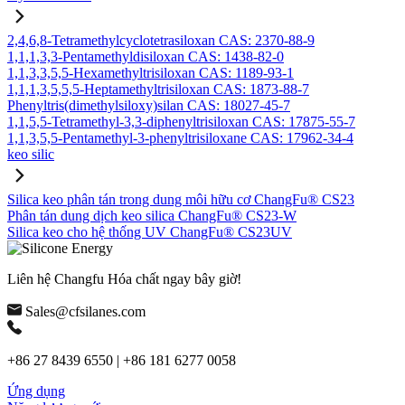
2,4,6,8-Tetramethylcyclotetrasiloxan CAS: 2370-88-9
1,1,1,3,3-Pentamethyldisiloxan CAS: 1438-82-0
1,1,3,3,5,5-Hexamethyltrisiloxan CAS: 1189-93-1
1,1,1,3,5,5,5-Heptamethyltrisiloxan CAS: 1873-88-7
Phenyltris(dimethylsiloxy)silan CAS: 18027-45-7
1,1,5,5-Tetramethyl-3,3-diphenyltrisiloxan CAS: 17875-55-7
1,1,3,5,5-Pentamethyl-3-phenyltrisiloxane CAS: 17962-34-4
keo silic
Silica keo phân tán trong dung môi hữu cơ ChangFu® CS23
Phân tán dung dịch keo silica ChangFu® CS23-W
Silica keo cho hệ thống UV ChangFu® CS23UV
Liên hệ Changfu Hóa chất ngay bây giờ!
Sales@cfsilanes.com
+86 27 8439 6550 | +86 181 6277 0058
Ứng dụng