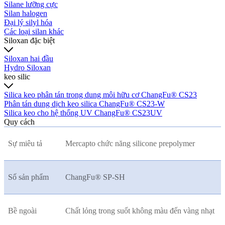
Silane lưỡng cực
Silan halogen
Đại lý silyl hóa
Các loại silan khác
Siloxan đặc biệt
Siloxan hai đầu
Hydro Siloxan
keo silic
Silica keo phân tán trong dung môi hữu cơ ChangFu® CS23
Phân tán dung dịch keo silica ChangFu® CS23-W
Silica keo cho hệ thống UV ChangFu® CS23UV
Quy cách
Sự miêu tả
Mercapto chức năng silicone prepolymer
Số sản phẩm
ChangFu® SP-SH
Bề ngoài
Chất lỏng trong suốt không màu đến vàng nhạt