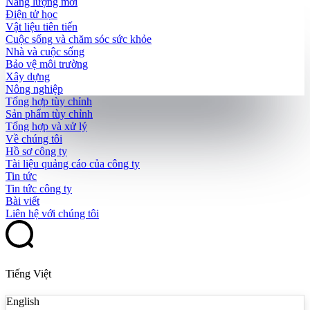
Năng lượng mới
Điện tử học
Vật liệu tiên tiến
Cuộc sống và chăm sóc sức khỏe
Nhà và cuộc sống
Bảo vệ môi trường
Xây dựng
Nông nghiệp
Tổng hợp tùy chỉnh
Sản phẩm tùy chỉnh
Tổng hợp và xử lý
Về chúng tôi
Hồ sơ công ty
Tài liệu quảng cáo của công ty
Tin tức
Tin tức công ty
Bài viết
Liên hệ với chúng tôi
Tiếng Việt
English