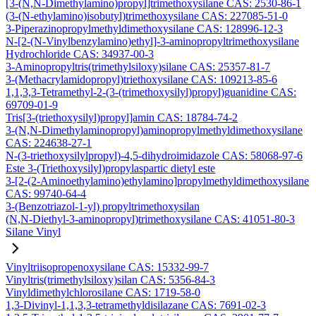
[3-(N,N-Dimethylamino)propyl]trimethoxysilane CAS: 2530-86-1
(3-(N-ethylamino)isobutyl)trimethoxysilane CAS: 227085-51-0
3-Piperazinopropylmethyldimethoxysilane CAS: 128996-12-3
N-[2-(N-Vinylbenzylamino)ethyl]-3-aminopropyltrimethoxysilane
Hydrochloride CAS: 34937-00-3
3-Aminopropyltris(trimethylsiloxy)silane CAS: 25357-81-7
3-(Methacrylamidopropyl)triethoxysilane CAS: 109213-85-6
1,1,3,3-Tetramethyl-2-(3-(trimethoxysilyl)propyl)guanidine CAS:
69709-01-9
Tris[3-(triethoxysilyl)propyl]amin CAS: 18784-74-2
3-(N,N-Dimethylaminopropyl)aminopropylmethyldimethoxysilane
CAS: 224638-27-1
N-(3-triethoxysilylpropyl)-4,5-dihydroimidazole CAS: 58068-97-6
Este 3-(Triethoxysilyl)propylaspartic dietyl este
3-[2-(2-Aminoethylamino)ethylamino]propylmethyldimethoxysilane
CAS: 99740-64-4
3-(Benzotriazol-1-yl) propyltrimethoxysilan
(N,N-Diethyl-3-aminopropyl)trimethoxysilane CAS: 41051-80-3
Silane Vinyl
Vinyltriisopropenoxysilane CAS: 15332-99-7
Vinyltris(trimethylsiloxy)silan CAS: 5356-84-3
Vinyldimethylchlorosilane CAS: 1719-58-0
1,3-Divinyl-1,1,3,3-tetramethyldisilazane CAS: 7691-02-3