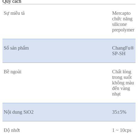
Quy cách
Sự miêu tả
Mercapto
chức năng
silicone
prepolymer
Số sản phẩm
ChangFu®
SP-SH
Bề ngoài
Chất lỏng
trong suốt
không màu
đến vàng
nhạt
Nội dung SiO2
35±5%
Độ nhớt
1 ~ 10cps