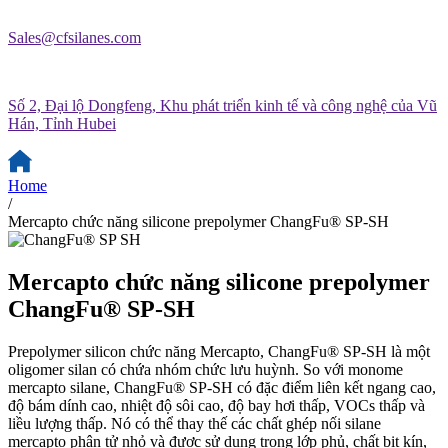
Sales@cfsilanes.com
Số 2, Đại lộ Dongfeng, Khu phát triển kinh tế và công nghệ của Vũ
Hán, Tỉnh Hubei
Home
/
Mercapto chức năng silicone prepolymer ChangFu® SP-SH
Mercapto chức năng silicone prepolymer
ChangFu® SP-SH
Prepolymer silicon chức năng Mercapto, ChangFu® SP-SH là một
oligomer silan có chứa nhóm chức lưu huỳnh. So với monome
mercapto silane, ChangFu® SP-SH có đặc điểm liên kết ngang cao,
độ bám dính cao, nhiệt độ sôi cao, độ bay hơi thấp, VOCs thấp và
liều lượng thấp. Nó có thể thay thế các chất ghép nối silane
mercapto phân tử nhỏ và được sử dụng trong lớp phủ, chất bịt kín,