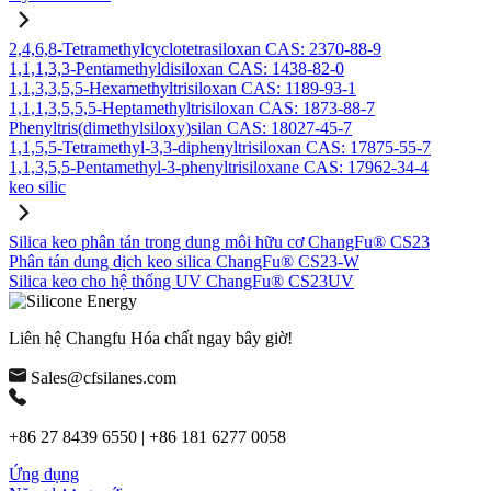
2,4,6,8-Tetramethylcyclotetrasiloxan CAS: 2370-88-9
1,1,1,3,3-Pentamethyldisiloxan CAS: 1438-82-0
1,1,3,3,5,5-Hexamethyltrisiloxan CAS: 1189-93-1
1,1,1,3,5,5,5-Heptamethyltrisiloxan CAS: 1873-88-7
Phenyltris(dimethylsiloxy)silan CAS: 18027-45-7
1,1,5,5-Tetramethyl-3,3-diphenyltrisiloxan CAS: 17875-55-7
1,1,3,5,5-Pentamethyl-3-phenyltrisiloxane CAS: 17962-34-4
keo silic
Silica keo phân tán trong dung môi hữu cơ ChangFu® CS23
Phân tán dung dịch keo silica ChangFu® CS23-W
Silica keo cho hệ thống UV ChangFu® CS23UV
Liên hệ Changfu Hóa chất ngay bây giờ!
Sales@cfsilanes.com
+86 27 8439 6550 | +86 181 6277 0058
Ứng dụng