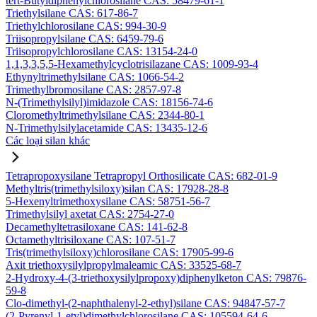
tert-Butyldiphenylchlorosilane CAS: 58479-61-1
Triethylsilane CAS: 617-86-7
Triethylchlorosilane CAS: 994-30-9
Triisopropylsilane CAS: 6459-79-6
Triisopropylchlorosilane CAS: 13154-24-0
1,1,3,3,5,5-Hexamethylcyclotrisilazane CAS: 1009-93-4
Ethynyltrimethylsilane CAS: 1066-54-2
Trimethylbromosilane CAS: 2857-97-8
N-(Trimethylsilyl)imidazole CAS: 18156-74-6
Cloromethyltrimethylsilane CAS: 2344-80-1
N-Trimethylsilylacetamide CAS: 13435-12-6
Các loại silan khác
Tetrapropoxysilane Tetrapropyl Orthosilicate CAS: 682-01-9
Methyltris(trimethylsiloxy)silan CAS: 17928-28-8
5-Hexenyltrimethoxysilane CAS: 58751-56-7
Trimethylsilyl axetat CAS: 2754-27-0
Decamethyltetrasiloxane CAS: 141-62-8
Octamethyltrisiloxane CAS: 107-51-7
Tris(trimethylsiloxy)chlorosilane CAS: 17905-99-6
Axit triethoxysilylpropylmaleamic CAS: 33525-68-7
2-Hydroxy-4-(3-triethoxysilylpropoxy)diphenylketon CAS: 79876-
59-8
Clo-dimethyl-(2-naphthalenyl-2-ethyl)silane CAS: 94847-57-7
(2-Pyrenyl-1-etyl)dimethylchlorosilane CAS: 105594-64-6