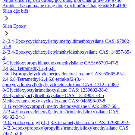
Nhựa silicon tự bảo dưỡng gốc dung môi ChangFu® SP-9730
Amide silsesquioxane trong dung dịch nước ChangFu® SP-4130
Silan đặc biệt
Silan Epoxy
2-(3,4-Epoxycyclohexyl)ethylmethyldimethoxysilane CAS: 97802-
57-8
2-(3,4-Epoxycyclohexyl)etylmethyldiethoxysilane CAS: 14857-35-
3
3-Glycidoxypropyldimethoxymethylsilane CAS: 65799-47-5
2,4,6,8-Tetramethyl-2,4,6,8-
tetrakis(propylglycidylether)cyclotetrasiloxane CAS: 60665-85-2
2,4,6,8-Tetramethyl-2,4,6,8-tetrakis[2-(3,4-
epoxycyclohexyl)ethyl]cyclotetrasiloxane CAS: 121225-98-7
8-Glycidoxyoctyltrimethoxysilane CAS: 1239602-38-0
8-Glycidoxyoctyltriethoxysilane CAS: 1814903-73-5
Methacrylate epoxy cyclosiloxane CAS: 948598-97-8
(3-Glycidyloxypropyl) methyldiethoxysilane CAS: 2897-60-1
2-(3,4-Epoxycyclohexyl)ethyltris(trimethylsiloxy)silane CAS:
90492-24-3
(3-Glycidoxypropyl)-1,1,3,3-tetrametyldisiloxan CAS: 17980-29-9
3-(2,3-epoxypropoxy)propylbis(trimethylsiloxy)methylsilane CAS:
7422-52-8