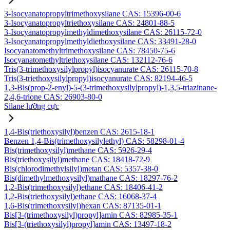
3-Isocyanatopropyltrimethoxysilane CAS: 15396-00-6
3-Isocyanatopropyltriethoxysilane CAS: 24801-88-5
3-Isocyanatopropylmethyldimethoxysilane CAS: 26115-72-0
3-Isocyanatopropylmethyldiethoxysilane CAS: 33491-28-0
Isocyanatomethyltrimethoxysilane CAS: 78450-75-6
Isocyanatomethyltriethoxysilane CAS: 132112-76-6
Tris(3-trimethoxysilylpropyl)isocyanurate CAS: 26115-70-8
Tris(3-triethoxysilylpropyl)isocyanurate CAS: 82194-46-5
1,3-Bis(prop-2-enyl)-5-(3-trimethoxysilylpropyl)-1,3,5-triazinane-
2,4,6-trione CAS: 26903-80-0
Silane lưỡng cực
1,4-Bis(triethoxysilyl)benzen CAS: 2615-18-1
Benzen 1,4-Bis(trimethoxysilylethyl) CAS: 58298-01-4
Bis(trimethoxysilyl)methane CAS: 5926-29-4
Bis(triethoxysilyl)methane CAS: 18418-72-9
Bis(chlorodimethylsilyl)metan CAS: 5357-38-0
Bis(dimethylmethoxysilyl)mathane CAS: 18297-76-2
1,2-Bis(trimethoxysilyl)ethane CAS: 18406-41-2
1,2-Bis(triethoxysilyl)ethane CAS: 16068-37-4
1,6-Bis(trimethoxysilyl)hexan CAS: 87135-01-1
Bis[3-(trimethoxysilyl)propyl]amin CAS: 82985-35-1
Bis[3-(triethoxysilyl)propyl]amin CAS: 13497-18-2