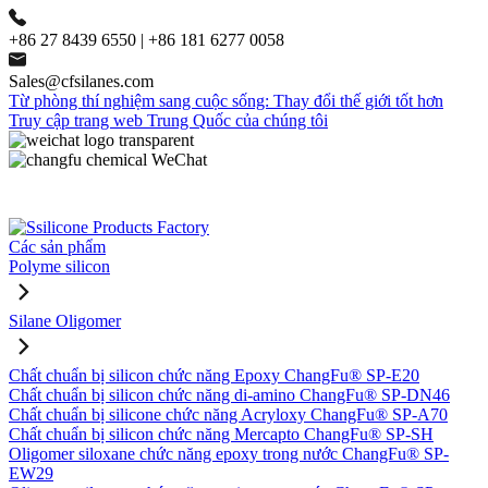
+86 27 8439 6550 | +86 181 6277 0058
Sales@cfsilanes.com
Từ phòng thí nghiệm sang cuộc sống: Thay đổi thế giới tốt hơn
Truy cập trang web Trung Quốc của chúng tôi
Các sản phẩm
Polyme silicon
Silane Oligomer
Chất chuẩn bị silicon chức năng Epoxy ChangFu® SP-E20
Chất chuẩn bị silicon chức năng di-amino ChangFu® SP-DN46
Chất chuẩn bị silicone chức năng Acryloxy ChangFu® SP-A70
Chất chuẩn bị silicon chức năng Mercapto ChangFu® SP-SH
Oligomer siloxane chức năng epoxy trong nước ChangFu® SP-
EW29