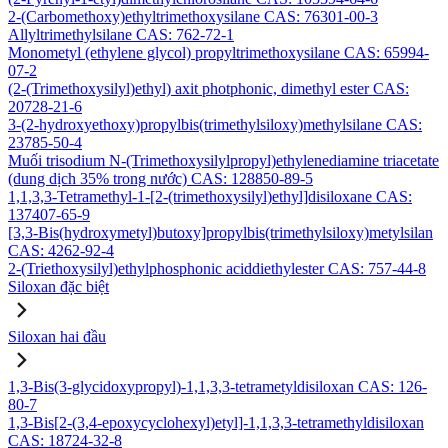
2-(Carbomethoxy)ethyltrimethoxysilane CAS: 76301-00-3
Allyltrimethylsilane CAS: 762-72-1
Monometyl (ethylene glycol) propyltrimethoxysilane CAS: 65994-
07-2
(2-(Trimethoxysilyl)ethyl) axit photphonic, dimethyl ester CAS:
20728-21-6
3-(2-hydroxyethoxy)propylbis(trimethylsiloxy)methylsilane CAS:
23785-50-4
Muối trisodium N-(Trimethoxysilylpropyl)ethylenediamine triacetate
(dung dịch 35% trong nước) CAS: 128850-89-5
1,1,3,3-Tetramethyl-1-[2-(trimethoxysilyl)ethyl]disiloxane CAS:
137407-65-9
[3,3-Bis(hydroxymetyl)butoxy]propylbis(trimethylsiloxy)metylsilan
CAS: 4262-92-4
2-(Triethoxysilyl)ethylphosphonic aciddiethylester CAS: 757-44-8
Siloxan đặc biệt
Siloxan hai đầu
1,3-Bis(3-glycidoxypropyl)-1,1,3,3-tetrametyldisiloxan CAS: 126-
80-7
1,3-Bis[2-(3,4-epoxycyclohexyl)etyl]-1,1,3,3-tetramethyldisiloxan
CAS: 18724-32-8