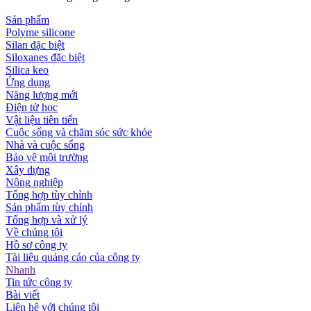
Sản phẩm
Polyme silicone
Silan đặc biệt
Siloxanes đặc biệt
Silica keo
Ứng dụng
Năng lượng mới
Điện tử học
Vật liệu tiên tiến
Cuộc sống và chăm sóc sức khỏe
Nhà và cuộc sống
Bảo vệ môi trường
Xây dựng
Nông nghiệp
Tổng hợp tùy chỉnh
Sản phẩm tùy chỉnh
Tổng hợp và xử lý
Về chúng tôi
Hồ sơ công ty
Tài liệu quảng cáo của công ty
Nhanh
Tin tức công ty
Bài viết
Liên hệ với chúng tôi