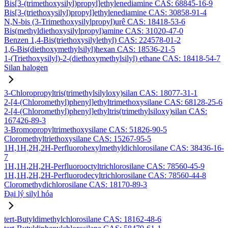
Bis[3-(trimethoxysilyl)propyl]ethylenediamine CAS: 68845-16-9
Bis[3-(triethoxysilyl)propyl]ethylenediamine CAS: 30858-91-4
N,N-bis (3-Trimethoxysilylpropyl)urê CAS: 18418-53-6
Bis(methyldiethoxysilylpropyl)amine CAS: 31020-47-0
Benzen 1,4-Bis(triethoxysilylethyl) CAS: 224578-01-2
1,6-Bis(diethoxymethylsilyl)hexan CAS: 18536-21-5
1-(Triethoxysilyl)-2-(diethoxymethylsilyl) ethane CAS: 18418-54-7
Silan halogen
3-Chloropropyltris(trimethylsilyloxy)silan CAS: 18077-31-1
2-[4-(Chloromethyl)phenyl]ethyltrimethoxysilane CAS: 68128-25-6
2-[4-(Chloromethyl)phenyl]ethyltris(trimethylsiloxy)silan CAS:
167426-89-3
3-Bromopropyltrimethoxysilane CAS: 51826-90-5
Cloromethyltriethoxysilane CAS: 15267-95-5
1H,1H,2H,2H-Perfluorohexylmethyldichlorosilane CAS: 38436-16-
7
1H,1H,2H,2H-Perfluorooctyltrichlorosilane CAS: 78560-45-9
1H,1H,2H,2H-Perfluorodecyltrichlorosilane CAS: 78560-44-8
Cloromethydichlorosilane CAS: 18170-89-3
Đại lý silyl hóa
tert-Butyldimethylchlorosilane CAS: 18162-48-6