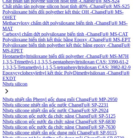
Chất phân tán polyme silicon hoạt tính -ChangFu® MS-S24
Chất phân tán polyme silicon hoạt tính 40% -ChangFu® MS-S25
Polysiloxane biến đổi polyether kết thúc OH -ChangFu® MS-
OHET
Methacryloxy chấm dứt polysiloxane biến tính -ChangFu® MS-
MAT
Carboxyl chấm dứt polysiloxane biến tính -ChangFu® MS-CAT
Polysiloxane biến tính kết thúc bằng Epoxy -ChangFu® MS-EPT
Polysiloxane biến tính polyether kết thúc bằng epoxy -ChangFu®
MS-EPET
Heptamethyltrisiloxane biến đổi polyether -ChangFu® MS-M7H
1,3,5-Trimethyl-1,1,3,5,5-pentaphenyltrisiloxan CAS: 3390-61-2
1,3,3,5-Tetramethyl-1,1,5,5-tetraphenyltrisiloxan CAS: 3982-82-9
Epoxycyclohexylethyl kết thúc PolyDimethylsiloxan -ChangFu®
EXDT
Nhựa silicon
Nhựa nhiệt rắn Phenyl gốc dung môi ChangFu® MP-2950
Nhựa silicone nhiệt rắn gốc nước ChangFu® SP-2231
Nhựa silicone nhiệt rắn gốc nước ChangFu® SP-2924
Nhựa silicon gốc nước đa chức năng ChangFu® SP-5125
Nhựa silicon gốc nước đa chức năng ChangFu® SP-6830
Nhựa silicon gốc nước đa chức năng ChangFu® SP-7630
Nhựa silicone nhiệt rắn gốc dung môi ChangFu® SP-9115