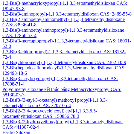
1,3-Bis(3-methacryloxypropyl)-1,1,3,3-tetramethyldisiloxan CAS:
18547-93-8
1,3-Bis(3-aminopropyl)-1,1,3,3-tetrametyldisiloxan CAS: 2469-55-8
1,3-Bis(2-aminoethylaminomethyl)-1,1,3,3-tetramethyldisiloxane
CAS: 83936-41-8
1,3-Bis(3-aminoethylaminopropyl)-1,1,3,3-tetramethyldisiloxane
CAS: 17866-53-4
1,3-Bis(3-mercaptopropyl)-1,1,3,3-tetrametyldisiloxan CAS: 18001-
52-0
1,3-Bis(3-chloropropyl)-1,1,3,3-tetrametyldisiloxan CAS: 18132-
72-4
1,3-Bis(chlorometyl)-1,1,3,3-tetrametyldisiloxan CAS: 2362-10-9
1,3-Bis(heptadecafluorodecyl)-1,1,3,3-tetramethyldisiloxan CAS:
129498-18-6
1,3-Bis(3-acryloxypropyl)-1,1,3,3-tetramethyldisiloxan CAS:
17898-71-4
Polydimethylsiloxane kết thúc bằng Methacryloxypropyl CAS:
58130-03-3
1,3-Bis[3-[3-etyl-3-oxetanyl) methoxy] propyl]-1,1,3,3-
tetrametyldisiloxan CAS: 3207-05-4
1,5-Bis[2-(3,4-epoxycyclohexyl) etyl]-1,1,3,3,5,5-
hexamethyltrisiloxan CAS: 150856-78-3
1,3-Bis(3-(2-hydroxyethoxy)propyl)-1,1,3,3-tetrametyldisiloxan
CAS: 441307-02-4
Hydro Siloxan