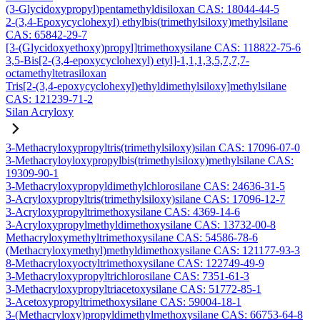
(3-Glycidoxypropyl)pentamethyldisiloxan CAS: 18044-44-5
2-(3,4-Epoxycyclohexyl) ethylbis(trimethylsiloxy)methylsilane
CAS: 65842-29-7
[3-(Glycidoxyethoxy)propyl]trimethoxysilane CAS: 118822-75-6
3,5-Bis[2-(3,4-epoxycyclohexyl) etyl]-1,1,1,3,5,7,7,7-
octamethyltetrasiloxan
Tris[2-(3,4-epoxycyclohexyl)ethyldimethylsiloxy]methylsilane
CAS: 121239-71-2
Silan Acryloxy
3-Methacryloxypropyltris(trimethylsiloxy)silan CAS: 17096-07-0
3-Methacryloyloxypropylbis(trimethylsiloxy)methylsilane CAS:
19309-90-1
3-Methacryloxypropyldimethylchlorosilane CAS: 24636-31-5
3-Acryloxypropyltris(trimethylsiloxy)silane CAS: 17096-12-7
3-Acryloxypropyltrimethoxysilane CAS: 4369-14-6
3-Acryloxypropylmethyldimethoxysilane CAS: 13732-00-8
Methacryloxymethyltrimethoxysilane CAS: 54586-78-6
(Methacryloxymethyl)methyldimethoxysilane CAS: 121177-93-3
8-Methacryloxyoctyltrimethoxysilane CAS: 122749-49-9
3-Methacryloxypropyltrichlorosilane CAS: 7351-61-3
3-Methacryloxypropyltriacetoxysilane CAS: 51772-85-1
3-Acetoxypropyltrimethoxysilane CAS: 59004-18-1
3-(Methacryloxy)propyldimethylmethoxysilane CAS: 66753-64-8