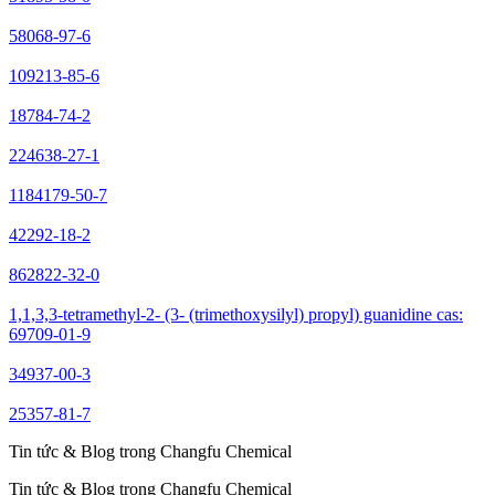
58068-97-6
109213-85-6
18784-74-2
224638-27-1
1184179-50-7
42292-18-2
862822-32-0
1,1,3,3-tetramethyl-2- (3- (trimethoxysilyl) propyl) guanidine cas:
69709-01-9
34937-00-3
25357-81-7
Tin tức & Blog trong Changfu Chemical
Tin tức & Blog trong Changfu Chemical