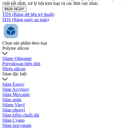
chất kết dính, xử lý bột kim loại và các lĩnh vực khác.
MUA NGAY
TDS (Bảng dữ liệu kỹ thuật)
SDS (Bảng ngày an toàn)
Chọn sản phẩm theo loại
Polyme silicon
Silane Oligomer
Polysiloxan biến tính
Nhựa silicon
Silan đặc biệt
Silan Epoxy
Silan Acryloxy
Silan Mercapto
Silan amin
Silane Vinyl
Silan phenyl
Silan kiềm chuỗi dài
Silan Cyano
Silan isocyanate