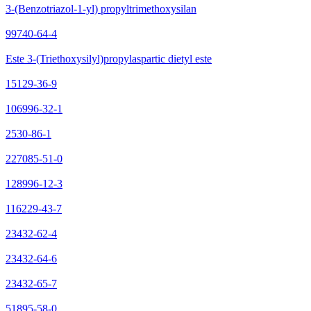
3-(Benzotriazol-1-yl) propyltrimethoxysilan
99740-64-4
Este 3-(Triethoxysilyl)propylaspartic dietyl este
15129-36-9
106996-32-1
2530-86-1
227085-51-0
128996-12-3
116229-43-7
23432-62-4
23432-64-6
23432-65-7
51895-58-0