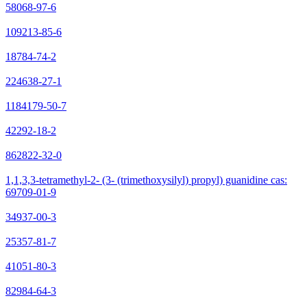
58068-97-6
109213-85-6
18784-74-2
224638-27-1
1184179-50-7
42292-18-2
862822-32-0
1,1,3,3-tetramethyl-2- (3- (trimethoxysilyl) propyl) guanidine cas:
69709-01-9
34937-00-3
25357-81-7
41051-80-3
82984-64-3