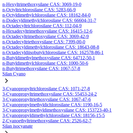
n-Hexyltrimethoxysilane CAS: 3069-19-0
n-Octyltrichlorosilane CAS: 5283-66-9
n-Octyldimethylchlorosilane CAS: 18162-84-0
n-Dodecyldimethylchlorosilane CAS: 66604-31-7
n-Octadecyltrichlorosilane CAS: 112-04-9
n-Hexadecyltrimethoxysilane CAS: 16415-12-6
n-Octadecyltrimethoxysilane CAS: 3069-42-9
n-Octadecyltriethoxysilane CAS: 7399-00-0
n-Octadecyldimethylchlorosilane CAS: 18643-08-8
n-Octadecyldiisobutylchlorosilane CAS: 162578-86-1
n-Butyldimethylmethoxysilane CAS: 64712-50-1
n-Butyldimethylchlorosilane CAS: 1000-50-6
n-Butyltrimethoxysilane CAS: 1067-57-8
Silan Cyano
3-Cyanopropyltrichlorosilane CAS: 1071-27-8
3-Cyanopropyltrimethoxysilane CAS: 55453-24-2
3-Cyanopropyltriethoxysilane CAS: 1067-47-6
3-Cyanopropylmethyldichlorosilane CAS: 1190-16-5
3-Cyanopropylmethyldimethoxysilane CAS: 153723-40-1
3-Cyanopropyldimethylchlorosilane CAS: 18156-15-5
2-Cyanoethyltrimethoxysilane CAS: 2526-62-7
Silan isocyanate