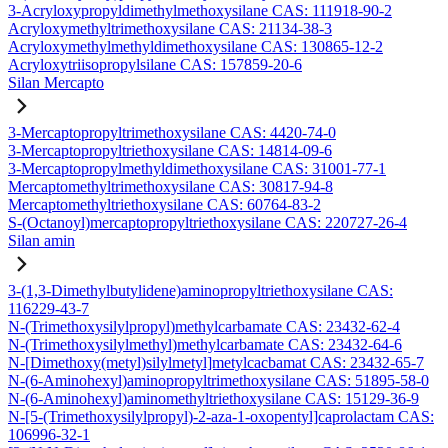
3-Acryloxypropyldimethylmethoxysilane CAS: 111918-90-2
Acryloxymethyltrimethoxysilane CAS: 21134-38-3
Acryloxymethylmethyldimethoxysilane CAS: 130865-12-2
Acryloxytriisopropylsilane CAS: 157859-20-6
Silan Mercapto
3-Mercaptopropyltrimethoxysilane CAS: 4420-74-0
3-Mercaptopropyltriethoxysilane CAS: 14814-09-6
3-Mercaptopropylmethyldimethoxysilane CAS: 31001-77-1
Mercaptomethyltrimethoxysilane CAS: 30817-94-8
Mercaptomethyltriethoxysilane CAS: 60764-83-2
S-(Octanoyl)mercaptopropyltriethoxysilane CAS: 220727-26-4
Silan amin
3-(1,3-Dimethylbutylidene)aminopropyltriethoxysilane CAS:
116229-43-7
N-(Trimethoxysilylpropyl)methylcarbamate CAS: 23432-62-4
N-(Trimethoxysilylmethyl)methylcarbamate CAS: 23432-64-6
N-[Dimethoxy(metyl)silylmetyl]metylcacbamat CAS: 23432-65-7
N-(6-Aminohexyl)aminopropyltrimethoxysilane CAS: 51895-58-0
N-(6-Aminohexyl)aminomethyltriethoxysilane CAS: 15129-36-9
N-[5-(Trimethoxysilylpropyl)-2-aza-1-oxopentyl]caprolactam CAS:
106996-32-1