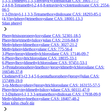
1,3,5-Trimethyl-1,3,5-trivinylcyclotrisiloxan CAS: 3901-77-7
2,4,6,8-Tetramethyl-2,4,6,8-tetravinylcyclotetrasiloxane CAS: 2554-
06-5
1,3-Divinyl-1,1,3,3-Tetramethoxydisiloxane CAS: 18293-85-1
(4-Vinylphenyl)trimethoxysilane CAS: 18001-13-3
Silan phenyl
Phenyltrisisopropenyloxysilane CAS: 52301-18-5
Phenyltris(trimethylsiloxy)silan CAS: 2116-84-9
Methylphenyldimethoxysilane CAS: 3027-21-2
Methylphenyldiethoxysilane CAS: 775-56-4
3-Phenylpropyldimethylchlorosilane CAS: 17146-09-7
6-Phenylhexyltrichlorosilane CAS: 18035-33-1
6-Phenylhexyldimethylchlorosilane CAS: 97451-53-1
3-(Pentabromophenylmethoxy)propyldimethylchlorosilane CAS:
166546-37-8
Clodimetyl[3-(2,3,4,5,6-pentafluorophenyl)propyl]silan CAS:
157499-19-9
3-(p-Methoxyphenyl)propyltrichlorosilane CAS: 163155-57-5
Phenyltris(vinyldimethylsiloxy)silane CAS: 60111-47-9
1,3-Diphenyl-1,1,3,3-tetramethoxydisiloxan CAS: 17938-09-9
Methyldiphenylmethoxysilane CAS: 18407-48-2
Silan kiềm chuỗi dài