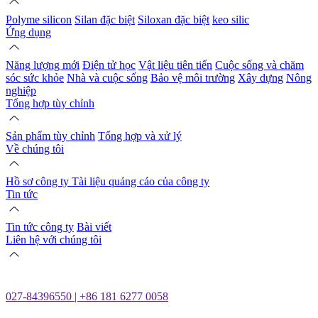
Polyme silicon
Silan đặc biệt
Siloxan đặc biệt
keo silic
Ứng dụng
Năng lượng mới
Điện tử học
Vật liệu tiên tiến
Cuộc sống và chăm
sóc sức khỏe
Nhà và cuộc sống
Bảo vệ môi trường
Xây dựng
Nông
nghiệp
Tổng hợp tùy chỉnh
Sản phẩm tùy chỉnh
Tổng hợp và xử lý
Về chúng tôi
Hồ sơ công ty
Tài liệu quảng cáo của công ty
Tin tức
Tin tức công ty
Bài viết
Liên hệ với chúng tôi
027-84396550 | +86 181 6277 0058