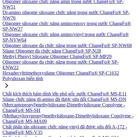
Oligomer siloxane chức năng amin trong nước ChangFu® SP-
NW51
Di-amino oligome siloxane chức năng trong nước ChangFu® SP-
NW76
Oligomer siloxane chức năng amino/epoxy trong nước ChangFu®
SP-NW27
Oligomer siloxane chức năng amino/vinyl trong nước ChangFu®
SP-NVW64
Oligomer siloxane đa chức năng trong nước ChangFu® SP-NW68
Silane Oligomer đa chức năng ChangFu® SP-N28
Methyl Phenyl Siloxane Oligomer ChangFu® SP-MP29
Oligomer siloxane đa chức năng trong nước ChangFu® SP-
ENW22
Hexadecyltrimethoxysilane Oligomer ChangFu® SP-C1632
Polysiloxan biến tính
Chất kích thích bám dính lớp phủ gốc nước ChangFu® MS-E11
Silane chức năng di-amino đã được sửa đổi ChangFu® MS-DN
(Mercaptopropyl)methylsiloxane-Dimethylsiloxane Copolyme -
ChangFu® MS-SH
(Methacryloxypropyl)methylsiloxane-Dimethylsiloxane Copolyme -
ChangFu® MS-MA09
Chất phân tán siloxane chức năng vinyl đã được sửa đổi A-172 -
ChangFu® MS-V35