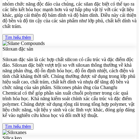
nhóm chức năng độc đáo của chúng, các silan đặc biệt có thể tạo ra
các liên kết hóa học mạnh hơn và sự hấp phụ vật lý với các vật liệu
khác, giúp cải thiện độ bám dính và độ bám dính. Điều này cải thiện
độ bền và độ tin cậy của các sản phẩm như lớp phủ, chất kết dính và
chất trám.
Tìm hiểu thêm
Siloxan đặc sản
Siloxan đặc sản là các hợp chất silicon có cấu trúc và đặc điểm độc
đáo. Siloxan đặc biệt vượt trội so với siloxan thông thường về khả
năng phản ứng, độ ổn định hóa học, độ ổn định nhiệt, cách điện và
tính chất kháng thời tiết. Chúng thường được sử dụng trong lớp phủ
hiệu suất cao, chất trám, chất kết dính và nhựa để tăng độ bền và
chức năng của sản phẩm. Silicones phản ứng của Changfu
Chemical có thể góp phần sản xuất chuỗi polymer trong các quá
trình hóa học. Khả năng kiểm soát chính xác cấu trúc và đặc điểm
polymer. Chúng được sử dụng rộng rãi trong tổng hợp polymer, vật
liệu chức năng, vật liệu y sinh và các lĩnh vực khác, đóng góp đáng
kể vào nghiên cứu khoa học và đổi mới kỹ thuật.
Tìm hiểu thêm
Silica keo