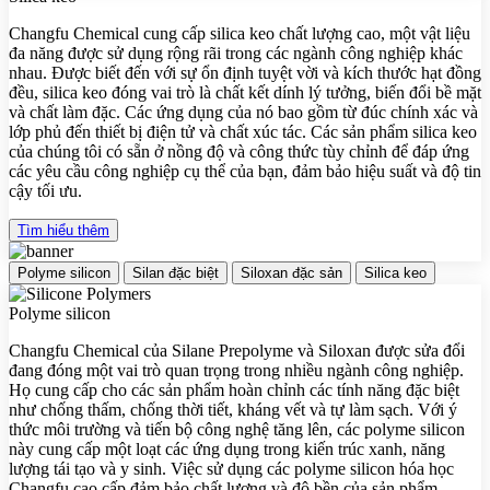
Changfu Chemical cung cấp silica keo chất lượng cao, một vật liệu
đa năng được sử dụng rộng rãi trong các ngành công nghiệp khác
nhau. Được biết đến với sự ổn định tuyệt vời và kích thước hạt đồng
đều, silica keo đóng vai trò là chất kết dính lý tưởng, biến đổi bề mặt
và chất làm đặc. Các ứng dụng của nó bao gồm từ đúc chính xác và
lớp phủ đến thiết bị điện tử và chất xúc tác. Các sản phẩm silica keo
của chúng tôi có sẵn ở nồng độ và công thức tùy chỉnh để đáp ứng
các yêu cầu công nghiệp cụ thể của bạn, đảm bảo hiệu suất và độ tin
cậy tối ưu.
Tìm hiểu thêm
Polyme silicon
Silan đặc biệt
Siloxan đặc sản
Silica keo
Polyme silicon
Changfu Chemical của Silane Prepolyme và Siloxan được sửa đổi
đang đóng một vai trò quan trọng trong nhiều ngành công nghiệp.
Họ cung cấp cho các sản phẩm hoàn chỉnh các tính năng đặc biệt
như chống thấm, chống thời tiết, kháng vết và tự làm sạch. Với ý
thức môi trường và tiến bộ công nghệ tăng lên, các polyme silicon
này cung cấp một loạt các ứng dụng trong kiến ​​trúc xanh, năng
lượng tái tạo và y sinh. Việc sử dụng các polyme silicon hóa học
Changfu cao cấp đảm bảo chất lượng và độ bền của sản phẩm.