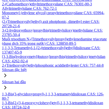
2-(Carbomethoxy)ethyltrimethoxysilane CAS: 76301-00-3
Allyltrimethylsilane CAS: 762-72-1
Monometyl (ethylene glycol) propyltrimethoxysilane CAS: 65994-
07-2
(2-(Trimethoxysilyl)ethyl) axit photphonic, dimethyl ester CAS:
20728-21-6
3-(2-hydroxyethoxy)propylbis(trimethylsiloxy)methylsilane CAS:
23785-50-4
Muối trisodium N-(Trimethoxysilylpropyl)ethylenediamine triacetate
(dung dịch 35% trong nước) CAS: 128850-89-5
1,1,3,3-Tetramethyl-1-[2-(trimethoxysilyl)ethyl]disiloxane CAS:
137407-65-9
[3,3-Bis(hydroxymetyl)butoxy]propylbis(trimethylsiloxy)metylsilan
CAS: 4262-92-4
2-(Triethoxysilyl)ethylphosphonic aciddiethylester CAS: 757-44-8
Siloxan đặc biệt
Siloxan hai đầu
1,3-Bis(3-glycidoxypropyl)-1,1,3,3-tetrametyldisiloxan CAS: 126-
80-7
1,3-Bis[2-(3,4-epoxycyclohexyl)etyl]-1,1,3,3-tetramethyldisiloxan
CAS: 18724-32-8