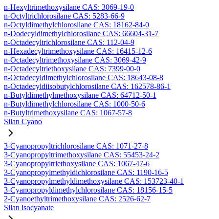
n-Hexyltrimethoxysilane CAS: 3069-19-0
n-Octyltrichlorosilane CAS: 5283-66-9
n-Octyldimethylchlorosilane CAS: 18162-84-0
n-Dodecyldimethylchlorosilane CAS: 66604-31-7
n-Octadecyltrichlorosilane CAS: 112-04-9
n-Hexadecyltrimethoxysilane CAS: 16415-12-6
n-Octadecyltrimethoxysilane CAS: 3069-42-9
n-Octadecyltriethoxysilane CAS: 7399-00-0
n-Octadecyldimethylchlorosilane CAS: 18643-08-8
n-Octadecyldiisobutylchlorosilane CAS: 162578-86-1
n-Butyldimethylmethoxysilane CAS: 64712-50-1
n-Butyldimethylchlorosilane CAS: 1000-50-6
n-Butyltrimethoxysilane CAS: 1067-57-8
Silan Cyano
3-Cyanopropyltrichlorosilane CAS: 1071-27-8
3-Cyanopropyltrimethoxysilane CAS: 55453-24-2
3-Cyanopropyltriethoxysilane CAS: 1067-47-6
3-Cyanopropylmethyldichlorosilane CAS: 1190-16-5
3-Cyanopropylmethyldimethoxysilane CAS: 153723-40-1
3-Cyanopropyldimethylchlorosilane CAS: 18156-15-5
2-Cyanoethyltrimethoxysilane CAS: 2526-62-7
Silan isocyanate