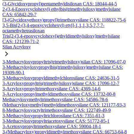
(3-Glycidoxypropyl)pentamethyldisiloxan CAS: 18044-44-5
2-(3,4-Epoxycyclohexyl) ethylbis(trimethylsiloxy)methylsilane
CAS: 65842-29-7
[3-(Glycidoxyethoxy)propyl]trimethoxysilane CAS: 118822-75-6
3,5-Bis[2-(3,4-epoxycyclohexyl) etyl]-1,1,1,3,5,7,7,7-
octamethyltetrasiloxan
Tris[2-(3,4-epoxycyclohexyl)ethyldimethylsiloxy]methylsilane
CAS: 121239-71-2
Silan Acryloxy
3-Methacryloxypropyltris(trimethylsiloxy)silan CAS: 17096-07-0
3-Methacryloyloxypropylbis(trimethylsiloxy)methylsilane CAS:
19309-90-1
3-Methacryloxypropyldimethylchlorosilane CAS: 24636-31-5
3-Acryloxypropyltris(trimethylsiloxy)silane CAS: 17096-12-7
3-Acryloxypropyltrimethoxysilane CAS: 4369-14-6
3-Acryloxypropylmethyldimethoxysilane CAS: 13732-00-8
Methacryloxymethyltrimethoxysilane CAS: 54586-78-6
(Methacryloxymethyl)methyldimethoxysilane CAS: 121177-93-3
8-Methacryloxyoctyltrimethoxysilane CAS: 122749-49-9
3-Methacryloxypropyltrichlorosilane CAS: 7351-61-3
3-Methacryloxypropyltriacetoxysilane CAS: 51772-85-1
3-Acetoxypropyltrimethoxysilane CAS: 59004-18-1
3-(Methacryloxy)propyldimethylmethoxysilane CAS: 66753-64-8