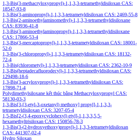
1,3-Bis(3-methacryloxypropyl)-1,1,3,3-tetramethyldisiloxan CAS:
18547-93-8
1,3-Bis(3-aminopropyl)-1,1,3,3-tetrametyldisiloxan CAS: 2469-55-8
1,3-Bis(2-aminoethylaminomethyl)-1,1,3,3-tetramethyldisiloxane
CAS: 83936-41-8
1,3-Bis(3-aminoethylaminopropyl)-1,1,3,3-tetramethyldisiloxane
CAS: 17866-53-4
1,3-Bis(3-mercaptopropyl)-1,1,3,3-tetrametyldisiloxan CAS: 18001-
52-0
1,3-Bis(3-chloropropyl)-1,1,3,3-tetrametyldisiloxan CAS: 18132-
72-4
1,3-Bis(chlorometyl)-1,1,3,3-tetrametyldisiloxan CAS: 2362-10-9
1,3-Bis(heptadecafluorodecyl)-1,1,3,3-tetramethyldisiloxan CAS:
129498-18-6
1,3-Bis(3-acryloxypropyl)-1,1,3,3-tetramethyldisiloxan CAS:
17898-71-4
Polydimethylsiloxane kết thúc bằng Methacryloxypropyl CAS:
58130-03-3
1,3-Bis[3-[3-etyl-3-oxetanyl) methoxy] propyl]-1,1,3,3-
tetrametyldisiloxan CAS: 3207-05-4
1,5-Bis[2-(3,4-epoxycyclohexyl) etyl]-1,1,3,3,5,5-
hexamethyltrisiloxan CAS: 150856-78-3
1,3-Bis(3-(2-hydroxyethoxy)propyl)-1,1,3,3-tetrametyldisiloxan
CAS: 441307-02-4
Hydro Siloxan