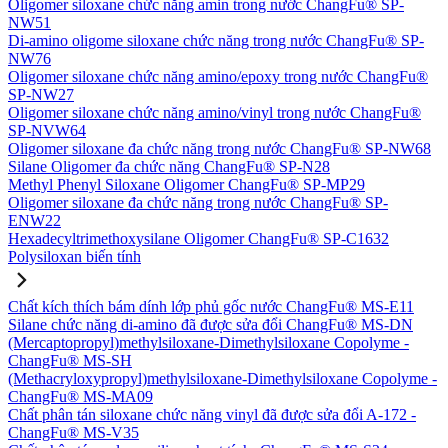
Oligomer siloxane chức năng amin trong nước ChangFu® SP-
NW51
Di-amino oligome siloxane chức năng trong nước ChangFu® SP-
NW76
Oligomer siloxane chức năng amino/epoxy trong nước ChangFu®
SP-NW27
Oligomer siloxane chức năng amino/vinyl trong nước ChangFu®
SP-NVW64
Oligomer siloxane đa chức năng trong nước ChangFu® SP-NW68
Silane Oligomer đa chức năng ChangFu® SP-N28
Methyl Phenyl Siloxane Oligomer ChangFu® SP-MP29
Oligomer siloxane đa chức năng trong nước ChangFu® SP-
ENW22
Hexadecyltrimethoxysilane Oligomer ChangFu® SP-C1632
Polysiloxan biến tính
Chất kích thích bám dính lớp phủ gốc nước ChangFu® MS-E11
Silane chức năng di-amino đã được sửa đổi ChangFu® MS-DN
(Mercaptopropyl)methylsiloxane-Dimethylsiloxane Copolyme -
ChangFu® MS-SH
(Methacryloxypropyl)methylsiloxane-Dimethylsiloxane Copolyme -
ChangFu® MS-MA09
Chất phân tán siloxane chức năng vinyl đã được sửa đổi A-172 -
ChangFu® MS-V35