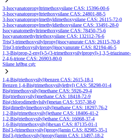
3-Isocyanatopropyltrimethoxysilane CAS: 15396-00-6
3-Isocyanatopropyltriethoxysilane CAS: 24801-88-5
3-Isocyanatopropylmethyldimethoxysilane CAS: 26115-72-0
3-Isocyanatopropylmethyldiethoxysilane CAS: 33491-28-0
Isocyanatomethyltrimethoxysilane CAS: 78450-75-6
Isocyanatomethyltriethoxysilane CAS: 132112-76-6
Tris(3-trimethoxysilylpropyl)isocyanurate CAS: 26115-70-8
Tris(3-triethoxysilylpropyl)isocyanurate CAS: 82194-46-5
1,3-Bis(prop-2-enyl)-5-(3-trimethoxysilylpropyl)-1,3,5-triazinane-
2,4,6-trione CAS: 26903-80-0
Silane lưỡng cực
1,4-Bis(triethoxysilyl)benzen CAS: 2615-18-1
Benzen 1,4-Bis(trimethoxysilylethyl) CAS: 58298-01-4
Bis(trimethoxysilyl)methane CAS: 5926-29-4
Bis(triethoxysilyl)methane CAS: 18418-72-9
Bis(chlorodimethylsilyl)metan CAS: 5357-38-0
Bis(dimethylmethoxysilyl)mathane CAS: 18297-76-2
1,2-Bis(trimethoxysilyl)ethane CAS: 18406-41-2
1,2-Bis(triethoxysilyl)ethane CAS: 16068-37-4
1,6-Bis(trimethoxysilyl)hexan CAS: 87135-01-1
Bis[3-(trimethoxysilyl)propyl]amin CAS: 82985-35-1
Bis[3-(triethoxysilyl)propyl]amin CAS: 13497-18-2