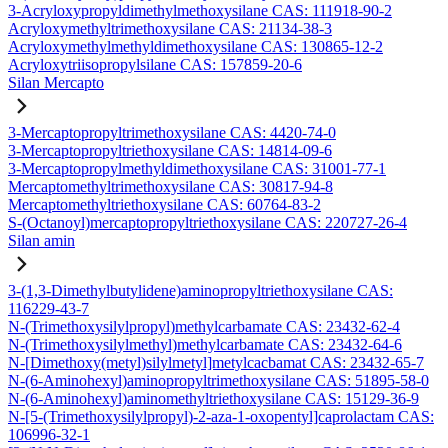
3-Acryloxypropyldimethylmethoxysilane CAS: 111918-90-2
Acryloxymethyltrimethoxysilane CAS: 21134-38-3
Acryloxymethylmethyldimethoxysilane CAS: 130865-12-2
Acryloxytriisopropylsilane CAS: 157859-20-6
Silan Mercapto
3-Mercaptopropyltrimethoxysilane CAS: 4420-74-0
3-Mercaptopropyltriethoxysilane CAS: 14814-09-6
3-Mercaptopropylmethyldimethoxysilane CAS: 31001-77-1
Mercaptomethyltrimethoxysilane CAS: 30817-94-8
Mercaptomethyltriethoxysilane CAS: 60764-83-2
S-(Octanoyl)mercaptopropyltriethoxysilane CAS: 220727-26-4
Silan amin
3-(1,3-Dimethylbutylidene)aminopropyltriethoxysilane CAS:
116229-43-7
N-(Trimethoxysilylpropyl)methylcarbamate CAS: 23432-62-4
N-(Trimethoxysilylmethyl)methylcarbamate CAS: 23432-64-6
N-[Dimethoxy(metyl)silylmetyl]metylcacbamat CAS: 23432-65-7
N-(6-Aminohexyl)aminopropyltrimethoxysilane CAS: 51895-58-0
N-(6-Aminohexyl)aminomethyltriethoxysilane CAS: 15129-36-9
N-[5-(Trimethoxysilylpropyl)-2-aza-1-oxopentyl]caprolactam CAS:
106996-32-1