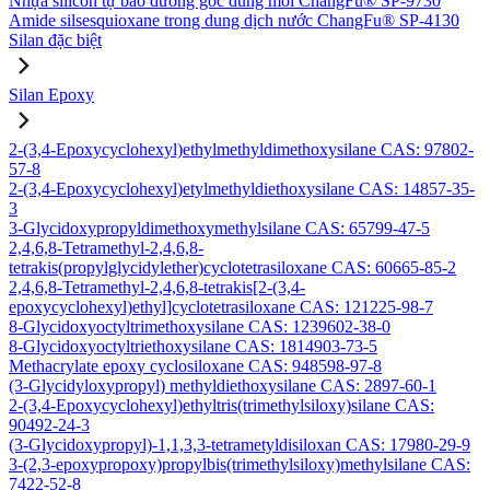
Nhựa silicon tự bảo dưỡng gốc dung môi ChangFu® SP-9730
Amide silsesquioxane trong dung dịch nước ChangFu® SP-4130
Silan đặc biệt
Silan Epoxy
2-(3,4-Epoxycyclohexyl)ethylmethyldimethoxysilane CAS: 97802-
57-8
2-(3,4-Epoxycyclohexyl)etylmethyldiethoxysilane CAS: 14857-35-
3
3-Glycidoxypropyldimethoxymethylsilane CAS: 65799-47-5
2,4,6,8-Tetramethyl-2,4,6,8-
tetrakis(propylglycidylether)cyclotetrasiloxane CAS: 60665-85-2
2,4,6,8-Tetramethyl-2,4,6,8-tetrakis[2-(3,4-
epoxycyclohexyl)ethyl]cyclotetrasiloxane CAS: 121225-98-7
8-Glycidoxyoctyltrimethoxysilane CAS: 1239602-38-0
8-Glycidoxyoctyltriethoxysilane CAS: 1814903-73-5
Methacrylate epoxy cyclosiloxane CAS: 948598-97-8
(3-Glycidyloxypropyl) methyldiethoxysilane CAS: 2897-60-1
2-(3,4-Epoxycyclohexyl)ethyltris(trimethylsiloxy)silane CAS:
90492-24-3
(3-Glycidoxypropyl)-1,1,3,3-tetrametyldisiloxan CAS: 17980-29-9
3-(2,3-epoxypropoxy)propylbis(trimethylsiloxy)methylsilane CAS:
7422-52-8