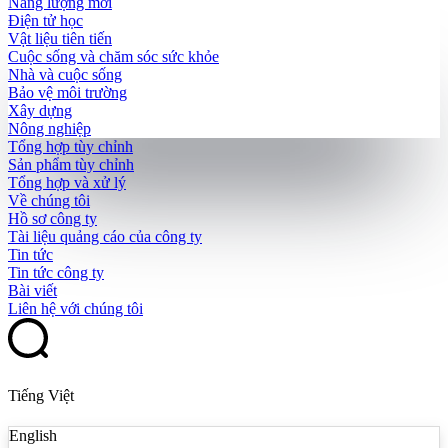
Năng lượng mới
Điện tử học
Vật liệu tiên tiến
Cuộc sống và chăm sóc sức khỏe
Nhà và cuộc sống
Bảo vệ môi trường
Xây dựng
Nông nghiệp
Tổng hợp tùy chỉnh
Sản phẩm tùy chỉnh
Tổng hợp và xử lý
Về chúng tôi
Hồ sơ công ty
Tài liệu quảng cáo của công ty
Tin tức
Tin tức công ty
Bài viết
Liên hệ với chúng tôi
Tiếng Việt
English