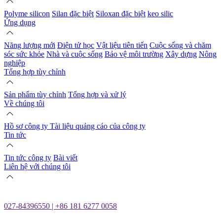
Polyme silicon
Silan đặc biệt
Siloxan đặc biệt
keo silic
Ứng dụng
Năng lượng mới
Điện tử học
Vật liệu tiên tiến
Cuộc sống và chăm
sóc sức khỏe
Nhà và cuộc sống
Bảo vệ môi trường
Xây dựng
Nông
nghiệp
Tổng hợp tùy chỉnh
Sản phẩm tùy chỉnh
Tổng hợp và xử lý
Về chúng tôi
Hồ sơ công ty
Tài liệu quảng cáo của công ty
Tin tức
Tin tức công ty
Bài viết
Liên hệ với chúng tôi
027-84396550 | +86 181 6277 0058