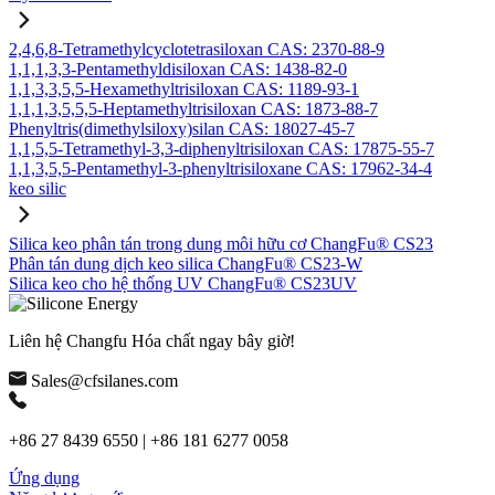
2,4,6,8-Tetramethylcyclotetrasiloxan CAS: 2370-88-9
1,1,1,3,3-Pentamethyldisiloxan CAS: 1438-82-0
1,1,3,3,5,5-Hexamethyltrisiloxan CAS: 1189-93-1
1,1,1,3,5,5,5-Heptamethyltrisiloxan CAS: 1873-88-7
Phenyltris(dimethylsiloxy)silan CAS: 18027-45-7
1,1,5,5-Tetramethyl-3,3-diphenyltrisiloxan CAS: 17875-55-7
1,1,3,5,5-Pentamethyl-3-phenyltrisiloxane CAS: 17962-34-4
keo silic
Silica keo phân tán trong dung môi hữu cơ ChangFu® CS23
Phân tán dung dịch keo silica ChangFu® CS23-W
Silica keo cho hệ thống UV ChangFu® CS23UV
Liên hệ Changfu Hóa chất ngay bây giờ!
Sales@cfsilanes.com
+86 27 8439 6550 | +86 181 6277 0058
Ứng dụng