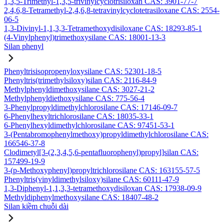
1,3,5-Trimethyl-1,3,5-trivinylcyclotrisiloxan CAS: 3901-77-7
2,4,6,8-Tetramethyl-2,4,6,8-tetravinylcyclotetrasiloxane CAS: 2554-
06-5
1,3-Divinyl-1,1,3,3-Tetramethoxydisiloxane CAS: 18293-85-1
(4-Vinylphenyl)trimethoxysilane CAS: 18001-13-3
Silan phenyl
Phenyltrisisopropenyloxysilane CAS: 52301-18-5
Phenyltris(trimethylsiloxy)silan CAS: 2116-84-9
Methylphenyldimethoxysilane CAS: 3027-21-2
Methylphenyldiethoxysilane CAS: 775-56-4
3-Phenylpropyldimethylchlorosilane CAS: 17146-09-7
6-Phenylhexyltrichlorosilane CAS: 18035-33-1
6-Phenylhexyldimethylchlorosilane CAS: 97451-53-1
3-(Pentabromophenylmethoxy)propyldimethylchlorosilane CAS:
166546-37-8
Clodimetyl[3-(2,3,4,5,6-pentafluorophenyl)propyl]silan CAS:
157499-19-9
3-(p-Methoxyphenyl)propyltrichlorosilane CAS: 163155-57-5
Phenyltris(vinyldimethylsiloxy)silane CAS: 60111-47-9
1,3-Diphenyl-1,1,3,3-tetramethoxydisiloxan CAS: 17938-09-9
Methyldiphenylmethoxysilane CAS: 18407-48-2
Silan kiềm chuỗi dài