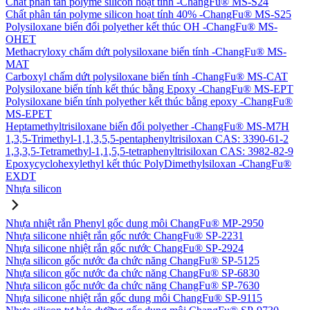
Chất phân tán polyme silicon hoạt tính -ChangFu® MS-S24
Chất phân tán polyme silicon hoạt tính 40% -ChangFu® MS-S25
Polysiloxane biến đổi polyether kết thúc OH -ChangFu® MS-
OHET
Methacryloxy chấm dứt polysiloxane biến tính -ChangFu® MS-
MAT
Carboxyl chấm dứt polysiloxane biến tính -ChangFu® MS-CAT
Polysiloxane biến tính kết thúc bằng Epoxy -ChangFu® MS-EPT
Polysiloxane biến tính polyether kết thúc bằng epoxy -ChangFu®
MS-EPET
Heptamethyltrisiloxane biến đổi polyether -ChangFu® MS-M7H
1,3,5-Trimethyl-1,1,3,5,5-pentaphenyltrisiloxan CAS: 3390-61-2
1,3,3,5-Tetramethyl-1,1,5,5-tetraphenyltrisiloxan CAS: 3982-82-9
Epoxycyclohexylethyl kết thúc PolyDimethylsiloxan -ChangFu®
EXDT
Nhựa silicon
Nhựa nhiệt rắn Phenyl gốc dung môi ChangFu® MP-2950
Nhựa silicone nhiệt rắn gốc nước ChangFu® SP-2231
Nhựa silicone nhiệt rắn gốc nước ChangFu® SP-2924
Nhựa silicon gốc nước đa chức năng ChangFu® SP-5125
Nhựa silicon gốc nước đa chức năng ChangFu® SP-6830
Nhựa silicon gốc nước đa chức năng ChangFu® SP-7630
Nhựa silicone nhiệt rắn gốc dung môi ChangFu® SP-9115