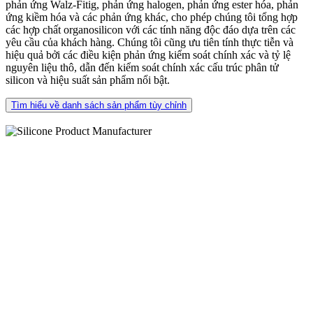
phản ứng Walz-Fitig, phản ứng halogen, phản ứng ester hóa, phản
ứng kiềm hóa và các phản ứng khác, cho phép chúng tôi tổng hợp
các hợp chất organosilicon với các tính năng độc đáo dựa trên các
yêu cầu của khách hàng. Chúng tôi cũng ưu tiên tính thực tiễn và
hiệu quả bởi các điều kiện phản ứng kiểm soát chính xác và tỷ lệ
nguyên liệu thô, dẫn đến kiểm soát chính xác cấu trúc phân tử
silicon và hiệu suất sản phẩm nổi bật.
Tìm hiểu về danh sách sản phẩm tùy chỉnh
Về hóa chất Changfu
Công ty TNHH Chemical Chemical Co. là một công ty sản xuất
silicon chuyên về R & D, sản xuất, tổng hợp tùy chỉnh và phát triển
ứng dụng của các hợp chất organosilicon đặc biệt. Chúng tôi phát
triển và cung cấp các hóa chất silicon như
Silan đặc biệt
Thì
Siloxan
,
Và
Polyme silicon
, được sử dụng rộng rãi trong cuộc sống hàng
ngày và các ngành công nghiệp tiên tiến, dựa trên kinh nghiệm tổng
hợp rộng rãi của chúng tôi và hơn 20 năm thực hành sản xuất.
Chúng tôi cố gắng phát triển một thương hiệu toàn cầu giúp khách
hàng có được các lợi thế cạnh tranh bằng cách cung cấp các hóa