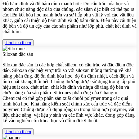
Độ bám dính và độ bám dính mạnh hơn: Do cấu trúc hóa học và
nhóm chức năng độc đáo của chúng, các silan đặc biệt có thể tạo ra
các liên kết hóa học mạnh hơn và sự hấp phụ vật lý với các vật liệu
khác, giúp cải thiện độ bám dính và độ bám dính. Điều này cải thiện
độ bền và độ tin cậy của các sản phẩm như lớp phủ, chất kết dính và
chất trám.
Tìm hiểu thêm
Siloxan đặc sản
Siloxan đặc sản là các hợp chất silicon có cấu trúc và đặc điểm độc
đáo. Siloxan đặc biệt vượt trội so với siloxan thông thường về khả
năng phản ứng, độ ổn định hóa học, độ ổn định nhiệt, cách điện và
tính chất kháng thời tiết. Chúng thường được sử dụng trong lớp phủ
hiệu suất cao, chất trám, chất kết dính và nhựa để tăng độ bền và
chức năng của sản phẩm. Silicones phản ứng của Changfu
Chemical có thể góp phần sản xuất chuỗi polymer trong các quá
trình hóa học. Khả năng kiểm soát chính xác cấu trúc và đặc điểm
polymer. Chúng được sử dụng rộng rãi trong tổng hợp polymer, vật
liệu chức năng, vật liệu y sinh và các lĩnh vực khác, đóng góp đáng
kể vào nghiên cứu khoa học và đổi mới kỹ thuật.
Tìm hiểu thêm