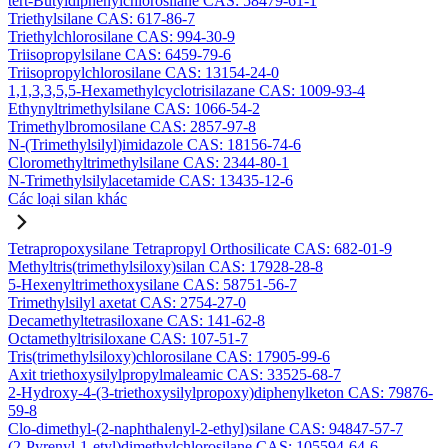
tert-Butyldiphenylchlorosilane CAS: 58479-61-1
Triethylsilane CAS: 617-86-7
Triethylchlorosilane CAS: 994-30-9
Triisopropylsilane CAS: 6459-79-6
Triisopropylchlorosilane CAS: 13154-24-0
1,1,3,3,5,5-Hexamethylcyclotrisilazane CAS: 1009-93-4
Ethynyltrimethylsilane CAS: 1066-54-2
Trimethylbromosilane CAS: 2857-97-8
N-(Trimethylsilyl)imidazole CAS: 18156-74-6
Cloromethyltrimethylsilane CAS: 2344-80-1
N-Trimethylsilylacetamide CAS: 13435-12-6
Các loại silan khác
Tetrapropoxysilane Tetrapropyl Orthosilicate CAS: 682-01-9
Methyltris(trimethylsiloxy)silan CAS: 17928-28-8
5-Hexenyltrimethoxysilane CAS: 58751-56-7
Trimethylsilyl axetat CAS: 2754-27-0
Decamethyltetrasiloxane CAS: 141-62-8
Octamethyltrisiloxane CAS: 107-51-7
Tris(trimethylsiloxy)chlorosilane CAS: 17905-99-6
Axit triethoxysilylpropylmaleamic CAS: 33525-68-7
2-Hydroxy-4-(3-triethoxysilylpropoxy)diphenylketon CAS: 79876-
59-8
Clo-dimethyl-(2-naphthalenyl-2-ethyl)silane CAS: 94847-57-7
(2-Pyrenyl-1-etyl)dimethylchlorosilane CAS: 105594-64-6