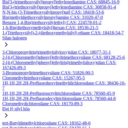
Bis[3-(trimethoxysilyl)propyl]ethylenediamine CAS: 68845-16-9
Bis[3-(triethoxysilyl)propyl]ethylenediamine CAS: 30858-91-4
N,N-bis (3-Trimethoxysilylpropyl)urê CAS: 18418-53-6
Bis(methyldiethoxysilylpropyl)amine CAS: 31020-47-0
Benzen 1,4-Bis(triethoxysilylethyl) CAS: 224578-01-2
1,6-Bis(diethoxymethylsilyl)hexan CAS: 18536-21-5
1-(Triethoxysilyl)-2-(diethoxymethylsilyl) ethane CAS: 18418-54-7
Silan halogen
3-Chloropropyltris(trimethylsilyloxy)silan CAS: 18077-31-1
2-[4-(Chloromethyl)phenyl]ethyltrimethoxysilane CAS: 68128-25-6
2-[4-(Chloromethyl)phenyl]ethyltris(trimethylsiloxy)silan CAS:
167426-89-3
3-Bromopropyltrimethoxysilane CAS: 51826-90-5
Cloromethyltriethoxysilane CAS: 15267-95-5
1H,1H,2H,2H-Perfluorohexylmethyldichlorosilane CAS: 38436-16-
7
1H,1H,2H,2H-Perfluorooctyltrichlorosilane CAS: 78560-45-9
1H,1H,2H,2H-Perfluorodecyltrichlorosilane CAS: 78560-44-8
Cloromethydichlorosilane CAS: 18170-89-3
Đại lý silyl hóa
tert-Butyldimethylchlorosilane CAS: 18162-48-6