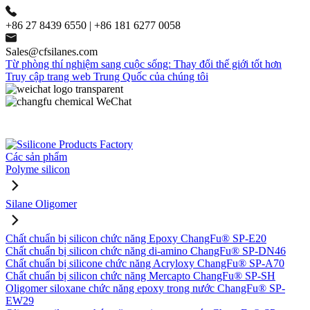
+86 27 8439 6550 | +86 181 6277 0058
Sales@cfsilanes.com
Từ phòng thí nghiệm sang cuộc sống: Thay đổi thế giới tốt hơn
Truy cập trang web Trung Quốc của chúng tôi
Các sản phẩm
Polyme silicon
Silane Oligomer
Chất chuẩn bị silicon chức năng Epoxy ChangFu® SP-E20
Chất chuẩn bị silicon chức năng di-amino ChangFu® SP-DN46
Chất chuẩn bị silicone chức năng Acryloxy ChangFu® SP-A70
Chất chuẩn bị silicon chức năng Mercapto ChangFu® SP-SH
Oligomer siloxane chức năng epoxy trong nước ChangFu® SP-
EW29