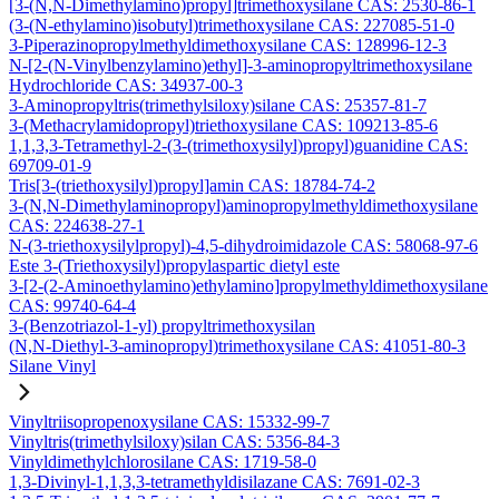
[3-(N,N-Dimethylamino)propyl]trimethoxysilane CAS: 2530-86-1
(3-(N-ethylamino)isobutyl)trimethoxysilane CAS: 227085-51-0
3-Piperazinopropylmethyldimethoxysilane CAS: 128996-12-3
N-[2-(N-Vinylbenzylamino)ethyl]-3-aminopropyltrimethoxysilane
Hydrochloride CAS: 34937-00-3
3-Aminopropyltris(trimethylsiloxy)silane CAS: 25357-81-7
3-(Methacrylamidopropyl)triethoxysilane CAS: 109213-85-6
1,1,3,3-Tetramethyl-2-(3-(trimethoxysilyl)propyl)guanidine CAS:
69709-01-9
Tris[3-(triethoxysilyl)propyl]amin CAS: 18784-74-2
3-(N,N-Dimethylaminopropyl)aminopropylmethyldimethoxysilane
CAS: 224638-27-1
N-(3-triethoxysilylpropyl)-4,5-dihydroimidazole CAS: 58068-97-6
Este 3-(Triethoxysilyl)propylaspartic dietyl este
3-[2-(2-Aminoethylamino)ethylamino]propylmethyldimethoxysilane
CAS: 99740-64-4
3-(Benzotriazol-1-yl) propyltrimethoxysilan
(N,N-Diethyl-3-aminopropyl)trimethoxysilane CAS: 41051-80-3
Silane Vinyl
Vinyltriisopropenoxysilane CAS: 15332-99-7
Vinyltris(trimethylsiloxy)silan CAS: 5356-84-3
Vinyldimethylchlorosilane CAS: 1719-58-0
1,3-Divinyl-1,1,3,3-tetramethyldisilazane CAS: 7691-02-3