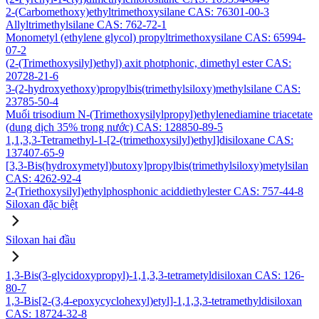
2-(Carbomethoxy)ethyltrimethoxysilane CAS: 76301-00-3
Allyltrimethylsilane CAS: 762-72-1
Monometyl (ethylene glycol) propyltrimethoxysilane CAS: 65994-
07-2
(2-(Trimethoxysilyl)ethyl) axit photphonic, dimethyl ester CAS:
20728-21-6
3-(2-hydroxyethoxy)propylbis(trimethylsiloxy)methylsilane CAS:
23785-50-4
Muối trisodium N-(Trimethoxysilylpropyl)ethylenediamine triacetate
(dung dịch 35% trong nước) CAS: 128850-89-5
1,1,3,3-Tetramethyl-1-[2-(trimethoxysilyl)ethyl]disiloxane CAS:
137407-65-9
[3,3-Bis(hydroxymetyl)butoxy]propylbis(trimethylsiloxy)metylsilan
CAS: 4262-92-4
2-(Triethoxysilyl)ethylphosphonic aciddiethylester CAS: 757-44-8
Siloxan đặc biệt
Siloxan hai đầu
1,3-Bis(3-glycidoxypropyl)-1,1,3,3-tetrametyldisiloxan CAS: 126-
80-7
1,3-Bis[2-(3,4-epoxycyclohexyl)etyl]-1,1,3,3-tetramethyldisiloxan
CAS: 18724-32-8