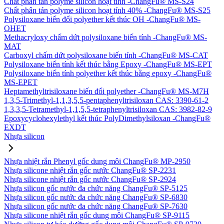
Chất phân tán polyme silicon hoạt tính -ChangFu® MS-S24
Chất phân tán polyme silicon hoạt tính 40% -ChangFu® MS-S25
Polysiloxane biến đổi polyether kết thúc OH -ChangFu® MS-
OHET
Methacryloxy chấm dứt polysiloxane biến tính -ChangFu® MS-
MAT
Carboxyl chấm dứt polysiloxane biến tính -ChangFu® MS-CAT
Polysiloxane biến tính kết thúc bằng Epoxy -ChangFu® MS-EPT
Polysiloxane biến tính polyether kết thúc bằng epoxy -ChangFu®
MS-EPET
Heptamethyltrisiloxane biến đổi polyether -ChangFu® MS-M7H
1,3,5-Trimethyl-1,1,3,5,5-pentaphenyltrisiloxan CAS: 3390-61-2
1,3,3,5-Tetramethyl-1,1,5,5-tetraphenyltrisiloxan CAS: 3982-82-9
Epoxycyclohexylethyl kết thúc PolyDimethylsiloxan -ChangFu®
EXDT
Nhựa silicon
Nhựa nhiệt rắn Phenyl gốc dung môi ChangFu® MP-2950
Nhựa silicone nhiệt rắn gốc nước ChangFu® SP-2231
Nhựa silicone nhiệt rắn gốc nước ChangFu® SP-2924
Nhựa silicon gốc nước đa chức năng ChangFu® SP-5125
Nhựa silicon gốc nước đa chức năng ChangFu® SP-6830
Nhựa silicon gốc nước đa chức năng ChangFu® SP-7630
Nhựa silicone nhiệt rắn gốc dung môi ChangFu® SP-9115