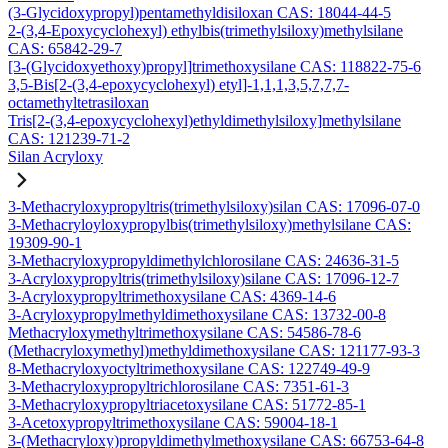
(3-Glycidoxypropyl)pentamethyldisiloxan CAS: 18044-44-5
2-(3,4-Epoxycyclohexyl) ethylbis(trimethylsiloxy)methylsilane
CAS: 65842-29-7
[3-(Glycidoxyethoxy)propyl]trimethoxysilane CAS: 118822-75-6
3,5-Bis[2-(3,4-epoxycyclohexyl) etyl]-1,1,1,3,5,7,7,7-
octamethyltetrasiloxan
Tris[2-(3,4-epoxycyclohexyl)ethyldimethylsiloxy]methylsilane
CAS: 121239-71-2
Silan Acryloxy
3-Methacryloxypropyltris(trimethylsiloxy)silan CAS: 17096-07-0
3-Methacryloyloxypropylbis(trimethylsiloxy)methylsilane CAS:
19309-90-1
3-Methacryloxypropyldimethylchlorosilane CAS: 24636-31-5
3-Acryloxypropyltris(trimethylsiloxy)silane CAS: 17096-12-7
3-Acryloxypropyltrimethoxysilane CAS: 4369-14-6
3-Acryloxypropylmethyldimethoxysilane CAS: 13732-00-8
Methacryloxymethyltrimethoxysilane CAS: 54586-78-6
(Methacryloxymethyl)methyldimethoxysilane CAS: 121177-93-3
8-Methacryloxyoctyltrimethoxysilane CAS: 122749-49-9
3-Methacryloxypropyltrichlorosilane CAS: 7351-61-3
3-Methacryloxypropyltriacetoxysilane CAS: 51772-85-1
3-Acetoxypropyltrimethoxysilane CAS: 59004-18-1
3-(Methacryloxy)propyldimethylmethoxysilane CAS: 66753-64-8