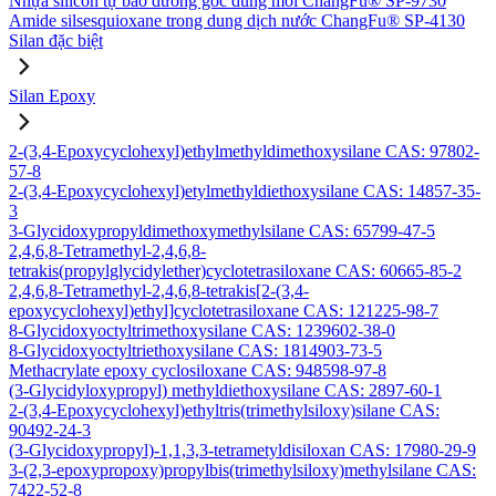
Nhựa silicon tự bảo dưỡng gốc dung môi ChangFu® SP-9730
Amide silsesquioxane trong dung dịch nước ChangFu® SP-4130
Silan đặc biệt
Silan Epoxy
2-(3,4-Epoxycyclohexyl)ethylmethyldimethoxysilane CAS: 97802-
57-8
2-(3,4-Epoxycyclohexyl)etylmethyldiethoxysilane CAS: 14857-35-
3
3-Glycidoxypropyldimethoxymethylsilane CAS: 65799-47-5
2,4,6,8-Tetramethyl-2,4,6,8-
tetrakis(propylglycidylether)cyclotetrasiloxane CAS: 60665-85-2
2,4,6,8-Tetramethyl-2,4,6,8-tetrakis[2-(3,4-
epoxycyclohexyl)ethyl]cyclotetrasiloxane CAS: 121225-98-7
8-Glycidoxyoctyltrimethoxysilane CAS: 1239602-38-0
8-Glycidoxyoctyltriethoxysilane CAS: 1814903-73-5
Methacrylate epoxy cyclosiloxane CAS: 948598-97-8
(3-Glycidyloxypropyl) methyldiethoxysilane CAS: 2897-60-1
2-(3,4-Epoxycyclohexyl)ethyltris(trimethylsiloxy)silane CAS:
90492-24-3
(3-Glycidoxypropyl)-1,1,3,3-tetrametyldisiloxan CAS: 17980-29-9
3-(2,3-epoxypropoxy)propylbis(trimethylsiloxy)methylsilane CAS:
7422-52-8