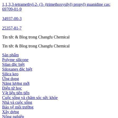
1,1,3,3-tetramethyl-2- (3- (trimethoxysilyl) propyl) guanidine cas:
69709-01-9
34937-00-3
25357-81-7
Tin tức & Blog trong Changfu Chemical
Tin tức & Blog trong Changfu Chemical
Sản phẩm
Polyme silicone
Silan đặc biệt
Siloxanes đặc biệt
Silica keo
Ứng dụng
Năng lượng mới
Điện tử học
Vật liệu tiên tiến
Cuộc sống và chăm sóc sức khỏe
Nhà và cuộc sống
Bảo vệ môi trường
Xây dựng
Nông nghiệp