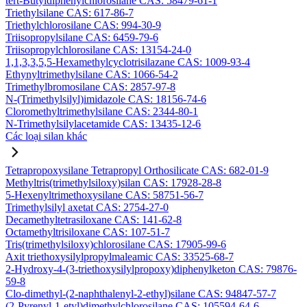
tert-Butyldiphenylchlorosilane CAS: 58479-61-1
Triethylsilane CAS: 617-86-7
Triethylchlorosilane CAS: 994-30-9
Triisopropylsilane CAS: 6459-79-6
Triisopropylchlorosilane CAS: 13154-24-0
1,1,3,3,5,5-Hexamethylcyclotrisilazane CAS: 1009-93-4
Ethynyltrimethylsilane CAS: 1066-54-2
Trimethylbromosilane CAS: 2857-97-8
N-(Trimethylsilyl)imidazole CAS: 18156-74-6
Cloromethyltrimethylsilane CAS: 2344-80-1
N-Trimethylsilylacetamide CAS: 13435-12-6
Các loại silan khác
Tetrapropoxysilane Tetrapropyl Orthosilicate CAS: 682-01-9
Methyltris(trimethylsiloxy)silan CAS: 17928-28-8
5-Hexenyltrimethoxysilane CAS: 58751-56-7
Trimethylsilyl axetat CAS: 2754-27-0
Decamethyltetrasiloxane CAS: 141-62-8
Octamethyltrisiloxane CAS: 107-51-7
Tris(trimethylsiloxy)chlorosilane CAS: 17905-99-6
Axit triethoxysilylpropylmaleamic CAS: 33525-68-7
2-Hydroxy-4-(3-triethoxysilylpropoxy)diphenylketon CAS: 79876-
59-8
Clo-dimethyl-(2-naphthalenyl-2-ethyl)silane CAS: 94847-57-7
(2-Pyrenyl-1-etyl)dimethylchlorosilane CAS: 105594-64-6