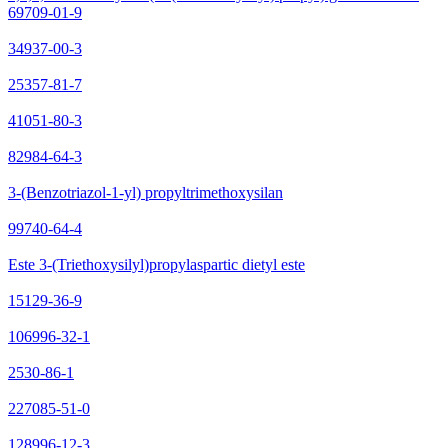
69709-01-9
34937-00-3
25357-81-7
41051-80-3
82984-64-3
3-(Benzotriazol-1-yl) propyltrimethoxysilan
99740-64-4
Este 3-(Triethoxysilyl)propylaspartic dietyl este
15129-36-9
106996-32-1
2530-86-1
227085-51-0
128996-12-3