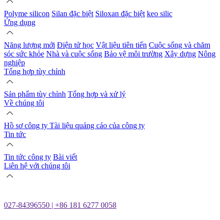
Polyme silicon
Silan đặc biệt
Siloxan đặc biệt
keo silic
Ứng dụng
Năng lượng mới
Điện tử học
Vật liệu tiên tiến
Cuộc sống và chăm
sóc sức khỏe
Nhà và cuộc sống
Bảo vệ môi trường
Xây dựng
Nông
nghiệp
Tổng hợp tùy chỉnh
Sản phẩm tùy chỉnh
Tổng hợp và xử lý
Về chúng tôi
Hồ sơ công ty
Tài liệu quảng cáo của công ty
Tin tức
Tin tức công ty
Bài viết
Liên hệ với chúng tôi
027-84396550 | +86 181 6277 0058