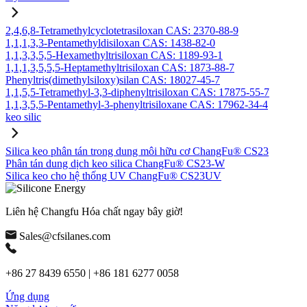
2,4,6,8-Tetramethylcyclotetrasiloxan CAS: 2370-88-9
1,1,1,3,3-Pentamethyldisiloxan CAS: 1438-82-0
1,1,3,3,5,5-Hexamethyltrisiloxan CAS: 1189-93-1
1,1,1,3,5,5,5-Heptamethyltrisiloxan CAS: 1873-88-7
Phenyltris(dimethylsiloxy)silan CAS: 18027-45-7
1,1,5,5-Tetramethyl-3,3-diphenyltrisiloxan CAS: 17875-55-7
1,1,3,5,5-Pentamethyl-3-phenyltrisiloxane CAS: 17962-34-4
keo silic
Silica keo phân tán trong dung môi hữu cơ ChangFu® CS23
Phân tán dung dịch keo silica ChangFu® CS23-W
Silica keo cho hệ thống UV ChangFu® CS23UV
Liên hệ Changfu Hóa chất ngay bây giờ!
Sales@cfsilanes.com
+86 27 8439 6550 | +86 181 6277 0058
Ứng dụng