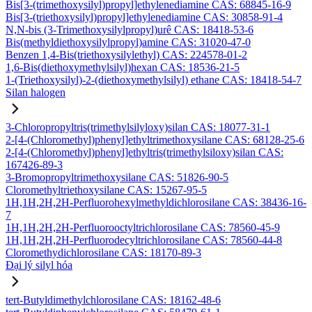
Bis[3-(trimethoxysilyl)propyl]ethylenediamine CAS: 68845-16-9
Bis[3-(triethoxysilyl)propyl]ethylenediamine CAS: 30858-91-4
N,N-bis (3-Trimethoxysilylpropyl)urê CAS: 18418-53-6
Bis(methyldiethoxysilylpropyl)amine CAS: 31020-47-0
Benzen 1,4-Bis(triethoxysilylethyl) CAS: 224578-01-2
1,6-Bis(diethoxymethylsilyl)hexan CAS: 18536-21-5
1-(Triethoxysilyl)-2-(diethoxymethylsilyl) ethane CAS: 18418-54-7
Silan halogen
3-Chloropropyltris(trimethylsilyloxy)silan CAS: 18077-31-1
2-[4-(Chloromethyl)phenyl]ethyltrimethoxysilane CAS: 68128-25-6
2-[4-(Chloromethyl)phenyl]ethyltris(trimethylsiloxy)silan CAS:
167426-89-3
3-Bromopropyltrimethoxysilane CAS: 51826-90-5
Cloromethyltriethoxysilane CAS: 15267-95-5
1H,1H,2H,2H-Perfluorohexylmethyldichlorosilane CAS: 38436-16-
7
1H,1H,2H,2H-Perfluorooctyltrichlorosilane CAS: 78560-45-9
1H,1H,2H,2H-Perfluorodecyltrichlorosilane CAS: 78560-44-8
Cloromethydichlorosilane CAS: 18170-89-3
Đại lý silyl hóa
tert-Butyldimethylchlorosilane CAS: 18162-48-6