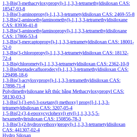
1,3-Bis(3-methacryloxypropyl)-1,1,3,3-tetramethyldisiloxan CAS:
18547-93-8
1,3-Bis(3-aminopropyl)-1,1,3,3-tetrametyldisiloxan CAS: 2469-55-8
1,3-Bis(2-aminoethylaminomethyl)-1,1,3,3-tetramethyldisiloxane
CAS: 83936-41-8
1,3-Bis(3-aminoethylaminopropyl)-1,1,3,3-tetramethyldisiloxane
CAS: 17866-53-4
1,3-Bis(3-mercaptopropyl)-1,1,3,3-tetrametyldisiloxan CAS: 18001-
52-0
1,3-Bis(3-chloropropyl)-1,1,3,3-tetrametyldisiloxan CAS: 18132-
72-4
1,3-Bis(chlorometyl)-1,1,3,3-tetrametyldisiloxan CAS: 2362-10-9
1,3-Bis(heptadecafluorodecyl)-1,1,3,3-tetramethyldisiloxan CAS:
129498-18-6
1,3-Bis(3-acryloxypropyl)-1,1,3,3-tetramethyldisiloxan CAS:
17898-71-4
Polydimethylsiloxane kết thúc bằng Methacryloxypropyl CAS:
58130-03-3
1,3-Bis[3-[3-etyl-3-oxetanyl) methoxy] propyl]-1,1,3,3-
tetrametyldisiloxan CAS: 3207-05-4
1,5-Bis[2-(3,4-epoxycyclohexyl) etyl]-1,1,3,3,5,5-
hexamethyltrisiloxan CAS: 150856-78-3
1,3-Bis(3-(2-hydroxyethoxy)propyl)-1,1,3,3-tetrametyldisiloxan
CAS: 441307-02-4
Hydro Siloxan