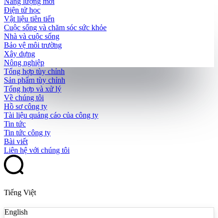
Năng lượng mới
Điện tử học
Vật liệu tiên tiến
Cuộc sống và chăm sóc sức khỏe
Nhà và cuộc sống
Bảo vệ môi trường
Xây dựng
Nông nghiệp
Tổng hợp tùy chỉnh
Sản phẩm tùy chỉnh
Tổng hợp và xử lý
Về chúng tôi
Hồ sơ công ty
Tài liệu quảng cáo của công ty
Tin tức
Tin tức công ty
Bài viết
Liên hệ với chúng tôi
Tiếng Việt
English