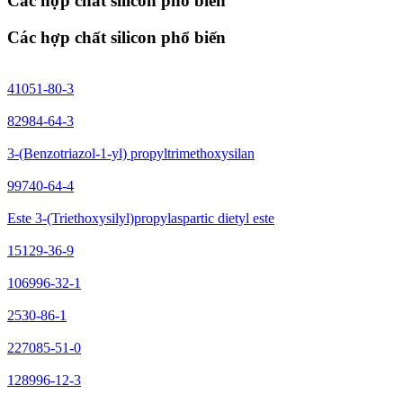
Các hợp chất silicon phổ biến
Các hợp chất silicon phổ biến
41051-80-3
82984-64-3
3-(Benzotriazol-1-yl) propyltrimethoxysilan
99740-64-4
Este 3-(Triethoxysilyl)propylaspartic dietyl este
15129-36-9
106996-32-1
2530-86-1
227085-51-0
128996-12-3