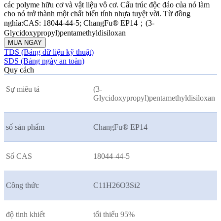
các polyme hữu cơ và vật liệu vô cơ. Cấu trúc độc đáo của nó làm
cho nó trở thành một chất biến tính nhựa tuyệt vời. Từ đồng
nghĩa:CAS: 18044-44-5; ChangFu® EP14；(3-
Glycidoxypropyl)pentamethyldisiloxan
MUA NGAY
TDS (Bảng dữ liệu kỹ thuật)
SDS (Bảng ngày an toàn)
Quy cách
Sự miêu tả
(3-
Glycidoxypropyl)pentamethyldisiloxan
số sản phẩm
ChangFu® EP14
Số CAS
18044-44-5
Công thức
C11H26O3Si2
độ tinh khiết
tối thiểu 95%