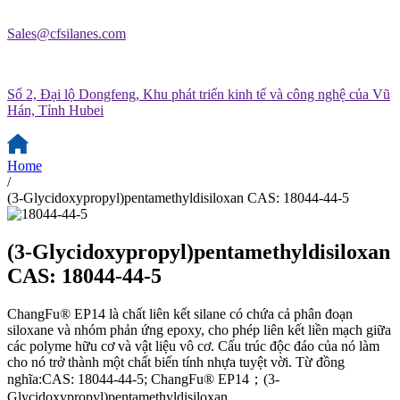
Sales@cfsilanes.com
Số 2, Đại lộ Dongfeng, Khu phát triển kinh tế và công nghệ của Vũ
Hán, Tỉnh Hubei
Home
/
(3-Glycidoxypropyl)pentamethyldisiloxan CAS: 18044-44-5
(3-Glycidoxypropyl)pentamethyldisiloxan
CAS: 18044-44-5
ChangFu® EP14 là chất liên kết silane có chứa cả phân đoạn
siloxane và nhóm phản ứng epoxy, cho phép liên kết liền mạch giữa
các polyme hữu cơ và vật liệu vô cơ. Cấu trúc độc đáo của nó làm
cho nó trở thành một chất biến tính nhựa tuyệt vời. Từ đồng
nghĩa:CAS: 18044-44-5; ChangFu® EP14；(3-
Glycidoxypropyl)pentamethyldisiloxan