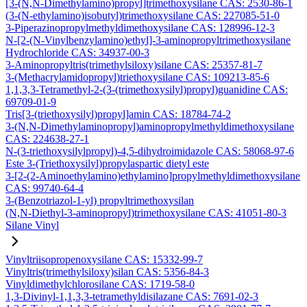
[3-(N,N-Dimethylamino)propyl]trimethoxysilane CAS: 2530-86-1
(3-(N-ethylamino)isobutyl)trimethoxysilane CAS: 227085-51-0
3-Piperazinopropylmethyldimethoxysilane CAS: 128996-12-3
N-[2-(N-Vinylbenzylamino)ethyl]-3-aminopropyltrimethoxysilane
Hydrochloride CAS: 34937-00-3
3-Aminopropyltris(trimethylsiloxy)silane CAS: 25357-81-7
3-(Methacrylamidopropyl)triethoxysilane CAS: 109213-85-6
1,1,3,3-Tetramethyl-2-(3-(trimethoxysilyl)propyl)guanidine CAS:
69709-01-9
Tris[3-(triethoxysilyl)propyl]amin CAS: 18784-74-2
3-(N,N-Dimethylaminopropyl)aminopropylmethyldimethoxysilane
CAS: 224638-27-1
N-(3-triethoxysilylpropyl)-4,5-dihydroimidazole CAS: 58068-97-6
Este 3-(Triethoxysilyl)propylaspartic dietyl este
3-[2-(2-Aminoethylamino)ethylamino]propylmethyldimethoxysilane
CAS: 99740-64-4
3-(Benzotriazol-1-yl) propyltrimethoxysilan
(N,N-Diethyl-3-aminopropyl)trimethoxysilane CAS: 41051-80-3
Silane Vinyl
Vinyltriisopropenoxysilane CAS: 15332-99-7
Vinyltris(trimethylsiloxy)silan CAS: 5356-84-3
Vinyldimethylchlorosilane CAS: 1719-58-0
1,3-Divinyl-1,1,3,3-tetramethyldisilazane CAS: 7691-02-3