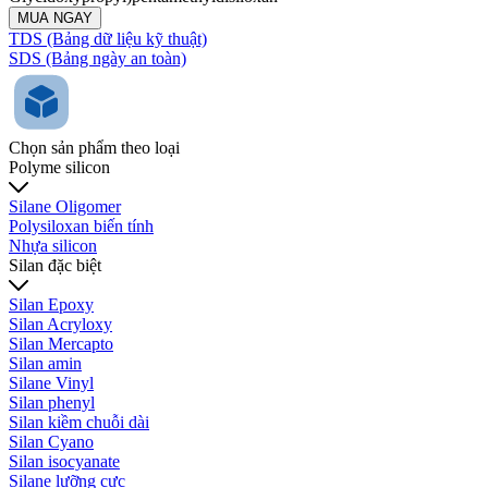
MUA NGAY
TDS (Bảng dữ liệu kỹ thuật)
SDS (Bảng ngày an toàn)
Chọn sản phẩm theo loại
Polyme silicon
Silane Oligomer
Polysiloxan biến tính
Nhựa silicon
Silan đặc biệt
Silan Epoxy
Silan Acryloxy
Silan Mercapto
Silan amin
Silane Vinyl
Silan phenyl
Silan kiềm chuỗi dài
Silan Cyano
Silan isocyanate
Silane lưỡng cực