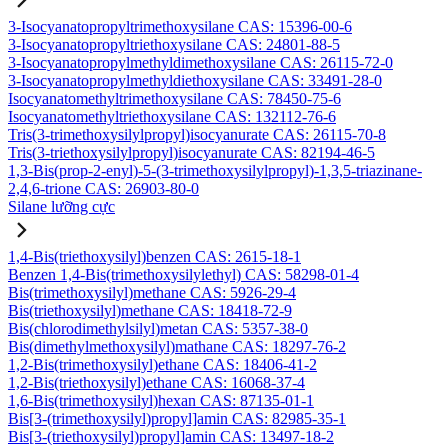
3-Isocyanatopropyltrimethoxysilane CAS: 15396-00-6
3-Isocyanatopropyltriethoxysilane CAS: 24801-88-5
3-Isocyanatopropylmethyldimethoxysilane CAS: 26115-72-0
3-Isocyanatopropylmethyldiethoxysilane CAS: 33491-28-0
Isocyanatomethyltrimethoxysilane CAS: 78450-75-6
Isocyanatomethyltriethoxysilane CAS: 132112-76-6
Tris(3-trimethoxysilylpropyl)isocyanurate CAS: 26115-70-8
Tris(3-triethoxysilylpropyl)isocyanurate CAS: 82194-46-5
1,3-Bis(prop-2-enyl)-5-(3-trimethoxysilylpropyl)-1,3,5-triazinane-
2,4,6-trione CAS: 26903-80-0
Silane lưỡng cực
1,4-Bis(triethoxysilyl)benzen CAS: 2615-18-1
Benzen 1,4-Bis(trimethoxysilylethyl) CAS: 58298-01-4
Bis(trimethoxysilyl)methane CAS: 5926-29-4
Bis(triethoxysilyl)methane CAS: 18418-72-9
Bis(chlorodimethylsilyl)metan CAS: 5357-38-0
Bis(dimethylmethoxysilyl)mathane CAS: 18297-76-2
1,2-Bis(trimethoxysilyl)ethane CAS: 18406-41-2
1,2-Bis(triethoxysilyl)ethane CAS: 16068-37-4
1,6-Bis(trimethoxysilyl)hexan CAS: 87135-01-1
Bis[3-(trimethoxysilyl)propyl]amin CAS: 82985-35-1
Bis[3-(triethoxysilyl)propyl]amin CAS: 13497-18-2