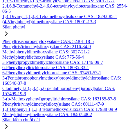
1,3,5-Trimethyl-1,3,5-trivinylcyclotrisiloxan CAS: 3901-77-7
2,4,6,8-Tetramethyl-2,4,6,8-tetravinylcyclotetrasiloxane CAS: 2554-
06-5
1,3-Divinyl-1,1,3,3-Tetramethoxydisiloxane CAS: 18293-85-1
(4-Vinylphenyl)trimethoxysilane CAS: 18001-13-3
Silan phenyl
Phenyltrisisopropenyloxysilane CAS: 52301-18-5
Phenyltris(trimethylsiloxy)silan CAS: 2116-84-9
Methylphenyldimethoxysilane CAS: 3027-21-2
Methylphenyldiethoxysilane CAS: 775-56-4
3-Phenylpropyldimethylchlorosilane CAS: 17146-09-7
6-Phenylhexyltrichlorosilane CAS: 18035-33-1
6-Phenylhexyldimethylchlorosilane CAS: 97451-53-1
3-(Pentabromophenylmethoxy)propyldimethylchlorosilane CAS:
166546-37-8
Clodimetyl[3-(2,3,4,5,6-pentafluorophenyl)propyl]silan CAS:
157499-19-9
3-(p-Methoxyphenyl)propyltrichlorosilane CAS: 163155-57-5
Phenyltris(vinyldimethylsiloxy)silane CAS: 60111-47-9
1,3-Diphenyl-1,1,3,3-tetramethoxydisiloxan CAS: 17938-09-9
Methyldiphenylmethoxysilane CAS: 18407-48-2
Silan kiềm chuỗi dài