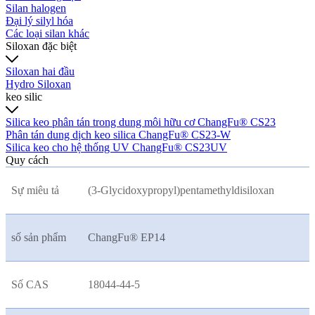
Silan halogen
Đại lý silyl hóa
Các loại silan khác
Siloxan đặc biệt
Siloxan hai đầu
Hydro Siloxan
keo silic
Silica keo phân tán trong dung môi hữu cơ ChangFu® CS23
Phân tán dung dịch keo silica ChangFu® CS23-W
Silica keo cho hệ thống UV ChangFu® CS23UV
Quy cách
Sự miêu tả
(3-Glycidoxypropyl)pentamethyldisiloxan
số sản phẩm
ChangFu® EP14
Số CAS
18044-44-5