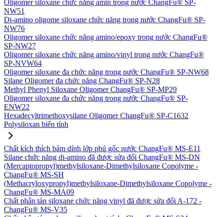
Oligomer siloxane chức năng amin trong nước ChangFu® SP-
NW51
Di-amino oligome siloxane chức năng trong nước ChangFu® SP-
NW76
Oligomer siloxane chức năng amino/epoxy trong nước ChangFu®
SP-NW27
Oligomer siloxane chức năng amino/vinyl trong nước ChangFu®
SP-NVW64
Oligomer siloxane đa chức năng trong nước ChangFu® SP-NW68
Silane Oligomer đa chức năng ChangFu® SP-N28
Methyl Phenyl Siloxane Oligomer ChangFu® SP-MP29
Oligomer siloxane đa chức năng trong nước ChangFu® SP-
ENW22
Hexadecyltrimethoxysilane Oligomer ChangFu® SP-C1632
Polysiloxan biến tính
Chất kích thích bám dính lớp phủ gốc nước ChangFu® MS-E11
Silane chức năng di-amino đã được sửa đổi ChangFu® MS-DN
(Mercaptopropyl)methylsiloxane-Dimethylsiloxane Copolyme -
ChangFu® MS-SH
(Methacryloxypropyl)methylsiloxane-Dimethylsiloxane Copolyme -
ChangFu® MS-MA09
Chất phân tán siloxane chức năng vinyl đã được sửa đổi A-172 -
ChangFu® MS-V35