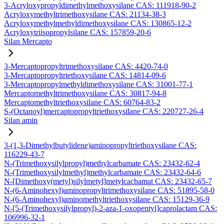
3-Acryloxypropyldimethylmethoxysilane CAS: 111918-90-2
Acryloxymethyltrimethoxysilane CAS: 21134-38-3
Acryloxymethylmethyldimethoxysilane CAS: 130865-12-2
Acryloxytriisopropylsilane CAS: 157859-20-6
Silan Mercapto
3-Mercaptopropyltrimethoxysilane CAS: 4420-74-0
3-Mercaptopropyltriethoxysilane CAS: 14814-09-6
3-Mercaptopropylmethyldimethoxysilane CAS: 31001-77-1
Mercaptomethyltrimethoxysilane CAS: 30817-94-8
Mercaptomethyltriethoxysilane CAS: 60764-83-2
S-(Octanoyl)mercaptopropyltriethoxysilane CAS: 220727-26-4
Silan amin
3-(1,3-Dimethylbutylidene)aminopropyltriethoxysilane CAS:
116229-43-7
N-(Trimethoxysilylpropyl)methylcarbamate CAS: 23432-62-4
N-(Trimethoxysilylmethyl)methylcarbamate CAS: 23432-64-6
N-[Dimethoxy(metyl)silylmetyl]metylcacbamat CAS: 23432-65-7
N-(6-Aminohexyl)aminopropyltrimethoxysilane CAS: 51895-58-0
N-(6-Aminohexyl)aminomethyltriethoxysilane CAS: 15129-36-9
N-[5-(Trimethoxysilylpropyl)-2-aza-1-oxopentyl]caprolactam CAS:
106996-32-1