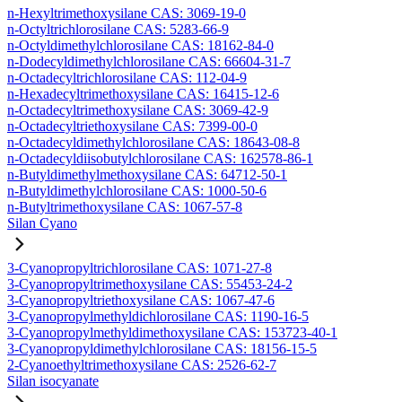
n-Hexyltrimethoxysilane CAS: 3069-19-0
n-Octyltrichlorosilane CAS: 5283-66-9
n-Octyldimethylchlorosilane CAS: 18162-84-0
n-Dodecyldimethylchlorosilane CAS: 66604-31-7
n-Octadecyltrichlorosilane CAS: 112-04-9
n-Hexadecyltrimethoxysilane CAS: 16415-12-6
n-Octadecyltrimethoxysilane CAS: 3069-42-9
n-Octadecyltriethoxysilane CAS: 7399-00-0
n-Octadecyldimethylchlorosilane CAS: 18643-08-8
n-Octadecyldiisobutylchlorosilane CAS: 162578-86-1
n-Butyldimethylmethoxysilane CAS: 64712-50-1
n-Butyldimethylchlorosilane CAS: 1000-50-6
n-Butyltrimethoxysilane CAS: 1067-57-8
Silan Cyano
3-Cyanopropyltrichlorosilane CAS: 1071-27-8
3-Cyanopropyltrimethoxysilane CAS: 55453-24-2
3-Cyanopropyltriethoxysilane CAS: 1067-47-6
3-Cyanopropylmethyldichlorosilane CAS: 1190-16-5
3-Cyanopropylmethyldimethoxysilane CAS: 153723-40-1
3-Cyanopropyldimethylchlorosilane CAS: 18156-15-5
2-Cyanoethyltrimethoxysilane CAS: 2526-62-7
Silan isocyanate