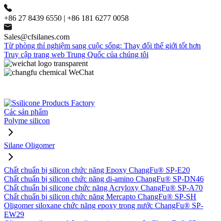
+86 27 8439 6550 | +86 181 6277 0058
Sales@cfsilanes.com
Từ phòng thí nghiệm sang cuộc sống: Thay đổi thế giới tốt hơn
Truy cập trang web Trung Quốc của chúng tôi
Các sản phẩm
Polyme silicon
Silane Oligomer
Chất chuẩn bị silicon chức năng Epoxy ChangFu® SP-E20
Chất chuẩn bị silicon chức năng di-amino ChangFu® SP-DN46
Chất chuẩn bị silicone chức năng Acryloxy ChangFu® SP-A70
Chất chuẩn bị silicon chức năng Mercapto ChangFu® SP-SH
Oligomer siloxane chức năng epoxy trong nước ChangFu® SP-
EW29