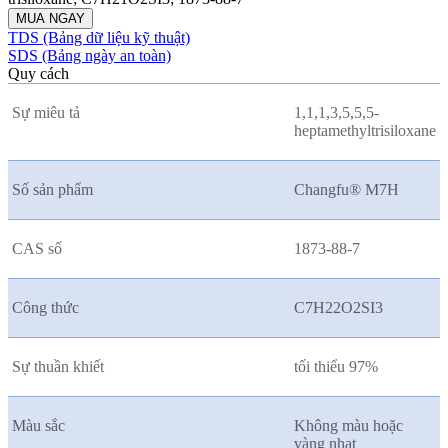
MUA NGAY
TDS (Bảng dữ liệu kỹ thuật)
SDS (Bảng ngày an toàn)
Quy cách
Sự miêu tả
1,1,1,3,5,5,5-
heptamethyltrisiloxane
Số sản phẩm
Changfu® M7H
CAS số
1873-88-7
Công thức
C7H22O2SI3
Sự thuần khiết
tối thiểu 97%
Màu sắc
Không màu hoặc
vàng nhạt