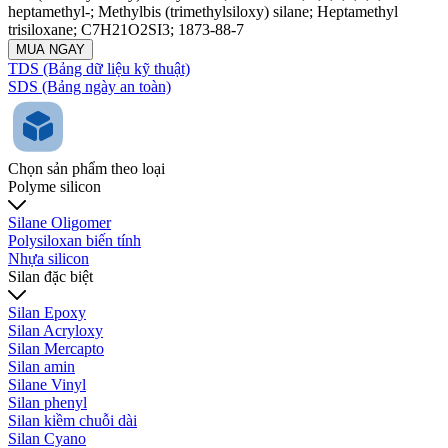
heptamethyl-; Methylbis (trimethylsiloxy) silane; Heptamethyl
trisiloxane; C7H21O2SI3; 1873-88-7
MUA NGAY
TDS (Bảng dữ liệu kỹ thuật)
SDS (Bảng ngày an toàn)
Chọn sản phẩm theo loại
Polyme silicon
Silane Oligomer
Polysiloxan biến tính
Nhựa silicon
Silan đặc biệt
Silan Epoxy
Silan Acryloxy
Silan Mercapto
Silan amin
Silane Vinyl
Silan phenyl
Silan kiềm chuỗi dài
Silan Cyano