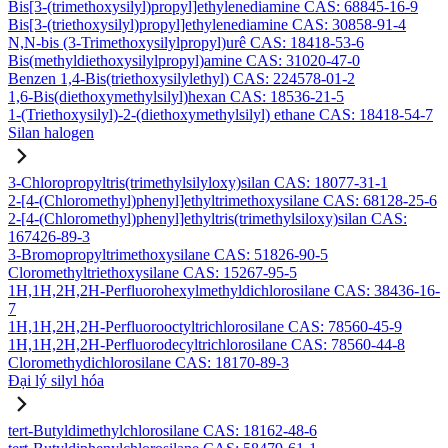
Bis[3-(trimethoxysilyl)propyl]ethylenediamine CAS: 68845-16-9
Bis[3-(triethoxysilyl)propyl]ethylenediamine CAS: 30858-91-4
N,N-bis (3-Trimethoxysilylpropyl)urê CAS: 18418-53-6
Bis(methyldiethoxysilylpropyl)amine CAS: 31020-47-0
Benzen 1,4-Bis(triethoxysilylethyl) CAS: 224578-01-2
1,6-Bis(diethoxymethylsilyl)hexan CAS: 18536-21-5
1-(Triethoxysilyl)-2-(diethoxymethylsilyl) ethane CAS: 18418-54-7
Silan halogen
3-Chloropropyltris(trimethylsilyloxy)silan CAS: 18077-31-1
2-[4-(Chloromethyl)phenyl]ethyltrimethoxysilane CAS: 68128-25-6
2-[4-(Chloromethyl)phenyl]ethyltris(trimethylsiloxy)silan CAS:
167426-89-3
3-Bromopropyltrimethoxysilane CAS: 51826-90-5
Cloromethyltriethoxysilane CAS: 15267-95-5
1H,1H,2H,2H-Perfluorohexylmethyldichlorosilane CAS: 38436-16-
7
1H,1H,2H,2H-Perfluorooctyltrichlorosilane CAS: 78560-45-9
1H,1H,2H,2H-Perfluorodecyltrichlorosilane CAS: 78560-44-8
Cloromethydichlorosilane CAS: 18170-89-3
Đại lý silyl hóa
tert-Butyldimethylchlorosilane CAS: 18162-48-6