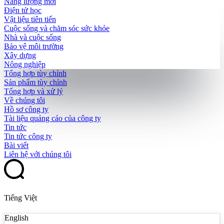
Năng lượng mới
Điện tử học
Vật liệu tiên tiến
Cuộc sống và chăm sóc sức khỏe
Nhà và cuộc sống
Bảo vệ môi trường
Xây dựng
Nông nghiệp
Tổng hợp tùy chỉnh
Sản phẩm tùy chỉnh
Tổng hợp và xử lý
Về chúng tôi
Hồ sơ công ty
Tài liệu quảng cáo của công ty
Tin tức
Tin tức công ty
Bài viết
Liên hệ với chúng tôi
Tiếng Việt
English