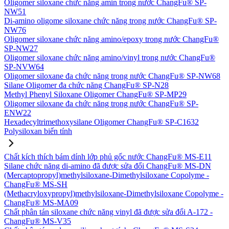
Oligomer siloxane chức năng amin trong nước ChangFu® SP-
NW51
Di-amino oligome siloxane chức năng trong nước ChangFu® SP-
NW76
Oligomer siloxane chức năng amino/epoxy trong nước ChangFu®
SP-NW27
Oligomer siloxane chức năng amino/vinyl trong nước ChangFu®
SP-NVW64
Oligomer siloxane đa chức năng trong nước ChangFu® SP-NW68
Silane Oligomer đa chức năng ChangFu® SP-N28
Methyl Phenyl Siloxane Oligomer ChangFu® SP-MP29
Oligomer siloxane đa chức năng trong nước ChangFu® SP-
ENW22
Hexadecyltrimethoxysilane Oligomer ChangFu® SP-C1632
Polysiloxan biến tính
Chất kích thích bám dính lớp phủ gốc nước ChangFu® MS-E11
Silane chức năng di-amino đã được sửa đổi ChangFu® MS-DN
(Mercaptopropyl)methylsiloxane-Dimethylsiloxane Copolyme -
ChangFu® MS-SH
(Methacryloxypropyl)methylsiloxane-Dimethylsiloxane Copolyme -
ChangFu® MS-MA09
Chất phân tán siloxane chức năng vinyl đã được sửa đổi A-172 -
ChangFu® MS-V35