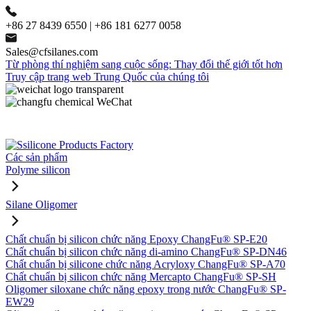
+86 27 8439 6550 | +86 181 6277 0058
Sales@cfsilanes.com
Từ phòng thí nghiệm sang cuộc sống: Thay đổi thế giới tốt hơn
Truy cập trang web Trung Quốc của chúng tôi
Các sản phẩm
Polyme silicon
Silane Oligomer
Chất chuẩn bị silicon chức năng Epoxy ChangFu® SP-E20
Chất chuẩn bị silicon chức năng di-amino ChangFu® SP-DN46
Chất chuẩn bị silicone chức năng Acryloxy ChangFu® SP-A70
Chất chuẩn bị silicon chức năng Mercapto ChangFu® SP-SH
Oligomer siloxane chức năng epoxy trong nước ChangFu® SP-
EW29