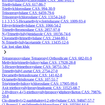
tert-Butyldiphenylchlorosilane CAS: 58479-61-1
Triethylsilane CAS: 617-86-7
Triethylchlorosilane CAS: 994-30-9
Triisopropylsilane CAS: 6459-79-6
Triisopropylchlorosilane CAS: 13154-24-0
1,1,3,3,5,5-Hexamethylcyclotrisilazane CAS: 1009-93-4
Ethynyltrimethylsilane CAS: 1066-54-2
Trimethylbromosilane CAS: 2857-97-8
N-(Trimethylsilyl)imidazole CAS: 18156-74-6
Cloromethyltrimethylsilane CAS: 2344-80-1
N-Trimethylsilylacetamide CAS: 13435-12-6
Các loại silan khác
Tetrapropoxysilane Tetrapropyl Orthosilicate CAS: 682-01-9
Methyltris(trimethylsiloxy)silan CAS: 17928-28-8
5-Hexenyltrimethoxysilane CAS: 58751-56-7
Trimethylsilyl axetat CAS: 2754-27-0
Decamethyltetrasiloxane CAS: 141-62-8
Octamethyltrisiloxane CAS: 107-51-7
Tris(trimethylsiloxy)chlorosilane CAS: 17905-99-6
Axit triethoxysilylpropylmaleamic CAS: 33525-68-7
2-Hydroxy-4-(3-triethoxysilylpropoxy)diphenylketon CAS: 79876-
59-8
Clo-dimethyl-(2-naphthalenyl-2-ethyl)silane CAS: 94847-57-7
(2-Pyrenyl-1-etyl)dimethylchlorosilane CAS: 105594-64-6