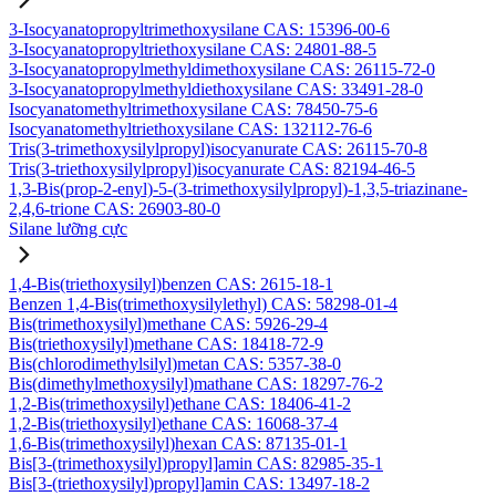
3-Isocyanatopropyltrimethoxysilane CAS: 15396-00-6
3-Isocyanatopropyltriethoxysilane CAS: 24801-88-5
3-Isocyanatopropylmethyldimethoxysilane CAS: 26115-72-0
3-Isocyanatopropylmethyldiethoxysilane CAS: 33491-28-0
Isocyanatomethyltrimethoxysilane CAS: 78450-75-6
Isocyanatomethyltriethoxysilane CAS: 132112-76-6
Tris(3-trimethoxysilylpropyl)isocyanurate CAS: 26115-70-8
Tris(3-triethoxysilylpropyl)isocyanurate CAS: 82194-46-5
1,3-Bis(prop-2-enyl)-5-(3-trimethoxysilylpropyl)-1,3,5-triazinane-
2,4,6-trione CAS: 26903-80-0
Silane lưỡng cực
1,4-Bis(triethoxysilyl)benzen CAS: 2615-18-1
Benzen 1,4-Bis(trimethoxysilylethyl) CAS: 58298-01-4
Bis(trimethoxysilyl)methane CAS: 5926-29-4
Bis(triethoxysilyl)methane CAS: 18418-72-9
Bis(chlorodimethylsilyl)metan CAS: 5357-38-0
Bis(dimethylmethoxysilyl)mathane CAS: 18297-76-2
1,2-Bis(trimethoxysilyl)ethane CAS: 18406-41-2
1,2-Bis(triethoxysilyl)ethane CAS: 16068-37-4
1,6-Bis(trimethoxysilyl)hexan CAS: 87135-01-1
Bis[3-(trimethoxysilyl)propyl]amin CAS: 82985-35-1
Bis[3-(triethoxysilyl)propyl]amin CAS: 13497-18-2