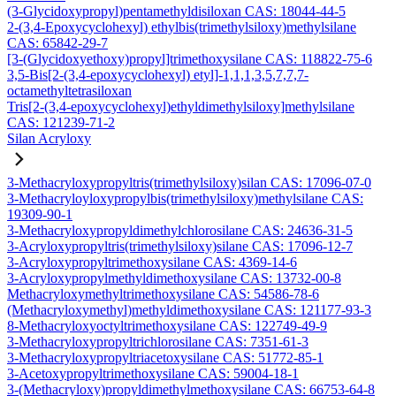
(3-Glycidoxypropyl)pentamethyldisiloxan CAS: 18044-44-5
2-(3,4-Epoxycyclohexyl) ethylbis(trimethylsiloxy)methylsilane
CAS: 65842-29-7
[3-(Glycidoxyethoxy)propyl]trimethoxysilane CAS: 118822-75-6
3,5-Bis[2-(3,4-epoxycyclohexyl) etyl]-1,1,1,3,5,7,7,7-
octamethyltetrasiloxan
Tris[2-(3,4-epoxycyclohexyl)ethyldimethylsiloxy]methylsilane
CAS: 121239-71-2
Silan Acryloxy
3-Methacryloxypropyltris(trimethylsiloxy)silan CAS: 17096-07-0
3-Methacryloyloxypropylbis(trimethylsiloxy)methylsilane CAS:
19309-90-1
3-Methacryloxypropyldimethylchlorosilane CAS: 24636-31-5
3-Acryloxypropyltris(trimethylsiloxy)silane CAS: 17096-12-7
3-Acryloxypropyltrimethoxysilane CAS: 4369-14-6
3-Acryloxypropylmethyldimethoxysilane CAS: 13732-00-8
Methacryloxymethyltrimethoxysilane CAS: 54586-78-6
(Methacryloxymethyl)methyldimethoxysilane CAS: 121177-93-3
8-Methacryloxyoctyltrimethoxysilane CAS: 122749-49-9
3-Methacryloxypropyltrichlorosilane CAS: 7351-61-3
3-Methacryloxypropyltriacetoxysilane CAS: 51772-85-1
3-Acetoxypropyltrimethoxysilane CAS: 59004-18-1
3-(Methacryloxy)propyldimethylmethoxysilane CAS: 66753-64-8