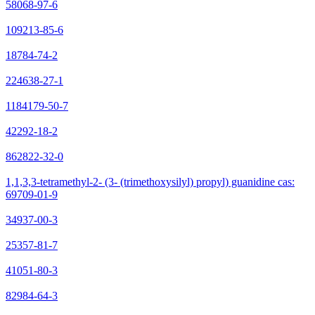
58068-97-6
109213-85-6
18784-74-2
224638-27-1
1184179-50-7
42292-18-2
862822-32-0
1,1,3,3-tetramethyl-2- (3- (trimethoxysilyl) propyl) guanidine cas:
69709-01-9
34937-00-3
25357-81-7
41051-80-3
82984-64-3