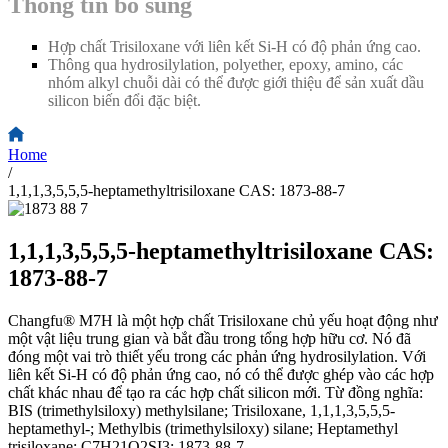
Thông tin bổ sung
Hợp chất Trisiloxane với liên kết Si-H có độ phản ứng cao.
Thông qua hydrosilylation, polyether, epoxy, amino, các
nhóm alkyl chuỗi dài có thể được giới thiệu để sản xuất dầu
silicon biến đổi đặc biệt.
Home
/
1,1,1,3,5,5,5-heptamethyltrisiloxane CAS: 1873-88-7
1,1,1,3,5,5,5-heptamethyltrisiloxane CAS:
1873-88-7
Changfu® M7H là một hợp chất Trisiloxane chủ yếu hoạt động như
một vật liệu trung gian và bắt đầu trong tổng hợp hữu cơ. Nó đã
đóng một vai trò thiết yếu trong các phản ứng hydrosilylation. Với
liên kết Si-H có độ phản ứng cao, nó có thể được ghép vào các hợp
chất khác nhau để tạo ra các hợp chất silicon mới. Từ đồng nghĩa:
BIS (trimethylsiloxy) methylsilane; Trisiloxane, 1,1,1,3,5,5,5-
heptamethyl-; Methylbis (trimethylsiloxy) silane; Heptamethyl
trisiloxane; C7H21O2SI3; 1873-88-7