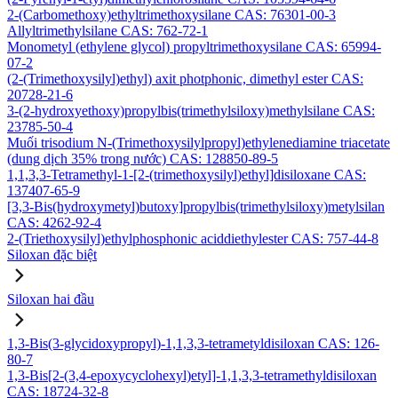
2-(Carbomethoxy)ethyltrimethoxysilane CAS: 76301-00-3
Allyltrimethylsilane CAS: 762-72-1
Monometyl (ethylene glycol) propyltrimethoxysilane CAS: 65994-
07-2
(2-(Trimethoxysilyl)ethyl) axit photphonic, dimethyl ester CAS:
20728-21-6
3-(2-hydroxyethoxy)propylbis(trimethylsiloxy)methylsilane CAS:
23785-50-4
Muối trisodium N-(Trimethoxysilylpropyl)ethylenediamine triacetate
(dung dịch 35% trong nước) CAS: 128850-89-5
1,1,3,3-Tetramethyl-1-[2-(trimethoxysilyl)ethyl]disiloxane CAS:
137407-65-9
[3,3-Bis(hydroxymetyl)butoxy]propylbis(trimethylsiloxy)metylsilan
CAS: 4262-92-4
2-(Triethoxysilyl)ethylphosphonic aciddiethylester CAS: 757-44-8
Siloxan đặc biệt
Siloxan hai đầu
1,3-Bis(3-glycidoxypropyl)-1,1,3,3-tetrametyldisiloxan CAS: 126-
80-7
1,3-Bis[2-(3,4-epoxycyclohexyl)etyl]-1,1,3,3-tetramethyldisiloxan
CAS: 18724-32-8