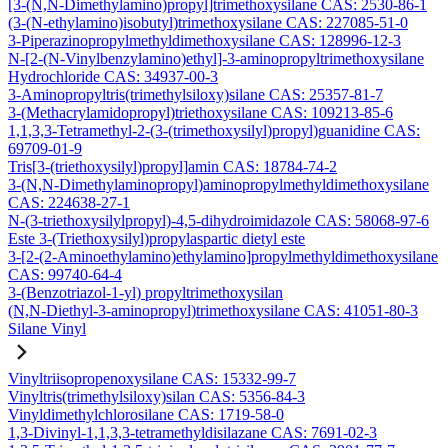
[3-(N,N-Dimethylamino)propyl]trimethoxysilane CAS: 2530-86-1
(3-(N-ethylamino)isobutyl)trimethoxysilane CAS: 227085-51-0
3-Piperazinopropylmethyldimethoxysilane CAS: 128996-12-3
N-[2-(N-Vinylbenzylamino)ethyl]-3-aminopropyltrimethoxysilane
Hydrochloride CAS: 34937-00-3
3-Aminopropyltris(trimethylsiloxy)silane CAS: 25357-81-7
3-(Methacrylamidopropyl)triethoxysilane CAS: 109213-85-6
1,1,3,3-Tetramethyl-2-(3-(trimethoxysilyl)propyl)guanidine CAS:
69709-01-9
Tris[3-(triethoxysilyl)propyl]amin CAS: 18784-74-2
3-(N,N-Dimethylaminopropyl)aminopropylmethyldimethoxysilane
CAS: 224638-27-1
N-(3-triethoxysilylpropyl)-4,5-dihydroimidazole CAS: 58068-97-6
Este 3-(Triethoxysilyl)propylaspartic dietyl este
3-[2-(2-Aminoethylamino)ethylamino]propylmethyldimethoxysilane
CAS: 99740-64-4
3-(Benzotriazol-1-yl) propyltrimethoxysilan
(N,N-Diethyl-3-aminopropyl)trimethoxysilane CAS: 41051-80-3
Silane Vinyl
Vinyltriisopropenoxysilane CAS: 15332-99-7
Vinyltris(trimethylsiloxy)silan CAS: 5356-84-3
Vinyldimethylchlorosilane CAS: 1719-58-0
1,3-Divinyl-1,1,3,3-tetramethyldisilazane CAS: 7691-02-3