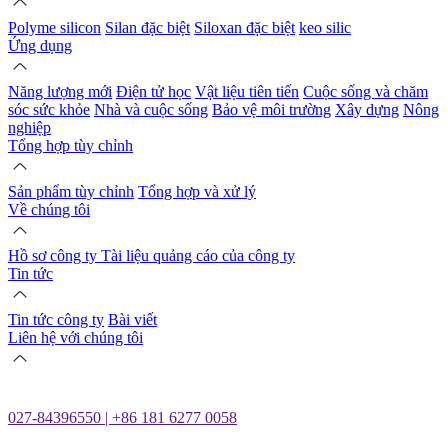
Polyme silicon
Silan đặc biệt
Siloxan đặc biệt
keo silic
Ứng dụng
Năng lượng mới
Điện tử học
Vật liệu tiên tiến
Cuộc sống và chăm
sóc sức khỏe
Nhà và cuộc sống
Bảo vệ môi trường
Xây dựng
Nông
nghiệp
Tổng hợp tùy chỉnh
Sản phẩm tùy chỉnh
Tổng hợp và xử lý
Về chúng tôi
Hồ sơ công ty
Tài liệu quảng cáo của công ty
Tin tức
Tin tức công ty
Bài viết
Liên hệ với chúng tôi
027-84396550 | +86 181 6277 0058