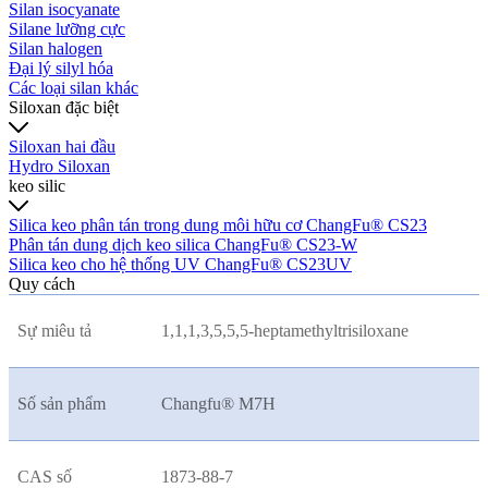
Silan isocyanate
Silane lưỡng cực
Silan halogen
Đại lý silyl hóa
Các loại silan khác
Siloxan đặc biệt
Siloxan hai đầu
Hydro Siloxan
keo silic
Silica keo phân tán trong dung môi hữu cơ ChangFu® CS23
Phân tán dung dịch keo silica ChangFu® CS23-W
Silica keo cho hệ thống UV ChangFu® CS23UV
Quy cách
Sự miêu tả
1,1,1,3,5,5,5-heptamethyltrisiloxane
Số sản phẩm
Changfu® M7H
CAS số
1873-88-7