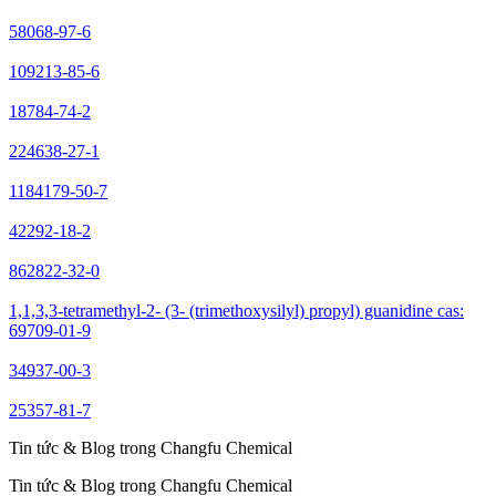
58068-97-6
109213-85-6
18784-74-2
224638-27-1
1184179-50-7
42292-18-2
862822-32-0
1,1,3,3-tetramethyl-2- (3- (trimethoxysilyl) propyl) guanidine cas:
69709-01-9
34937-00-3
25357-81-7
Tin tức & Blog trong Changfu Chemical
Tin tức & Blog trong Changfu Chemical