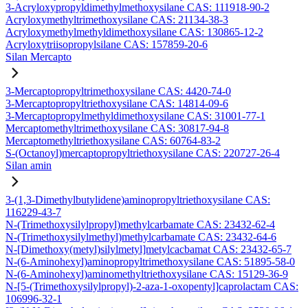
3-Acryloxypropyldimethylmethoxysilane CAS: 111918-90-2
Acryloxymethyltrimethoxysilane CAS: 21134-38-3
Acryloxymethylmethyldimethoxysilane CAS: 130865-12-2
Acryloxytriisopropylsilane CAS: 157859-20-6
Silan Mercapto
3-Mercaptopropyltrimethoxysilane CAS: 4420-74-0
3-Mercaptopropyltriethoxysilane CAS: 14814-09-6
3-Mercaptopropylmethyldimethoxysilane CAS: 31001-77-1
Mercaptomethyltrimethoxysilane CAS: 30817-94-8
Mercaptomethyltriethoxysilane CAS: 60764-83-2
S-(Octanoyl)mercaptopropyltriethoxysilane CAS: 220727-26-4
Silan amin
3-(1,3-Dimethylbutylidene)aminopropyltriethoxysilane CAS:
116229-43-7
N-(Trimethoxysilylpropyl)methylcarbamate CAS: 23432-62-4
N-(Trimethoxysilylmethyl)methylcarbamate CAS: 23432-64-6
N-[Dimethoxy(metyl)silylmetyl]metylcacbamat CAS: 23432-65-7
N-(6-Aminohexyl)aminopropyltrimethoxysilane CAS: 51895-58-0
N-(6-Aminohexyl)aminomethyltriethoxysilane CAS: 15129-36-9
N-[5-(Trimethoxysilylpropyl)-2-aza-1-oxopentyl]caprolactam CAS:
106996-32-1