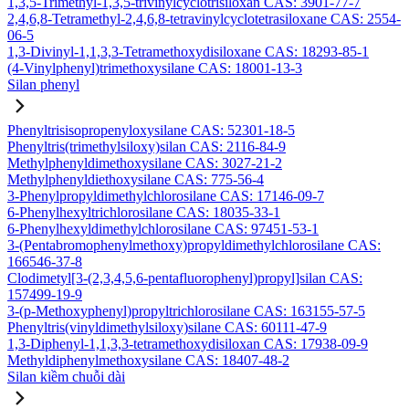
1,3,5-Trimethyl-1,3,5-trivinylcyclotrisiloxan CAS: 3901-77-7
2,4,6,8-Tetramethyl-2,4,6,8-tetravinylcyclotetrasiloxane CAS: 2554-
06-5
1,3-Divinyl-1,1,3,3-Tetramethoxydisiloxane CAS: 18293-85-1
(4-Vinylphenyl)trimethoxysilane CAS: 18001-13-3
Silan phenyl
Phenyltrisisopropenyloxysilane CAS: 52301-18-5
Phenyltris(trimethylsiloxy)silan CAS: 2116-84-9
Methylphenyldimethoxysilane CAS: 3027-21-2
Methylphenyldiethoxysilane CAS: 775-56-4
3-Phenylpropyldimethylchlorosilane CAS: 17146-09-7
6-Phenylhexyltrichlorosilane CAS: 18035-33-1
6-Phenylhexyldimethylchlorosilane CAS: 97451-53-1
3-(Pentabromophenylmethoxy)propyldimethylchlorosilane CAS:
166546-37-8
Clodimetyl[3-(2,3,4,5,6-pentafluorophenyl)propyl]silan CAS:
157499-19-9
3-(p-Methoxyphenyl)propyltrichlorosilane CAS: 163155-57-5
Phenyltris(vinyldimethylsiloxy)silane CAS: 60111-47-9
1,3-Diphenyl-1,1,3,3-tetramethoxydisiloxan CAS: 17938-09-9
Methyldiphenylmethoxysilane CAS: 18407-48-2
Silan kiềm chuỗi dài