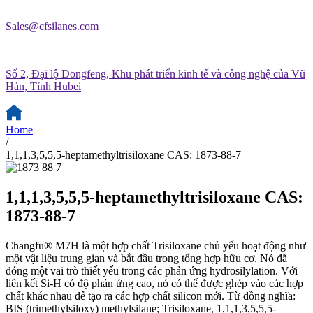
Sales@cfsilanes.com
Số 2, Đại lộ Dongfeng, Khu phát triển kinh tế và công nghệ của Vũ
Hán, Tỉnh Hubei
Home
/
1,1,1,3,5,5,5-heptamethyltrisiloxane CAS: 1873-88-7
1,1,1,3,5,5,5-heptamethyltrisiloxane CAS:
1873-88-7
Changfu® M7H là một hợp chất Trisiloxane chủ yếu hoạt động như
một vật liệu trung gian và bắt đầu trong tổng hợp hữu cơ. Nó đã
đóng một vai trò thiết yếu trong các phản ứng hydrosilylation. Với
liên kết Si-H có độ phản ứng cao, nó có thể được ghép vào các hợp
chất khác nhau để tạo ra các hợp chất silicon mới. Từ đồng nghĩa:
BIS (trimethylsiloxy) methylsilane; Trisiloxane, 1,1,1,3,5,5,5-