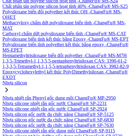
Chất phân tán polyme silicon hoạt tính -ChangFu® MS-S24
Chất phân tán polyme silicon hoạt tính 40% -ChangFu® MS-S25
Polysiloxane biến đổi polyether kết thúc OH -ChangFu® MS-
OHET
Methacryloxy chấm dứt polysiloxane biến tính -ChangFu® MS-
MAT
Carboxyl chấm dứt polysiloxane biến tính -ChangFu® MS-CAT
Polysiloxane biến tính kết thúc bằng Epoxy -ChangFu® MS-EPT
Polysiloxane biến tính polyether kết thúc bằng epoxy -ChangFu®
MS-EPET
Heptamethyltrisiloxane biến đổi polyether -ChangFu® MS-M7H
1,3,5-Trimethyl-1,1,3,5,5-pentaphenyltrisiloxan CAS: 3390-61-2
1,3,3,5-Tetramethyl-1,1,5,5-tetraphenyltrisiloxan CAS: 3982-82-9
Epoxycyclohexylethyl kết thúc PolyDimethylsiloxan -ChangFu®
EXDT
Nhựa silicon
Nhựa nhiệt rắn Phenyl gốc dung môi ChangFu® MP-2950
Nhựa silicone nhiệt rắn gốc nước ChangFu® SP-2231
Nhựa silicone nhiệt rắn gốc nước ChangFu® SP-2924
Nhựa silicon gốc nước đa chức năng ChangFu® SP-5125
Nhựa silicon gốc nước đa chức năng ChangFu® SP-6830
Nhựa silicon gốc nước đa chức năng ChangFu® SP-7630
Nhựa silicone nhiệt rắn gốc dung môi ChangFu® SP-9115