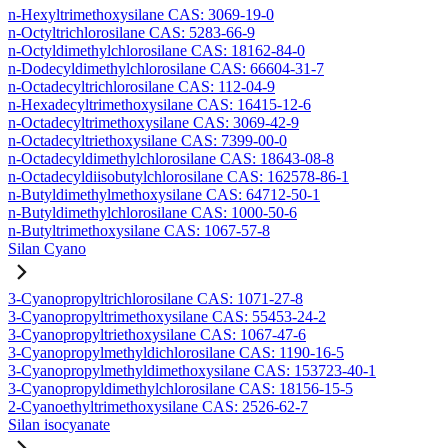
n-Hexyltrimethoxysilane CAS: 3069-19-0
n-Octyltrichlorosilane CAS: 5283-66-9
n-Octyldimethylchlorosilane CAS: 18162-84-0
n-Dodecyldimethylchlorosilane CAS: 66604-31-7
n-Octadecyltrichlorosilane CAS: 112-04-9
n-Hexadecyltrimethoxysilane CAS: 16415-12-6
n-Octadecyltrimethoxysilane CAS: 3069-42-9
n-Octadecyltriethoxysilane CAS: 7399-00-0
n-Octadecyldimethylchlorosilane CAS: 18643-08-8
n-Octadecyldiisobutylchlorosilane CAS: 162578-86-1
n-Butyldimethylmethoxysilane CAS: 64712-50-1
n-Butyldimethylchlorosilane CAS: 1000-50-6
n-Butyltrimethoxysilane CAS: 1067-57-8
Silan Cyano
3-Cyanopropyltrichlorosilane CAS: 1071-27-8
3-Cyanopropyltrimethoxysilane CAS: 55453-24-2
3-Cyanopropyltriethoxysilane CAS: 1067-47-6
3-Cyanopropylmethyldichlorosilane CAS: 1190-16-5
3-Cyanopropylmethyldimethoxysilane CAS: 153723-40-1
3-Cyanopropyldimethylchlorosilane CAS: 18156-15-5
2-Cyanoethyltrimethoxysilane CAS: 2526-62-7
Silan isocyanate