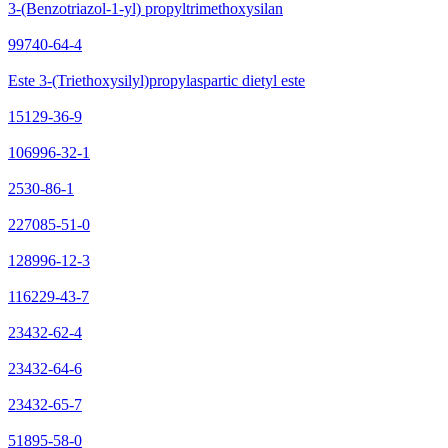
3-(Benzotriazol-1-yl) propyltrimethoxysilan
99740-64-4
Este 3-(Triethoxysilyl)propylaspartic dietyl este
15129-36-9
106996-32-1
2530-86-1
227085-51-0
128996-12-3
116229-43-7
23432-62-4
23432-64-6
23432-65-7
51895-58-0