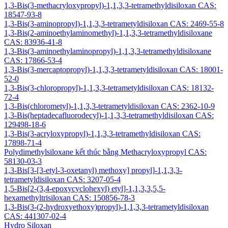
1,3-Bis(3-methacryloxypropyl)-1,1,3,3-tetramethyldisiloxan CAS:
18547-93-8
1,3-Bis(3-aminopropyl)-1,1,3,3-tetrametyldisiloxan CAS: 2469-55-8
1,3-Bis(2-aminoethylaminomethyl)-1,1,3,3-tetramethyldisiloxane
CAS: 83936-41-8
1,3-Bis(3-aminoethylaminopropyl)-1,1,3,3-tetramethyldisiloxane
CAS: 17866-53-4
1,3-Bis(3-mercaptopropyl)-1,1,3,3-tetrametyldisiloxan CAS: 18001-
52-0
1,3-Bis(3-chloropropyl)-1,1,3,3-tetrametyldisiloxan CAS: 18132-
72-4
1,3-Bis(chlorometyl)-1,1,3,3-tetrametyldisiloxan CAS: 2362-10-9
1,3-Bis(heptadecafluorodecyl)-1,1,3,3-tetramethyldisiloxan CAS:
129498-18-6
1,3-Bis(3-acryloxypropyl)-1,1,3,3-tetramethyldisiloxan CAS:
17898-71-4
Polydimethylsiloxane kết thúc bằng Methacryloxypropyl CAS:
58130-03-3
1,3-Bis[3-[3-etyl-3-oxetanyl) methoxy] propyl]-1,1,3,3-
tetrametyldisiloxan CAS: 3207-05-4
1,5-Bis[2-(3,4-epoxycyclohexyl) etyl]-1,1,3,3,5,5-
hexamethyltrisiloxan CAS: 150856-78-3
1,3-Bis(3-(2-hydroxyethoxy)propyl)-1,1,3,3-tetrametyldisiloxan
CAS: 441307-02-4
Hydro Siloxan