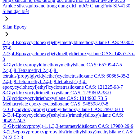
Nhựa silicon tự bảo dưỡng gốc dung môi ChangFu® SP-9730
Amide silsesquioxane trong dung dịch nước ChangFu® SP-4130
Silan đặc biệt
Silan Epoxy
2-(3,4-Epoxycyclohexyl)ethylmethyldimethoxysilane CAS: 97802-
57-8
2-(3,4-Epoxycyclohexyl)etylmethyldiethoxysilane CAS: 14857-35-
3
3-Glycidoxypropyldimethoxymethylsilane CAS: 65799-47-5
2,4,6,8-Tetramethyl-2,4,6,8-
tetrakis(propylglycidylether)cyclotetrasiloxane CAS: 60665-85-2
2,4,6,8-Tetramethyl-2,4,6,8-tetrakis[2-(3,4-
epoxycyclohexyl)ethyl]cyclotetrasiloxane CAS: 121225-98-7
8-Glycidoxyoctyltrimethoxysilane CAS: 1239602-38-0
8-Glycidoxyoctyltriethoxysilane CAS: 1814903-73-5
Methacrylate epoxy cyclosiloxane CAS: 948598-97-8
(3-Glycidyloxypropyl) methyldiethoxysilane CAS: 2897-60-1
2-(3,4-Epoxycyclohexyl)ethyltris(trimethylsiloxy)silane CAS:
90492-24-3
(3-Glycidoxypropyl)-1,1,3,3-tetrametyldisiloxan CAS: 17980-29-9
3-(2,3-epoxypropoxy)propylbis(trimethylsiloxy)methylsilane CAS:
7422-52-8