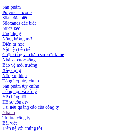
Sản phẩm
Polyme silicone
Silan đặc biệt
Siloxanes đặc biệt
Silica keo
Ứng dụng
Năng lượng mới
Điện tử học
Vật liệu tiên tiến
Cuộc sống và chăm sóc sức khỏe
Nhà và cuộc sống
Bảo vệ môi trường
Xây dựng
Nông nghiệp
Tổng hợp tùy chỉnh
Sản phẩm tùy chỉnh
Tổng hợp và xử lý
Về chúng tôi
Hồ sơ công ty
Tài liệu quảng cáo của công ty
Nhanh
Tin tức công ty
Bài viết
Liên hệ với chúng tôi