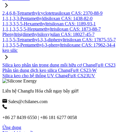
2,4,6,8-Tetramethylcyclotetrasiloxan CAS: 2370-88-9
1,1,1,3,3-Pentamethyldisiloxan CAS: 1438-82-0
1,1,3,3,5,5-Hexamethyltrisiloxan CAS: 1189-93-1
1,1,1,3,5,5,5-Heptamethyltrisiloxan CAS: 1873-88-7
Phenyltris(dimethylsiloxy)silan CAS: 18027-45-7
1,1,5,5-Tetramethyl-3,3-diphenyltrisiloxan CAS: 17875-55-7
1,1,3,5,5-Pentamethyl-3-phenyltrisiloxane CAS: 17962-34-4
keo silic
Silica keo phân tán trong dung môi hữu cơ ChangFu® CS23
Phân tán dung dịch keo silica ChangFu® CS23-W
Silica keo cho hệ thống UV ChangFu® CS23UV
Liên hệ Changfu Hóa chất ngay bây giờ!
Sales@cfsilanes.com
+86 27 8439 6550 | +86 181 6277 0058
Ứng dụng