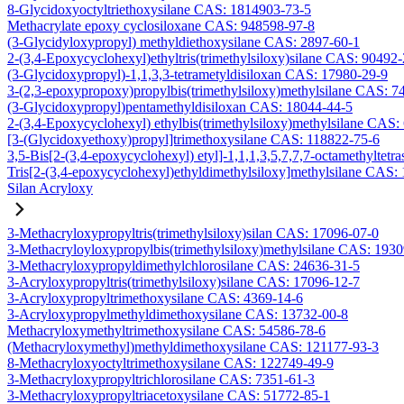
8-Glycidoxyoctyltriethoxysilane CAS: 1814903-73-5
Methacrylate epoxy cyclosiloxane CAS: 948598-97-8
(3-Glycidyloxypropyl) methyldiethoxysilane CAS: 2897-60-1
2-(3,4-Epoxycyclohexyl)ethyltris(trimethylsiloxy)silane CAS: 90492
(3-Glycidoxypropyl)-1,1,3,3-tetrametyldisiloxan CAS: 17980-29-9
3-(2,3-epoxypropoxy)propylbis(trimethylsiloxy)methylsilane CAS: 7
(3-Glycidoxypropyl)pentamethyldisiloxan CAS: 18044-44-5
2-(3,4-Epoxycyclohexyl) ethylbis(trimethylsiloxy)methylsilane CAS:
[3-(Glycidoxyethoxy)propyl]trimethoxysilane CAS: 118822-75-6
3,5-Bis[2-(3,4-epoxycyclohexyl) etyl]-1,1,1,3,5,7,7,7-octamethyltetra
Tris[2-(3,4-epoxycyclohexyl)ethyldimethylsiloxy]methylsilane CAS:
Silan Acryloxy
3-Methacryloxypropyltris(trimethylsiloxy)silan CAS: 17096-07-0
3-Methacryloyloxypropylbis(trimethylsiloxy)methylsilane CAS: 193
3-Methacryloxypropyldimethylchlorosilane CAS: 24636-31-5
3-Acryloxypropyltris(trimethylsiloxy)silane CAS: 17096-12-7
3-Acryloxypropyltrimethoxysilane CAS: 4369-14-6
3-Acryloxypropylmethyldimethoxysilane CAS: 13732-00-8
Methacryloxymethyltrimethoxysilane CAS: 54586-78-6
(Methacryloxymethyl)methyldimethoxysilane CAS: 121177-93-3
8-Methacryloxyoctyltrimethoxysilane CAS: 122749-49-9
3-Methacryloxypropyltrichlorosilane CAS: 7351-61-3
3-Methacryloxypropyltriacetoxysilane CAS: 51772-85-1