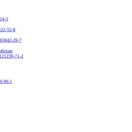
-24-3
422-52-8
 65842-29-7
siloxan
 121239-71-2
09-90-1