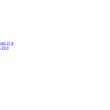
546-37-8
9-19-9