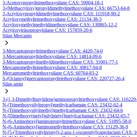
3-Acetoxypropyltrimethoxysilane CAS: 59004-18-1
3-(Methacryloxy)propyldimethylmethoxysilane CAS: 66753-64-8
3-Acryloxypropyldimethylmethoxysilane CAS: 111918-90-2
Acryloxymethyltrimethoxysilane CAS: 21134-38-3
Acryloxymethylmethyldimethoxysilane CAS: 130865-12-2
Acryloxytriisopropylsilane CAS: 157859-20-6
Silan Mercapto
3-Mercaptopropyltrimethoxysilane CAS: 4420-74-0
3-Mercaptopropyltriethoxysilane CAS: 14814-09-6
3-Mercaptopropylmethyldimethoxysilane CAS: 31001-77-1
Mercaptomethyltrimethoxysilane CAS: 30817-94-8
Mercaptomethyltriethoxysilane CAS: 60764-83-2
S-(Octanoyl)mercaptopropyltriethoxysilane CAS: 220727-26-4
Silan amin
3-(1,3-Dimethylbutylidene)aminopropyltriethoxysilane CAS: 116229
N-(Trimethoxysilylpropyl)methylcarbamate CAS: 23432-62-4
N-(Trimethoxysilylmethyl)methylcarbamate CAS: 23432-64-6
N-[Dimethoxy(metyl)silylmetyl]metylcacbamat CAS: 23432-65-7
N-(6-Aminohexyl)aminopropyltrimethoxysilane CAS: 51895-58-0
N-(6-Aminohexyl)aminomethyltriethoxysilane CAS: 15129-36-9
N-[5-(Trimethoxysilylpropyl)-2-aza-1-oxopentyl]caprolactam CAS: 