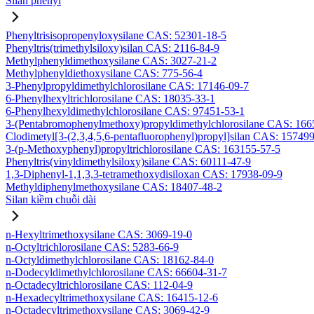
Silan phenyl
Phenyltrisisopropenyloxysilane CAS: 52301-18-5
Phenyltris(trimethylsiloxy)silan CAS: 2116-84-9
Methylphenyldimethoxysilane CAS: 3027-21-2
Methylphenyldiethoxysilane CAS: 775-56-4
3-Phenylpropyldimethylchlorosilane CAS: 17146-09-7
6-Phenylhexyltrichlorosilane CAS: 18035-33-1
6-Phenylhexyldimethylchlorosilane CAS: 97451-53-1
3-(Pentabromophenylmethoxy)propyldimethylchlorosilane CAS: 166
Clodimetyl[3-(2,3,4,5,6-pentafluorophenyl)propyl]silan CAS: 15749
3-(p-Methoxyphenyl)propyltrichlorosilane CAS: 163155-57-5
Phenyltris(vinyldimethylsiloxy)silane CAS: 60111-47-9
1,3-Diphenyl-1,1,3,3-tetramethoxydisiloxan CAS: 17938-09-9
Methyldiphenylmethoxysilane CAS: 18407-48-2
Silan kiềm chuỗi dài
n-Hexyltrimethoxysilane CAS: 3069-19-0
n-Octyltrichlorosilane CAS: 5283-66-9
n-Octyldimethylchlorosilane CAS: 18162-84-0
n-Dodecyldimethylchlorosilane CAS: 66604-31-7
n-Octadecyltrichlorosilane CAS: 112-04-9
n-Hexadecyltrimethoxysilane CAS: 16415-12-6
n-Octadecyltrimethoxysilane CAS: 3069-42-9