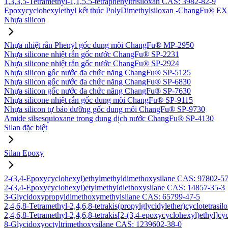
1,3,3,5-Tetramethyl-1,1,5,5-tetraphenyltrisiloxan CAS: 3982-82-9
Epoxycyclohexylethyl kết thúc PolyDimethylsiloxan -ChangFu® E
Nhựa silicon
Nhựa nhiệt rắn Phenyl gốc dung môi ChangFu® MP-2950
Nhựa silicone nhiệt rắn gốc nước ChangFu® SP-2231
Nhựa silicone nhiệt rắn gốc nước ChangFu® SP-2924
Nhựa silicon gốc nước đa chức năng ChangFu® SP-5125
Nhựa silicon gốc nước đa chức năng ChangFu® SP-6830
Nhựa silicon gốc nước đa chức năng ChangFu® SP-7630
Nhựa silicone nhiệt rắn gốc dung môi ChangFu® SP-9115
Nhựa silicon tự bảo dưỡng gốc dung môi ChangFu® SP-9730
Amide silsesquioxane trong dung dịch nước ChangFu® SP-4130
Silan đặc biệt
Silan Epoxy
2-(3,4-Epoxycyclohexyl)ethylmethyldimethoxysilane CAS: 97802-5
2-(3,4-Epoxycyclohexyl)etylmethyldiethoxysilane CAS: 14857-35-3
3-Glycidoxypropyldimethoxymethylsilane CAS: 65799-47-5
2,4,6,8-Tetramethyl-2,4,6,8-tetrakis(propylglycidylether)cyclotetras
2,4,6,8-Tetramethyl-2,4,6,8-tetrakis[2-(3,4-epoxycyclohexyl)ethyl]c
8-Glycidoxyoctyltrimethoxysilane CAS: 1239602-38-0