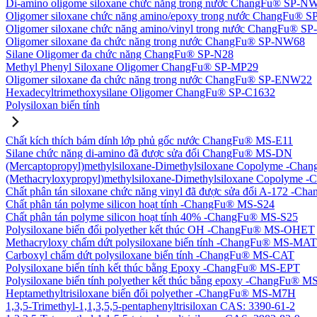
Di-amino oligome siloxane chức năng trong nước ChangFu® SP-N
Oligomer siloxane chức năng amino/epoxy trong nước ChangFu® 
Oligomer siloxane chức năng amino/vinyl trong nước ChangFu® 
Oligomer siloxane đa chức năng trong nước ChangFu® SP-NW68
Silane Oligomer đa chức năng ChangFu® SP-N28
Methyl Phenyl Siloxane Oligomer ChangFu® SP-MP29
Oligomer siloxane đa chức năng trong nước ChangFu® SP-ENW22
Hexadecyltrimethoxysilane Oligomer ChangFu® SP-C1632
Polysiloxan biến tính
Chất kích thích bám dính lớp phủ gốc nước ChangFu® MS-E11
Silane chức năng di-amino đã được sửa đổi ChangFu® MS-DN
(Mercaptopropyl)methylsiloxane-Dimethylsiloxane Copolyme -Ch
(Methacryloxypropyl)methylsiloxane-Dimethylsiloxane Copolym
Chất phân tán siloxane chức năng vinyl đã được sửa đổi A-172 -
Chất phân tán polyme silicon hoạt tính -ChangFu® MS-S24
Chất phân tán polyme silicon hoạt tính 40% -ChangFu® MS-S25
Polysiloxane biến đổi polyether kết thúc OH -ChangFu® MS-OHET
Methacryloxy chấm dứt polysiloxane biến tính -ChangFu® MS-MAT
Carboxyl chấm dứt polysiloxane biến tính -ChangFu® MS-CAT
Polysiloxane biến tính kết thúc bằng Epoxy -ChangFu® MS-EPT
Polysiloxane biến tính polyether kết thúc bằng epoxy -ChangFu® 
Heptamethyltrisiloxane biến đổi polyether -ChangFu® MS-M7H
1,3,5-Trimethyl-1,1,3,5,5-pentaphenyltrisiloxan CAS: 3390-61-2