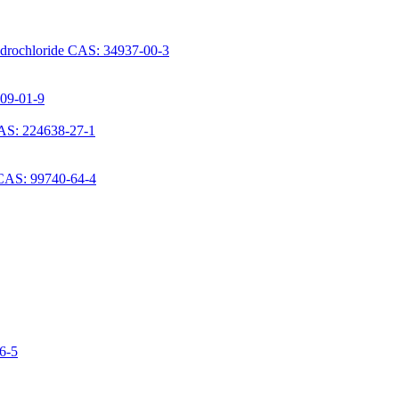
ydrochloride CAS: 34937-00-3
709-01-9
AS: 224638-27-1
 CAS: 99740-64-4
06-5