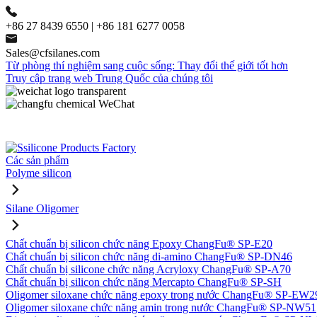
+86 27 8439 6550 | +86 181 6277 0058
Sales@cfsilanes.com
Từ phòng thí nghiệm sang cuộc sống: Thay đổi thế giới tốt hơn
Truy cập trang web Trung Quốc của chúng tôi
Các sản phẩm
Polyme silicon
Silane Oligomer
Chất chuẩn bị silicon chức năng Epoxy ChangFu® SP-E20
Chất chuẩn bị silicon chức năng di-amino ChangFu® SP-DN46
Chất chuẩn bị silicone chức năng Acryloxy ChangFu® SP-A70
Chất chuẩn bị silicon chức năng Mercapto ChangFu® SP-SH
Oligomer siloxane chức năng epoxy trong nước ChangFu® SP-EW2
Oligomer siloxane chức năng amin trong nước ChangFu® SP-NW51