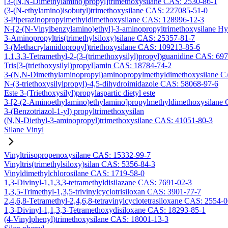
[3-(N,N-Dimethylamino)propyl]trimethoxysilane CAS: 2530-86-1
(3-(N-ethylamino)isobutyl)trimethoxysilane CAS: 227085-51-0
3-Piperazinopropylmethyldimethoxysilane CAS: 128996-12-3
N-[2-(N-Vinylbenzylamino)ethyl]-3-aminopropyltrimethoxysilane H
3-Aminopropyltris(trimethylsiloxy)silane CAS: 25357-81-7
3-(Methacrylamidopropyl)triethoxysilane CAS: 109213-85-6
1,1,3,3-Tetramethyl-2-(3-(trimethoxysilyl)propyl)guanidine CAS: 69
Tris[3-(triethoxysilyl)propyl]amin CAS: 18784-74-2
3-(N,N-Dimethylaminopropyl)aminopropylmethyldimethoxysilane C
N-(3-triethoxysilylpropyl)-4,5-dihydroimidazole CAS: 58068-97-6
Este 3-(Triethoxysilyl)propylaspartic dietyl este
3-[2-(2-Aminoethylamino)ethylamino]propylmethyldimethoxysilane
3-(Benzotriazol-1-yl) propyltrimethoxysilan
(N,N-Diethyl-3-aminopropyl)trimethoxysilane CAS: 41051-80-3
Silane Vinyl
Vinyltriisopropenoxysilane CAS: 15332-99-7
Vinyltris(trimethylsiloxy)silan CAS: 5356-84-3
Vinyldimethylchlorosilane CAS: 1719-58-0
1,3-Divinyl-1,1,3,3-tetramethyldisilazane CAS: 7691-02-3
1,3,5-Trimethyl-1,3,5-trivinylcyclotrisiloxan CAS: 3901-77-7
2,4,6,8-Tetramethyl-2,4,6,8-tetravinylcyclotetrasiloxane CAS: 2554-
1,3-Divinyl-1,1,3,3-Tetramethoxydisiloxane CAS: 18293-85-1
(4-Vinylphenyl)trimethoxysilane CAS: 18001-13-3