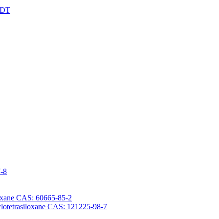
XDT
7-8
iloxane CAS: 60665-85-2
yclotetrasiloxane CAS: 121225-98-7