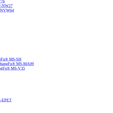
W76
SP-NW27
SP-NVW64
angFu® MS-SH
e -ChangFu® MS-MA09
ChangFu® MS-V35
MS-EPET