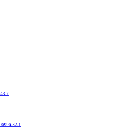
-43-7
106996-32-1