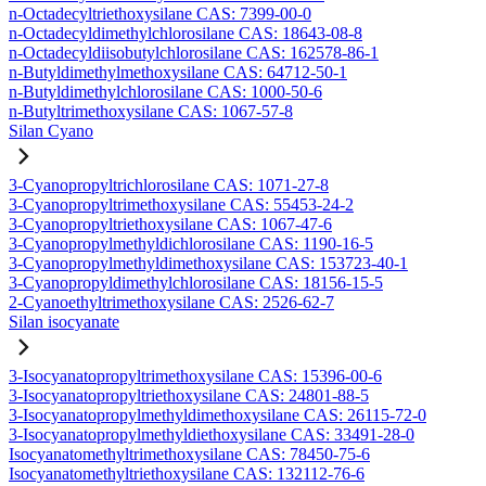
n-Octadecyltriethoxysilane CAS: 7399-00-0
n-Octadecyldimethylchlorosilane CAS: 18643-08-8
n-Octadecyldiisobutylchlorosilane CAS: 162578-86-1
n-Butyldimethylmethoxysilane CAS: 64712-50-1
n-Butyldimethylchlorosilane CAS: 1000-50-6
n-Butyltrimethoxysilane CAS: 1067-57-8
Silan Cyano
3-Cyanopropyltrichlorosilane CAS: 1071-27-8
3-Cyanopropyltrimethoxysilane CAS: 55453-24-2
3-Cyanopropyltriethoxysilane CAS: 1067-47-6
3-Cyanopropylmethyldichlorosilane CAS: 1190-16-5
3-Cyanopropylmethyldimethoxysilane CAS: 153723-40-1
3-Cyanopropyldimethylchlorosilane CAS: 18156-15-5
2-Cyanoethyltrimethoxysilane CAS: 2526-62-7
Silan isocyanate
3-Isocyanatopropyltrimethoxysilane CAS: 15396-00-6
3-Isocyanatopropyltriethoxysilane CAS: 24801-88-5
3-Isocyanatopropylmethyldimethoxysilane CAS: 26115-72-0
3-Isocyanatopropylmethyldiethoxysilane CAS: 33491-28-0
Isocyanatomethyltrimethoxysilane CAS: 78450-75-6
Isocyanatomethyltriethoxysilane CAS: 132112-76-6