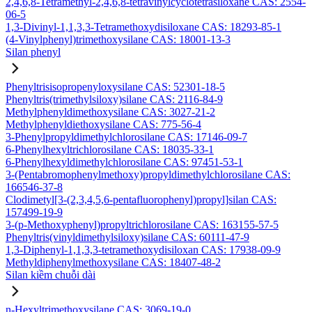
2,4,6,8-Tetramethyl-2,4,6,8-tetravinylcyclotetrasiloxane CAS: 2554-
06-5
1,3-Divinyl-1,1,3,3-Tetramethoxydisiloxane CAS: 18293-85-1
(4-Vinylphenyl)trimethoxysilane CAS: 18001-13-3
Silan phenyl
Phenyltrisisopropenyloxysilane CAS: 52301-18-5
Phenyltris(trimethylsiloxy)silane CAS: 2116-84-9
Methylphenyldimethoxysilane CAS: 3027-21-2
Methylphenyldiethoxysilane CAS: 775-56-4
3-Phenylpropyldimethylchlorosilane CAS: 17146-09-7
6-Phenylhexyltrichlorosilane CAS: 18035-33-1
6-Phenylhexyldimethylchlorosilane CAS: 97451-53-1
3-(Pentabromophenylmethoxy)propyldimethylchlorosilane CAS:
166546-37-8
Clodimetyl[3-(2,3,4,5,6-pentafluorophenyl)propyl]silan CAS:
157499-19-9
3-(p-Methoxyphenyl)propyltrichlorosilane CAS: 163155-57-5
Phenyltris(vinyldimethylsiloxy)silane CAS: 60111-47-9
1,3-Diphenyl-1,1,3,3-tetramethoxydisiloxan CAS: 17938-09-9
Methyldiphenylmethoxysilane CAS: 18407-48-2
Silan kiềm chuỗi dài
n-Hexyltrimethoxysilane CAS: 3069-19-0