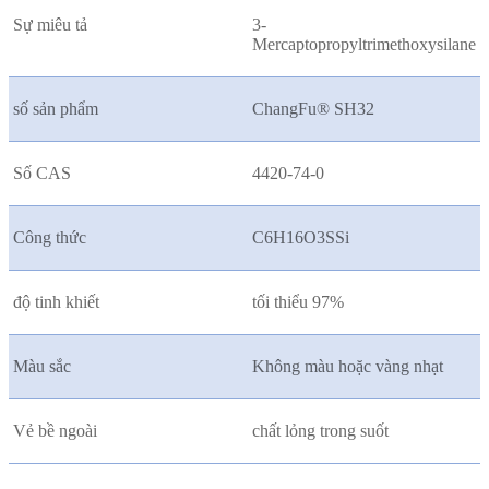
Sự miêu tả
3-
Mercaptopropyltrimethoxysilane
số sản phẩm
ChangFu® SH32
Số CAS
4420-74-0
Công thức
C6H16O3SSi
độ tinh khiết
tối thiểu 97%
Màu sắc
Không màu hoặc vàng nhạt
Vẻ bề ngoài
chất lỏng trong suốt