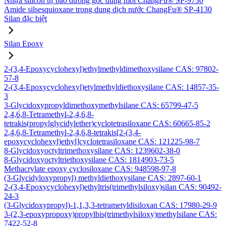
Nhựa silicon tự bảo dưỡng gốc dung môi ChangFu® SP-9730
Amide silsesquioxane trong dung dịch nước ChangFu® SP-4130
Silan đặc biệt
Silan Epoxy
2-(3,4-Epoxycyclohexyl)ethylmethyldimethoxysilane CAS: 97802-
57-8
2-(3,4-Epoxycyclohexyl)etylmethyldiethoxysilane CAS: 14857-35-
3
3-Glycidoxypropyldimethoxymethylsilane CAS: 65799-47-5
2,4,6,8-Tetramethyl-2,4,6,8-
tetrakis(propylglycidylether)cyclotetrasiloxane CAS: 60665-85-2
2,4,6,8-Tetramethyl-2,4,6,8-tetrakis[2-(3,4-
epoxycyclohexyl)ethyl]cyclotetrasiloxane CAS: 121225-98-7
8-Glycidoxyoctyltrimethoxysilane CAS: 1239602-38-0
8-Glycidoxyoctyltriethoxysilane CAS: 1814903-73-5
Methacrylate epoxy cyclosiloxane CAS: 948598-97-8
(3-Glycidyloxypropyl) methyldiethoxysilane CAS: 2897-60-1
2-(3,4-Epoxycyclohexyl)ethyltris(trimethylsiloxy)silan CAS: 90492-
24-3
(3-Glycidoxypropyl)-1,1,3,3-tetrametyldisiloxan CAS: 17980-29-9
3-(2,3-epoxypropoxy)propylbis(trimethylsiloxy)methylsilane CAS:
7422-52-8