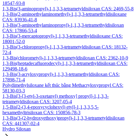
18547-93-8
1,3-Bis(3-aminopropyl)-1,1,3,3-tetrametyldisiloxan CAS: 2469-55-8
1,3-Bis(2-aminoethylaminomethyl)-1,1,3,3-tetramethyldisiloxane
CAS: 83936-41-8
1,3-Bis(3-aminoethylaminopropyl)-1,1,3,3-tetramethyldisiloxan
CAS: 17866-53-4
1,3-Bis(3-mercaptopropyl)-1,1,3,3-tetramethyldisiloxane CAS:
18001-52-0
1,3-Bis(3-chloropropyl)-1,1,3,3-tetrametyldisiloxan CAS: 18132-
72-4
1,3-Bis(chlorometyl)-1,1,3,3-tetrametyldisiloxan CAS: 2362-10-9
1,3-Bis(heptadecafluorodecyl)-1,1,3,3-tetramethyldisiloxan CAS:
129498-18-6
1,3-Bis(3-acryloxypropyl)-1,1,3,3-tetramethyldisiloxan CAS:
17898-71-4
Polydimethylsiloxane kết thúc bằng Methacryloxypropyl CAS:
58130-03-3
1,3-Bis[3-[3-etyl-3-oxetanyl) methoxy] propyl]-1,1,3,3-
tetrametyldisiloxan CAS: 3207-05-4
1,5-Bis[2-(3,4-epoxycyclohexyl) etyl]-1,1,3,3,5,5-
hexamethyltrisiloxan CAS: 150856-78-3
1,3-Bis(3-(2-hydroxyethoxy)propyl)-1,1,3,3-tetrametyldisiloxan
CAS: 441307-02-4
Hydro Siloxan