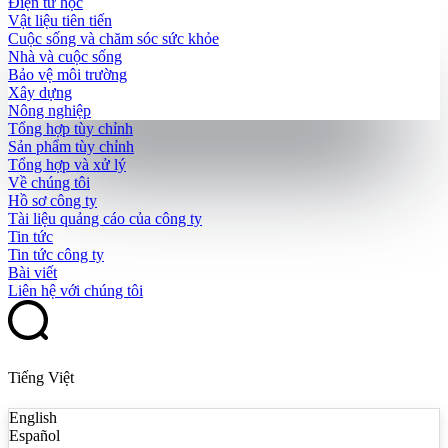
Điện tử học
Vật liệu tiên tiến
Cuộc sống và chăm sóc sức khỏe
Nhà và cuộc sống
Bảo vệ môi trường
Xây dựng
Nông nghiệp
Tổng hợp tùy chỉnh
Sản phẩm tùy chỉnh
Tổng hợp và xử lý
Về chúng tôi
Hồ sơ công ty
Tài liệu quảng cáo của công ty
Tin tức
Tin tức công ty
Bài viết
Liên hệ với chúng tôi
Tiếng Việt
English
Español