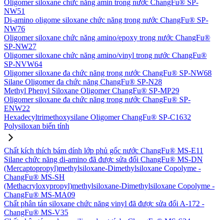
Oligomer siloxane chức năng amin trong nước ChangFu® SP-
NW51
Di-amino oligome siloxane chức năng trong nước ChangFu® SP-
NW76
Oligomer siloxane chức năng amino/epoxy trong nước ChangFu®
SP-NW27
Oligomer siloxane chức năng amino/vinyl trong nước ChangFu®
SP-NVW64
Oligomer siloxane đa chức năng trong nước ChangFu® SP-NW68
Silane Oligomer đa chức năng ChangFu® SP-N28
Methyl Phenyl Siloxane Oligomer ChangFu® SP-MP29
Oligomer siloxane đa chức năng trong nước ChangFu® SP-
ENW22
Hexadecyltrimethoxysilane Oligomer ChangFu® SP-C1632
Polysiloxan biến tính
Chất kích thích bám dính lớp phủ gốc nước ChangFu® MS-E11
Silane chức năng di-amino đã được sửa đổi ChangFu® MS-DN
(Mercaptopropyl)methylsiloxane-Dimethylsiloxane Copolyme -
ChangFu® MS-SH
(Methacryloxypropyl)methylsiloxane-Dimethylsiloxane Copolyme -
ChangFu® MS-MA09
Chất phân tán siloxane chức năng vinyl đã được sửa đổi A-172 -
ChangFu® MS-V35