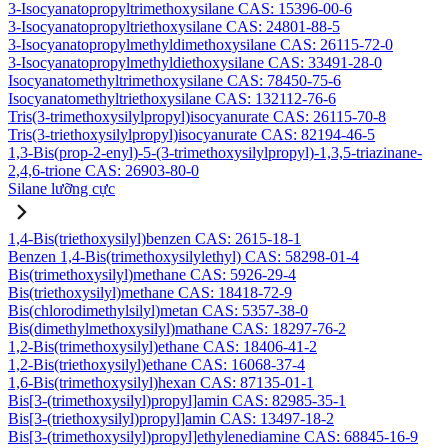
3-Isocyanatopropyltrimethoxysilane CAS: 15396-00-6
3-Isocyanatopropyltriethoxysilane CAS: 24801-88-5
3-Isocyanatopropylmethyldimethoxysilane CAS: 26115-72-0
3-Isocyanatopropylmethyldiethoxysilane CAS: 33491-28-0
Isocyanatomethyltrimethoxysilane CAS: 78450-75-6
Isocyanatomethyltriethoxysilane CAS: 132112-76-6
Tris(3-trimethoxysilylpropyl)isocyanurate CAS: 26115-70-8
Tris(3-triethoxysilylpropyl)isocyanurate CAS: 82194-46-5
1,3-Bis(prop-2-enyl)-5-(3-trimethoxysilylpropyl)-1,3,5-triazinane-
2,4,6-trione CAS: 26903-80-0
Silane lưỡng cực
1,4-Bis(triethoxysilyl)benzen CAS: 2615-18-1
Benzen 1,4-Bis(trimethoxysilylethyl) CAS: 58298-01-4
Bis(trimethoxysilyl)methane CAS: 5926-29-4
Bis(triethoxysilyl)methane CAS: 18418-72-9
Bis(chlorodimethylsilyl)metan CAS: 5357-38-0
Bis(dimethylmethoxysilyl)mathane CAS: 18297-76-2
1,2-Bis(trimethoxysilyl)ethane CAS: 18406-41-2
1,2-Bis(triethoxysilyl)ethane CAS: 16068-37-4
1,6-Bis(trimethoxysilyl)hexan CAS: 87135-01-1
Bis[3-(trimethoxysilyl)propyl]amin CAS: 82985-35-1
Bis[3-(triethoxysilyl)propyl]amin CAS: 13497-18-2
Bis[3-(trimethoxysilyl)propyl]ethylenediamine CAS: 68845-16-9