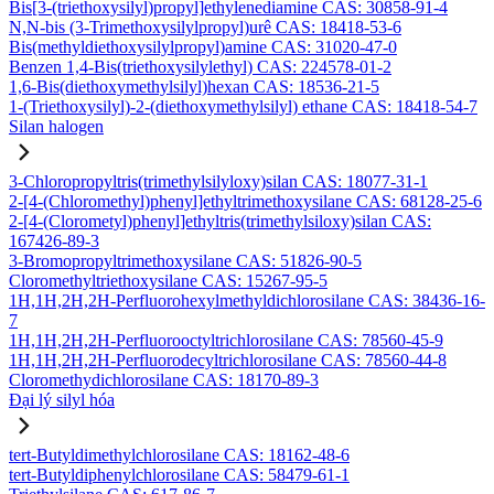
Bis[3-(triethoxysilyl)propyl]ethylenediamine CAS: 30858-91-4
N,N-bis (3-Trimethoxysilylpropyl)urê CAS: 18418-53-6
Bis(methyldiethoxysilylpropyl)amine CAS: 31020-47-0
Benzen 1,4-Bis(triethoxysilylethyl) CAS: 224578-01-2
1,6-Bis(diethoxymethylsilyl)hexan CAS: 18536-21-5
1-(Triethoxysilyl)-2-(diethoxymethylsilyl) ethane CAS: 18418-54-7
Silan halogen
3-Chloropropyltris(trimethylsilyloxy)silan CAS: 18077-31-1
2-[4-(Chloromethyl)phenyl]ethyltrimethoxysilane CAS: 68128-25-6
2-[4-(Clorometyl)phenyl]ethyltris(trimethylsiloxy)silan CAS:
167426-89-3
3-Bromopropyltrimethoxysilane CAS: 51826-90-5
Cloromethyltriethoxysilane CAS: 15267-95-5
1H,1H,2H,2H-Perfluorohexylmethyldichlorosilane CAS: 38436-16-
7
1H,1H,2H,2H-Perfluorooctyltrichlorosilane CAS: 78560-45-9
1H,1H,2H,2H-Perfluorodecyltrichlorosilane CAS: 78560-44-8
Cloromethydichlorosilane CAS: 18170-89-3
Đại lý silyl hóa
tert-Butyldimethylchlorosilane CAS: 18162-48-6
tert-Butyldiphenylchlorosilane CAS: 58479-61-1