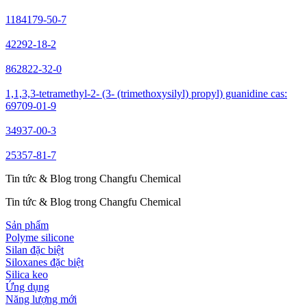
1184179-50-7
42292-18-2
862822-32-0
1,1,3,3-tetramethyl-2- (3- (trimethoxysilyl) propyl) guanidine cas:
69709-01-9
34937-00-3
25357-81-7
Tin tức & Blog trong Changfu Chemical
Tin tức & Blog trong Changfu Chemical
Sản phẩm
Polyme silicone
Silan đặc biệt
Siloxanes đặc biệt
Silica keo
Ứng dụng
Năng lượng mới