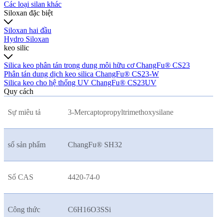
Các loại silan khác
Siloxan đặc biệt
Siloxan hai đầu
Hydro Siloxan
keo silic
Silica keo phân tán trong dung môi hữu cơ ChangFu® CS23
Phân tán dung dịch keo silica ChangFu® CS23-W
Silica keo cho hệ thống UV ChangFu® CS23UV
Quy cách
Sự miêu tả
3-Mercaptopropyltrimethoxysilane
số sản phẩm
ChangFu® SH32
Số CAS
4420-74-0
Công thức
C6H16O3SSi