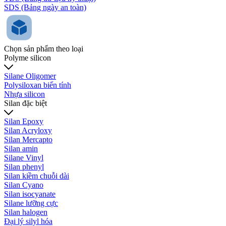
SDS (Bảng ngày an toàn)
Chọn sản phẩm theo loại
Polyme silicon
Silane Oligomer
Polysiloxan biến tính
Nhựa silicon
Silan đặc biệt
Silan Epoxy
Silan Acryloxy
Silan Mercapto
Silan amin
Silane Vinyl
Silan phenyl
Silan kiềm chuỗi dài
Silan Cyano
Silan isocyanate
Silane lưỡng cực
Silan halogen
Đại lý silyl hóa