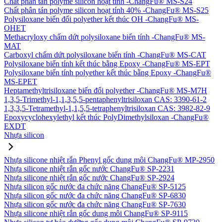
Chất phân tán polyme silicon hoạt tính -ChangFu® MS-S24
Chất phân tán polyme silicon hoạt tính 40% -ChangFu® MS-S25
Polysiloxane biến đổi polyether kết thúc OH -ChangFu® MS-
OHET
Methacryloxy chấm dứt polysiloxane biến tính -ChangFu® MS-
MAT
Carboxyl chấm dứt polysiloxane biến tính -ChangFu® MS-CAT
Polysiloxane biến tính kết thúc bằng Epoxy -ChangFu® MS-EPT
Polysiloxane biến tính polyether kết thúc bằng Epoxy -ChangFu®
MS-EPET
Heptamethyltrisiloxane biến đổi polyether -ChangFu® MS-M7H
1,3,5-Trimethyl-1,1,3,5,5-pentaphenyltrisiloxan CAS: 3390-61-2
1,3,3,5-Tetramethyl-1,1,5,5-tetraphenyltrisiloxan CAS: 3982-82-9
Epoxycyclohexylethyl kết thúc PolyDimethylsiloxan -ChangFu®
EXDT
Nhựa silicon
Nhựa silicone nhiệt rắn Phenyl gốc dung môi ChangFu® MP-2950
Nhựa silicone nhiệt rắn gốc nước ChangFu® SP-2231
Nhựa silicone nhiệt rắn gốc nước ChangFu® SP-2924
Nhựa silicon gốc nước đa chức năng ChangFu® SP-5125
Nhựa silicon gốc nước đa chức năng ChangFu® SP-6830
Nhựa silicon gốc nước đa chức năng ChangFu® SP-7630
Nhựa silicone nhiệt rắn gốc dung môi ChangFu® SP-9115