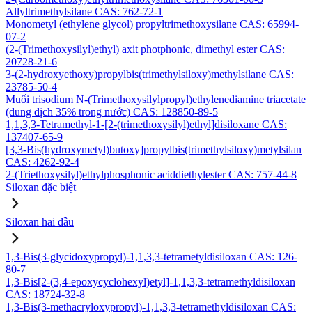
Allyltrimethylsilane CAS: 762-72-1
Monometyl (ethylene glycol) propyltrimethoxysilane CAS: 65994-
07-2
(2-(Trimethoxysilyl)ethyl) axit photphonic, dimethyl ester CAS:
20728-21-6
3-(2-hydroxyethoxy)propylbis(trimethylsiloxy)methylsilane CAS:
23785-50-4
Muối trisodium N-(Trimethoxysilylpropyl)ethylenediamine triacetate
(dung dịch 35% trong nước) CAS: 128850-89-5
1,1,3,3-Tetramethyl-1-[2-(trimethoxysilyl)ethyl]disiloxane CAS:
137407-65-9
[3,3-Bis(hydroxymetyl)butoxy]propylbis(trimethylsiloxy)metylsilan
CAS: 4262-92-4
2-(Triethoxysilyl)ethylphosphonic aciddiethylester CAS: 757-44-8
Siloxan đặc biệt
Siloxan hai đầu
1,3-Bis(3-glycidoxypropyl)-1,1,3,3-tetrametyldisiloxan CAS: 126-
80-7
1,3-Bis[2-(3,4-epoxycyclohexyl)etyl]-1,1,3,3-tetramethyldisiloxan
CAS: 18724-32-8
1,3-Bis(3-methacryloxypropyl)-1,1,3,3-tetramethyldisiloxan CAS: