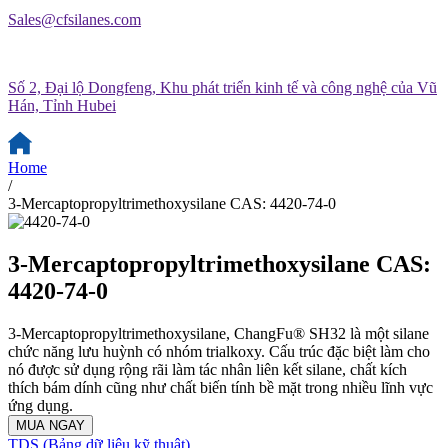
Sales@cfsilanes.com
Số 2, Đại lộ Dongfeng, Khu phát triển kinh tế và công nghệ của Vũ
Hán, Tỉnh Hubei
Home
/
3-Mercaptopropyltrimethoxysilane CAS: 4420-74-0
3-Mercaptopropyltrimethoxysilane CAS:
4420-74-0
3-Mercaptopropyltrimethoxysilane, ChangFu® SH32 là một silane
chức năng lưu huỳnh có nhóm trialkoxy. Cấu trúc đặc biệt làm cho
nó được sử dụng rộng rãi làm tác nhân liên kết silane, chất kích
thích bám dính cũng như chất biến tính bề mặt trong nhiều lĩnh vực
ứng dụng.
MUA NGAY
TDS (Bảng dữ liệu kỹ thuật)