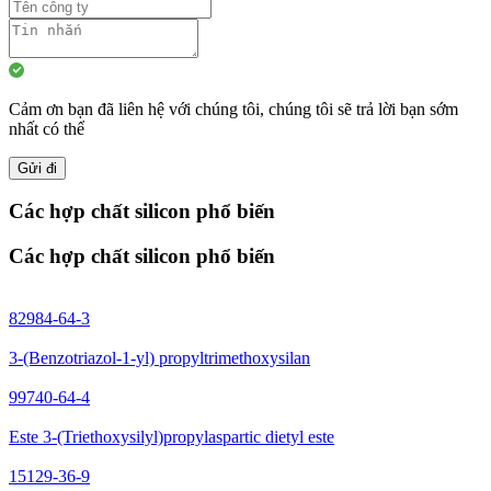
Cảm ơn bạn đã liên hệ với chúng tôi, chúng tôi sẽ trả lời bạn sớm
nhất có thể
Gửi đi
Các hợp chất silicon phổ biến
Các hợp chất silicon phổ biến
82984-64-3
3-(Benzotriazol-1-yl) propyltrimethoxysilan
99740-64-4
Este 3-(Triethoxysilyl)propylaspartic dietyl este
15129-36-9