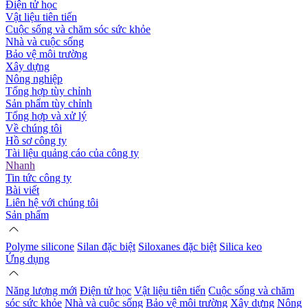
Điện tử học
Vật liệu tiên tiến
Cuộc sống và chăm sóc sức khỏe
Nhà và cuộc sống
Bảo vệ môi trường
Xây dựng
Nông nghiệp
Tổng hợp tùy chỉnh
Sản phẩm tùy chỉnh
Tổng hợp và xử lý
Về chúng tôi
Hồ sơ công ty
Tài liệu quảng cáo của công ty
Nhanh
Tin tức công ty
Bài viết
Liên hệ với chúng tôi
Sản phẩm
Polyme silicone
Silan đặc biệt
Siloxanes đặc biệt
Silica keo
Ứng dụng
Năng lượng mới
Điện tử học
Vật liệu tiên tiến
Cuộc sống và chăm
sóc sức khỏe
Nhà và cuộc sống
Bảo vệ môi trường
Xây dựng
Nông