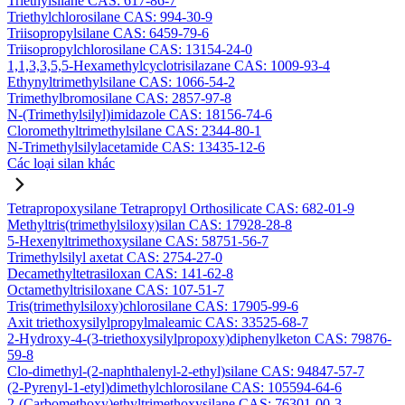
Triethylsilane CAS: 617-86-7
Triethylchlorosilane CAS: 994-30-9
Triisopropylsilane CAS: 6459-79-6
Triisopropylchlorosilane CAS: 13154-24-0
1,1,3,3,5,5-Hexamethylcyclotrisilazane CAS: 1009-93-4
Ethynyltrimethylsilane CAS: 1066-54-2
Trimethylbromosilane CAS: 2857-97-8
N-(Trimethylsilyl)imidazole CAS: 18156-74-6
Cloromethyltrimethylsilane CAS: 2344-80-1
N-Trimethylsilylacetamide CAS: 13435-12-6
Các loại silan khác
Tetrapropoxysilane Tetrapropyl Orthosilicate CAS: 682-01-9
Methyltris(trimethylsiloxy)silan CAS: 17928-28-8
5-Hexenyltrimethoxysilane CAS: 58751-56-7
Trimethylsilyl axetat CAS: 2754-27-0
Decamethyltetrasiloxan CAS: 141-62-8
Octamethyltrisiloxane CAS: 107-51-7
Tris(trimethylsiloxy)chlorosilane CAS: 17905-99-6
Axit triethoxysilylpropylmaleamic CAS: 33525-68-7
2-Hydroxy-4-(3-triethoxysilylpropoxy)diphenylketon CAS: 79876-
59-8
Clo-dimethyl-(2-naphthalenyl-2-ethyl)silane CAS: 94847-57-7
(2-Pyrenyl-1-etyl)dimethylchlorosilane CAS: 105594-64-6
2-(Carbomethoxy)ethyltrimethoxysilane CAS: 76301-00-3