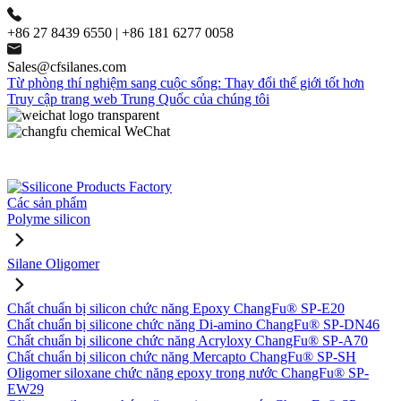
+86 27 8439 6550 | +86 181 6277 0058
Sales@cfsilanes.com
Từ phòng thí nghiệm sang cuộc sống: Thay đổi thế giới tốt hơn
Truy cập trang web Trung Quốc của chúng tôi
Các sản phẩm
Polyme silicon
Silane Oligomer
Chất chuẩn bị silicon chức năng Epoxy ChangFu® SP-E20
Chất chuẩn bị silicone chức năng Di-amino ChangFu® SP-DN46
Chất chuẩn bị silicone chức năng Acryloxy ChangFu® SP-A70
Chất chuẩn bị silicon chức năng Mercapto ChangFu® SP-SH
Oligomer siloxane chức năng epoxy trong nước ChangFu® SP-
EW29