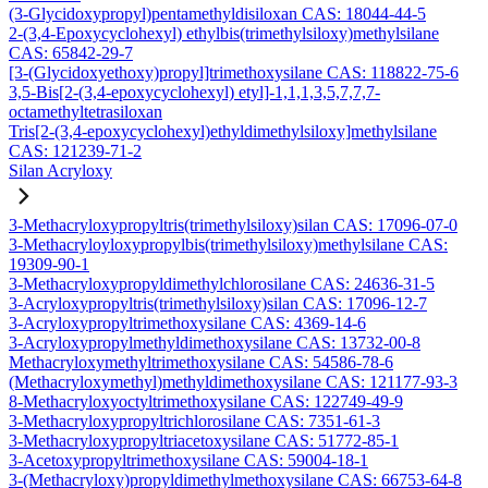
(3-Glycidoxypropyl)pentamethyldisiloxan CAS: 18044-44-5
2-(3,4-Epoxycyclohexyl) ethylbis(trimethylsiloxy)methylsilane
CAS: 65842-29-7
[3-(Glycidoxyethoxy)propyl]trimethoxysilane CAS: 118822-75-6
3,5-Bis[2-(3,4-epoxycyclohexyl) etyl]-1,1,1,3,5,7,7,7-
octamethyltetrasiloxan
Tris[2-(3,4-epoxycyclohexyl)ethyldimethylsiloxy]methylsilane
CAS: 121239-71-2
Silan Acryloxy
3-Methacryloxypropyltris(trimethylsiloxy)silan CAS: 17096-07-0
3-Methacryloyloxypropylbis(trimethylsiloxy)methylsilane CAS:
19309-90-1
3-Methacryloxypropyldimethylchlorosilane CAS: 24636-31-5
3-Acryloxypropyltris(trimethylsiloxy)silan CAS: 17096-12-7
3-Acryloxypropyltrimethoxysilane CAS: 4369-14-6
3-Acryloxypropylmethyldimethoxysilane CAS: 13732-00-8
Methacryloxymethyltrimethoxysilane CAS: 54586-78-6
(Methacryloxymethyl)methyldimethoxysilane CAS: 121177-93-3
8-Methacryloxyoctyltrimethoxysilane CAS: 122749-49-9
3-Methacryloxypropyltrichlorosilane CAS: 7351-61-3
3-Methacryloxypropyltriacetoxysilane CAS: 51772-85-1
3-Acetoxypropyltrimethoxysilane CAS: 59004-18-1
3-(Methacryloxy)propyldimethylmethoxysilane CAS: 66753-64-8