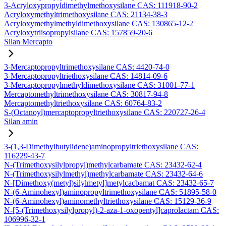
3-Acryloxypropyldimethylmethoxysilane CAS: 111918-90-2
Acryloxymethyltrimethoxysilane CAS: 21134-38-3
Acryloxymethylmethyldimethoxysilane CAS: 130865-12-2
Acryloxytriisopropylsilane CAS: 157859-20-6
Silan Mercapto
3-Mercaptopropyltrimethoxysilane CAS: 4420-74-0
3-Mercaptopropyltriethoxysilane CAS: 14814-09-6
3-Mercaptopropylmethyldimethoxysilane CAS: 31001-77-1
Mercaptomethyltrimethoxysilane CAS: 30817-94-8
Mercaptomethyltriethoxysilane CAS: 60764-83-2
S-(Octanoyl)mercaptopropyltriethoxysilane CAS: 220727-26-4
Silan amin
3-(1,3-Dimethylbutylidene)aminopropyltriethoxysilane CAS:
116229-43-7
N-(Trimethoxysilylpropyl)methylcarbamate CAS: 23432-62-4
N-(Trimethoxysilylmethyl)methylcarbamate CAS: 23432-64-6
N-[Dimethoxy(metyl)silylmetyl]metylcacbamat CAS: 23432-65-7
N-(6-Aminohexyl)aminopropyltrimethoxysilane CAS: 51895-58-0
N-(6-Aminohexyl)aminomethyltriethoxysilane CAS: 15129-36-9
N-[5-(Trimethoxysilylpropyl)-2-aza-1-oxopentyl]caprolactam CAS:
106996-32-1