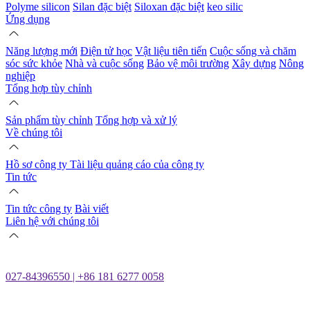
Polyme silicon
Silan đặc biệt
Siloxan đặc biệt
keo silic
Ứng dụng
Năng lượng mới
Điện tử học
Vật liệu tiên tiến
Cuộc sống và chăm
sóc sức khỏe
Nhà và cuộc sống
Bảo vệ môi trường
Xây dựng
Nông
nghiệp
Tổng hợp tùy chỉnh
Sản phẩm tùy chỉnh
Tổng hợp và xử lý
Về chúng tôi
Hồ sơ công ty
Tài liệu quảng cáo của công ty
Tin tức
Tin tức công ty
Bài viết
Liên hệ với chúng tôi
027-84396550 | +86 181 6277 0058