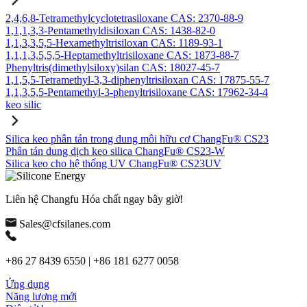
2,4,6,8-Tetramethylcyclotetrasiloxane CAS: 2370-88-9
1,1,1,3,3-Pentamethyldisiloxan CAS: 1438-82-0
1,1,3,3,5,5-Hexamethyltrisiloxan CAS: 1189-93-1
1,1,1,3,5,5,5-Heptamethyltrisiloxane CAS: 1873-88-7
Phenyltris(dimethylsiloxy)silan CAS: 18027-45-7
1,1,5,5-Tetramethyl-3,3-diphenyltrisiloxan CAS: 17875-55-7
1,1,3,5,5-Pentamethyl-3-phenyltrisiloxane CAS: 17962-34-4
keo silic
Silica keo phân tán trong dung môi hữu cơ ChangFu® CS23
Phân tán dung dịch keo silica ChangFu® CS23-W
Silica keo cho hệ thống UV ChangFu® CS23UV
Liên hệ Changfu Hóa chất ngay bây giờ!
Sales@cfsilanes.com
+86 27 8439 6550 | +86 181 6277 0058
Ứng dụng
Năng lượng mới