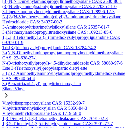
[3-(N,N-Dimethylamino)propyl]trimethoxysilane CAS: 2530-86-1
(3-(N-ethylamino)isobutyl)trimethoxysilane CAS: 227085-51-0
3-Piperazinopropylmethyldimethoxysilane CAS: 128996-12-3
N-[2-(N-Vinylbenzylamino)ethyl]-3-aminopropyltrimethoxysilane
Hydrochloride CAS: 34937-00-3
3-Aminopropyltris(trimethylsiloxy)silane CAS: 25357-81-7
3-(Methacrylamidopropyl)triethoxysilane CAS: 109213-85-6
1,1,3,3-Tetramethyl-2-(3-(trimethoxysilyl)propyl)guanidine CAS:
69709-01-9
Tris[3-(triethoxysilyl)propyl]amin CAS: 18784-74-2
3-(N,N-Dimethylaminopropyl)aminopropylmethyldimethoxysilane
CAS: 224638-27-1
N-(3-triethoxysilylpropyl)-4,5-dihydroimidazole CAS: 58068-97-6
Este 3-(Triethoxysilyl)propylaspartic dietyl este
3-[2-(2-Aminoethylamino)ethylamino]propylmethyldimethoxysilane
CAS: 99740-64-4
3-(Benzotriazol-1-yl) propyltrimethoxysilan
Silane Vinyl
Vinyltriisopropenoxysilane CAS: 15332-99-7
Vinyltris(trimethylsiloxy)silan CAS: 5356-84-3
Vinyldimethylchlorosilane CAS: 1719-58-0
1,3-Divinyl-1,1,3,3-tetramethyldisilazane CAS: 7691-02-3
1,3,5-Trimethyl-1,3,5-trivinylcyclotrisiloxan CAS: 3901-77-7