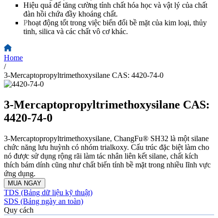
Hiệu quả để tăng cường tính chất hóa học và vật lý của chất
đàn hồi chứa đầy khoáng chất.
P
hoạt động tốt trong việc biến đổi bề mặt của kim loại, thủy
tinh, silica và các chất vô cơ khác.
Home
/
3-Mercaptopropyltrimethoxysilane CAS: 4420-74-0
3-Mercaptopropyltrimethoxysilane CAS:
4420-74-0
3-Mercaptopropyltrimethoxysilane, ChangFu® SH32 là một silane
chức năng lưu huỳnh có nhóm trialkoxy. Cấu trúc đặc biệt làm cho
nó được sử dụng rộng rãi làm tác nhân liên kết silane, chất kích
thích bám dính cũng như chất biến tính bề mặt trong nhiều lĩnh vực
ứng dụng.
MUA NGAY
TDS (Bảng dữ liệu kỹ thuật)
SDS (Bảng ngày an toàn)
Quy cách