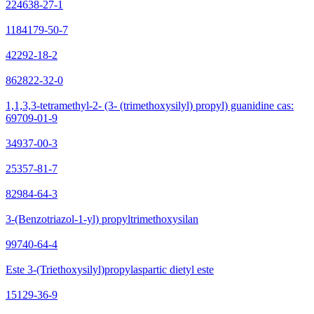
224638-27-1
1184179-50-7
42292-18-2
862822-32-0
1,1,3,3-tetramethyl-2- (3- (trimethoxysilyl) propyl) guanidine cas:
69709-01-9
34937-00-3
25357-81-7
82984-64-3
3-(Benzotriazol-1-yl) propyltrimethoxysilan
99740-64-4
Este 3-(Triethoxysilyl)propylaspartic dietyl este
15129-36-9