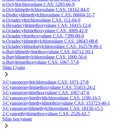
n-Octyltrichlorosilane CAS: 5283-66-9
n-Octyldimethylchlorosilane CAS: 18162-84-0
n-Dodecyldimethylchlorosilane CAS: 66604-31-7
n-Octadecyltrichlorosilane CAS: 112-04-9
n-Hexadecyltrimethoxysilane CAS: 16415-12-6
n-Octadecyltrimethoxysilane CAS: 3069-42-9
n-Octadecyltriethoxysilane CAS: 7399-00-0
n-Octadecyldimethylchlorosilane CAS: 18643-08-8
n-Octadecyldiisobutylchlorosilane CAS: 162578-86-1
n-Butyldimethylmethoxysilane CAS: 64712-50-1
n-Butyldimethylchlorosilane CAS: 1000-50-6
n-Butyltrimethoxysilane CAS: 1067-57-8
Silan Cyano
3-Cyanopropyltrichlorosilane CAS: 1071-27-8
3-Cyanopropyltrimethoxysilane CAS: 55453-24-2
3-Cyanopropyltriethoxysilane CAS: 1067-47-6
3-Cyanopropylmethyldichlorosilane CAS: 1190-16-5
3-Cyanopropylmethyldimethoxysilane CAS: 153723-40-1
3-Cyanopropyldimethylchlorosilane CAS: 18156-15-5
2-Cyanoethyltrimethoxysilane CAS: 2526-62-7
Silan isocyanate