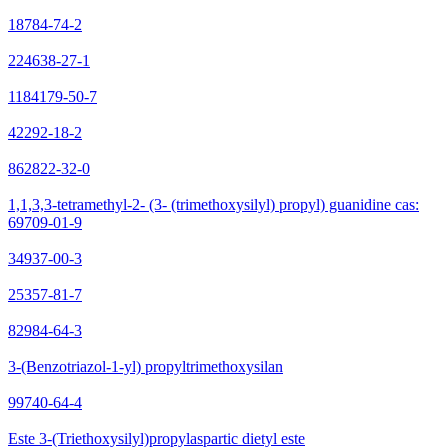
18784-74-2
224638-27-1
1184179-50-7
42292-18-2
862822-32-0
1,1,3,3-tetramethyl-2- (3- (trimethoxysilyl) propyl) guanidine cas:
69709-01-9
34937-00-3
25357-81-7
82984-64-3
3-(Benzotriazol-1-yl) propyltrimethoxysilan
99740-64-4
Este 3-(Triethoxysilyl)propylaspartic dietyl este