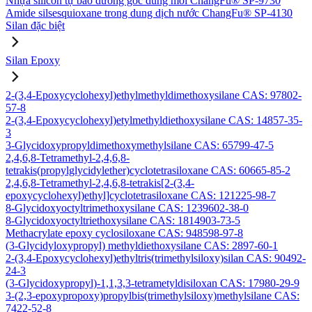
Nhựa silicon tự bảo dưỡng gốc dung môi ChangFu® SP-9730
Amide silsesquioxane trong dung dịch nước ChangFu® SP-4130
Silan đặc biệt
Silan Epoxy
2-(3,4-Epoxycyclohexyl)ethylmethyldimethoxysilane CAS: 97802-
57-8
2-(3,4-Epoxycyclohexyl)etylmethyldiethoxysilane CAS: 14857-35-
3
3-Glycidoxypropyldimethoxymethylsilane CAS: 65799-47-5
2,4,6,8-Tetramethyl-2,4,6,8-
tetrakis(propylglycidylether)cyclotetrasiloxane CAS: 60665-85-2
2,4,6,8-Tetramethyl-2,4,6,8-tetrakis[2-(3,4-
epoxycyclohexyl)ethyl]cyclotetrasiloxane CAS: 121225-98-7
8-Glycidoxyoctyltrimethoxysilane CAS: 1239602-38-0
8-Glycidoxyoctyltriethoxysilane CAS: 1814903-73-5
Methacrylate epoxy cyclosiloxane CAS: 948598-97-8
(3-Glycidyloxypropyl) methyldiethoxysilane CAS: 2897-60-1
2-(3,4-Epoxycyclohexyl)ethyltris(trimethylsiloxy)silan CAS: 90492-
24-3
(3-Glycidoxypropyl)-1,1,3,3-tetrametyldisiloxan CAS: 17980-29-9
3-(2,3-epoxypropoxy)propylbis(trimethylsiloxy)methylsilane CAS:
7422-52-8