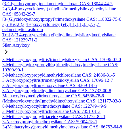
(3-Glycidoxypropyl)pentamethyldisiloxan CAS: 18044-44-5
2-(3,4-Epoxycyclohexyl) ethylbis(trimethylsiloxy)methylsilane
CAS: 65842-29-7
[3-(Glycidoxyethoxy)propyl]trimethoxysilane CAS: 118822-75-6
3,5-Bis[2-(3,4-epoxycyclohexyl) etyl]-1,1,1,3,5,7,7,7-
octamethyltetrasiloxan
Tris[2-(3,4-epoxycyclohexyl)ethyldimethylsiloxy]methylsilane
CAS: 121239-71-2
Silan Acryloxy
3-Methacryloxypropyltris(trimethylsiloxy)silan CAS: 17096-07-0
3-Methacryloyloxypropylbis(trimethylsiloxy)methylsilane CAS:
19309-90-1
3-Methacryloxypropyldimethylchlorosilane CAS: 24636-31-5
3-Acryloxypropyltris(trimethylsiloxy)silan CAS: 17096-12-7
3-Acryloxypropyltrimethoxysilane CAS: 4369-14-6
3-Acryloxypropylmethyldimethoxysilane CAS: 13732-00-8
Methacryloxymethyltrimethoxysilane CAS: 54586-78-6
(Methacryloxymethyl)methyldimethoxysilane CAS: 121177-93-3
8-Methacryloxyoctyltrimethoxysilane CAS: 122749-49-9
3-Methacryloxypropyltrichlorosilane CAS: 7351-61-3
3-Methacryloxypropyltriacetoxysilane CAS: 51772-85-1
3-Acetoxypropyltrimethoxysilane CAS: 59004-18-1
3-(Methacryloxy)propyldimethylmethoxysilane CAS: 66753-64-8