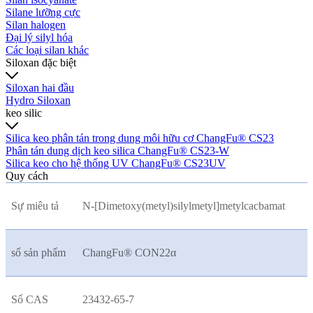
Silane lưỡng cực
Silan halogen
Đại lý silyl hóa
Các loại silan khác
Siloxan đặc biệt
Siloxan hai đầu
Hydro Siloxan
keo silic
Silica keo phân tán trong dung môi hữu cơ ChangFu® CS23
Phân tán dung dịch keo silica ChangFu® CS23-W
Silica keo cho hệ thống UV ChangFu® CS23UV
Quy cách
Sự miêu tả
N-[Dimetoxy(metyl)silylmetyl]metylcacbamat
số sản phẩm
ChangFu® CON22
α
Số CAS
23432-65-7