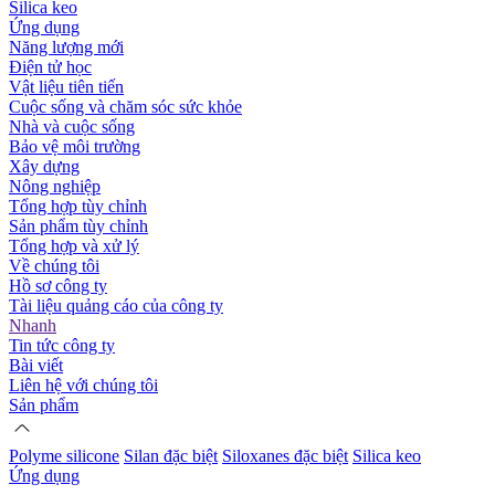
Silica keo
Ứng dụng
Năng lượng mới
Điện tử học
Vật liệu tiên tiến
Cuộc sống và chăm sóc sức khỏe
Nhà và cuộc sống
Bảo vệ môi trường
Xây dựng
Nông nghiệp
Tổng hợp tùy chỉnh
Sản phẩm tùy chỉnh
Tổng hợp và xử lý
Về chúng tôi
Hồ sơ công ty
Tài liệu quảng cáo của công ty
Nhanh
Tin tức công ty
Bài viết
Liên hệ với chúng tôi
Sản phẩm
Polyme silicone
Silan đặc biệt
Siloxanes đặc biệt
Silica keo
Ứng dụng