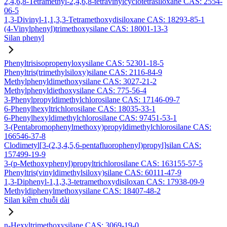
2,4,6,8-Tetramethyl-2,4,6,8-tetravinylcyclotetrasiloxane CAS: 2554-
06-5
1,3-Divinyl-1,1,3,3-Tetramethoxydisiloxane CAS: 18293-85-1
(4-Vinylphenyl)trimethoxysilane CAS: 18001-13-3
Silan phenyl
Phenyltrisisopropenyloxysilane CAS: 52301-18-5
Phenyltris(trimethylsiloxy)silane CAS: 2116-84-9
Methylphenyldimethoxysilane CAS: 3027-21-2
Methylphenyldiethoxysilane CAS: 775-56-4
3-Phenylpropyldimethylchlorosilane CAS: 17146-09-7
6-Phenylhexyltrichlorosilane CAS: 18035-33-1
6-Phenylhexyldimethylchlorosilane CAS: 97451-53-1
3-(Pentabromophenylmethoxy)propyldimethylchlorosilane CAS:
166546-37-8
Clodimetyl[3-(2,3,4,5,6-pentafluorophenyl)propyl]silan CAS:
157499-19-9
3-(p-Methoxyphenyl)propyltrichlorosilane CAS: 163155-57-5
Phenyltris(vinyldimethylsiloxy)silane CAS: 60111-47-9
1,3-Diphenyl-1,1,3,3-tetramethoxydisiloxan CAS: 17938-09-9
Methyldiphenylmethoxysilane CAS: 18407-48-2
Silan kiềm chuỗi dài
n-Hexyltrimethoxysilane CAS: 3069-19-0