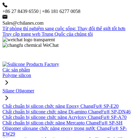
+86 27 8439 6550 | +86 181 6277 0058
Sales@cfsilanes.com
Từ phòng thí nghiệm sang cuộc sống: Thay đổi thế giới tốt hơn
Truy cập trang web Trung Quốc của chúng tôi
Các sản phẩm
Polyme silicon
Silane Oligomer
Chất chuẩn bị silicon chức năng Epoxy ChangFu® SP-E20
Chất chuẩn bị silicone chức năng Di-amino ChangFu® SP-DN46
Chất chuẩn bị silicone chức năng Acryloxy ChangFu® SP-A70
Chất chuẩn bị silicon chức năng Mercapto ChangFu® SP-SH
Oligomer siloxane chức năng epoxy trong nước ChangFu® SP-
EW29