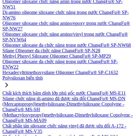
Oligomer siloxane chức năng amin trong nước ChangFu® SP-
NW51
Di-amino oligome siloxane chức năng trong nước ChangFu® SP-
NW76
Oligomer siloxane chức năng amino/epoxy trong nước ChangFu®
SP-NW27
Oligomer siloxane chức năng amino/vinyl trong nước ChangFu®
SP-NVW64
Oligomer siloxane đa chức năng trong nước ChangFu® SP-NW68
Silane Oligomer đa chức năng ChangFu® SP-N28
Methyl Phenyl Siloxane Oligomer ChangFu® SP-MP29
Oligomer siloxane đa chức năng trong nước ChangFu® SP-
ENW22
Hexadecyltrimethoxysilane Oligomer ChangFu® SP-C1632
Polysiloxan biến tính
Chất kích thích bám dính lớp phủ gốc nước ChangFu® MS-E11
Silane chức năng di-amino đã được sửa đổi ChangFu® MS-DN
(Mercaptopropyl)methylsiloxane-Dimethylsiloxane Copolyme -
ChangFu® MS-SH
(Methacryloxypropyl)methylsiloxane-Dimethylsiloxane Copolyme -
ChangFu® MS-MA09
Chất phân tán siloxane chức năng vinyl đã được sửa đổi A-172 -
ChangFu® MS-V35