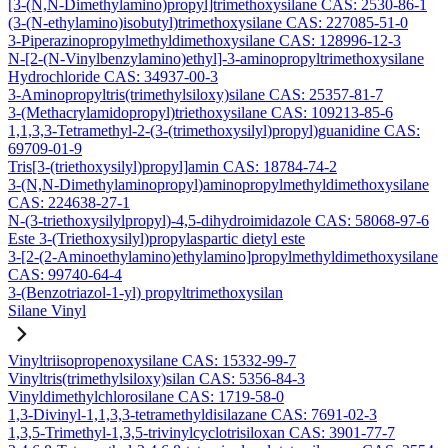
[3-(N,N-Dimethylamino)propyl]trimethoxysilane CAS: 2530-86-1
(3-(N-ethylamino)isobutyl)trimethoxysilane CAS: 227085-51-0
3-Piperazinopropylmethyldimethoxysilane CAS: 128996-12-3
N-[2-(N-Vinylbenzylamino)ethyl]-3-aminopropyltrimethoxysilane
Hydrochloride CAS: 34937-00-3
3-Aminopropyltris(trimethylsiloxy)silane CAS: 25357-81-7
3-(Methacrylamidopropyl)triethoxysilane CAS: 109213-85-6
1,1,3,3-Tetramethyl-2-(3-(trimethoxysilyl)propyl)guanidine CAS:
69709-01-9
Tris[3-(triethoxysilyl)propyl]amin CAS: 18784-74-2
3-(N,N-Dimethylaminopropyl)aminopropylmethyldimethoxysilane
CAS: 224638-27-1
N-(3-triethoxysilylpropyl)-4,5-dihydroimidazole CAS: 58068-97-6
Este 3-(Triethoxysilyl)propylaspartic dietyl este
3-[2-(2-Aminoethylamino)ethylamino]propylmethyldimethoxysilane
CAS: 99740-64-4
3-(Benzotriazol-1-yl) propyltrimethoxysilan
Silane Vinyl
Vinyltriisopropenoxysilane CAS: 15332-99-7
Vinyltris(trimethylsiloxy)silan CAS: 5356-84-3
Vinyldimethylchlorosilane CAS: 1719-58-0
1,3-Divinyl-1,1,3,3-tetramethyldisilazane CAS: 7691-02-3
1,3,5-Trimethyl-1,3,5-trivinylcyclotrisiloxan CAS: 3901-77-7