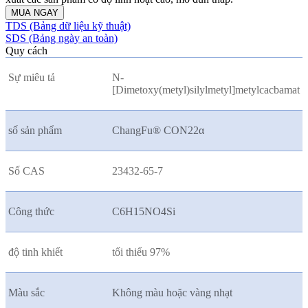
MUA NGAY
TDS (Bảng dữ liệu kỹ thuật)
SDS (Bảng ngày an toàn)
Quy cách
Sự miêu tả
N-
[Dimetoxy(metyl)silylmetyl]metylcacbamat
số sản phẩm
ChangFu® CON22
α
Số CAS
23432-65-7
Công thức
C6H15NO4Si
độ tinh khiết
tối thiểu 97%
Màu sắc
Không màu hoặc vàng nhạt