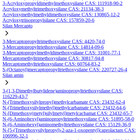
3-Acryloxypropyldimethylmethoxysilane CAS: 111918-90-2
Acryloxymethyltrimethoxysilane CAS: 21134-38-3
Acryloxymethylmethyldimethoxysilane CAS: 130865-12-2
Acryloxytriisopropylsilane CAS: 157859-20-6
Silan Mercapto
3-Mercaptopropyltrimethoxysilane CAS: 4420-74-0
3-Mercaptopropyltriethoxysilane CAS: 14814-09-6
3-Mercaptopropylmethyldimethoxysilane CAS: 31001-77-1
Mercaptomethyltrimethoxysilane CAS: 30817-94-8
Mercaptomethyltriethoxysilane CAS: 60764-83-2
S-(Octanoyl)mercaptopropyltriethoxysilane CAS: 220727-26-4
Silan amin
3-(1,3-Dimethylbutylidene)aminopropyltriethoxysilane CAS:
116229-43-7
N-(Trimethoxysilylpropyl)methylcarbamate CAS: 23432-62-4
N-(Trimethoxysilylmethyl)methylcarbamate CAS: 23432-64-6
N-[Dimethoxy(metyl)silylmetyl]metylcacbamat CAS: 23432-65-7
N-(6-Aminohexyl)aminopropyltrimethoxysilane CAS: 51895-58-0
N-(6-Aminohexyl)aminomethyltriethoxysilane CAS: 15129-36-9
N-[5-(Trimethoxysilylpropyl)-2-aza-1-oxopentyl]caprolactam CAS:
106996-32-1