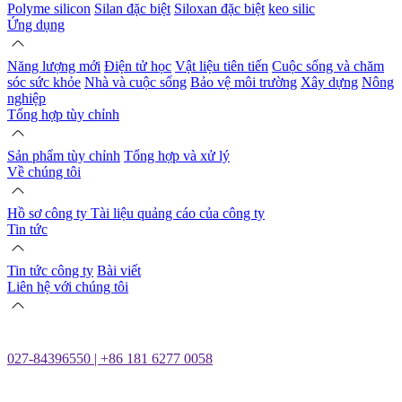
Polyme silicon
Silan đặc biệt
Siloxan đặc biệt
keo silic
Ứng dụng
Năng lượng mới
Điện tử học
Vật liệu tiên tiến
Cuộc sống và chăm
sóc sức khỏe
Nhà và cuộc sống
Bảo vệ môi trường
Xây dựng
Nông
nghiệp
Tổng hợp tùy chỉnh
Sản phẩm tùy chỉnh
Tổng hợp và xử lý
Về chúng tôi
Hồ sơ công ty
Tài liệu quảng cáo của công ty
Tin tức
Tin tức công ty
Bài viết
Liên hệ với chúng tôi
027-84396550 | +86 181 6277 0058