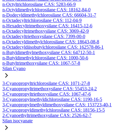
n-Octyltrichlorosilane CAS: 5283-66-9
n-Octyldimethylchlorosilane CAS: 18162-84-0
n-Dodecyldimethylchlorosilane CAS: 66604-31-7
n-Octadecyltrichlorosilane CAS: 112-04-9
n-Hexadecyltrimethoxysilane CAS: 16415-12-6
n-Octadecyltrimethoxysilane CAS: 3069-42-9
n-Octadecyltriethoxysilane CAS: 7399-00-0
n-Octadecyldimethylchlorosilane CAS: 18643-08-8
n-Octadecyldiisobutylchlorosilane CAS: 162578-86-1
n-Butyldimethylmethoxysilane CAS: 64712-50-1
n-Butyldimethylchlorosilane CAS: 1000-50-6
n-Butyltrimethoxysilane CAS: 1067-57-8
Silan Cyano
3-Cyanopropyltrichlorosilane CAS: 1071-27-8
3-Cyanopropyltrimethoxysilane CAS: 55453-24-2
3-Cyanopropyltriethoxysilane CAS: 1067-47-6
3-Cyanopropylmethyldichlorosilane CAS: 1190-16-5
3-Cyanopropylmethyldimethoxysilane CAS: 153723-40-1
3-Cyanopropyldimethylchlorosilane CAS: 18156-15-5
2-Cyanoethyltrimethoxysilane CAS: 2526-62-7
Silan isocyanate