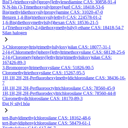
Bis[3-(triethoxysilyl)propyl]ethylenediamine CAS: 30858-91-4
N,N-bis (3-Trimethoxysilylpropyl)urê CAS: 18418-53-6
Bis(methyldiethoxysilylpropyl)amine CAS: 31020-47-0
Benzen 1,4-Bis(triethoxysilylethyl) CAS: 224578-01-2
1,6-Bis(diethoxymethylsilyl)hexan CAS: 18536-21-5
1-(Triethoxysilyl)-2-(diethoxymethylsilyl) ethane CAS: 18418-54-7
Silan halogen
3-Chloropropyltris(trimethylsilyloxy)silan CAS: 18077-31-1
2-[4-(Chloromethyl)phenyl]ethyltrimethoxysilane CAS: 68128-25-6
2-[4-(Clorometyl)phenyl]ethyltris(trimethylsiloxy)silan CAS:
167426-89-3
3-Bromopropyltrimethoxysilane CAS: 51826-90-5
Cloromethyltriethoxysilane CAS: 15267-95-5
1H,1H,2H,2H-Perfluorohexylmethyldichlorosilane CAS: 38436-16-
7
1H,1H,2H,2H-Perfluorooctyltrichlorosilane CAS: 78560-45-9
1H,1H,2H,2H-Perfluorodecyltrichlorosilane CAS: 78560-44-8
Cloromethydichlorosilane CAS: 18170-89-3
Đại lý silyl hóa
tert-Butyldimethylchlorosilane CAS: 18162-48-6
tert-Butyldiphenylchlorosilane CAS: 58479-61-1