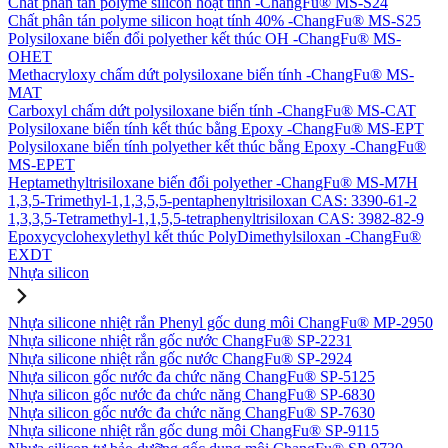
Chất phân tán polyme silicon hoạt tính -ChangFu® MS-S24
Chất phân tán polyme silicon hoạt tính 40% -ChangFu® MS-S25
Polysiloxane biến đổi polyether kết thúc OH -ChangFu® MS-
OHET
Methacryloxy chấm dứt polysiloxane biến tính -ChangFu® MS-
MAT
Carboxyl chấm dứt polysiloxane biến tính -ChangFu® MS-CAT
Polysiloxane biến tính kết thúc bằng Epoxy -ChangFu® MS-EPT
Polysiloxane biến tính polyether kết thúc bằng Epoxy -ChangFu®
MS-EPET
Heptamethyltrisiloxane biến đổi polyether -ChangFu® MS-M7H
1,3,5-Trimethyl-1,1,3,5,5-pentaphenyltrisiloxan CAS: 3390-61-2
1,3,3,5-Tetramethyl-1,1,5,5-tetraphenyltrisiloxan CAS: 3982-82-9
Epoxycyclohexylethyl kết thúc PolyDimethylsiloxan -ChangFu®
EXDT
Nhựa silicon
Nhựa silicone nhiệt rắn Phenyl gốc dung môi ChangFu® MP-2950
Nhựa silicone nhiệt rắn gốc nước ChangFu® SP-2231
Nhựa silicone nhiệt rắn gốc nước ChangFu® SP-2924
Nhựa silicon gốc nước đa chức năng ChangFu® SP-5125
Nhựa silicon gốc nước đa chức năng ChangFu® SP-6830
Nhựa silicon gốc nước đa chức năng ChangFu® SP-7630
Nhựa silicone nhiệt rắn gốc dung môi ChangFu® SP-9115