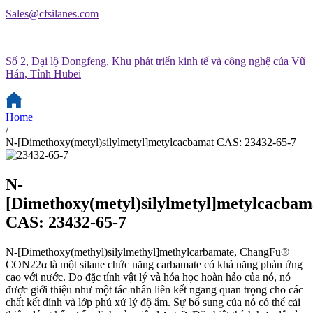
Sales@cfsilanes.com
Số 2, Đại lộ Dongfeng, Khu phát triển kinh tế và công nghệ của Vũ
Hán, Tỉnh Hubei
Home
/
N-[Dimethoxy(metyl)silylmetyl]metylcacbamat CAS: 23432-65-7
N-
[Dimethoxy(metyl)silylmetyl]metylcacbam
CAS: 23432-65-7
N-[Dimethoxy(methyl)silylmethyl]methylcarbamate, ChangFu®
CON22α là một silane chức năng carbamate có khả năng phản ứng
cao với nước. Do đặc tính vật lý và hóa học hoàn hảo của nó, nó
được giới thiệu như một tác nhân liên kết ngang quan trọng cho các
chất kết dính và lớp phủ xử lý độ ẩm. Sự bổ sung của nó có thể cải