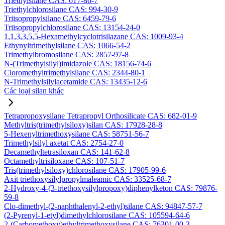
Triethylsilane CAS: 617-86-7
Triethylchlorosilane CAS: 994-30-9
Triisopropylsilane CAS: 6459-79-6
Triisopropylchlorosilane CAS: 13154-24-0
1,1,3,3,5,5-Hexamethylcyclotrisilazane CAS: 1009-93-4
Ethynyltrimethylsilane CAS: 1066-54-2
Trimethylbromosilane CAS: 2857-97-8
N-(Trimethylsilyl)imidazole CAS: 18156-74-6
Cloromethyltrimethylsilane CAS: 2344-80-1
N-Trimethylsilylacetamide CAS: 13435-12-6
Các loại silan khác
Tetrapropoxysilane Tetrapropyl Orthosilicate CAS: 682-01-9
Methyltris(trimethylsiloxy)silan CAS: 17928-28-8
5-Hexenyltrimethoxysilane CAS: 58751-56-7
Trimethylsilyl axetat CAS: 2754-27-0
Decamethyltetrasiloxan CAS: 141-62-8
Octamethyltrisiloxane CAS: 107-51-7
Tris(trimethylsiloxy)chlorosilane CAS: 17905-99-6
Axit triethoxysilylpropylmaleamic CAS: 33525-68-7
2-Hydroxy-4-(3-triethoxysilylpropoxy)diphenylketon CAS: 79876-
59-8
Clo-dimethyl-(2-naphthalenyl-2-ethyl)silane CAS: 94847-57-7
(2-Pyrenyl-1-etyl)dimethylchlorosilane CAS: 105594-64-6
2-(Carbomethoxy)ethyltrimethoxysilane CAS: 76301-00-3