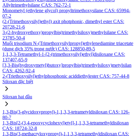
Allyltrimethylsilane CAS: 762-72-1
Monometyl (ethylene glycol) propyltrimethoxysilane CAS: 65994-
07-2
(2-(Trimethoxysilyl)ethyl) axit photphonic, dimethyl ester CAS:
20728-21-6
3-(2-hydroxyethoxy)propylbis(trimethylsiloxy)methylsilane CAS:
23785-50-4
Muối trisodium N-(Trimethoxysilylpropyl)ethylenediamine triacetate
(dung dịch 35% trong nước) CAS: 128850-89-5
1,1,3,3-Tetramethyl-1-[2-(trimethoxysilyl)ethyl]disiloxane CAS:
137407-65-9
[3,3-Bis(hydroxymetyl)butoxy]propylbis(trimethylsiloxy)metylsilan
CAS: 4262-92-4
2-(Triethoxysilyl)ethylphosphonic aciddiethylester CAS: 757-44-8
Siloxan đặc biệt
Siloxan hai đầu
1,3-Bis(3-glycidoxypropyl)-1,1,3,3-tetrametyldisiloxan CAS: 126-
80-7
1,3-Bis[2-(3,4-epoxycyclohexyl)etyl]-1,1,3,3-tetramethyldisiloxan
CAS: 18724-32-8
1,3-Bis(3-methacryloxypropyl)-1,1,3,3-tetramethyldisiloxan CAS: