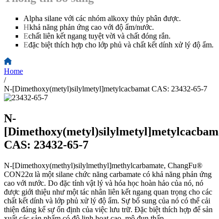
Alpha silane với các nhóm alkoxy thủy phân được.
H
khả năng phản ứng cao với độ ẩm/nước.
E
chất liên kết ngang tuyệt vời và chất đóng rắn.
E
đặc biệt thích hợp cho lớp phủ và chất kết dính xử lý độ ẩm.
Home
/
N-[Dimethoxy(metyl)silylmetyl]metylcacbamat CAS: 23432-65-7
N-
[Dimethoxy(metyl)silylmetyl]metylcacbam
CAS: 23432-65-7
N-[Dimethoxy(methyl)silylmethyl]methylcarbamate, ChangFu®
CON22α là một silane chức năng carbamate có khả năng phản ứng
cao với nước. Do đặc tính vật lý và hóa học hoàn hảo của nó, nó
được giới thiệu như một tác nhân liên kết ngang quan trọng cho các
chất kết dính và lớp phủ xử lý độ ẩm. Sự bổ sung của nó có thể cải
thiện đáng kể sự ổn định của việc lưu trữ. Đặc biệt thích hợp để sản
xuất các sản phẩm có độ linh hoạt cao, mô đun thấp.