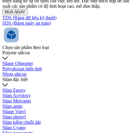
thiện đáng kể sự ổn định của việc lưu trữ. Đặc biệt thích hợp để sản
xuất các sản phẩm có độ linh hoạt cao, mô đun thấp.
MUA NGAY
TDS (Bảng dữ liệu kỹ thuật)
SDS (Bảng ngày an toàn)
Chọn sản phẩm theo loại
Polyme silicon
Silane Oligomer
Polysiloxan biến tính
Nhựa silicon
Silan đặc biệt
Silan Epoxy
Silan Acryloxy
Silan Mercapto
Silan amin
Silane Vinyl
Silan phenyl
Silan kiềm chuỗi dài
Silan Cyano
Silan isocyanate