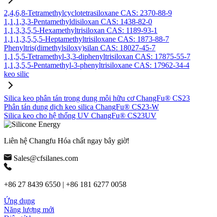
2,4,6,8-Tetramethylcyclotetrasiloxane CAS: 2370-88-9
1,1,1,3,3-Pentamethyldisiloxan CAS: 1438-82-0
1,1,3,3,5,5-Hexamethyltrisiloxan CAS: 1189-93-1
1,1,1,3,5,5,5-Heptamethyltrisiloxane CAS: 1873-88-7
Phenyltris(dimethylsiloxy)silan CAS: 18027-45-7
1,1,5,5-Tetramethyl-3,3-diphenyltrisiloxan CAS: 17875-55-7
1,1,3,5,5-Pentamethyl-3-phenyltrisiloxane CAS: 17962-34-4
keo silic
Silica keo phân tán trong dung môi hữu cơ ChangFu® CS23
Phân tán dung dịch keo silica ChangFu® CS23-W
Silica keo cho hệ thống UV ChangFu® CS23UV
Liên hệ Changfu Hóa chất ngay bây giờ!
Sales@cfsilanes.com
+86 27 8439 6550 | +86 181 6277 0058
Ứng dụng
Năng lượng mới