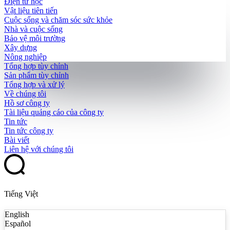
Điện tử học
Vật liệu tiên tiến
Cuộc sống và chăm sóc sức khỏe
Nhà và cuộc sống
Bảo vệ môi trường
Xây dựng
Nông nghiệp
Tổng hợp tùy chỉnh
Sản phẩm tùy chỉnh
Tổng hợp và xử lý
Về chúng tôi
Hồ sơ công ty
Tài liệu quảng cáo của công ty
Tin tức
Tin tức công ty
Bài viết
Liên hệ với chúng tôi
Tiếng Việt
English
Español