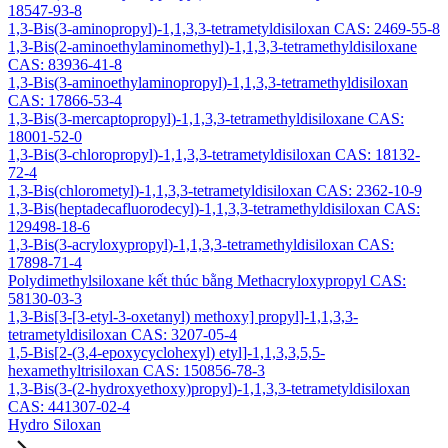
18547-93-8
1,3-Bis(3-aminopropyl)-1,1,3,3-tetrametyldisiloxan CAS: 2469-55-8
1,3-Bis(2-aminoethylaminomethyl)-1,1,3,3-tetramethyldisiloxane
CAS: 83936-41-8
1,3-Bis(3-aminoethylaminopropyl)-1,1,3,3-tetramethyldisiloxan
CAS: 17866-53-4
1,3-Bis(3-mercaptopropyl)-1,1,3,3-tetramethyldisiloxane CAS:
18001-52-0
1,3-Bis(3-chloropropyl)-1,1,3,3-tetrametyldisiloxan CAS: 18132-
72-4
1,3-Bis(chlorometyl)-1,1,3,3-tetrametyldisiloxan CAS: 2362-10-9
1,3-Bis(heptadecafluorodecyl)-1,1,3,3-tetramethyldisiloxan CAS:
129498-18-6
1,3-Bis(3-acryloxypropyl)-1,1,3,3-tetramethyldisiloxan CAS:
17898-71-4
Polydimethylsiloxane kết thúc bằng Methacryloxypropyl CAS:
58130-03-3
1,3-Bis[3-[3-etyl-3-oxetanyl) methoxy] propyl]-1,1,3,3-
tetrametyldisiloxan CAS: 3207-05-4
1,5-Bis[2-(3,4-epoxycyclohexyl) etyl]-1,1,3,3,5,5-
hexamethyltrisiloxan CAS: 150856-78-3
1,3-Bis(3-(2-hydroxyethoxy)propyl)-1,1,3,3-tetrametyldisiloxan
CAS: 441307-02-4
Hydro Siloxan