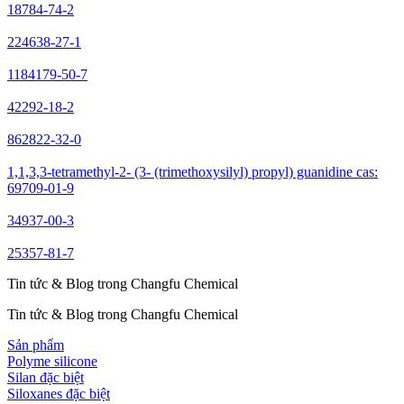
18784-74-2
224638-27-1
1184179-50-7
42292-18-2
862822-32-0
1,1,3,3-tetramethyl-2- (3- (trimethoxysilyl) propyl) guanidine cas:
69709-01-9
34937-00-3
25357-81-7
Tin tức & Blog trong Changfu Chemical
Tin tức & Blog trong Changfu Chemical
Sản phẩm
Polyme silicone
Silan đặc biệt
Siloxanes đặc biệt