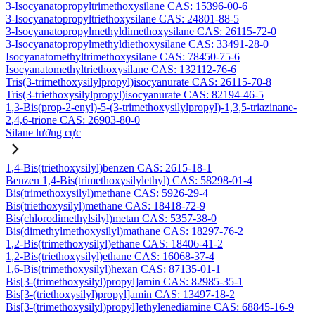
3-Isocyanatopropyltrimethoxysilane CAS: 15396-00-6
3-Isocyanatopropyltriethoxysilane CAS: 24801-88-5
3-Isocyanatopropylmethyldimethoxysilane CAS: 26115-72-0
3-Isocyanatopropylmethyldiethoxysilane CAS: 33491-28-0
Isocyanatomethyltrimethoxysilane CAS: 78450-75-6
Isocyanatomethyltriethoxysilane CAS: 132112-76-6
Tris(3-trimethoxysilylpropyl)isocyanurate CAS: 26115-70-8
Tris(3-triethoxysilylpropyl)isocyanurate CAS: 82194-46-5
1,3-Bis(prop-2-enyl)-5-(3-trimethoxysilylpropyl)-1,3,5-triazinane-
2,4,6-trione CAS: 26903-80-0
Silane lưỡng cực
1,4-Bis(triethoxysilyl)benzen CAS: 2615-18-1
Benzen 1,4-Bis(trimethoxysilylethyl) CAS: 58298-01-4
Bis(trimethoxysilyl)methane CAS: 5926-29-4
Bis(triethoxysilyl)methane CAS: 18418-72-9
Bis(chlorodimethylsilyl)metan CAS: 5357-38-0
Bis(dimethylmethoxysilyl)mathane CAS: 18297-76-2
1,2-Bis(trimethoxysilyl)ethane CAS: 18406-41-2
1,2-Bis(triethoxysilyl)ethane CAS: 16068-37-4
1,6-Bis(trimethoxysilyl)hexan CAS: 87135-01-1
Bis[3-(trimethoxysilyl)propyl]amin CAS: 82985-35-1
Bis[3-(triethoxysilyl)propyl]amin CAS: 13497-18-2
Bis[3-(trimethoxysilyl)propyl]ethylenediamine CAS: 68845-16-9