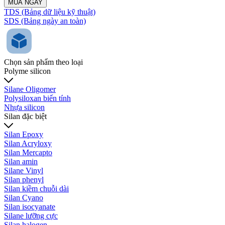
MUA NGAY
TDS (Bảng dữ liệu kỹ thuật)
SDS (Bảng ngày an toàn)
Chọn sản phẩm theo loại
Polyme silicon
Silane Oligomer
Polysiloxan biến tính
Nhựa silicon
Silan đặc biệt
Silan Epoxy
Silan Acryloxy
Silan Mercapto
Silan amin
Silane Vinyl
Silan phenyl
Silan kiềm chuỗi dài
Silan Cyano
Silan isocyanate
Silane lưỡng cực
Silan halogen