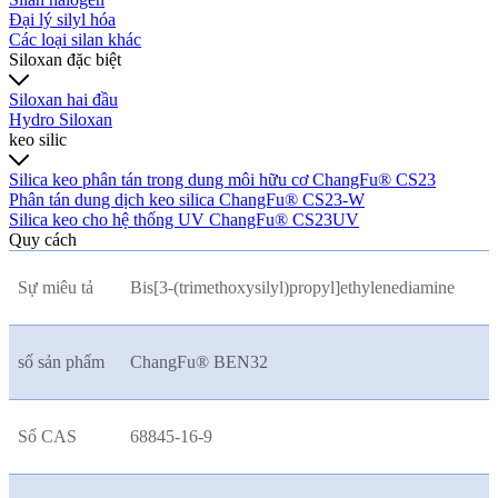
Đại lý silyl hóa
Các loại silan khác
Siloxan đặc biệt
Siloxan hai đầu
Hydro Siloxan
keo silic
Silica keo phân tán trong dung môi hữu cơ ChangFu® CS23
Phân tán dung dịch keo silica ChangFu® CS23-W
Silica keo cho hệ thống UV ChangFu® CS23UV
Quy cách
Sự miêu tả
Bis[3-(trimethoxysilyl)propyl]ethylenediamine
số sản phẩm
ChangFu® BEN32
Số CAS
68845-16-9