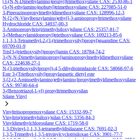
[3-(N,N-Dimethylamino)propyl]trimethoxysilane CAS: 2530-86-1
(3-(N-ethylamino)isobutyl)trimethoxysilane CAS: 227085-51-0
3-Piperazinopropylmethyldimethoxysilane CAS: 128996-12-3
N-[2-(N-Vinylbenzylamino)ethyl]-3-aminopropyltrimethoxysilane
Hydrochloride CAS: 34937-00-3
3-Aminopropyltris(trimethylsiloxy)silane CAS: 25357-81-7
3-(Methacrylamidopropyl)triethoxysilane CAS: 109213-85-6
1,1,3,3-Tetramethyl-2-(3-(trimethoxysilyl)propyl)guanidine CAS:
69709-01-9
Tris[3-(triethoxysilyl)propyl]amin CAS: 18784-74-2
3-(N,N-Dimethylaminopropyl)aminopropylmethyldimethoxysilane
CAS: 224638-27-1
N-(3-triethoxysilylpropyl)-4,5-dihydroimidazole CAS: 58068-97-6
Este 3-(Triethoxysilyl)propylaspartic dietyl este
3-[2-(2-Aminoethylamino)ethylamino]propylmethyldimethoxysilane
CAS: 99740-64-4
3-(Benzotriazol-1-yl) propyltrimethoxysilan
Silane Vinyl
Vinyltriisopropenoxysilane CAS: 15332-99-7
Vinyltris(trimethylsiloxy)silan CAS: 5356-84-3
Vinyldimethylchlorosilane CAS: 1719-58-0
1,3-Divinyl-1,1,3,3-tetramethyldisilazane CAS: 7691-02-3
1,3,5-Trimethyl-1,3,5-trivinylcyclotrisiloxan CAS: 3901-77-7