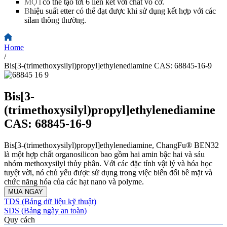
MỘT
có thể tạo tới 6 liên kết với chất vô cơ.
B
hiệu suất etter có thể đạt được khi sử dụng kết hợp với các
silan thông thường.
Home
/
Bis[3-(trimethoxysilyl)propyl]ethylenediamine CAS: 68845-16-9
Bis[3-
(trimethoxysilyl)propyl]ethylenediamine
CAS: 68845-16-9
Bis[3-(trimethoxysilyl)propyl]ethylenediamine, ChangFu® BEN32
là một hợp chất organosilicon bao gồm hai amin bậc hai và sáu
nhóm methoxysilyl thủy phân. Với các đặc tính vật lý và hóa học
tuyệt vời, nó chủ yếu được sử dụng trong việc biến đổi bề mặt và
chức năng hóa của các hạt nano và polyme.
MUA NGAY
TDS (Bảng dữ liệu kỹ thuật)
SDS (Bảng ngày an toàn)
Quy cách