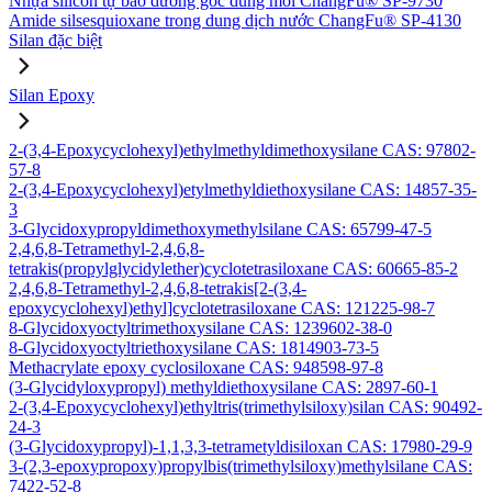
Nhựa silicon tự bảo dưỡng gốc dung môi ChangFu® SP-9730
Amide silsesquioxane trong dung dịch nước ChangFu® SP-4130
Silan đặc biệt
Silan Epoxy
2-(3,4-Epoxycyclohexyl)ethylmethyldimethoxysilane CAS: 97802-
57-8
2-(3,4-Epoxycyclohexyl)etylmethyldiethoxysilane CAS: 14857-35-
3
3-Glycidoxypropyldimethoxymethylsilane CAS: 65799-47-5
2,4,6,8-Tetramethyl-2,4,6,8-
tetrakis(propylglycidylether)cyclotetrasiloxane CAS: 60665-85-2
2,4,6,8-Tetramethyl-2,4,6,8-tetrakis[2-(3,4-
epoxycyclohexyl)ethyl]cyclotetrasiloxane CAS: 121225-98-7
8-Glycidoxyoctyltrimethoxysilane CAS: 1239602-38-0
8-Glycidoxyoctyltriethoxysilane CAS: 1814903-73-5
Methacrylate epoxy cyclosiloxane CAS: 948598-97-8
(3-Glycidyloxypropyl) methyldiethoxysilane CAS: 2897-60-1
2-(3,4-Epoxycyclohexyl)ethyltris(trimethylsiloxy)silan CAS: 90492-
24-3
(3-Glycidoxypropyl)-1,1,3,3-tetrametyldisiloxan CAS: 17980-29-9
3-(2,3-epoxypropoxy)propylbis(trimethylsiloxy)methylsilane CAS:
7422-52-8