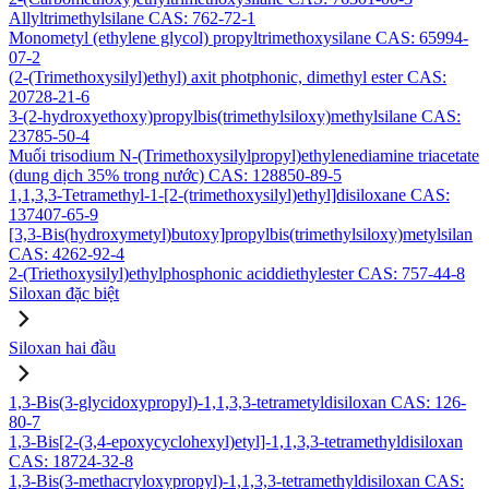
Allyltrimethylsilane CAS: 762-72-1
Monometyl (ethylene glycol) propyltrimethoxysilane CAS: 65994-
07-2
(2-(Trimethoxysilyl)ethyl) axit photphonic, dimethyl ester CAS:
20728-21-6
3-(2-hydroxyethoxy)propylbis(trimethylsiloxy)methylsilane CAS:
23785-50-4
Muối trisodium N-(Trimethoxysilylpropyl)ethylenediamine triacetate
(dung dịch 35% trong nước) CAS: 128850-89-5
1,1,3,3-Tetramethyl-1-[2-(trimethoxysilyl)ethyl]disiloxane CAS:
137407-65-9
[3,3-Bis(hydroxymetyl)butoxy]propylbis(trimethylsiloxy)metylsilan
CAS: 4262-92-4
2-(Triethoxysilyl)ethylphosphonic aciddiethylester CAS: 757-44-8
Siloxan đặc biệt
Siloxan hai đầu
1,3-Bis(3-glycidoxypropyl)-1,1,3,3-tetrametyldisiloxan CAS: 126-
80-7
1,3-Bis[2-(3,4-epoxycyclohexyl)etyl]-1,1,3,3-tetramethyldisiloxan
CAS: 18724-32-8
1,3-Bis(3-methacryloxypropyl)-1,1,3,3-tetramethyldisiloxan CAS: