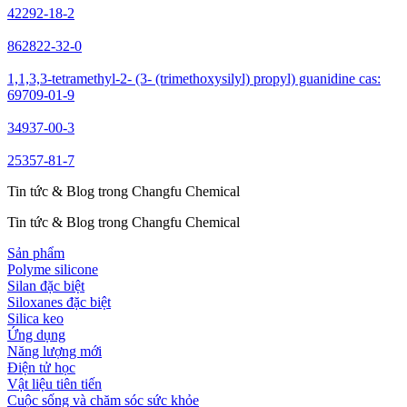
42292-18-2
862822-32-0
1,1,3,3-tetramethyl-2- (3- (trimethoxysilyl) propyl) guanidine cas:
69709-01-9
34937-00-3
25357-81-7
Tin tức & Blog trong Changfu Chemical
Tin tức & Blog trong Changfu Chemical
Sản phẩm
Polyme silicone
Silan đặc biệt
Siloxanes đặc biệt
Silica keo
Ứng dụng
Năng lượng mới
Điện tử học
Vật liệu tiên tiến
Cuộc sống và chăm sóc sức khỏe