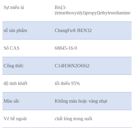
Sự miêu tả
Bis[3-
(trimethoxysilyl)propyl]ethylenediamine
số sản phẩm
ChangFu® BEN32
Số CAS
68845-16-9
Công thức
C14H36N2O6Si2
độ tinh khiết
tối thiểu 95%
Màu sắc
Không màu hoặc vàng nhạt
Vẻ bề ngoài
chất lỏng trong suốt