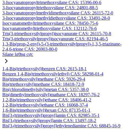
3-Isocyanatopropyltrimethoxysilane CAS: 15396-00-6
3-Isocyanatopropyltriethoxysilane CAS: 24801-88-5
3-Isocyanatopropylmethyldimethoxysilane CAS: 26115-72-0
3-Isocyanatopropylmethyldiethoxysilane CAS: 33491-28-0
Isocyanatomethyltrimethoxysilane CAS: 78450-75-6
Isocyanatomethyltriethoxysilane CAS: 132112-76-6
Tris(3-trimethoxysilylpropyl)isocyanurate CAS: 26115-70-8
Tris(3-triethoxysilylpropyl)isocyanurate CAS: 82194-46-5
1,3-Bis(prop-2-enyl)-5-(3-trimethoxysilylpropyl)-1,3,5-triazinane-
2,4,6-trione CAS: 26903-80-0
Silane lưỡng cực
1,4-Bis(triethoxysilyl)benzen CAS: 2615-18-1
Benzen 1,4-Bis(trimethoxysilylethyl) CAS: 58298-01-4
Bis(trimethoxysilyl)methane CAS: 5926-29-4
Bis(triethoxysilyl)methane CAS: 18418-72-9
Bis(chlorodimethylsilyl)metan CAS: 5357-38-0
Bis(dimethylmethoxysilyl)mathane CAS: 18297-76-2
1,2-Bis(trimethoxysilyl)ethane CAS: 18406-41-2
1,2-Bis(triethoxysilyl)ethane CAS: 16068-37-4
1,6-Bis(trimethoxysilyl)hexan CAS: 87135-01-1
Bis[3-(trimethoxysilyl)propyl]amin CAS: 82985-35-1
Bis[3-(triethoxysilyl)propyl]amin CAS: 13497-18-2
Bis[3-(trimethoxysilyl)propyl]ethylenediamine CAS: 68845-16-9