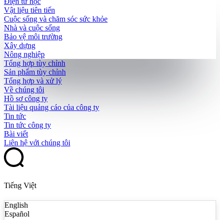
Điện tử học
Vật liệu tiên tiến
Cuộc sống và chăm sóc sức khỏe
Nhà và cuộc sống
Bảo vệ môi trường
Xây dựng
Nông nghiệp
Tổng hợp tùy chỉnh
Sản phẩm tùy chỉnh
Tổng hợp và xử lý
Về chúng tôi
Hồ sơ công ty
Tài liệu quảng cáo của công ty
Tin tức
Tin tức công ty
Bài viết
Liên hệ với chúng tôi
Tiếng Việt
English
Español