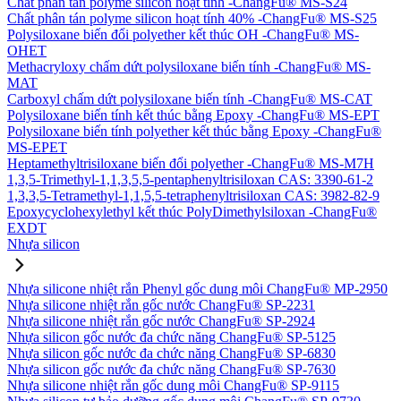
Chất phân tán polyme silicon hoạt tính -ChangFu® MS-S24
Chất phân tán polyme silicon hoạt tính 40% -ChangFu® MS-S25
Polysiloxane biến đổi polyether kết thúc OH -ChangFu® MS-
OHET
Methacryloxy chấm dứt polysiloxane biến tính -ChangFu® MS-
MAT
Carboxyl chấm dứt polysiloxane biến tính -ChangFu® MS-CAT
Polysiloxane biến tính kết thúc bằng Epoxy -ChangFu® MS-EPT
Polysiloxane biến tính polyether kết thúc bằng Epoxy -ChangFu®
MS-EPET
Heptamethyltrisiloxane biến đổi polyether -ChangFu® MS-M7H
1,3,5-Trimethyl-1,1,3,5,5-pentaphenyltrisiloxan CAS: 3390-61-2
1,3,3,5-Tetramethyl-1,1,5,5-tetraphenyltrisiloxan CAS: 3982-82-9
Epoxycyclohexylethyl kết thúc PolyDimethylsiloxan -ChangFu®
EXDT
Nhựa silicon
Nhựa silicone nhiệt rắn Phenyl gốc dung môi ChangFu® MP-2950
Nhựa silicone nhiệt rắn gốc nước ChangFu® SP-2231
Nhựa silicone nhiệt rắn gốc nước ChangFu® SP-2924
Nhựa silicon gốc nước đa chức năng ChangFu® SP-5125
Nhựa silicon gốc nước đa chức năng ChangFu® SP-6830
Nhựa silicon gốc nước đa chức năng ChangFu® SP-7630
Nhựa silicone nhiệt rắn gốc dung môi ChangFu® SP-9115