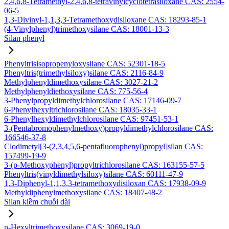
2,4,6,8-Tetramethyl-2,4,6,8-tetravinylcyclotetrasiloxane CAS: 2554-
06-5
1,3-Divinyl-1,1,3,3-Tetramethoxydisiloxane CAS: 18293-85-1
(4-Vinylphenyl)trimethoxysilane CAS: 18001-13-3
Silan phenyl
Phenyltrisisopropenyloxysilane CAS: 52301-18-5
Phenyltris(trimethylsiloxy)silane CAS: 2116-84-9
Methylphenyldimethoxysilane CAS: 3027-21-2
Methylphenyldiethoxysilane CAS: 775-56-4
3-Phenylpropyldimethylchlorosilane CAS: 17146-09-7
6-Phenylhexyltrichlorosilane CAS: 18035-33-1
6-Phenylhexyldimethylchlorosilane CAS: 97451-53-1
3-(Pentabromophenylmethoxy)propyldimethylchlorosilane CAS:
166546-37-8
Clodimetyl[3-(2,3,4,5,6-pentafluorophenyl)propyl]silan CAS:
157499-19-9
3-(p-Methoxyphenyl)propyltrichlorosilane CAS: 163155-57-5
Phenyltris(vinyldimethylsiloxy)silane CAS: 60111-47-9
1,3-Diphenyl-1,1,3,3-tetramethoxydisiloxan CAS: 17938-09-9
Methyldiphenylmethoxysilane CAS: 18407-48-2
Silan kiềm chuỗi dài
n-Hexyltrimethoxysilane CAS: 3069-19-0