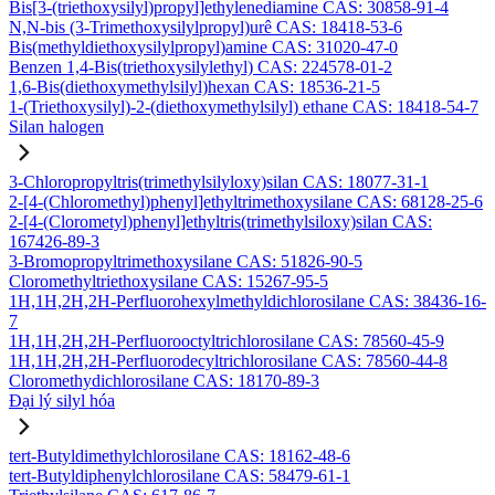
Bis[3-(triethoxysilyl)propyl]ethylenediamine CAS: 30858-91-4
N,N-bis (3-Trimethoxysilylpropyl)urê CAS: 18418-53-6
Bis(methyldiethoxysilylpropyl)amine CAS: 31020-47-0
Benzen 1,4-Bis(triethoxysilylethyl) CAS: 224578-01-2
1,6-Bis(diethoxymethylsilyl)hexan CAS: 18536-21-5
1-(Triethoxysilyl)-2-(diethoxymethylsilyl) ethane CAS: 18418-54-7
Silan halogen
3-Chloropropyltris(trimethylsilyloxy)silan CAS: 18077-31-1
2-[4-(Chloromethyl)phenyl]ethyltrimethoxysilane CAS: 68128-25-6
2-[4-(Clorometyl)phenyl]ethyltris(trimethylsiloxy)silan CAS:
167426-89-3
3-Bromopropyltrimethoxysilane CAS: 51826-90-5
Cloromethyltriethoxysilane CAS: 15267-95-5
1H,1H,2H,2H-Perfluorohexylmethyldichlorosilane CAS: 38436-16-
7
1H,1H,2H,2H-Perfluorooctyltrichlorosilane CAS: 78560-45-9
1H,1H,2H,2H-Perfluorodecyltrichlorosilane CAS: 78560-44-8
Cloromethydichlorosilane CAS: 18170-89-3
Đại lý silyl hóa
tert-Butyldimethylchlorosilane CAS: 18162-48-6
tert-Butyldiphenylchlorosilane CAS: 58479-61-1