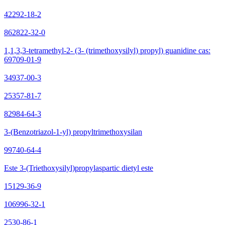
42292-18-2
862822-32-0
1,1,3,3-tetramethyl-2- (3- (trimethoxysilyl) propyl) guanidine cas:
69709-01-9
34937-00-3
25357-81-7
82984-64-3
3-(Benzotriazol-1-yl) propyltrimethoxysilan
99740-64-4
Este 3-(Triethoxysilyl)propylaspartic dietyl este
15129-36-9
106996-32-1
2530-86-1