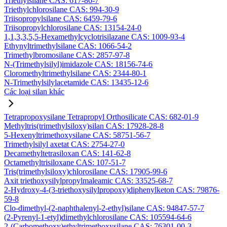
Triethylsilane CAS: 617-86-7
Triethylchlorosilane CAS: 994-30-9
Triisopropylsilane CAS: 6459-79-6
Triisopropylchlorosilane CAS: 13154-24-0
1,1,3,3,5,5-Hexamethylcyclotrisilazane CAS: 1009-93-4
Ethynyltrimethylsilane CAS: 1066-54-2
Trimethylbromosilane CAS: 2857-97-8
N-(Trimethylsilyl)imidazole CAS: 18156-74-6
Cloromethyltrimethylsilane CAS: 2344-80-1
N-Trimethylsilylacetamide CAS: 13435-12-6
Các loại silan khác
Tetrapropoxysilane Tetrapropyl Orthosilicate CAS: 682-01-9
Methyltris(trimethylsiloxy)silan CAS: 17928-28-8
5-Hexenyltrimethoxysilane CAS: 58751-56-7
Trimethylsilyl axetat CAS: 2754-27-0
Decamethyltetrasiloxan CAS: 141-62-8
Octamethyltrisiloxane CAS: 107-51-7
Tris(trimethylsiloxy)chlorosilane CAS: 17905-99-6
Axit triethoxysilylpropylmaleamic CAS: 33525-68-7
2-Hydroxy-4-(3-triethoxysilylpropoxy)diphenylketon CAS: 79876-
59-8
Clo-dimethyl-(2-naphthalenyl-2-ethyl)silane CAS: 94847-57-7
(2-Pyrenyl-1-etyl)dimethylchlorosilane CAS: 105594-64-6
2-(Carbomethoxy)ethyltrimethoxysilane CAS: 76301-00-3