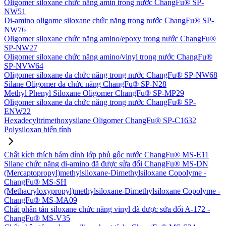
Oligomer siloxane chức năng amin trong nước ChangFu® SP-
NW51
Di-amino oligome siloxane chức năng trong nước ChangFu® SP-
NW76
Oligomer siloxane chức năng amino/epoxy trong nước ChangFu®
SP-NW27
Oligomer siloxane chức năng amino/vinyl trong nước ChangFu®
SP-NVW64
Oligomer siloxane đa chức năng trong nước ChangFu® SP-NW68
Silane Oligomer đa chức năng ChangFu® SP-N28
Methyl Phenyl Siloxane Oligomer ChangFu® SP-MP29
Oligomer siloxane đa chức năng trong nước ChangFu® SP-
ENW22
Hexadecyltrimethoxysilane Oligomer ChangFu® SP-C1632
Polysiloxan biến tính
Chất kích thích bám dính lớp phủ gốc nước ChangFu® MS-E11
Silane chức năng di-amino đã được sửa đổi ChangFu® MS-DN
(Mercaptopropyl)methylsiloxane-Dimethylsiloxane Copolyme -
ChangFu® MS-SH
(Methacryloxypropyl)methylsiloxane-Dimethylsiloxane Copolyme -
ChangFu® MS-MA09
Chất phân tán siloxane chức năng vinyl đã được sửa đổi A-172 -
ChangFu® MS-V35