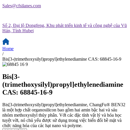
Sales@cfsilanes.com
Số 2, Đại lộ Dongfeng, Khu phát triển kinh tế và công nghệ của Vũ
Hán, Tỉnh Hubei
Home
/
Bis[3-(trimethoxysilyl)propyl]ethylenediamine CAS: 68845-16-9
Bis[3-
(trimethoxysilyl)propyl]ethylenediamine
CAS: 68845-16-9
Bis[3-(trimethoxysilyl)propyl]ethylenediamine, ChangFu® BEN32
là một hợp chất organosilicon bao gồm hai amin bậc hai và sáu
nhóm methoxysilyl thủy phân. Với các đặc tính vật lý và hóa học
tuyệt vời, nó chủ yếu được sử dụng trong việc biến đổi bề mặt và
chức năng hóa của các hạt nano và polyme.