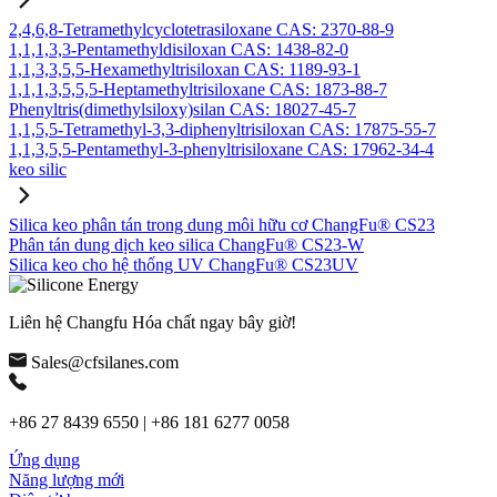
2,4,6,8-Tetramethylcyclotetrasiloxane CAS: 2370-88-9
1,1,1,3,3-Pentamethyldisiloxan CAS: 1438-82-0
1,1,3,3,5,5-Hexamethyltrisiloxan CAS: 1189-93-1
1,1,1,3,5,5,5-Heptamethyltrisiloxane CAS: 1873-88-7
Phenyltris(dimethylsiloxy)silan CAS: 18027-45-7
1,1,5,5-Tetramethyl-3,3-diphenyltrisiloxan CAS: 17875-55-7
1,1,3,5,5-Pentamethyl-3-phenyltrisiloxane CAS: 17962-34-4
keo silic
Silica keo phân tán trong dung môi hữu cơ ChangFu® CS23
Phân tán dung dịch keo silica ChangFu® CS23-W
Silica keo cho hệ thống UV ChangFu® CS23UV
Liên hệ Changfu Hóa chất ngay bây giờ!
Sales@cfsilanes.com
+86 27 8439 6550 | +86 181 6277 0058
Ứng dụng
Năng lượng mới