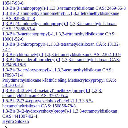
18547-93-8
1,3-Bis(3-aminopropyl)-1,1,3,3-tetrametyldisiloxan CAS: 2469-55-8
1,3-Bis(2-aminoethylaminomethyl)-1,1,3,3-tetramethyldisiloxane
CAS: 83936-41-8
1,3-Bis(3-aminoethylaminopropyl)-1,1,3,3-tetramethyldisiloxan
CAS: 17866-53-4
1,3-Bis(3-mercaptopropyl)-1,1,3,3-tetramethyldisiloxane CAS:
18001-52-0
1,3-Bis(3-chloropropyl)-1,1,3,3-tetrametyldisiloxan CAS: 18132-
72-4
1,3-Bis(chlorometyl)-1,1,3,3-tetrametyldisiloxan CAS: 2362-10-9
1,3-Bis(heptadecafluorodecyl)-1,1,3,3-tetramethyldisiloxan CAS:
129498-18-6
1,3-Bis(3-acryloxypropyl)-1,1,3,3-tetramethyldisiloxan CAS:
17898-71-4
Polydimethylsiloxane kết thúc bằng Methacryloxypropyl CAS:
58130-03-3
1,3-Bis[3-[3-etyl-3-oxetanyl) methoxy] propyl]-1,1,3,3-
tetrametyldisiloxan CAS: 3207-05-4
1,5-Bis[2-(3,4-epoxycyclohexyl) etyl]-1,1,3,3,5,5-
hexamethyltrisiloxan CAS: 150856-78-3
1,3-Bis(3-(2-hydroxyethoxy)propyl)-1,1,3,3-tetrametyldisiloxan
CAS: 441307-02-4
Hydro Siloxan