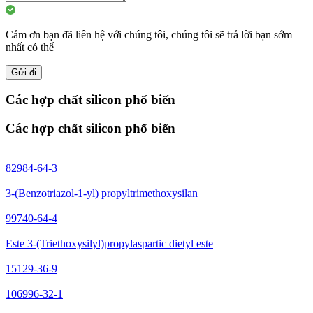
Cảm ơn bạn đã liên hệ với chúng tôi, chúng tôi sẽ trả lời bạn sớm
nhất có thể
Gửi đi
Các hợp chất silicon phổ biến
Các hợp chất silicon phổ biến
82984-64-3
3-(Benzotriazol-1-yl) propyltrimethoxysilan
99740-64-4
Este 3-(Triethoxysilyl)propylaspartic dietyl este
15129-36-9
106996-32-1