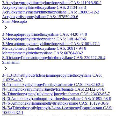
3-Acryloxypropyldimethylmethoxysilane CAS: 111918-90-2
Acryloxymethyltrimethoxysilane CAS: 21134-38-3
Acryloxymethylmethyldimethoxysilane CAS: 130865-12-2
Acryloxytriisopropylsilane CAS: 157859-20-6
Silan Mercapto
3-Mercaptopropyltrimethoxysilane CAS: 4420-74-0
3-Mercaptopropyltriethoxysilane CAS: 14814-09-6
3-Mercaptopropylmethyldimethoxysilane CAS: 31001-77-1
Mercaptomethyltrimethoxysilane CAS: 30817-94-8
Mercaptomethyltriethoxysilane CAS: 60764-83-2
S-(Octanoyl)mercaptopropyltriethoxysilane CAS: 220727-26-4
Silan amin
3-(1,3-Dimethylbutylidene)aminopropyltriethoxysilane CAS:
116229-43-7
N-(Trimethoxysilylpropyl)methylcarbamate CAS: 23432-62-4
N-(Trimethoxysilylmethyl)methylcarbamate CAS: 23432-64-6
N-[Dimethoxy(metyl)silylmetyl]metylcacbamat CAS: 23432-65-7
N-(6-Aminohexyl)aminopropyltrimethoxysilane CAS: 51895-58-0
N-(6-Aminohexyl)aminomethyltriethoxysilane CAS: 15129-36-9
N-[5-(Trimethoxysilylpropyl)-2-aza-1-oxopentyl]caprolactam CAS:
106996-32-1