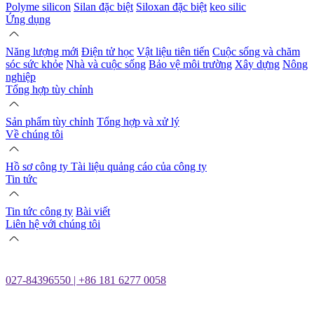
Polyme silicon
Silan đặc biệt
Siloxan đặc biệt
keo silic
Ứng dụng
Năng lượng mới
Điện tử học
Vật liệu tiên tiến
Cuộc sống và chăm
sóc sức khỏe
Nhà và cuộc sống
Bảo vệ môi trường
Xây dựng
Nông
nghiệp
Tổng hợp tùy chỉnh
Sản phẩm tùy chỉnh
Tổng hợp và xử lý
Về chúng tôi
Hồ sơ công ty
Tài liệu quảng cáo của công ty
Tin tức
Tin tức công ty
Bài viết
Liên hệ với chúng tôi
027-84396550 | +86 181 6277 0058