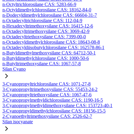
n-Octyltrichlorosilane CAS: 5283-66-9
n-Octyldimethylchlorosilane CAS: 18162-84-0
n-Dodecyldimethylchlorosilane CAS: 66604-31-7
n-Octadecyltrichlorosilane CAS: 112-04-9
n-Hexadecyltrimethoxysilane CAS: 16415-12-6
n-Octadecyltrimethoxysilane CAS: 3069-42-9
n-Octadecyltriethoxysilane CAS: 7399-00-0
n-Octadecyldimethylchlorosilane CAS: 18643-08-8
n-Octadecyldiisobutylchlorosilane CAS: 162578-86-1
n-Butyldimethylmethoxysilane CAS: 64712-50-1
n-Butyldimethylchlorosilane CAS: 1000-50-6
n-Butyltrimethoxysilane CAS: 1067-57-8
Silan Cyano
3-Cyanopropyltrichlorosilane CAS: 1071-27-8
3-Cyanopropyltrimethoxysilane CAS: 55453-24-2
3-Cyanopropyltriethoxysilane CAS: 1067-47-6
3-Cyanopropylmethyldichlorosilane CAS: 1190-16-5
3-Cyanopropylmethyldimethoxysilane CAS: 153723-40-1
3-Cyanopropyldimethylchlorosilane CAS: 18156-15-5
2-Cyanoethyltrimethoxysilane CAS: 2526-62-7
Silan isocyanate