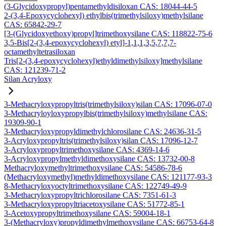
(3-Glycidoxypropyl)pentamethyldisiloxan CAS: 18044-44-5
2-(3,4-Epoxycyclohexyl) ethylbis(trimethylsiloxy)methylsilane
CAS: 65842-29-7
[3-(Glycidoxyethoxy)propyl]trimethoxysilane CAS: 118822-75-6
3,5-Bis[2-(3,4-epoxycyclohexyl) etyl]-1,1,1,3,5,7,7,7-
octamethyltetrasiloxan
Tris[2-(3,4-epoxycyclohexyl)ethyldimethylsiloxy]methylsilane
CAS: 121239-71-2
Silan Acryloxy
3-Methacryloxypropyltris(trimethylsiloxy)silan CAS: 17096-07-0
3-Methacryloyloxypropylbis(trimethylsiloxy)methylsilane CAS:
19309-90-1
3-Methacryloxypropyldimethylchlorosilane CAS: 24636-31-5
3-Acryloxypropyltris(trimethylsiloxy)silan CAS: 17096-12-7
3-Acryloxypropyltrimethoxysilane CAS: 4369-14-6
3-Acryloxypropylmethyldimethoxysilane CAS: 13732-00-8
Methacryloxymethyltrimethoxysilane CAS: 54586-78-6
(Methacryloxymethyl)methyldimethoxysilane CAS: 121177-93-3
8-Methacryloxyoctyltrimethoxysilane CAS: 122749-49-9
3-Methacryloxypropyltrichlorosilane CAS: 7351-61-3
3-Methacryloxypropyltriacetoxysilane CAS: 51772-85-1
3-Acetoxypropyltrimethoxysilane CAS: 59004-18-1
3-(Methacryloxy)propyldimethylmethoxysilane CAS: 66753-64-8