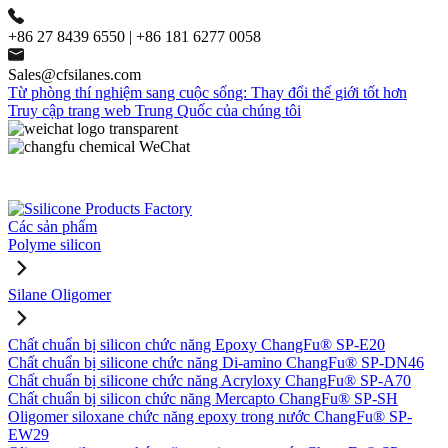
+86 27 8439 6550 | +86 181 6277 0058
Sales@cfsilanes.com
Từ phòng thí nghiệm sang cuộc sống: Thay đổi thế giới tốt hơn
Truy cập trang web Trung Quốc của chúng tôi
Các sản phẩm
Polyme silicon
Silane Oligomer
Chất chuẩn bị silicon chức năng Epoxy ChangFu® SP-E20
Chất chuẩn bị silicone chức năng Di-amino ChangFu® SP-DN46
Chất chuẩn bị silicone chức năng Acryloxy ChangFu® SP-A70
Chất chuẩn bị silicon chức năng Mercapto ChangFu® SP-SH
Oligomer siloxane chức năng epoxy trong nước ChangFu® SP-
EW29