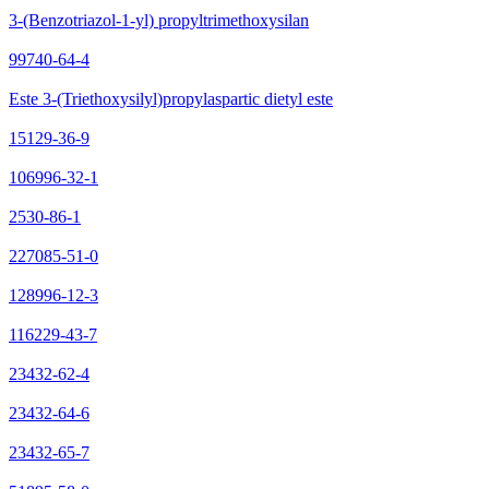
3-(Benzotriazol-1-yl) propyltrimethoxysilan
99740-64-4
Este 3-(Triethoxysilyl)propylaspartic dietyl este
15129-36-9
106996-32-1
2530-86-1
227085-51-0
128996-12-3
116229-43-7
23432-62-4
23432-64-6
23432-65-7