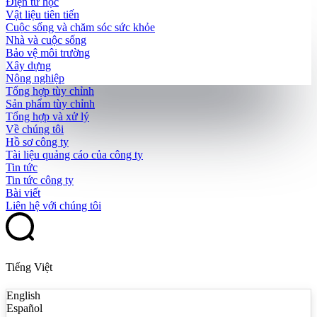
Điện tử học
Vật liệu tiên tiến
Cuộc sống và chăm sóc sức khỏe
Nhà và cuộc sống
Bảo vệ môi trường
Xây dựng
Nông nghiệp
Tổng hợp tùy chỉnh
Sản phẩm tùy chỉnh
Tổng hợp và xử lý
Về chúng tôi
Hồ sơ công ty
Tài liệu quảng cáo của công ty
Tin tức
Tin tức công ty
Bài viết
Liên hệ với chúng tôi
Tiếng Việt
English
Español