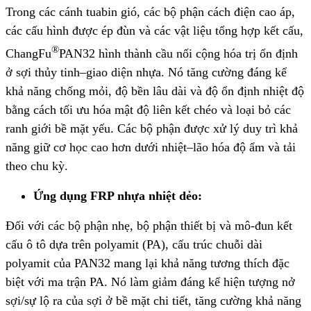
Trong các cánh tuabin gió, các bộ phận cách điện cao áp,
các cấu hình được ép đùn và các vật liệu tổng hợp kết cấu,
®
ChangFu
PAN32 hình thành cầu nối cộng hóa trị ổn định
ở sợi thủy tinh
–
giao diện nhựa. Nó tăng cường đáng kể
khả năng chống mỏi, độ bền lâu dài và độ ổn định nhiệt độ
bằng cách tối ưu hóa mật độ liên kết chéo và loại bỏ các
ranh giới bề mặt yếu. Các bộ phận được xử lý duy trì khả
năng giữ cơ học cao hơn dưới nhiệt
–
lão hóa độ ẩm và tải
theo chu kỳ.
Ứng dụng FRP nhựa nhiệt dẻo:
Đối với các bộ phận nhẹ, bộ phận thiết bị và mô-đun kết
cấu ô tô dựa trên polyamit (PA), cấu trúc chuỗi dài
polyamit của PAN32 mang lại khả năng tương thích đặc
biệt với ma trận PA. Nó làm giảm đáng kể hiện tượng nở
sợi/sự lộ ra của sợi ở bề mặt chi tiết, tăng cường khả năng