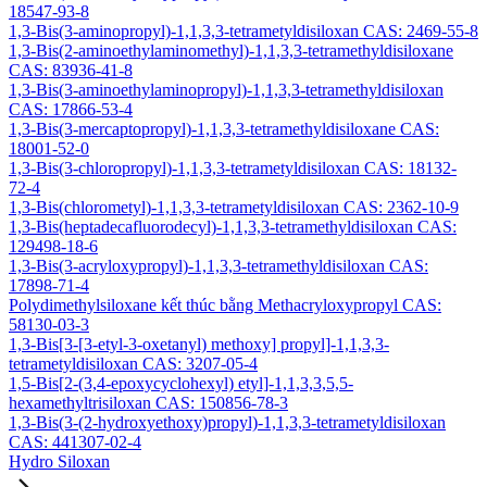
18547-93-8
1,3-Bis(3-aminopropyl)-1,1,3,3-tetrametyldisiloxan CAS: 2469-55-8
1,3-Bis(2-aminoethylaminomethyl)-1,1,3,3-tetramethyldisiloxane
CAS: 83936-41-8
1,3-Bis(3-aminoethylaminopropyl)-1,1,3,3-tetramethyldisiloxan
CAS: 17866-53-4
1,3-Bis(3-mercaptopropyl)-1,1,3,3-tetramethyldisiloxane CAS:
18001-52-0
1,3-Bis(3-chloropropyl)-1,1,3,3-tetrametyldisiloxan CAS: 18132-
72-4
1,3-Bis(chlorometyl)-1,1,3,3-tetrametyldisiloxan CAS: 2362-10-9
1,3-Bis(heptadecafluorodecyl)-1,1,3,3-tetramethyldisiloxan CAS:
129498-18-6
1,3-Bis(3-acryloxypropyl)-1,1,3,3-tetramethyldisiloxan CAS:
17898-71-4
Polydimethylsiloxane kết thúc bằng Methacryloxypropyl CAS:
58130-03-3
1,3-Bis[3-[3-etyl-3-oxetanyl) methoxy] propyl]-1,1,3,3-
tetrametyldisiloxan CAS: 3207-05-4
1,5-Bis[2-(3,4-epoxycyclohexyl) etyl]-1,1,3,3,5,5-
hexamethyltrisiloxan CAS: 150856-78-3
1,3-Bis(3-(2-hydroxyethoxy)propyl)-1,1,3,3-tetrametyldisiloxan
CAS: 441307-02-4
Hydro Siloxan