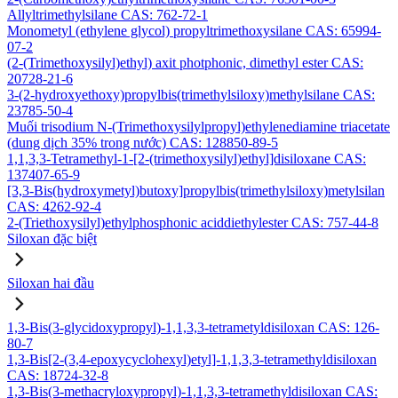
Allyltrimethylsilane CAS: 762-72-1
Monometyl (ethylene glycol) propyltrimethoxysilane CAS: 65994-
07-2
(2-(Trimethoxysilyl)ethyl) axit photphonic, dimethyl ester CAS:
20728-21-6
3-(2-hydroxyethoxy)propylbis(trimethylsiloxy)methylsilane CAS:
23785-50-4
Muối trisodium N-(Trimethoxysilylpropyl)ethylenediamine triacetate
(dung dịch 35% trong nước) CAS: 128850-89-5
1,1,3,3-Tetramethyl-1-[2-(trimethoxysilyl)ethyl]disiloxane CAS:
137407-65-9
[3,3-Bis(hydroxymetyl)butoxy]propylbis(trimethylsiloxy)metylsilan
CAS: 4262-92-4
2-(Triethoxysilyl)ethylphosphonic aciddiethylester CAS: 757-44-8
Siloxan đặc biệt
Siloxan hai đầu
1,3-Bis(3-glycidoxypropyl)-1,1,3,3-tetrametyldisiloxan CAS: 126-
80-7
1,3-Bis[2-(3,4-epoxycyclohexyl)etyl]-1,1,3,3-tetramethyldisiloxan
CAS: 18724-32-8
1,3-Bis(3-methacryloxypropyl)-1,1,3,3-tetramethyldisiloxan CAS: