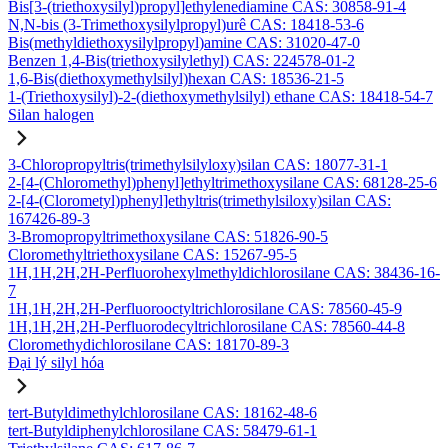
Bis[3-(triethoxysilyl)propyl]ethylenediamine CAS: 30858-91-4
N,N-bis (3-Trimethoxysilylpropyl)urê CAS: 18418-53-6
Bis(methyldiethoxysilylpropyl)amine CAS: 31020-47-0
Benzen 1,4-Bis(triethoxysilylethyl) CAS: 224578-01-2
1,6-Bis(diethoxymethylsilyl)hexan CAS: 18536-21-5
1-(Triethoxysilyl)-2-(diethoxymethylsilyl) ethane CAS: 18418-54-7
Silan halogen
3-Chloropropyltris(trimethylsilyloxy)silan CAS: 18077-31-1
2-[4-(Chloromethyl)phenyl]ethyltrimethoxysilane CAS: 68128-25-6
2-[4-(Clorometyl)phenyl]ethyltris(trimethylsiloxy)silan CAS:
167426-89-3
3-Bromopropyltrimethoxysilane CAS: 51826-90-5
Cloromethyltriethoxysilane CAS: 15267-95-5
1H,1H,2H,2H-Perfluorohexylmethyldichlorosilane CAS: 38436-16-
7
1H,1H,2H,2H-Perfluorooctyltrichlorosilane CAS: 78560-45-9
1H,1H,2H,2H-Perfluorodecyltrichlorosilane CAS: 78560-44-8
Cloromethydichlorosilane CAS: 18170-89-3
Đại lý silyl hóa
tert-Butyldimethylchlorosilane CAS: 18162-48-6
tert-Butyldiphenylchlorosilane CAS: 58479-61-1