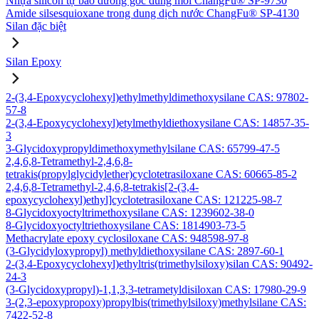
Nhựa silicon tự bảo dưỡng gốc dung môi ChangFu® SP-9730
Amide silsesquioxane trong dung dịch nước ChangFu® SP-4130
Silan đặc biệt
Silan Epoxy
2-(3,4-Epoxycyclohexyl)ethylmethyldimethoxysilane CAS: 97802-
57-8
2-(3,4-Epoxycyclohexyl)etylmethyldiethoxysilane CAS: 14857-35-
3
3-Glycidoxypropyldimethoxymethylsilane CAS: 65799-47-5
2,4,6,8-Tetramethyl-2,4,6,8-
tetrakis(propylglycidylether)cyclotetrasiloxane CAS: 60665-85-2
2,4,6,8-Tetramethyl-2,4,6,8-tetrakis[2-(3,4-
epoxycyclohexyl)ethyl]cyclotetrasiloxane CAS: 121225-98-7
8-Glycidoxyoctyltrimethoxysilane CAS: 1239602-38-0
8-Glycidoxyoctyltriethoxysilane CAS: 1814903-73-5
Methacrylate epoxy cyclosiloxane CAS: 948598-97-8
(3-Glycidyloxypropyl) methyldiethoxysilane CAS: 2897-60-1
2-(3,4-Epoxycyclohexyl)ethyltris(trimethylsiloxy)silan CAS: 90492-
24-3
(3-Glycidoxypropyl)-1,1,3,3-tetrametyldisiloxan CAS: 17980-29-9
3-(2,3-epoxypropoxy)propylbis(trimethylsiloxy)methylsilane CAS:
7422-52-8