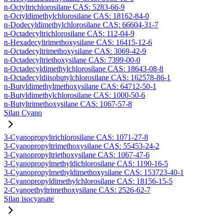
n-Octyltrichlorosilane CAS: 5283-66-9
n-Octyldimethylchlorosilane CAS: 18162-84-0
n-Dodecyldimethylchlorosilane CAS: 66604-31-7
n-Octadecyltrichlorosilane CAS: 112-04-9
n-Hexadecyltrimethoxysilane CAS: 16415-12-6
n-Octadecyltrimethoxysilane CAS: 3069-42-9
n-Octadecyltriethoxysilane CAS: 7399-00-0
n-Octadecyldimethylchlorosilane CAS: 18643-08-8
n-Octadecyldiisobutylchlorosilane CAS: 162578-86-1
n-Butyldimethylmethoxysilane CAS: 64712-50-1
n-Butyldimethylchlorosilane CAS: 1000-50-6
n-Butyltrimethoxysilane CAS: 1067-57-8
Silan Cyano
3-Cyanopropyltrichlorosilane CAS: 1071-27-8
3-Cyanopropyltrimethoxysilane CAS: 55453-24-2
3-Cyanopropyltriethoxysilane CAS: 1067-47-6
3-Cyanopropylmethyldichlorosilane CAS: 1190-16-5
3-Cyanopropylmethyldimethoxysilane CAS: 153723-40-1
3-Cyanopropyldimethylchlorosilane CAS: 18156-15-5
2-Cyanoethyltrimethoxysilane CAS: 2526-62-7
Silan isocyanate