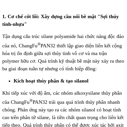
1. Cơ chế cốt lõi: Xây dựng cầu nối bề mặt "Sợi thủy
tinh-nhựa"
Tận dụng cấu trúc silane polyamide hai chức năng độc đáo
®
của nó, ChangFu
PAN32 thiết lập giao diện liên kết cộng
hóa trị ổn định giữa sợi thủy tinh vô cơ và ma trận
polymer hữu cơ. Quá trình kỹ thuật bề mặt này xảy ra theo
ba giai đoạn tuần tự nhưng có tính hiệp đồng:
Kích hoạt thủy phân & tạo silanol
Khi tiếp xúc với độ ẩm, các nhóm alkoxysilane thủy phân
®
của ChangFu
PAN32 trải qua quá trình thủy phân nhanh
chóng. Phản ứng này tạo ra các nhóm silanol có hoạt tính
cao trên phân tử silane, là tiền chất quan trọng cho liên kết
tiếp theo. Quá trình thủy phân có thể được xúc tác bởi axit