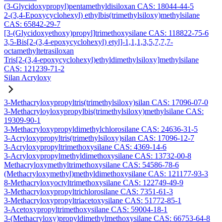
(3-Glycidoxypropyl)pentamethyldisiloxan CAS: 18044-44-5
2-(3,4-Epoxycyclohexyl) ethylbis(trimethylsiloxy)methylsilane
CAS: 65842-29-7
[3-(Glycidoxyethoxy)propyl]trimethoxysilane CAS: 118822-75-6
3,5-Bis[2-(3,4-epoxycyclohexyl) etyl]-1,1,1,3,5,7,7,7-
octamethyltetrasiloxan
Tris[2-(3,4-epoxycyclohexyl)ethyldimethylsiloxy]methylsilane
CAS: 121239-71-2
Silan Acryloxy
3-Methacryloxypropyltris(trimethylsiloxy)silan CAS: 17096-07-0
3-Methacryloyloxypropylbis(trimethylsiloxy)methylsilane CAS:
19309-90-1
3-Methacryloxypropyldimethylchlorosilane CAS: 24636-31-5
3-Acryloxypropyltris(trimethylsiloxy)silan CAS: 17096-12-7
3-Acryloxypropyltrimethoxysilane CAS: 4369-14-6
3-Acryloxypropylmethyldimethoxysilane CAS: 13732-00-8
Methacryloxymethyltrimethoxysilane CAS: 54586-78-6
(Methacryloxymethyl)methyldimethoxysilane CAS: 121177-93-3
8-Methacryloxyoctyltrimethoxysilane CAS: 122749-49-9
3-Methacryloxypropyltrichlorosilane CAS: 7351-61-3
3-Methacryloxypropyltriacetoxysilane CAS: 51772-85-1
3-Acetoxypropyltrimethoxysilane CAS: 59004-18-1
3-(Methacryloxy)propyldimethylmethoxysilane CAS: 66753-64-8