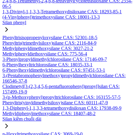
2,4,6,8-Tetramethyl-2,4,6,8-tetravinylcyclotetrasiloxane CAS: 2554-
06-5
1,3-Divinyl-1,1,3,3-Tetramethoxydisiloxane CAS: 18293-85-1
(4-Vinylphenyl)trimethoxysilane CAS: 18001-13-3
Silan phenyl
Phenyltrisisopropenyloxysilane CAS: 52301-18-5
Phenyltris(trimethylsiloxy)silane CAS: 2116-84-9
Methylphenyldimethoxysilane CAS: 3027-21-2
Methylphenyldiethoxysilane CAS: 775-56-4
3-Phenylpropyldimethylchlorosilane CAS: 17146-09-7
6-Phenylhexyltrichlorosilane CAS: 18035-33-1
6-Phenylhexyldimethylchlorosilane CAS: 97451-53-1
3-(Pentabromophenylmethoxy)propyldimethylchlorosilane CAS:
166546-37-8
Clodimetyl[3-(2,3,4,5,6-pentafluorophenyl)propyl]silan CAS:
157499-19-9
3-(p-Methoxyphenyl)propyltrichlorosilane CAS: 163155-57-5
Phenyltris(vinyldimethylsiloxy)silane CAS: 60111-47-9
1,3-Diphenyl-1,1,3,3-tetramethoxydisiloxan CAS: 17938-09-9
Methyldiphenylmethoxysilane CAS: 18407-48-2
Silan kiềm chuỗi dài
n-Hexyltrimethoxysilane CAS: 3069-19-0