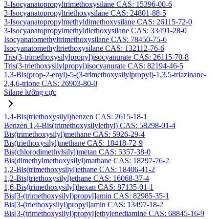
3-Isocyanatopropyltrimethoxysilane CAS: 15396-00-6
3-Isocyanatopropyltriethoxysilane CAS: 24801-88-5
3-Isocyanatopropylmethyldimethoxysilane CAS: 26115-72-0
3-Isocyanatopropylmethyldiethoxysilane CAS: 33491-28-0
Isocyanatomethyltrimethoxysilane CAS: 78450-75-6
Isocyanatomethyltriethoxysilane CAS: 132112-76-6
Tris(3-trimethoxysilylpropyl)isocyanurate CAS: 26115-70-8
Tris(3-triethoxysilylpropyl)isocyanurate CAS: 82194-46-5
1,3-Bis(prop-2-enyl)-5-(3-trimethoxysilylpropyl)-1,3,5-triazinane-
2,4,6-trione CAS: 26903-80-0
Silane lưỡng cực
1,4-Bis(triethoxysilyl)benzen CAS: 2615-18-1
Benzen 1,4-Bis(trimethoxysilylethyl) CAS: 58298-01-4
Bis(trimethoxysilyl)methane CAS: 5926-29-4
Bis(triethoxysilyl)methane CAS: 18418-72-9
Bis(chlorodimethylsilyl)metan CAS: 5357-38-0
Bis(dimethylmethoxysilyl)mathane CAS: 18297-76-2
1,2-Bis(trimethoxysilyl)ethane CAS: 18406-41-2
1,2-Bis(triethoxysilyl)ethane CAS: 16068-37-4
1,6-Bis(trimethoxysilyl)hexan CAS: 87135-01-1
Bis[3-(trimethoxysilyl)propyl]amin CAS: 82985-35-1
Bis[3-(triethoxysilyl)propyl]amin CAS: 13497-18-2
Bis[3-(trimethoxysilyl)propyl]ethylenediamine CAS: 68845-16-9