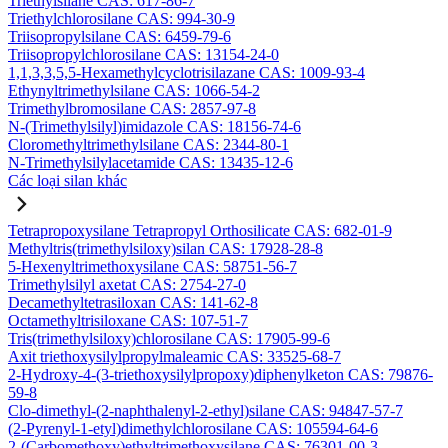
Triethylsilane CAS: 617-86-7
Triethylchlorosilane CAS: 994-30-9
Triisopropylsilane CAS: 6459-79-6
Triisopropylchlorosilane CAS: 13154-24-0
1,1,3,3,5,5-Hexamethylcyclotrisilazane CAS: 1009-93-4
Ethynyltrimethylsilane CAS: 1066-54-2
Trimethylbromosilane CAS: 2857-97-8
N-(Trimethylsilyl)imidazole CAS: 18156-74-6
Cloromethyltrimethylsilane CAS: 2344-80-1
N-Trimethylsilylacetamide CAS: 13435-12-6
Các loại silan khác
Tetrapropoxysilane Tetrapropyl Orthosilicate CAS: 682-01-9
Methyltris(trimethylsiloxy)silan CAS: 17928-28-8
5-Hexenyltrimethoxysilane CAS: 58751-56-7
Trimethylsilyl axetat CAS: 2754-27-0
Decamethyltetrasiloxan CAS: 141-62-8
Octamethyltrisiloxane CAS: 107-51-7
Tris(trimethylsiloxy)chlorosilane CAS: 17905-99-6
Axit triethoxysilylpropylmaleamic CAS: 33525-68-7
2-Hydroxy-4-(3-triethoxysilylpropoxy)diphenylketon CAS: 79876-
59-8
Clo-dimethyl-(2-naphthalenyl-2-ethyl)silane CAS: 94847-57-7
(2-Pyrenyl-1-etyl)dimethylchlorosilane CAS: 105594-64-6
2-(Carbomethoxy)ethyltrimethoxysilane CAS: 76301-00-3