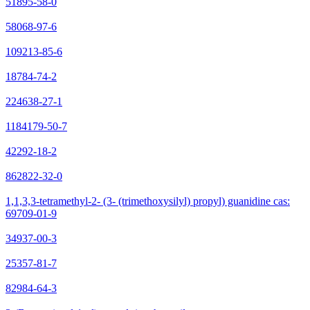
51895-58-0
58068-97-6
109213-85-6
18784-74-2
224638-27-1
1184179-50-7
42292-18-2
862822-32-0
1,1,3,3-tetramethyl-2- (3- (trimethoxysilyl) propyl) guanidine cas:
69709-01-9
34937-00-3
25357-81-7
82984-64-3