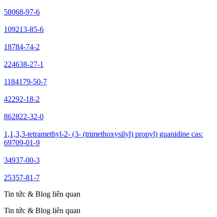
58068-97-6
109213-85-6
18784-74-2
224638-27-1
1184179-50-7
42292-18-2
862822-32-0
1,1,3,3-tetramethyl-2- (3- (trimethoxysilyl) propyl) guanidine cas:
69709-01-9
34937-00-3
25357-81-7
Tin tức & Blog liên quan
Tin tức & Blog liên quan