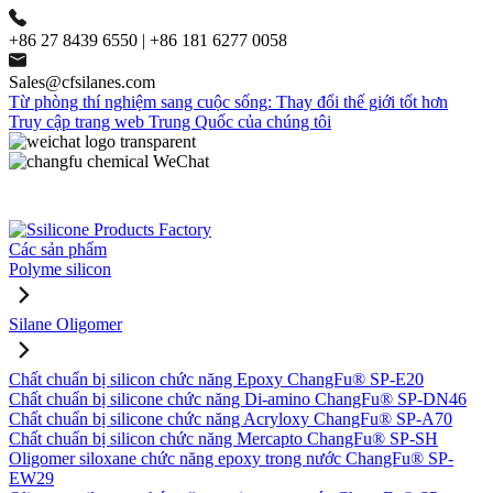
+86 27 8439 6550 | +86 181 6277 0058
Sales@cfsilanes.com
Từ phòng thí nghiệm sang cuộc sống: Thay đổi thế giới tốt hơn
Truy cập trang web Trung Quốc của chúng tôi
Các sản phẩm
Polyme silicon
Silane Oligomer
Chất chuẩn bị silicon chức năng Epoxy ChangFu® SP-E20
Chất chuẩn bị silicone chức năng Di-amino ChangFu® SP-DN46
Chất chuẩn bị silicone chức năng Acryloxy ChangFu® SP-A70
Chất chuẩn bị silicon chức năng Mercapto ChangFu® SP-SH
Oligomer siloxane chức năng epoxy trong nước ChangFu® SP-
EW29