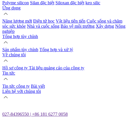
Polyme silicon
Silan đặc biệt
Siloxan đặc biệt
keo silic
Ứng dụng
Năng lượng mới
Điện tử học
Vật liệu tiên tiến
Cuộc sống và chăm
sóc sức khỏe
Nhà và cuộc sống
Bảo vệ môi trường
Xây dựng
Nông
nghiệp
Tổng hợp tùy chỉnh
Sản phẩm tùy chỉnh
Tổng hợp và xử lý
Về chúng tôi
Hồ sơ công ty
Tài liệu quảng cáo của công ty
Tin tức
Tin tức công ty
Bài viết
Liên hệ với chúng tôi
027-84396550 | +86 181 6277 0058