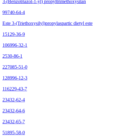
3-(Benzotriazol-1-yl) propyltrimethoxysilan
99740-64-4
Este 3-(Triethoxysilyl)propylaspartic dietyl este
15129-36-9
106996-32-1
2530-86-1
227085-51-0
128996-12-3
116229-43-7
23432-62-4
23432-64-6
23432-65-7
51895-58-0