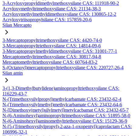
3-Acryloxypropyldimethylmethoxysilane CAS: 111918-90-2
Acryloxymethyltrimethoxysilane CAS: 21134-38-3
Acryloxymethylmethyldimethoxysilane CAS: 130865-12-2
Acryloxytriisopropylsilane CAS: 157859-20-6
Silan Mercapto
3-Mercaptopropyltrimethoxysilane CAS: 4420-74-0
3-Mercaptopropyltriethoxysilane CAS: 14814-09-6
3-Mercaptopropylmethyldimethoxysilane CAS: 31001-77-1
Mercaptomethyltrimethoxysilane CAS: 30817-94-8
Mercaptomethyltriethoxysilane CAS: 60764-83-2
S-(Octanoyl)mercaptopropyltriethoxysilane CAS: 220727-26-4
Silan amin
3-(1,3-Dimethylbutylidene)aminopropyltriethoxysilane CAS:
116229-43-7
N-(Trimethoxysilylpropyl)methylcarbamate CAS: 23432-62-4
N-(Trimethoxysilylmethyl)methylcarbamate CAS: 23432-64-6
N-[Dimethoxy(metyl)silylmetyl]metylcacbamat CAS: 23432-65-7
N-(6-Aminohexyl)aminopropyltrimethoxysilane CAS: 51895-58-0
N-(6-Aminohexyl)aminomethyltriethoxysilane CAS: 15129-36-9
N-[5-(Trimethoxysilylpropyl)-2-aza-1-oxopentyl]caprolactam CAS:
106996-32-1