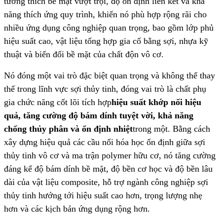
tương thích bề mặt vượt trội, độ ổn định liên kết và khả
năng thích ứng quy trình, khiến nó phù hợp rộng rãi cho
nhiều ứng dụng công nghiệp quan trọng, bao gồm lớp phủ
hiệu suất cao, vật liệu tổng hợp gia cố bằng sợi, nhựa kỹ
thuật và biến đổi bề mặt của chất độn vô cơ.
Nó đóng một vai trò đặc biệt quan trọng và không thể thay
thế trong lĩnh vực sợi thủy tinh, đóng vai trò là chất phụ
gia chức năng cốt lõi tích hợp
hiệu suất khớp nối hiệu
quả, tăng cường độ bám dính tuyệt vời, khả năng
chống thủy phân và ổn định nhiệt
trong một. Bằng cách
xây dựng hiệu quả các cầu nối hóa học ổn định giữa sợi
thủy tinh vô cơ và ma trận polymer hữu cơ, nó tăng cường
đáng kể độ bám dính bề mặt, độ bền cơ học và độ bền lâu
dài của vật liệu composite, hỗ trợ ngành công nghiệp sợi
thủy tinh hướng tới hiệu suất cao hơn, trọng lượng nhẹ
hơn và các kịch bản ứng dụng rộng hơn.