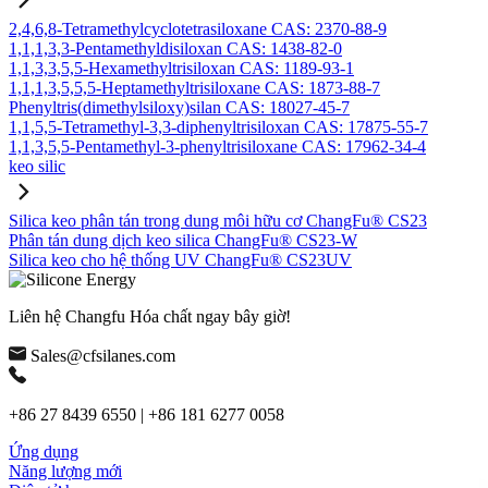
2,4,6,8-Tetramethylcyclotetrasiloxane CAS: 2370-88-9
1,1,1,3,3-Pentamethyldisiloxan CAS: 1438-82-0
1,1,3,3,5,5-Hexamethyltrisiloxan CAS: 1189-93-1
1,1,1,3,5,5,5-Heptamethyltrisiloxane CAS: 1873-88-7
Phenyltris(dimethylsiloxy)silan CAS: 18027-45-7
1,1,5,5-Tetramethyl-3,3-diphenyltrisiloxan CAS: 17875-55-7
1,1,3,5,5-Pentamethyl-3-phenyltrisiloxane CAS: 17962-34-4
keo silic
Silica keo phân tán trong dung môi hữu cơ ChangFu® CS23
Phân tán dung dịch keo silica ChangFu® CS23-W
Silica keo cho hệ thống UV ChangFu® CS23UV
Liên hệ Changfu Hóa chất ngay bây giờ!
Sales@cfsilanes.com
+86 27 8439 6550 | +86 181 6277 0058
Ứng dụng
Năng lượng mới