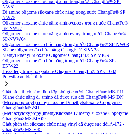
Oligomer siloxane chức năng amin trong nước ChangFu® SP-
NW51
Di-amino oligome siloxane chức năng trong nước ChangFu® SP-
NW76
Oligomer siloxane chức năng amino/epoxy trong nước ChangFu®
SP-NW27
Oligomer siloxane chức năng amino/vinyl trong nước ChangFu®
SP-NVW64
Oligomer siloxane đa chức năng trong nước ChangFu® SP-NW68
Silane Oligomer đa chức năng ChangFu® SP-N28
Methyl Phenyl Siloxane Oligomer ChangFu® SP-MP29
Oligomer siloxane đa chức năng trong nước ChangFu® SP-
ENW22
Hexadecyltrimethoxysilane Oligomer ChangFu® SP-C1632
Polysiloxan biến tính
Chất kích thích bám dính lớp phủ gốc nước ChangFu® MS-E11
Silane chức năng di-amino đã được sửa đổi ChangFu® MS-DN
(Mercaptopropyl)methylsiloxane-Dimethylsiloxane Copolyme -
ChangFu® MS-SH
(Methacryloxypropyl)methylsiloxane-Dimethylsiloxane Copolyme -
ChangFu® MS-MA09
Chất phân tán siloxane chức năng vinyl đã được sửa đổi A-172 -
ChangFu® MS-V35