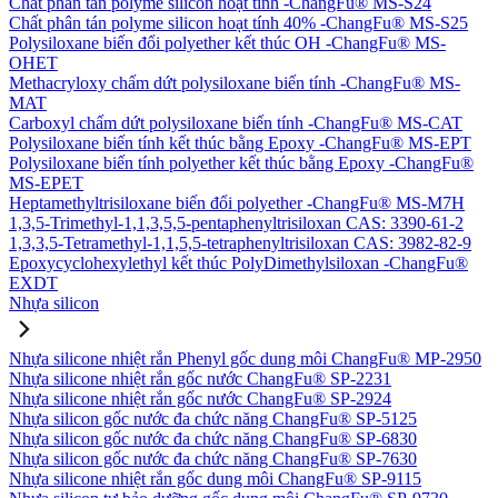
Chất phân tán polyme silicon hoạt tính -ChangFu® MS-S24
Chất phân tán polyme silicon hoạt tính 40% -ChangFu® MS-S25
Polysiloxane biến đổi polyether kết thúc OH -ChangFu® MS-
OHET
Methacryloxy chấm dứt polysiloxane biến tính -ChangFu® MS-
MAT
Carboxyl chấm dứt polysiloxane biến tính -ChangFu® MS-CAT
Polysiloxane biến tính kết thúc bằng Epoxy -ChangFu® MS-EPT
Polysiloxane biến tính polyether kết thúc bằng Epoxy -ChangFu®
MS-EPET
Heptamethyltrisiloxane biến đổi polyether -ChangFu® MS-M7H
1,3,5-Trimethyl-1,1,3,5,5-pentaphenyltrisiloxan CAS: 3390-61-2
1,3,3,5-Tetramethyl-1,1,5,5-tetraphenyltrisiloxan CAS: 3982-82-9
Epoxycyclohexylethyl kết thúc PolyDimethylsiloxan -ChangFu®
EXDT
Nhựa silicon
Nhựa silicone nhiệt rắn Phenyl gốc dung môi ChangFu® MP-2950
Nhựa silicone nhiệt rắn gốc nước ChangFu® SP-2231
Nhựa silicone nhiệt rắn gốc nước ChangFu® SP-2924
Nhựa silicon gốc nước đa chức năng ChangFu® SP-5125
Nhựa silicon gốc nước đa chức năng ChangFu® SP-6830
Nhựa silicon gốc nước đa chức năng ChangFu® SP-7630
Nhựa silicone nhiệt rắn gốc dung môi ChangFu® SP-9115