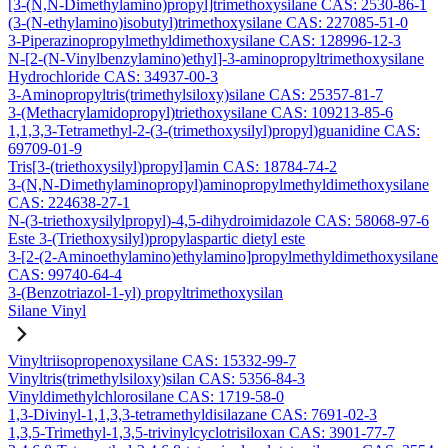
[3-(N,N-Dimethylamino)propyl]trimethoxysilane CAS: 2530-86-1
(3-(N-ethylamino)isobutyl)trimethoxysilane CAS: 227085-51-0
3-Piperazinopropylmethyldimethoxysilane CAS: 128996-12-3
N-[2-(N-Vinylbenzylamino)ethyl]-3-aminopropyltrimethoxysilane
Hydrochloride CAS: 34937-00-3
3-Aminopropyltris(trimethylsiloxy)silane CAS: 25357-81-7
3-(Methacrylamidopropyl)triethoxysilane CAS: 109213-85-6
1,1,3,3-Tetramethyl-2-(3-(trimethoxysilyl)propyl)guanidine CAS:
69709-01-9
Tris[3-(triethoxysilyl)propyl]amin CAS: 18784-74-2
3-(N,N-Dimethylaminopropyl)aminopropylmethyldimethoxysilane
CAS: 224638-27-1
N-(3-triethoxysilylpropyl)-4,5-dihydroimidazole CAS: 58068-97-6
Este 3-(Triethoxysilyl)propylaspartic dietyl este
3-[2-(2-Aminoethylamino)ethylamino]propylmethyldimethoxysilane
CAS: 99740-64-4
3-(Benzotriazol-1-yl) propyltrimethoxysilan
Silane Vinyl
Vinyltriisopropenoxysilane CAS: 15332-99-7
Vinyltris(trimethylsiloxy)silan CAS: 5356-84-3
Vinyldimethylchlorosilane CAS: 1719-58-0
1,3-Divinyl-1,1,3,3-tetramethyldisilazane CAS: 7691-02-3
1,3,5-Trimethyl-1,3,5-trivinylcyclotrisiloxan CAS: 3901-77-7